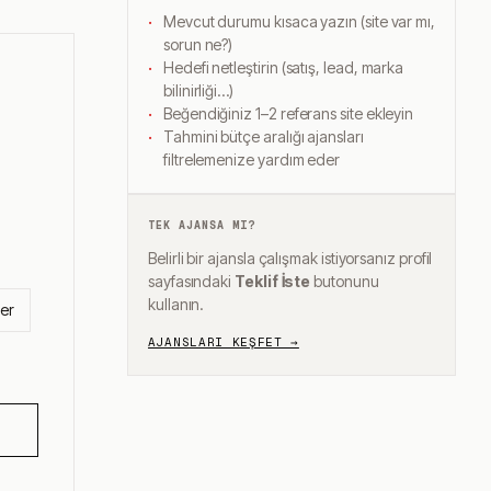
Mevcut durumu kısaca yazın (site var mı,
sorun ne?)
Hedefi netleştirin (satış, lead, marka
bilinirliği…)
Beğendiğiniz 1–2 referans site ekleyin
Tahmini bütçe aralığı ajansları
filtrelemenize yardım eder
TEK AJANSA MI?
Belirli bir ajansla çalışmak istiyorsanız profil
sayfasındaki
Teklif İste
butonunu
kullanın.
cer
AJANSLARI KEŞFET →