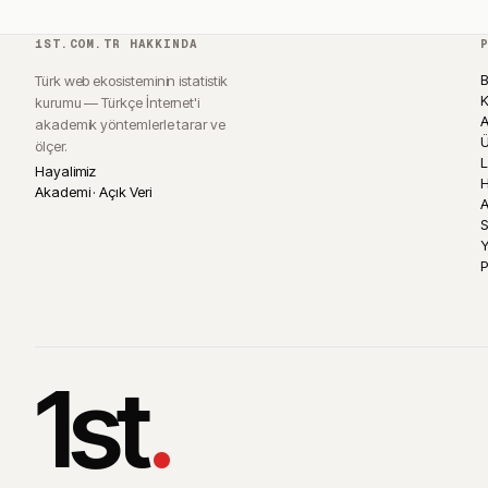
1ST.COM.TR HAKKINDA
B
Türk web ekosisteminin istatistik
K
kurumu — Türkçe İnternet'i
A
akademik yöntemlerle tarar ve
Ü
ölçer.
L
Hayalimiz
H
Akademi · Açık Veri
A
S
P
1st
.