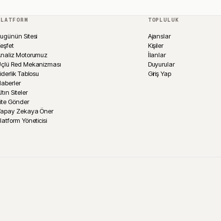
PLATFORM
TOPLULUK
ugünün Sitesi
Ajanslar
eşfet
Kişiler
naliz Motorumuz
İlanlar
çlü Red Mekanizması
Duyurular
iderlik Tablosu
Giriş Yap
aberler
ltın Siteler
ite Gönder
Yapay Zekaya Öner
latform Yöneticisi