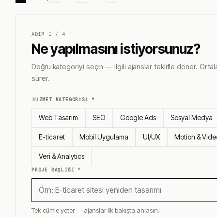
ADIM
1
/
4
Ne yapılmasını istiyorsunuz?
Doğru kategoriyi seçin — ilgili ajanslar teklifle döner. Ort
sürer.
HIZMET KATEGORISI *
Web Tasarım
SEO
Google Ads
Sosyal Medya
E-ticaret
Mobil Uygulama
UI/UX
Motion & Vide
Veri & Analytics
PROJE BAŞLIĞI *
Tek cümle yeter — ajanslar ilk bakışta anlasın.