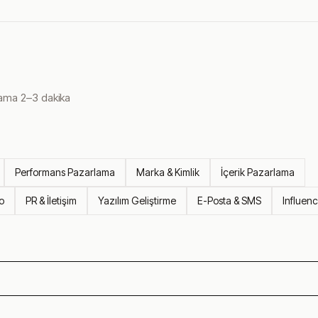
alama 2–3 dakika
Performans Pazarlama
Marka & Kimlik
İçerik Pazarlama
o
PR & İletişim
Yazılım Geliştirme
E-Posta & SMS
Influen