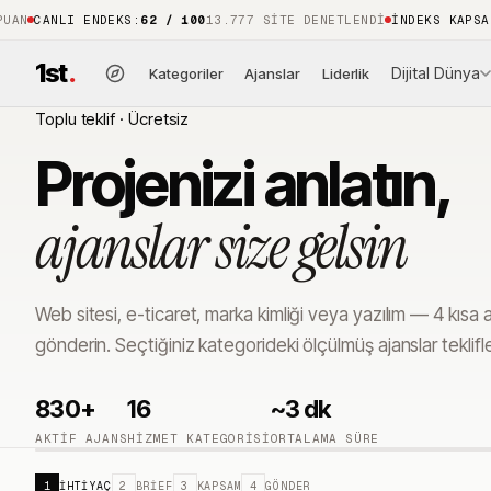
AN
CANLI ENDEKS
:
62 / 100
13.777 SITE DENETLENDI
İNDEKS KAPSAM
1st
.
Dijital Dünya
Kategoriler
Ajanslar
Liderlik
Toplu teklif · Ücretsiz
Projenizi anlatın,
ajanslar size gelsin
Web sitesi, e-ticaret, marka kimliği veya yazılım — 4 kısa 
gönderin. Seçtiğiniz kategorideki ölçülmüş ajanslar teklifl
830
+
16
~3 dk
AKTIF AJANS
HIZMET KATEGORISI
ORTALAMA SÜRE
1
İHTIYAÇ
2
BRIEF
3
KAPSAM
4
GÖNDER