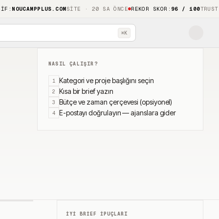
F
:
NOUCAMPPLUS.COM
SITE · 20 SA ÖNCE
REKOR SKOR
:
96 / 100
TRUSTH
⌘K
NASIL ÇALIŞIR?
Kategori ve proje başlığını seçin
1
Kısa bir brief yazın
2
Bütçe ve zaman çerçevesi (opsiyonel)
3
E-postayı doğrulayın — ajanslara gider
4
İYI BRIEF IPUÇLARI