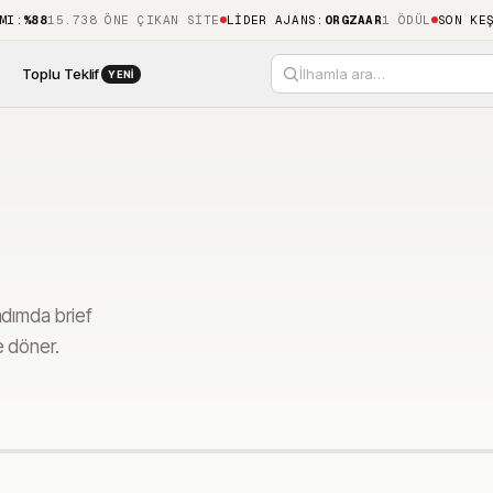
I
:
%88
15.738 ÖNE ÇIKAN SITE
LIDER AJANS
:
ORGZAAR
1 ÖDÜL
SON KEŞI
Toplu Teklif
İlhamla ara…
YENI
adımda brief
e döner.