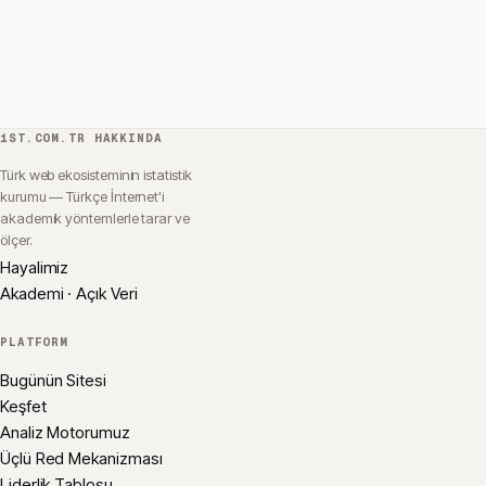
1ST.COM.TR HAKKINDA
Türk web ekosisteminin istatistik
kurumu — Türkçe İnternet'i
akademik yöntemlerle tarar ve
ölçer.
Hayalimiz
Akademi · Açık Veri
PLATFORM
Bugünün Sitesi
Keşfet
Analiz Motorumuz
Üçlü Red Mekanizması
Liderlik Tablosu