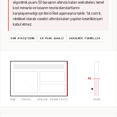
algoritmik puanı 50 barajının altında kalan web siteleri, temel
kod mimarisi ve tasarım teorisi standartlarını
karşılayamadığı için İkinci Red aşamasına takılır. 1st.com.tr,
niteliksel olarak vasatın altında kalan yapıları kesinlikle içeri
kabul etmez.
DOM AYRIŞTIRMA
50 PUAN BARAJI
AKADEMIK FORMÜLLER
50
DOM · PIKSEL · BOŞLUK GEOMETRISI
PUAN