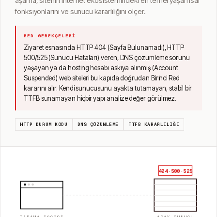
aşama, sitenin internet ekosistemindeki en temel yaşamsal
fonksiyonlarını ve sunucu kararlılığını ölçer.
RED GEREKÇELERI
Ziyaret esnasında HTTP 404 (Sayfa Bulunamadı), HTTP
500/525 (Sunucu Hataları) veren, DNS çözümleme sorunu
yaşayan ya da hosting hesabı askıya alınmış (Account
Suspended) web siteleri bu kapıda doğrudan Birinci Red
kararını alır. Kendi sunucusunu ayakta tutamayan, stabil bir
TTFB sunamayan hiçbir yapı analize değer görülmez.
HTTP DURUM KODU
DNS ÇÖZÜMLEME
TTFB KARARLILIĞI