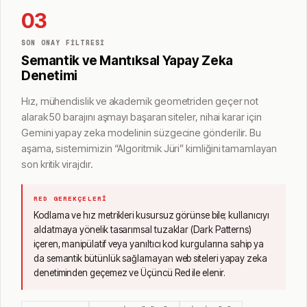
03
SON ONAY FILTRESI
Semantik ve Mantıksal Yapay Zeka
Denetimi
Hız, mühendislik ve akademik geometriden geçer not
alarak 50 barajını aşmayı başaran siteler, nihai karar için
Gemini yapay zeka modelinin süzgecine gönderilir. Bu
aşama, sistemimizin “Algoritmik Jüri” kimliğini tamamlayan
son kritik virajdır.
RED GEREKÇELERI
Kodlama ve hız metrikleri kusursuz görünse bile; kullanıcıyı
aldatmaya yönelik tasarımsal tuzaklar (Dark Patterns)
içeren, manipülatif veya yanıltıcı kod kurgularına sahip ya
da semantik bütünlük sağlamayan web siteleri yapay zeka
denetiminden geçemez ve Üçüncü Red ile elenir.