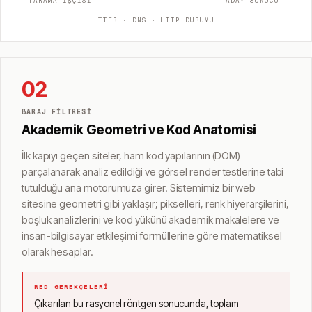
TARAMA IŞÇISI
ADAY SUNUCU
TTFB · DNS · HTTP DURUMU
02
BARAJ FILTRESI
Akademik Geometri ve Kod Anatomisi
İlk kapıyı geçen siteler, ham kod yapılarının (DOM)
parçalanarak analiz edildiği ve görsel render testlerine tabi
tutulduğu ana motorumuza girer. Sistemimiz bir web
sitesine geometri gibi yaklaşır; pikselleri, renk hiyerarşilerini,
boşluk analizlerini ve kod yükünü akademik makalelere ve
insan-bilgisayar etkileşimi formüllerine göre matematiksel
olarak hesaplar.
RED GEREKÇELERI
Çıkarılan bu rasyonel röntgen sonucunda, toplam