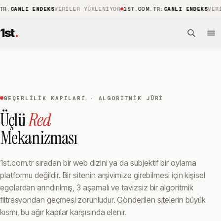
TR
:
CANLI ENDEKS
VERILER YÜKLENIYOR
1ST.COM.TR
:
CANLI ENDEKS
VERI
1st
.
GEÇERLILIK KAPILARI · ALGORITMIK JÜRI
Üçlü
Red
Mekanizması
1st.com.tr sıradan bir web dizini ya da subjektif bir oylama
platformu değildir. Bir sitenin arşivimize girebilmesi için kişisel
egolardan arındırılmış, 3 aşamalı ve tavizsiz bir algoritmik
filtrasyondan geçmesi zorunludur. Gönderilen sitelerin büyük
kısmı, bu ağır kapılar karşısında elenir.