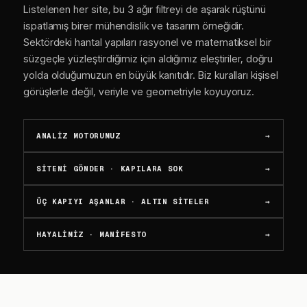
Listelenen her site, bu 3 ağır filtreyi de aşarak rüştünü
ispatlamış birer mühendislik ve tasarım örneğidir.
Sektördeki hantal yapıları rasyonel ve matematiksel bir
süzgeçle yüzleştirdiğimiz için aldığımız eleştiriler, doğru
yolda olduğumuzun en büyük kanıtıdır. Biz kuralları kişisel
görüşlerle değil, veriyle ve geometriyle koyuyoruz.
ANALIZ MOTORUMUZ
→
SITENI GÖNDER · KAPILARA SOK
→
ÜÇ KAPIYI AŞANLAR · ALTIN SITELER
→
HAYALIMIZ · MANIFESTO
→