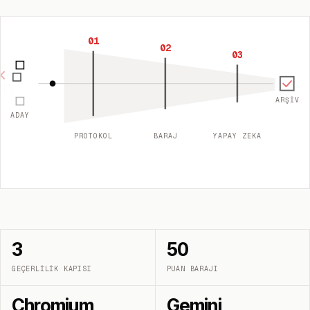
01
02
03
ARŞIV
ADAY
PROTOKOL
BARAJ
YAPAY ZEKA
3
50
GEÇERLILIK KAPISI
PUAN BARAJI
Chromium
Gemini