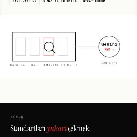
DARK PATTERN
SEMANTIK BÜTÜNLÜK
NIHAI HÜKÜM
Gemini
RED ✕
SON ONAY
DARK PATTERN · SEMANTIK BÜTÜNLÜK
SONUÇ
Standartları
yukarı
çekmek