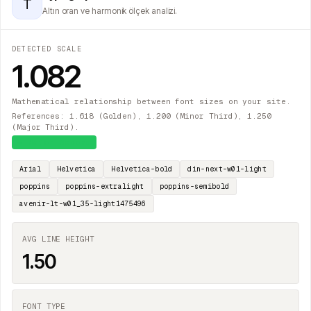
T
Altın oran ve harmonik ölçek analizi.
DETECTED SCALE
1.082
Mathematical relationship between font sizes on your site.
References: 1.618 (Golden), 1.200 (Minor Third), 1.250
(Major Third).
≈
Major Second
Arial
Helvetica
Helvetica-bold
din-next-w01-light
poppins
poppins-extralight
poppins-semibold
avenir-lt-w01_35-light1475496
AVG LINE HEIGHT
1.50
FONT TYPE