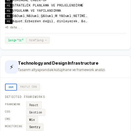
KURUMSAL CHECK-UP
H1
STRATEJİK PLANLAMA VE PROJELENDİRME
H1
UYGULAMA VE YAPILANDIRMA
H1
D&Ouml;N&Uuml;Ş&Uuml;M Y&Ouml;NETİMİ&nbsp;VE S&Uuml;RD&Uuml;R&Uuml;LEBİLİRLİK
H1
&quot;Ezberden değil, dinleyerek, &ouml;ğrenerek, anlayıp anlamlandırarak danışmanlık...&quot;
H1
+
5
daha...
lang="
tr
"
hreflang
—
Technology and Design Infrastructure
⚡
Tasarım altyapısındaki kütüphane ve framework analizi.
FASTLY
CDN
SSR
DETECTED FRAMEWORKS
FRAMEWORK
React
CSS
Emotion
CMS
Wix
MONITORING
Sentry