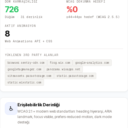
DOM KARMAŞIKLIĞI
WCAG DOKUNMA HEDEFİ
726
%
0
Düğüm
· 31 derinlik
≥44×44px hedef (WCAG 2.5.5)
AKTİF ANİMASYON
8
Web Animations API + CSS
YÜKLENEN 3RD PARTY ALANLAR
browser.sentry-cdn.com
frog.wix.com
google-analytics.com
googletagmanager.com
panorama.wixapps.net
siteassets.parastorage.com
static.parastorage.com
static.wixstatic.com
Erişilebilirlik Derinliği
♿
WCAG 2.1 + modern web standartları: heading hiyerarşi, ARIA
landmark, focus visible, prefers-reduced-motion, dark mode
desteği.