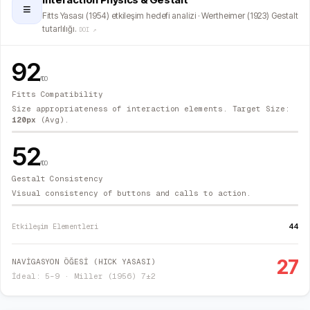
≡
Fitts Yasası (1954) etkileşim hedefi analizi · Wertheimer (1923) Gestalt
tutarlılığı.
DOI ↗
92
/100
Fitts Compatibility
Size appropriateness of interaction elements. Target Size:
120
px
(Avg).
52
/100
Gestalt Consistency
Visual consistency of buttons and calls to action.
44
Etkileşim Elementleri
27
NAVİGASYON ÖĞESİ (HICK YASASI)
İdeal: 5–9 · Miller (1956) 7±2