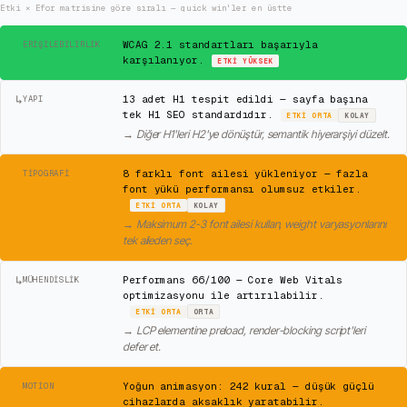
Etki × Efor matrisine göre sıralı — quick win'ler en üstte
✓
WCAG 2.1 standartları başarıyla
ERIŞILEBILIRLIK
karşılanıyor.
ETKI
YÜKSEK
↳
13 adet H1 tespit edildi — sayfa başına
YAPI
tek H1 SEO standardıdır.
ETKI
ORTA
KOLAY
→
Diğer H1'leri H2'ye dönüştür, semantik hiyerarşiyi düzelt.
⚠
8 farklı font ailesi yükleniyor — fazla
TIPOGRAFI
font yükü performansı olumsuz etkiler.
ETKI
ORTA
KOLAY
→
Maksimum 2-3 font ailesi kullan, weight varyasyonlarını
tek aileden seç.
↳
Performans 66/100 — Core Web Vitals
MÜHENDISLIK
optimizasyonu ile artırılabilir.
ETKI
ORTA
ORTA
→
LCP elementine preload, render-blocking script'leri
defer et.
⚠
Yoğun animasyon: 242 kural — düşük güçlü
MOTION
cihazlarda aksaklık yaratabilir.