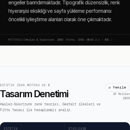
engeller barındırmaktadır. Tipografik düzensizlik, renk
hiyerarşisi eksikliği ve sayfa yükleme performansı
öncelikli iyileştirme alanları olarak öne çıkmaktadır.
METODOLOJI
Hasler & Süsstrunk, 2003
↗
Fitts, 1954
↗
WCAG 2.1 — W3C
↗
ESTETIK ZEKA MOTORU V2.0
↺ Yenile
Tasarım Denetimi
16 Haziran
2026
Hasler-Süsstrunk renk teorisi, Gestalt ilkeleri ve
Fitts Yasası ile hesaplamalı analiz.
ESTETIK
ETKILEŞIM