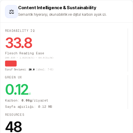
Content Intelligence & Sustainability
⚖
Semantik hiyerarşi, okunabilirlik ve dijital karbon ayak izi.
READABILITY IQ
33.8
Flesch Reading Ease
206.835 − 1.015(W/S) − 84.6(Sy/W)
Zor
Sınıf Seviyesi:
20.0
(ideal: 7–8)
GREEN UX
0.12
MB
Karbon:
0.06
g
/ziyaret
Sayfa ağırlığı:
0.12
MB
RESOURCES
48