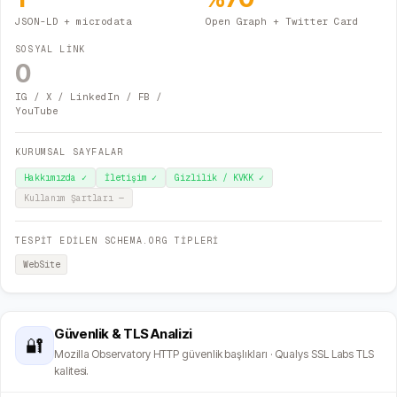
JSON-LD + microdata
Open Graph + Twitter Card
SOSYAL LİNK
0
IG / X / LinkedIn / FB /
YouTube
KURUMSAL SAYFALAR
Hakkımızda
✓
İletişim
✓
Gizlilik / KVKK
✓
Kullanım Şartları
—
TESPİT EDİLEN SCHEMA.ORG TİPLERİ
WebSite
Güvenlik & TLS Analizi
🔐
Mozilla Observatory HTTP güvenlik başlıkları · Qualys SSL Labs TLS
kalitesi.