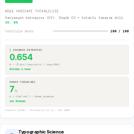
Sistematik
KÖŞE YARICAPI TUTARLILIĞI
Varyasyon katsayısı (CV). Düşük CV = tutarlı tasarım dili.
CV:
0
%
100 / 100
Tutarlılık Skoru
∑ SHANNON ENTROPİSİ
0.654
H = −Σ p(x)·log₂(p(x)) / log₂(256)
Minimal & Sade
KENAR YOĞUNLUĞU
7
%
G = √(Gx²+Gy²) — Sobel gradyan
Çok Minimal
Shannon (1948) · Rosenholtz et al., CHI 2005
Typographic Science