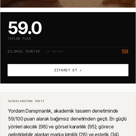
59.0
TOPLAM PUAN
59
BILIMSEL DENETIM
· 1ST MOTORU
ZIYARET ET ↗
DEĞERLENDIRME ÖZETI
Yordam Danışmanlık, akademik tasarım denetiminde
59/100 puan alarak bağımsız denetimden geçti. En güçlü
yönleri akıcılık (98) ve görsel kararlılık (95); görece
geliştirilebilir alanları marka kimliği (28) ve estetik (34).