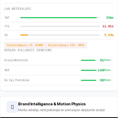
LAB METRİKLERİ
23
ms
TBT
11.01
s
TTI
5.24
s
SI
Kullanılmayan JS:
254
KB
Kullanılmayan CSS:
20
KB
GERÇEK KULLANICI DENEYİMİ
91
Erişilebilirlik
Mükem.
100
SEO
Mükem.
96
En İyi Pratikler
Mükem.
Brand Intelligence & Motion Physics
🫆
Marka arketipi, renk psikolojisi ve animasyon akışkanlık analizi.