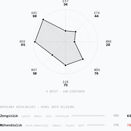
EST
34
AKC
ETK
98
44
KRR
MRK
95
28
MÜH
MOT
58
76
İÇR
73
8 BOYUT · 100 ÜZERİNDEN
SKORLAMA AĞIRLIKLARI — GENEL SKOR BILEŞIMI
Zenginlik
63
50
%
·
içerik · medya · yapı · etkileşim
Mühendislik
76
34
%
·
stack modernliği · mimari · hijyen · perf