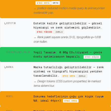
ETKI
ORTA
ORTA
→
prefers-reduced-motion media query ile animasyonları
kısıtlanabilir yap.
↳
Estetik kalite geliştirilebilir — görsel
ESTETIK
hiyerarşi ve renk sistemini güçlendirin.
ETKI
YÜKSEK
ZORLU
→
Renk paleti sayısını sınırla (3-5), tipografide φ=1.618
oran kullan.
✓
Yeşil Tasarım: 0.06g CO₂/ziyaret — çevre
SÜRDÜRÜLEBILIRLIK
dostu optimizasyon başarılı.
ETKI
DÜŞÜK
↳
Marka tutarlılığı geliştirilebilir — renk
MARKA
sistemi ve tipografi hiyerarşisi yeniden
tasarlanabilir.
ETKI
ORTA
ZORLU
→
Design tokens (CSS custom properties) ile merkezi
tema sistemi kur.
⚠
Dokunma hedeflerinin çoğu çok küçük (uyum
MOBIL
%0, ideal 44px+)
ETKI
ORTA