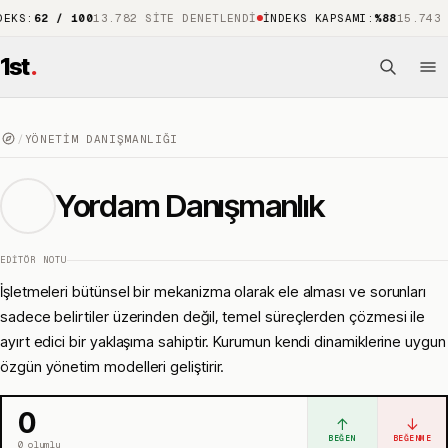
2 / 100
13.782 SITE DENETLENDI
İNDEKS KAPSAMI
:
%88
15.743 ÖNE Ç
1st
.
/
YÖNETIM DANIŞMANLIĞI
Yordam Danışmanlık
EDITÖR NOTU
İşletmeleri bütünsel bir mekanizma olarak ele alması ve sorunları
sadece belirtiler üzerinden değil, temel süreçlerden çözmesi ile
ayırt edici bir yaklaşıma sahiptir. Kurumun kendi dinamiklerine uygun
özgün yönetim modelleri geliştirir.
0
↑
↓
BEĞEN
BEĞENME
0
olumlu