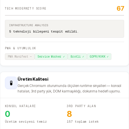
67
TECH MODERNITY SCORE
INFRASTRUCTURE ANALYSIS
5 teknoloji bileşeni tespit edildi.
PWA & UYUMLULUK
PWA Manifest
—
Service Worker
✓
Brotli
✓
GDPR/KVKK
✓
Üretim Kalitesi
🧪
Gerçek Chromium oturumunda ölçülen runtime sinyalleri — konsol
hataları, 3rd party yük, DOM karmaşıklığı, dokunma hedefi uyumu.
KONSOL HATALARI
3RD PARTY ALAN
0
8
Üretim seviyesi temiz
157 toplam istek