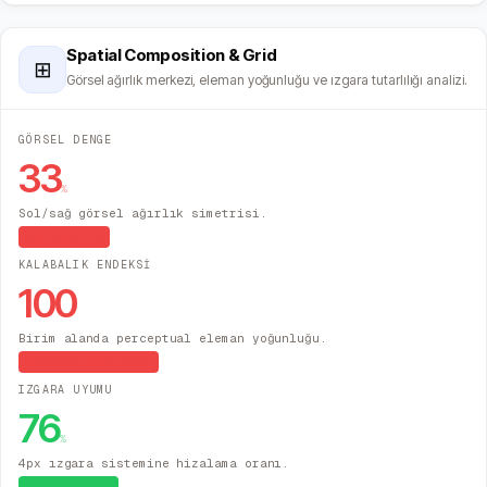
Spatial Composition & Grid
⊞
Görsel ağırlık merkezi, eleman yoğunluğu ve ızgara tutarlılığı analizi.
GÖRSEL DENGE
33
%
Sol/sağ görsel ağırlık simetrisi.
Asimetrik
KALABALIK ENDEKSİ
100
Birim alanda perceptual eleman yoğunluğu.
Yüksek Yoğunluk
IZGARA UYUMU
76
%
4px ızgara sistemine hizalama oranı.