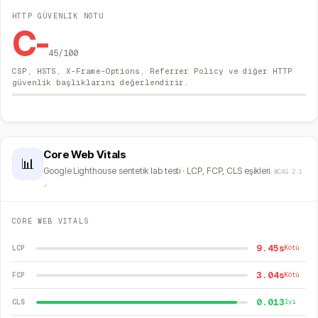
HTTP GÜVENLIK NOTU
C-
45
/100
CSP, HSTS, X-Frame-Options, Referrer Policy ve diğer HTTP
güvenlik başlıklarını değerlendirir.
Core Web Vitals
📊
Google Lighthouse sentetik lab testi · LCP, FCP, CLS eşikleri.
WCAG 2.1
↗
CORE WEB VITALS
9.45s
LCP
Kötü
3.04s
FCP
Kötü
0.013
CLS
İyi