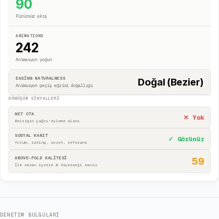
90
Pürüzsüz akış
ANIMATIONS
242
Animasyon yoğun
EASING NATURALNESS
Doğal (Bezier)
Animasyon geçiş eğrisi doğallığı
DÖNÜŞÜM SINYALLERI
NET CTA
✕ Yok
Belirgin çağrı-eyleme alanı
SOSYAL KANIT
✓ Görünür
Yorum, rating, rozet, referans
ABOVE-FOLD KALİTESİ
59
İlk ekran içerik & hiyerarşi skoru
DENETIM BULGULARI