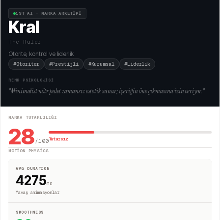
1ST AI · MARKA ARKETİPİ
Kral
The Ruler
Otorite, kontrol ve liderlik
#Otoriter
#Prestijli
#Kurumsal
#Liderlik
RENK PSİKOLOJİSİ
"
Minimalist nötr palet zamansız estetik sunar; içeriğin öne çıkmasına izin veriyor.
"
MARKA TUTARLILIĞI
28
Tutarsız
/100
MOTION PHYSICS
AVG DURATION
4275
ms
Yavaş animasyonlar
SMOOTHNESS