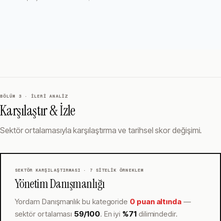
BÖLÜM 3 · İLERI ANALIZ
Karşılaştır & İzle
Sektör ortalamasıyla karşılaştırma ve tarihsel skor değişimi.
SEKTÖR KARŞILAŞTIRMASI ·
7
SITELIK ÖRNEKLEM
Yönetim Danışmanlığı
Yordam Danışmanlık
bu kategoride
0 puan altında
—
sektör ortalaması
59
/100
.
En iyi
%
71
dilimindedir.