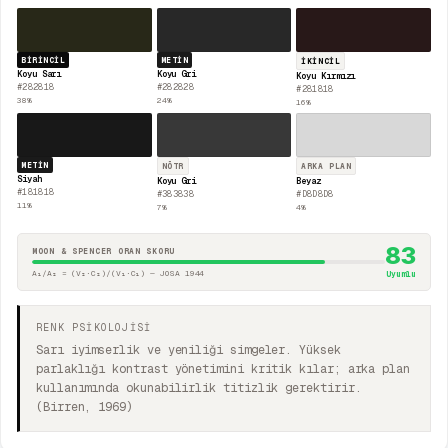
BIRINCIL
METIN
İKINCIL
Koyu Sarı
Koyu Gri
Koyu Kırmızı
#282818
#282828
#281818
38
%
24
%
16
%
METIN
NÖTR
ARKA PLAN
Siyah
Koyu Gri
Beyaz
#181818
#383838
#D8D8D8
11
%
7
%
4
%
83
MOON & SPENCER ORAN SKORU
A₁/A₂ = (V₂·C₂)/(V₁·C₁) — JOSA 1944
Uyumlu
RENK PSİKOLOJİSİ
Sarı iyimserlik ve yeniliği simgeler. Yüksek
parlaklığı kontrast yönetimini kritik kılar; arka plan
kullanımında okunabilirlik titizlik gerektirir.
(Birren, 1969)