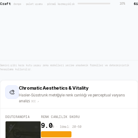
Craft
61
16
%
·
denge · palet uyumu · görsel karmaşıklık
Gemini gibi kara kutu yapay zeka modelleri yerine akademik formüller ve deterministik
hesaplama kullanılır.
Chromatic Aesthetics & Vitality
🎨
Hasler-Süsstrunk metriğiyle renk canlılığı ve perceptual varyans
analizi.
DOI ↗
DEUTERANOPIA
RENK CANLILIK SKORU
9.0
M · İdeal: 20–50
Yatıştırıcı