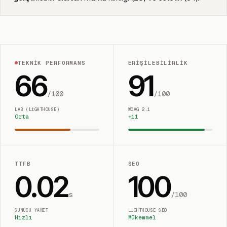
TEKNIK PERFORMANS
ERIŞILEBILIRLIK
66
91
/100
/100
LAB (LIGHTHOUSE)
WCAG 2.1
Orta
+
11
TTFB
SEO
0.02
100
s
/100
SUNUCU YANIT
LIGHTHOUSE SEO
Hızlı
Mükemmel