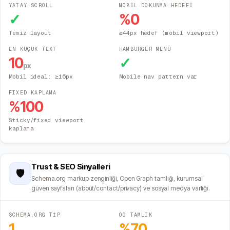
YATAY SCROLL
MOBİL DOKUNMA HEDEFİ
✓
%
0
Temiz layout
≥44px hedef (mobil viewport)
EN KÜÇÜK TEXT
HAMBURGER MENÜ
10
✓
px
Mobil ideal: ≥16px
Mobile nav pattern var
FIXED KAPLAMA
%
100
Sticky/fixed viewport
kaplama
Trust & SEO Sinyalleri
🛡️
Schema.org markup zenginliği, Open Graph tamlığı, kurumsal
güven sayfaları (about/contact/privacy) ve sosyal medya varlığı.
SCHEMA.ORG TİP
OG TAMLIK
1
%
70