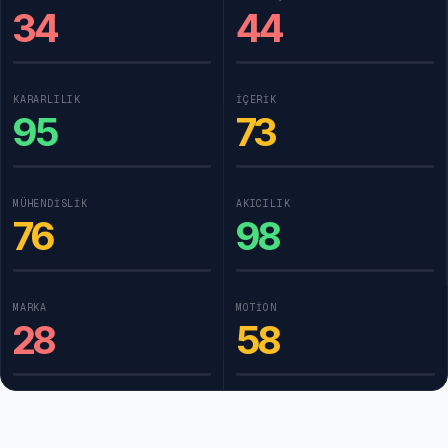
34
44
KARARLILIK
İÇERIK
95
73
MÜHENDISLIK
AKICILIK
76
98
MARKA
MOTION
28
58