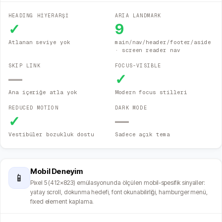
HEADING HİYERARŞİ
ARIA LANDMARK
✓
9
Atlanan seviye yok
main/nav/header/footer/aside
· screen reader nav
SKIP LINK
FOCUS-VISIBLE
—
✓
Ana içeriğe atla yok
Modern focus stilleri
REDUCED MOTION
DARK MODE
✓
—
Vestibüler bozukluk dostu
Sadece açık tema
Mobil Deneyim
📱
Pixel 5 (412×823) emülasyonunda ölçülen mobil-spesifik sinyaller:
yatay scroll, dokunma hedefi, font okunabilirliği, hamburger menü,
fixed element kaplama.