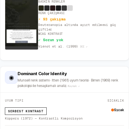
BASKIN RENKLER
RENK ÇAKIŞMASI
⚡ 93 çakışma
Deuteranopia altında ayırt edilmesi güç
çiftler
WCAG KONTRAST
✓ Sorun yok
Viénot et al. (1999)
DOI ↗
Dominant Color Identity
◉
Munsell renk sistemi · Itten (1961) uyum teorisi · Birren (1969) renk
psikolojisi ile hesaplamalı analiz.
Kaynak ↗
UYUM TİPİ
SICAKLIK
Sıcak
SERBEST KONTRAST
Küppers (1972) — Kontrastlı Kompozisyon