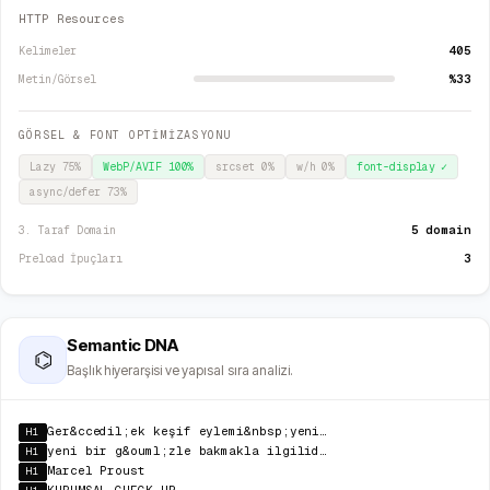
HTTP Resources
405
Kelimeler
%33
Metin/Görsel
GÖRSEL & FONT OPTİMİZASYONU
Lazy
75
%
WebP/AVIF
100
%
srcset
0
%
w/h
0
%
font-display
✓
async/defer
73
%
5 domain
3. Taraf Domain
3
Preload İpuçları
Semantic DNA
⌬
Başlık hiyerarşisi ve yapısal sıra analizi.
Ger&ccedil;ek keşif eylemi&nbsp;yeni topraklar bulmakla değil,
H1
yeni bir g&ouml;zle bakmakla ilgilidir.
H1
Marcel Proust
H1