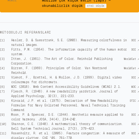
⚠
Mobilde çok küçük metin (10px) —
MOBIL
okunabilirlik düşük
ETKI
DÜŞÜK
METODOLOJI REFERANSLARI
Hasler, D. & Suesstrunk, S.E. (2003). Measuring colorfulness in
[
1
]
DOI ↗
natural images.
Fitts, P.M. (1954). The information capacity of the human motor
[
2
]
DOI ↗
system.
Itten, J. (1961). The Art of Color. Reinhold Publishing
[
3
]
WorldCat ↗
Corporation.
Birren, F. (1969). Principles of Color. Van Nostrand
[
4
]
WorldCat ↗
Reinhold.
Viénot, F., Brettel, H. & Mollon, J.D. (1999). Digital video
[
5
]
DOI ↗
colourmaps for dichromats.
W3C (2018). Web Content Accessibility Guidelines (WCAG) 2.1.
[
6
]
W3C ↗
Flesch, R. (1948). A new readability yardstick. Journal of
[
7
]
DOI ↗
Applied Psychology, 32(3), 221–233.
Kincaid, J.P. et al. (1975). Derivation of New Readability
[
8
]
DTIC ↗
Formulas for Navy Enlisted Personnel. Naval Technical Training
Command.
Moon, P. & Spencer, D.E. (1944). Aesthetic measure applied to
[
9
]
DOI ↗
color harmony. JOSA, 34(4), 234–242.
Shannon, C.E. (1948). A mathematical theory of communication.
[
10
]
DOI ↗
Bell System Technical Journal, 27(3), 379–423.
Rosenholtz, R. et al. (2005). Feature congestion: A measure of
[
11
]
DOI ↗
display clutter. CHI '05, 761–770.