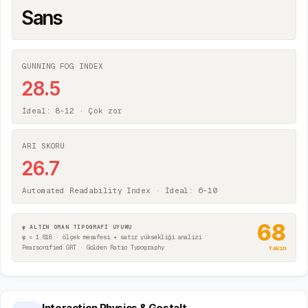
Sans
GUNNING FOG INDEX
28.5
İdeal: 8–12 ·
Çok zor
ARI SKORU
26.7
Automated Readability Index · İdeal: 6–10
68
φ ALTIN ORAN TİPOGRAFİ UYUMU
φ = 1.618 · ölçek mesafesi + satır yüksekliği analizi
Pearsonified GRT · Golden Ratio Typography
Yakın
Interaction Physics & Gestalt