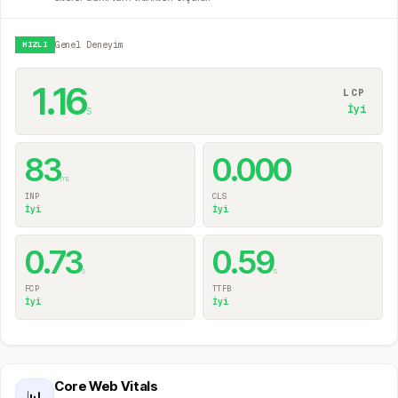
HIZLI
Genel Deneyim
1.16
LCP
s
İyi
83
0.000
ms
INP
CLS
İyi
İyi
0.73
0.59
s
s
FCP
TTFB
İyi
İyi
Core Web Vitals