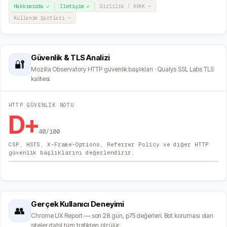
Hakkımızda
✓
İletişim
✓
Gizlilik / KVKK
—
Kullanım Şartları
—
Güvenlik & TLS Analizi
🔐
Mozilla Observatory HTTP güvenlik başlıkları · Qualys SSL Labs TLS
kalitesi.
HTTP GÜVENLIK NOTU
D+
40
/100
CSP, HSTS, X-Frame-Options, Referrer Policy ve diğer HTTP
güvenlik başlıklarını değerlendirir.
Gerçek Kullanıcı Deneyimi
👥
Chrome UX Report — son 28 gün, p75 değerleri. Bot koruması olan
siteler dahil tüm trafikten ölçülür.