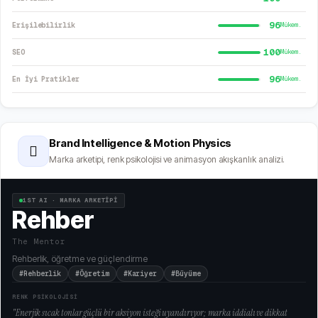
96
Erişilebilirlik
Mükem.
100
SEO
Mükem.
96
En İyi Pratikler
Mükem.
Brand Intelligence & Motion Physics
🫆
Marka arketipi, renk psikolojisi ve animasyon akışkanlık analizi.
1ST AI · MARKA ARKETİPİ
Rehber
The Mentor
Rehberlik, öğretme ve güçlendirme
#Rehberlik
#Öğretim
#Kariyer
#Büyüme
RENK PSİKOLOJİSİ
"
Enerjik sıcak tonlar güçlü bir aksiyon isteği uyandırıyor; marka iddialı ve dikkat