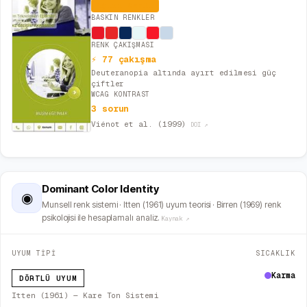
Aşırı Canlı
BASKIN RENKLER
RENK ÇAKIŞMASI
⚡ 77 çakışma
Deuteranopia altında ayırt edilmesi güç
çiftler
WCAG KONTRAST
3 sorun
Viénot et al. (1999)
DOI ↗
Dominant Color Identity
◉
Munsell renk sistemi · Itten (1961) uyum teorisi · Birren (1969) renk
psikolojisi ile hesaplamalı analiz.
Kaynak ↗
UYUM TİPİ
SICAKLIK
Karma
DÖRTLÜ UYUM
Itten (1961) — Kare Ton Sistemi