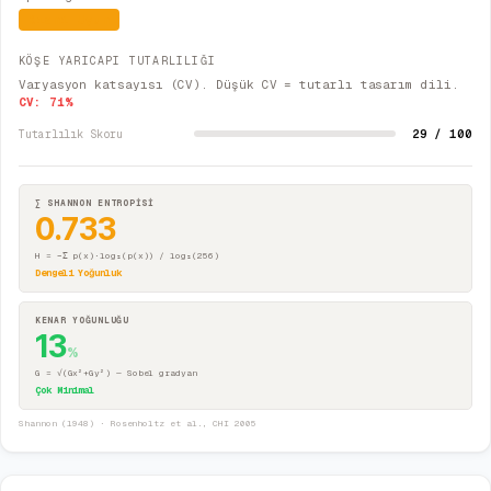
Kısmi Uyum
KÖŞE YARICAPI TUTARLILIĞI
Varyasyon katsayısı (CV). Düşük CV = tutarlı tasarım dili.
CV:
71
%
29 / 100
Tutarlılık Skoru
∑ SHANNON ENTROPİSİ
0.733
H = −Σ p(x)·log₂(p(x)) / log₂(256)
Dengeli Yoğunluk
KENAR YOĞUNLUĞU
13
%
G = √(Gx²+Gy²) — Sobel gradyan
Çok Minimal
Shannon (1948) · Rosenholtz et al., CHI 2005