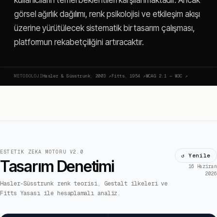
görsel ağırlık dağılımı, renk psikolojisi ve etkileşim akışı
üzerine yürütülecek sistematik bir tasarım çalışması,
platformun rekabetçiliğini artıracaktır.
METODOLOJI
Hasler & Süsstrunk, 2003
↗
Fitts, 1954
↗
WCAG 2.1 — W3C
↗
ESTETIK ZEKA MOTORU V2.0
↺ Yenile
Tasarım Denetimi
16 Haziran
2026
Hasler-Süsstrunk renk teorisi, Gestalt ilkeleri ve
Fitts Yasası ile hesaplamalı analiz.