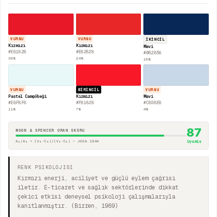
VURGU
VURGU
İKINCIL
Kırmızı
Kırmızı
Mavi
#E81828
#E82828
#082858
38
%
24
%
16
%
VURGU
BIRINCIL
VURGU
Pastel Camgöbeği
Kırmızı
Mavi
#E8F8F8
#F81828
#C8D8E8
11
%
7
%
4
%
87
MOON & SPENCER ORAN SKORU
A₁/A₂ = (V₂·C₂)/(V₁·C₁) — JOSA 1944
Uyumlu
RENK PSİKOLOJİSİ
Kırmızı enerji, aciliyet ve güçlü eylem çağrısı
iletir. E-ticaret ve sağlık sektörlerinde dikkat
çekici etkisi deneysel psikoloji çalışmalarıyla
kanıtlanmıştır. (Birren, 1969)