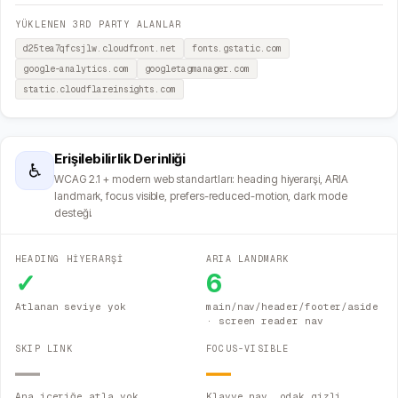
YÜKLENEN 3RD PARTY ALANLAR
d25tea7qfcsjlw.cloudfront.net
fonts.gstatic.com
google-analytics.com
googletagmanager.com
static.cloudflareinsights.com
Erişilebilirlik Derinliği
♿
WCAG 2.1 + modern web standartları: heading hiyerarşi, ARIA
landmark, focus visible, prefers-reduced-motion, dark mode
desteği.
HEADING HİYERARŞİ
ARIA LANDMARK
✓
6
Atlanan seviye yok
main/nav/header/footer/aside
· screen reader nav
SKIP LINK
FOCUS-VISIBLE
—
—
Ana içeriğe atla yok
Klavye nav. odak gizli