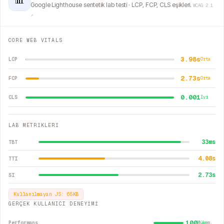
📊
Google Lighthouse sentetik lab testi · LCP, FCP, CLS eşikleri.
WCAG 2.1
↗
CORE WEB VITALS
3.98s
LCP
Orta
2.73s
FCP
Orta
0.001
CLS
İyi
LAB METRİKLERİ
33
ms
TBT
4.08
s
TTI
2.73
s
SI
Kullanılmayan JS:
65
KB
GERÇEK KULLANICI DENEYİMİ
100
Performans
Mükem.