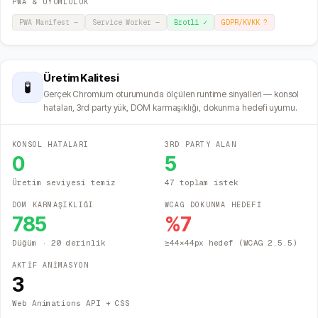
PWA & UYUMLULUK
PWA Manifest
—
Service Worker
—
Brotli
✓
GDPR/KVKK
?
Üretim Kalitesi
🧪
Gerçek Chromium oturumunda ölçülen runtime sinyalleri — konsol
hataları, 3rd party yük, DOM karmaşıklığı, dokunma hedefi uyumu.
KONSOL HATALARI
3RD PARTY ALAN
0
5
Üretim seviyesi temiz
47 toplam istek
DOM KARMAŞIKLIĞI
WCAG DOKUNMA HEDEFİ
785
%
7
Düğüm
· 20 derinlik
≥44×44px hedef (WCAG 2.5.5)
AKTİF ANİMASYON
3
Web Animations API + CSS