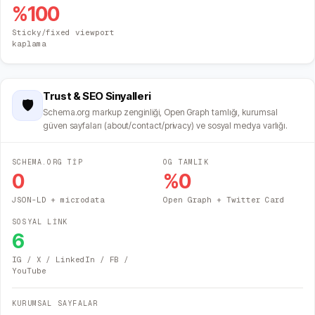
%
100
Sticky/fixed viewport
kaplama
Trust & SEO Sinyalleri
🛡️
Schema.org markup zenginliği, Open Graph tamlığı, kurumsal
güven sayfaları (about/contact/privacy) ve sosyal medya varlığı.
SCHEMA.ORG TİP
OG TAMLIK
0
%
0
JSON-LD + microdata
Open Graph + Twitter Card
SOSYAL LİNK
6
IG / X / LinkedIn / FB /
YouTube
KURUMSAL SAYFALAR