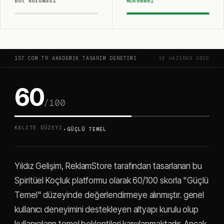
Bot koruması
Mükemmel
1ST.COM.TR AKADEMIK TASARIM DENETIMI
16 HAZIRAN 2026
60
/100
·
KALITE DÜZEYI
GÜÇLÜ TEMEL
Yıldız Gelişim, ReklamStore tarafından tasarlanan bu
Spiritüel Koçluk platformu olarak 60/100 skorla "Güçlü
Temel" düzeyinde değerlendirmeye alınmıştır. genel
kullanıcı deneyimini destekleyen altyapı kurulu olup
kullanıcıların temel beklentileri karşılanmaktadır. Ancak