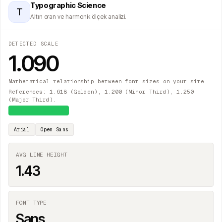
Typographic Science
T
Altın oran ve harmonik ölçek analizi.
DETECTED SCALE
1.090
Mathematical relationship between font sizes on your site.
References: 1.618 (Golden), 1.200 (Minor Third), 1.250
(Major Third).
≈
Major Second
Arial
Open Sans
AVG LINE HEIGHT
1.43
FONT TYPE
Sans