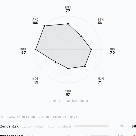
EST
77
AKC
ETK
100
56
KRR
MRK
97
70
MÜH
MOT
53
71
İÇR
57
8 BOYUT · 100 ÜZERİNDEN
SKORLAMA AĞIRLIKLARI — GENEL SKOR BILEŞIMI
Zenginlik
56
50
%
·
içerik · medya · yapı · etkileşim
Mühendislik
71
34
%