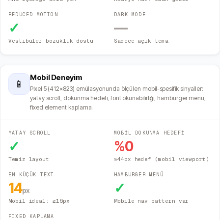
REDUCED MOTION
DARK MODE
✓
—
Vestibüler bozukluk dostu
Sadece açık tema
Mobil Deneyim
📱
Pixel 5 (412×823) emülasyonunda ölçülen mobil-spesifik sinyaller:
yatay scroll, dokunma hedefi, font okunabilirliği, hamburger menü,
fixed element kaplama.
YATAY SCROLL
MOBİL DOKUNMA HEDEFİ
✓
%
0
Temiz layout
≥44px hedef (mobil viewport)
EN KÜÇÜK TEXT
HAMBURGER MENÜ
14
✓
px
Mobil ideal: ≥16px
Mobile nav pattern var
FIXED KAPLAMA