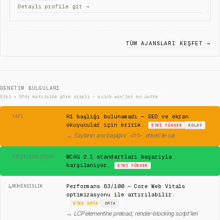
Detaylı profile git →
TÜM AJANSLARI KEŞFET →
DENETIM BULGULARI
Etki × Efor matrisine göre sıralı — quick win'ler en üstte
⚠
H1 başlığı bulunamadı — SEO ve ekran
YAPI
okuyucular için kritik.
ETKI
YÜKSEK
KOLAY
→
Sayfanın ana başlığını `<h1>` etiketi ile sar.
✓
WCAG 2.1 standartları başarıyla
ERIŞILEBILIRLIK
karşılanıyor.
ETKI
YÜKSEK
↳
Performans 83/100 — Core Web Vitals
MÜHENDISLIK
optimizasyonu ile artırılabilir.
ETKI
ORTA
ORTA
→
LCP elementine preload, render-blocking script'leri