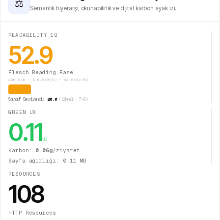
⚖
Semantik hiyerarşi, okunabilirlik ve dijital karbon ayak izi.
READABILITY IQ
52.9
Flesch Reading Ease
206.835 − 1.015(W/S) − 84.6(Sy/W)
Orta
Sınıf Seviyesi:
20.0
(ideal: 7–8)
GREEN UX
0.11
MB
Karbon:
0.06
g
/ziyaret
Sayfa ağırlığı:
0.11
MB
RESOURCES
108
HTTP Resources