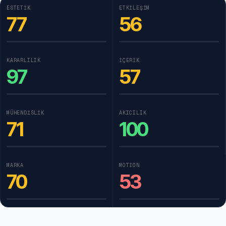
ESTETIK
ETKILEŞIM
77
56
KARARLILIK
İÇERIK
97
57
MÜHENDISLIK
AKICILIK
71
100
MARKA
MOTION
70
53