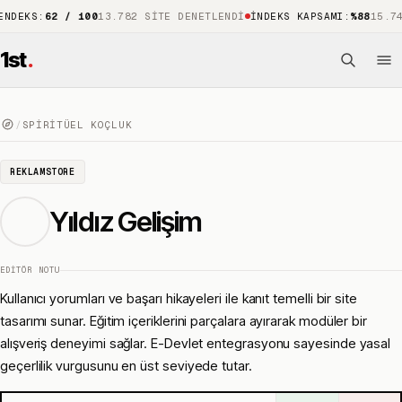
S
:
62 / 100
13.782 SITE DENETLENDI
İNDEKS KAPSAMI
:
%88
15.743 ÖN
1st
.
/
SPIRITÜEL KOÇLUK
REKLAMSTORE
Yıldız Gelişim
EDITÖR NOTU
Kullanıcı yorumları ve başarı hikayeleri ile kanıt temelli bir site
tasarımı sunar. Eğitim içeriklerini parçalara ayırarak modüler bir
alışveriş deneyimi sağlar. E-Devlet entegrasyonu sayesinde yasal
geçerlilik vurgusunu en üst seviyede tutar.