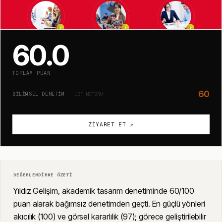
60.0
TOPLAM PUAN
60
BILIMSEL DENETIM
· 1ST MOTORU
ZIYARET ET ↗
DEĞERLENDIRME ÖZETI
Yıldız Gelişim, akademik tasarım denetiminde 60/100
puan alarak bağımsız denetimden geçti. En güçlü yönleri
akıcılık (100) ve görsel kararlılık (97); görece geliştirilebilir