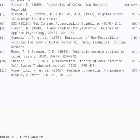
Corporation.
Birren, F. (1969). Principles of Color. Van Nostrand
[
4
]
WorldCat ↗
Reinhold.
Viénot, F., Brettel, H. & Mollon, J.D. (1999). Digital video
[
5
]
DOI ↗
colourmaps for dichromats.
W3C (2018). Web Content Accessibility Guidelines (WCAG) 2.1.
[
6
]
W3C ↗
Flesch, R. (1948). A new readability yardstick. Journal of
[
7
]
DOI ↗
Applied Psychology, 32(3), 221–233.
Kincaid, J.P. et al. (1975). Derivation of New Readability
[
8
]
DTIC ↗
Formulas for Navy Enlisted Personnel. Naval Technical Training
Command.
Moon, P. & Spencer, D.E. (1944). Aesthetic measure applied to
[
9
]
DOI ↗
color harmony. JOSA, 34(4), 234–242.
Shannon, C.E. (1948). A mathematical theory of communication.
[
10
]
DOI ↗
Bell System Technical Journal, 27(3), 379–423.
Rosenholtz, R. et al. (2005). Feature congestion: A measure of
[
11
]
DOI ↗
display clutter. CHI '05, 761–770.
BÖLÜM 3 · İLERI ANALIZ