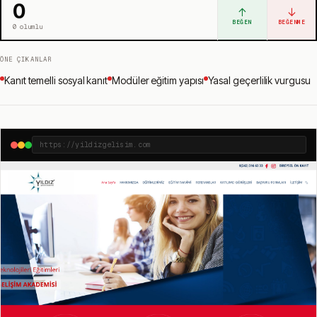
0
↑
↓
BEĞEN
BEĞENME
0
olumlu
ÖNE ÇIKANLAR
Kanıt temelli sosyal kanıt
Modüler eğitim yapısı
Yasal geçerlilik vurgusu
https://yildizgelisim.com