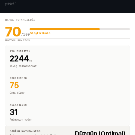
çekici.
"
MARKA TUTARLILIĞI
70
Geliştirilmeli
/100
MOTION PHYSICS
AVG DURATION
2244
ms
Yavaş animasyonlar
SMOOTHNESS
75
Orta düzey
ANIMATIONS
31
Animasyon yoğun
EASING NATURALNESS
Düzgün (Optimal)