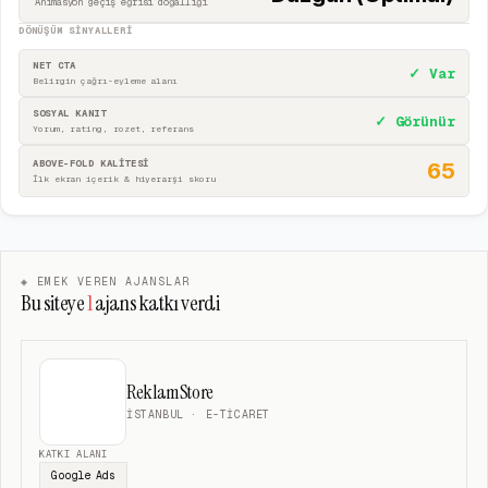
Animasyon geçiş eğrisi doğallığı
DÖNÜŞÜM SINYALLERI
NET CTA
✓ Var
Belirgin çağrı-eyleme alanı
SOSYAL KANIT
✓ Görünür
Yorum, rating, rozet, referans
ABOVE-FOLD KALİTESİ
65
İlk ekran içerik & hiyerarşi skoru
◈ EMEK VEREN AJANSLAR
Bu siteye
1
ajans katkı verdi
ReklamStore
İSTANBUL
· E-TICARET
KATKI ALANI
Google Ads