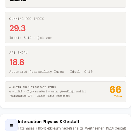
GUNNING FOG INDEX
29.3
İdeal: 8–12 ·
Çok zor
ARI SKORU
18.8
Automated Readability Index · İdeal: 6–10
66
φ ALTIN ORAN TİPOGRAFİ UYUMU
φ = 1.618 · ölçek mesafesi + satır yüksekliği analizi
Pearsonified GRT · Golden Ratio Typography
Yakın
Interaction Physics & Gestalt
≡
Fitts Yasası (1954) etkileşim hedefi analizi · Wertheimer (1923) Gestalt