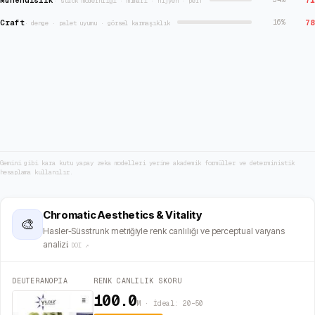
·
stack modernliği · mimari · hijyen · perf
Craft
78
16
%
·
denge · palet uyumu · görsel karmaşıklık
Gemini gibi kara kutu yapay zeka modelleri yerine akademik formüller ve deterministik
hesaplama kullanılır.
Chromatic Aesthetics & Vitality
🎨
Hasler-Süsstrunk metriğiyle renk canlılığı ve perceptual varyans
analizi.
DOI ↗
DEUTERANOPIA
RENK CANLILIK SKORU
100.0
M · İdeal: 20–50