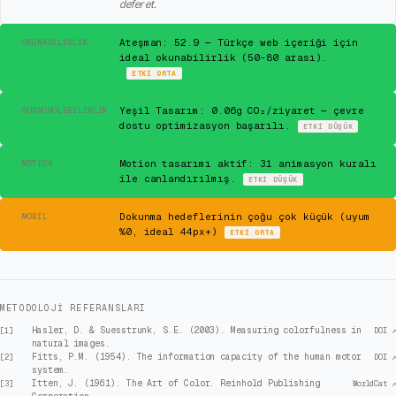
defer et.
✓
Ateşman: 52.9 — Türkçe web içeriği için
OKUNABILIRLIK
ideal okunabilirlik (50-80 arası).
ETKI
ORTA
✓
Yeşil Tasarım: 0.06g CO₂/ziyaret — çevre
SÜRDÜRÜLEBILIRLIK
dostu optimizasyon başarılı.
ETKI
DÜŞÜK
✓
Motion tasarımı aktif: 31 animasyon kuralı
MOTION
ile canlandırılmış.
ETKI
DÜŞÜK
⚠
Dokunma hedeflerinin çoğu çok küçük (uyum
MOBIL
%0, ideal 44px+)
ETKI
ORTA
METODOLOJI REFERANSLARI
Hasler, D. & Suesstrunk, S.E. (2003). Measuring colorfulness in
[
1
]
DOI ↗
natural images.
Fitts, P.M. (1954). The information capacity of the human motor
[
2
]
DOI ↗
system.
Itten, J. (1961). The Art of Color. Reinhold Publishing
[
3
]
WorldCat ↗