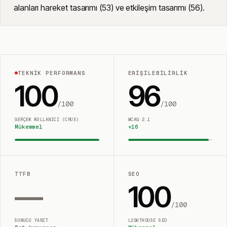
alanları hareket tasarımı (53) ve etkileşim tasarımı (56).
TEKNIK PERFORMANS
ERIŞILEBILIRLIK
100
96
/100
/100
GERÇEK KULLANICI (CRUX)
WCAG 2.1
Mükemmel
+
16
TTFB
SEO
—
100
/100
SUNUCU YANIT
LIGHTHOUSE SEO