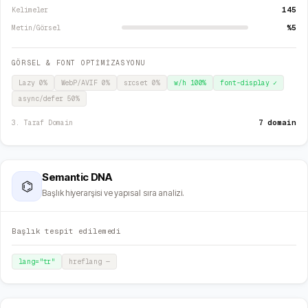
145
Kelimeler
%5
Metin/Görsel
GÖRSEL & FONT OPTİMİZASYONU
Lazy
0
%
WebP/AVIF
0
%
srcset
0
%
w/h
100
%
font-display
✓
async/defer
50
%
7 domain
3. Taraf Domain
Semantic DNA
⌬
Başlık hiyerarşisi ve yapısal sıra analizi.
Başlık tespit edilemedi
lang="
tr
"
hreflang
—