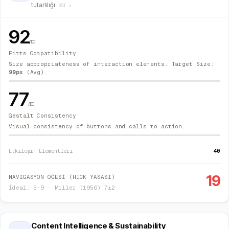
tutarlılığı.
DOI ↗
92
/100
Fitts Compatibility
Size appropriateness of interaction elements. Target Size:
99
px
(Avg).
77
/100
Gestalt Consistency
Visual consistency of buttons and calls to action.
40
Etkileşim Elementleri
19
NAVİGASYON ÖĞESİ (HICK YASASI)
İdeal: 5–9 · Miller (1956) 7±2
Content Intelligence & Sustainability