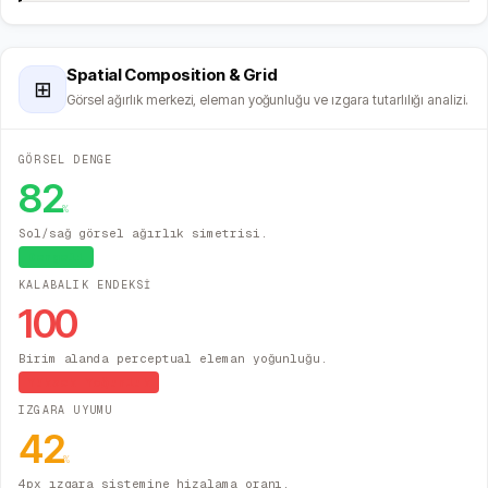
Spatial Composition & Grid
⊞
Görsel ağırlık merkezi, eleman yoğunluğu ve ızgara tutarlılığı analizi.
GÖRSEL DENGE
82
%
Sol/sağ görsel ağırlık simetrisi.
Dengeli
KALABALIK ENDEKSİ
100
Birim alanda perceptual eleman yoğunluğu.
Yüksek Yoğunluk
IZGARA UYUMU
42
%
4px ızgara sistemine hizalama oranı.