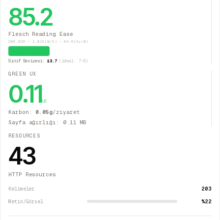
85.2
Flesch Reading Ease
206.835 − 1.015(W/S) − 84.6(Sy/W)
Çok Kolay
Sınıf Seviyesi:
13.7
(ideal: 7–8)
GREEN UX
0.11
MB
Karbon:
0.05
g
/ziyaret
Sayfa ağırlığı:
0.11
MB
RESOURCES
43
HTTP Resources
203
Kelimeler
%22
Metin/Görsel