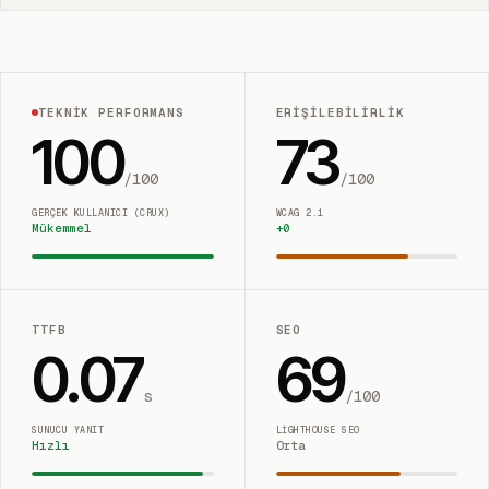
TEKNIK PERFORMANS
ERIŞILEBILIRLIK
100
73
/100
/100
GERÇEK KULLANICI (CRUX)
WCAG 2.1
Mükemmel
+
0
TTFB
SEO
0.07
69
s
/100
SUNUCU YANIT
LIGHTHOUSE SEO
Hızlı
Orta