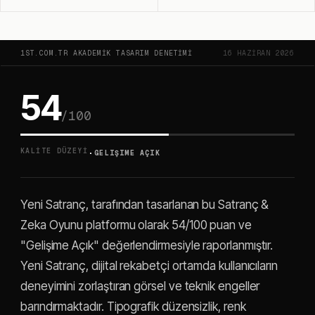
1ST.COM.TR AKADEMIK TASARIM DENETIMI
16 HAZIRAN 2026
54
/100
·
KALITE DÜZEYI
GELIŞIME AÇIK
Yeni Satranç, tarafından tasarlanan bu Satranç &
Zeka Oyunu platformu olarak 54/100 puan ve
"Gelişime Açık" değerlendirmesiyle raporlanmıştır.
Yeni Satranç, dijital rekabetçi ortamda kullanıcıların
deneyimini zorlaştıran görsel ve teknik engeller
barındırmaktadır. Tipografik düzensizlik, renk