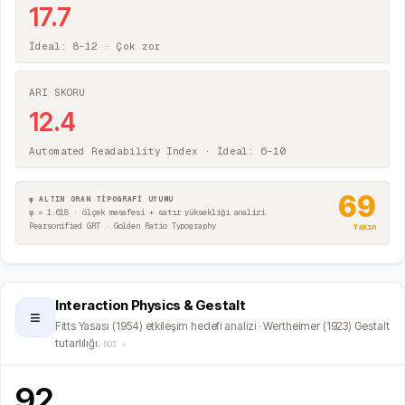
17.7
İdeal: 8–12 ·
Çok zor
ARI SKORU
12.4
Automated Readability Index · İdeal: 6–10
69
φ ALTIN ORAN TİPOGRAFİ UYUMU
φ = 1.618 · ölçek mesafesi + satır yüksekliği analizi
Pearsonified GRT · Golden Ratio Typography
Yakın
Interaction Physics & Gestalt
≡
Fitts Yasası (1954) etkileşim hedefi analizi · Wertheimer (1923) Gestalt
tutarlılığı.
DOI ↗
92