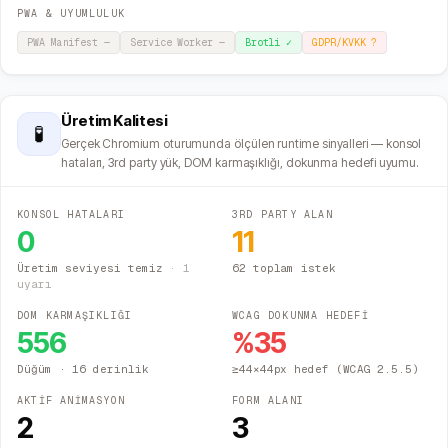
PWA & UYUMLULUK
PWA Manifest
—
Service Worker
—
Brotli
✓
GDPR/KVKK
?
Üretim Kalitesi
🧪
Gerçek Chromium oturumunda ölçülen runtime sinyalleri — konsol
hataları, 3rd party yük, DOM karmaşıklığı, dokunma hedefi uyumu.
KONSOL HATALARI
3RD PARTY ALAN
0
11
Üretim seviyesi temiz
·
1
62 toplam istek
uyarı
DOM KARMAŞIKLIĞI
WCAG DOKUNMA HEDEFİ
556
%
35
Düğüm
· 16 derinlik
≥44×44px hedef (WCAG 2.5.5)
AKTİF ANİMASYON
FORM ALANI
2
3