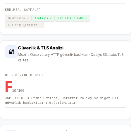
KURUMSAL SAYFALAR
Hakkımızda
—
İletişim
✓
Gizlilik / KVKK
✓
Kullanım Şartları
—
Güvenlik & TLS Analizi
🔐
Mozilla Observatory HTTP güvenlik başlıkları · Qualys SSL Labs TLS
kalitesi.
HTTP GÜVENLIK NOTU
F
10
/100
CSP, HSTS, X-Frame-Options, Referrer Policy ve diğer HTTP
güvenlik başlıklarını değerlendirir.