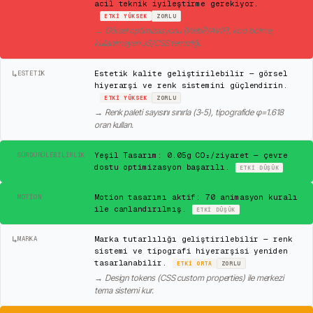
acil teknik iyileştirme gerekiyor.
ETKI
YÜKSEK
ZORLU
→
Görsel optimizasyonu (WebP/AVIF), kod bölme,
kullanılmayan JS/CSS temizliği.
↳
Estetik kalite geliştirilebilir — görsel
ESTETIK
hiyerarşi ve renk sistemini güçlendirin.
ETKI
YÜKSEK
ZORLU
→
Renk paleti sayısını sınırla (3-5), tipografide φ=1.618
oran kullan.
✓
Yeşil Tasarım: 0.05g CO₂/ziyaret — çevre
SÜRDÜRÜLEBILIRLIK
dostu optimizasyon başarılı.
ETKI
DÜŞÜK
✓
Motion tasarımı aktif: 70 animasyon kuralı
MOTION
ile canlandırılmış.
ETKI
DÜŞÜK
↳
Marka tutarlılığı geliştirilebilir — renk
MARKA
sistemi ve tipografi hiyerarşisi yeniden
tasarlanabilir.
ETKI
ORTA
ZORLU
→
Design tokens (CSS custom properties) ile merkezi
tema sistemi kur.