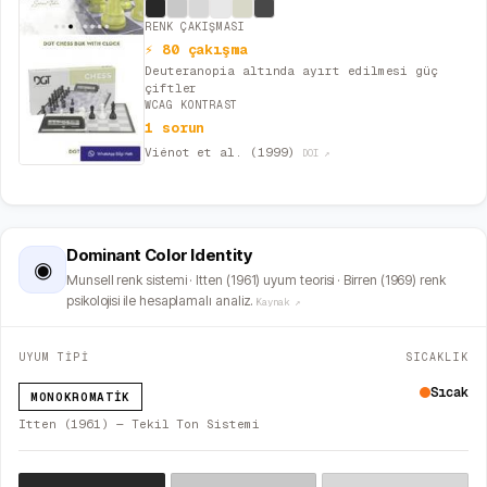
RENK ÇAKIŞMASI
⚡ 80 çakışma
Deuteranopia altında ayırt edilmesi güç
çiftler
WCAG KONTRAST
1 sorun
Viénot et al. (1999)
DOI ↗
Dominant Color Identity
◉
Munsell renk sistemi · Itten (1961) uyum teorisi · Birren (1969) renk
psikolojisi ile hesaplamalı analiz.
Kaynak ↗
UYUM TİPİ
SICAKLIK
Sıcak
MONOKROMATIK
Itten (1961) — Tekil Ton Sistemi