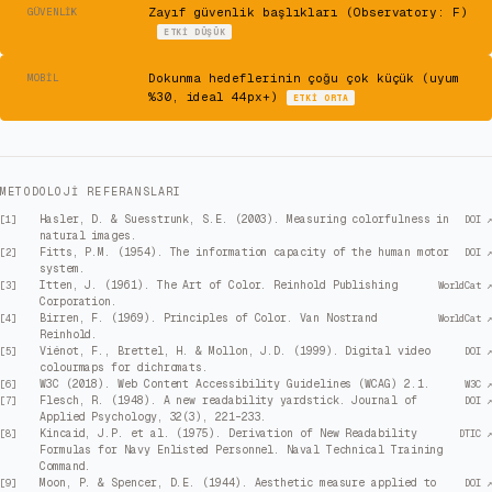
⚠
Zayıf güvenlik başlıkları (Observatory: F)
GÜVENLIK
ETKI
DÜŞÜK
⚠
Dokunma hedeflerinin çoğu çok küçük (uyum
MOBIL
%30, ideal 44px+)
ETKI
ORTA
METODOLOJI REFERANSLARI
Hasler, D. & Suesstrunk, S.E. (2003). Measuring colorfulness in
[
1
]
DOI ↗
natural images.
Fitts, P.M. (1954). The information capacity of the human motor
[
2
]
DOI ↗
system.
Itten, J. (1961). The Art of Color. Reinhold Publishing
[
3
]
WorldCat ↗
Corporation.
Birren, F. (1969). Principles of Color. Van Nostrand
[
4
]
WorldCat ↗
Reinhold.
Viénot, F., Brettel, H. & Mollon, J.D. (1999). Digital video
[
5
]
DOI ↗
colourmaps for dichromats.
W3C (2018). Web Content Accessibility Guidelines (WCAG) 2.1.
[
6
]
W3C ↗
Flesch, R. (1948). A new readability yardstick. Journal of
[
7
]
DOI ↗
Applied Psychology, 32(3), 221–233.
Kincaid, J.P. et al. (1975). Derivation of New Readability
[
8
]
DTIC ↗
Formulas for Navy Enlisted Personnel. Naval Technical Training
Command.
Moon, P. & Spencer, D.E. (1944). Aesthetic measure applied to
[
9
]
DOI ↗