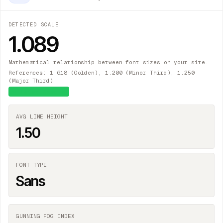
DETECTED SCALE
1.089
Mathematical relationship between font sizes on your site.
References: 1.618 (Golden), 1.200 (Minor Third), 1.250
(Major Third).
≈
Major Second
AVG LINE HEIGHT
1.50
FONT TYPE
Sans
GUNNING FOG INDEX