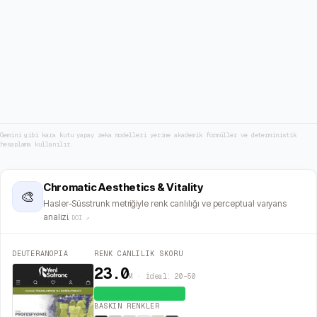
Gemini gibi kara kutu yapay zeka modelleri yerine akademik formüller ve deterministik
hesaplama kullanılır.
Chromatic Aesthetics & Vitality
🎨
Hasler-Süsstrunk metriğiyle renk canlılığı ve perceptual varyans
analizi.
DOI ↗
DEUTERANOPIA
RENK CANLILIK SKORU
23.0
M · İdeal: 20–50
Dengeli (İdeal)
BASKIN RENKLER