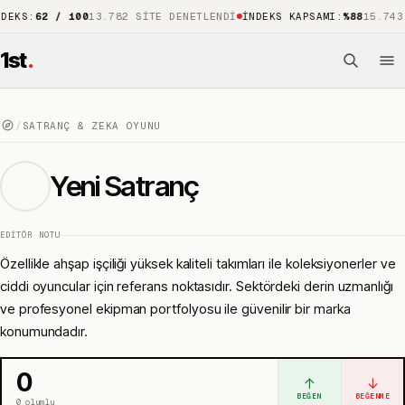
62 / 100
13.782 SITE DENETLENDI
İNDEKS KAPSAMI
:
%88
15.743 ÖNE 
1st
.
/
SATRANÇ & ZEKA OYUNU
Yeni Satranç
EDITÖR NOTU
Özellikle ahşap işçiliği yüksek kaliteli takımları ile koleksiyonerler ve
ciddi oyuncular için referans noktasıdır. Sektördeki derin uzmanlığı
ve profesyonel ekipman portfolyosu ile güvenilir bir marka
konumundadır.
0
↑
↓
BEĞEN
BEĞENME
0
olumlu