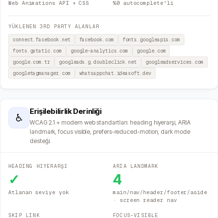
Web Animations API + CSS
%0 autocomplete'li
YÜKLENEN 3RD PARTY ALANLAR
connect.facebook.net
facebook.com
fonts.googleapis.com
fonts.gstatic.com
google-analytics.com
google.com
google.com.tr
googleads.g.doubleclick.net
googleadservices.com
googletagmanager.com
whatsappchat.ideasoft.dev
Erişilebilirlik Derinliği
♿
WCAG 2.1 + modern web standartları: heading hiyerarşi, ARIA
landmark, focus visible, prefers-reduced-motion, dark mode
desteği.
HEADING HİYERARŞİ
ARIA LANDMARK
✓
4
Atlanan seviye yok
main/nav/header/footer/aside
· screen reader nav
SKIP LINK
FOCUS-VISIBLE