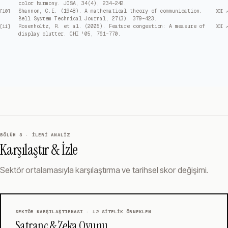
color harmony. JOSA, 34(4), 234–242.
Shannon, C.E. (1948). A mathematical theory of communication.
[
10
]
DOI ↗
Bell System Technical Journal, 27(3), 379–423.
Rosenholtz, R. et al. (2005). Feature congestion: A measure of
[
11
]
DOI ↗
display clutter. CHI '05, 761–770.
BÖLÜM 3 · İLERI ANALIZ
Karşılaştır & İzle
Sektör ortalamasıyla karşılaştırma ve tarihsel skor değişimi.
SEKTÖR KARŞILAŞTIRMASI ·
12
SITELIK ÖRNEKLEM
Satranç & Zeka Oyunu