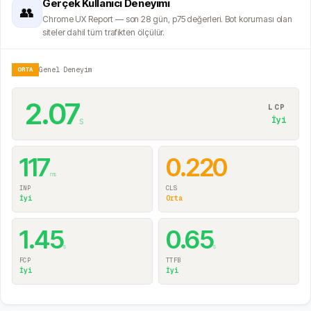
Gerçek Kullanıcı Deneyimi
👥
Chrome UX Report — son 28 gün, p75 değerleri. Bot koruması olan
siteler dahil tüm trafikten ölçülür.
ORTA
Genel Deneyim
2.07
LCP
s
İyi
117
0.220
ms
INP
CLS
İyi
Orta
1.45
0.65
s
s
FCP
TTFB
İyi
İyi