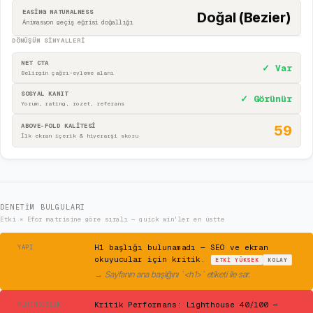
EASING NATURALNESS
Doğal (Bezier)
Animasyon geçiş eğrisi doğallığı
DÖNÜŞÜM SINYALLERI
NET CTA
✓ Var
Belirgin çağrı-eyleme alanı
SOSYAL KANIT
✓ Görünür
Yorum, rating, rozet, referans
ABOVE-FOLD KALİTESİ
59
İlk ekran içerik & hiyerarşi skoru
DENETIM BULGULARI
Etki × Efor matrisine göre sıralı — quick win'ler en üstte
⚠
H1 başlığı bulunamadı — SEO ve ekran
YAPI
okuyucular için kritik.
ETKI
YÜKSEK
KOLAY
→
Sayfanın ana başlığını `<h1>` etiketi ile sar.
✕
Kritik Performans: Lighthouse 40/100 —
MÜHENDISLIK