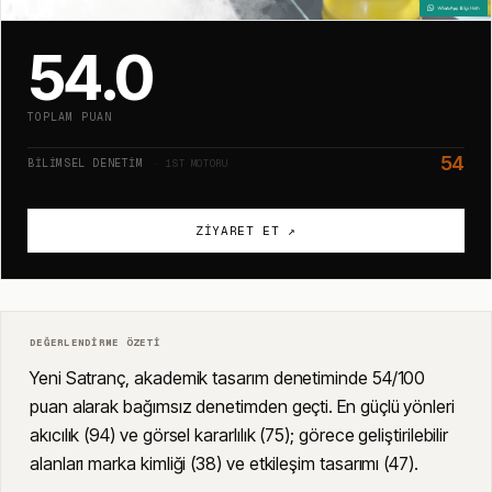
54.0
TOPLAM PUAN
54
BILIMSEL DENETIM
· 1ST MOTORU
ZIYARET ET ↗
DEĞERLENDIRME ÖZETI
Yeni Satranç, akademik tasarım denetiminde 54/100
puan alarak bağımsız denetimden geçti. En güçlü yönleri
akıcılık (94) ve görsel kararlılık (75); görece geliştirilebilir
alanları marka kimliği (38) ve etkileşim tasarımı (47).