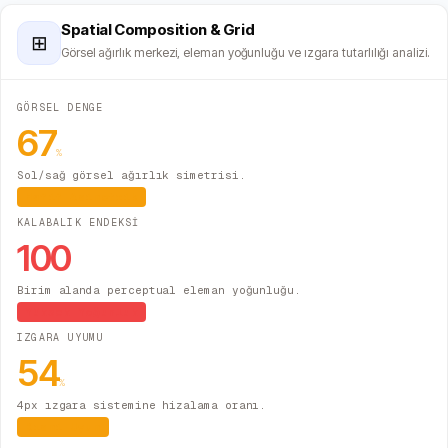
Spatial Composition & Grid
⊞
Görsel ağırlık merkezi, eleman yoğunluğu ve ızgara tutarlılığı analizi.
GÖRSEL DENGE
67
%
Sol/sağ görsel ağırlık simetrisi.
Hafif Asimetrik
KALABALIK ENDEKSİ
100
Birim alanda perceptual eleman yoğunluğu.
Yüksek Yoğunluk
IZGARA UYUMU
54
%
4px ızgara sistemine hizalama oranı.
Kısmi Uyum