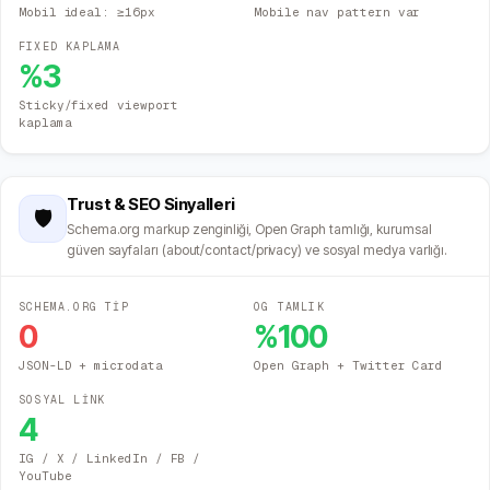
Mobil ideal: ≥16px
Mobile nav pattern var
FIXED KAPLAMA
%
3
Sticky/fixed viewport
kaplama
Trust & SEO Sinyalleri
🛡️
Schema.org markup zenginliği, Open Graph tamlığı, kurumsal
güven sayfaları (about/contact/privacy) ve sosyal medya varlığı.
SCHEMA.ORG TİP
OG TAMLIK
0
%
100
JSON-LD + microdata
Open Graph + Twitter Card
SOSYAL LİNK
4
IG / X / LinkedIn / FB /
YouTube