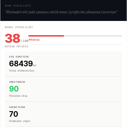
RENK PSİKOLOJİSİ
"
Minimalist nötr palet zamansız estetik sunar; içeriğin öne çıkmasına izin veriyor.
"
MARKA TUTARLILIĞI
38
Tutarsız
/100
MOTION PHYSICS
AVG DURATION
68439
ms
Yavaş animasyonlar
SMOOTHNESS
90
Pürüzsüz akış
ANIMATIONS
70
Animasyon yoğun