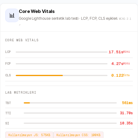
Core Web Vitals
📊
Google Lighthouse sentetik lab testi · LCP, FCP, CLS eşikleri.
WCAG 2.1
↗
CORE WEB VITALS
17.51s
LCP
Kötü
4.27s
FCP
Kötü
0.122
CLS
Orta
LAB METRİKLERİ
561
ms
TBT
31.70
s
TTI
10.35
s
SI
Kullanılmayan JS:
575
KB
Kullanılmayan CSS:
100
KB