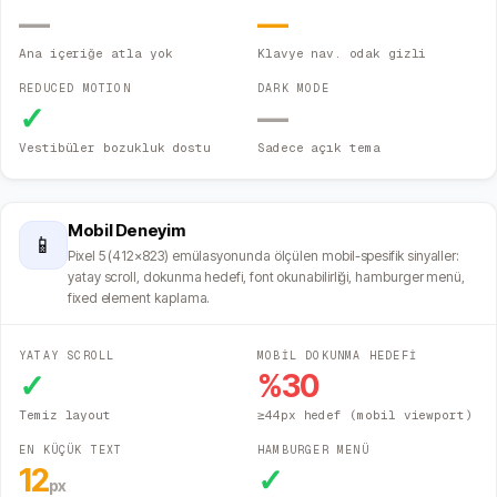
—
—
Ana içeriğe atla yok
Klavye nav. odak gizli
REDUCED MOTION
DARK MODE
✓
—
Vestibüler bozukluk dostu
Sadece açık tema
Mobil Deneyim
📱
Pixel 5 (412×823) emülasyonunda ölçülen mobil-spesifik sinyaller:
yatay scroll, dokunma hedefi, font okunabilirliği, hamburger menü,
fixed element kaplama.
YATAY SCROLL
MOBİL DOKUNMA HEDEFİ
✓
%
30
Temiz layout
≥44px hedef (mobil viewport)
EN KÜÇÜK TEXT
HAMBURGER MENÜ
12
✓
px