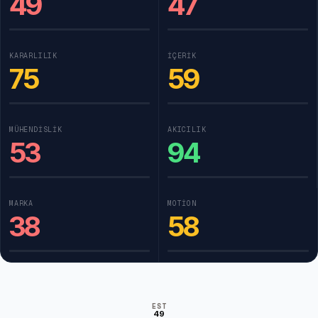
49
47
KARARLILIK
İÇERIK
75
59
MÜHENDISLIK
AKICILIK
53
94
MARKA
MOTION
38
58
EST
49