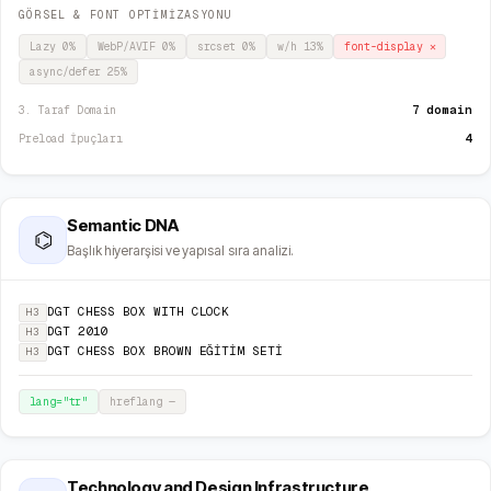
GÖRSEL & FONT OPTİMİZASYONU
Lazy
0
%
WebP/AVIF
0
%
srcset
0
%
w/h
13
%
font-display
✕
async/defer
25
%
7 domain
3. Taraf Domain
4
Preload İpuçları
Semantic DNA
⌬
Başlık hiyerarşisi ve yapısal sıra analizi.
DGT CHESS BOX WITH CLOCK
H3
DGT 2010
H3
DGT CHESS BOX BROWN EĞİTİM SETİ
H3
lang="
tr
"
hreflang
—
Technology and Design Infrastructure