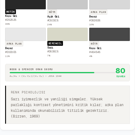
METIN
NÖTR
ARKA PLAN
Koyu Gri
Açık Gri
Beyaz
#282828
#C8C8C8
#D8D8D8
38
%
24
%
16
%
BIRINCIL
ARKA PLAN
NÖTR
Sarı
Beyaz
Koyu Gri
#D8D8C8
#E8E8E8
#484848
7
%
11
%
4
%
80
MOON & SPENCER ORAN SKORU
A₁/A₂ = (V₂·C₂)/(V₁·C₁) — JOSA 1944
Uyumlu
RENK PSİKOLOJİSİ
Sarı iyimserlik ve yeniliği simgeler. Yüksek
parlaklığı kontrast yönetimini kritik kılar; arka plan
kullanımında okunabilirlik titizlik gerektirir.
(Birren, 1969)