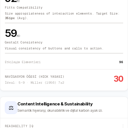
/100
Fitts Compatibility
Size appropriateness of interaction elements. Target Size:
351
px
(Avg).
59
/100
Gestalt Consistency
Visual consistency of buttons and calls to action.
96
Etkileşim Elementleri
30
NAVİGASYON ÖĞESİ (HICK YASASI)
İdeal: 5–9 · Miller (1956) 7±2
Content Intelligence & Sustainability
⚖
Semantik hiyerarşi, okunabilirlik ve dijital karbon ayak izi.
READABILITY IQ