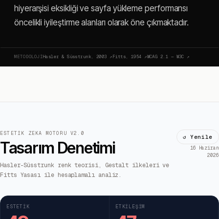
hiyerarşisi eksikliği ve sayfa yükleme performansı
öncelikli iyileştirme alanları olarak öne çıkmaktadır.
METODOLOJI
Hasler & Süsstrunk, 2003
↗
Fitts, 1954
↗
WCAG 2.1 — W3C
↗
ESTETIK ZEKA MOTORU V2.0
↺ Yenile
Tasarım Denetimi
16 Haziran
2026
Hasler-Süsstrunk renk teorisi, Gestalt ilkeleri ve
Fitts Yasası ile hesaplamalı analiz.
ESTETIK
ETKILEŞIM