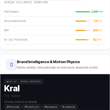
GERÇEK KULLANICI DENEYİMİ
100
Performans
Mükem.
73
Erişilebilirlik
Orta
69
SEO
Orta
81
En İyi Pratikler
Orta
Brand Intelligence & Motion Physics
🫆
Marka arketipi, renk psikolojisi ve animasyon akışkanlık analizi.
1ST AI · MARKA ARKETİPİ
Kral
The Ruler
Otorite, kontrol ve liderlik
#Otoriter
#Prestijli
#Kurumsal
#Liderlik