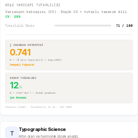
KÖŞE YARICAPI TUTARLILIĞI
Varyasyon katsayısı (CV). Düşük CV = tutarlı tasarım dili.
CV:
29
%
71 / 100
Tutarlılık Skoru
∑ SHANNON ENTROPİSİ
0.741
H = −Σ p(x)·log₂(p(x)) / log₂(256)
Dengeli Yoğunluk
KENAR YOĞUNLUĞU
12
%
G = √(Gx²+Gy²) — Sobel gradyan
Çok Minimal
Shannon (1948) · Rosenholtz et al., CHI 2005
Typographic Science
T
Altın oran ve harmonik ölçek analizi.