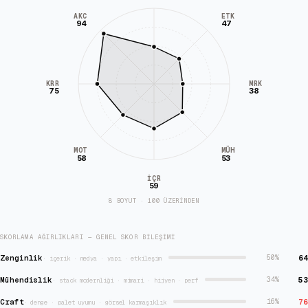
AKC
ETK
94
47
KRR
MRK
75
38
MÜH
MOT
58
53
İÇR
59
8 BOYUT · 100 ÜZERİNDEN
SKORLAMA AĞIRLIKLARI — GENEL SKOR BILEŞIMI
Zenginlik
64
50
%
·
içerik · medya · yapı · etkileşim
Mühendislik
53
34
%
·
stack modernliği · mimari · hijyen · perf
Craft
76
16
%
·
denge · palet uyumu · görsel karmaşıklık