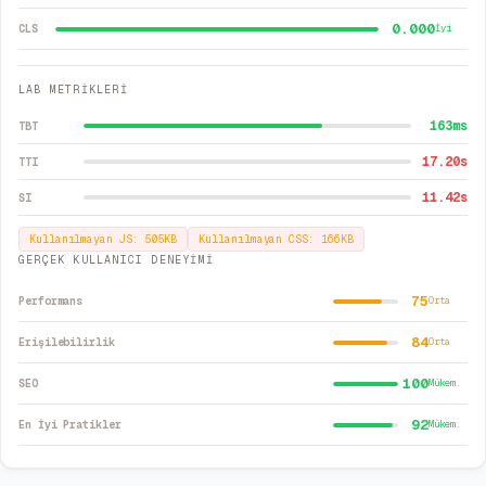
0.000
CLS
İyi
LAB METRİKLERİ
163
ms
TBT
17.20
s
TTI
11.42
s
SI
Kullanılmayan JS:
505
KB
Kullanılmayan CSS:
166
KB
GERÇEK KULLANICI DENEYİMİ
75
Performans
Orta
84
Erişilebilirlik
Orta
100
SEO
Mükem.
92
En İyi Pratikler
Mükem.