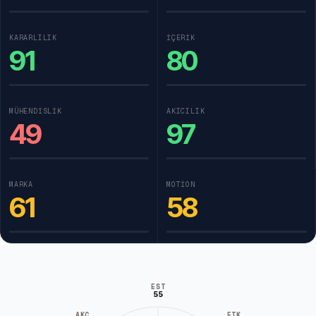
KARARLILIK
İÇERIK
91
80
MÜHENDISLIK
AKICILIK
49
97
MARKA
MOTION
61
58
EST
55
AKC
ETK