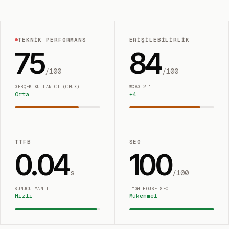
TEKNIK PERFORMANS
ERIŞILEBILIRLIK
75
84
/100
/100
GERÇEK KULLANICI (CRUX)
WCAG 2.1
Orta
+
4
TTFB
SEO
0.04
100
s
/100
SUNUCU YANIT
LIGHTHOUSE SEO
Hızlı
Mükemmel