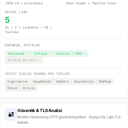
JSON-LD + microdata
Open Graph + Twitter Card
SOSYAL LİNK
5
IG / X / LinkedIn / FB /
YouTube
KURUMSAL SAYFALAR
Hakkımızda
✓
İletişim
✓
Gizlilik / KVKK
✓
Kullanım Şartları
—
TESPİT EDİLEN SCHEMA.ORG TİPLERİ
Organization
ImageObject
WebSite
SearchAction
WebPage
Person
Article
Güvenlik & TLS Analizi
🔐
Mozilla Observatory HTTP güvenlik başlıkları · Qualys SSL Labs TLS
kalitesi.