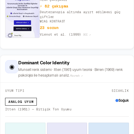
⚡ 82 çakışma
Deuteranopia altında ayırt edilmesi güç
çiftler
WCAG KONTRAST
23 sorun
Viénot et al. (1999)
DOI ↗
Dominant Color Identity
◉
Munsell renk sistemi · Itten (1961) uyum teorisi · Birren (1969) renk
psikolojisi ile hesaplamalı analiz.
Kaynak ↗
UYUM TİPİ
SICAKLIK
Soğuk
ANALOG UYUM
Itten (1961) — Bitişik Ton Uyumu