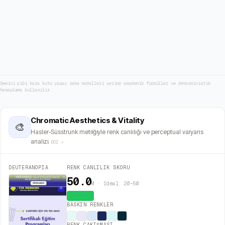
Gemini gibi kara kutu yapay zeka modelleri yerine akademik formüller ve deterministik
hesaplama kullanılır.
Chromatic Aesthetics & Vitality
🎨
Hasler-Süsstrunk metriğiyle renk canlılığı ve perceptual varyans
analizi.
DOI ↗
DEUTERANOPIA
RENK CANLILIK SKORU
50.0
M · İdeal: 20–50
Canlı
BASKIN RENKLER
RENK ÇAKIŞMASI