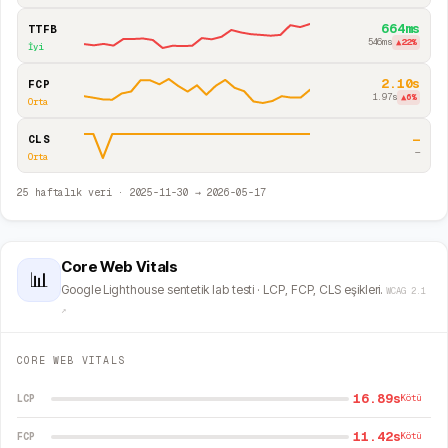
664ms
TTFB
546ms
▲
22
%
İyi
2.10s
FCP
1.97s
▲
6
%
Orta
—
CLS
—
Orta
25
haftalık veri ·
2025-11-30
→
2026-05-17
Core Web Vitals
📊
Google Lighthouse sentetik lab testi · LCP, FCP, CLS eşikleri.
WCAG 2.1
↗
CORE WEB VITALS
16.89s
LCP
Kötü
11.42s
FCP
Kötü