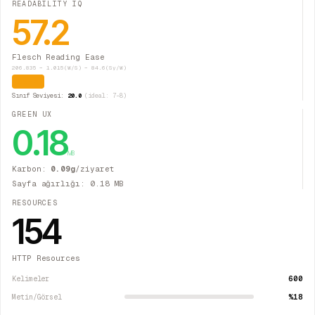
READABILITY IQ
57.2
Flesch Reading Ease
206.835 − 1.015(W/S) − 84.6(Sy/W)
Orta
Sınıf Seviyesi:
20.0
(ideal: 7–8)
GREEN UX
0.18
MB
Karbon:
0.09
g
/ziyaret
Sayfa ağırlığı:
0.18
MB
RESOURCES
154
HTTP Resources
600
Kelimeler
%18
Metin/Görsel