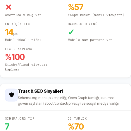
✕
%
57
overflow-x bug var
≥44px hedef (mobil viewport)
EN KÜÇÜK TEXT
HAMBURGER MENÜ
14
✓
px
Mobil ideal: ≥16px
Mobile nav pattern var
FIXED KAPLAMA
%
100
Sticky/fixed viewport
kaplama
Trust & SEO Sinyalleri
🛡️
Schema.org markup zenginliği, Open Graph tamlığı, kurumsal
güven sayfaları (about/contact/privacy) ve sosyal medya varlığı.
SCHEMA.ORG TİP
OG TAMLIK
7
%
70