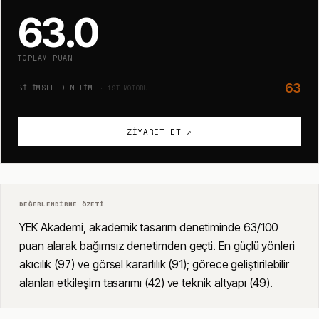
63.0
TOPLAM PUAN
63
BILIMSEL DENETIM
· 1ST MOTORU
ZIYARET ET ↗
DEĞERLENDIRME ÖZETI
YEK Akademi, akademik tasarım denetiminde 63/100
puan alarak bağımsız denetimden geçti. En güçlü yönleri
akıcılık (97) ve görsel kararlılık (91); görece geliştirilebilir
alanları etkileşim tasarımı (42) ve teknik altyapı (49).