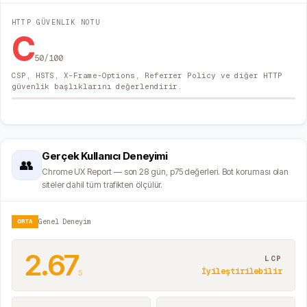
HTTP GÜVENLIK NOTU
C
50
/100
CSP, HSTS, X-Frame-Options, Referrer Policy ve diğer HTTP
güvenlik başlıklarını değerlendirir.
Gerçek Kullanıcı Deneyimi
👥
Chrome UX Report — son 28 gün, p75 değerleri. Bot koruması olan
siteler dahil tüm trafikten ölçülür.
ORTA
Genel Deneyim
2.67
LCP
s
İyileştirilebilir