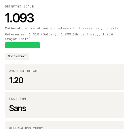
DETECTED SCALE
1.093
Mathematical relationship between font sizes on your site.
References: 1.618 (Golden), 1.200 (Minor Third), 1.250
(Major Third).
≈
Major Second
Montserrat
AVG LINE HEIGHT
1.20
FONT TYPE
Sans
GUNNING FOG INDEX