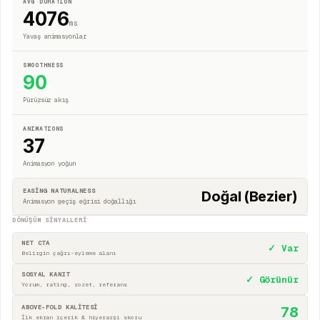
AVG DURATION
4076
ms
Yavaş animasyonlar
SMOOTHNESS
90
Pürüzsüz akış
ANIMATIONS
37
Animasyon yoğun
EASING NATURALNESS
Doğal (Bezier)
Animasyon geçiş eğrisi doğallığı
DÖNÜŞÜM SINYALLERI
NET CTA
✓ Var
Belirgin çağrı-eyleme alanı
SOSYAL KANIT
✓ Görünür
Yorum, rating, rozet, referans
ABOVE-FOLD KALİTESİ
78
İlk ekran içerik & hiyerarşi skoru