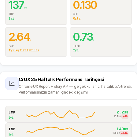
137
0.130
ms
INP
CLS
İyi
Orta
2.64
0.73
s
s
FCP
TTFB
İyileştirilebilir
İyi
CrUX 25 Haftalık Performans Tarihçesi
📈
Chrome UX Report History API — gerçek kullanıcı haftalık p75 trendi.
Performansınızın zaman içindeki değişimi.
2.23s
LCP
2.15s
▲
4
%
İyi
149ms
INP
131ms
▲
14
%
İyi