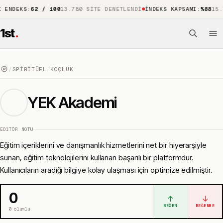
KS
:
62 / 100
13.780 SITE DENETLENDI
İNDEKS KAPSAMI
:
%88
15.741 Ö
1st
.
/
SPIRITÜEL KOÇLUK
YEK Akademi
EDITÖR NOTU
Eğitim içeriklerini ve danışmanlık hizmetlerini net bir hiyerarşiyle
sunan, eğitim teknolojilerini kullanan başarılı bir platformdur.
Kullanıcıların aradığı bilgiye kolay ulaşması için optimize edilmiştir.
0
↑
↓
BEĞEN
BEĞENME
0
olumlu