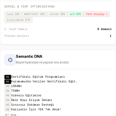
GÖRSEL & FONT OPTİMİZASYONU
Lazy
12
%
WebP/AVIF
16
%
srcset
30
%
w/h
95
%
font-display
✕
async/defer
67
%
8 domain
3. Taraf Domain
1
Preload İpuçları
Semantic DNA
⌬
Başlık hiyerarşisi ve yapısal sıra analizi.
Sertifikalı Eğitim Programları
H1
Kurumumuzda Verilen Sertifikalı Eğitimler Üniversite Vee-Devlet Onaylı Olup Uluslararası Geçerliliği
H1
16500+
H3
7500+
H3
Videolu Eğitimler
H3
Ömür Boyu Erişim İmkanı
H3
Sınırsız Doküman Desteği
H3
Kariyerin İçin YEK Tek Adım!
H2
+
27
daha...