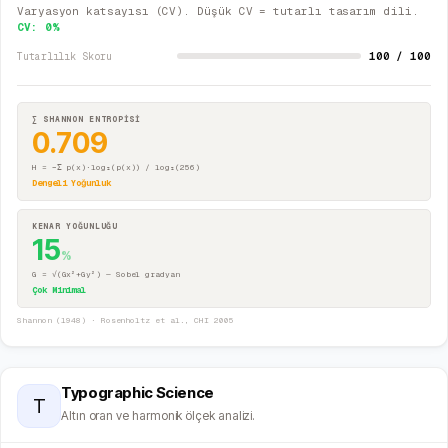
Varyasyon katsayısı (CV). Düşük CV = tutarlı tasarım dili.
CV:
0
%
100 / 100
Tutarlılık Skoru
∑ SHANNON ENTROPİSİ
0.709
H = −Σ p(x)·log₂(p(x)) / log₂(256)
Dengeli Yoğunluk
KENAR YOĞUNLUĞU
15
%
G = √(Gx²+Gy²) — Sobel gradyan
Çok Minimal
Shannon (1948) · Rosenholtz et al., CHI 2005
Typographic Science
T
Altın oran ve harmonik ölçek analizi.