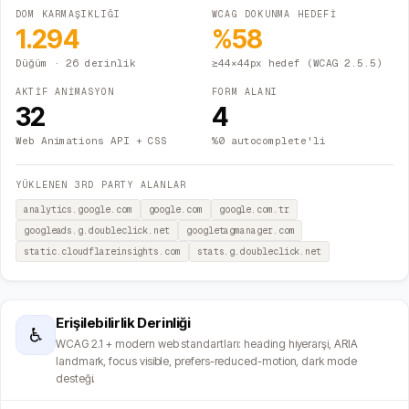
DOM KARMAŞIKLIĞI
WCAG DOKUNMA HEDEFİ
1.294
%
58
Düğüm
· 26 derinlik
≥44×44px hedef (WCAG 2.5.5)
AKTİF ANİMASYON
FORM ALANI
32
4
Web Animations API + CSS
%0 autocomplete'li
YÜKLENEN 3RD PARTY ALANLAR
analytics.google.com
google.com
google.com.tr
googleads.g.doubleclick.net
googletagmanager.com
static.cloudflareinsights.com
stats.g.doubleclick.net
Erişilebilirlik Derinliği
♿
WCAG 2.1 + modern web standartları: heading hiyerarşi, ARIA
landmark, focus visible, prefers-reduced-motion, dark mode
desteği.