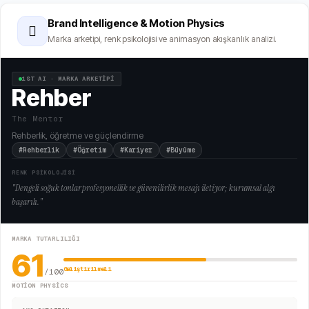
Brand Intelligence & Motion Physics
🫆
Marka arketipi, renk psikolojisi ve animasyon akışkanlık analizi.
1ST AI · MARKA ARKETİPİ
Rehber
The Mentor
Rehberlik, öğretme ve güçlendirme
#Rehberlik
#Öğretim
#Kariyer
#Büyüme
RENK PSİKOLOJİSİ
"
Dengeli soğuk tonlar profesyonellik ve güvenilirlik mesajı iletiyor; kurumsal algı
başarılı.
"
MARKA TUTARLILIĞI
61
Geliştirilmeli
/100
MOTION PHYSICS