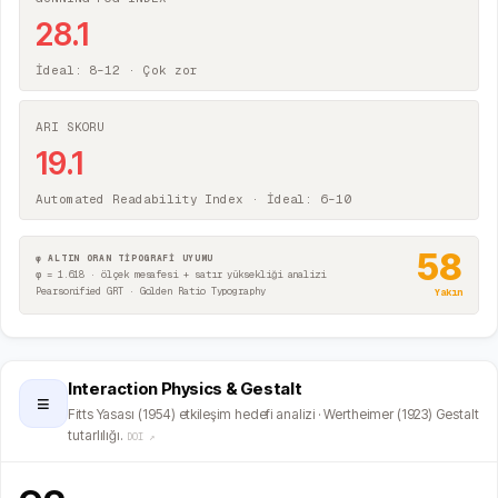
28.1
İdeal: 8–12 ·
Çok zor
ARI SKORU
19.1
Automated Readability Index · İdeal: 6–10
58
φ ALTIN ORAN TİPOGRAFİ UYUMU
φ = 1.618 · ölçek mesafesi + satır yüksekliği analizi
Pearsonified GRT · Golden Ratio Typography
Yakın
Interaction Physics & Gestalt
≡
Fitts Yasası (1954) etkileşim hedefi analizi · Wertheimer (1923) Gestalt
tutarlılığı.
DOI ↗