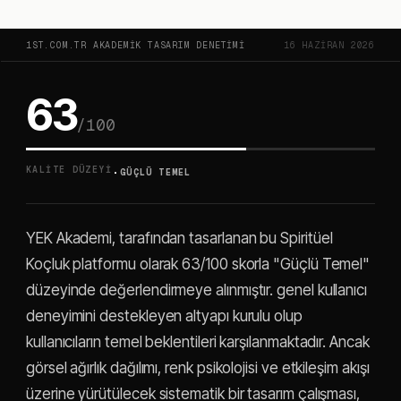
1ST.COM.TR AKADEMIK TASARIM DENETIMI
16 HAZIRAN 2026
63
/100
·
KALITE DÜZEYI
GÜÇLÜ TEMEL
YEK Akademi, tarafından tasarlanan bu Spiritüel
Koçluk platformu olarak 63/100 skorla "Güçlü Temel"
düzeyinde değerlendirmeye alınmıştır. genel kullanıcı
deneyimini destekleyen altyapı kurulu olup
kullanıcıların temel beklentileri karşılanmaktadır. Ancak
görsel ağırlık dağılımı, renk psikolojisi ve etkileşim akışı
üzerine yürütülecek sistematik bir tasarım çalışması,