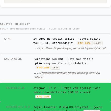
DENETIM BULGULARI
Etki × Efor matrisine göre sıralı — quick win'ler en üstte
↳
14 adet H1 tespit edildi — sayfa başına
YAPI
tek H1 SEO standardıdır.
ETKI
ORTA
KOLAY
→
Diğer H1'leri H2'ye dönüştür, semantik hiyerarşiyi düzelt.
↳
Performans 53/100 — Core Web Vitals
MÜHENDISLIK
optimizasyonu ile artırılabilir.
ETKI
ORTA
ORTA
→
LCP elementine preload, render-blocking script'leri
defer et.
✓
Ateşman: 57.2 — Türkçe web içeriği için
OKUNABILIRLIK
ideal okunabilirlik (50-80 arası).
ETKI
ORTA
✓
Yeşil Tasarım: 0.09g CO₂/ziyaret — çevre
SÜRDÜRÜLEBILIRLIK