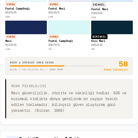
VURGU
VURGU
İKINCIL
Pastel Camgöbeği
Pastel Mavi
Pastel Mavi
#E8F8F8
#E8E8F8
#D8E8F8
38
%
24
%
16
%
VURGU
VURGU
BIRINCIL
Mavi
Pastel Camgöbeği
Koyu Mavi
#182858
#D8F8F8
#082838
11
%
7
%
4
%
58
MOON & SPENCER ORAN SKORU
A₁/A₂ = (V₂·C₂)/(V₁·C₁) — JOSA 1944
Kabul Edilebilir
RENK PSİKOLOJİSİ
Mavi güvenilirlik, otorite ve sakinliği kodlar. B2B ve
kurumsal kimlikte dünya genelinde en yaygın tercih
edilen tonlamadır; bilinçsiz güven oluşturma gücü
yüksektir. (Birren, 1969)