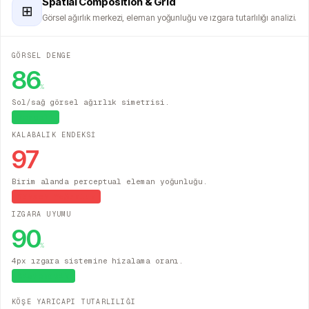
Spatial Composition & Grid
⊞
Görsel ağırlık merkezi, eleman yoğunluğu ve ızgara tutarlılığı analizi.
GÖRSEL DENGE
86
%
Sol/sağ görsel ağırlık simetrisi.
Dengeli
KALABALIK ENDEKSİ
97
Birim alanda perceptual eleman yoğunluğu.
Yüksek Yoğunluk
IZGARA UYUMU
90
%
4px ızgara sistemine hizalama oranı.
Sistematik
KÖŞE YARICAPI TUTARLILIĞI