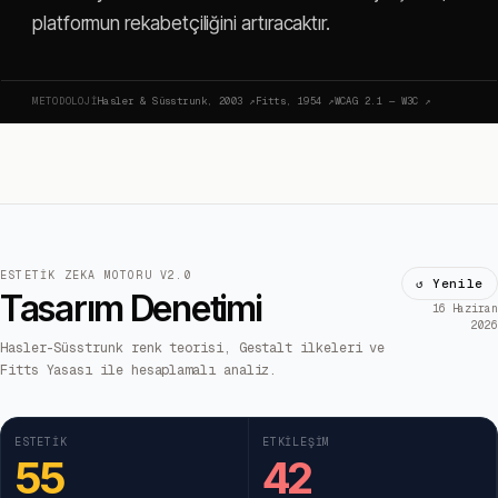
platformun rekabetçiliğini artıracaktır.
METODOLOJI
Hasler & Süsstrunk, 2003
↗
Fitts, 1954
↗
WCAG 2.1 — W3C
↗
ESTETIK ZEKA MOTORU V2.0
↺ Yenile
Tasarım Denetimi
16 Haziran
2026
Hasler-Süsstrunk renk teorisi, Gestalt ilkeleri ve
Fitts Yasası ile hesaplamalı analiz.
ESTETIK
ETKILEŞIM
55
42