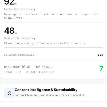
92
/100
Fitts Compatibility
Size appropriateness of interaction elements. Target Size:
158
px
(Avg).
48
/100
Gestalt Consistency
Visual consistency of buttons and calls to action.
123
Etkileşim Elementleri
7
NAVİGASYON ÖĞESİ (HICK YASASI)
İdeal: 5–9 · Miller (1956) 7±2
Content Intelligence & Sustainability
⚖
Semantik hiyerarşi, okunabilirlik ve dijital karbon ayak izi.