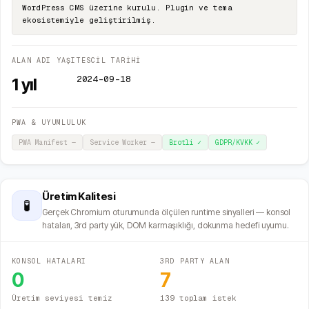
WordPress CMS üzerine kurulu. Plugin ve tema
ekosistemiyle geliştirilmiş.
ALAN ADI YAŞI
TESCİL TARİHİ
2024-09-18
1
yıl
PWA & UYUMLULUK
PWA Manifest
—
Service Worker
—
Brotli
✓
GDPR/KVKK
✓
Üretim Kalitesi
🧪
Gerçek Chromium oturumunda ölçülen runtime sinyalleri — konsol
hataları, 3rd party yük, DOM karmaşıklığı, dokunma hedefi uyumu.
KONSOL HATALARI
3RD PARTY ALAN
0
7
Üretim seviyesi temiz
139 toplam istek