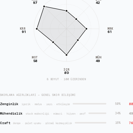
97
42
KRR
MRK
91
61
MÜH
MOT
58
49
İÇR
80
8 BOYUT · 100 ÜZERİNDEN
SKORLAMA AĞIRLIKLARI — GENEL SKOR BILEŞIMI
Zenginlik
88
50
%
·
içerik · medya · yapı · etkileşim
Mühendislik
49
34
%
·
stack modernliği · mimari · hijyen · perf
Craft
76
16
%
·
denge · palet uyumu · görsel karmaşıklık