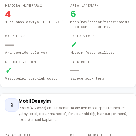
HEADING HİYERARŞİ
ARIA LANDMARK
4
6
4 atlanan seviye (H1→H3 vb.)
main/nav/header/footer/aside
· screen reader nav
SKIP LINK
FOCUS-VISIBLE
—
✓
Ana içeriğe atla yok
Modern focus stilleri
REDUCED MOTION
DARK MODE
✓
—
Vestibüler bozukluk dostu
Sadece açık tema
Mobil Deneyim
📱
Pixel 5 (412×823) emülasyonunda ölçülen mobil-spesifik sinyaller:
yatay scroll, dokunma hedefi, font okunabilirliği, hamburger menü,
fixed element kaplama.
YATAY SCROLL
MOBİL DOKUNMA HEDEFİ