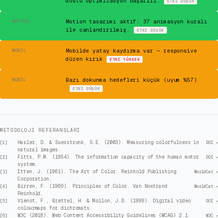
dostu optimizasyon başarılı.
ETKI
DÜŞÜK
✓
Motion tasarımı aktif: 37 animasyon kuralı
MOTION
ile canlandırılmış.
ETKI
DÜŞÜK
⚠
Mobilde yatay kaydırma var — responsive
MOBIL
düzen kırık
ETKI
YÜKSEK
⚠
Bazı dokunma hedefleri küçük (uyum %57)
MOBIL
ETKI
DÜŞÜK
METODOLOJI REFERANSLARI
Hasler, D. & Suesstrunk, S.E. (2003). Measuring colorfulness in
[
1
]
DOI ↗
natural images.
Fitts, P.M. (1954). The information capacity of the human motor
[
2
]
DOI ↗
system.
Itten, J. (1961). The Art of Color. Reinhold Publishing
[
3
]
WorldCat ↗
Corporation.
Birren, F. (1969). Principles of Color. Van Nostrand
[
4
]
WorldCat ↗
Reinhold.
Viénot, F., Brettel, H. & Mollon, J.D. (1999). Digital video
[
5
]
DOI ↗
colourmaps for dichromats.
W3C (2018). Web Content Accessibility Guidelines (WCAG) 2.1.
[
6
]
W3C ↗