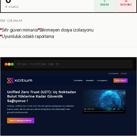
↑
↓
BEĞEN
BEĞENME
0
olumlu
ÖNE ÇIKANLAR
Sıfır güven mimarisi
Bilinmeyen dosya izolasyonu
Uyumluluk odaklı raporlama
https://xcitium.com.tr