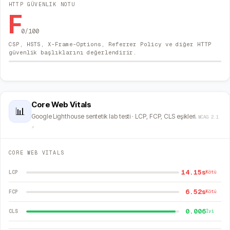
HTTP GÜVENLIK NOTU
F
0
/100
CSP, HSTS, X-Frame-Options, Referrer Policy ve diğer HTTP
güvenlik başlıklarını değerlendirir.
Core Web Vitals
📊
Google Lighthouse sentetik lab testi · LCP, FCP, CLS eşikleri.
WCAG 2.1
↗
CORE WEB VITALS
14.15s
LCP
Kötü
6.52s
FCP
Kötü
0.006
CLS
İyi