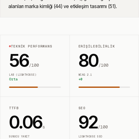
alanları marka kimliği (44) ve etkileşim tasarımı (51).
TEKNIK PERFORMANS
ERIŞILEBILIRLIK
56
80
/100
/100
LAB (LIGHTHOUSE)
WCAG 2.1
Orta
+
0
TTFB
SEO
0.06
92
s
/100
SUNUCU YANIT
LIGHTHOUSE SEO