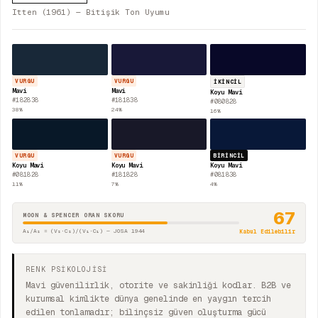
Itten (1961) — Bitişik Ton Uyumu
VURGU
VURGU
İKINCIL
Mavi
Mavi
Koyu Mavi
#182838
#181838
#080828
38
%
24
%
16
%
VURGU
VURGU
BIRINCIL
Koyu Mavi
Koyu Mavi
Koyu Mavi
#081828
#181828
#081838
11
%
7
%
4
%
67
MOON & SPENCER ORAN SKORU
A₁/A₂ = (V₂·C₂)/(V₁·C₁) — JOSA 1944
Kabul Edilebilir
RENK PSİKOLOJİSİ
Mavi güvenilirlik, otorite ve sakinliği kodlar. B2B ve
kurumsal kimlikte dünya genelinde en yaygın tercih
edilen tonlamadır; bilinçsiz güven oluşturma gücü