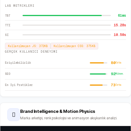
LAB METRİKLERİ
61
ms
TBT
15.28
s
TTI
10.50
s
SI
Kullanılmayan JS:
372
KB
Kullanılmayan CSS:
375
KB
GERÇEK KULLANICI DENEYİMİ
80
Erişilebilirlik
Orta
92
SEO
Mükem.
73
En İyi Pratikler
Orta
Brand Intelligence & Motion Physics
🫆
Marka arketipi, renk psikolojisi ve animasyon akışkanlık analizi.