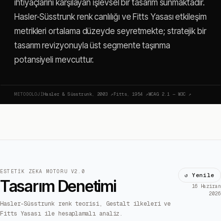
ihtiyaçlarını karşılayan işlevsel bir tasarım sunmaktadır.
Hasler-Süsstrunk renk canlılığı ve Fitts Yasası etkileşim
metrikleri ortalama düzeyde seyretmekte; stratejik bir
tasarım revizyonuyla üst segmente taşınma
potansiyeli mevcuttur.
METODOLOJI
Hasler & Süsstrunk, 2003
↗
Fitts, 1954
↗
WCAG 2.1 — W3C
↗
ESTETIK ZEKA MOTORU V2.0
↺ Yenile
Tasarım Denetimi
16 Haziran
2026
Hasler-Süsstrunk renk teorisi, Gestalt ilkeleri ve
Fitts Yasası ile hesaplamalı analiz.