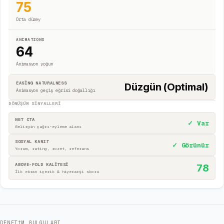
75
Orta düzey
ANIMATIONS
64
Animasyon yoğun
EASING NATURALNESS
Düzgün (Optimal)
Animasyon geçiş eğrisi doğallığı
DÖNÜŞÜM SINYALLERI
NET CTA
✓ Var
Belirgin çağrı-eyleme alanı
SOSYAL KANIT
✓ Görünür
Yorum, rating, rozet, referans
ABOVE-FOLD KALİTESİ
78
İlk ekran içerik & hiyerarşi skoru
DENETIM BULGULARI