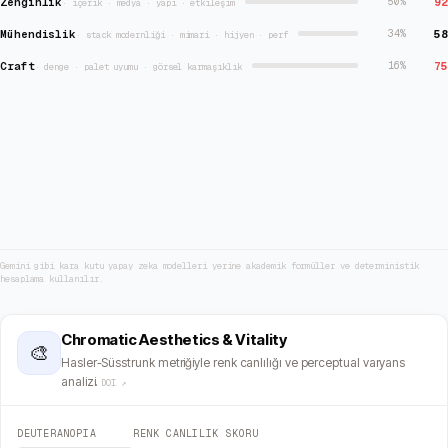
Zenginlik
92
50
%
·
içerik · medya · yapı · etkileşim
Mühendislik
58
34
%
·
stack modernliği · mimari · hijyen · perf
Craft
75
16
%
·
denge · palet uyumu · görsel karmaşıklık
Gemini gibi kara kutu yapay zeka modelleri yerine akademik formüller ve deterministik
hesaplama kullanılır.
Chromatic Aesthetics & Vitality
🎨
Hasler-Süsstrunk metriğiyle renk canlılığı ve perceptual varyans
analizi.
DOI ↗
DEUTERANOPIA
RENK CANLILIK SKORU