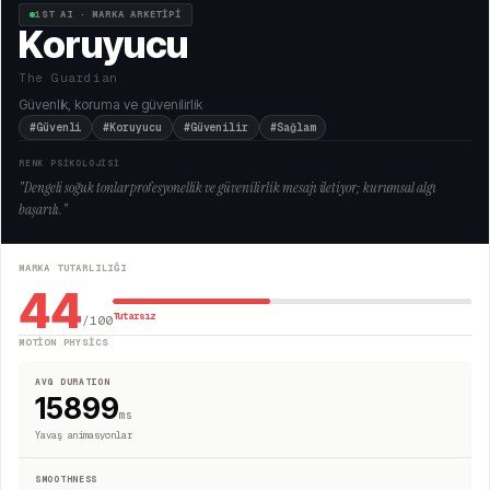
1ST AI · MARKA ARKETİPİ
Koruyucu
The Guardian
Güvenlik, koruma ve güvenilirlik
#Güvenli
#Koruyucu
#Güvenilir
#Sağlam
RENK PSİKOLOJİSİ
"
Dengeli soğuk tonlar profesyonellik ve güvenilirlik mesajı iletiyor; kurumsal algı
başarılı.
"
MARKA TUTARLILIĞI
44
Tutarsız
/100
MOTION PHYSICS
AVG DURATION
15899
ms
Yavaş animasyonlar
SMOOTHNESS