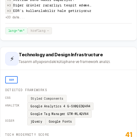
H3
Diğer ürünler zararlıyı tespit edemediklerinde bile biz koruyoruz
H3
EDR’ı kullanılabilir hale getiriyoruz
H3
+
33
daha...
lang="
en
"
hreflang
—
Technology and Design Infrastructure
⚡
Tasarım altyapısındaki kütüphane ve framework analizi.
SSR
DETECTED FRAMEWORKS
CSS
Styled Components
ANALITIK
Google Analytics 4
G-SX0QEDQHR4
Google Tag Manager
GTM-ML4QVN4
DIĞER
jQuery
Google Fonts
41
TECH MODERNITY SCORE