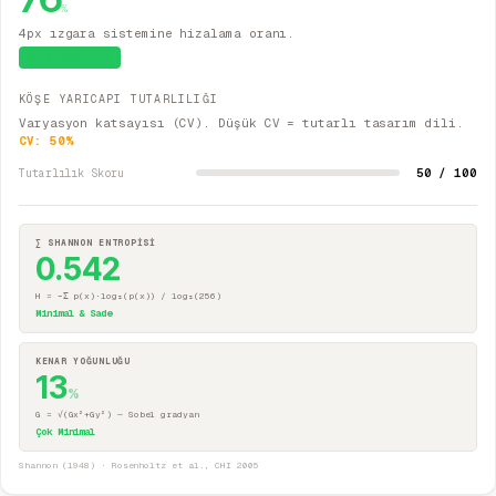
%
4px ızgara sistemine hizalama oranı.
Sistematik
KÖŞE YARICAPI TUTARLILIĞI
Varyasyon katsayısı (CV). Düşük CV = tutarlı tasarım dili.
CV:
50
%
50 / 100
Tutarlılık Skoru
∑ SHANNON ENTROPİSİ
0.542
H = −Σ p(x)·log₂(p(x)) / log₂(256)
Minimal & Sade
KENAR YOĞUNLUĞU
13
%
G = √(Gx²+Gy²) — Sobel gradyan
Çok Minimal
Shannon (1948) · Rosenholtz et al., CHI 2005