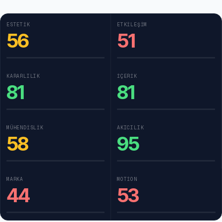
ESTETIK
ETKILEŞIM
56
51
KARARLILIK
İÇERIK
81
81
MÜHENDISLIK
AKICILIK
58
95
MARKA
MOTION
44
53