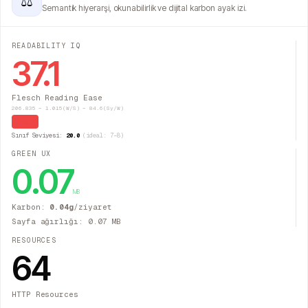
⚖
Semantik hiyerarşi, okunabilirlik ve dijital karbon ayak izi.
READABILITY IQ
37.1
Flesch Reading Ease
206.835 − 1.015(W/S) − 84.6(Sy/W)
Zor
Sınıf Seviyesi:
20.0
(ideal: 7–8)
GREEN UX
0.07
MB
Karbon:
0.04
g
/ziyaret
Sayfa ağırlığı:
0.07
MB
RESOURCES
64
HTTP Resources