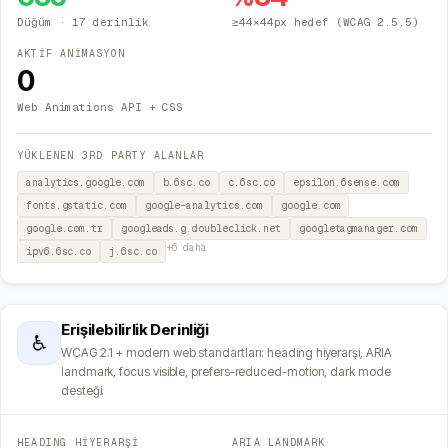
Düğüm
· 17 derinlik
≥44×44px hedef (WCAG 2.5.5)
AKTİF ANİMASYON
0
Web Animations API + CSS
YÜKLENEN 3RD PARTY ALANLAR
analytics.google.com
b.6sc.co
c.6sc.co
epsilon.6sense.com
fonts.gstatic.com
google-analytics.com
google.com
google.com.tr
googleads.g.doubleclick.net
googletagmanager.com
+
6
daha
ipv6.6sc.co
j.6sc.co
Erişilebilirlik Derinliği
♿
WCAG 2.1 + modern web standartları: heading hiyerarşi, ARIA
landmark, focus visible, prefers-reduced-motion, dark mode
desteği.
HEADING HİYERARŞİ
ARIA LANDMARK