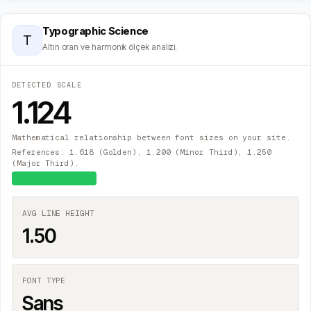
Typographic Science
T
Altın oran ve harmonik ölçek analizi.
DETECTED SCALE
1.124
Mathematical relationship between font sizes on your site.
References: 1.618 (Golden), 1.200 (Minor Third), 1.250
(Major Third).
≈
Major Second
AVG LINE HEIGHT
1.50
FONT TYPE
Sans