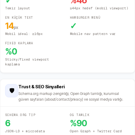
✓
%
46
Temiz layout
≥44px hedef (mobil viewport)
EN KÜÇÜK TEXT
HAMBURGER MENÜ
14
✓
px
Mobil ideal: ≥16px
Mobile nav pattern var
FIXED KAPLAMA
%
0
Sticky/fixed viewport
kaplama
Trust & SEO Sinyalleri
🛡️
Schema.org markup zenginliği, Open Graph tamlığı, kurumsal
güven sayfaları (about/contact/privacy) ve sosyal medya varlığı.
SCHEMA.ORG TİP
OG TAMLIK
6
%
90
JSON-LD + microdata
Open Graph + Twitter Card