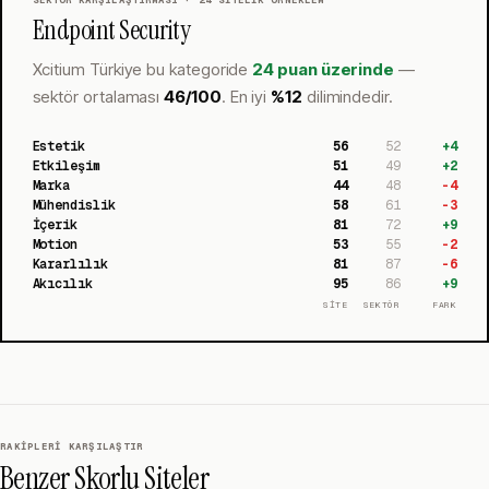
Endpoint Security
Xcitium Türkiye
bu kategoride
24 puan üzerinde
—
sektör ortalaması
46
/100
.
En iyi
%
12
dilimindedir.
Estetik
56
52
+
4
Etkileşim
51
49
+
2
Marka
44
48
-4
Mühendislik
58
61
-3
İçerik
81
72
+
9
Motion
53
55
-2
Kararlılık
81
87
-6
Akıcılık
95
86
+
9
SİTE
SEKTÖR
FARK
RAKIPLERI KARŞILAŞTIR
Benzer Skorlu Siteler