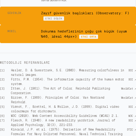
⚠
Zayıf güvenlik başlıkları (Observatory: F)
GÜVENLIK
ETKI
DÜŞÜK
⚠
Dokunma hedeflerinin çoğu çok küçük (uyum
MOBIL
%46, ideal 44px+)
ETKI
ORTA
METODOLOJI REFERANSLARI
Hasler, D. & Suesstrunk, S.E. (2003). Measuring colorfulness in
[
1
]
DOI ↗
natural images.
Fitts, P.M. (1954). The information capacity of the human motor
[
2
]
DOI ↗
system.
Itten, J. (1961). The Art of Color. Reinhold Publishing
[
3
]
WorldCat ↗
Corporation.
Birren, F. (1969). Principles of Color. Van Nostrand
[
4
]
WorldCat ↗
Reinhold.
Viénot, F., Brettel, H. & Mollon, J.D. (1999). Digital video
[
5
]
DOI ↗
colourmaps for dichromats.
W3C (2018). Web Content Accessibility Guidelines (WCAG) 2.1.
[
6
]
W3C ↗
Flesch, R. (1948). A new readability yardstick. Journal of
[
7
]
DOI ↗
Applied Psychology, 32(3), 221–233.
Kincaid, J.P. et al. (1975). Derivation of New Readability
[
8
]
DTIC ↗
Formulas for Navy Enlisted Personnel. Naval Technical Training