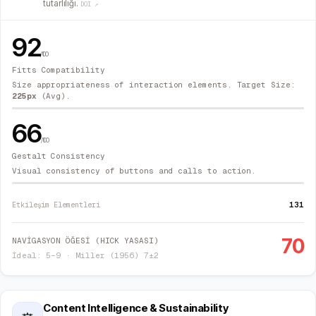
tutarlılığı.
DOI ↗
92
/100
Fitts Compatibility
Size appropriateness of interaction elements. Target Size:
225
px
(Avg).
66
/100
Gestalt Consistency
Visual consistency of buttons and calls to action.
131
Etkileşim Elementleri
70
NAVİGASYON ÖĞESİ (HICK YASASI)
İdeal: 5–9 · Miller (1956) 7±2
Content Intelligence & Sustainability