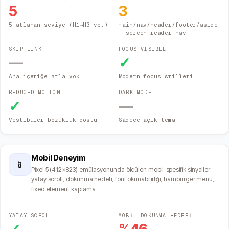
5
3
5 atlanan seviye (H1→H3 vb.)
main/nav/header/footer/aside
· screen reader nav
SKIP LINK
FOCUS-VISIBLE
—
✓
Ana içeriğe atla yok
Modern focus stilleri
REDUCED MOTION
DARK MODE
✓
—
Vestibüler bozukluk dostu
Sadece açık tema
Mobil Deneyim
📱
Pixel 5 (412×823) emülasyonunda ölçülen mobil-spesifik sinyaller:
yatay scroll, dokunma hedefi, font okunabilirliği, hamburger menü,
fixed element kaplama.
YATAY SCROLL
MOBİL DOKUNMA HEDEFİ