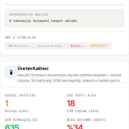
INFRASTRUCTURE ANALYSIS
5 teknoloji bileşeni tespit edildi.
PWA & UYUMLULUK
PWA Manifest
—
Service Worker
—
Brotli
✕
GDPR/KVKK
?
Üretim Kalitesi
🧪
Gerçek Chromium oturumunda ölçülen runtime sinyalleri — konsol
hataları, 3rd party yük, DOM karmaşıklığı, dokunma hedefi uyumu.
KONSOL HATALARI
3RD PARTY ALAN
1
18
Birkaç uyarı
130 toplam istek
DOM KARMAŞIKLIĞI
WCAG DOKUNMA HEDEFİ
635
%
34