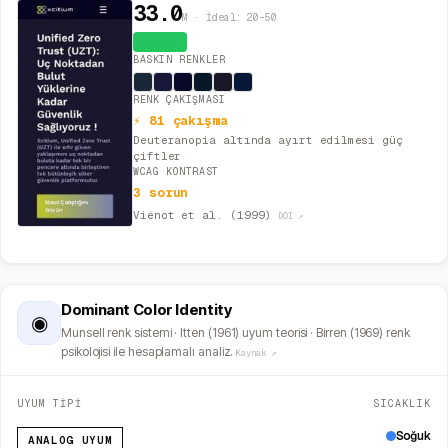
33.0
M · İdeal: 20–50
Canlı
BASKIN RENKLER
RENK ÇAKIŞMASI
⚡ 81 çakışma
Deuteranopia altında ayırt edilmesi güç
çiftler
WCAG KONTRAST
3 sorun
Viénot et al. (1999)
DOI ↗
Dominant Color Identity
◉
Munsell renk sistemi · Itten (1961) uyum teorisi · Birren (1969) renk
psikolojisi ile hesaplamalı analiz.
Kaynak ↗
UYUM TİPİ
SICAKLIK
Soğuk
ANALOG UYUM