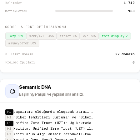
1.712
Kelimeler
%63
Metin/Görsel
GÖRSEL & FONT OPTİMİZASYONU
Lazy
88
%
WebP/AVIF
36
%
srcset
0
%
w/h
70
%
font-display
✓
async/defer
50
%
27 domain
3. Taraf Domain
6
Preload İpuçları
Semantic DNA
⌬
Başlık hiyerarşisi ve yapısal sıra analizi.
başarısız olduğunda oluşacak zararı nasıl engellersiniz?
H1
“Siber Tehditleri Durduma” ve “Siber Tehditlerin zararları engelleme”… İkisi çok farklı şeyler...
H2
Unified Zero Trust (UZT): Uç Noktadan Bulut Yüklerine Kadar Güvenlik Sağlıyoruz !
H1
Xcitium, Unified Zero Trust (UZT) ile sıfır güven yaklaşımını uç noktadan buluta kadar tek bir pence
H2
Xcitium'un Algılamasız ZeroDwell-Powered EDR, MDR ve XDR'si Saptanamayan Tehditleri alt eder ve önce
H2
Xcitium Bunu Nasıl Başarıyor?