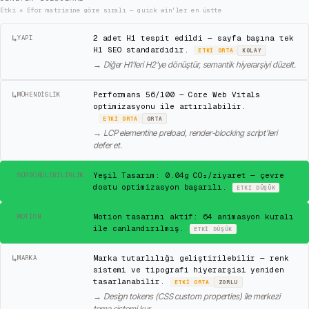
Etki × Efor matrisine göre sıralı — quick win'ler en üstte
↳
2 adet H1 tespit edildi — sayfa başına tek
YAPI
H1 SEO standardıdır.
ETKI
ORTA
KOLAY
→
Diğer H1'leri H2'ye dönüştür, semantik hiyerarşiyi düzelt.
↳
Performans 56/100 — Core Web Vitals
MÜHENDISLIK
optimizasyonu ile artırılabilir.
ETKI
ORTA
ORTA
→
LCP elementine preload, render-blocking script'leri
defer et.
✓
Yeşil Tasarım: 0.04g CO₂/ziyaret — çevre
SÜRDÜRÜLEBILIRLIK
dostu optimizasyon başarılı.
ETKI
DÜŞÜK
✓
Motion tasarımı aktif: 64 animasyon kuralı
MOTION
ile canlandırılmış.
ETKI
DÜŞÜK
↳
Marka tutarlılığı geliştirilebilir — renk
MARKA
sistemi ve tipografi hiyerarşisi yeniden
tasarlanabilir.
ETKI
ORTA
ZORLU
→
Design tokens (CSS custom properties) ile merkezi
tema sistemi kur.