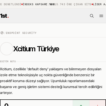
ETLENDI
İNDEKS KAPSAMI
:
%88
15.743 ÖNE ÇIKAN SITE
LIDER AJANS
:
O
1st
.
/
ENDPOINT SECURITY
Xcitium Türkiye
EDITÖR NOTU
Xcitium, özellikle 'default deny' yaklaşımı ve bilinmeyen dosyaları
izole etme teknolojisiyle uç nokta güvenliğinde benzersiz bir
proaktif koruma düzeyi sağlıyor. Uyumluluk raporlamasındaki
başarısı ve geniş işletim sistemi desteği kurumsal tercih edilirliğini
artırıyor.
0