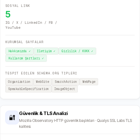
SOSYAL LİNK
5
IG / X / LinkedIn / FB /
YouTube
KURUMSAL SAYFALAR
Hakkımızda
✓
İletişim
✓
Gizlilik / KVKK
✓
Kullanım Şartları
✓
TESPİT EDİLEN SCHEMA.ORG TİPLERİ
Organization
WebSite
SearchAction
WebPage
SpeakableSpecification
ImageObject
Güvenlik & TLS Analizi
🔐
Mozilla Observatory HTTP güvenlik başlıkları · Qualys SSL Labs TLS
kalitesi.