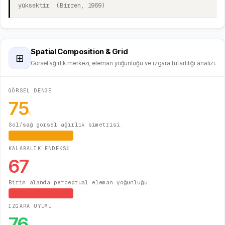
yüksektir. (Birren, 1969)
Spatial Composition & Grid
⊞
Görsel ağırlık merkezi, eleman yoğunluğu ve ızgara tutarlılığı analizi.
GÖRSEL DENGE
75
%
Sol/sağ görsel ağırlık simetrisi.
Hafif Asimetrik
KALABALIK ENDEKSİ
67
Birim alanda perceptual eleman yoğunluğu.
Yüksek Yoğunluk
IZGARA UYUMU
76