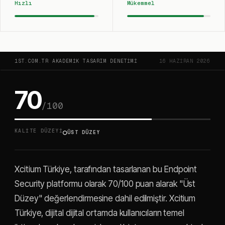
Hızlı
Mükemmel
1ST.COM.TR AKADEMIK TASARIM DENETIMI
16 HAZIRAN 2026
70
/100
○
KALITE DÜZEYI
ÜST DÜZEY
Xcitium Türkiye, tarafından tasarlanan bu Endpoint
Security platformu olarak 70/100 puan alarak "Üst
Düzey" değerlendirmesine dahil edilmiştir. Xcitium
Türkiye, dijital dijital ortamda kullanıcıların temel