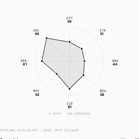
EST
56
AKC
ETK
95
51
KRR
MRK
81
44
MÜH
MOT
53
58
İÇR
81
8 BOYUT · 100 ÜZERİNDEN
SKORLAMA AĞIRLIKLARI — GENEL SKOR BILEŞIMI