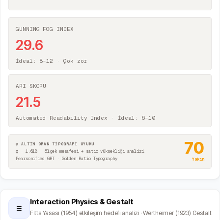
GUNNING FOG INDEX
29.6
İdeal: 8–12 ·
Çok zor
ARI SKORU
21.5
Automated Readability Index · İdeal: 6–10
70
φ ALTIN ORAN TİPOGRAFİ UYUMU
φ = 1.618 · ölçek mesafesi + satır yüksekliği analizi
Pearsonified GRT · Golden Ratio Typography
Yakın
Interaction Physics & Gestalt
≡
Fitts Yasası (1954) etkileşim hedefi analizi · Wertheimer (1923) Gestalt