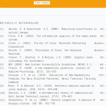
ETKI
DÜŞÜK
METODOLOJI REFERANSLARI
Hasler, D. & Suesstrunk, S.E. (2003). Measuring colorfulness in
[
1
]
DOI ↗
natural images.
Fitts, P.M. (1954). The information capacity of the human motor
[
2
]
DOI ↗
system.
Itten, J. (1961). The Art of Color. Reinhold Publishing
[
3
]
WorldCat ↗
Corporation.
Birren, F. (1969). Principles of Color. Van Nostrand
[
4
]
WorldCat ↗
Reinhold.
Viénot, F., Brettel, H. & Mollon, J.D. (1999). Digital video
[
5
]
DOI ↗
colourmaps for dichromats.
W3C (2018). Web Content Accessibility Guidelines (WCAG) 2.1.
[
6
]
W3C ↗
Flesch, R. (1948). A new readability yardstick. Journal of
[
7
]
DOI ↗
Applied Psychology, 32(3), 221–233.
Kincaid, J.P. et al. (1975). Derivation of New Readability
[
8
]
DTIC ↗
Formulas for Navy Enlisted Personnel. Naval Technical Training
Command.
Moon, P. & Spencer, D.E. (1944). Aesthetic measure applied to
[
9
]
DOI ↗
color harmony. JOSA, 34(4), 234–242.
Shannon, C.E. (1948). A mathematical theory of communication.
[
10
]
DOI ↗
Bell System Technical Journal, 27(3), 379–423.
Rosenholtz, R. et al. (2005). Feature congestion: A measure of
[
11
]
DOI ↗
display clutter. CHI '05, 761–770.