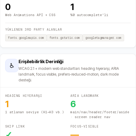
0
1
Web Animations API + CSS
%0 autocomplete'li
YÜKLENEN 3RD PARTY ALANLAR
fonts.googleapis.com
fonts.gstatic.com
googletagmanager.com
Erişilebilirlik Derinliği
♿
WCAG 2.1 + modern web standartları: heading hiyerarşi, ARIA
landmark, focus visible, prefers-reduced-motion, dark mode
desteği.
HEADING HİYERARŞİ
ARIA LANDMARK
1
6
1 atlanan seviye (H1→H3 vb.)
main/nav/header/footer/aside
· screen reader nav
SKIP LINK
FOCUS-VISIBLE
✓
—