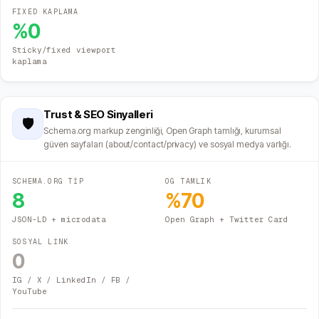
FIXED KAPLAMA
%
0
Sticky/fixed viewport
kaplama
Trust & SEO Sinyalleri
🛡️
Schema.org markup zenginliği, Open Graph tamlığı, kurumsal
güven sayfaları (about/contact/privacy) ve sosyal medya varlığı.
SCHEMA.ORG TİP
OG TAMLIK
8
%
70
JSON-LD + microdata
Open Graph + Twitter Card
SOSYAL LİNK
0
IG / X / LinkedIn / FB /
YouTube