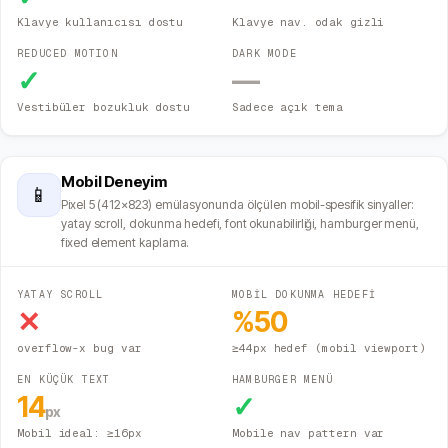
Klavye kullanıcısı dostu
Klavye nav. odak gizli
REDUCED MOTION
DARK MODE
✓
—
Vestibüler bozukluk dostu
Sadece açık tema
Mobil Deneyim
📱
Pixel 5 (412×823) emülasyonunda ölçülen mobil-spesifik sinyaller:
yatay scroll, dokunma hedefi, font okunabilirliği, hamburger menü,
fixed element kaplama.
YATAY SCROLL
MOBİL DOKUNMA HEDEFİ
✕
%
50
overflow-x bug var
≥44px hedef (mobil viewport)
EN KÜÇÜK TEXT
HAMBURGER MENÜ
14
✓
px
Mobil ideal: ≥16px
Mobile nav pattern var