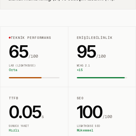
TEKNIK PERFORMANS
ERIŞILEBILIRLIK
65
95
/100
/100
LAB (LIGHTHOUSE)
WCAG 2.1
Orta
+
15
TTFB
SEO
0.05
100
s
/100
SUNUCU YANIT
LIGHTHOUSE SEO
Hızlı
Mükemmel