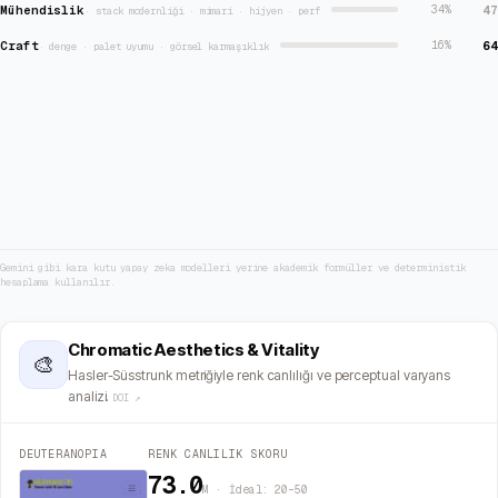
Mühendislik
47
34
%
·
stack modernliği · mimari · hijyen · perf
Craft
64
16
%
·
denge · palet uyumu · görsel karmaşıklık
Gemini gibi kara kutu yapay zeka modelleri yerine akademik formüller ve deterministik
hesaplama kullanılır.
Chromatic Aesthetics & Vitality
🎨
Hasler-Süsstrunk metriğiyle renk canlılığı ve perceptual varyans
analizi.
DOI ↗
DEUTERANOPIA
RENK CANLILIK SKORU
73.0
M · İdeal: 20–50