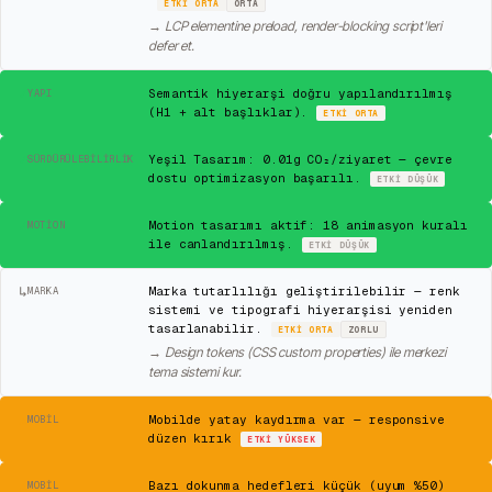
ETKI
ORTA
ORTA
→
LCP elementine preload, render-blocking script'leri
defer et.
✓
Semantik hiyerarşi doğru yapılandırılmış
YAPI
(H1 + alt başlıklar).
ETKI
ORTA
✓
Yeşil Tasarım: 0.01g CO₂/ziyaret — çevre
SÜRDÜRÜLEBILIRLIK
dostu optimizasyon başarılı.
ETKI
DÜŞÜK
✓
Motion tasarımı aktif: 18 animasyon kuralı
MOTION
ile canlandırılmış.
ETKI
DÜŞÜK
↳
Marka tutarlılığı geliştirilebilir — renk
MARKA
sistemi ve tipografi hiyerarşisi yeniden
tasarlanabilir.
ETKI
ORTA
ZORLU
→
Design tokens (CSS custom properties) ile merkezi
tema sistemi kur.
⚠
Mobilde yatay kaydırma var — responsive
MOBIL
düzen kırık
ETKI
YÜKSEK
⚠
Bazı dokunma hedefleri küçük (uyum %50)
MOBIL