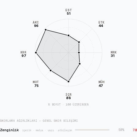
EST
51
AKC
ETK
96
44
KRR
MRK
97
31
MÜH
MOT
75
47
İÇR
86
8 BOYUT · 100 ÜZERİNDEN
SKORLAMA AĞIRLIKLARI — GENEL SKOR BILEŞIMI
Zenginlik
78
50
%
·
içerik · medya · yapı · etkileşim