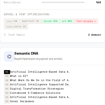
%60
Metin/Görsel
GÖRSEL & FONT OPTİMİZASYONU
Lazy
64
%
WebP/AVIF
9
%
srcset
95
%
w/h
86
%
font-display
✕
async/defer
6
%
2 domain
3. Taraf Domain
Semantic DNA
⌬
Başlık hiyerarşisi ve yapısal sıra analizi.
Artificial Intelligence-Based Data Analysis
H1
What is AI?
H3
What Work Do We Do in the Field of Artificial Intelligence and Data?
H2
Artificial Intelligence Supported Data Analysis
H3
Digital Transformation Strategies
H3
Customized E-Commerce Solutions
H3
Artificial Intelligence-Based Data Analysis
H3
Soner Verimaker
H3