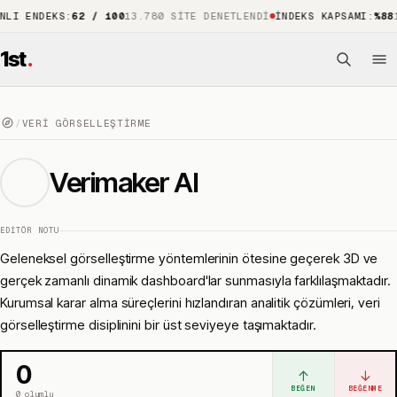
NDEKS
:
62 / 100
13.780 SITE DENETLENDI
İNDEKS KAPSAMI
:
%88
15.741
1st
.
/
VERI GÖRSELLEŞTIRME
Verimaker AI
EDITÖR NOTU
Geleneksel görselleştirme yöntemlerinin ötesine geçerek 3D ve
gerçek zamanlı dinamik dashboard'lar sunmasıyla farklılaşmaktadır.
Kurumsal karar alma süreçlerini hızlandıran analitik çözümleri, veri
görselleştirme disiplinini bir üst seviyeye taşımaktadır.
0
↑
↓
BEĞEN
BEĞENME
0
olumlu