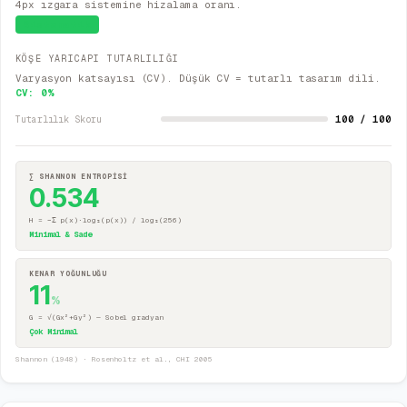
4px ızgara sistemine hizalama oranı.
Sistematik
KÖŞE YARICAPI TUTARLILIĞI
Varyasyon katsayısı (CV). Düşük CV = tutarlı tasarım dili.
CV:
0
%
100 / 100
Tutarlılık Skoru
∑ SHANNON ENTROPİSİ
0.534
H = −Σ p(x)·log₂(p(x)) / log₂(256)
Minimal & Sade
KENAR YOĞUNLUĞU
11
%
G = √(Gx²+Gy²) — Sobel gradyan
Çok Minimal
Shannon (1948) · Rosenholtz et al., CHI 2005