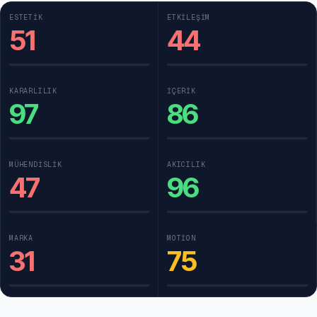
ESTETIK
ETKILEŞIM
51
44
KARARLILIK
İÇERIK
97
86
MÜHENDISLIK
AKICILIK
47
96
MARKA
MOTION
31
75