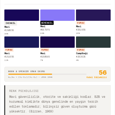
BIRINCIL
VURGU
İKINCIL
Mavi
Mavi
Mavi
#8878F8
#281858
#180858
24
%
16
%
38
%
VURGU
VURGU
VURGU
Mavi
Mavi
Camgöbeği
#181858
#180848
#283838
11
%
7
%
4
%
56
MOON & SPENCER ORAN SKORU
A₁/A₂ = (V₂·C₂)/(V₁·C₁) — JOSA 1944
Kabul Edilebilir
RENK PSİKOLOJİSİ
Mavi güvenilirlik, otorite ve sakinliği kodlar. B2B ve
kurumsal kimlikte dünya genelinde en yaygın tercih
edilen tonlamadır; bilinçsiz güven oluşturma gücü
yüksektir. (Birren, 1969)