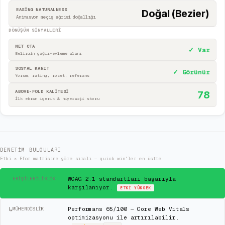
EASING NATURALNESS
Doğal (Bezier)
Animasyon geçiş eğrisi doğallığı
DÖNÜŞÜM SINYALLERI
NET CTA
✓ Var
Belirgin çağrı-eyleme alanı
SOSYAL KANIT
✓ Görünür
Yorum, rating, rozet, referans
ABOVE-FOLD KALİTESİ
78
İlk ekran içerik & hiyerarşi skoru
DENETIM BULGULARI
Etki × Efor matrisine göre sıralı — quick win'ler en üstte
✓
WCAG 2.1 standartları başarıyla
ERIŞILEBILIRLIK
karşılanıyor.
ETKI
YÜKSEK
↳
Performans 65/100 — Core Web Vitals
MÜHENDISLIK
optimizasyonu ile artırılabilir.