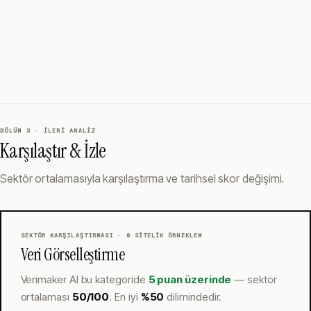
BÖLÜM 3 · İLERI ANALIZ
Karşılaştır & İzle
Sektör ortalamasıyla karşılaştırma ve tarihsel skor değişimi.
SEKTÖR KARŞILAŞTIRMASI ·
8
SITELIK ÖRNEKLEM
Veri Görselleştirme
Verimaker AI
bu kategoride
5 puan üzerinde
— sektör
ortalaması
50
/100
.
En iyi
%
50
dilimindedir.