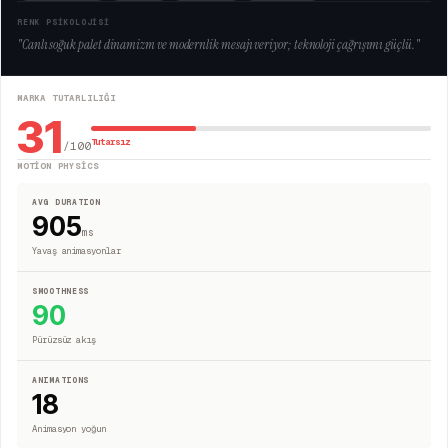
RENK PSİKOLOJİSİ
"
Canlı soğuk palet dinamizm ve modernlik mesajı veriyor; teknoloji çağrışımı güçlü.
"
MARKA TUTARLILIĞI
31
Tutarsız
/100
MOTION PHYSICS
AVG DURATION
905
ms
Yavaş animasyonlar
SMOOTHNESS
90
Pürüzsüz akış
ANIMATIONS
18
Animasyon yoğun