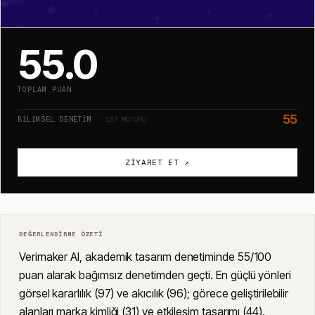
55.0
TOPLAM PUAN
55
BILIMSEL DENETIM
· 1ST MOTORU
ZIYARET ET ↗
DEĞERLENDIRME ÖZETI
Verimaker AI, akademik tasarım denetiminde 55/100
puan alarak bağımsız denetimden geçti. En güçlü yönleri
görsel kararlılık (97) ve akıcılık (96); görece geliştirilebilir
alanları marka kimliği (31) ve etkileşim tasarımı (44).