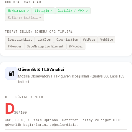
KURUMSAL SAYFALAR
Hakkımızda
✓
İletişim
✓
Gizlilik / KVKK
✓
Kullanım Şartları
—
TESPİT EDİLEN SCHEMA.ORG TİPLERİ
BreadcrumbList
ListItem
Organization
WebPage
WebSite
WPHeader
SiteNavigationElement
WPFooter
Güvenlik & TLS Analizi
🔐
Mozilla Observatory HTTP güvenlik başlıkları · Qualys SSL Labs TLS
kalitesi.
HTTP GÜVENLIK NOTU
D
30
/100
CSP, HSTS, X-Frame-Options, Referrer Policy ve diğer HTTP
güvenlik başlıklarını değerlendirir.