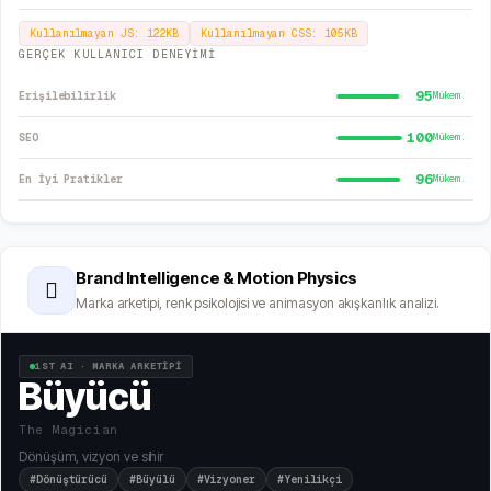
Kullanılmayan JS:
122
KB
Kullanılmayan CSS:
105
KB
GERÇEK KULLANICI DENEYİMİ
95
Erişilebilirlik
Mükem.
100
SEO
Mükem.
96
En İyi Pratikler
Mükem.
Brand Intelligence & Motion Physics
🫆
Marka arketipi, renk psikolojisi ve animasyon akışkanlık analizi.
1ST AI · MARKA ARKETİPİ
Büyücü
The Magician
Dönüşüm, vizyon ve sihir
#Dönüştürücü
#Büyülü
#Vizyoner
#Yenilikçi