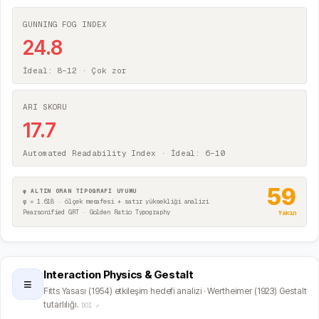
GUNNING FOG INDEX
24.8
İdeal: 8–12 ·
Çok zor
ARI SKORU
17.7
Automated Readability Index · İdeal: 6–10
59
φ ALTIN ORAN TİPOGRAFİ UYUMU
φ = 1.618 · ölçek mesafesi + satır yüksekliği analizi
Pearsonified GRT · Golden Ratio Typography
Yakın
Interaction Physics & Gestalt
≡
Fitts Yasası (1954) etkileşim hedefi analizi · Wertheimer (1923) Gestalt
tutarlılığı.
DOI ↗