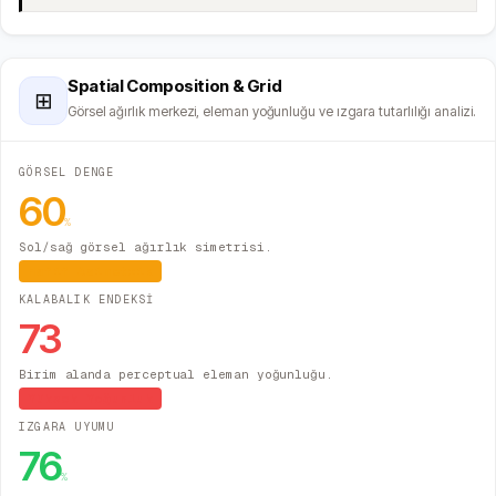
Spatial Composition & Grid
⊞
Görsel ağırlık merkezi, eleman yoğunluğu ve ızgara tutarlılığı analizi.
GÖRSEL DENGE
60
%
Sol/sağ görsel ağırlık simetrisi.
Hafif Asimetrik
KALABALIK ENDEKSİ
73
Birim alanda perceptual eleman yoğunluğu.
Yüksek Yoğunluk
IZGARA UYUMU
76
%