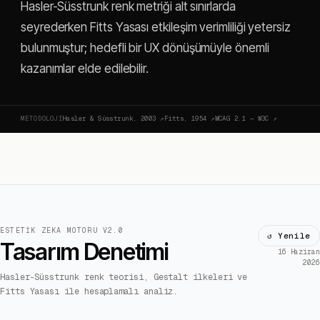
Hasler-Süsstrunk renk metriği alt sınırlarda
seyrederken Fitts Yasası etkileşim verimliliği yetersiz
bulunmuştur; hedefli bir UX dönüşümüyle önemli
kazanımlar elde edilebilir.
METODOLOJI
Hasler & Süsstrunk, 2003
↗
Fitts, 1954
↗
WCAG 2.1 — W3C
↗
ESTETIK ZEKA MOTORU V2.0
↺ Yenile
Tasarım Denetimi
16 Haziran
2026
Hasler-Süsstrunk renk teorisi, Gestalt ilkeleri ve
Fitts Yasası ile hesaplamalı analiz.