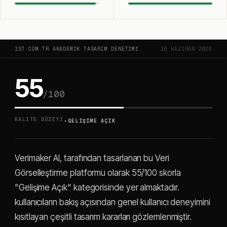
1ST.COM.TR AKADEMIK TASARIM DENETIMI
16 HAZIRAN 2026
55
/100
·
KALITE DÜZEYI
GELIŞIME AÇIK
Verimaker AI, tarafından tasarlanan bu Veri
Görselleştirme platformu olarak 55/100 skorla
"Gelişime Açık" kategorisinde yer almaktadır.
kullanıcıların bakış açısından genel kullanıcı deneyimini
kısıtlayan çeşitli tasarım kararları gözlemlenmiştir.