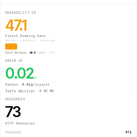
READABILITY IQ
47.1
Flesch Reading Ease
206.835 − 1.015(W/S) − 84.6(Sy/W)
Zor
Sınıf Seviyesi:
20.0
(ideal: 7–8)
GREEN UX
0.02
MB
Karbon:
0.01
g
/ziyaret
Sayfa ağırlığı:
0.02
MB
RESOURCES
73
HTTP Resources
971
Kelimeler