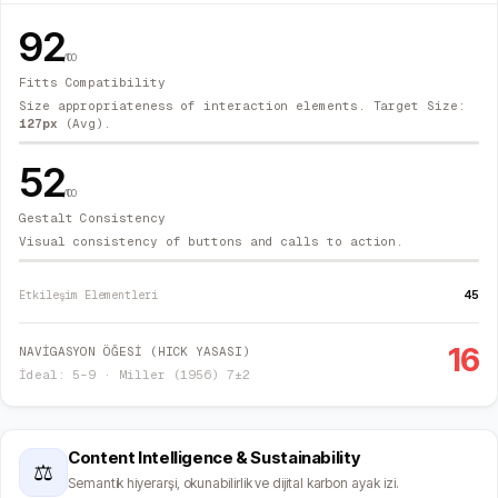
92
/100
Fitts Compatibility
Size appropriateness of interaction elements. Target Size:
127
px
(Avg).
52
/100
Gestalt Consistency
Visual consistency of buttons and calls to action.
45
Etkileşim Elementleri
16
NAVİGASYON ÖĞESİ (HICK YASASI)
İdeal: 5–9 · Miller (1956) 7±2
Content Intelligence & Sustainability
⚖
Semantik hiyerarşi, okunabilirlik ve dijital karbon ayak izi.