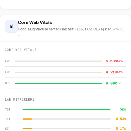
Core Web Vitals
📊
Google Lighthouse sentetik lab testi · LCP, FCP, CLS eşikleri.
WCAG 2.1
↗
CORE WEB VITALS
6.53s
LCP
Kötü
4.21s
FCP
Kötü
0.000
CLS
İyi
LAB METRİKLERİ
5
ms
TBT
6.53
s
TTI
5.17
s
SI