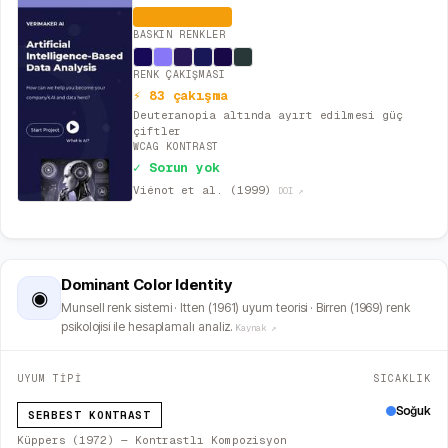
Aşırı Canlı
BASKIN RENKLER
RENK ÇAKIŞMASI
⚡ 83 çakışma
Deuteranopia altında ayırt edilmesi güç
çiftler
WCAG KONTRAST
✓ Sorun yok
Viénot et al. (1999)
DOI ↗
Dominant Color Identity
◉
Munsell renk sistemi · Itten (1961) uyum teorisi · Birren (1969) renk
psikolojisi ile hesaplamalı analiz.
Kaynak ↗
UYUM TİPİ
SICAKLIK
Soğuk
SERBEST KONTRAST
Küppers (1972) — Kontrastlı Kompozisyon