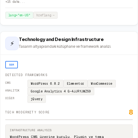
+
15
daha...
lang="
en-US
"
hreflang
—
Technology and Design Infrastructure
⚡
Tasarım altyapısındaki kütüphane ve framework analizi.
SSR
DETECTED FRAMEWORKS
CMS
WordPress
6.8.2
Elementor
WooCommerce
ANALITIK
Google Analytics 4
G-4JJRYJWZ59
DIĞER
jQuery
8
TECH MODERNITY SCORE
INFRASTRUCTURE ANALYSIS
WordPress CMS üzerine kurulu. Plugin ve tema