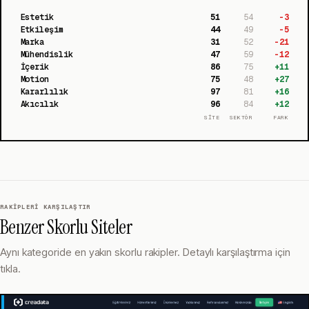
Estetik
51
54
-3
Etkileşim
44
49
-5
Marka
31
52
-21
Mühendislik
47
59
-12
İçerik
86
75
+
11
Motion
75
48
+
27
Kararlılık
97
81
+
16
Akıcılık
96
84
+
12
SİTE
SEKTÖR
FARK
RAKIPLERI KARŞILAŞTIR
Benzer Skorlu Siteler
Aynı kategoride en yakın skorlu rakipler. Detaylı karşılaştırma için
tıkla.