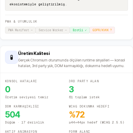
ekosistemiyle geliştirilmiş.
PWA & UYUMLULUK
PWA Manifest
—
Service Worker
—
Brotli
✓
GDPR/KVKK
?
Üretim Kalitesi
🧪
Gerçek Chromium oturumunda ölçülen runtime sinyalleri — konsol
hataları, 3rd party yük, DOM karmaşıklığı, dokunma hedefi uyumu.
KONSOL HATALARI
3RD PARTY ALAN
0
3
Üretim seviyesi temiz
61 toplam istek
DOM KARMAŞIKLIĞI
WCAG DOKUNMA HEDEFİ
504
%
72
Düğüm
· 17 derinlik
≥44×44px hedef (WCAG 2.5.5)
AKTİF ANİMASYON
FORM ALANI