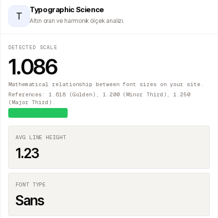
Typographic Science
T
Altın oran ve harmonik ölçek analizi.
DETECTED SCALE
1.086
Mathematical relationship between font sizes on your site.
References: 1.618 (Golden), 1.200 (Minor Third), 1.250
(Major Third).
≈
Major Second
AVG LINE HEIGHT
1.23
FONT TYPE
Sans