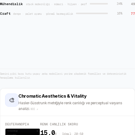
Mühendislik
49
34
%
·
stack modernliği · mimari · hijyen · perf
Craft
77
16
%
·
denge · palet uyumu · görsel karmaşıklık
Gemini gibi kara kutu yapay zeka modelleri yerine akademik formüller ve deterministik
hesaplama kullanılır.
Chromatic Aesthetics & Vitality
🎨
Hasler-Süsstrunk metriğiyle renk canlılığı ve perceptual varyans
analizi.
DOI ↗
DEUTERANOPIA
RENK CANLILIK SKORU
15.0
M · İdeal: 20–50