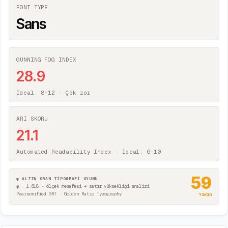
FONT TYPE
Sans
GUNNING FOG INDEX
28.9
İdeal: 8–12 ·
Çok zor
ARI SKORU
21.1
Automated Readability Index · İdeal: 6–10
59
φ ALTIN ORAN TİPOGRAFİ UYUMU
φ = 1.618 · ölçek mesafesi + satır yüksekliği analizi
Pearsonified GRT · Golden Ratio Typography
Yakın