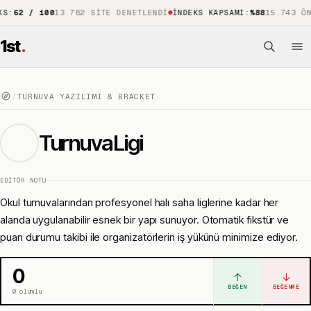
/ 100
13.782 SITE DENETLENDI
İNDEKS KAPSAMI
:
%88
15.743 ÖNE ÇIK
1st
.
/
TURNUVA YAZILIMI & BRACKET
TurnuvaLigi
EDITÖR NOTU
Okul turnuvalarından profesyonel halı saha liglerine kadar her
alanda uygulanabilir esnek bir yapı sunuyor. Otomatik fikstür ve
puan durumu takibi ile organizatörlerin iş yükünü minimize ediyor.
0
↑
↓
BEĞEN
BEĞENME
0
olumlu