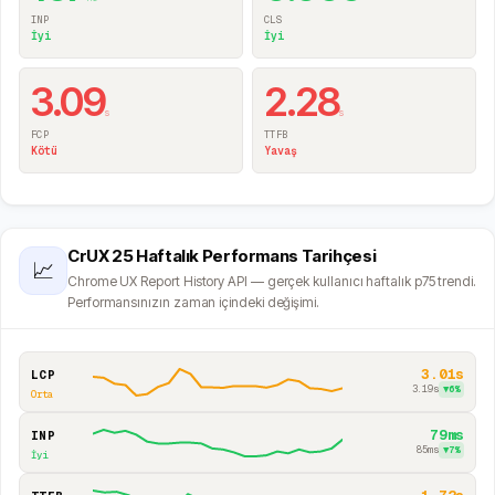
INP
CLS
İyi
İyi
3.09
2.28
s
s
FCP
TTFB
Kötü
Yavaş
CrUX 25 Haftalık Performans Tarihçesi
📈
Chrome UX Report History API — gerçek kullanıcı haftalık p75 trendi.
Performansınızın zaman içindeki değişimi.
3.01s
LCP
3.19s
▼
6
%
Orta
79ms
INP
85ms
▼
7
%
İyi