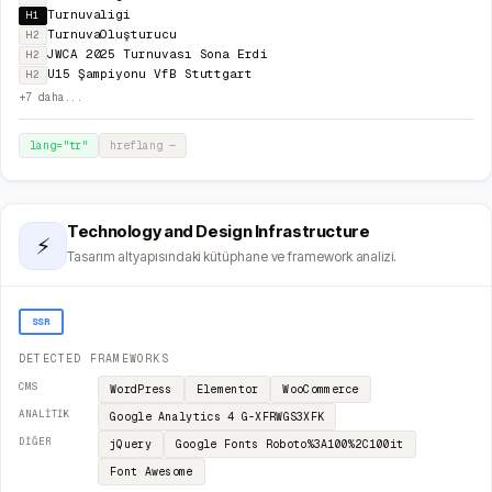
Turnuvaligi
H1
TurnuvaOluşturucu
H2
JWCA 2025 Turnuvası Sona Erdi
H2
U15 Şampiyonu VfB Stuttgart
H2
+
7
daha...
lang="
tr
"
hreflang
—
Technology and Design Infrastructure
⚡
Tasarım altyapısındaki kütüphane ve framework analizi.
SSR
DETECTED FRAMEWORKS
CMS
WordPress
Elementor
WooCommerce
ANALITIK
Google Analytics 4
G-XFRWGS3XFK
DIĞER
jQuery
Google Fonts
Roboto%3A100%2C100it
Font Awesome