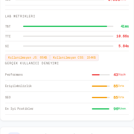
LAB METRİKLERİ
41
ms
TBT
10.66
s
TTI
5.84
s
SI
Kullanılmayan JS:
65
KB
Kullanılmayan CSS:
154
KB
GERÇEK KULLANICI DENEYİMİ
43
Performans
Düşük
85
Erişilebilirlik
Orta
85
SEO
Orta
96
En İyi Pratikler
Mükem.