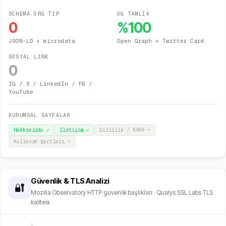
SCHEMA.ORG TİP
OG TAMLIK
0
%
100
JSON-LD + microdata
Open Graph + Twitter Card
SOSYAL LİNK
0
IG / X / LinkedIn / FB /
YouTube
KURUMSAL SAYFALAR
Hakkımızda
✓
İletişim
✓
Gizlilik / KVKK
—
Kullanım Şartları
—
Güvenlik & TLS Analizi
🔐
Mozilla Observatory HTTP güvenlik başlıkları · Qualys SSL Labs TLS
kalitesi.