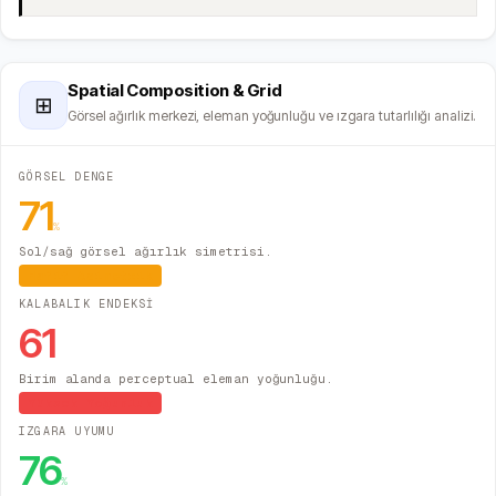
Spatial Composition & Grid
⊞
Görsel ağırlık merkezi, eleman yoğunluğu ve ızgara tutarlılığı analizi.
GÖRSEL DENGE
71
%
Sol/sağ görsel ağırlık simetrisi.
Hafif Asimetrik
KALABALIK ENDEKSİ
61
Birim alanda perceptual eleman yoğunluğu.
Yüksek Yoğunluk
IZGARA UYUMU
76
%