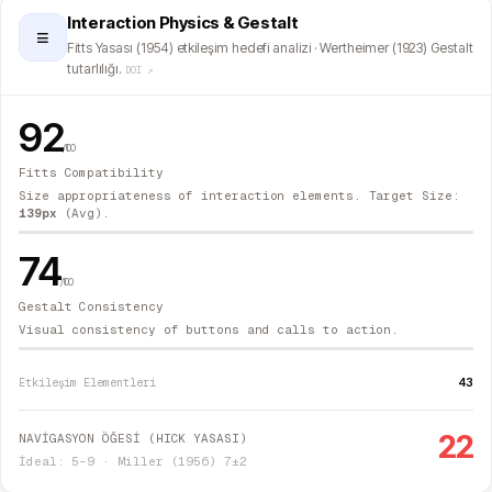
Interaction Physics & Gestalt
≡
Fitts Yasası (1954) etkileşim hedefi analizi · Wertheimer (1923) Gestalt
tutarlılığı.
DOI ↗
92
/100
Fitts Compatibility
Size appropriateness of interaction elements. Target Size:
139
px
(Avg).
74
/100
Gestalt Consistency
Visual consistency of buttons and calls to action.
43
Etkileşim Elementleri
22
NAVİGASYON ÖĞESİ (HICK YASASI)
İdeal: 5–9 · Miller (1956) 7±2