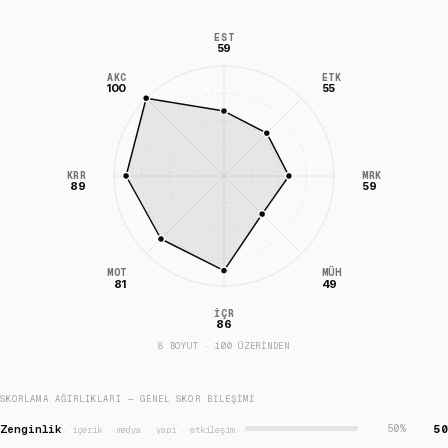
EST
59
AKC
ETK
100
55
KRR
MRK
89
59
MÜH
MOT
81
49
İÇR
86
8 BOYUT · 100 ÜZERİNDEN
SKORLAMA AĞIRLIKLARI — GENEL SKOR BILEŞIMI
Zenginlik
50
50
%
·
içerik · medya · yapı · etkileşim