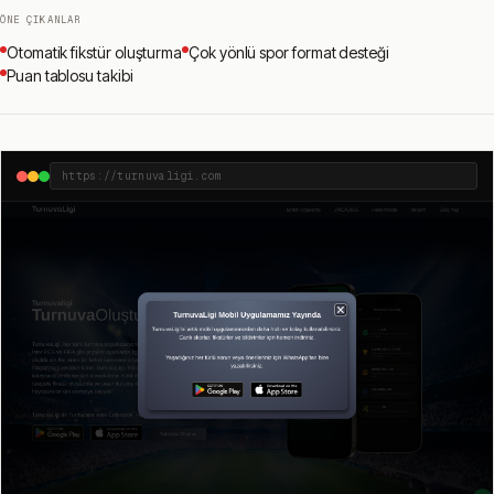
ÖNE ÇIKANLAR
Otomatik fikstür oluşturma
Çok yönlü spor format desteği
Puan tablosu takibi
https://turnuvaligi.com