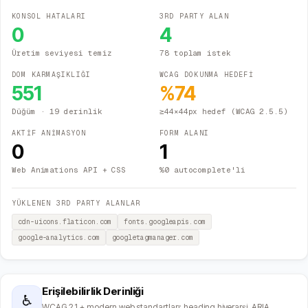
KONSOL HATALARI
3RD PARTY ALAN
0
4
Üretim seviyesi temiz
78 toplam istek
DOM KARMAŞIKLIĞI
WCAG DOKUNMA HEDEFİ
551
%
74
Düğüm
· 19 derinlik
≥44×44px hedef (WCAG 2.5.5)
AKTİF ANİMASYON
FORM ALANI
0
1
Web Animations API + CSS
%0 autocomplete'li
YÜKLENEN 3RD PARTY ALANLAR
cdn-uicons.flaticon.com
fonts.googleapis.com
google-analytics.com
googletagmanager.com
Erişilebilirlik Derinliği
♿
WCAG 2.1 + modern web standartları: heading hiyerarşi, ARIA