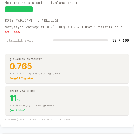
4px ızgara sistemine hizalama oranı.
Sistematik
KÖŞE YARICAPI TUTARLILIĞI
Varyasyon katsayısı (CV). Düşük CV = tutarlı tasarım dili.
CV:
63
%
37 / 100
Tutarlılık Skoru
∑ SHANNON ENTROPİSİ
0.765
H = −Σ p(x)·log₂(p(x)) / log₂(256)
Dengeli Yoğunluk
KENAR YOĞUNLUĞU
11
%
G = √(Gx²+Gy²) — Sobel gradyan
Çok Minimal
Shannon (1948) · Rosenholtz et al., CHI 2005