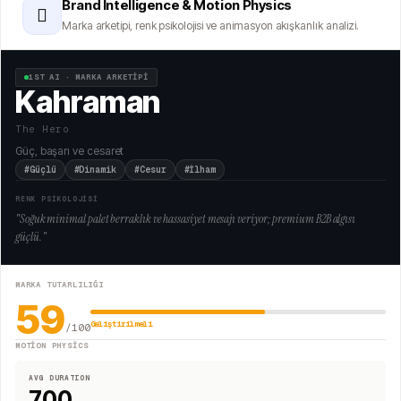
Brand Intelligence & Motion Physics
🫆
Marka arketipi, renk psikolojisi ve animasyon akışkanlık analizi.
1ST AI · MARKA ARKETİPİ
Kahraman
The Hero
Güç, başarı ve cesaret
#Güçlü
#Dinamik
#Cesur
#İlham
RENK PSİKOLOJİSİ
"
Soğuk minimal palet berraklık ve hassasiyet mesajı veriyor; premium B2B algısı
güçlü.
"
MARKA TUTARLILIĞI
59
Geliştirilmeli
/100
MOTION PHYSICS
AVG DURATION
700