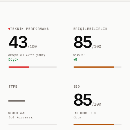
TEKNIK PERFORMANS
ERIŞILEBILIRLIK
43
85
/100
/100
GERÇEK KULLANICI (CRUX)
WCAG 2.1
Düşük
+
5
TTFB
SEO
—
85
/100
SUNUCU YANIT
LIGHTHOUSE SEO
Bot koruması
Orta