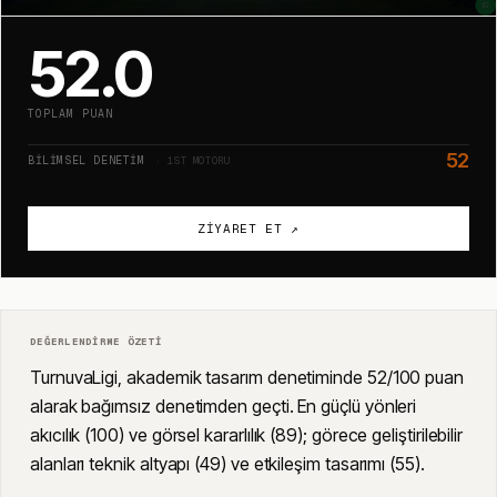
52.0
TOPLAM PUAN
52
BILIMSEL DENETIM
· 1ST MOTORU
ZIYARET ET ↗
DEĞERLENDIRME ÖZETI
TurnuvaLigi, akademik tasarım denetiminde 52/100 puan
alarak bağımsız denetimden geçti. En güçlü yönleri
akıcılık (100) ve görsel kararlılık (89); görece geliştirilebilir
alanları teknik altyapı (49) ve etkileşim tasarımı (55).