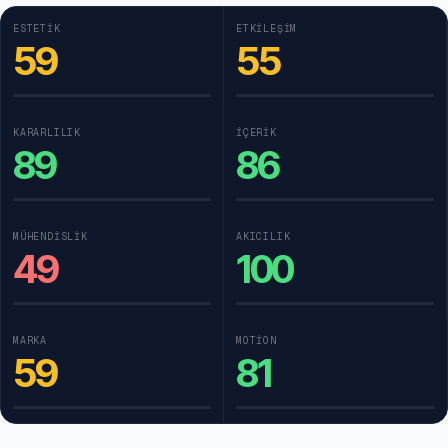
ESTETIK
ETKILEŞIM
59
55
KARARLILIK
İÇERIK
89
86
MÜHENDISLIK
AKICILIK
49
100
MARKA
MOTION
59
81