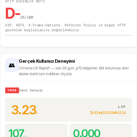
HTTP GÜVENLIK NOTU
D-
25
/100
CSP, HSTS, X-Frame-Options, Referrer Policy ve diğer HTTP
güvenlik başlıklarını değerlendirir.
Gerçek Kullanıcı Deneyimi
👥
Chrome UX Report — son 28 gün, p75 değerleri. Bot koruması olan
siteler dahil tüm trafikten ölçülür.
YAVAŞ
Genel Deneyim
3.23
LCP
s
İyileştirilebilir
107
0.000
ms