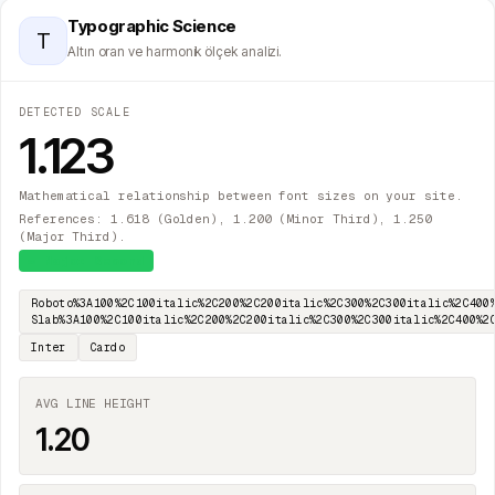
Typographic Science
T
Altın oran ve harmonik ölçek analizi.
DETECTED SCALE
1.123
Mathematical relationship between font sizes on your site.
References: 1.618 (Golden), 1.200 (Minor Third), 1.250
(Major Third).
≈
Major Second
Roboto%3A100%2C100italic%2C200%2C200italic%2C300%2C300italic%2C400
Slab%3A100%2C100italic%2C200%2C200italic%2C300%2C300italic%2C400%2
Inter
Cardo
AVG LINE HEIGHT
1.20