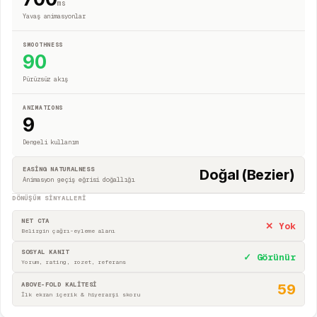
ms
Yavaş animasyonlar
SMOOTHNESS
90
Pürüzsüz akış
ANIMATIONS
9
Dengeli kullanım
EASING NATURALNESS
Doğal (Bezier)
Animasyon geçiş eğrisi doğallığı
DÖNÜŞÜM SINYALLERI
NET CTA
✕ Yok
Belirgin çağrı-eyleme alanı
SOSYAL KANIT
✓ Görünür
Yorum, rating, rozet, referans
ABOVE-FOLD KALİTESİ
59
İlk ekran içerik & hiyerarşi skoru