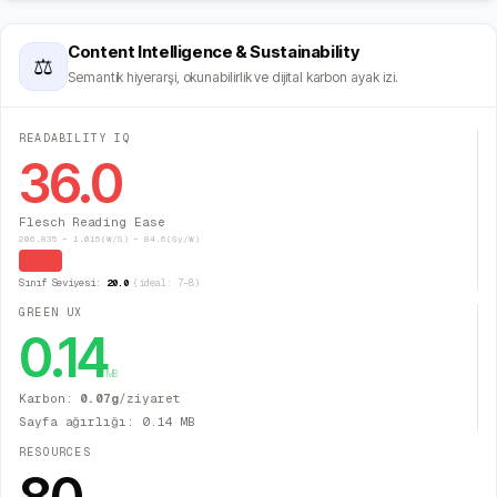
Content Intelligence & Sustainability
⚖
Semantik hiyerarşi, okunabilirlik ve dijital karbon ayak izi.
READABILITY IQ
36.0
Flesch Reading Ease
206.835 − 1.015(W/S) − 84.6(Sy/W)
Zor
Sınıf Seviyesi:
20.0
(ideal: 7–8)
GREEN UX
0.14
MB
Karbon:
0.07
g
/ziyaret
Sayfa ağırlığı:
0.14
MB
RESOURCES