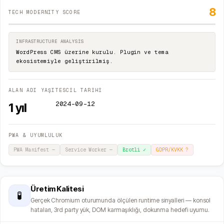
8
TECH MODERNITY SCORE
INFRASTRUCTURE ANALYSIS
WordPress CMS üzerine kurulu. Plugin ve tema
ekosistemiyle geliştirilmiş.
ALAN ADI YAŞI
TESCİL TARİHİ
2024-09-12
1
yıl
PWA & UYUMLULUK
PWA Manifest
—
Service Worker
—
Brotli
✓
GDPR/KVKK
?
Üretim Kalitesi
🧪
Gerçek Chromium oturumunda ölçülen runtime sinyalleri — konsol
hataları, 3rd party yük, DOM karmaşıklığı, dokunma hedefi uyumu.