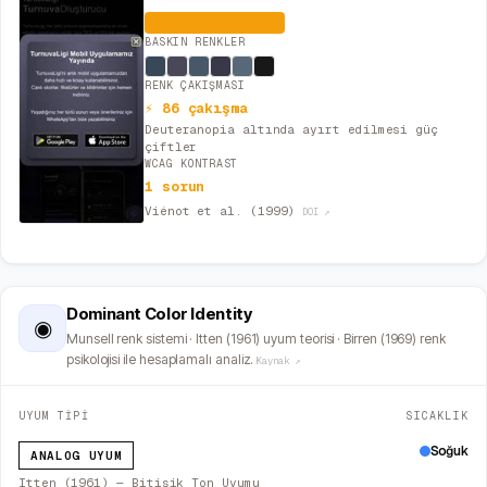
Dengeli (İdeal)
BASKIN RENKLER
RENK ÇAKIŞMASI
⚡ 86 çakışma
Deuteranopia altında ayırt edilmesi güç
çiftler
WCAG KONTRAST
1 sorun
Viénot et al. (1999)
DOI ↗
Dominant Color Identity
◉
Munsell renk sistemi · Itten (1961) uyum teorisi · Birren (1969) renk
psikolojisi ile hesaplamalı analiz.
Kaynak ↗
UYUM TİPİ
SICAKLIK
Soğuk
ANALOG UYUM
Itten (1961) — Bitişik Ton Uyumu