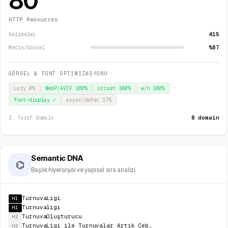
80
HTTP Resources
415
Kelimeler
%87
Metin/Görsel
GÖRSEL & FONT OPTİMİZASYONU
Lazy
0
%
WebP/AVIF
100
%
srcset
100
%
w/h
100
%
font-display
✓
async/defer
37
%
8 domain
3. Taraf Domain
Semantic DNA
⌬
Başlık hiyerarşisi ve yapısal sıra analizi.
TurnuvaLigi
H1
Turnuvaligi
H1
TurnuvaOluşturucu
H2
TurnuvaLigi ile Turnuvalar Artık Cebinizde. Hemen İndirin.
H2