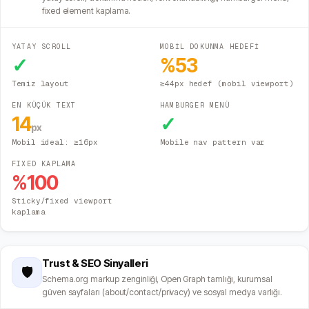
fixed element kaplama.
YATAY SCROLL
MOBİL DOKUNMA HEDEFİ
✓
%
53
Temiz layout
≥44px hedef (mobil viewport)
EN KÜÇÜK TEXT
HAMBURGER MENÜ
14
✓
px
Mobil ideal: ≥16px
Mobile nav pattern var
FIXED KAPLAMA
%
100
Sticky/fixed viewport
kaplama
Trust & SEO Sinyalleri
🛡️
Schema.org markup zenginliği, Open Graph tamlığı, kurumsal
güven sayfaları (about/contact/privacy) ve sosyal medya varlığı.