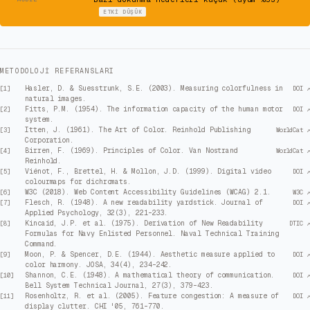
ETKI
DÜŞÜK
METODOLOJI REFERANSLARI
Hasler, D. & Suesstrunk, S.E. (2003). Measuring colorfulness in
[
1
]
DOI ↗
natural images.
Fitts, P.M. (1954). The information capacity of the human motor
[
2
]
DOI ↗
system.
Itten, J. (1961). The Art of Color. Reinhold Publishing
[
3
]
WorldCat ↗
Corporation.
Birren, F. (1969). Principles of Color. Van Nostrand
[
4
]
WorldCat ↗
Reinhold.
Viénot, F., Brettel, H. & Mollon, J.D. (1999). Digital video
[
5
]
DOI ↗
colourmaps for dichromats.
W3C (2018). Web Content Accessibility Guidelines (WCAG) 2.1.
[
6
]
W3C ↗
Flesch, R. (1948). A new readability yardstick. Journal of
[
7
]
DOI ↗
Applied Psychology, 32(3), 221–233.
Kincaid, J.P. et al. (1975). Derivation of New Readability
[
8
]
DTIC ↗
Formulas for Navy Enlisted Personnel. Naval Technical Training
Command.
Moon, P. & Spencer, D.E. (1944). Aesthetic measure applied to
[
9
]
DOI ↗
color harmony. JOSA, 34(4), 234–242.
Shannon, C.E. (1948). A mathematical theory of communication.
[
10
]
DOI ↗
Bell System Technical Journal, 27(3), 379–423.
Rosenholtz, R. et al. (2005). Feature congestion: A measure of
[
11
]
DOI ↗
display clutter. CHI '05, 761–770.