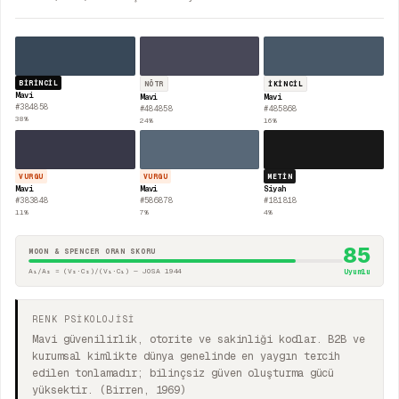
BIRINCIL
NÖTR
İKINCIL
Mavi
Mavi
Mavi
#384858
#484858
#485868
38
%
24
%
16
%
VURGU
VURGU
METIN
Mavi
Mavi
Siyah
#383848
#586878
#181818
11
%
7
%
4
%
85
MOON & SPENCER ORAN SKORU
A₁/A₂ = (V₂·C₂)/(V₁·C₁) — JOSA 1944
Uyumlu
RENK PSİKOLOJİSİ
Mavi güvenilirlik, otorite ve sakinliği kodlar. B2B ve
kurumsal kimlikte dünya genelinde en yaygın tercih
edilen tonlamadır; bilinçsiz güven oluşturma gücü
yüksektir. (Birren, 1969)