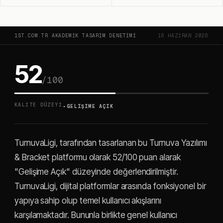
1ST.COM.TR AKADEMIK TASARIM DENETIMI
16 HAZIRAN 2026
52
/100
·
KALITE DÜZEYI
GELIŞIME AÇIK
TurnuvaLigi, tarafından tasarlanan bu Turnuva Yazılımı
& Bracket platformu olarak 52/100 puan alarak
"Gelişime Açık" düzeyinde değerlendirilmiştir.
TurnuvaLigi, dijital platformlar arasında fonksiyonel bir
yapıya sahip olup temel kullanıcı akışlarını
karşılamaktadır. Bununla birlikte genel kullanıcı