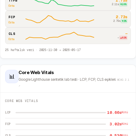
1.72s
TTFB
2.11s
▼
18
%
Orta
2.73s
FCP
2.79s
▼
2
%
Orta
—
CLS
—
▲
62
%
Orta
25
haftalık veri ·
2025-11-30
→
2026-05-17
Core Web Vitals
📊
Google Lighthouse sentetik lab testi · LCP, FCP, CLS eşikleri.
WCAG 2.1
↗
CORE WEB VITALS
10.66s
LCP
Kötü
3.02s
FCP
Kötü
0.536
CLS
Kötü