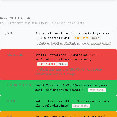
DENETIM BULGULARI
Etki × Efor matrisine göre sıralı — quick win'ler en üstte
↳
3 adet H1 tespit edildi — sayfa başına tek
YAPI
H1 SEO standardıdır.
ETKI
ORTA
KOLAY
→
Diğer H1'leri H2'ye dönüştür, semantik hiyerarşiyi düzelt.
✕
Kritik Performans: Lighthouse 43/100 —
MÜHENDISLIK
acil teknik iyileştirme gerekiyor.
ETKI
YÜKSEK
ZORLU
→
Görsel optimizasyonu (WebP/AVIF), kod bölme,
kullanılmayan JS/CSS temizliği.
✓
Yeşil Tasarım: 0.07g CO₂/ziyaret — çevre
SÜRDÜRÜLEBILIRLIK
dostu optimizasyon başarılı.
ETKI
DÜŞÜK
✓
Motion tasarımı aktif: 9 animasyon kuralı
MOTION
ile canlandırılmış.
ETKI
DÜŞÜK
⚠
Bazı dokunma hedefleri küçük (uyum %53)
MOBIL