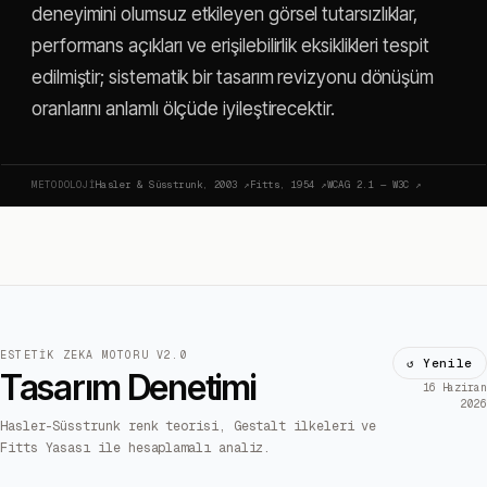
deneyimini olumsuz etkileyen görsel tutarsızlıklar,
performans açıkları ve erişilebilirlik eksiklikleri tespit
edilmiştir; sistematik bir tasarım revizyonu dönüşüm
oranlarını anlamlı ölçüde iyileştirecektir.
METODOLOJI
Hasler & Süsstrunk, 2003
↗
Fitts, 1954
↗
WCAG 2.1 — W3C
↗
ESTETIK ZEKA MOTORU V2.0
↺ Yenile
Tasarım Denetimi
16 Haziran
2026
Hasler-Süsstrunk renk teorisi, Gestalt ilkeleri ve
Fitts Yasası ile hesaplamalı analiz.