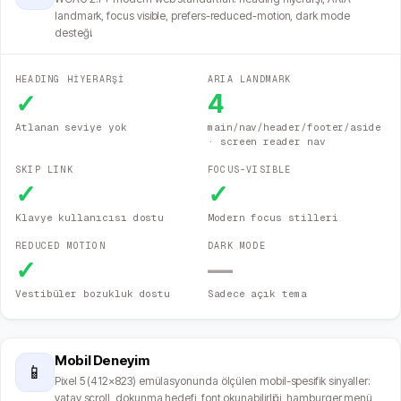
landmark, focus visible, prefers-reduced-motion, dark mode
desteği.
HEADING HİYERARŞİ
ARIA LANDMARK
✓
4
Atlanan seviye yok
main/nav/header/footer/aside
· screen reader nav
SKIP LINK
FOCUS-VISIBLE
✓
✓
Klavye kullanıcısı dostu
Modern focus stilleri
REDUCED MOTION
DARK MODE
✓
—
Vestibüler bozukluk dostu
Sadece açık tema
Mobil Deneyim
📱
Pixel 5 (412×823) emülasyonunda ölçülen mobil-spesifik sinyaller:
yatay scroll, dokunma hedefi, font okunabilirliği, hamburger menü,