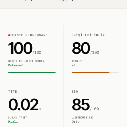
TEKNIK PERFORMANS
ERIŞILEBILIRLIK
100
80
/100
/100
GERÇEK KULLANICI (CRUX)
WCAG 2.1
Mükemmel
+
0
TTFB
SEO
0.02
85
s
/100
SUNUCU YANIT
LIGHTHOUSE SEO
Hızlı
Orta