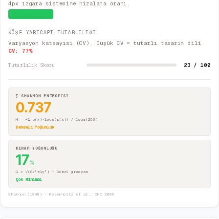
4px ızgara sistemine hizalama oranı.
Sistematik
KÖŞE YARICAPI TUTARLILIĞI
Varyasyon katsayısı (CV). Düşük CV = tutarlı tasarım dili.
CV:
77
%
23 / 100
Tutarlılık Skoru
∑ SHANNON ENTROPİSİ
0.737
H = −Σ p(x)·log₂(p(x)) / log₂(256)
Dengeli Yoğunluk
KENAR YOĞUNLUĞU
17
%
G = √(Gx²+Gy²) — Sobel gradyan
Çok Minimal
Shannon (1948) · Rosenholtz et al., CHI 2005