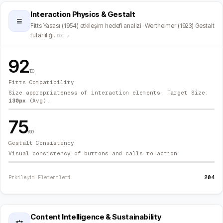
Interaction Physics & Gestalt
≡
Fitts Yasası (1954) etkileşim hedefi analizi · Wertheimer (1923) Gestalt
tutarlılığı.
DOI ↗
92
/100
Fitts Compatibility
Size appropriateness of interaction elements. Target Size:
130
px
(Avg).
75
/100
Gestalt Consistency
Visual consistency of buttons and calls to action.
204
Etkileşim Elementleri
Content Intelligence & Sustainability