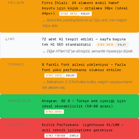
⚠
Fitts İhlali: 24 element mobil hedef
ETKILEŞIM
boyutu için küçük — ortalama 30px (ideal:
44px+).
ETKI
ORTA
KOLAY
→
Buton/link padding'lerini en az 12px artır, min-height:
44px ekle.
↳
72 adet H1 tespit edildi — sayfa başına
YAPI
tek H1 SEO standardıdır.
ETKI
ORTA
KOLAY
→
Diğer H1'leri H2'ye dönüştür, semantik hiyerarşiyi düzelt.
⚠
8 farklı font ailesi yükleniyor — fazla
TIPOGRAFI
font yükü performansı olumsuz etkiler.
ETKI
ORTA
KOLAY
→
Maksimum 2-3 font ailesi kullan, weight varyasyonlarını
tek aileden seç.
✓
Ateşman: 62.8 — Türkçe web içeriği için
OKUNABILIRLIK
ideal okunabilirlik (50-80 arası).
ETKI
ORTA
✕
Kritik Performans: Lighthouse 41/100 —
MÜHENDISLIK
acil teknik iyileştirme gerekiyor.
ETKI
YÜKSEK
ZORLU