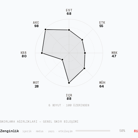
EST
68
AKC
ETK
98
55
KRR
MRK
80
47
MÜH
MOT
28
64
İÇR
88
8 BOYUT · 100 ÜZERİNDEN
SKORLAMA AĞIRLIKLARI — GENEL SKOR BILEŞIMI
Zenginlik
81
50
%
·
içerik · medya · yapı · etkileşim