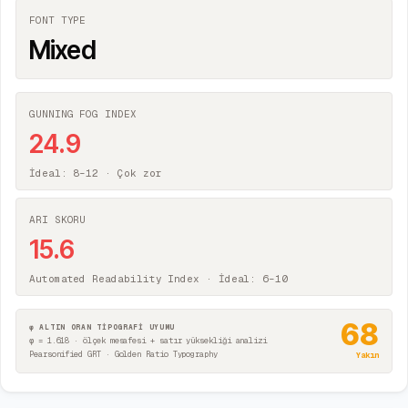
FONT TYPE
Mixed
GUNNING FOG INDEX
24.9
İdeal: 8–12 ·
Çok zor
ARI SKORU
15.6
Automated Readability Index · İdeal: 6–10
68
φ ALTIN ORAN TİPOGRAFİ UYUMU
φ = 1.618 · ölçek mesafesi + satır yüksekliği analizi
Pearsonified GRT · Golden Ratio Typography
Yakın