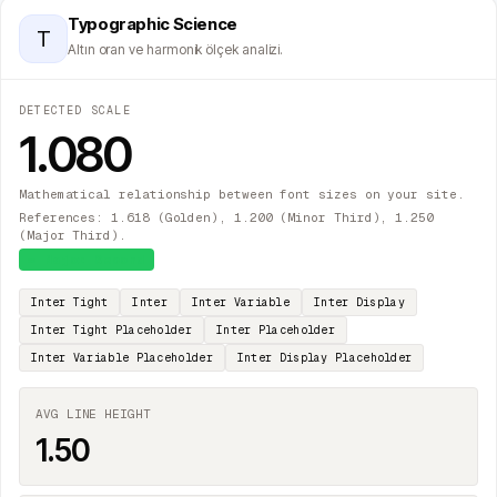
Typographic Science
T
Altın oran ve harmonik ölçek analizi.
DETECTED SCALE
1.080
Mathematical relationship between font sizes on your site.
References: 1.618 (Golden), 1.200 (Minor Third), 1.250
(Major Third).
≈
Major Second
Inter Tight
Inter
Inter Variable
Inter Display
Inter Tight Placeholder
Inter Placeholder
Inter Variable Placeholder
Inter Display Placeholder
AVG LINE HEIGHT
1.50