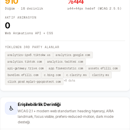
910
%
44
Düğüm
· 18 derinlik
≥44×44px hedef (WCAG 2.5.5)
AKTİF ANİMASYON
0
Web Animations API + CSS
YÜKLENEN 3RD PARTY ALANLAR
analytics-ipv6.tiktokw.us
analytics.google.com
analytics.tiktok.com
analytics.twitter.com
api-gateway.trive.com
app.framerstatic.com
assets.efilli.com
bundles.efilli.com
c.bing.com
c.clarity.ms
clarity.ms
+
8
daha
click.prod.mplat-ppcprotect.com
Erişilebilirlik Derinliği
♿
WCAG 2.1 + modern web standartları: heading hiyerarşi, ARIA
landmark, focus visible, prefers-reduced-motion, dark mode
desteği.