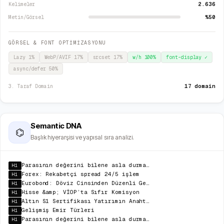
2.636
Kelimeler
%50
Metin/Görsel
GÖRSEL & FONT OPTİMİZASYONU
Lazy
1
%
WebP/AVIF
17
%
srcset
17
%
w/h
100
%
font-display
✓
async/defer
50
%
17 domain
3. Taraf Domain
Semantic DNA
⌬
Başlık hiyerarşisi ve yapısal sıra analizi.
Parasının değerini bilene asla durmak yok
H1
Forex: Rekabetçi spread 24/5 işlem
H1
Eurobond: Döviz Cinsinden Düzenli Gelir
H1
Hisse &amp; VİOP’ta Sıfır Komisyon
H1
Altın S1 Sertifikası Yatırımın Anahtarı!
H1
Gelişmiş Emir Türleri
H1
Parasının değerini bilene asla durmak yok
H1