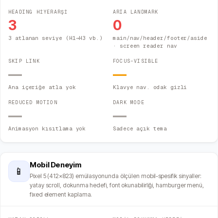
HEADING HİYERARŞİ
ARIA LANDMARK
3
0
3 atlanan seviye (H1→H3 vb.)
main/nav/header/footer/aside
· screen reader nav
SKIP LINK
FOCUS-VISIBLE
—
—
Ana içeriğe atla yok
Klavye nav. odak gizli
REDUCED MOTION
DARK MODE
—
—
Animasyon kısıtlama yok
Sadece açık tema
Mobil Deneyim
📱
Pixel 5 (412×823) emülasyonunda ölçülen mobil-spesifik sinyaller:
yatay scroll, dokunma hedefi, font okunabilirliği, hamburger menü,
fixed element kaplama.