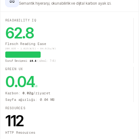
⚖
Semantik hiyerarşi, okunabilirlik ve dijital karbon ayak izi.
READABILITY IQ
62.8
Flesch Reading Ease
206.835 − 1.015(W/S) − 84.6(Sy/W)
Kolay (İdeal)
Sınıf Seviyesi:
19.4
(ideal: 7–8)
GREEN UX
0.04
MB
Karbon:
0.02
g
/ziyaret
Sayfa ağırlığı:
0.04
MB
RESOURCES
112
HTTP Resources