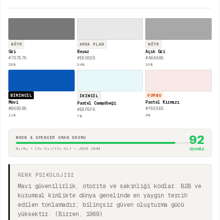
NÖTR
ARKA PLAN
NÖTR
Gri
Beyaz
Açık Gri
#787878
#E8E8E8
#A8A8A8
38
%
24
%
16
%
BIRINCIL
VURGU
İKINCIL
Mavi
Pastel Kırmızı
Pastel Camgöbeği
#0858B8
#F8E8E8
#E8F8F8
11
%
4
%
7
%
92
MOON & SPENCER ORAN SKORU
A₁/A₂ = (V₂·C₂)/(V₁·C₁) — JOSA 1944
Uyumlu
RENK PSİKOLOJİSİ
Mavi güvenilirlik, otorite ve sakinliği kodlar. B2B ve
kurumsal kimlikte dünya genelinde en yaygın tercih
edilen tonlamadır; bilinçsiz güven oluşturma gücü
yüksektir. (Birren, 1969)