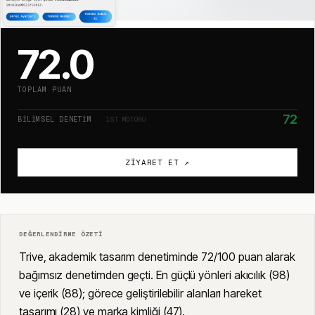
72.0
TOPLAM PUAN
72
BILIMSEL DENETIM
· 1ST MOTORU
ZIYARET ET ↗
DEĞERLENDIRME ÖZETI
Trive, akademik tasarım denetiminde 72/100 puan alarak
bağımsız denetimden geçti. En güçlü yönleri akıcılık (98)
ve içerik (88); görece geliştirilebilir alanları hareket
tasarımı (28) ve marka kimliği (47).