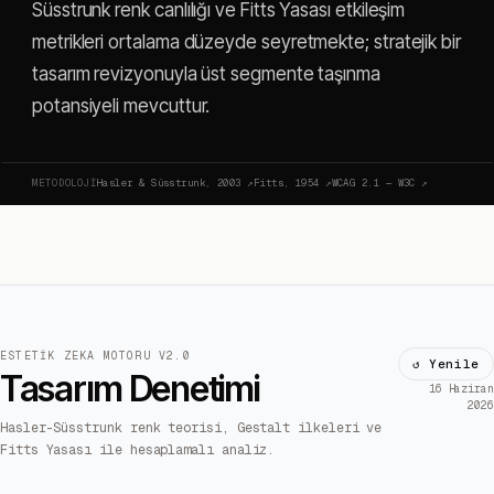
Süsstrunk renk canlılığı ve Fitts Yasası etkileşim
metrikleri ortalama düzeyde seyretmekte; stratejik bir
tasarım revizyonuyla üst segmente taşınma
potansiyeli mevcuttur.
METODOLOJI
Hasler & Süsstrunk, 2003
↗
Fitts, 1954
↗
WCAG 2.1 — W3C
↗
ESTETIK ZEKA MOTORU V2.0
↺ Yenile
Tasarım Denetimi
16 Haziran
2026
Hasler-Süsstrunk renk teorisi, Gestalt ilkeleri ve
Fitts Yasası ile hesaplamalı analiz.