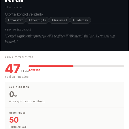
The Ruler
Otorite, kontrol ve liderlik
#Otoriter
#Prestijli
#Kurumsal
#Liderlik
RENK PSİKOLOJİSİ
"
Dengeli soğuk tonlar profesyonellik ve güvenilirlik mesajı iletiyor; kurumsal algı
başarılı.
"
MARKA TUTARLILIĞI
47
Tutarsız
/100
MOTION PHYSICS
AVG DURATION
0
ms
Animasyon tespit edilmedi
SMOOTHNESS
50
Takıklık var