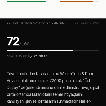
1ST.COM.TR AKADEMIK TASARIM DENETIMI
16 HAZIRAN 2026
72
/100
○
KALITE DÜZEYI
ÜST DÜZEY
Trive, tarafından tasarlanan bu WealthTech & Robo-
Advisor platformu olarak 72/100 puan alarak "Üst
Düzey" değerlendirmesine dahil edilmiştir. Trive, dijital
dijital ortamda kullanıcıların temel ihtiyaçlarını
karşılayan işlevsel bir tasarım sunmaktadır. Hasler-