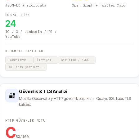
JSON-LD + microdata
Open Graph + Twitter Card
SOSYAL LİNK
24
IG / X / LinkedIn / FB /
YouTube
KURUMSAL SAYFALAR
Hakkımızda
—
İletişim
—
Gizlilik / KVKK
—
Kullanım Şartları
—
Güvenlik & TLS Analizi
🔐
Mozilla Observatory HTTP güvenlik başlıkları · Qualys SSL Labs TLS
kalitesi.
HTTP GÜVENLIK NOTU
C
50
/100