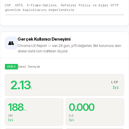
CSP, HSTS, X-Frame-Options, Referrer Policy ve diğer HTTP
güvenlik başlıklarını değerlendirir.
Gerçek Kullanıcı Deneyimi
👥
Chrome UX Report — son 28 gün, p75 değerleri. Bot koruması olan
siteler dahil tüm trafikten ölçülür.
HIZLI
Genel Deneyim
2.13
LCP
s
İyi
188
0.000
ms
INP
CLS
İyi
İyi