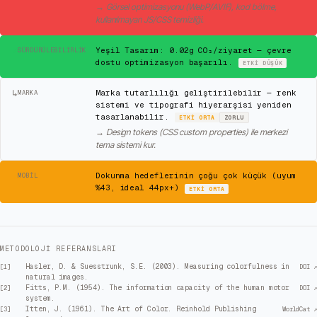
→
Görsel optimizasyonu (WebP/AVIF), kod bölme,
kullanılmayan JS/CSS temizliği.
✓
Yeşil Tasarım: 0.02g CO₂/ziyaret — çevre
SÜRDÜRÜLEBILIRLIK
dostu optimizasyon başarılı.
ETKI
DÜŞÜK
↳
Marka tutarlılığı geliştirilebilir — renk
MARKA
sistemi ve tipografi hiyerarşisi yeniden
tasarlanabilir.
ETKI
ORTA
ZORLU
→
Design tokens (CSS custom properties) ile merkezi
tema sistemi kur.
⚠
Dokunma hedeflerinin çoğu çok küçük (uyum
MOBIL
%43, ideal 44px+)
ETKI
ORTA
METODOLOJI REFERANSLARI
Hasler, D. & Suesstrunk, S.E. (2003). Measuring colorfulness in
[
1
]
DOI ↗
natural images.
Fitts, P.M. (1954). The information capacity of the human motor
[
2
]
DOI ↗
system.
Itten, J. (1961). The Art of Color. Reinhold Publishing
[
3
]
WorldCat ↗