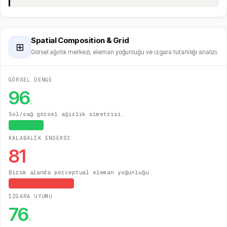
Spatial Composition & Grid
⊞
Görsel ağırlık merkezi, eleman yoğunluğu ve ızgara tutarlılığı analizi.
GÖRSEL DENGE
96
%
Sol/sağ görsel ağırlık simetrisi.
Dengeli
KALABALIK ENDEKSİ
81
Birim alanda perceptual eleman yoğunluğu.
Yüksek Yoğunluk
IZGARA UYUMU
76
%