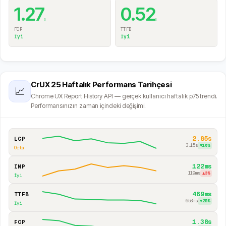
1.27
0.52
s
s
FCP
TTFB
İyi
İyi
CrUX 25 Haftalık Performans Tarihçesi
📈
Chrome UX Report History API — gerçek kullanıcı haftalık p75 trendi.
Performansınızın zaman içindeki değişimi.
2.85s
LCP
3.15s
▼
10
%
Orta
122ms
INP
119ms
▲
3
%
İyi
489ms
TTFB
653ms
▼
25
%
İyi
1.38s
FCP