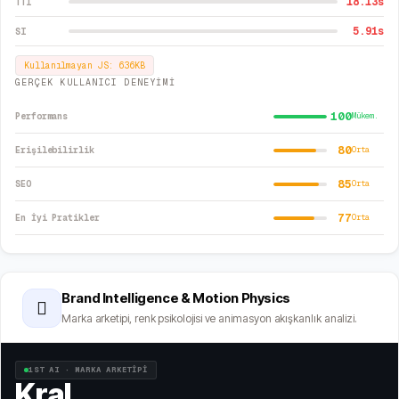
18.13
s
TTI
5.91
s
SI
Kullanılmayan JS:
636
KB
GERÇEK KULLANICI DENEYİMİ
100
Performans
Mükem.
80
Erişilebilirlik
Orta
85
SEO
Orta
77
En İyi Pratikler
Orta
Brand Intelligence & Motion Physics
🫆
Marka arketipi, renk psikolojisi ve animasyon akışkanlık analizi.
1ST AI · MARKA ARKETİPİ
Kral