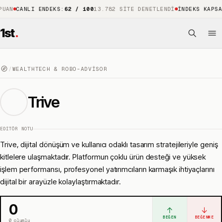
ANLI ENDEKS
:
62 / 100
13.782 SITE DENETLENDI
İNDEKS KAPSAMI
:
%8
1st
.
/
WEALTHTECH & ROBO-ADVISOR
Trive
EDITÖR NOTU
Trive, dijital dönüşüm ve kullanıcı odaklı tasarım stratejileriyle geniş
kitlelere ulaşmaktadır. Platformun çoklu ürün desteği ve yüksek
işlem performansı, profesyonel yatırımcıların karmaşık ihtiyaçlarını
dijital bir arayüzle kolaylaştırmaktadır.
0
↑
↓
BEĞEN
BEĞENME
0
olumlu