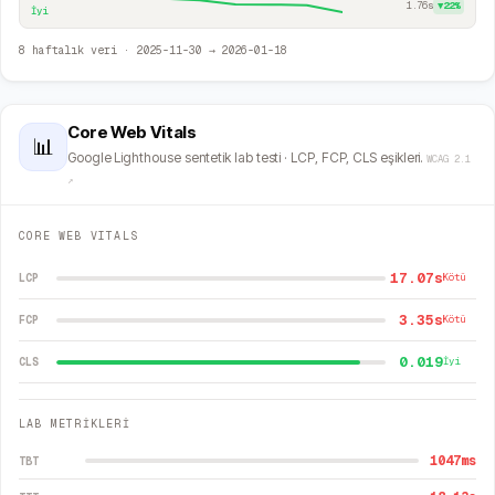
1.76s
▼
22
%
İyi
8
haftalık veri ·
2025-11-30
→
2026-01-18
Core Web Vitals
📊
Google Lighthouse sentetik lab testi · LCP, FCP, CLS eşikleri.
WCAG 2.1
↗
CORE WEB VITALS
17.07s
LCP
Kötü
3.35s
FCP
Kötü
0.019
CLS
İyi
LAB METRİKLERİ
1047
ms
TBT