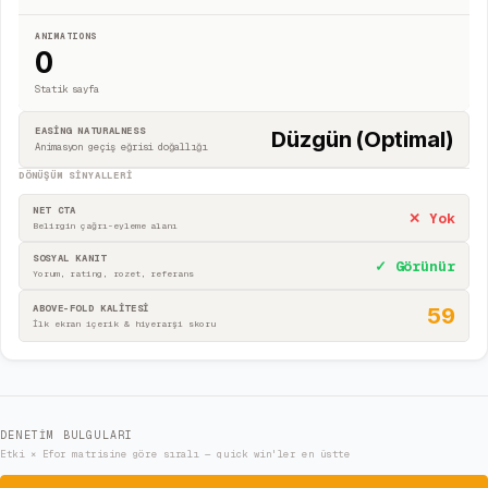
ANIMATIONS
0
Statik sayfa
EASING NATURALNESS
Düzgün (Optimal)
Animasyon geçiş eğrisi doğallığı
DÖNÜŞÜM SINYALLERI
NET CTA
✕ Yok
Belirgin çağrı-eyleme alanı
SOSYAL KANIT
✓ Görünür
Yorum, rating, rozet, referans
ABOVE-FOLD KALİTESİ
59
İlk ekran içerik & hiyerarşi skoru
DENETIM BULGULARI
Etki × Efor matrisine göre sıralı — quick win'ler en üstte