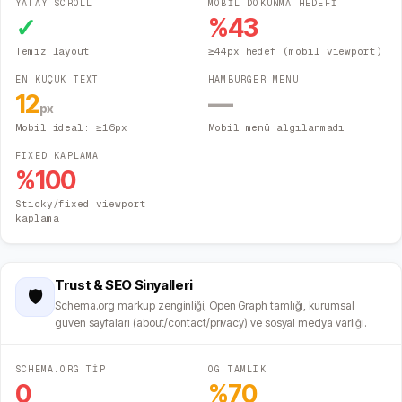
YATAY SCROLL
MOBİL DOKUNMA HEDEFİ
✓
%
43
Temiz layout
≥44px hedef (mobil viewport)
EN KÜÇÜK TEXT
HAMBURGER MENÜ
12
—
px
Mobil ideal: ≥16px
Mobil menü algılanmadı
FIXED KAPLAMA
%
100
Sticky/fixed viewport
kaplama
Trust & SEO Sinyalleri
🛡️
Schema.org markup zenginliği, Open Graph tamlığı, kurumsal
güven sayfaları (about/contact/privacy) ve sosyal medya varlığı.
SCHEMA.ORG TİP
OG TAMLIK
0
%
70