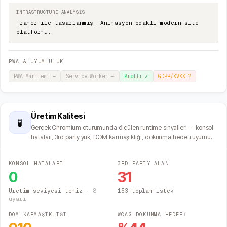
INFRASTRUCTURE ANALYSIS
Framer ile tasarlanmış. Animasyon odaklı modern site
platformu.
PWA & UYUMLULUK
PWA Manifest
—
Service Worker
—
Brotli
✓
GDPR/KVKK
?
Üretim Kalitesi
🧪
Gerçek Chromium oturumunda ölçülen runtime sinyalleri — konsol
hataları, 3rd party yük, DOM karmaşıklığı, dokunma hedefi uyumu.
KONSOL HATALARI
3RD PARTY ALAN
0
31
Üretim seviyesi temiz
·
8
153 toplam istek
uyarı
DOM KARMAŞIKLIĞI
WCAG DOKUNMA HEDEFİ