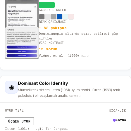
Canlı
BASKIN RENKLER
RENK ÇAKIŞMASI
⚡ 82 çakışma
Deuteranopia altında ayırt edilmesi güç
çiftler
WCAG KONTRAST
15 sorun
Viénot et al. (1999)
DOI ↗
Dominant Color Identity
◉
Munsell renk sistemi · Itten (1961) uyum teorisi · Birren (1969) renk
psikolojisi ile hesaplamalı analiz.
Kaynak ↗
UYUM TİPİ
SICAKLIK
Karma
ÜÇGEN UYUM
Itten (1961) — Üçlü Ton Dengesi