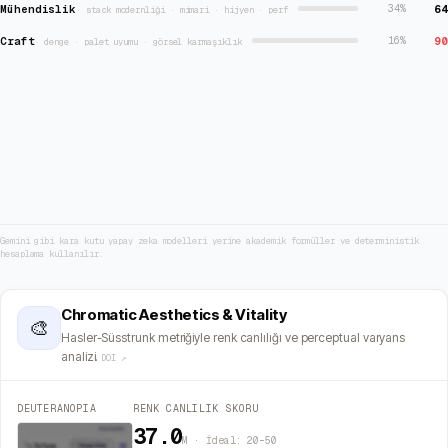
Mühendislik
64
34
%
·
stack modernliği · mimari · hijyen · perf
Craft
90
16
%
·
denge · palet uyumu · görsel karmaşıklık
Gemini gibi kara kutu yapay zeka modelleri yerine akademik formüller ve deterministik
hesaplama kullanılır.
Chromatic Aesthetics & Vitality
🎨
Hasler-Süsstrunk metriğiyle renk canlılığı ve perceptual varyans
analizi.
DOI ↗
DEUTERANOPIA
RENK CANLILIK SKORU
37.0
M · İdeal: 20–50