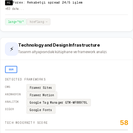
Forex: Rekabetçi spread 24/5 işlem
H1
+
83
daha...
lang="
tr
"
hreflang
—
Technology and Design Infrastructure
⚡
Tasarım altyapısındaki kütüphane ve framework analizi.
SSR
DETECTED FRAMEWORKS
CMS
Framer Sites
ANIMASYON
Framer Motion
ANALITIK
Google Tag Manager
GTM-WF88976L
DIĞER
Google Fonts
58
TECH MODERNITY SCORE