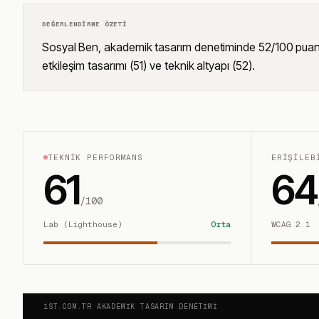
DEĞERLENDIRME ÖZETI
Sosyal Ben, akademik tasarım denetiminde 52/100 puan alara
etkileşim tasarımı (51) ve teknik altyapı (52).
TEKNIK PERFORMANS
ERIŞILEB
61
64
/100
Lab (Lighthouse)
Orta
WCAG 2.1
1ST.COM.TR AKADEMIK TASARIM DENETIMI