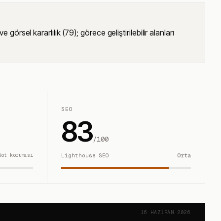
sel kararlılık (79); görece geliştirilebilir alanları
SEO
83
/100
Bot koruması
Lighthouse SEO
Orta
16 HAZIRAN 2026