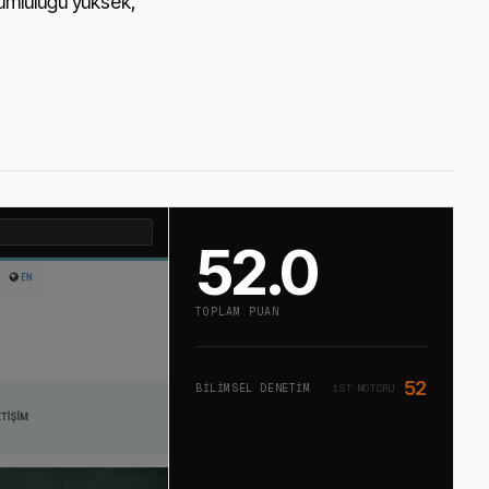
yumluluğu yüksek,
52.0
TOPLAM PUAN
52
BILIMSEL DENETIM
· 1ST MOTORU