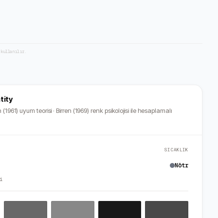
 kullanılır.
tity
 (1961) uyum teorisi · Birren (1969) renk psikolojisi ile hesaplamalı
SICAKLIK
Nötr
i