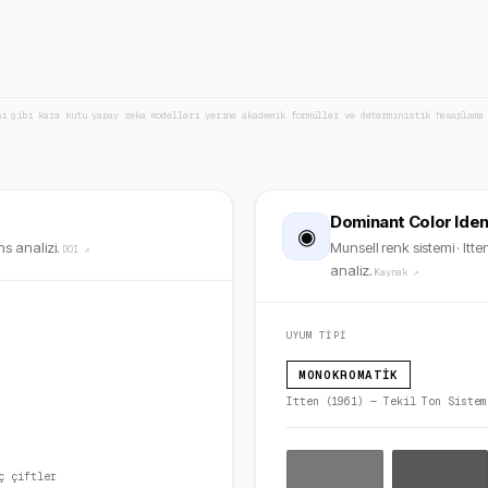
ni gibi kara kutu yapay zeka modelleri yerine akademik formüller ve deterministik hesaplama
Dominant Color Iden
◉
s analizi.
Munsell renk sistemi · Itten
DOI ↗
analiz.
Kaynak ↗
UYUM TİPİ
MONOKROMATIK
Itten (1961) — Tekil Ton Sistem
ç çiftler