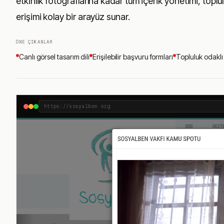
etkinlik fotoğraflarına kadar tüm içerik yönetimi, topl
erişimi kolay bir arayüz sunar.
ÖNE ÇIKANLAR
Canlı görsel tasarım dili
Erişilebilir başvuru formları
Topluluk odaklı 
https://sosyalben.org