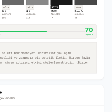
METIN
NÖTR
NÖTR
NÖTR
Siyah
Gri
Gri
Koyu Gri
#181818
#686868
#888888
#484848
7
%
16
%
11
%
4
%
70
4
Uyumlu
k paleti benimseniyor. Minimalist yaklaşım
önceliği ve zamansız bir estetik iletir. Birden fazla
şun güven artırıcı etkisi gözlemlenmektedir. (Birren,
e
ek analizi.