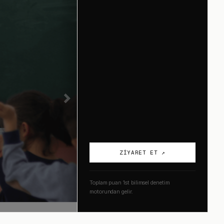
ZIYARET ET ↗
Toplam puan 1st bilimsel denetim
motorundan gelir.