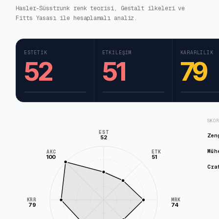
Hasler-Süsstrunk renk teorisi, Gestalt ilkeleri ve
Fitts Yasası ile hesaplamalı analiz.
ESTETIK
ETKILEŞIM
KARARLILIK
52
51
79
SKO
EST
Zen
52
Müh
AKC
ETK
100
51
Cra
KRR
MRK
79
74