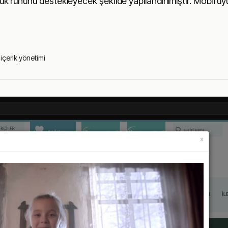
uluk ruhunu destekleyecek şekilde yapılandırılmıştır. Mobil u
içerik yönetimi