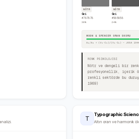
NÖTR
NÖTR
Gri
Gri
#787878
#585858
38
%
24
%
MOON & SPENCER ORAN SKORU
A₁/A₂ = (V₂·C₂)/(V₁·C₁) — JOSA 194
RENK PSİKOLOJİSİ
Nötr ve dengeli bir ren
profesyonellik, içerik 
renkli sektörde bu duru
1969)
Typographic Scienc
T
nalizi.
Altın oran ve harmonik ölç