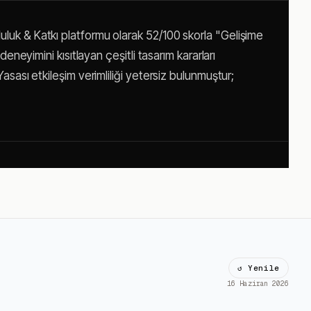
uluk & Katkı platformu olarak 52/100 skorla "Gelişime
deneyimini kısıtlayan çeşitli tasarım kararları
asası etkileşim verimliliği yetersiz bulunmuştur;
↺ Yenile
16 Haziran 2026