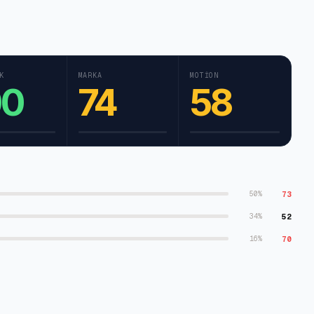
K
MARKA
MOTION
00
74
58
73
50
%
52
34
%
70
16
%