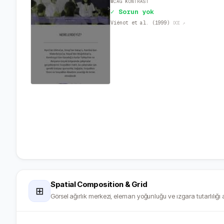
WCAG KONTRAST
✓ Sorun yok
Viénot et al. (1999)
DOI ↗
Spatial Composition & Grid
⊞
Görsel ağırlık merkezi, eleman yoğunluğu ve ızgara tutarlılığı a