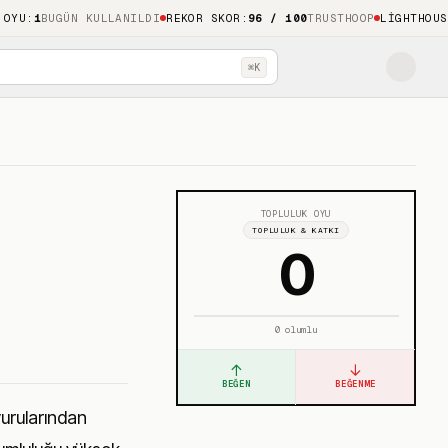
BUGÜN KULLANILDI
REKOR SKOR
:
96 / 100
TRUSTHOOP
LIGHTHOUSE
:
100
M
⌘K
TOPLULUK OYU
TOPLULUK & KATKI
0
0
olumlu
↑
↓
BEĞEN
BEĞENME
vurularından