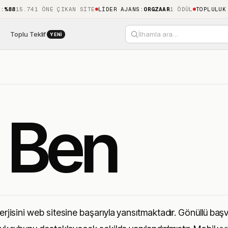
5.741 ÖNE ÇIKAN SITE
LIDER AJANS
:
ORGZAAR
1 ÖDÜL
TOPLULUK OYU
:
1
Toplu Teklif
İlhamla ara…
YENI
 Ben
nerjisini web sitesine başarıyla yansıtmaktadır. Gönüllü baş