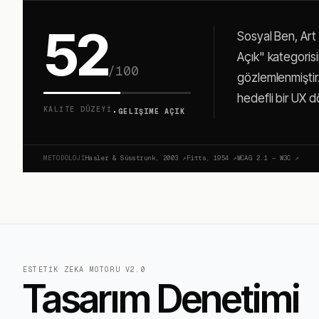
52
Sosyal Ben, Art
Açık" kategorisin
/100
gözlemlenmiştir.
hedefli bir UX d
·
KALITE DÜZEYI
GELIŞIME AÇIK
METODOLOJI
Hasler & Süsstrunk, 2003
↗
Fitts, 1954
↗
WCAG 2.1 — W3C
↗
ESTETIK ZEKA MOTORU V2.0
Tasarım Denetimi