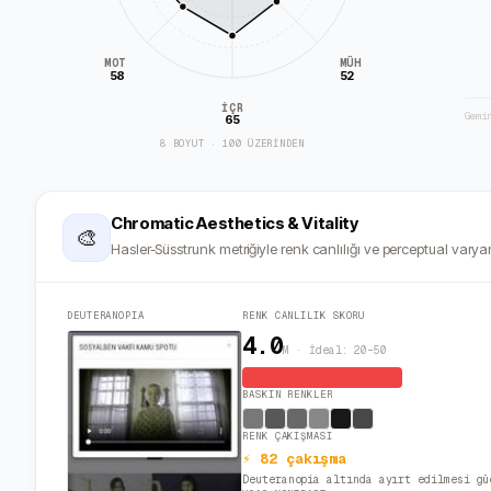
MÜH
MOT
58
52
İÇR
Gemi
65
8 BOYUT · 100 ÜZERİNDEN
Chromatic Aesthetics & Vitality
🎨
Hasler-Süsstrunk metriğiyle renk canlılığı ve perceptual varyan
DEUTERANOPIA
RENK CANLILIK SKORU
4.0
M · İdeal: 20–50
Monoton / Minimalist
BASKIN RENKLER
RENK ÇAKIŞMASI
⚡ 82 çakışma
Deuteranopia altında ayırt edilmesi gü