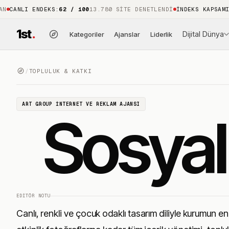
LI ENDEKS
:
62 / 100
13.780 SITE DENETLENDI
İNDEKS KAPSAMI
:
%88
1
1st
.
Dijital Dünya
Kategoriler
Ajanslar
Liderlik
/
TOPLULUK & KATKI
ART GROUP İNTERNET VE REKLAM AJANSI
Sosyal
EDITÖR NOTU
Canlı, renkli ve çocuk odaklı tasarım diliyle kurumun e