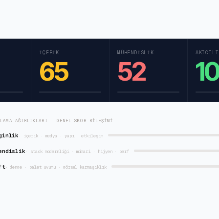
İÇERIK
MÜHENDISLIK
AKICILI
65
52
1
RLAMA AĞIRLIKLARI — GENEL SKOR BILEŞIMI
ginlik
·
içerik · medya · yapı · etkileşim
endislik
·
stack modernliği · mimari · hijyen · perf
ft
·
denge · palet uyumu · görsel karmaşıklık