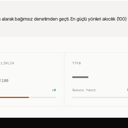
k bağımsız denetimden geçti. En güçlü yönleri akıcılık (100) ve gör
ILIRLIK
TTFB
—
/100
+
0
Sunucu Yanıt