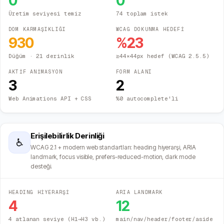
0
0
Üretim seviyesi temiz
74 toplam istek
DOM KARMAŞIKLIĞI
WCAG DOKUNMA HEDEFİ
930
%
23
Düğüm
· 21 derinlik
≥44×44px hedef (WCAG 2.5.5)
AKTİF ANİMASYON
FORM ALANI
3
2
Web Animations API + CSS
%0 autocomplete'li
Erişilebilirlik Derinliği
♿
WCAG 2.1 + modern web standartları: heading hiyerarşi, ARIA
landmark, focus visible, prefers-reduced-motion, dark mode
desteği.
HEADING HİYERARŞİ
ARIA LANDMARK
4
12
4 atlanan seviye (H1→H3 vb.)
main/nav/header/footer/aside