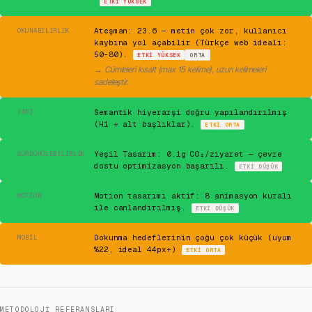
ETKI
YÜKSEK
⚠
Ateşman: 23.6 — metin çok zor, kullanıcı
OKUNABILIRLIK
kaybına yol açabilir (Türkçe web ideali:
50-80).
ETKI
YÜKSEK
ORTA
→
Cümleleri kısalt (max 15 kelime), uzun kelimeleri
sadeleştir.
✓
Semantik hiyerarşi doğru yapılandırılmış
YAPI
(H1 + alt başlıklar).
ETKI
ORTA
✓
Yeşil Tasarım: 0.1g CO₂/ziyaret — çevre
SÜRDÜRÜLEBILIRLIK
dostu optimizasyon başarılı.
ETKI
DÜŞÜK
✓
Motion tasarımı aktif: 8 animasyon kuralı
MOTION
ile canlandırılmış.
ETKI
DÜŞÜK
⚠
Dokunma hedeflerinin çoğu çok küçük (uyum
MOBIL
%22, ideal 44px+)
ETKI
ORTA
METODOLOJI REFERANSLARI