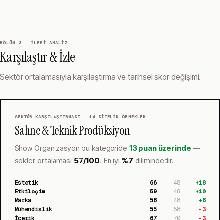
BÖLÜM 3 · İLERI ANALIZ
Karşılaştır & İzle
Sektör ortalamasıyla karşılaştırma ve tarihsel skor değişimi.
SEKTÖR KARŞILAŞTIRMASI ·
14
SITELIK ÖRNEKLEM
Sahne & Teknik Prodüksiyon
Show Organizasyon
bu kategoride
13 puan üzerinde
—
sektör ortalaması
57
/100
.
En iyi
%
7
dilimindedir.
Estetik
66
48
+
18
Etkileşim
59
49
+
10
Marka
56
48
+
8
Mühendislik
55
58
-3
İçerik
67
70
-3