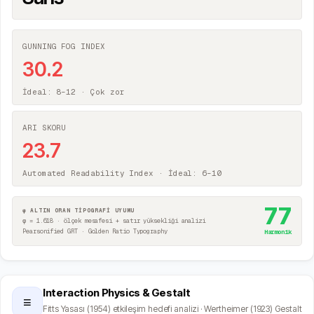
GUNNING FOG INDEX
30.2
İdeal: 8–12 ·
Çok zor
ARI SKORU
23.7
Automated Readability Index · İdeal: 6–10
77
φ ALTIN ORAN TİPOGRAFİ UYUMU
φ = 1.618 · ölçek mesafesi + satır yüksekliği analizi
Pearsonified GRT · Golden Ratio Typography
Harmonik
Interaction Physics & Gestalt
≡
Fitts Yasası (1954) etkileşim hedefi analizi · Wertheimer (1923) Gestalt