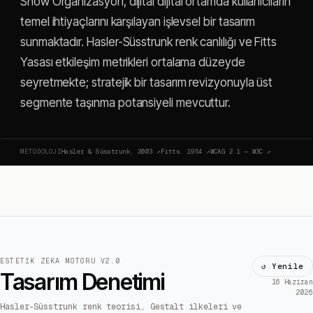
Show Organizasyon, dijital dijital ortamda kullanıcıların
temel ihtiyaçlarını karşılayan işlevsel bir tasarım
sunmaktadır. Hasler-Süsstrunk renk canlılığı ve Fitts
Yasası etkileşim metrikleri ortalama düzeyde
seyretmekte; stratejik bir tasarım revizyonuyla üst
segmente taşınma potansiyeli mevcuttur.
METODOLOJI
Hasler & Süsstrunk, 2003
↗
Fitts, 1954
↗
WCAG 2.1 — W3C
↗
ESTETIK ZEKA MOTORU V2.0
↺ Yenile
Tasarım Denetimi
16 Haziran
2026
Hasler-Süsstrunk renk teorisi, Gestalt ilkeleri ve