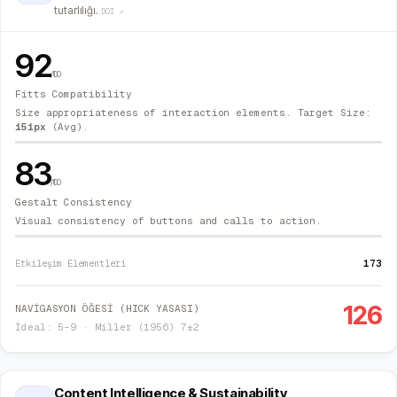
tutarlılığı.
DOI ↗
92
/100
Fitts Compatibility
Size appropriateness of interaction elements. Target Size:
151
px
(Avg).
83
/100
Gestalt Consistency
Visual consistency of buttons and calls to action.
173
Etkileşim Elementleri
126
NAVİGASYON ÖĞESİ (HICK YASASI)
İdeal: 5–9 · Miller (1956) 7±2
Content Intelligence & Sustainability