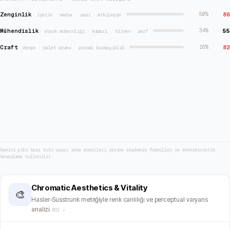
Zenginlik
86
50
%
·
içerik · medya · yapı · etkileşim
Mühendislik
55
34
%
·
stack modernliği · mimari · hijyen · perf
Craft
82
16
%
·
denge · palet uyumu · görsel karmaşıklık
Gemini gibi kara kutu yapay zeka modelleri yerine akademik formüller ve deterministik
hesaplama kullanılır.
Chromatic Aesthetics & Vitality
🎨
Hasler-Süsstrunk metriğiyle renk canlılığı ve perceptual varyans
analizi.
DOI ↗