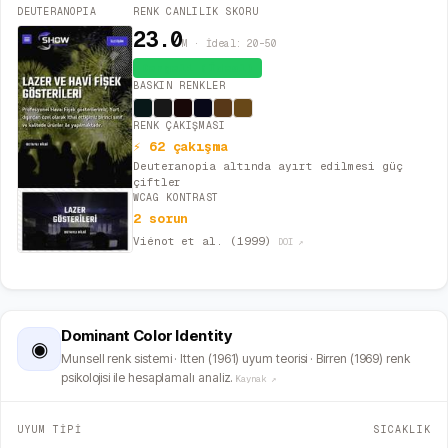
DEUTERANOPIA
RENK CANLILIK SKORU
23.0
M · İdeal: 20–50
Dengeli (İdeal)
BASKIN RENKLER
RENK ÇAKIŞMASI
⚡ 62 çakışma
Deuteranopia altında ayırt edilmesi güç
çiftler
WCAG KONTRAST
2 sorun
Viénot et al. (1999)
DOI ↗
Dominant Color Identity
◉
Munsell renk sistemi · Itten (1961) uyum teorisi · Birren (1969) renk
psikolojisi ile hesaplamalı analiz.
Kaynak ↗
UYUM TİPİ
SICAKLIK