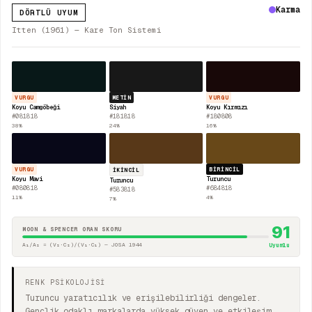
Karma
DÖRTLÜ UYUM
Itten (1961) — Kare Ton Sistemi
VURGU
METIN
VURGU
Koyu Camgöbeği
Siyah
Koyu Kırmızı
#081818
#181818
#180808
38
%
24
%
16
%
VURGU
BIRINCIL
İKINCIL
Koyu Mavi
Turuncu
Turuncu
#080818
#684818
#583818
11
%
4
%
7
%
91
MOON & SPENCER ORAN SKORU
A₁/A₂ = (V₂·C₂)/(V₁·C₁) — JOSA 1944
Uyumlu
RENK PSİKOLOJİSİ
Turuncu yaratıcılık ve erişilebilirliği dengeler.
Gençlik odaklı markalarda yüksek güven ve etkileşim