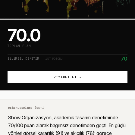
70.0
TOPLAM PUAN
70
BILIMSEL DENETIM
· 1ST MOTORU
ZIYARET ET ↗
DEĞERLENDIRME ÖZETI
Show Organizasyon, akademik tasarım denetiminde
70/100 puan alarak bağımsız denetimden geçti. En güçlü
yönleri görsel kararlılık (91) ve akıcılık (78); görece