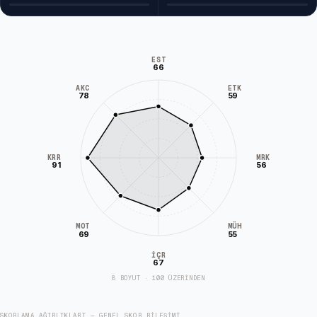
EST
66
AKC
ETK
78
59
KRR
MRK
91
56
MÜH
MOT
69
55
İÇR
67
8 BOYUT · 100 ÜZERİNDEN
SKORLAMA AĞIRLIKLARI — GENEL SKOR BILEŞIMI