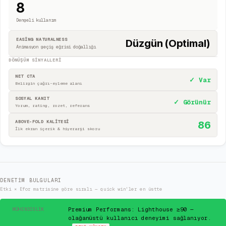
8
Dengeli kullanım
EASING NATURALNESS
Düzgün (Optimal)
Animasyon geçiş eğrisi doğallığı
DÖNÜŞÜM SINYALLERI
NET CTA
✓ Var
Belirgin çağrı-eyleme alanı
SOSYAL KANIT
✓ Görünür
Yorum, rating, rozet, referans
ABOVE-FOLD KALİTESİ
86
İlk ekran içerik & hiyerarşi skoru
DENETIM BULGULARI
Etki × Efor matrisine göre sıralı — quick win'ler en üstte
✓
Premium Performans: Lighthouse ≥90 —
MÜHENDISLIK
olağanüstü kullanıcı deneyimi sağlanıyor.