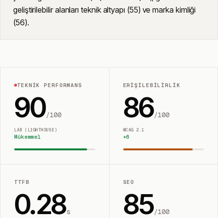
geliştirilebilir alanları teknik altyapı (55) ve marka kimliği
(56).
TEKNIK PERFORMANS
ERIŞILEBILIRLIK
90
86
/100
/100
LAB (LIGHTHOUSE)
WCAG 2.1
Mükemmel
+
6
TTFB
SEO
0.28
85
s
/100