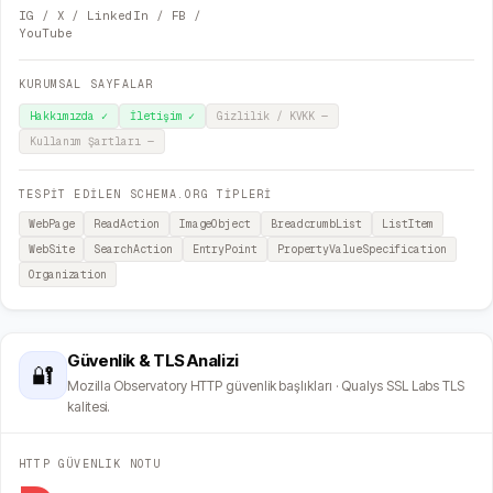
IG / X / LinkedIn / FB /
YouTube
KURUMSAL SAYFALAR
Hakkımızda
✓
İletişim
✓
Gizlilik / KVKK
—
Kullanım Şartları
—
TESPİT EDİLEN SCHEMA.ORG TİPLERİ
WebPage
ReadAction
ImageObject
BreadcrumbList
ListItem
WebSite
SearchAction
EntryPoint
PropertyValueSpecification
Organization
Güvenlik & TLS Analizi
🔐
Mozilla Observatory HTTP güvenlik başlıkları · Qualys SSL Labs TLS
kalitesi.
HTTP GÜVENLIK NOTU