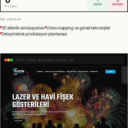
↑
↓
BEĞEN
BEĞENME
0
olumlu
ÖNE ÇIKANLAR
3D etkinlik simülasyonları
Video mapping ve görsel teknolojiler
Detaylı teknik prodüksiyon planlaması
https://www.showorganizasyon.com