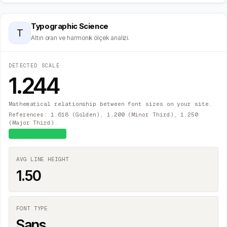
Typographic Science
T
Altın oran ve harmonik ölçek analizi.
DETECTED SCALE
1.244
Mathematical relationship between font sizes on your site.
References: 1.618 (Golden), 1.200 (Minor Third), 1.250
(Major Third).
≈
Major Third
AVG LINE HEIGHT
1.50
FONT TYPE
Sans