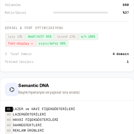
680
Kelimeler
%37
Metin/Görsel
GÖRSEL & FONT OPTİMİZASYONU
Lazy
13
%
WebP/AVIF
85
%
srcset
23
%
w/h
100
%
font-display
✕
async/defer
90
%
4 domain
3. Taraf Domain
1
Preload İpuçları
Semantic DNA
⌬
Başlık hiyerarşisi ve yapısal sıra analizi.
LAZER ve HAVİ FİŞEKGÖSTERİLERİ
H1
LAZERGÖSTERİLERİ
H3
HAVAİ FİŞEKGÖSTERİLERİ
H3
SAHNEEFEKTLERİ
H3
REKLAM ÜRÜNLERİ
H3