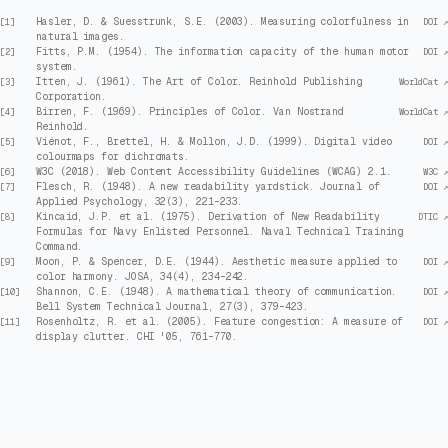
Hasler, D. & Suesstrunk, S.E. (2003). Measuring colorfulness in
[
1
]
DOI ↗
natural images.
Fitts, P.M. (1954). The information capacity of the human motor
[
2
]
DOI ↗
system.
Itten, J. (1961). The Art of Color. Reinhold Publishing
[
3
]
WorldCat ↗
Corporation.
Birren, F. (1969). Principles of Color. Van Nostrand
[
4
]
WorldCat ↗
Reinhold.
Viénot, F., Brettel, H. & Mollon, J.D. (1999). Digital video
[
5
]
DOI ↗
colourmaps for dichromats.
W3C (2018). Web Content Accessibility Guidelines (WCAG) 2.1.
[
6
]
W3C ↗
Flesch, R. (1948). A new readability yardstick. Journal of
[
7
]
DOI ↗
Applied Psychology, 32(3), 221–233.
Kincaid, J.P. et al. (1975). Derivation of New Readability
[
8
]
DTIC ↗
Formulas for Navy Enlisted Personnel. Naval Technical Training
Command.
Moon, P. & Spencer, D.E. (1944). Aesthetic measure applied to
[
9
]
DOI ↗
color harmony. JOSA, 34(4), 234–242.
Shannon, C.E. (1948). A mathematical theory of communication.
[
10
]
DOI ↗
Bell System Technical Journal, 27(3), 379–423.
Rosenholtz, R. et al. (2005). Feature congestion: A measure of
[
11
]
DOI ↗
display clutter. CHI '05, 761–770.