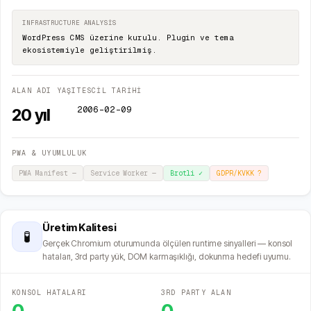
INFRASTRUCTURE ANALYSIS
WordPress CMS üzerine kurulu. Plugin ve tema
ekosistemiyle geliştirilmiş.
ALAN ADI YAŞI
TESCİL TARİHİ
2006-02-09
20
yıl
PWA & UYUMLULUK
PWA Manifest
—
Service Worker
—
Brotli
✓
GDPR/KVKK
?
Üretim Kalitesi
🧪
Gerçek Chromium oturumunda ölçülen runtime sinyalleri — konsol
hataları, 3rd party yük, DOM karmaşıklığı, dokunma hedefi uyumu.
KONSOL HATALARI
3RD PARTY ALAN