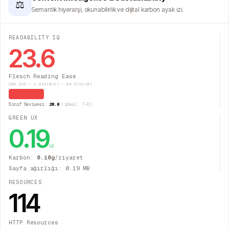
⚖
Semantik hiyerarşi, okunabilirlik ve dijital karbon ayak izi.
READABILITY IQ
23.6
Flesch Reading Ease
206.835 − 1.015(W/S) − 84.6(Sy/W)
Çok Zor
Sınıf Seviyesi:
20.0
(ideal: 7–8)
GREEN UX
0.19
MB
Karbon:
0.10
g
/ziyaret
Sayfa ağırlığı:
0.19
MB
RESOURCES
114
HTTP Resources