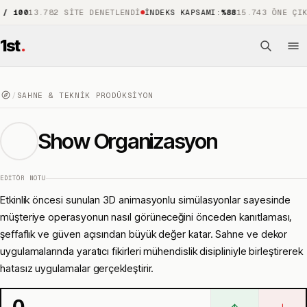
13.782 SITE DENETLENDI
İNDEKS KAPSAMI
:
%88
15.743 ÖNE ÇIKAN SIT
1st
.
/
SAHNE & TEKNIK PRODÜKSIYON
Show Organizasyon
EDITÖR NOTU
Etkinlik öncesi sunulan 3D animasyonlu simülasyonlar sayesinde
müşteriye operasyonun nasıl görüneceğini önceden kanıtlaması,
şeffaflık ve güven açısından büyük değer katar. Sahne ve dekor
uygulamalarında yaratıcı fikirleri mühendislik disipliniyle birleştirerek
hatasız uygulamalar gerçekleştirir.
0