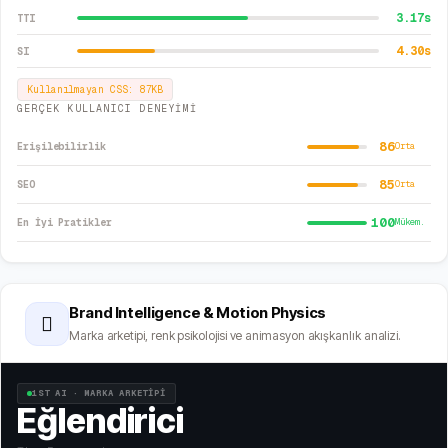
3.17
s
TTI
4.30
s
SI
Kullanılmayan CSS:
87
KB
GERÇEK KULLANICI DENEYİMİ
86
Erişilebilirlik
Orta
85
SEO
Orta
100
En İyi Pratikler
Mükem.
Brand Intelligence & Motion Physics
🫆
Marka arketipi, renk psikolojisi ve animasyon akışkanlık analizi.
1ST AI · MARKA ARKETİPİ
Eğlendirici