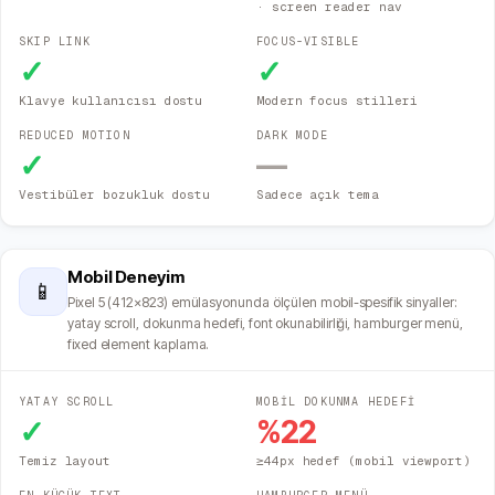
· screen reader nav
SKIP LINK
FOCUS-VISIBLE
✓
✓
Klavye kullanıcısı dostu
Modern focus stilleri
REDUCED MOTION
DARK MODE
✓
—
Vestibüler bozukluk dostu
Sadece açık tema
Mobil Deneyim
📱
Pixel 5 (412×823) emülasyonunda ölçülen mobil-spesifik sinyaller:
yatay scroll, dokunma hedefi, font okunabilirliği, hamburger menü,
fixed element kaplama.
YATAY SCROLL
MOBİL DOKUNMA HEDEFİ
✓
%
22
Temiz layout
≥44px hedef (mobil viewport)