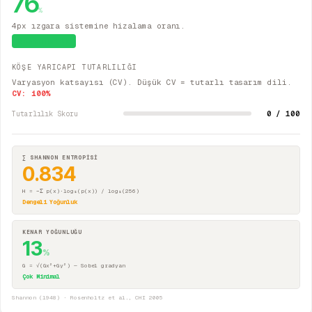
76
%
4px ızgara sistemine hizalama oranı.
Sistematik
KÖŞE YARICAPI TUTARLILIĞI
Varyasyon katsayısı (CV). Düşük CV = tutarlı tasarım dili.
CV:
100
%
0 / 100
Tutarlılık Skoru
∑ SHANNON ENTROPİSİ
0.834
H = −Σ p(x)·log₂(p(x)) / log₂(256)
Dengeli Yoğunluk
KENAR YOĞUNLUĞU
13
%
G = √(Gx²+Gy²) — Sobel gradyan
Çok Minimal
Shannon (1948) · Rosenholtz et al., CHI 2005