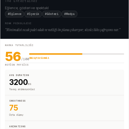
The Entertainer
Eğlence, gösteri ve spektakl
#Eğlence
#İçerik
#Gösteri
#Medya
RENK PSİKOLOJİSİ
"
Minimalist sıcak palet odak ve netliği ön plana çıkarıyor; sözsüz lüks çağrışımı var.
"
MARKA TUTARLILIĞI
56
Geliştirilmeli
/100
MOTION PHYSICS
AVG DURATION
3200
ms
Yavaş animasyonlar
SMOOTHNESS
75
Orta düzey
ANIMATIONS