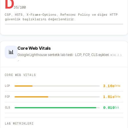
D
35
/100
CSP, HSTS, X-Frame-Options, Referrer Policy ve diğer HTTP
güvenlik başlıklarını değerlendirir.
Core Web Vitals
📊
Google Lighthouse sentetik lab testi · LCP, FCP, CLS eşikleri.
WCAG 2.1
↗
CORE WEB VITALS
3.16s
LCP
Orta
1.81s
FCP
Orta
0.010
CLS
İyi
LAB METRİKLERİ