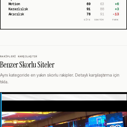
Motion
69
63
+
6
Kararlılık
91
88
+
3
Akıcılık
78
91
-13
SİTE
SEKTÖR
FARK
RAKIPLERI KARŞILAŞTIR
Benzer Skorlu Siteler
Aynı kategoride en yakın skorlu rakipler. Detaylı karşılaştırma için
tıkla.