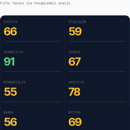
Fitts Yasası ile hesaplamalı analiz.
ESTETIK
ETKILEŞIM
66
59
KARARLILIK
İÇERIK
91
67
MÜHENDISLIK
AKICILIK
55
78
MARKA
MOTION
56
69