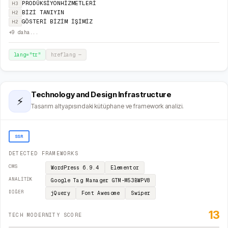
PRODÜKSİYONHİZMETLERİ
H3
BİZİ TANIYIN
H2
GÖSTERİ BİZİM İŞİMİZ
H2
+
9
daha...
lang="
tr
"
hreflang
—
Technology and Design Infrastructure
⚡
Tasarım altyapısındaki kütüphane ve framework analizi.
SSR
DETECTED FRAMEWORKS
CMS
WordPress
6.9.4
Elementor
ANALITIK
Google Tag Manager
GTM-M53BWPV8
DIĞER
jQuery
Font Awesome
Swiper
13
TECH MODERNITY SCORE