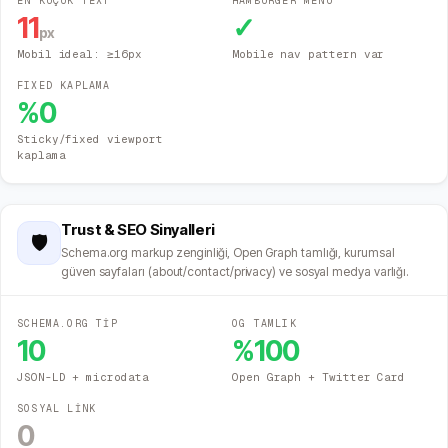
EN KÜÇÜK TEXT
HAMBURGER MENÜ
11
✓
px
Mobil ideal: ≥16px
Mobile nav pattern var
FIXED KAPLAMA
%
0
Sticky/fixed viewport
kaplama
Trust & SEO Sinyalleri
🛡️
Schema.org markup zenginliği, Open Graph tamlığı, kurumsal
güven sayfaları (about/contact/privacy) ve sosyal medya varlığı.
SCHEMA.ORG TİP
OG TAMLIK
10
%
100
JSON-LD + microdata
Open Graph + Twitter Card
SOSYAL LİNK
0