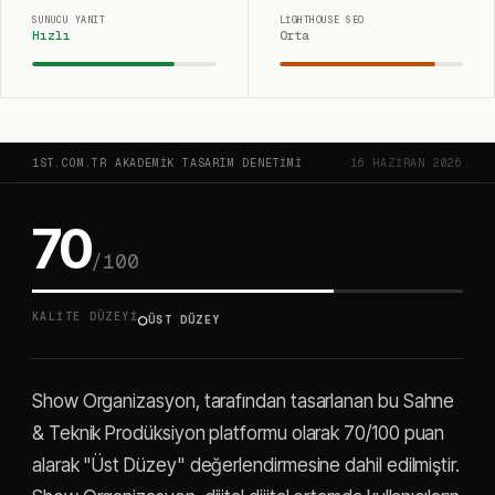
SUNUCU YANIT
LIGHTHOUSE SEO
Hızlı
Orta
1ST.COM.TR AKADEMIK TASARIM DENETIMI
16 HAZIRAN 2026
70
/100
○
KALITE DÜZEYI
ÜST DÜZEY
Show Organizasyon, tarafından tasarlanan bu Sahne
& Teknik Prodüksiyon platformu olarak 70/100 puan
alarak "Üst Düzey" değerlendirmesine dahil edilmiştir.