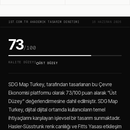
1ST.COM.TR AKADEMIK TASARIM DENETIMI
16 HAZIRAN 2026
73
/100
○
KALITE DÜZEYI
ÜST DÜZEY
SDG Map Turkey, tarafından tasarlanan bu Çevre
Ekonomisi platformu olarak 73/100 puan alarak "Üst
Düzey" değerlendirmesine dahil edilmiştir. SDG Map
Turkey, dijital dijital ortamda kullanıcıların temel
ihtiyaçlarını karşılayan işlevsel bir tasarım sunmaktadır.
Hasler-Süsstrunk renk canlılığı ve Fitts Yasası etkileşim