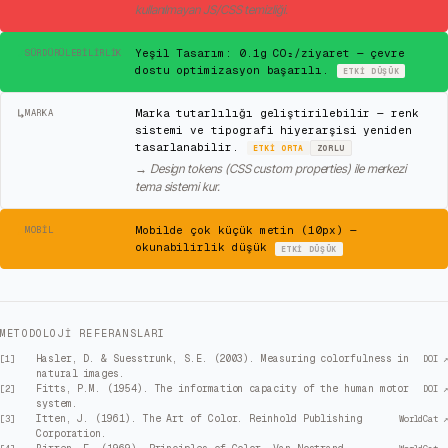
kullanılmayan JS/CSS temizliği.
✓
Yeşil Tasarım: 0.1g CO₂/ziyaret — çevre
SÜRDÜRÜLEBILIRLIK
dostu optimizasyon başarılı.
ETKI
DÜŞÜK
↳
Marka tutarlılığı geliştirilebilir — renk
MARKA
sistemi ve tipografi hiyerarşisi yeniden
tasarlanabilir.
ETKI
ORTA
ZORLU
→
Design tokens (CSS custom properties) ile merkezi
tema sistemi kur.
⚠
Mobilde çok küçük metin (10px) —
MOBIL
okunabilirlik düşük
ETKI
DÜŞÜK
METODOLOJI REFERANSLARI
Hasler, D. & Suesstrunk, S.E. (2003). Measuring colorfulness in
[
1
]
DOI ↗
natural images.
Fitts, P.M. (1954). The information capacity of the human motor
[
2
]
DOI ↗
system.
Itten, J. (1961). The Art of Color. Reinhold Publishing
[
3
]
WorldCat ↗
Corporation.