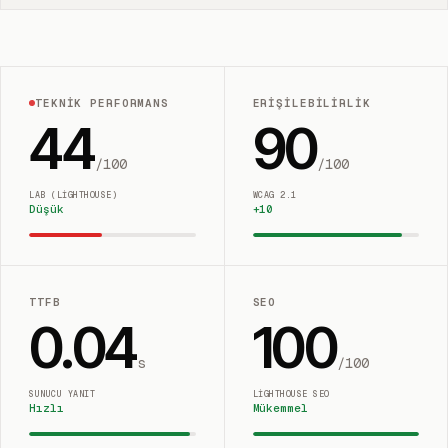
TEKNIK PERFORMANS
ERIŞILEBILIRLIK
44
90
/100
/100
LAB (LIGHTHOUSE)
WCAG 2.1
Düşük
+
10
TTFB
SEO
0.04
100
s
/100
SUNUCU YANIT
LIGHTHOUSE SEO
Hızlı
Mükemmel