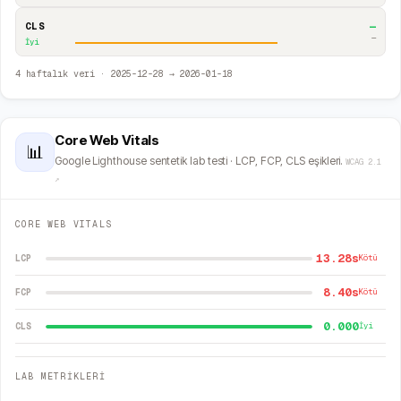
—
CLS
—
İyi
4
haftalık veri ·
2025-12-28
→
2026-01-18
Core Web Vitals
📊
Google Lighthouse sentetik lab testi · LCP, FCP, CLS eşikleri.
WCAG 2.1
↗
CORE WEB VITALS
13.28s
LCP
Kötü
8.40s
FCP
Kötü
0.000
CLS
İyi
LAB METRİKLERİ