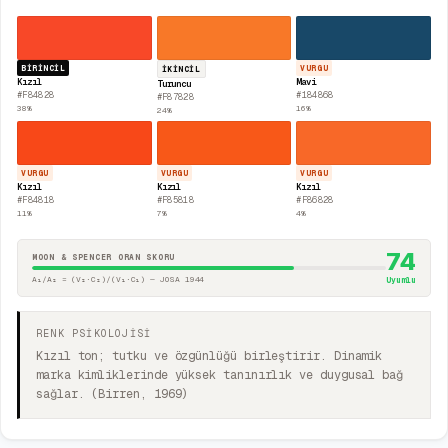
BIRINCIL
VURGU
İKINCIL
Kızıl
Mavi
Turuncu
#F84828
#184868
#F87828
38
%
16
%
24
%
VURGU
VURGU
VURGU
Kızıl
Kızıl
Kızıl
#F84818
#F85818
#F86828
11
%
7
%
4
%
74
MOON & SPENCER ORAN SKORU
A₁/A₂ = (V₂·C₂)/(V₁·C₁) — JOSA 1944
Uyumlu
RENK PSİKOLOJİSİ
Kızıl ton; tutku ve özgünlüğü birleştirir. Dinamik
marka kimliklerinde yüksek tanınırlık ve duygusal bağ
sağlar. (Birren, 1969)