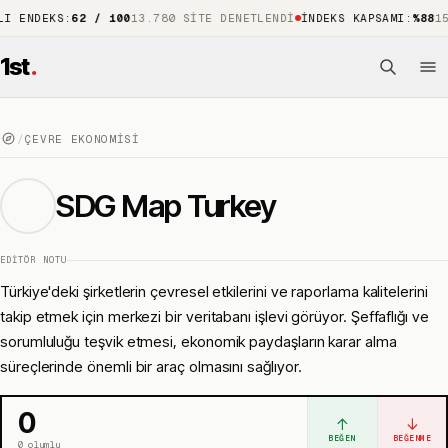
DEKS
:
62 / 100
13.780 SITE DENETLENDI
İNDEKS KAPSAMI
:
%88
15.741
1st
.
/
ÇEVRE EKONOMISI
SDG Map Turkey
EDITÖR NOTU
Türkiye'deki şirketlerin çevresel etkilerini ve raporlama kalitelerini
takip etmek için merkezi bir veritabanı işlevi görüyor. Şeffaflığı ve
sorumluluğu teşvik etmesi, ekonomik paydaşların karar alma
süreçlerinde önemli bir araç olmasını sağlıyor.
0
↑
↓
BEĞEN
BEĞENME
0
olumlu