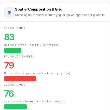
Spatial Composition & Grid
⊞
Görsel ağırlık merkezi, eleman yoğunluğu ve ızgara tutarlılığı analizi.
GÖRSEL DENGE
83
%
Sol/sağ görsel ağırlık simetrisi.
Dengeli
KALABALIK ENDEKSİ
79
Birim alanda perceptual eleman yoğunluğu.
Yüksek Yoğunluk
IZGARA UYUMU
76
%
4px ızgara sistemine hizalama oranı.
Sistematik