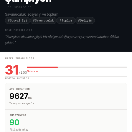
The Champion
Savunuculuk, sosyal iyi ve toplum
#Sosyal İyi
#Savunuculuk
#Toplum
#Değişim
RENK PSİKOLOJİSİ
"
Enerjik sıcak tonlar güçlü bir aksiyon isteği uyandırıyor; marka iddialı ve dikkat
çekici.
"
MARKA TUTARLILIĞI
31
Tutarsız
/100
MOTION PHYSICS
AVG DURATION
9627
ms
Yavaş animasyonlar
SMOOTHNESS
90
Pürüzsüz akış