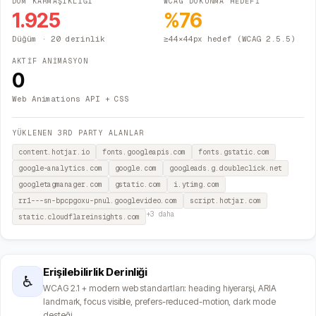
DOM KARMAŞIKLIĞI
WCAG DOKUNMA HEDEFİ
1.925
%
76
Düğüm
· 20 derinlik
≥44×44px hedef (WCAG 2.5.5)
AKTİF ANİMASYON
0
Web Animations API + CSS
YÜKLENEN 3RD PARTY ALANLAR
content.hotjar.io
fonts.googleapis.com
fonts.gstatic.com
google-analytics.com
google.com
googleads.g.doubleclick.net
googletagmanager.com
gstatic.com
i.ytimg.com
rr1---sn-bpcpgoxu-pnul.googlevideo.com
script.hotjar.com
+
3
daha
static.cloudflareinsights.com
Erişilebilirlik Derinliği
♿
WCAG 2.1 + modern web standartları: heading hiyerarşi, ARIA
landmark, focus visible, prefers-reduced-motion, dark mode
desteği.