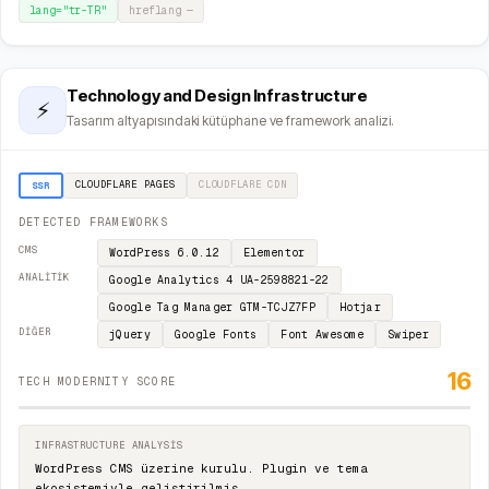
lang="
tr-TR
"
hreflang
—
Technology and Design Infrastructure
⚡
Tasarım altyapısındaki kütüphane ve framework analizi.
CLOUDFLARE PAGES
CLOUDFLARE
CDN
SSR
DETECTED FRAMEWORKS
CMS
WordPress
6.0.12
Elementor
ANALITIK
Google Analytics 4
UA-2598821-22
Google Tag Manager
GTM-TCJZ7FP
Hotjar
DIĞER
jQuery
Google Fonts
Font Awesome
Swiper
16
TECH MODERNITY SCORE
INFRASTRUCTURE ANALYSIS
WordPress CMS üzerine kurulu. Plugin ve tema
ekosistemiyle geliştirilmiş.