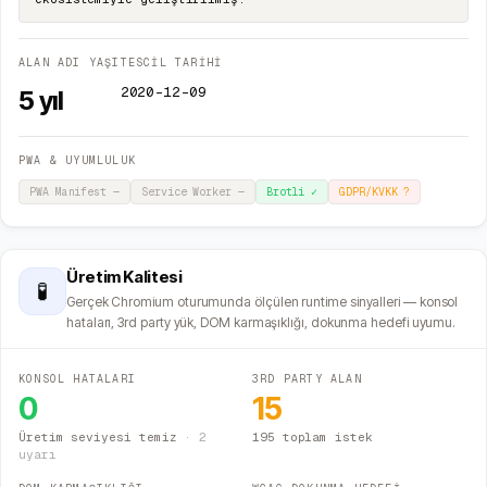
ALAN ADI YAŞI
TESCİL TARİHİ
2020-12-09
5
yıl
PWA & UYUMLULUK
PWA Manifest
—
Service Worker
—
Brotli
✓
GDPR/KVKK
?
Üretim Kalitesi
🧪
Gerçek Chromium oturumunda ölçülen runtime sinyalleri — konsol
hataları, 3rd party yük, DOM karmaşıklığı, dokunma hedefi uyumu.
KONSOL HATALARI
3RD PARTY ALAN
0
15
Üretim seviyesi temiz
·
2
195 toplam istek
uyarı