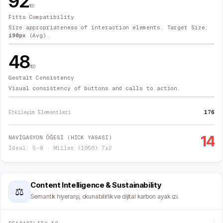
92
/100
Fitts Compatibility
Size appropriateness of interaction elements. Target Size:
190
px
(Avg).
48
/100
Gestalt Consistency
Visual consistency of buttons and calls to action.
176
Etkileşim Elementleri
14
NAVİGASYON ÖĞESİ (HICK YASASI)
İdeal: 5–9 · Miller (1956) 7±2
Content Intelligence & Sustainability
⚖
Semantik hiyerarşi, okunabilirlik ve dijital karbon ayak izi.