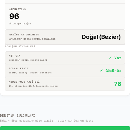
ANIMATIONS
96
Animasyon yoğun
EASING NATURALNESS
Doğal (Bezier)
Animasyon geçiş eğrisi doğallığı
DÖNÜŞÜM SINYALLERI
NET CTA
✓ Var
Belirgin çağrı-eyleme alanı
SOSYAL KANIT
✓ Görünür
Yorum, rating, rozet, referans
ABOVE-FOLD KALİTESİ
78
İlk ekran içerik & hiyerarşi skoru
DENETIM BULGULARI
Etki × Efor matrisine göre sıralı — quick win'ler en üstte