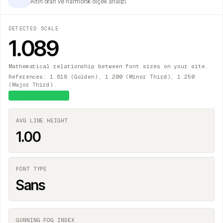
Altın oran ve harmonik ölçek analizi.
DETECTED SCALE
1.089
Mathematical relationship between font sizes on your site.
References: 1.618 (Golden), 1.200 (Minor Third), 1.250
(Major Third).
≈
Major Second
AVG LINE HEIGHT
1.00
FONT TYPE
Sans
GUNNING FOG INDEX