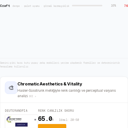
Craft
76
16
%
·
denge · palet uyumu · görsel karmaşıklık
Gemini gibi kara kutu yapay zeka modelleri yerine akademik formüller ve deterministik
hesaplama kullanılır.
Chromatic Aesthetics & Vitality
🎨
Hasler-Süsstrunk metriğiyle renk canlılığı ve perceptual varyans
analizi.
DOI ↗
DEUTERANOPIA
RENK CANLILIK SKORU
65.0
M · İdeal: 20–50
Aşırı Canlı