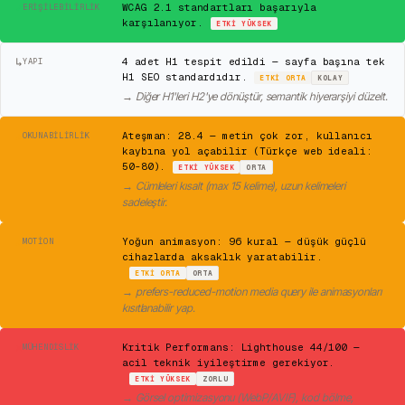
✓
WCAG 2.1 standartları başarıyla
ERIŞILEBILIRLIK
karşılanıyor.
ETKI
YÜKSEK
↳
4 adet H1 tespit edildi — sayfa başına tek
YAPI
H1 SEO standardıdır.
ETKI
ORTA
KOLAY
→
Diğer H1'leri H2'ye dönüştür, semantik hiyerarşiyi düzelt.
⚠
Ateşman: 28.4 — metin çok zor, kullanıcı
OKUNABILIRLIK
kaybına yol açabilir (Türkçe web ideali:
50-80).
ETKI
YÜKSEK
ORTA
→
Cümleleri kısalt (max 15 kelime), uzun kelimeleri
sadeleştir.
⚠
Yoğun animasyon: 96 kural — düşük güçlü
MOTION
cihazlarda aksaklık yaratabilir.
ETKI
ORTA
ORTA
→
prefers-reduced-motion media query ile animasyonları
kısıtlanabilir yap.
✕
Kritik Performans: Lighthouse 44/100 —
MÜHENDISLIK
acil teknik iyileştirme gerekiyor.
ETKI
YÜKSEK
ZORLU
→
Görsel optimizasyonu (WebP/AVIF), kod bölme,