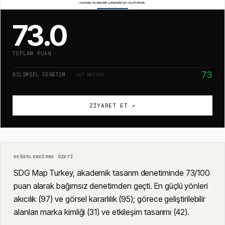
73.0
TOPLAM PUAN
73
BILIMSEL DENETIM
· 1ST MOTORU
ZIYARET ET ↗
DEĞERLENDIRME ÖZETI
SDG Map Turkey, akademik tasarım denetiminde 73/100
puan alarak bağımsız denetimden geçti. En güçlü yönleri
akıcılık (97) ve görsel kararlılık (95); görece geliştirilebilir
alanları marka kimliği (31) ve etkileşim tasarımı (42).