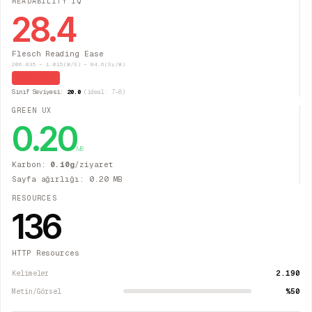
READABILITY IQ
28.4
Flesch Reading Ease
206.835 − 1.015(W/S) − 84.6(Sy/W)
Çok Zor
Sınıf Seviyesi:
20.0
(ideal: 7–8)
GREEN UX
0.20
MB
Karbon:
0.10
g
/ziyaret
Sayfa ağırlığı:
0.20
MB
RESOURCES
136
HTTP Resources
2.190
Kelimeler
%50
Metin/Görsel