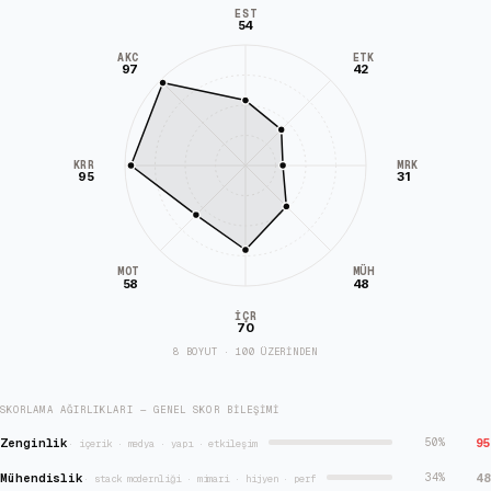
EST
54
AKC
ETK
97
42
KRR
MRK
95
31
MÜH
MOT
58
48
İÇR
70
8 BOYUT · 100 ÜZERİNDEN
SKORLAMA AĞIRLIKLARI — GENEL SKOR BILEŞIMI
Zenginlik
95
50
%
·
içerik · medya · yapı · etkileşim
Mühendislik
48
34
%
·
stack modernliği · mimari · hijyen · perf