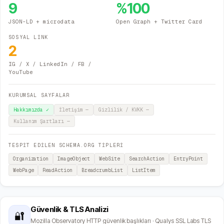
9
%
100
JSON-LD + microdata
Open Graph + Twitter Card
SOSYAL LİNK
2
IG / X / LinkedIn / FB /
YouTube
KURUMSAL SAYFALAR
Hakkımızda
✓
İletişim
—
Gizlilik / KVKK
—
Kullanım Şartları
—
TESPİT EDİLEN SCHEMA.ORG TİPLERİ
Organization
ImageObject
WebSite
SearchAction
EntryPoint
WebPage
ReadAction
BreadcrumbList
ListItem
Güvenlik & TLS Analizi
🔐
Mozilla Observatory HTTP güvenlik başlıkları · Qualys SSL Labs TLS