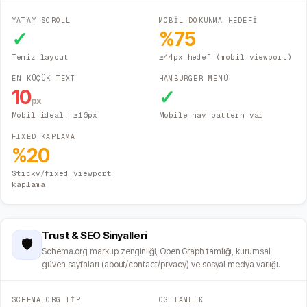
YATAY SCROLL
MOBİL DOKUNMA HEDEFİ
✓
%
75
Temiz layout
≥44px hedef (mobil viewport)
EN KÜÇÜK TEXT
HAMBURGER MENÜ
10
✓
px
Mobil ideal: ≥16px
Mobile nav pattern var
FIXED KAPLAMA
%
20
Sticky/fixed viewport
kaplama
Trust & SEO Sinyalleri
🛡️
Schema.org markup zenginliği, Open Graph tamlığı, kurumsal
güven sayfaları (about/contact/privacy) ve sosyal medya varlığı.
SCHEMA.ORG TİP
OG TAMLIK