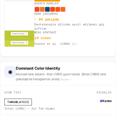
BASKIN RENKLER
RENK ÇAKIŞMASI
⚡ 94 çakışma
Deuteranopia altında ayırt edilmesi güç
çiftler
WCAG KONTRAST
19 sorun
Viénot et al. (1999)
DOI ↗
Dominant Color Identity
◉
Munsell renk sistemi · Itten (1961) uyum teorisi · Birren (1969) renk
psikolojisi ile hesaplamalı analiz.
Kaynak ↗
UYUM TİPİ
SICAKLIK
Karma
TAMAMLAYICI
Itten (1961) — Zıt Ton Uyumu