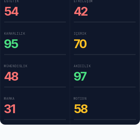
ESTETIK
ETKILEŞIM
54
42
KARARLILIK
İÇERIK
95
70
MÜHENDISLIK
AKICILIK
48
97
MARKA
MOTION
31
58