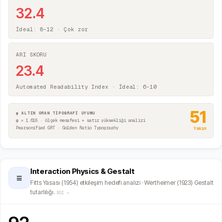
32.4
İdeal: 8–12 ·
Çok zor
ARI SKORU
23.4
Automated Readability Index · İdeal: 6–10
51
φ ALTIN ORAN TİPOGRAFİ UYUMU
φ = 1.618 · ölçek mesafesi + satır yüksekliği analizi
Pearsonified GRT · Golden Ratio Typography
Yakın
Interaction Physics & Gestalt
≡
Fitts Yasası (1954) etkileşim hedefi analizi · Wertheimer (1923) Gestalt
tutarlılığı.
DOI ↗