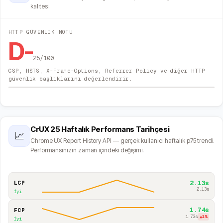
kalitesi.
HTTP GÜVENLIK NOTU
D-
25
/100
CSP, HSTS, X-Frame-Options, Referrer Policy ve diğer HTTP
güvenlik başlıklarını değerlendirir.
CrUX 25 Haftalık Performans Tarihçesi
📈
Chrome UX Report History API — gerçek kullanıcı haftalık p75 trendi.
Performansınızın zaman içindeki değişimi.
2.13s
LCP
2.13s
İyi
1.74s
FCP
1.73s
▲
1
%
İyi