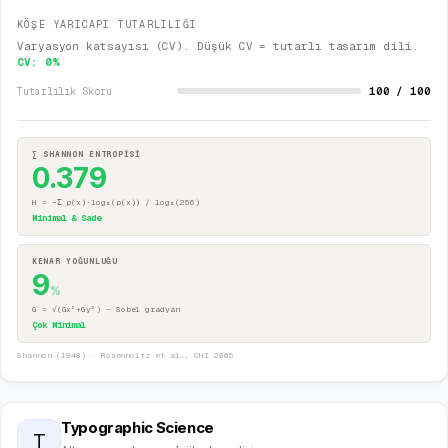
KÖŞE YARICAPI TUTARLILIĞI
Varyasyon katsayısı (CV). Düşük CV = tutarlı tasarım dili.
CV:
0
%
100 / 100
Tutarlılık Skoru
∑ SHANNON ENTROPİSİ
0.379
H = −Σ p(x)·log₂(p(x)) / log₂(256)
Minimal & Sade
KENAR YOĞUNLUĞU
9
%
G = √(Gx²+Gy²) — Sobel gradyan
Çok Minimal
Shannon (1948) · Rosenholtz et al., CHI 2005
Typographic Science
T