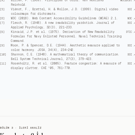
Birren, F. (1969). Principles of Color. Van Nostrand
[
4
]
WorldCat ↗
Reinhold.
Viénot, F., Brettel, H. & Mollon, J.D. (1999). Digital video
[
5
]
DOI ↗
colourmaps for dichromats.
W3C (2018). Web Content Accessibility Guidelines (WCAG) 2.1.
[
6
]
W3C ↗
Flesch, R. (1948). A new readability yardstick. Journal of
[
7
]
DOI ↗
Applied Psychology, 32(3), 221–233.
Kincaid, J.P. et al. (1975). Derivation of New Readability
[
8
]
DTIC ↗
Formulas for Navy Enlisted Personnel. Naval Technical Training
Command.
Moon, P. & Spencer, D.E. (1944). Aesthetic measure applied to
[
9
]
DOI ↗
color harmony. JOSA, 34(4), 234–242.
Shannon, C.E. (1948). A mathematical theory of communication.
[
10
]
DOI ↗
Bell System Technical Journal, 27(3), 379–423.
Rosenholtz, R. et al. (2005). Feature congestion: A measure of
[
11
]
DOI ↗
display clutter. CHI '05, 761–770.
BÖLÜM 3 · İLERI ANALIZ