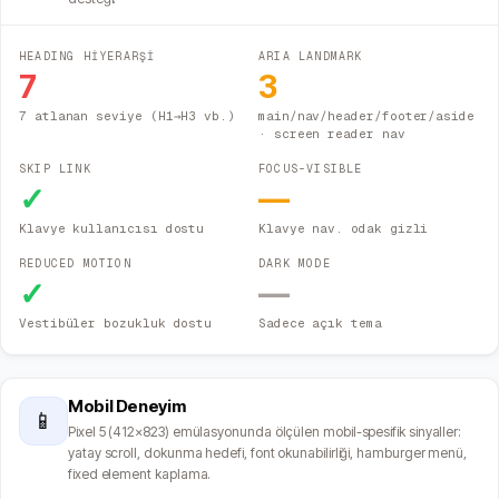
HEADING HİYERARŞİ
ARIA LANDMARK
7
3
7 atlanan seviye (H1→H3 vb.)
main/nav/header/footer/aside
· screen reader nav
SKIP LINK
FOCUS-VISIBLE
✓
—
Klavye kullanıcısı dostu
Klavye nav. odak gizli
REDUCED MOTION
DARK MODE
✓
—
Vestibüler bozukluk dostu
Sadece açık tema
Mobil Deneyim
📱
Pixel 5 (412×823) emülasyonunda ölçülen mobil-spesifik sinyaller:
yatay scroll, dokunma hedefi, font okunabilirliği, hamburger menü,
fixed element kaplama.