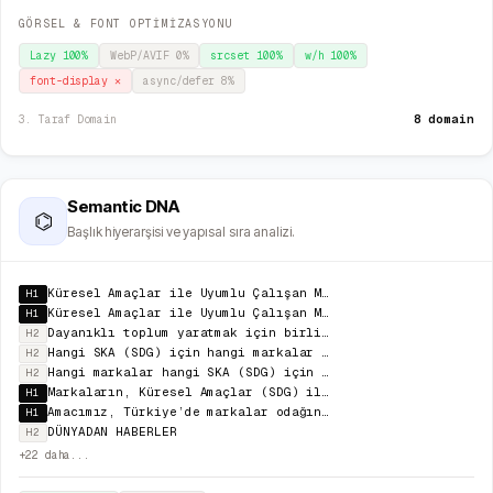
GÖRSEL & FONT OPTİMİZASYONU
Lazy
100
%
WebP/AVIF
0
%
srcset
100
%
w/h
100
%
font-display
✕
async/defer
8
%
8 domain
3. Taraf Domain
Semantic DNA
⌬
Başlık hiyerarşisi ve yapısal sıra analizi.
Küresel Amaçlar ile Uyumlu Çalışan Markaların Aksiyon Haritası
H1
Küresel Amaçlar ile Uyumlu Çalışan Markaların Aksiyon Haritası
H1
Dayanıklı toplum yaratmak için birlikte dönüşeceğiz
H2
Hangi SKA (SDG) için hangi markalar çalışıyor?
H2
Hangi markalar hangi SKA (SDG) için çalışıyor?
H2
Markaların, Küresel Amaçlar (SDG) ile uyumlu iş modellerinin, projelerinin paylaşım ve iletişimini y
H1
Amacımız, Türkiye’de markalar odağında Sürdürülebilir Kalkınma Amaçları ile uyumlu çalışmalarda etki
H1
DÜNYADAN HABERLER
H2
+
22
daha...