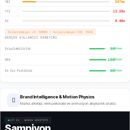
507
ms
TBT
13.28
s
TTI
8.40
s
SI
Kullanılmayan JS:
586
KB
Kullanılmayan CSS:
95
KB
GERÇEK KULLANICI DENEYİMİ
90
Erişilebilirlik
Mükem.
100
SEO
Mükem.
96
En İyi Pratikler
Mükem.
Brand Intelligence & Motion Physics
🫆
Marka arketipi, renk psikolojisi ve animasyon akışkanlık analizi.
1ST AI · MARKA ARKETİPİ
Şampiyon