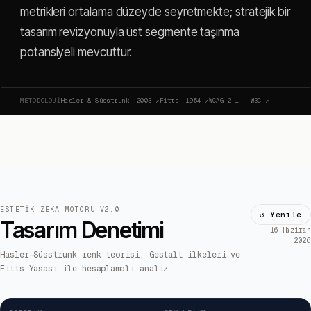
metrikleri ortalama düzeyde seyretmekte; stratejik bir
tasarım revizyonuyla üst segmente taşınma
potansiyeli mevcuttur.
METODOLOJI
Hasler & Süsstrunk, 2003
↗
Fitts, 1954
↗
WCAG 2.1 — W3C
↗
ESTETIK ZEKA MOTORU V2.0
↺ Yenile
Tasarım Denetimi
16 Haziran
2026
Hasler-Süsstrunk renk teorisi, Gestalt ilkeleri ve
Fitts Yasası ile hesaplamalı analiz.