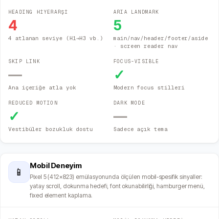
HEADING HİYERARŞİ
ARIA LANDMARK
4
5
4 atlanan seviye (H1→H3 vb.)
main/nav/header/footer/aside
· screen reader nav
SKIP LINK
FOCUS-VISIBLE
—
✓
Ana içeriğe atla yok
Modern focus stilleri
REDUCED MOTION
DARK MODE
✓
—
Vestibüler bozukluk dostu
Sadece açık tema
Mobil Deneyim
📱
Pixel 5 (412×823) emülasyonunda ölçülen mobil-spesifik sinyaller:
yatay scroll, dokunma hedefi, font okunabilirliği, hamburger menü,
fixed element kaplama.