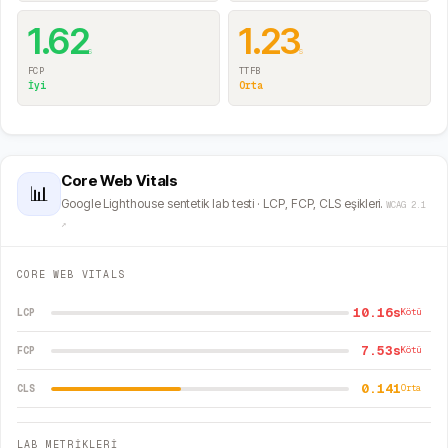
1.62
1.23
s
s
FCP
TTFB
İyi
Orta
Core Web Vitals
📊
Google Lighthouse sentetik lab testi · LCP, FCP, CLS eşikleri.
WCAG 2.1
↗
CORE WEB VITALS
10.16s
LCP
Kötü
7.53s
FCP
Kötü
0.141
CLS
Orta
LAB METRİKLERİ