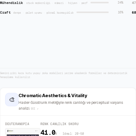
Mühendislik
47
34
%
·
stack modernliği · mimari · hijyen · perf
Craft
68
16
%
·
denge · palet uyumu · görsel karmaşıklık
Gemini gibi kara kutu yapay zeka modelleri yerine akademik formüller ve deterministik
hesaplama kullanılır.
Chromatic Aesthetics & Vitality
🎨
Hasler-Süsstrunk metriğiyle renk canlılığı ve perceptual varyans
analizi.
DOI ↗
DEUTERANOPIA
RENK CANLILIK SKORU
41.0
M · İdeal: 20–50