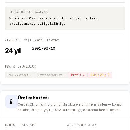
INFRASTRUCTURE ANALYSIS
WordPress CMS üzerine kurulu. Plugin ve tema
ekosistemiyle geliştirilmiş.
ALAN ADI YAŞI
TESCİL TARİHİ
2001-08-10
24
yıl
PWA & UYUMLULUK
PWA Manifest
—
Service Worker
—
Brotli
✕
GDPR/KVKK
?
Üretim Kalitesi
🧪
Gerçek Chromium oturumunda ölçülen runtime sinyalleri — konsol
hataları, 3rd party yük, DOM karmaşıklığı, dokunma hedefi uyumu.
KONSOL HATALARI
3RD PARTY ALAN