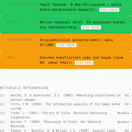
✓
Yeşil Tasarım: 0.06g CO₂/ziyaret — çevre
SÜRDÜRÜLEBILIRLIK
dostu optimizasyon başarılı.
ETKI
DÜŞÜK
✓
Motion tasarımı aktif: 23 animasyon kuralı
MOTION
ile canlandırılmış.
ETKI
DÜŞÜK
⚠
Erişilebilirlik geliştirilmeli (a11y
ERIŞILEBILIRLIK
67/100)
ETKI
DÜŞÜK
⚠
Dokunma hedeflerinin çoğu çok küçük (uyum
MOBIL
%0, ideal 44px+)
ETKI
ORTA
METODOLOJI REFERANSLARI
Hasler, D. & Suesstrunk, S.E. (2003). Measuring colorfulness in
[
1
]
DOI ↗
natural images.
Fitts, P.M. (1954). The information capacity of the human motor
[
2
]
DOI ↗
system.
Itten, J. (1961). The Art of Color. Reinhold Publishing
[
3
]
WorldCat ↗
Corporation.
Birren, F. (1969). Principles of Color. Van Nostrand
[
4
]
WorldCat ↗
Reinhold.
Viénot, F., Brettel, H. & Mollon, J.D. (1999). Digital video
[
5
]
DOI ↗