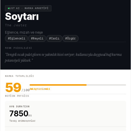
1ST AI · MARKA ARKETİPİ
Soytarı
The Jester
Eğlence, mizah ve neşe
#Eğlenceli
#Neşeli
#Canlı
#Özgür
RENK PSİKOLOJİSİ
"
Dengeli sıcak palet güven ve yakınlık hissi veriyor; kullanıcıyla duygusal bağ kurma
potansiyeli yüksek.
"
MARKA TUTARLILIĞI
59
Geliştirilmeli
/100
MOTION PHYSICS
AVG DURATION
7850
ms
Yavaş animasyonlar