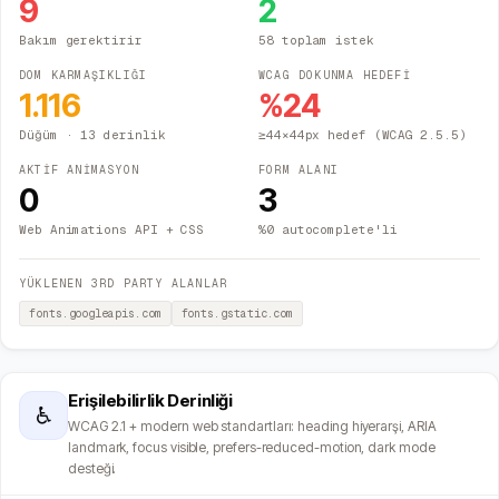
9
2
Bakım gerektirir
58 toplam istek
DOM KARMAŞIKLIĞI
WCAG DOKUNMA HEDEFİ
1.116
%
24
Düğüm
· 13 derinlik
≥44×44px hedef (WCAG 2.5.5)
AKTİF ANİMASYON
FORM ALANI
0
3
Web Animations API + CSS
%0 autocomplete'li
YÜKLENEN 3RD PARTY ALANLAR
fonts.googleapis.com
fonts.gstatic.com
Erişilebilirlik Derinliği
♿
WCAG 2.1 + modern web standartları: heading hiyerarşi, ARIA
landmark, focus visible, prefers-reduced-motion, dark mode
desteği.