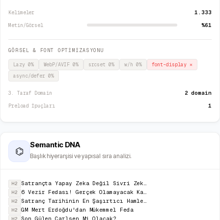
1.333
Kelimeler
%61
Metin/Görsel
GÖRSEL & FONT OPTİMİZASYONU
Lazy
0
%
WebP/AVIF
0
%
srcset
0
%
w/h
0
%
font-display
✕
async/defer
0
%
2 domain
3. Taraf Domain
1
Preload İpuçları
Semantic DNA
⌬
Başlık hiyerarşisi ve yapısal sıra analizi.
Satrançta Yapay Zeka Değil Sivri Zeka (3 Kale, Vezir ve At Fedası)
H2
6 Vezir Fedası! Gerçek Olamayacak Kadar Güzel!
H2
Satranç Tarihinin En Şaşırtıcı Hamlesi
H2
GM Mert Erdoğdu'dan Mükemmel Feda
H2
Son Gülen Carlsen Mi Olacak?
H2