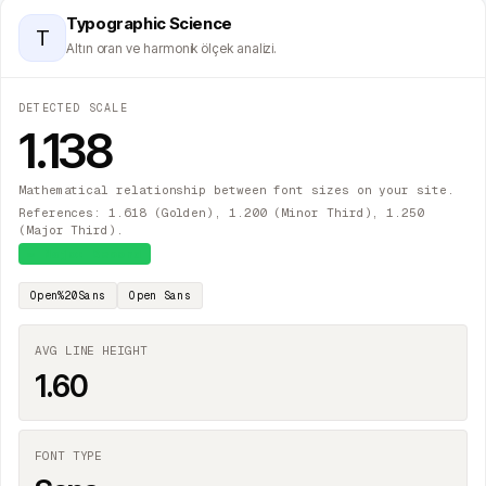
Typographic Science
T
Altın oran ve harmonik ölçek analizi.
DETECTED SCALE
1.138
Mathematical relationship between font sizes on your site.
References: 1.618 (Golden), 1.200 (Minor Third), 1.250
(Major Third).
≈
Major Second
Open%20Sans
Open Sans
AVG LINE HEIGHT
1.60
FONT TYPE