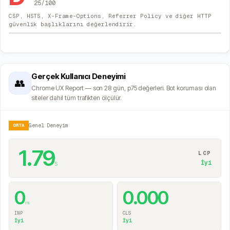
25
/100
CSP, HSTS, X-Frame-Options, Referrer Policy ve diğer HTTP
güvenlik başlıklarını değerlendirir.
Gerçek Kullanıcı Deneyimi
👥
Chrome UX Report — son 28 gün, p75 değerleri. Bot koruması olan
siteler dahil tüm trafikten ölçülür.
ORTA
Genel Deneyim
1.79
LCP
s
İyi
0
0.000
ms
INP
CLS
İyi
İyi