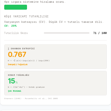
4px ızgara sistemine hizalama oranı.
Sistematik
KÖŞE YARICAPI TUTARLILIĞI
Varyasyon katsayısı (CV). Düşük CV = tutarlı tasarım dili.
CV:
29
%
71 / 100
Tutarlılık Skoru
∑ SHANNON ENTROPİSİ
0.767
H = −Σ p(x)·log₂(p(x)) / log₂(256)
Dengeli Yoğunluk
KENAR YOĞUNLUĞU
15
%
G = √(Gx²+Gy²) — Sobel gradyan
Çok Minimal
Shannon (1948) · Rosenholtz et al., CHI 2005