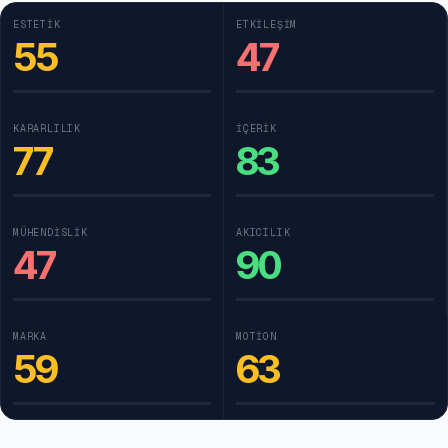
ESTETIK
ETKILEŞIM
55
47
KARARLILIK
İÇERIK
77
83
MÜHENDISLIK
AKICILIK
47
90
MARKA
MOTION
59
63