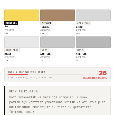
BIRINCIL
İKINCIL
ARKA PLAN
Sarı
Turuncu
Beyaz
#F8D858
#A88868
#D8D8D8
38
%
24
%
16
%
ARKA PLAN
NÖTR
NÖTR
Beyaz
Açık Gri
Açık Gri
#E8E8E8
#C8C8C8
#B8B8B8
11
%
7
%
4
%
26
MOON & SPENCER ORAN SKORU
A₁/A₂ = (V₂·C₂)/(V₁·C₁) — JOSA 1944
Belirsizlik Bölgesi
RENK PSİKOLOJİSİ
Sarı iyimserlik ve yeniliği simgeler. Yüksek
parlaklığı kontrast yönetimini kritik kılar; arka plan
kullanımında okunabilirlik titizlik gerektirir.
(Birren, 1969)