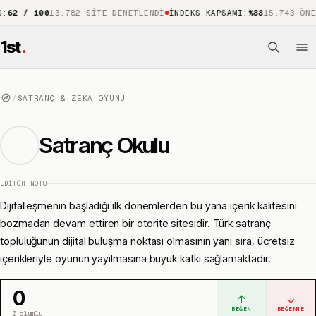
 100
13.782 SITE DENETLENDI
İNDEKS KAPSAMI
:
%88
15.743 ÖNE ÇIKAN
1st
.
/
SATRANÇ & ZEKA OYUNU
Satranç Okulu
EDITÖR NOTU
Dijitalleşmenin başladığı ilk dönemlerden bu yana içerik kalitesini
bozmadan devam ettiren bir otorite sitesidir. Türk satranç
topluluğunun dijital buluşma noktası olmasının yanı sıra, ücretsiz
içerikleriyle oyunun yayılmasına büyük katkı sağlamaktadır.
0
↑
↓
BEĞEN
BEĞENME
0
olumlu