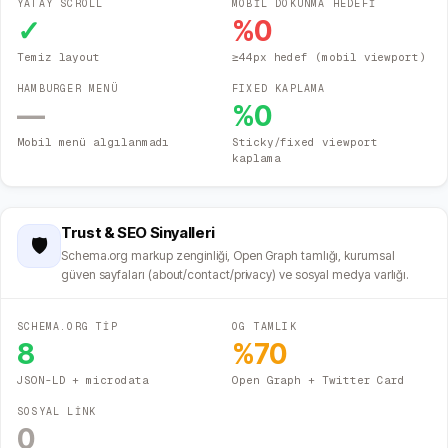
YATAY SCROLL
MOBİL DOKUNMA HEDEFİ
✓
%
0
Temiz layout
≥44px hedef (mobil viewport)
HAMBURGER MENÜ
FIXED KAPLAMA
—
%
0
Mobil menü algılanmadı
Sticky/fixed viewport
kaplama
Trust & SEO Sinyalleri
🛡️
Schema.org markup zenginliği, Open Graph tamlığı, kurumsal
güven sayfaları (about/contact/privacy) ve sosyal medya varlığı.
SCHEMA.ORG TİP
OG TAMLIK
8
%
70
JSON-LD + microdata
Open Graph + Twitter Card
SOSYAL LİNK
0