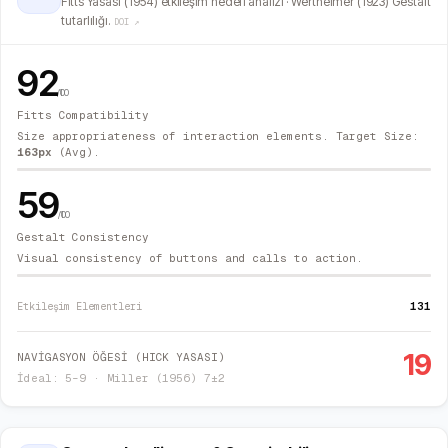
Fitts Yasası (1954) etkileşim hedefi analizi · Wertheimer (1923) Gestalt
tutarlılığı.
DOI ↗
92
/100
Fitts Compatibility
Size appropriateness of interaction elements. Target Size:
163
px
(Avg).
59
/100
Gestalt Consistency
Visual consistency of buttons and calls to action.
131
Etkileşim Elementleri
19
NAVİGASYON ÖĞESİ (HICK YASASI)
İdeal: 5–9 · Miller (1956) 7±2