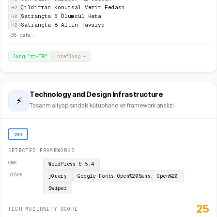
Çıldırtan Konumsal Vezir Fedası
H2
Satrançta 5 Ölümcül Hata
H2
Satrançta 8 Altın Tavsiye
H2
+
35
daha...
lang="
tr-TR
"
hreflang
—
Technology and Design Infrastructure
⚡
Tasarım altyapısındaki kütüphane ve framework analizi.
SSR
DETECTED FRAMEWORKS
CMS
WordPress
6.5.4
DIĞER
jQuery
Google Fonts
Open%20Sans, Open%20
Swiper
25
TECH MODERNITY SCORE