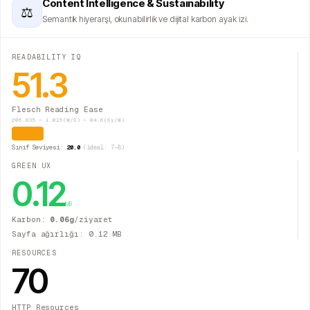
Content Intelligence & Sustainability
⚖
Semantik hiyerarşi, okunabilirlik ve dijital karbon ayak izi.
READABILITY IQ
51.3
Flesch Reading Ease
206.835 − 1.015(W/S) − 84.6(Sy/W)
Orta
Sınıf Seviyesi:
20.0
(ideal: 7–8)
GREEN UX
0.12
MB
Karbon:
0.06
g
/ziyaret
Sayfa ağırlığı:
0.12
MB
RESOURCES
70
HTTP Resources