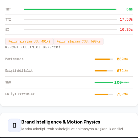
6
ms
TBT
17.58
s
TTI
10.35
s
SI
Kullanılmayan JS:
401
KB
Kullanılmayan CSS:
590
KB
GERÇEK KULLANICI DENEYİMİ
83
Performans
Orta
67
Erişilebilirlik
Orta
100
SEO
Mükem.
73
En İyi Pratikler
Orta
Brand Intelligence & Motion Physics
🫆
Marka arketipi, renk psikolojisi ve animasyon akışkanlık analizi.