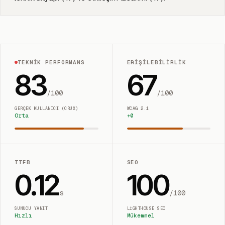
TEKNIK PERFORMANS
ERIŞILEBILIRLIK
83
67
/100
/100
GERÇEK KULLANICI (CRUX)
WCAG 2.1
Orta
+
0
TTFB
SEO
0.12
100
s
/100
SUNUCU YANIT
LIGHTHOUSE SEO
Hızlı
Mükemmel