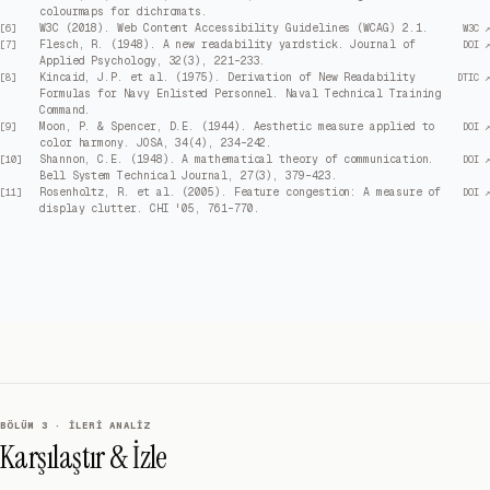
colourmaps for dichromats.
W3C (2018). Web Content Accessibility Guidelines (WCAG) 2.1.
[
6
]
W3C ↗
Flesch, R. (1948). A new readability yardstick. Journal of
[
7
]
DOI ↗
Applied Psychology, 32(3), 221–233.
Kincaid, J.P. et al. (1975). Derivation of New Readability
[
8
]
DTIC ↗
Formulas for Navy Enlisted Personnel. Naval Technical Training
Command.
Moon, P. & Spencer, D.E. (1944). Aesthetic measure applied to
[
9
]
DOI ↗
color harmony. JOSA, 34(4), 234–242.
Shannon, C.E. (1948). A mathematical theory of communication.
[
10
]
DOI ↗
Bell System Technical Journal, 27(3), 379–423.
Rosenholtz, R. et al. (2005). Feature congestion: A measure of
[
11
]
DOI ↗
display clutter. CHI '05, 761–770.
BÖLÜM 3 · İLERI ANALIZ
Karşılaştır & İzle