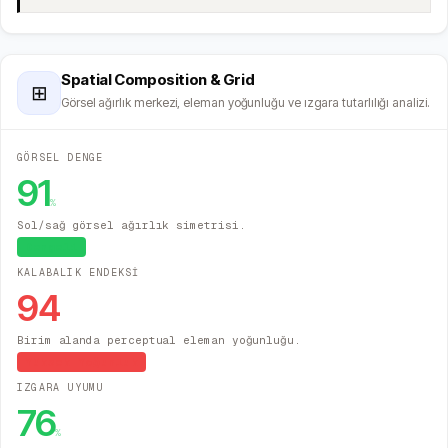
Spatial Composition & Grid
⊞
Görsel ağırlık merkezi, eleman yoğunluğu ve ızgara tutarlılığı analizi.
GÖRSEL DENGE
91
%
Sol/sağ görsel ağırlık simetrisi.
Dengeli
KALABALIK ENDEKSİ
94
Birim alanda perceptual eleman yoğunluğu.
Yüksek Yoğunluk
IZGARA UYUMU
76
%