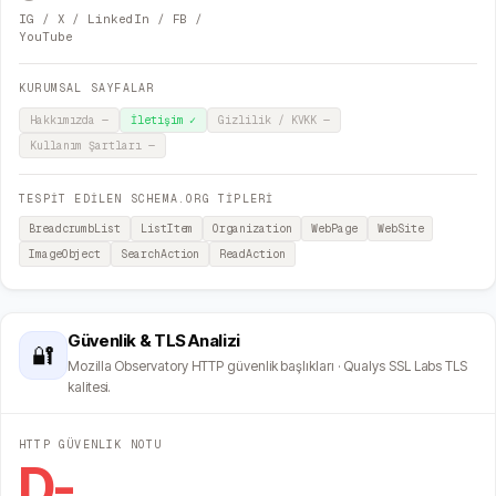
IG / X / LinkedIn / FB /
YouTube
KURUMSAL SAYFALAR
Hakkımızda
—
İletişim
✓
Gizlilik / KVKK
—
Kullanım Şartları
—
TESPİT EDİLEN SCHEMA.ORG TİPLERİ
BreadcrumbList
ListItem
Organization
WebPage
WebSite
ImageObject
SearchAction
ReadAction
Güvenlik & TLS Analizi
🔐
Mozilla Observatory HTTP güvenlik başlıkları · Qualys SSL Labs TLS
kalitesi.
HTTP GÜVENLIK NOTU
D-