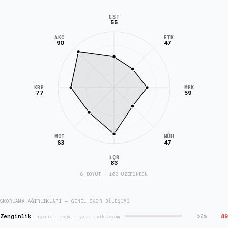
EST
55
AKC
ETK
90
47
KRR
MRK
77
59
MÜH
MOT
63
47
İÇR
83
8 BOYUT · 100 ÜZERİNDEN
SKORLAMA AĞIRLIKLARI — GENEL SKOR BILEŞIMI
Zenginlik
89
50
%
·
içerik · medya · yapı · etkileşim