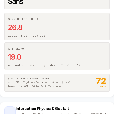
Sans
GUNNING FOG INDEX
26.8
İdeal: 8–12 ·
Çok zor
ARI SKORU
19.0
Automated Readability Index · İdeal: 6–10
72
φ ALTIN ORAN TİPOGRAFİ UYUMU
φ = 1.618 · ölçek mesafesi + satır yüksekliği analizi
Pearsonified GRT · Golden Ratio Typography
Yakın
Interaction Physics & Gestalt
≡