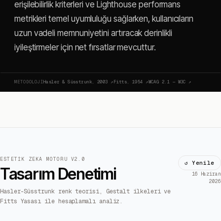
erişilebilirlik kriterleri ve Lighthouse performans
metrikleri temel uyumluluğu sağlarken, kullanıcıların
uzun vadeli memnuniyetini artıracak derinlikli
iyileştirmeler için net fırsatlar mevcuttur.
METODOLOJI
Hasler & Süsstrunk, 2003
↗
Fitts, 1954
↗
WCAG 2.1 — W3C
↗
ESTETIK ZEKA MOTORU V2.0
↺ Yenile
Tasarım Denetimi
16 Haziran
2026
Hasler-Süsstrunk renk teorisi, Gestalt ilkeleri ve
Fitts Yasası ile hesaplamalı analiz.