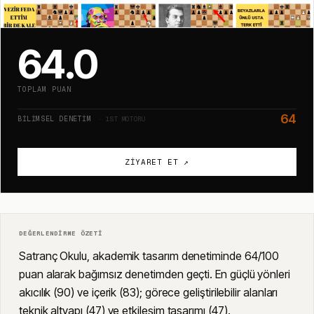
64.0
TOPLAM PUAN
64
BILIMSEL DENETIM
· 1ST MOTORU
ZIYARET ET ↗
DEĞERLENDIRME ÖZETI
Satranç Okulu, akademik tasarım denetiminde 64/100
puan alarak bağımsız denetimden geçti. En güçlü yönleri
akıcılık (90) ve içerik (83); görece geliştirilebilir alanları
teknik altyapı (47) ve etkileşim tasarımı (47).