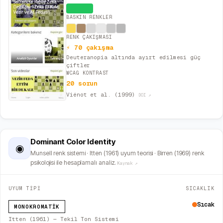
Canlı
BASKIN RENKLER
RENK ÇAKIŞMASI
⚡ 70 çakışma
Deuteranopia altında ayırt edilmesi güç
çiftler
WCAG KONTRAST
20 sorun
Viénot et al. (1999)
DOI ↗
Dominant Color Identity
◉
Munsell renk sistemi · Itten (1961) uyum teorisi · Birren (1969) renk
psikolojisi ile hesaplamalı analiz.
Kaynak ↗
UYUM TİPİ
SICAKLIK
Sıcak
MONOKROMATIK
Itten (1961) — Tekil Ton Sistemi