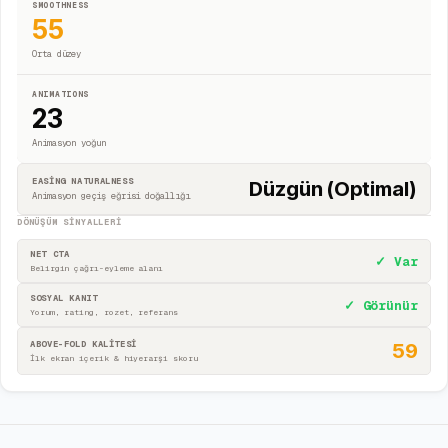
SMOOTHNESS
55
Orta düzey
ANIMATIONS
23
Animasyon yoğun
EASING NATURALNESS
Düzgün (Optimal)
Animasyon geçiş eğrisi doğallığı
DÖNÜŞÜM SINYALLERI
NET CTA
✓ Var
Belirgin çağrı-eyleme alanı
SOSYAL KANIT
✓ Görünür
Yorum, rating, rozet, referans
ABOVE-FOLD KALİTESİ
59
İlk ekran içerik & hiyerarşi skoru