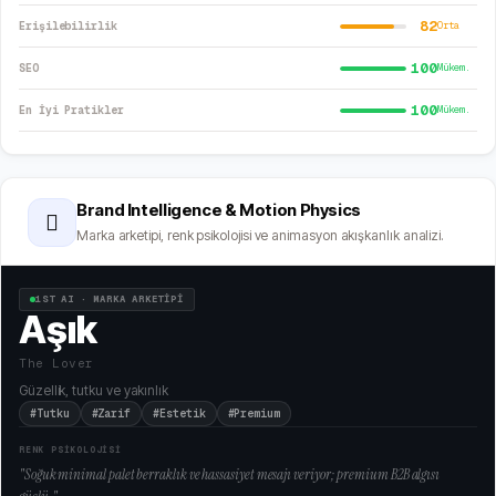
82
Erişilebilirlik
Orta
100
SEO
Mükem.
100
En İyi Pratikler
Mükem.
Brand Intelligence & Motion Physics
🫆
Marka arketipi, renk psikolojisi ve animasyon akışkanlık analizi.
1ST AI · MARKA ARKETİPİ
Aşık
The Lover
Güzellik, tutku ve yakınlık
#Tutku
#Zarif
#Estetik
#Premium
RENK PSİKOLOJİSİ
"
Soğuk minimal palet berraklık ve hassasiyet mesajı veriyor; premium B2B algısı