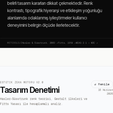
belirli tasarım kararları dikkat çekmektedir. Renk
kontrastı, tipografik hiyerarşi ve etkileşim yoğunluğu
alanlarında odaklanmış iyileştirmeler kullanıcı
deneyimini belirgin ölçüde ilerletecektir.
METODOLOJI
Hasler & Süsstrunk, 2003
↗
Fitts, 1954
↗
WCAG 2.1 — W3C
↗
ESTETIK ZEKA MOTORU V2.0
↺ Yenile
Tasarım Denetimi
16 Haziran
2026
Hasler-Süsstrunk renk teorisi, Gestalt ilkeleri ve
Fitts Yasası ile hesaplamalı analiz.