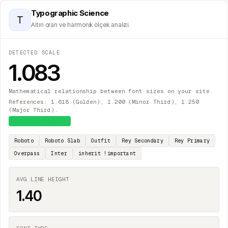
Typographic Science
T
Altın oran ve harmonik ölçek analizi.
DETECTED SCALE
1.083
Mathematical relationship between font sizes on your site.
References: 1.618 (Golden), 1.200 (Minor Third), 1.250
(Major Third).
≈
Major Second
Roboto
Roboto Slab
Outfit
Rey Secondary
Rey Primary
Overpass
Inter
inherit !important
AVG LINE HEIGHT
1.40