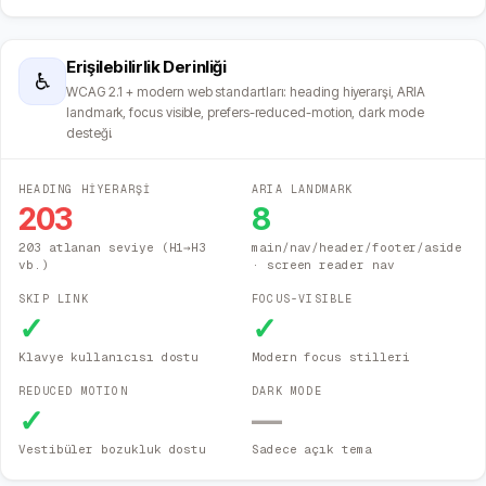
Erişilebilirlik Derinliği
♿
WCAG 2.1 + modern web standartları: heading hiyerarşi, ARIA
landmark, focus visible, prefers-reduced-motion, dark mode
desteği.
HEADING HİYERARŞİ
ARIA LANDMARK
203
8
203 atlanan seviye (H1→H3
main/nav/header/footer/aside
vb.)
· screen reader nav
SKIP LINK
FOCUS-VISIBLE
✓
✓
Klavye kullanıcısı dostu
Modern focus stilleri
REDUCED MOTION
DARK MODE
✓
—
Vestibüler bozukluk dostu
Sadece açık tema