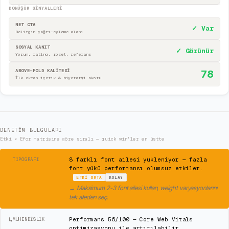
DÖNÜŞÜM SINYALLERI
NET CTA
✓ Var
Belirgin çağrı-eyleme alanı
SOSYAL KANIT
✓ Görünür
Yorum, rating, rozet, referans
ABOVE-FOLD KALİTESİ
78
İlk ekran içerik & hiyerarşi skoru
DENETIM BULGULARI
Etki × Efor matrisine göre sıralı — quick win'ler en üstte
⚠
8 farklı font ailesi yükleniyor — fazla
TIPOGRAFI
font yükü performansı olumsuz etkiler.
ETKI
ORTA
KOLAY
→
Maksimum 2-3 font ailesi kullan, weight varyasyonlarını
tek aileden seç.
↳
Performans 56/100 — Core Web Vitals
MÜHENDISLIK
optimizasyonu ile artırılabilir.