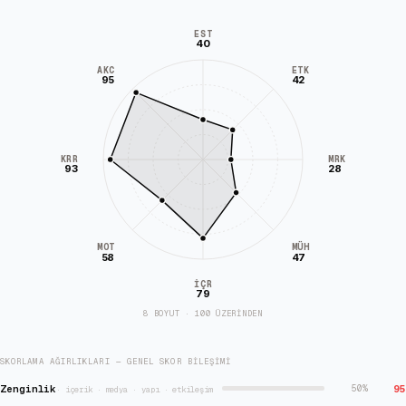
EST
40
AKC
ETK
95
42
KRR
MRK
93
28
MÜH
MOT
58
47
İÇR
79
8 BOYUT · 100 ÜZERİNDEN
SKORLAMA AĞIRLIKLARI — GENEL SKOR BILEŞIMI
Zenginlik
95
50
%
·
içerik · medya · yapı · etkileşim