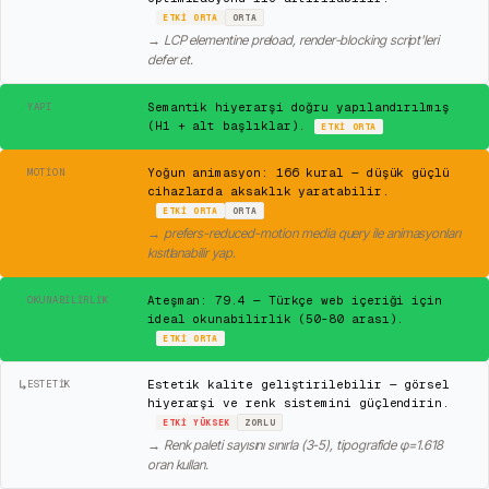
ETKI
ORTA
ORTA
→
LCP elementine preload, render-blocking script'leri
defer et.
✓
Semantik hiyerarşi doğru yapılandırılmış
YAPI
(H1 + alt başlıklar).
ETKI
ORTA
⚠
Yoğun animasyon: 166 kural — düşük güçlü
MOTION
cihazlarda aksaklık yaratabilir.
ETKI
ORTA
ORTA
→
prefers-reduced-motion media query ile animasyonları
kısıtlanabilir yap.
✓
Ateşman: 79.4 — Türkçe web içeriği için
OKUNABILIRLIK
ideal okunabilirlik (50-80 arası).
ETKI
ORTA
↳
Estetik kalite geliştirilebilir — görsel
ESTETIK
hiyerarşi ve renk sistemini güçlendirin.
ETKI
YÜKSEK
ZORLU
→
Renk paleti sayısını sınırla (3-5), tipografide φ=1.618
oran kullan.