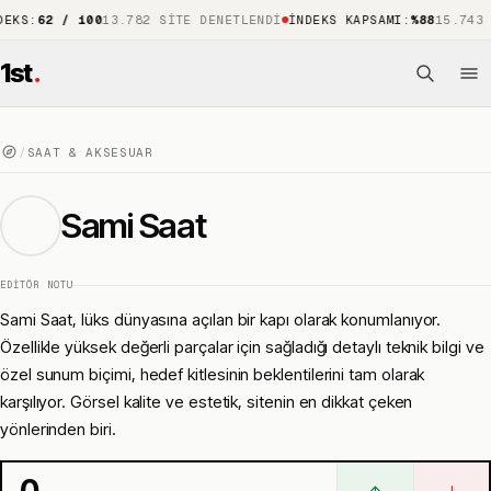
62 / 100
13.782 SITE DENETLENDI
İNDEKS KAPSAMI
:
%88
15.743 ÖNE Ç
1st
.
/
SAAT & AKSESUAR
Sami Saat
EDITÖR NOTU
Sami Saat, lüks dünyasına açılan bir kapı olarak konumlanıyor.
Özellikle yüksek değerli parçalar için sağladığı detaylı teknik bilgi ve
özel sunum biçimi, hedef kitlesinin beklentilerini tam olarak
karşılıyor. Görsel kalite ve estetik, sitenin en dikkat çeken
yönlerinden biri.
0