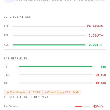
↗
CORE WEB VITALS
20.02s
LCP
Kötü
5.50s
FCP
Kötü
0.001
CLS
İyi
LAB METRİKLERİ
6
ms
TBT
20.82
s
TTI
10.41
s
SI
Kullanılmayan JS:
524
KB
Kullanılmayan CSS:
74
KB
GERÇEK KULLANICI DENEYİMİ
43
Performans
Düşük