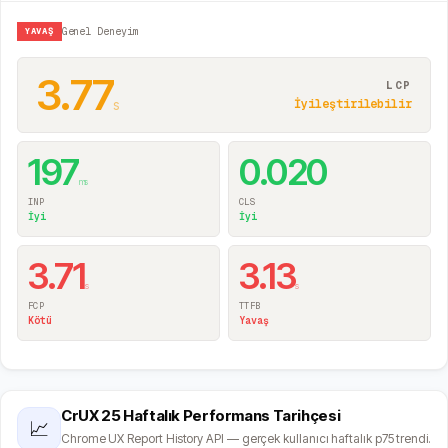
YAVAŞ
Genel Deneyim
3.77
LCP
s
İyileştirilebilir
197
0.020
ms
INP
CLS
İyi
İyi
3.71
3.13
s
s
FCP
TTFB
Kötü
Yavaş
CrUX 25 Haftalık Performans Tarihçesi
📈
Chrome UX Report History API — gerçek kullanıcı haftalık p75 trendi.