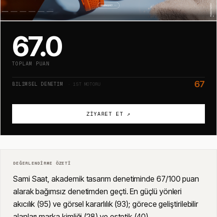
67.0
TOPLAM PUAN
67
BILIMSEL DENETIM
· 1ST MOTORU
ZIYARET ET ↗
DEĞERLENDIRME ÖZETI
Sami Saat, akademik tasarım denetiminde 67/100 puan
alarak bağımsız denetimden geçti. En güçlü yönleri
akıcılık (95) ve görsel kararlılık (93); görece geliştirilebilir
alanları marka kimliği (28) ve estetik (40).