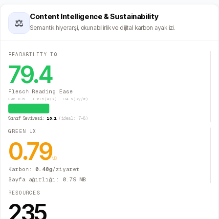
Content Intelligence & Sustainability
⚖
Semantik hiyerarşi, okunabilirlik ve dijital karbon ayak izi.
READABILITY IQ
79.4
Flesch Reading Ease
206.835 − 1.015(W/S) − 84.6(Sy/W)
Çok Kolay
Sınıf Seviyesi:
16.1
(ideal: 7–8)
GREEN UX
0.79
MB
Karbon:
0.40
g
/ziyaret
Sayfa ağırlığı:
0.79
MB
RESOURCES
235