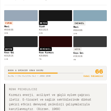
VURGU
METIN
İKINCIL
Mavi
Siyah
Mavi
#98A8B8
#181818
#88A8B8
38
%
24
%
16
%
METIN
BIRINCIL
NÖTR
Koyu Gri
Koyu Kırmızı
Koyu Gri
#282828
#280808
#383838
11
%
7
%
4
%
66
MOON & SPENCER ORAN SKORU
A₁/A₂ = (V₂·C₂)/(V₁·C₁) — JOSA 1944
Kabul Edilebilir
RENK PSİKOLOJİSİ
Kırmızı enerji, aciliyet ve güçlü eylem çağrısı
iletir. E-ticaret ve sağlık sektörlerinde dikkat
çekici etkisi deneysel psikoloji çalışmalarıyla
kanıtlanmıştır. (Birren, 1969)