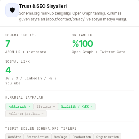
Trust & SEO Sinyalleri
🛡️
Schema.org markup zenginliği, Open Graph tamlığı, kurumsal
güven sayfaları (about/contact/privacy) ve sosyal medya varlığı.
SCHEMA.ORG TİP
OG TAMLIK
7
%
100
JSON-LD + microdata
Open Graph + Twitter Card
SOSYAL LİNK
4
IG / X / LinkedIn / FB /
YouTube
KURUMSAL SAYFALAR
Hakkımızda
✓
İletişim
—
Gizlilik / KVKK
✓
Kullanım Şartları
—
TESPİT EDİLEN SCHEMA.ORG TİPLERİ
WebSite
SearchAction
WebPage
ReadAction
Organization