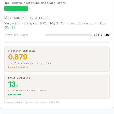
4px ızgara sistemine hizalama oranı.
Sistematik
KÖŞE YARICAPI TUTARLILIĞI
Varyasyon katsayısı (CV). Düşük CV = tutarlı tasarım dili.
CV:
0
%
100 / 100
Tutarlılık Skoru
∑ SHANNON ENTROPİSİ
0.879
H = −Σ p(x)·log₂(p(x)) / log₂(256)
Dengeli Yoğunluk
KENAR YOĞUNLUĞU
13
%
G = √(Gx²+Gy²) — Sobel gradyan
Çok Minimal
Shannon (1948) · Rosenholtz et al., CHI 2005