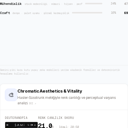
Mühendislik
47
34
%
·
stack modernliği · mimari · hijyen · perf
Craft
69
16
%
·
denge · palet uyumu · görsel karmaşıklık
Gemini gibi kara kutu yapay zeka modelleri yerine akademik formüller ve deterministik
hesaplama kullanılır.
Chromatic Aesthetics & Vitality
🎨
Hasler-Süsstrunk metriğiyle renk canlılığı ve perceptual varyans
analizi.
DOI ↗
DEUTERANOPIA
RENK CANLILIK SKORU
21.0
M · İdeal: 20–50