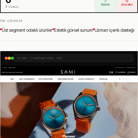
↑
↓
BEĞEN
BEĞENME
0
olumlu
ÖNE ÇIKANLAR
Üst segment odaklı ürünler
Estetik görsel sunum
Uzman içerik desteği
https://samiwatches.com