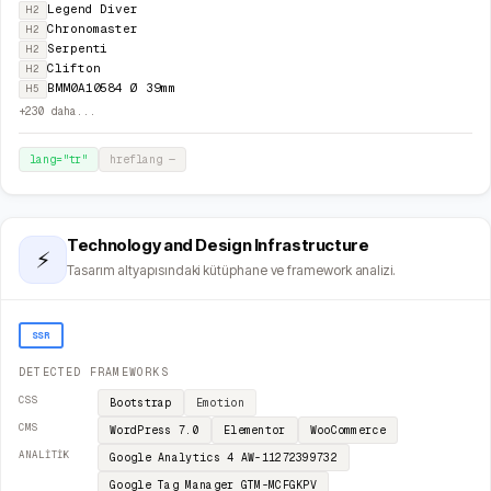
Legend Diver
H2
Chronomaster
H2
Serpenti
H2
Clifton
H2
BMM0A10584 Ø 39mm
H5
+
230
daha...
lang="
tr
"
hreflang
—
Technology and Design Infrastructure
⚡
Tasarım altyapısındaki kütüphane ve framework analizi.
SSR
DETECTED FRAMEWORKS
CSS
Bootstrap
Emotion
CMS
WordPress
7.0
Elementor
WooCommerce
ANALITIK
Google Analytics 4
AW-11272399732
Google Tag Manager
GTM-MCFGKPV