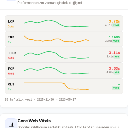
Performansınızın zaman içindeki değişimi.
3.72s
LCP
4.31s
▼
14
%
Orta
174ms
INP
194ms
▼
10
%
İyi
3.11s
TTFB
3.41s
▼
9
%
Kötü
3.63s
FCP
4.01s
▼
9
%
Kötü
—
CLS
—
▼
89
%
İyi
25
haftalık veri ·
2025-11-30
→
2026-05-17
Core Web Vitals
📊
Google Lighthouse sentetik lab testi · LCP, FCP, CLS eşikleri.
WCAG 2.1