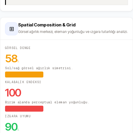
Spatial Composition & Grid
⊞
Görsel ağırlık merkezi, eleman yoğunluğu ve ızgara tutarlılığı analizi.
GÖRSEL DENGE
58
%
Sol/sağ görsel ağırlık simetrisi.
Hafif Asimetrik
KALABALIK ENDEKSİ
100
Birim alanda perceptual eleman yoğunluğu.
Yüksek Yoğunluk
IZGARA UYUMU
90
%