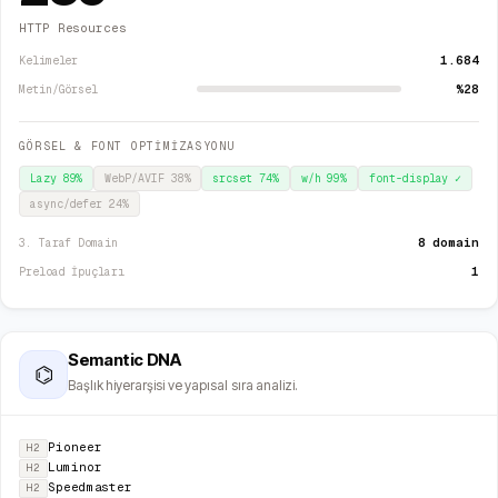
HTTP Resources
1.684
Kelimeler
%28
Metin/Görsel
GÖRSEL & FONT OPTİMİZASYONU
Lazy
89
%
WebP/AVIF
38
%
srcset
74
%
w/h
99
%
font-display
✓
async/defer
24
%
8 domain
3. Taraf Domain
1
Preload İpuçları
Semantic DNA
⌬
Başlık hiyerarşisi ve yapısal sıra analizi.
Pioneer
H2
Luminor
H2
Speedmaster
H2