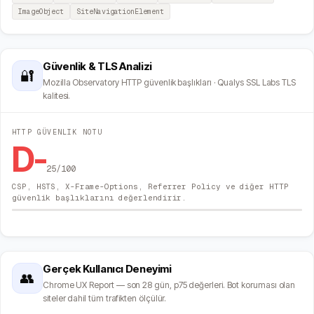
ImageObject
SiteNavigationElement
Güvenlik & TLS Analizi
🔐
Mozilla Observatory HTTP güvenlik başlıkları · Qualys SSL Labs TLS
kalitesi.
HTTP GÜVENLIK NOTU
D-
25
/100
CSP, HSTS, X-Frame-Options, Referrer Policy ve diğer HTTP
güvenlik başlıklarını değerlendirir.
Gerçek Kullanıcı Deneyimi
👥
Chrome UX Report — son 28 gün, p75 değerleri. Bot koruması olan
siteler dahil tüm trafikten ölçülür.