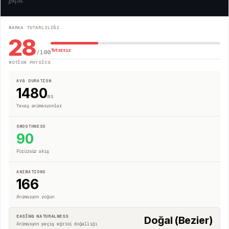
güçlü.
"
MARKA TUTARLILIĞI
28
Tutarsız
/100
MOTION PHYSICS
AVG DURATION
1480
ms
Yavaş animasyonlar
SMOOTHNESS
90
Pürüzsüz akış
ANIMATIONS
166
Animasyon yoğun
EASING NATURALNESS
Doğal (Bezier)
Animasyon geçiş eğrisi doğallığı