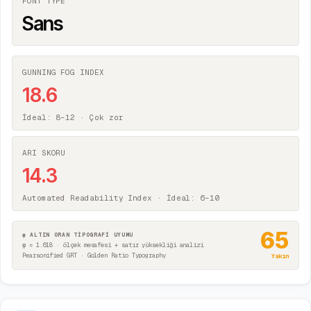
FONT TYPE
Sans
GUNNING FOG INDEX
18.6
İdeal: 8–12 ·
Çok zor
ARI SKORU
14.3
Automated Readability Index · İdeal: 6–10
65
φ ALTIN ORAN TİPOGRAFİ UYUMU
φ = 1.618 · ölçek mesafesi + satır yüksekliği analizi
Pearsonified GRT · Golden Ratio Typography
Yakın