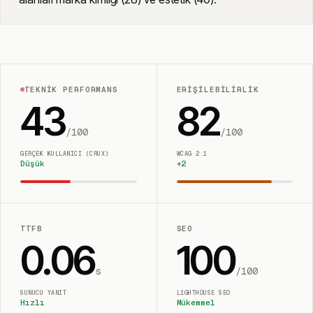
TEKNIK PERFORMANS
ERIŞILEBILIRLIK
43
82
/100
/100
GERÇEK KULLANICI (CRUX)
WCAG 2.1
Düşük
+
2
TTFB
SEO
0.06
100
s
/100
SUNUCU YANIT
LIGHTHOUSE SEO
Hızlı
Mükemmel