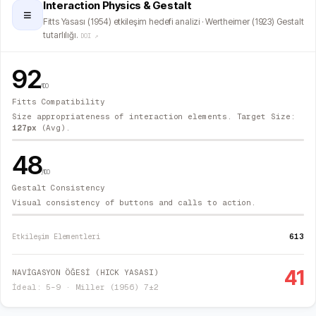
Interaction Physics & Gestalt
≡
Fitts Yasası (1954) etkileşim hedefi analizi · Wertheimer (1923) Gestalt
tutarlılığı.
DOI ↗
92
/100
Fitts Compatibility
Size appropriateness of interaction elements. Target Size:
127
px
(Avg).
48
/100
Gestalt Consistency
Visual consistency of buttons and calls to action.
613
Etkileşim Elementleri
41
NAVİGASYON ÖĞESİ (HICK YASASI)
İdeal: 5–9 · Miller (1956) 7±2