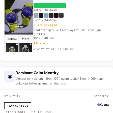
Dengeli (İdeal)
BASKIN RENKLER
RENK ÇAKIŞMASI
⚡ 76 çakışma
Deuteranopia altında ayırt edilmesi güç
çiftler
WCAG KONTRAST
10 sorun
Viénot et al. (1999)
DOI ↗
Dominant Color Identity
◉
Munsell renk sistemi · Itten (1961) uyum teorisi · Birren (1969) renk
psikolojisi ile hesaplamalı analiz.
Kaynak ↗
UYUM TİPİ
SICAKLIK
Karma
TAMAMLAYICI
Itten (1961) — Zıt Ton Uyumu