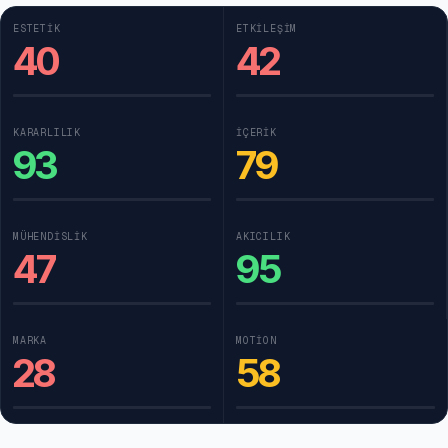
ESTETIK
ETKILEŞIM
40
42
KARARLILIK
İÇERIK
93
79
MÜHENDISLIK
AKICILIK
47
95
MARKA
MOTION
28
58