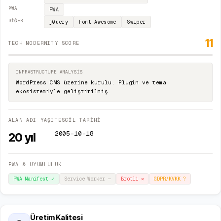
PWA
PWA
DIĞER
jQuery
Font Awesome
Swiper
11
TECH MODERNITY SCORE
INFRASTRUCTURE ANALYSIS
WordPress CMS üzerine kurulu. Plugin ve tema
ekosistemiyle geliştirilmiş.
ALAN ADI YAŞI
TESCİL TARİHİ
2005-10-18
20
yıl
PWA & UYUMLULUK
PWA Manifest
✓
Service Worker
—
Brotli
✕
GDPR/KVKK
?
Üretim Kalitesi