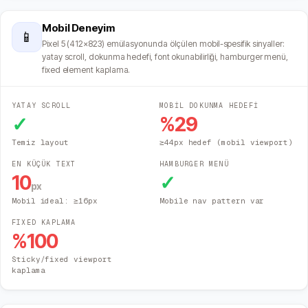
Mobil Deneyim
📱
Pixel 5 (412×823) emülasyonunda ölçülen mobil-spesifik sinyaller:
yatay scroll, dokunma hedefi, font okunabilirliği, hamburger menü,
fixed element kaplama.
YATAY SCROLL
MOBİL DOKUNMA HEDEFİ
✓
%
29
Temiz layout
≥44px hedef (mobil viewport)
EN KÜÇÜK TEXT
HAMBURGER MENÜ
10
✓
px
Mobil ideal: ≥16px
Mobile nav pattern var
FIXED KAPLAMA
%
100
Sticky/fixed viewport
kaplama