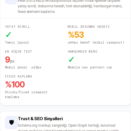
Pixel 5 (412×823) emülasyonunda ölçülen mobil-spesifik sinyaller:
yatay scroll, dokunma hedefi, font okunabilirliği, hamburger menü,
fixed element kaplama.
YATAY SCROLL
MOBİL DOKUNMA HEDEFİ
✓
%
53
Temiz layout
≥44px hedef (mobil viewport)
EN KÜÇÜK TEXT
HAMBURGER MENÜ
9
✓
px
Mobil ideal: ≥16px
Mobile nav pattern var
FIXED KAPLAMA
%
100
Sticky/fixed viewport
kaplama
Trust & SEO Sinyalleri
🛡️
Schema.org markup zenginliği, Open Graph tamlığı, kurumsal
güven sayfaları (about/contact/privacy) ve sosyal medya varlığı.