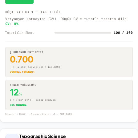
Sistematik
KÖŞE YARICAPI TUTARLILIĞI
Varyasyon katsayısı (CV). Düşük CV = tutarlı tasarım dili.
CV:
0
%
100 / 100
Tutarlılık Skoru
∑ SHANNON ENTROPİSİ
0.700
H = −Σ p(x)·log₂(p(x)) / log₂(256)
Dengeli Yoğunluk
KENAR YOĞUNLUĞU
12
%
G = √(Gx²+Gy²) — Sobel gradyan
Çok Minimal
Shannon (1948) · Rosenholtz et al., CHI 2005
Typographic Science