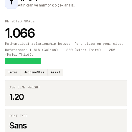
T
Altın oran ve harmonik ölçek analizi.
DETECTED SCALE
1.066
Mathematical relationship between font sizes on your site.
References: 1.618 (Golden), 1.200 (Minor Third), 1.250
(Major Third).
≈
Major Second
Inter
JudgemeStar
Arial
AVG LINE HEIGHT
1.20
FONT TYPE
Sans