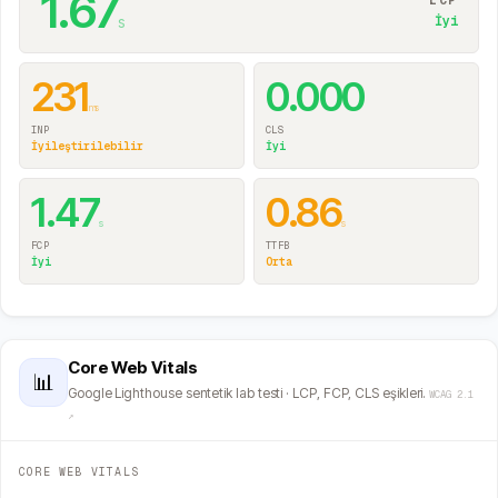
1.67
LCP
s
İyi
231
0.000
ms
INP
CLS
İyileştirilebilir
İyi
1.47
0.86
s
s
FCP
TTFB
İyi
Orta
Core Web Vitals
📊
Google Lighthouse sentetik lab testi · LCP, FCP, CLS eşikleri.
WCAG 2.1
↗
CORE WEB VITALS