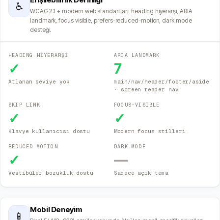
♿
WCAG 2.1 + modern web standartları: heading hiyerarşi, ARIA
landmark, focus visible, prefers-reduced-motion, dark mode
desteği.
HEADING HİYERARŞİ
ARIA LANDMARK
✓
7
Atlanan seviye yok
main/nav/header/footer/aside
· screen reader nav
SKIP LINK
FOCUS-VISIBLE
✓
✓
Klavye kullanıcısı dostu
Modern focus stilleri
REDUCED MOTION
DARK MODE
✓
—
Vestibüler bozukluk dostu
Sadece açık tema
Mobil Deneyim
📱