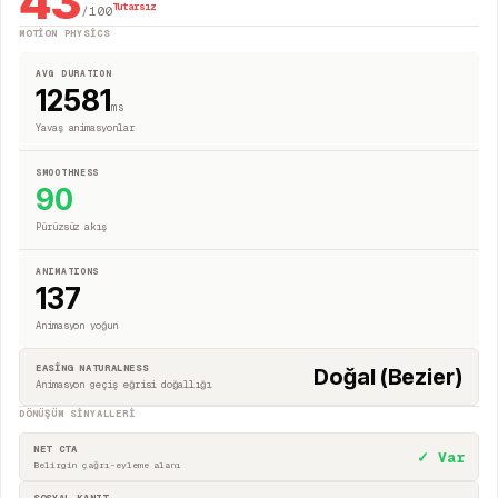
43
Tutarsız
/100
MOTION PHYSICS
AVG DURATION
12581
ms
Yavaş animasyonlar
SMOOTHNESS
90
Pürüzsüz akış
ANIMATIONS
137
Animasyon yoğun
EASING NATURALNESS
Doğal (Bezier)
Animasyon geçiş eğrisi doğallığı
DÖNÜŞÜM SINYALLERI
NET CTA
✓ Var
Belirgin çağrı-eyleme alanı