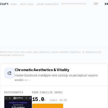
Craft
64
16
%
·
denge · palet uyumu · görsel karmaşıklık
Gemini gibi kara kutu yapay zeka modelleri yerine akademik formüller ve deterministik
hesaplama kullanılır.
Chromatic Aesthetics & Vitality
🎨
Hasler-Süsstrunk metriğiyle renk canlılığı ve perceptual varyans
analizi.
DOI ↗
DEUTERANOPIA
RENK CANLILIK SKORU
15.0
M · İdeal: 20–50
Dengeli (İdeal)