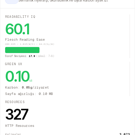
Semantik hiyerarşi, okunabilirlik ve dijital karbon ayak izi.
READABILITY IQ
60.1
Flesch Reading Ease
206.835 − 1.015(W/S) − 84.6(Sy/W)
Kolay (İdeal)
Sınıf Seviyesi:
17.9
(ideal: 7–8)
GREEN UX
0.10
MB
Karbon:
0.05
g
/ziyaret
Sayfa ağırlığı:
0.10
MB
RESOURCES
327
HTTP Resources
3.073
Kelimeler