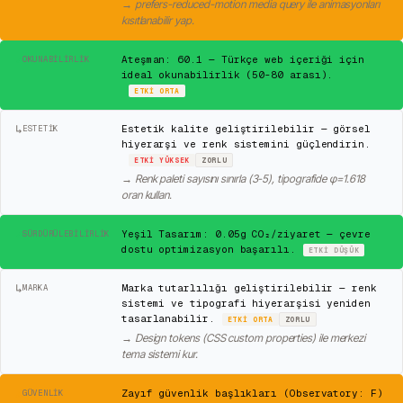
→
prefers-reduced-motion media query ile animasyonları
kısıtlanabilir yap.
✓
Ateşman: 60.1 — Türkçe web içeriği için
OKUNABILIRLIK
ideal okunabilirlik (50-80 arası).
ETKI
ORTA
↳
Estetik kalite geliştirilebilir — görsel
ESTETIK
hiyerarşi ve renk sistemini güçlendirin.
ETKI
YÜKSEK
ZORLU
→
Renk paleti sayısını sınırla (3-5), tipografide φ=1.618
oran kullan.
✓
Yeşil Tasarım: 0.05g CO₂/ziyaret — çevre
SÜRDÜRÜLEBILIRLIK
dostu optimizasyon başarılı.
ETKI
DÜŞÜK
↳
Marka tutarlılığı geliştirilebilir — renk
MARKA
sistemi ve tipografi hiyerarşisi yeniden
tasarlanabilir.
ETKI
ORTA
ZORLU
→
Design tokens (CSS custom properties) ile merkezi
tema sistemi kur.
⚠
Zayıf güvenlik başlıkları (Observatory: F)
GÜVENLIK