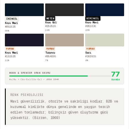
METIN
BIRINCIL
İKINCIL
Koyu Gri
Koyu Mavi
Koyu Mavi
#282828
#081838
#081828
24
%
16
%
38
%
VURGU
VURGU
VURGU
Koyu Mavi
Turuncu
Sarı
#181828
#B8A898
#D8D8C8
11
%
7
%
4
%
77
MOON & SPENCER ORAN SKORU
A₁/A₂ = (V₂·C₂)/(V₁·C₁) — JOSA 1944
Uyumlu
RENK PSİKOLOJİSİ
Mavi güvenilirlik, otorite ve sakinliği kodlar. B2B ve
kurumsal kimlikte dünya genelinde en yaygın tercih
edilen tonlamadır; bilinçsiz güven oluşturma gücü
yüksektir. (Birren, 1969)