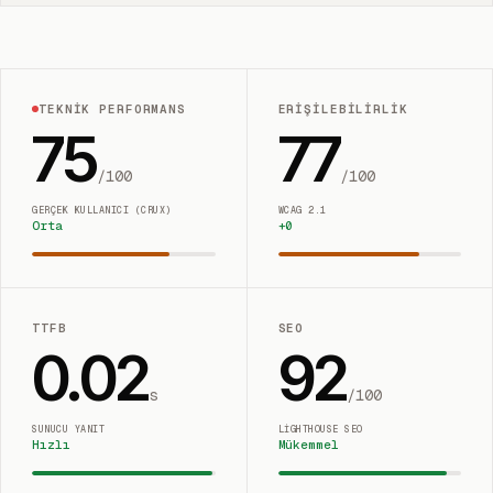
TEKNIK PERFORMANS
ERIŞILEBILIRLIK
75
77
/100
/100
GERÇEK KULLANICI (CRUX)
WCAG 2.1
Orta
+
0
TTFB
SEO
0.02
92
s
/100
SUNUCU YANIT
LIGHTHOUSE SEO
Hızlı
Mükemmel