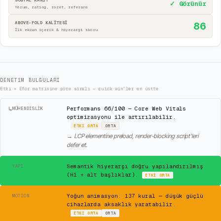
SOSYAL KANIT
✓ Görünür
Yorum, rating, rozet, referans
ABOVE-FOLD KALİTESİ
86
İlk ekran içerik & hiyerarşi skoru
DENETIM BULGULARI
Etki × Efor matrisine göre sıralı — quick win'ler en üstte
↳
Performans 66/100 — Core Web Vitals
MÜHENDISLIK
optimizasyonu ile artırılabilir.
ETKI
ORTA
ORTA
→
LCP elementine preload, render-blocking script'leri
defer et.
✓
Semantik hiyerarşi doğru yapılandırılmış
YAPI
(H1 + alt başlıklar).
ETKI
ORTA
⚠
Yoğun animasyon: 137 kural — düşük güçlü
MOTION
cihazlarda aksaklık yaratabilir.
ETKI
ORTA
ORTA