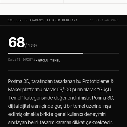
1ST.COM.TR AKADEMIK TASARIM DENETIMI
16 HAZIRAN 2026
68
/100
·
KALITE DÜZEYI
GÜÇLÜ TEMEL
Porima 3D, tarafından tasarlanan bu Prototipleme &
Maker platformu olarak 68/100 puan alarak "Güçlü
Temel" kategorisinde değerlendirilmiştir. Porima 3D,
dijital dijital alan içinde güçlü bir temel üzerine inşa
edilmiş olmakla birlikte genel kullanıcı deneyimini
sınırlayan belirli tasarım kararları dikkat çekmektedir.