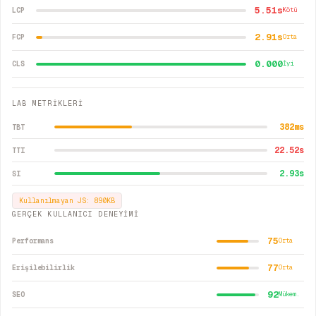
5.51s
LCP
Kötü
2.91s
FCP
Orta
0.000
CLS
İyi
LAB METRİKLERİ
382
ms
TBT
22.52
s
TTI
2.93
s
SI
Kullanılmayan JS:
890
KB
GERÇEK KULLANICI DENEYİMİ
75
Performans
Orta
77
Erişilebilirlik
Orta
92
SEO
Mükem.