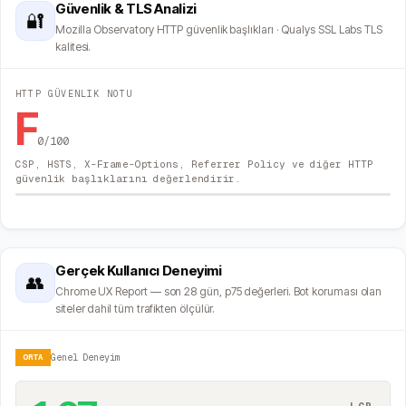
Güvenlik & TLS Analizi
🔐
Mozilla Observatory HTTP güvenlik başlıkları · Qualys SSL Labs TLS
kalitesi.
HTTP GÜVENLIK NOTU
F
0
/100
CSP, HSTS, X-Frame-Options, Referrer Policy ve diğer HTTP
güvenlik başlıklarını değerlendirir.
Gerçek Kullanıcı Deneyimi
👥
Chrome UX Report — son 28 gün, p75 değerleri. Bot koruması olan
siteler dahil tüm trafikten ölçülür.
ORTA
Genel Deneyim