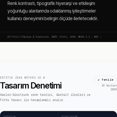
Renk kontrastı, tipografik hiyerarşi ve etkileşim
yoğunluğu alanlarında odaklanmış iyileştirmeler
kullanıcı deneyimini belirgin ölçüde ilerletecektir.
METODOLOJI
Hasler & Süsstrunk, 2003
↗
Fitts, 1954
↗
WCAG 2.1 — W3C
↗
ESTETIK ZEKA MOTORU V2.0
↺ Yenile
Tasarım Denetimi
16 Haziran
2026
Hasler-Süsstrunk renk teorisi, Gestalt ilkeleri ve
Fitts Yasası ile hesaplamalı analiz.
ESTETIK
ETKILEŞIM