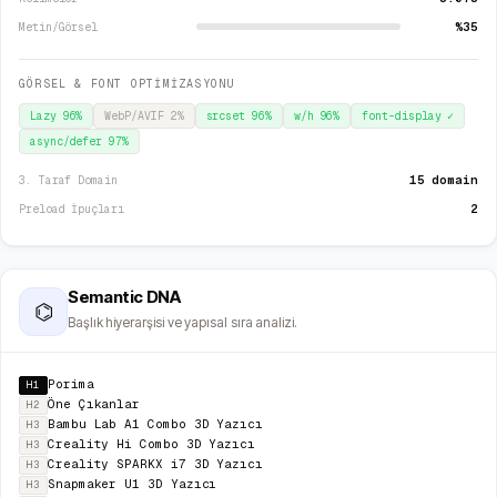
%35
Metin/Görsel
GÖRSEL & FONT OPTİMİZASYONU
Lazy
96
%
WebP/AVIF
2
%
srcset
96
%
w/h
96
%
font-display
✓
async/defer
97
%
15 domain
3. Taraf Domain
2
Preload İpuçları
Semantic DNA
⌬
Başlık hiyerarşisi ve yapısal sıra analizi.
Porima
H1
Öne Çıkanlar
H2
Bambu Lab A1 Combo 3D Yazıcı
H3
Creality Hi Combo 3D Yazıcı
H3
Creality SPARKX i7 3D Yazıcı
H3
Snapmaker U1 3D Yazıcı
H3