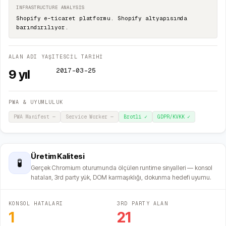
INFRASTRUCTURE ANALYSIS
Shopify e-ticaret platformu. Shopify altyapısında
barındırılıyor.
ALAN ADI YAŞI
TESCİL TARİHİ
2017-03-25
9
yıl
PWA & UYUMLULUK
PWA Manifest
—
Service Worker
—
Brotli
✓
GDPR/KVKK
✓
Üretim Kalitesi
🧪
Gerçek Chromium oturumunda ölçülen runtime sinyalleri — konsol
hataları, 3rd party yük, DOM karmaşıklığı, dokunma hedefi uyumu.
KONSOL HATALARI
3RD PARTY ALAN
1
21