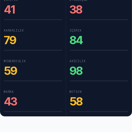
41
38
KARARLILIK
İÇERIK
79
84
MÜHENDISLIK
AKICILIK
59
98
MARKA
MOTION
43
58