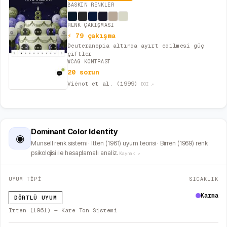
BASKIN RENKLER
RENK ÇAKIŞMASI
⚡ 79 çakışma
Deuteranopia altında ayırt edilmesi güç
çiftler
WCAG KONTRAST
20 sorun
Viénot et al. (1999)
DOI ↗
Dominant Color Identity
◉
Munsell renk sistemi · Itten (1961) uyum teorisi · Birren (1969) renk
psikolojisi ile hesaplamalı analiz.
Kaynak ↗
UYUM TİPİ
SICAKLIK
Karma
DÖRTLÜ UYUM
Itten (1961) — Kare Ton Sistemi