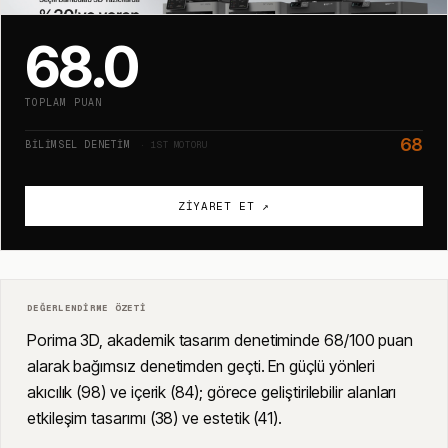
68.0
TOPLAM PUAN
68
BILIMSEL DENETIM
· 1ST MOTORU
ZIYARET ET ↗
DEĞERLENDIRME ÖZETI
Porima 3D, akademik tasarım denetiminde 68/100 puan
alarak bağımsız denetimden geçti. En güçlü yönleri
akıcılık (98) ve içerik (84); görece geliştirilebilir alanları
etkileşim tasarımı (38) ve estetik (41).