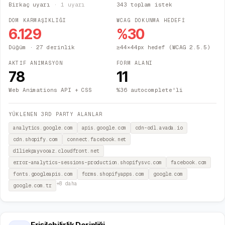
Birkaç uyarı
·
1
uyarı
343 toplam istek
DOM KARMAŞIKLIĞI
WCAG DOKUNMA HEDEFİ
6.129
%
30
Düğüm
· 27 derinlik
≥44×44px hedef (WCAG 2.5.5)
AKTİF ANİMASYON
FORM ALANI
78
11
Web Animations API + CSS
%36 autocomplete'li
YÜKLENEN 3RD PARTY ALANLAR
analytics.google.com
apis.google.com
cdn-odl.avada.io
cdn.shopify.com
connect.facebook.net
d1liekpayvooaz.cloudfront.net
error-analytics-sessions-production.shopifysvc.com
facebook.com
fonts.googleapis.com
forms.shopifyapps.com
google.com
+
8
daha
google.com.tr
Erişilebilirlik Derinliği