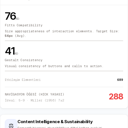
76
/100
Fitts Compatibility
Size appropriateness of interaction elements. Target Size:
56
px
(Avg).
41
/100
Gestalt Consistency
Visual consistency of buttons and calls to action.
689
Etkileşim Elementleri
288
NAVİGASYON ÖĞESİ (HICK YASASI)
İdeal: 5–9 · Miller (1956) 7±2
Content Intelligence & Sustainability
⚖