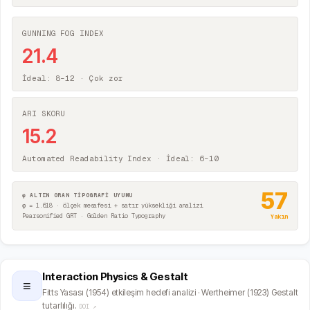
GUNNING FOG INDEX
21.4
İdeal: 8–12 ·
Çok zor
ARI SKORU
15.2
Automated Readability Index · İdeal: 6–10
57
φ ALTIN ORAN TİPOGRAFİ UYUMU
φ = 1.618 · ölçek mesafesi + satır yüksekliği analizi
Pearsonified GRT · Golden Ratio Typography
Yakın
Interaction Physics & Gestalt
≡
Fitts Yasası (1954) etkileşim hedefi analizi · Wertheimer (1923) Gestalt
tutarlılığı.
DOI ↗