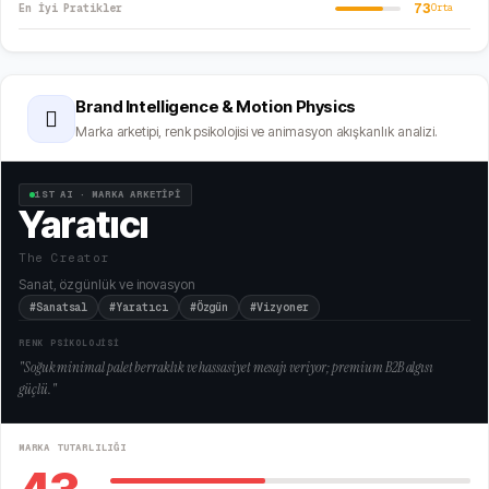
73
En İyi Pratikler
Orta
Brand Intelligence & Motion Physics
🫆
Marka arketipi, renk psikolojisi ve animasyon akışkanlık analizi.
1ST AI · MARKA ARKETİPİ
Yaratıcı
The Creator
Sanat, özgünlük ve inovasyon
#Sanatsal
#Yaratıcı
#Özgün
#Vizyoner
RENK PSİKOLOJİSİ
"
Soğuk minimal palet berraklık ve hassasiyet mesajı veriyor; premium B2B algısı
güçlü.
"
MARKA TUTARLILIĞI