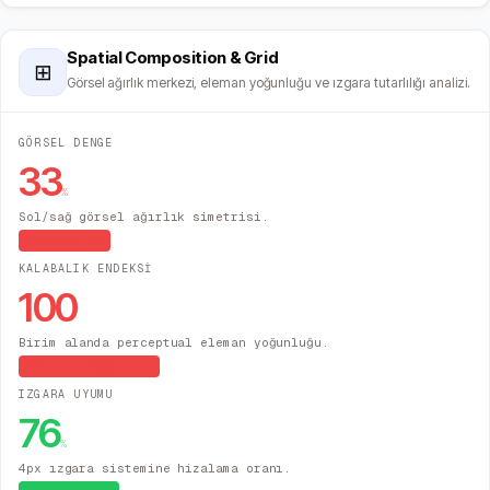
Spatial Composition & Grid
⊞
Görsel ağırlık merkezi, eleman yoğunluğu ve ızgara tutarlılığı analizi.
GÖRSEL DENGE
33
%
Sol/sağ görsel ağırlık simetrisi.
Asimetrik
KALABALIK ENDEKSİ
100
Birim alanda perceptual eleman yoğunluğu.
Yüksek Yoğunluk
IZGARA UYUMU
76
%
4px ızgara sistemine hizalama oranı.