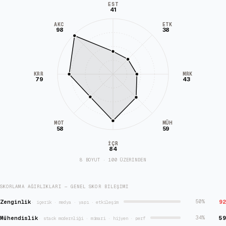
EST
41
AKC
ETK
98
38
KRR
MRK
79
43
MÜH
MOT
58
59
İÇR
84
8 BOYUT · 100 ÜZERİNDEN
SKORLAMA AĞIRLIKLARI — GENEL SKOR BILEŞIMI
Zenginlik
92
50
%
·
içerik · medya · yapı · etkileşim
Mühendislik
59
34
%
·
stack modernliği · mimari · hijyen · perf