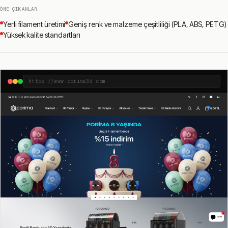
ÖNE ÇIKANLAR
Yerli filament üretimi
Geniş renk ve malzeme çeşitliliği (PLA, ABS, PETG)
Yüksek kalite standartları
https://www.porima3d.com