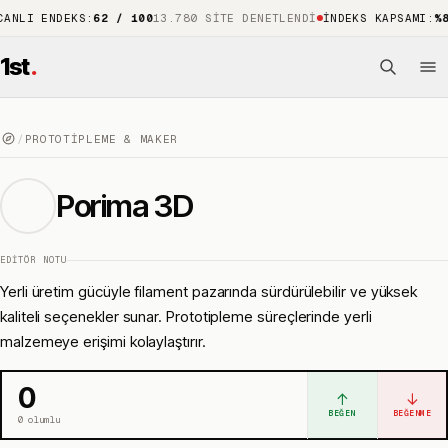
ENDEKS
:
62 / 100
13.780 SITE DENETLENDI
İNDEKS KAPSAMI
:
%88
15.7
1st
.
/
PROTOTIPLEME & MAKER
Porima 3D
EDITÖR NOTU
Yerli üretim gücüyle filament pazarında sürdürülebilir ve yüksek
kaliteli seçenekler sunar. Prototipleme süreçlerinde yerli
malzemeye erişimi kolaylaştırır.
0
↑
↓
BEĞEN
BEĞENME
0
olumlu