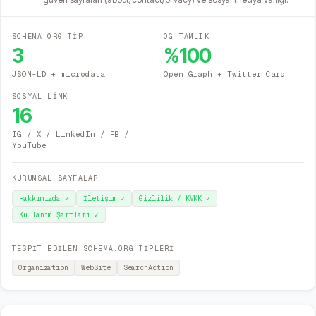
SCHEMA.ORG TİP
OG TAMLIK
3
%
100
JSON-LD + microdata
Open Graph + Twitter Card
SOSYAL LİNK
16
IG / X / LinkedIn / FB /
YouTube
KURUMSAL SAYFALAR
Hakkımızda
✓
İletişim
✓
Gizlilik / KVKK
✓
Kullanım Şartları
✓
TESPİT EDİLEN SCHEMA.ORG TİPLERİ
Organization
WebSite
SearchAction