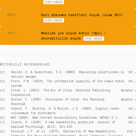
ETKI
DÜŞÜK
⚠
Bazı dokunma hedefleri küçük (uyum %53)
MOBIL
ETKI
DÜŞÜK
⚠
Mobilde çok küçük metin (9px) —
MOBIL
okunabilirlik düşük
ETKI
DÜŞÜK
METODOLOJI REFERANSLARI
Hasler, D. & Suesstrunk, S.E. (2003). Measuring colorfulness in
[
1
]
DOI ↗
natural images.
Fitts, P.M. (1954). The information capacity of the human motor
[
2
]
DOI ↗
system.
Itten, J. (1961). The Art of Color. Reinhold Publishing
[
3
]
WorldCat ↗
Corporation.
Birren, F. (1969). Principles of Color. Van Nostrand
[
4
]
WorldCat ↗
Reinhold.
Viénot, F., Brettel, H. & Mollon, J.D. (1999). Digital video
[
5
]
DOI ↗
colourmaps for dichromats.
W3C (2018). Web Content Accessibility Guidelines (WCAG) 2.1.
[
6
]
W3C ↗
Flesch, R. (1948). A new readability yardstick. Journal of
[
7
]
DOI ↗
Applied Psychology, 32(3), 221–233.
Kincaid, J.P. et al. (1975). Derivation of New Readability
[
8
]
DTIC ↗
Formulas for Navy Enlisted Personnel. Naval Technical Training