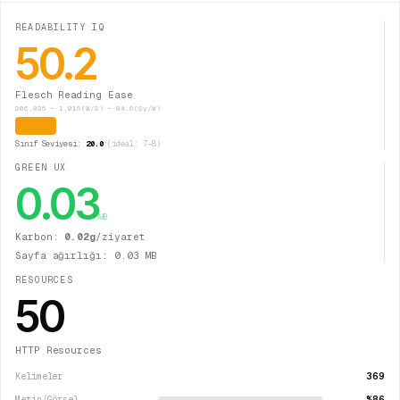
READABILITY IQ
50.2
Flesch Reading Ease
206.835 − 1.015(W/S) − 84.6(Sy/W)
Orta
Sınıf Seviyesi:
20.0
(ideal: 7–8)
GREEN UX
0.03
MB
Karbon:
0.02
g
/ziyaret
Sayfa ağırlığı:
0.03
MB
RESOURCES
50
HTTP Resources
369
Kelimeler
%86
Metin/Görsel