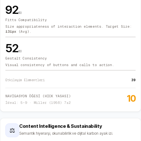
92
/100
Fitts Compatibility
Size appropriateness of interaction elements. Target Size:
131
px
(Avg).
52
/100
Gestalt Consistency
Visual consistency of buttons and calls to action.
39
Etkileşim Elementleri
10
NAVİGASYON ÖĞESİ (HICK YASASI)
İdeal: 5–9 · Miller (1956) 7±2
Content Intelligence & Sustainability
⚖
Semantik hiyerarşi, okunabilirlik ve dijital karbon ayak izi.