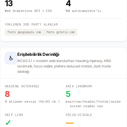
13
4
Web Animations API + CSS
%0 autocomplete'li
YÜKLENEN 3RD PARTY ALANLAR
fonts.googleapis.com
fonts.gstatic.com
Erişilebilirlik Derinliği
♿
WCAG 2.1 + modern web standartları: heading hiyerarşi, ARIA
landmark, focus visible, prefers-reduced-motion, dark mode
desteği.
HEADING HİYERARŞİ
ARIA LANDMARK
8
5
8 atlanan seviye (H1→H3 vb.)
main/nav/header/footer/aside
· screen reader nav
SKIP LINK
FOCUS-VISIBLE
✓
—