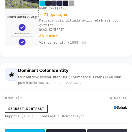
RENK ÇAKIŞMASI
⚡ 73 çakışma
Deuteranopia altında ayırt edilmesi güç
çiftler
WCAG KONTRAST
33 sorun
Viénot et al. (1999)
DOI ↗
Dominant Color Identity
◉
Munsell renk sistemi · Itten (1961) uyum teorisi · Birren (1969) renk
psikolojisi ile hesaplamalı analiz.
Kaynak ↗
UYUM TİPİ
SICAKLIK
Soğuk
SERBEST KONTRAST
Küppers (1972) — Kontrastlı Kompozisyon