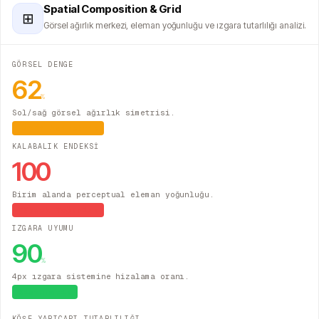
Spatial Composition & Grid
⊞
Görsel ağırlık merkezi, eleman yoğunluğu ve ızgara tutarlılığı analizi.
GÖRSEL DENGE
62
%
Sol/sağ görsel ağırlık simetrisi.
Hafif Asimetrik
KALABALIK ENDEKSİ
100
Birim alanda perceptual eleman yoğunluğu.
Yüksek Yoğunluk
IZGARA UYUMU
90
%
4px ızgara sistemine hizalama oranı.
Sistematik
KÖŞE YARICAPI TUTARLILIĞI