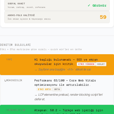
SOSYAL KANIT
✓ Görünür
Yorum, rating, rozet, referans
ABOVE-FOLD KALİTESİ
59
İlk ekran içerik & hiyerarşi skoru
DENETIM BULGULARI
Etki × Efor matrisine göre sıralı — quick win'ler en üstte
⚠
H1 başlığı bulunamadı — SEO ve ekran
YAPI
okuyucular için kritik.
ETKI
YÜKSEK
KOLAY
→
Sayfanın ana başlığını `<h1>` etiketi ile sar.
↳
Performans 63/100 — Core Web Vitals
MÜHENDISLIK
optimizasyonu ile artırılabilir.
ETKI
ORTA
ORTA
→
LCP elementine preload, render-blocking script'leri
defer et.
✓
Ateşman: 50.2 — Türkçe web içeriği için
OKUNABILIRLIK