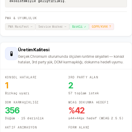
ekosistemiyle geliştirilmiş.
PWA & UYUMLULUK
PWA Manifest
—
Service Worker
—
Brotli
✓
GDPR/KVKK
?
Üretim Kalitesi
🧪
Gerçek Chromium oturumunda ölçülen runtime sinyalleri — konsol
hataları, 3rd party yük, DOM karmaşıklığı, dokunma hedefi uyumu.
KONSOL HATALARI
3RD PARTY ALAN
1
2
Birkaç uyarı
57 toplam istek
DOM KARMAŞIKLIĞI
WCAG DOKUNMA HEDEFİ
356
%
42
Düğüm
· 15 derinlik
≥44×44px hedef (WCAG 2.5.5)
AKTİF ANİMASYON
FORM ALANI