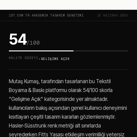
1ST.COM.TR AKADEMIK TASARIM DENETIMI
16 HAZIRAN 2026
54
/100
·
KALITE DÜZEYI
GELIŞIME AÇIK
Mutaş Kumaş, tarafından tasarlanan bu Tekstil
Boyama & Baskı platformu olarak 54/100 skorla
"Gelişime Açık" kategorisinde yer almaktadır.
kullanıcıların bakış açısından genel kullanıcı deneyimini
kısıtlayan çeşitli tasarım kararları gözlemlenmiştir.
Hasler-Süsstrunk renk metriği alt sınırlarda
seyrederken Fitts Yasası etkileşim verimliliği yetersiz