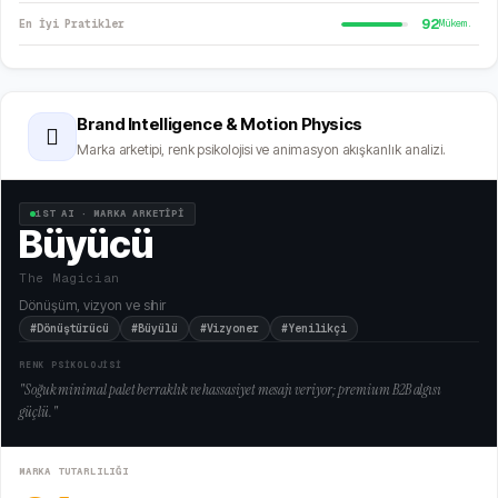
92
En İyi Pratikler
Mükem.
Brand Intelligence & Motion Physics
🫆
Marka arketipi, renk psikolojisi ve animasyon akışkanlık analizi.
1ST AI · MARKA ARKETİPİ
Büyücü
The Magician
Dönüşüm, vizyon ve sihir
#Dönüştürücü
#Büyülü
#Vizyoner
#Yenilikçi
RENK PSİKOLOJİSİ
"
Soğuk minimal palet berraklık ve hassasiyet mesajı veriyor; premium B2B algısı
güçlü.
"
MARKA TUTARLILIĞI