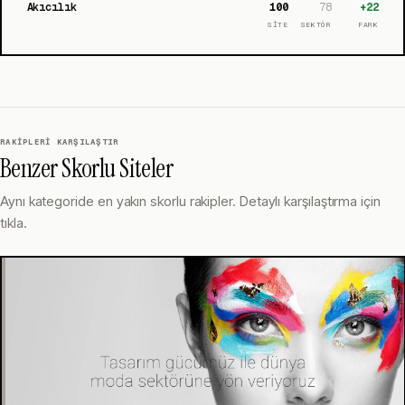
Akıcılık
100
78
+
22
SİTE
SEKTÖR
FARK
RAKIPLERI KARŞILAŞTIR
Benzer Skorlu Siteler
Aynı kategoride en yakın skorlu rakipler. Detaylı karşılaştırma için
tıkla.