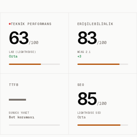
TEKNIK PERFORMANS
ERIŞILEBILIRLIK
63
83
/100
/100
LAB (LIGHTHOUSE)
WCAG 2.1
Orta
+
3
TTFB
SEO
—
85
/100
SUNUCU YANIT
LIGHTHOUSE SEO
Bot koruması
Orta