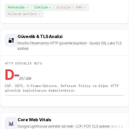
Hakkımızda
✓
İletişim
✓
Gizlilik / KVKK
—
Kullanım Şartları
—
Güvenlik & TLS Analizi
🔐
Mozilla Observatory HTTP güvenlik başlıkları · Qualys SSL Labs TLS
kalitesi.
HTTP GÜVENLIK NOTU
D-
25
/100
CSP, HSTS, X-Frame-Options, Referrer Policy ve diğer HTTP
güvenlik başlıklarını değerlendirir.
Core Web Vitals
📊
Google Lighthouse sentetik lab testi · LCP, FCP, CLS eşikleri.
WCAG 2.1