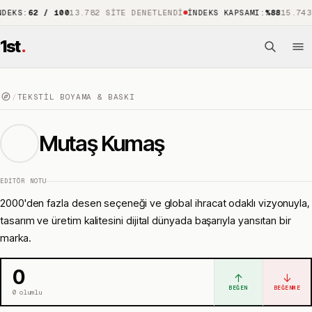
:
62 / 100
13.782 SITE DENETLENDI
İNDEKS KAPSAMI
:
%88
15.743 ÖNE 
1st
.
/
TEKSTIL BOYAMA & BASKI
Mutaş Kumaş
EDITÖR NOTU
2000'den fazla desen seçeneği ve global ihracat odaklı vizyonuyla,
tasarım ve üretim kalitesini dijital dünyada başarıyla yansıtan bir
marka.
0
↑
↓
BEĞEN
BEĞENME
0
olumlu