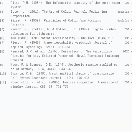
Fitts, P.M. (1954). The information capacity of the human motor
[
2
]
DOI ↗
system.
Itten, J. (1961). The Art of Color. Reinhold Publishing
[
3
]
WorldCat ↗
Corporation.
Birren, F. (1969). Principles of Color. Van Nostrand
[
4
]
WorldCat ↗
Reinhold.
Viénot, F., Brettel, H. & Mollon, J.D. (1999). Digital video
[
5
]
DOI ↗
colourmaps for dichromats.
W3C (2018). Web Content Accessibility Guidelines (WCAG) 2.1.
[
6
]
W3C ↗
Flesch, R. (1948). A new readability yardstick. Journal of
[
7
]
DOI ↗
Applied Psychology, 32(3), 221–233.
Kincaid, J.P. et al. (1975). Derivation of New Readability
[
8
]
DTIC ↗
Formulas for Navy Enlisted Personnel. Naval Technical Training
Command.
Moon, P. & Spencer, D.E. (1944). Aesthetic measure applied to
[
9
]
DOI ↗
color harmony. JOSA, 34(4), 234–242.
Shannon, C.E. (1948). A mathematical theory of communication.
[
10
]
DOI ↗
Bell System Technical Journal, 27(3), 379–423.
Rosenholtz, R. et al. (2005). Feature congestion: A measure of
[
11
]
DOI ↗
display clutter. CHI '05, 761–770.