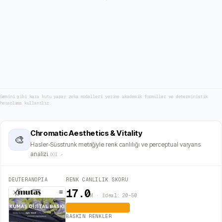
Gemini gibi kara kutu yapay zeka modelleri yerine akademik formüller ve deterministik
hesaplama kullanılır.
Chromatic Aesthetics & Vitality
🎨
Hasler-Süsstrunk metriğiyle renk canlılığı ve perceptual varyans
analizi.
DOI ↗
DEUTERANOPIA
RENK CANLILIK SKORU
17.0
M · İdeal: 20–50
Dengeli (İdeal)
BASKIN RENKLER