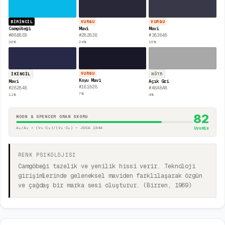
BIRINCIL
VURGU
VURGU
Camgöbeği
Mavi
Mavi
#08B8E8
#282838
#383848
38
%
24
%
16
%
VURGU
İKINCIL
NÖTR
Koyu Mavi
Mavi
Açık Gri
#181828
#282848
#A8A8A8
7
%
11
%
4
%
82
MOON & SPENCER ORAN SKORU
A₁/A₂ = (V₂·C₂)/(V₁·C₁) — JOSA 1944
Uyumlu
RENK PSİKOLOJİSİ
Camgöbeği tazelik ve yenilik hissi verir. Teknoloji
girişimlerinde geleneksel maviden farklılaşarak özgün
ve çağdaş bir marka sesi oluşturur. (Birren, 1969)