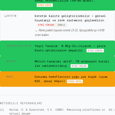
ideal okunabilirlik (50-80 arası).
ETKI
ORTA
↳
Estetik kalite geliştirilebilir — görsel
ESTETIK
hiyerarşi ve renk sistemini güçlendirin.
ETKI
YÜKSEK
ZORLU
→
Renk paleti sayısını sınırla (3-5), tipografide φ=1.618
oran kullan.
✓
Yeşil Tasarım: 0.02g CO₂/ziyaret — çevre
SÜRDÜRÜLEBILIRLIK
dostu optimizasyon başarılı.
ETKI
DÜŞÜK
✓
Motion tasarımı aktif: 70 animasyon kuralı
MOTION
ile canlandırılmış.
ETKI
DÜŞÜK
⚠
Dokunma hedeflerinin çoğu çok küçük (uyum
MOBIL
%35, ideal 44px+)
ETKI
ORTA
METODOLOJI REFERANSLARI
Hasler, D. & Suesstrunk, S.E. (2003). Measuring colorfulness in
[
1
]
DOI ↗
natural images.