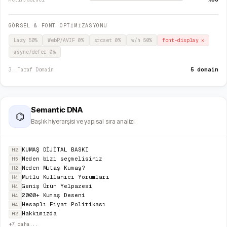
GÖRSEL & FONT OPTİMİZASYONU
Lazy
50
%
WebP/AVIF
0
%
srcset
0
%
w/h
50
%
font-display
✕
async/defer
0
%
5 domain
3. Taraf Domain
Semantic DNA
⌬
Başlık hiyerarşisi ve yapısal sıra analizi.
KUMAŞ DİJİTAL BASKI
H2
Neden bizi seçmelisiniz
H5
Neden Mutaş Kumaş?
H2
Mutlu Kullanıcı Yorumları
H4
Geniş Ürün Yelpazesi
H4
2000+ Kumaş Deseni
H4
Hesaplı Fiyat Politikası
H4
Hakkımızda
H2
+
7
daha...