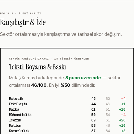
BÖLÜM 3 · İLERI ANALIZ
Karşılaştır & İzle
Sektör ortalamasıyla karşılaştırma ve tarihsel skor değişimi.
SEKTÖR KARŞILAŞTIRMASI ·
18
SITELIK ÖRNEKLEM
Tekstil Boyama & Baskı
Mutaş Kumaş
bu kategoride
8 puan üzerinde
— sektör
ortalaması
46
/100
.
En iyi
%
50
dilimindedir.
Estetik
46
50
-4
Etkileşim
44
43
+
1
Marka
61
51
+
10
Mühendislik
50
54
-4
İçerik
89
61
+
28
Motion
58
48
+
10
Kararlılık
87
84
+
3