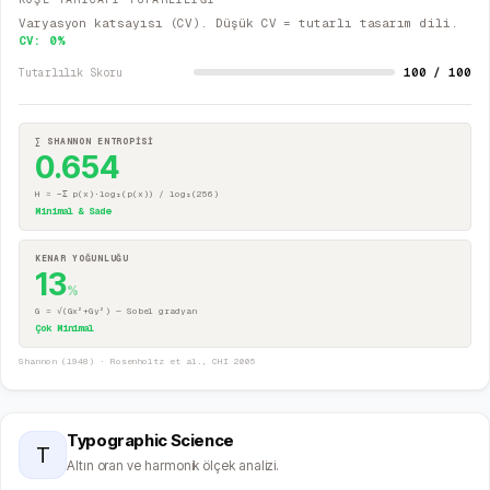
Varyasyon katsayısı (CV). Düşük CV = tutarlı tasarım dili.
CV:
0
%
100 / 100
Tutarlılık Skoru
∑ SHANNON ENTROPİSİ
0.654
H = −Σ p(x)·log₂(p(x)) / log₂(256)
Minimal & Sade
KENAR YOĞUNLUĞU
13
%
G = √(Gx²+Gy²) — Sobel gradyan
Çok Minimal
Shannon (1948) · Rosenholtz et al., CHI 2005
Typographic Science
T
Altın oran ve harmonik ölçek analizi.