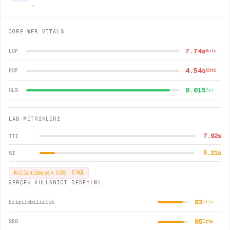
↗
CORE WEB VITALS
7.74s
LCP
Kötü
4.54s
FCP
Kötü
0.015
CLS
İyi
LAB METRİKLERİ
7.92
s
TTI
5.21
s
SI
Kullanılmayan CSS:
57
KB
GERÇEK KULLANICI DENEYİMİ
83
Erişilebilirlik
Orta
85
SEO
Orta