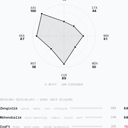
AKC
ETK
100
44
KRR
MRK
87
61
MÜH
MOT
58
50
İÇR
89
8 BOYUT · 100 ÜZERİNDEN
SKORLAMA AĞIRLIKLARI — GENEL SKOR BILEŞIMI
Zenginlik
59
50
%
·
içerik · medya · yapı · etkileşim
Mühendislik
50
34
%
·
stack modernliği · mimari · hijyen · perf
Craft
75
16
%
·
denge · palet uyumu · görsel karmaşıklık