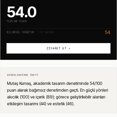
54.0
TOPLAM PUAN
54
BILIMSEL DENETIM
· 1ST MOTORU
ZIYARET ET ↗
DEĞERLENDIRME ÖZETI
Mutaş Kumaş, akademik tasarım denetiminde 54/100
puan alarak bağımsız denetimden geçti. En güçlü yönleri
akıcılık (100) ve içerik (89); görece geliştirilebilir alanları
etkileşim tasarımı (44) ve estetik (46).