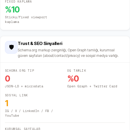
FIXED KAPLAMA
%
10
Sticky/fixed viewport
kaplama
Trust & SEO Sinyalleri
🛡️
Schema.org markup zenginliği, Open Graph tamlığı, kurumsal
güven sayfaları (about/contact/privacy) ve sosyal medya varlığı.
SCHEMA.ORG TİP
OG TAMLIK
0
%
0
JSON-LD + microdata
Open Graph + Twitter Card
SOSYAL LİNK
1
IG / X / LinkedIn / FB /
YouTube
KURUMSAL SAYFALAR