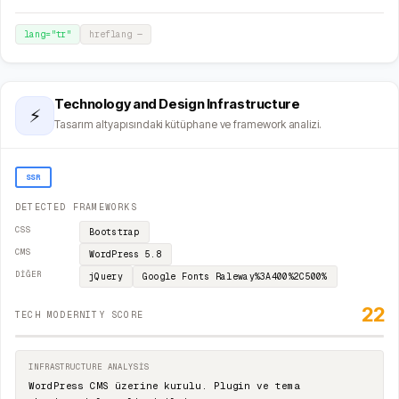
lang="
tr
"
hreflang
—
Technology and Design Infrastructure
⚡
Tasarım altyapısındaki kütüphane ve framework analizi.
SSR
DETECTED FRAMEWORKS
CSS
Bootstrap
CMS
WordPress
5.8
DIĞER
jQuery
Google Fonts
Raleway%3A400%2C500%
22
TECH MODERNITY SCORE
INFRASTRUCTURE ANALYSIS
WordPress CMS üzerine kurulu. Plugin ve tema