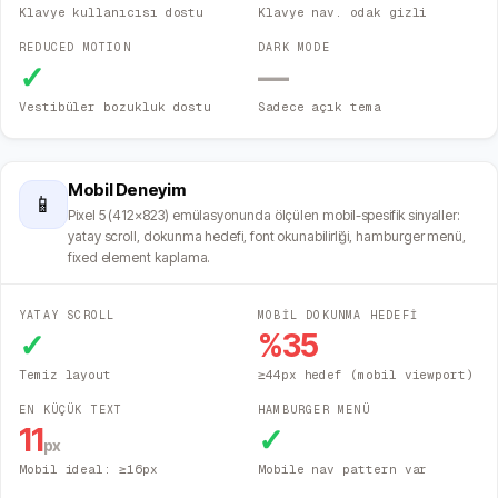
Klavye kullanıcısı dostu
Klavye nav. odak gizli
REDUCED MOTION
DARK MODE
✓
—
Vestibüler bozukluk dostu
Sadece açık tema
Mobil Deneyim
📱
Pixel 5 (412×823) emülasyonunda ölçülen mobil-spesifik sinyaller:
yatay scroll, dokunma hedefi, font okunabilirliği, hamburger menü,
fixed element kaplama.
YATAY SCROLL
MOBİL DOKUNMA HEDEFİ
✓
%
35
Temiz layout
≥44px hedef (mobil viewport)
EN KÜÇÜK TEXT
HAMBURGER MENÜ
11
✓
px
Mobil ideal: ≥16px
Mobile nav pattern var