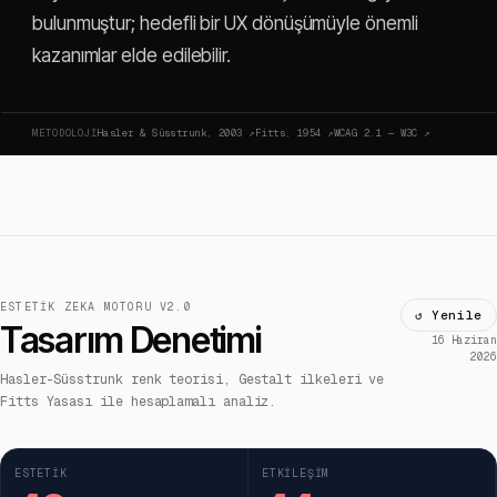
bulunmuştur; hedefli bir UX dönüşümüyle önemli
kazanımlar elde edilebilir.
METODOLOJI
Hasler & Süsstrunk, 2003
↗
Fitts, 1954
↗
WCAG 2.1 — W3C
↗
ESTETIK ZEKA MOTORU V2.0
↺ Yenile
Tasarım Denetimi
16 Haziran
2026
Hasler-Süsstrunk renk teorisi, Gestalt ilkeleri ve
Fitts Yasası ile hesaplamalı analiz.
ESTETIK
ETKILEŞIM