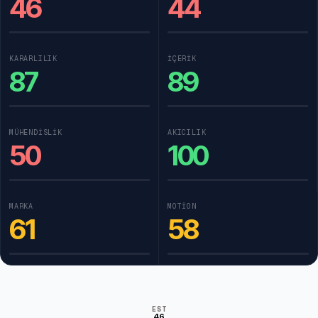
46
44
KARARLILIK
İÇERIK
87
89
MÜHENDISLIK
AKICILIK
50
100
MARKA
MOTION
61
58
EST
46