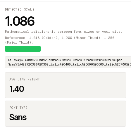
DETECTED SCALE
1.086
Mathematical relationship between font sizes on your site.
References: 1.618 (Golden), 1.200 (Minor Third), 1.250
(Major Third).
≈
Major Second
Raleway%3A400%2C500%2C600%2C700%2C300%2C100%2C800%2C900%7COpen
Sans%3A400%2C300%2C300italic%2C400italic%2C600%2C600italic%2C700%2
AVG LINE HEIGHT
1.40
FONT TYPE
Sans