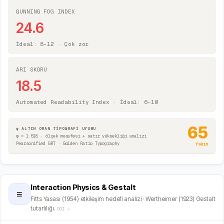
GUNNING FOG INDEX
24.6
İdeal: 8–12 ·
Çok zor
ARI SKORU
18.5
Automated Readability Index · İdeal: 6–10
65
φ ALTIN ORAN TİPOGRAFİ UYUMU
φ = 1.618 · ölçek mesafesi + satır yüksekliği analizi
Pearsonified GRT · Golden Ratio Typography
Yakın
Interaction Physics & Gestalt
≡
Fitts Yasası (1954) etkileşim hedefi analizi · Wertheimer (1923) Gestalt
tutarlılığı.
DOI ↗