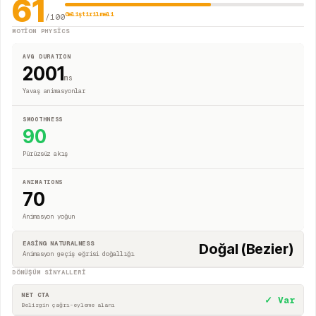
61
Geliştirilmeli
/100
MOTION PHYSICS
AVG DURATION
2001
ms
Yavaş animasyonlar
SMOOTHNESS
90
Pürüzsüz akış
ANIMATIONS
70
Animasyon yoğun
EASING NATURALNESS
Doğal (Bezier)
Animasyon geçiş eğrisi doğallığı
DÖNÜŞÜM SINYALLERI
NET CTA
✓ Var
Belirgin çağrı-eyleme alanı