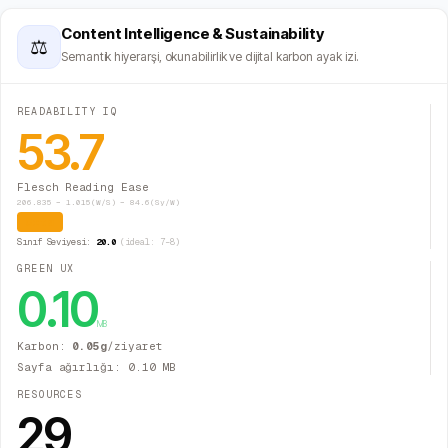
Content Intelligence & Sustainability
⚖
Semantik hiyerarşi, okunabilirlik ve dijital karbon ayak izi.
READABILITY IQ
53.7
Flesch Reading Ease
206.835 − 1.015(W/S) − 84.6(Sy/W)
Orta
Sınıf Seviyesi:
20.0
(ideal: 7–8)
GREEN UX
0.10
MB
Karbon:
0.05
g
/ziyaret
Sayfa ağırlığı:
0.10
MB
RESOURCES
29