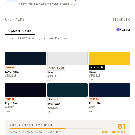
psikolojisi ile hesaplamalı analiz.
Kaynak ↗
UYUM TİPİ
SICAKLIK
Karma
ÜÇGEN UYUM
Itten (1961) — Üçlü Ton Dengesi
VURGU
BIRINCIL
ARKA PLAN
Koyu Mavi
Sarı
Beyaz
#081828
#F8C818
#E8E8E8
38
%
16
%
24
%
VURGU
VURGU
İKINCIL
Koyu Mavi
Koyu Mavi
Koyu Mavi
#080818
#081838
#082838
11
%
4
%
7
%
61
MOON & SPENCER ORAN SKORU
A₁/A₂ = (V₂·C₂)/(V₁·C₁) — JOSA 1944
Kabul Edilebilir