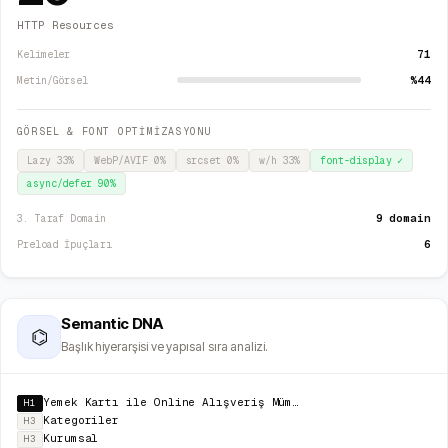
HTTP Resources
71
Kelimeler
%44
Metin/Görsel
GÖRSEL & FONT OPTİMİZASYONU
Lazy
33
%
WebP/AVIF
0
%
srcset
0
%
w/h
33
%
font-display
✓
async/defer
90
%
9 domain
3. Taraf Domain
6
Preload İpuçları
Semantic DNA
⌬
Başlık hiyerarşisi ve yapısal sıra analizi.
Yemek Kartı ile Online Alışveriş Mümkün mü? İşte Bilmeniz Gerekenler
H1
Kategoriler
H3
Kurumsal
H3