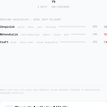
79
8 BOYUT · 100 ÜZERİNDEN
SKORLAMA AĞIRLIKLARI — GENEL SKOR BILEŞIMI
Zenginlik
38
50
%
·
içerik · medya · yapı · etkileşim
Mühendislik
75
34
%
·
stack modernliği · mimari · hijyen · perf
Craft
74
16
%
·
denge · palet uyumu · görsel karmaşıklık
Gemini gibi kara kutu yapay zeka modelleri yerine akademik formüller ve deterministik
hesaplama kullanılır.