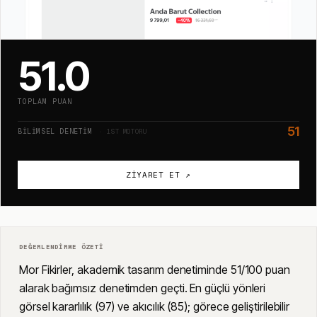
51.0
TOPLAM PUAN
51
BILIMSEL DENETIM
· 1ST MOTORU
ZIYARET ET ↗
DEĞERLENDIRME ÖZETI
Mor Fikirler, akademik tasarım denetiminde 51/100 puan
alarak bağımsız denetimden geçti. En güçlü yönleri
görsel kararlılık (97) ve akıcılık (85); görece geliştirilebilir