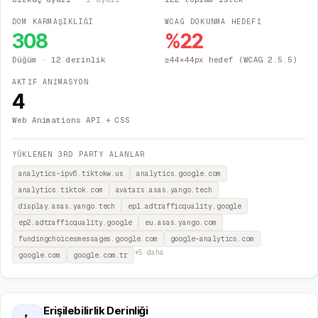
DOM KARMAŞIKLIĞI
WCAG DOKUNMA HEDEFİ
308
%
22
Düğüm
· 12 derinlik
≥44×44px hedef (WCAG 2.5.5)
AKTİF ANİMASYON
4
Web Animations API + CSS
YÜKLENEN 3RD PARTY ALANLAR
analytics-ipv6.tiktokw.us
analytics.google.com
analytics.tiktok.com
avatars.asas.yango.tech
display.asas.yango.tech
ep1.adtrafficquality.google
ep2.adtrafficquality.google
eu.asas.yango.com
fundingchoicesmessages.google.com
google-analytics.com
+
5
daha
google.com
google.com.tr
Erişilebilirlik Derinliği