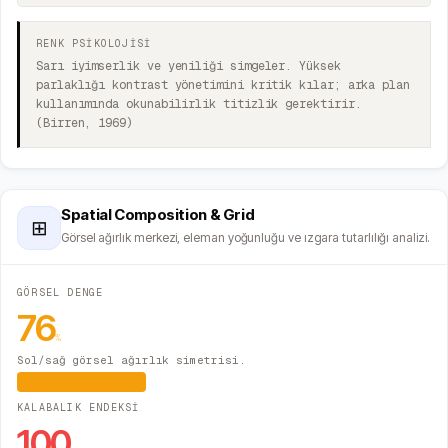
RENK PSİKOLOJİSİ
Sarı iyimserlik ve yeniliği simgeler. Yüksek
parlaklığı kontrast yönetimini kritik kılar; arka plan
kullanımında okunabilirlik titizlik gerektirir.
(Birren, 1969)
Spatial Composition & Grid
⊞
Görsel ağırlık merkezi, eleman yoğunluğu ve ızgara tutarlılığı analizi.
GÖRSEL DENGE
76
%
Sol/sağ görsel ağırlık simetrisi.
Hafif Asimetrik
KALABALIK ENDEKSİ
100