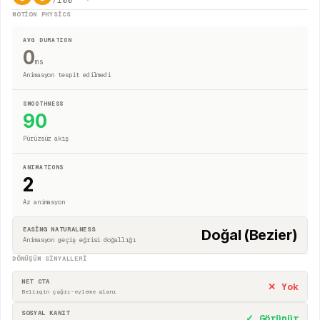
/100
MOTION PHYSICS
AVG DURATION
0
ms
Animasyon tespit edilmedi
SMOOTHNESS
90
Pürüzsüz akış
ANIMATIONS
2
Az animasyon
EASING NATURALNESS
Doğal (Bezier)
Animasyon geçiş eğrisi doğallığı
DÖNÜŞÜM SINYALLERI
NET CTA
✕ Yok
Belirgin çağrı-eyleme alanı
SOSYAL KANIT
✓ Görünür