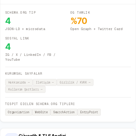
SCHEMA.ORG TİP
OG TAMLIK
4
%
70
JSON-LD + microdata
Open Graph + Twitter Card
SOSYAL LİNK
4
IG / X / LinkedIn / FB /
YouTube
KURUMSAL SAYFALAR
Hakkımızda
—
İletişim
—
Gizlilik / KVKK
—
Kullanım Şartları
—
TESPİT EDİLEN SCHEMA.ORG TİPLERİ
Organization
WebSite
SearchAction
EntryPoint
Güvenlik & TLS Analizi