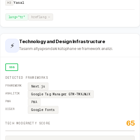
Yasal
H3
lang="
tr
"
hreflang
—
Technology and Design Infrastructure
⚡
Tasarım altyapısındaki kütüphane ve framework analizi.
SSG
DETECTED FRAMEWORKS
FRAMEWORK
Next.js
ANALITIK
Google Tag Manager
GTM-TMXJWJX
PWA
PWA
DIĞER
Google Fonts
65
TECH MODERNITY SCORE