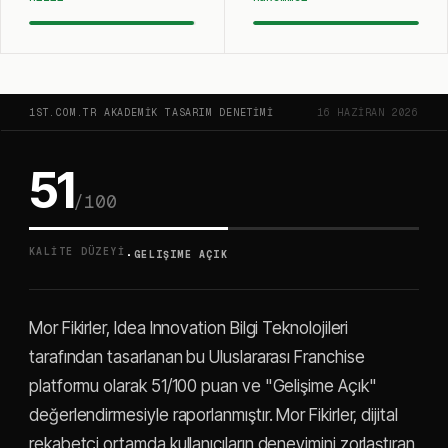
1ST.COM.TR AKADEMIK TASARIM DENETIMI
16 HAZIRAN 2026
51
/100
·
KALITE DÜZEYI
GELIŞIME AÇIK
Mor Fikirler, Idea Innovation Bilgi Teknolojileri
tarafından tasarlanan bu Uluslararası Franchise
platformu olarak 51/100 puan ve "Gelişime Açık"
değerlendirmesiyle raporlanmıştır. Mor Fikirler, dijital
rekabetçi ortamda kullanıcıların deneyimini zorlaştıran