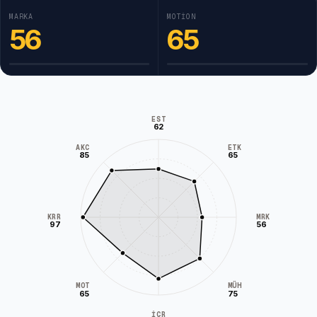
MARKA
MOTION
56
65
EST
62
AKC
ETK
85
65
KRR
MRK
97
56
MÜH
MOT
65
75
İÇR