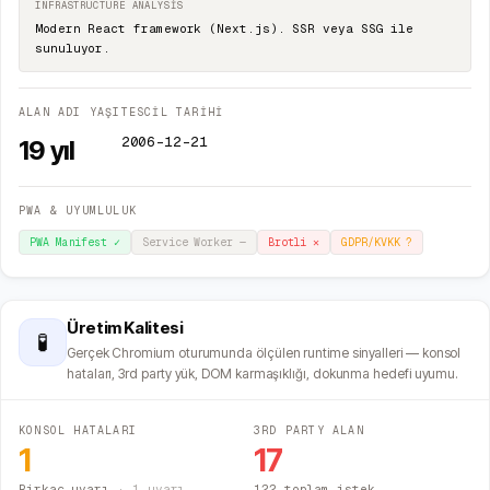
INFRASTRUCTURE ANALYSIS
Modern React framework (Next.js). SSR veya SSG ile
sunuluyor.
ALAN ADI YAŞI
TESCİL TARİHİ
2006-12-21
19
yıl
PWA & UYUMLULUK
PWA Manifest
✓
Service Worker
—
Brotli
✕
GDPR/KVKK
?
Üretim Kalitesi
🧪
Gerçek Chromium oturumunda ölçülen runtime sinyalleri — konsol
hataları, 3rd party yük, DOM karmaşıklığı, dokunma hedefi uyumu.
KONSOL HATALARI
3RD PARTY ALAN
1
17
Birkaç uyarı
·
1
uyarı
122 toplam istek