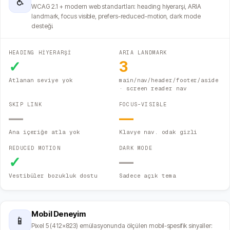
♿
WCAG 2.1 + modern web standartları: heading hiyerarşi, ARIA
landmark, focus visible, prefers-reduced-motion, dark mode
desteği.
HEADING HİYERARŞİ
ARIA LANDMARK
✓
3
Atlanan seviye yok
main/nav/header/footer/aside
· screen reader nav
SKIP LINK
FOCUS-VISIBLE
—
—
Ana içeriğe atla yok
Klavye nav. odak gizli
REDUCED MOTION
DARK MODE
✓
—
Vestibüler bozukluk dostu
Sadece açık tema
Mobil Deneyim
📱
Pixel 5 (412×823) emülasyonunda ölçülen mobil-spesifik sinyaller: