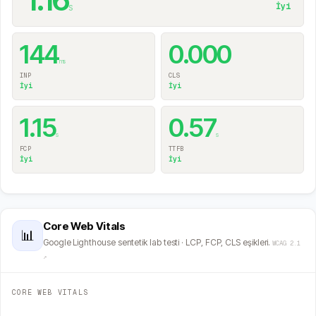
s
İyi
144
0.000
ms
INP
CLS
İyi
İyi
1.15
0.57
s
s
FCP
TTFB
İyi
İyi
Core Web Vitals
📊
Google Lighthouse sentetik lab testi · LCP, FCP, CLS eşikleri.
WCAG 2.1
↗
CORE WEB VITALS