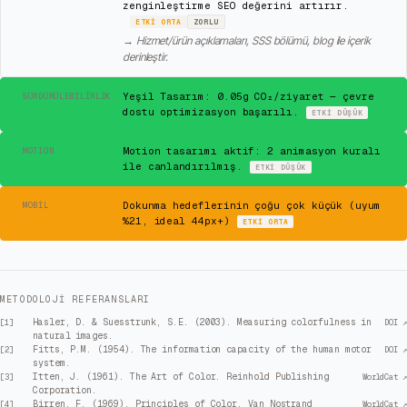
zenginleştirme SEO değerini artırır.
ETKI
ORTA
ZORLU
→
Hizmet/ürün açıklamaları, SSS bölümü, blog ile içerik
derinleştir.
✓
Yeşil Tasarım: 0.05g CO₂/ziyaret — çevre
SÜRDÜRÜLEBILIRLIK
dostu optimizasyon başarılı.
ETKI
DÜŞÜK
✓
Motion tasarımı aktif: 2 animasyon kuralı
MOTION
ile canlandırılmış.
ETKI
DÜŞÜK
⚠
Dokunma hedeflerinin çoğu çok küçük (uyum
MOBIL
%21, ideal 44px+)
ETKI
ORTA
METODOLOJI REFERANSLARI
Hasler, D. & Suesstrunk, S.E. (2003). Measuring colorfulness in
[
1
]
DOI ↗
natural images.
Fitts, P.M. (1954). The information capacity of the human motor
[
2
]
DOI ↗
system.
Itten, J. (1961). The Art of Color. Reinhold Publishing
[
3
]
WorldCat ↗
Corporation.
Birren, F. (1969). Principles of Color. Van Nostrand
[
4
]
WorldCat ↗