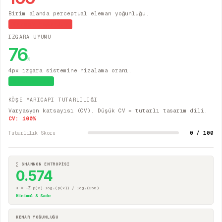
Birim alanda perceptual eleman yoğunluğu.
Yüksek Yoğunluk
IZGARA UYUMU
76
%
4px ızgara sistemine hizalama oranı.
Sistematik
KÖŞE YARICAPI TUTARLILIĞI
Varyasyon katsayısı (CV). Düşük CV = tutarlı tasarım dili.
CV:
100
%
0 / 100
Tutarlılık Skoru
∑ SHANNON ENTROPİSİ
0.574
H = −Σ p(x)·log₂(p(x)) / log₂(256)
Minimal & Sade
KENAR YOĞUNLUĞU