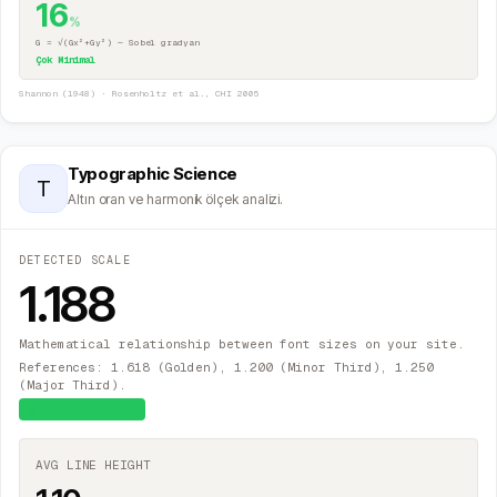
16
%
G = √(Gx²+Gy²) — Sobel gradyan
Çok Minimal
Shannon (1948) · Rosenholtz et al., CHI 2005
Typographic Science
T
Altın oran ve harmonik ölçek analizi.
DETECTED SCALE
1.188
Mathematical relationship between font sizes on your site.
References: 1.618 (Golden), 1.200 (Minor Third), 1.250
(Major Third).
≈
Minor Third
AVG LINE HEIGHT