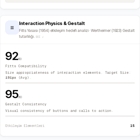
Interaction Physics & Gestalt
≡
Fitts Yasası (1954) etkileşim hedefi analizi · Wertheimer (1923) Gestalt
tutarlılığı.
DOI ↗
92
/100
Fitts Compatibility
Size appropriateness of interaction elements. Target Size:
191
px
(Avg).
95
/100
Gestalt Consistency
Visual consistency of buttons and calls to action.
15
Etkileşim Elementleri