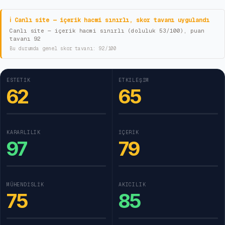
ℹ Canlı site — içerik hacmi sınırlı, skor tavanı uygulandı
Canlı site — içerik hacmi sınırlı (doluluk 53/100), puan
tavanı 92
Bu durumda genel skor tavanı:
92
/100
ESTETIK
ETKILEŞIM
62
65
KARARLILIK
İÇERIK
97
79
MÜHENDISLIK
AKICILIK
75
85