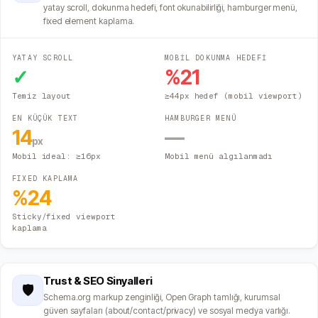
yatay scroll, dokunma hedefi, font okunabilirliği, hamburger menü,
fixed element kaplama.
YATAY SCROLL
MOBİL DOKUNMA HEDEFİ
✓
%
21
Temiz layout
≥44px hedef (mobil viewport)
EN KÜÇÜK TEXT
HAMBURGER MENÜ
14
—
px
Mobil ideal: ≥16px
Mobil menü algılanmadı
FIXED KAPLAMA
%
24
Sticky/fixed viewport
kaplama
Trust & SEO Sinyalleri
🛡️
Schema.org markup zenginliği, Open Graph tamlığı, kurumsal
güven sayfaları (about/contact/privacy) ve sosyal medya varlığı.