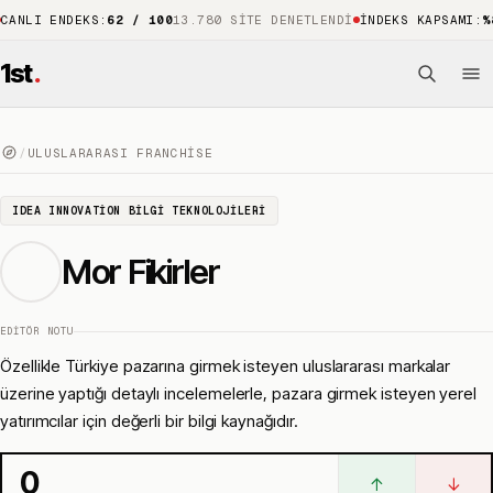
 ENDEKS
:
62 / 100
13.780 SITE DENETLENDI
İNDEKS KAPSAMI
:
%88
15.
1st
.
/
ULUSLARARASI FRANCHISE
IDEA INNOVATION BILGI TEKNOLOJILERI
Mor Fikirler
EDITÖR NOTU
Özellikle Türkiye pazarına girmek isteyen uluslararası markalar
üzerine yaptığı detaylı incelemelerle, pazara girmek isteyen yerel
yatırımcılar için değerli bir bilgi kaynağıdır.
0
↑
↓