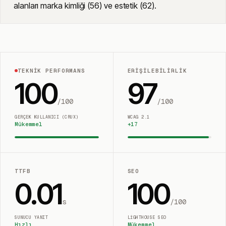
alanları marka kimliği (56) ve estetik (62).
TEKNIK PERFORMANS
ERIŞILEBILIRLIK
100
97
/100
/100
GERÇEK KULLANICI (CRUX)
WCAG 2.1
Mükemmel
+
17
TTFB
SEO
0.01
100
s
/100
SUNUCU YANIT
LIGHTHOUSE SEO
Hızlı
Mükemmel