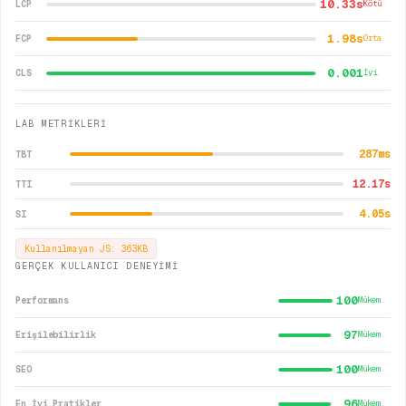
10.33s
LCP
Kötü
1.98s
FCP
Orta
0.001
CLS
İyi
LAB METRİKLERİ
287
ms
TBT
12.17
s
TTI
4.05
s
SI
Kullanılmayan JS:
363
KB
GERÇEK KULLANICI DENEYİMİ
100
Performans
Mükem.
97
Erişilebilirlik
Mükem.
100
SEO
Mükem.
96
En İyi Pratikler
Mükem.