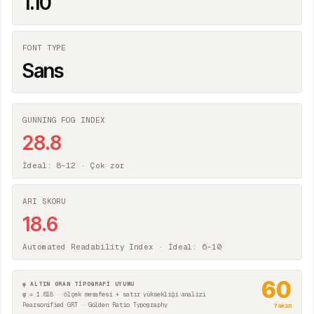
1.10
FONT TYPE
Sans
GUNNING FOG INDEX
28.8
İdeal: 8–12 ·
Çok zor
ARI SKORU
18.6
Automated Readability Index · İdeal: 6–10
60
φ ALTIN ORAN TİPOGRAFİ UYUMU
φ = 1.618 · ölçek mesafesi + satır yüksekliği analizi
Pearsonified GRT · Golden Ratio Typography
Yakın