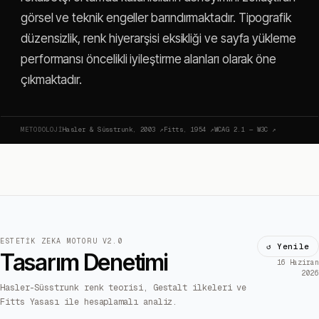
görsel ve teknik engeller barındırmaktadır. Tipografik
düzensizlik, renk hiyerarşisi eksikliği ve sayfa yükleme
performansı öncelikli iyileştirme alanları olarak öne
çıkmaktadır.
METODOLOJI
Hasler & Süsstrunk, 2003
↗
Fitts, 1954
↗
WCAG 2.1 — W3C
↗
ESTETIK ZEKA MOTORU V2.0
↺ Yenile
Tasarım Denetimi
16 Haziran
2026
Hasler-Süsstrunk renk teorisi, Gestalt ilkeleri ve
Fitts Yasası ile hesaplamalı analiz.