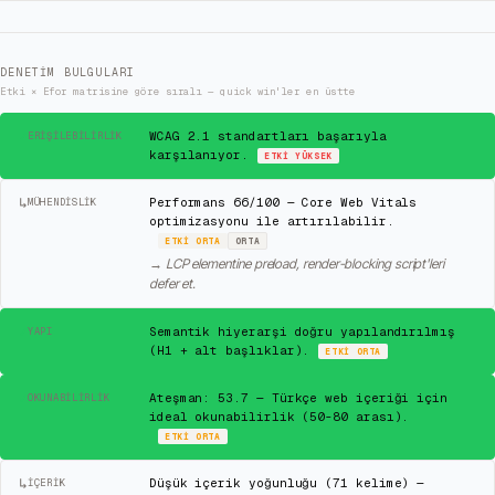
DENETIM BULGULARI
Etki × Efor matrisine göre sıralı — quick win'ler en üstte
✓
WCAG 2.1 standartları başarıyla
ERIŞILEBILIRLIK
karşılanıyor.
ETKI
YÜKSEK
↳
Performans 66/100 — Core Web Vitals
MÜHENDISLIK
optimizasyonu ile artırılabilir.
ETKI
ORTA
ORTA
→
LCP elementine preload, render-blocking script'leri
defer et.
✓
Semantik hiyerarşi doğru yapılandırılmış
YAPI
(H1 + alt başlıklar).
ETKI
ORTA
✓
Ateşman: 53.7 — Türkçe web içeriği için
OKUNABILIRLIK
ideal okunabilirlik (50-80 arası).
ETKI
ORTA
↳
Düşük içerik yoğunluğu (71 kelime) —
İÇERIK