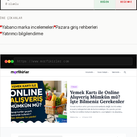
BEĞEN
BEĞENME
0
olumlu
ÖNE ÇIKANLAR
Yabancı marka incelemeleri
Pazara giriş rehberleri
Yatırımcı bilgilendirme
https://www.morfikirler.com