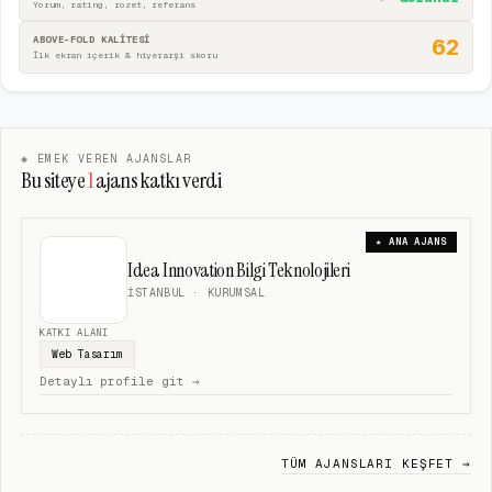
Yorum, rating, rozet, referans
ABOVE-FOLD KALİTESİ
62
İlk ekran içerik & hiyerarşi skoru
◈ EMEK VEREN AJANSLAR
Bu siteye
1
ajans katkı verdi
★ ANA AJANS
Idea Innovation Bilgi Teknolojileri
İSTANBUL
· KURUMSAL
KATKI ALANI
Web Tasarım
Detaylı profile git →
TÜM AJANSLARI KEŞFET →