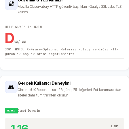
🔐
Mozilla Observatory HTTP güvenlik başlıkları · Qualys SSL Labs TLS
kalitesi.
HTTP GÜVENLIK NOTU
D
30
/100
CSP, HSTS, X-Frame-Options, Referrer Policy ve diğer HTTP
güvenlik başlıklarını değerlendirir.
Gerçek Kullanıcı Deneyimi
👥
Chrome UX Report — son 28 gün, p75 değerleri. Bot koruması olan
siteler dahil tüm trafikten ölçülür.
HIZLI
Genel Deneyim
1.16
LCP