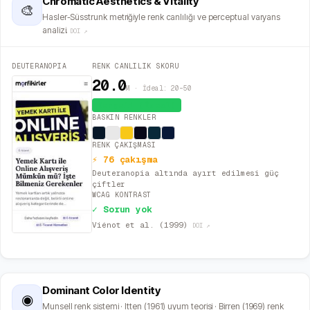
Chromatic Aesthetics & Vitality
🎨
Hasler-Süsstrunk metriğiyle renk canlılığı ve perceptual varyans
analizi.
DOI ↗
DEUTERANOPIA
RENK CANLILIK SKORU
20.0
M · İdeal: 20–50
Dengeli (İdeal)
BASKIN RENKLER
RENK ÇAKIŞMASI
⚡ 76 çakışma
Deuteranopia altında ayırt edilmesi güç
çiftler
WCAG KONTRAST
✓ Sorun yok
Viénot et al. (1999)
DOI ↗
Dominant Color Identity
◉
Munsell renk sistemi · Itten (1961) uyum teorisi · Birren (1969) renk