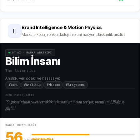
Brand Intelligence & Motion Physics
🫆
Marka arketipi, renk psikolojisi ve animasyon akışkanlık analizi.
1ST AI · MARKA ARKETİPİ
Bilim İnsanı
The Scientist
Analitik, veri odaklı ve hassasiyet
#Veri
#Analitik
#Hassas
#Araştırma
RENK PSİKOLOJİSİ
"
Soğuk minimal palet berraklık ve hassasiyet mesajı veriyor; premium B2B algısı
güçlü.
"
MARKA TUTARLILIĞI
56
Geliştirilmeli