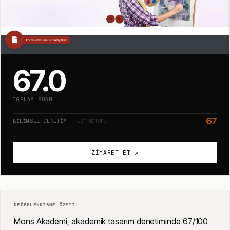
67.0
TOPLAM PUAN
67
BILIMSEL DENETIM
· 1ST MOTORU
ZIYARET ET ↗
DEĞERLENDIRME ÖZETI
Mons Akademi, akademik tasarım denetiminde 67/100