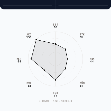
EST
55
AKC
ETK
100
51
KRR
MRK
89
44
MÜH
MOT
58
51
İÇR
77
8 BOYUT · 100 ÜZERİNDEN