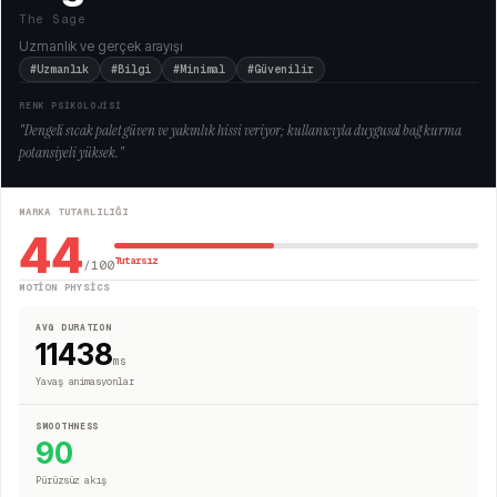
The Sage
Uzmanlık ve gerçek arayışı
#Uzmanlık
#Bilgi
#Minimal
#Güvenilir
RENK PSİKOLOJİSİ
"
Dengeli sıcak palet güven ve yakınlık hissi veriyor; kullanıcıyla duygusal bağ kurma
potansiyeli yüksek.
"
MARKA TUTARLILIĞI
44
Tutarsız
/100
MOTION PHYSICS
AVG DURATION
11438
ms
Yavaş animasyonlar
SMOOTHNESS
90
Pürüzsüz akış