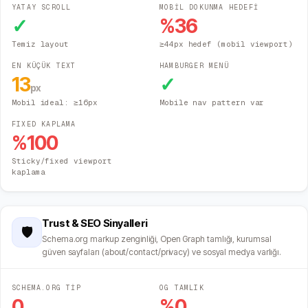
YATAY SCROLL
MOBİL DOKUNMA HEDEFİ
✓
%
36
Temiz layout
≥44px hedef (mobil viewport)
EN KÜÇÜK TEXT
HAMBURGER MENÜ
13
✓
px
Mobil ideal: ≥16px
Mobile nav pattern var
FIXED KAPLAMA
%
100
Sticky/fixed viewport
kaplama
Trust & SEO Sinyalleri
🛡️
Schema.org markup zenginliği, Open Graph tamlığı, kurumsal
güven sayfaları (about/contact/privacy) ve sosyal medya varlığı.
SCHEMA.ORG TİP
OG TAMLIK
0
%
0