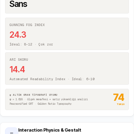
Sans
GUNNING FOG INDEX
24.3
İdeal: 8–12 ·
Çok zor
ARI SKORU
14.4
Automated Readability Index · İdeal: 6–10
74
φ ALTIN ORAN TİPOGRAFİ UYUMU
φ = 1.618 · ölçek mesafesi + satır yüksekliği analizi
Pearsonified GRT · Golden Ratio Typography
Yakın
Interaction Physics & Gestalt