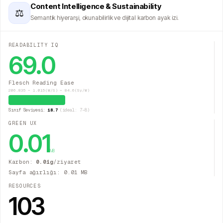
Content Intelligence & Sustainability
⚖
Semantik hiyerarşi, okunabilirlik ve dijital karbon ayak izi.
READABILITY IQ
69.0
Flesch Reading Ease
206.835 − 1.015(W/S) − 84.6(Sy/W)
Kolay (İdeal)
Sınıf Seviyesi:
18.7
(ideal: 7–8)
GREEN UX
0.01
MB
Karbon:
0.01
g
/ziyaret
Sayfa ağırlığı:
0.01
MB
RESOURCES
103