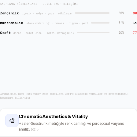
SKORLAMA AĞIRLIKLARI — GENEL SKOR BILEŞIMI
Zenginlik
90
50
%
·
içerik · medya · yapı · etkileşim
Mühendislik
51
34
%
·
stack modernliği · mimari · hijyen · perf
Craft
77
16
%
·
denge · palet uyumu · görsel karmaşıklık
Gemini gibi kara kutu yapay zeka modelleri yerine akademik formüller ve deterministik
hesaplama kullanılır.
Chromatic Aesthetics & Vitality
🎨
Hasler-Süsstrunk metriğiyle renk canlılığı ve perceptual varyans
analizi.
DOI ↗