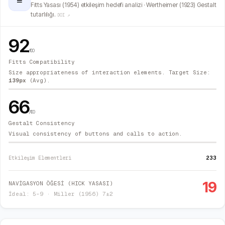
≡
Fitts Yasası (1954) etkileşim hedefi analizi · Wertheimer (1923) Gestalt
tutarlılığı.
DOI ↗
92
/100
Fitts Compatibility
Size appropriateness of interaction elements. Target Size:
139
px
(Avg).
66
/100
Gestalt Consistency
Visual consistency of buttons and calls to action.
233
Etkileşim Elementleri
19
NAVİGASYON ÖĞESİ (HICK YASASI)
İdeal: 5–9 · Miller (1956) 7±2