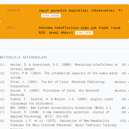
⚠
Zayıf güvenlik başlıkları (Observatory: F)
GÜVENLIK
ETKI
DÜŞÜK
⚠
Dokunma hedeflerinin çoğu çok küçük (uyum
MOBIL
%36, ideal 44px+)
ETKI
ORTA
METODOLOJI REFERANSLARI
Hasler, D. & Suesstrunk, S.E. (2003). Measuring colorfulness in
[
1
]
DOI ↗
natural images.
Fitts, P.M. (1954). The information capacity of the human motor
[
2
]
DOI ↗
system.
Itten, J. (1961). The Art of Color. Reinhold Publishing
[
3
]
WorldCat ↗
Corporation.
Birren, F. (1969). Principles of Color. Van Nostrand
[
4
]
WorldCat ↗
Reinhold.
Viénot, F., Brettel, H. & Mollon, J.D. (1999). Digital video
[
5
]
DOI ↗
colourmaps for dichromats.
W3C (2018). Web Content Accessibility Guidelines (WCAG) 2.1.
[
6
]
W3C ↗
Flesch, R. (1948). A new readability yardstick. Journal of
[
7
]
DOI ↗
Applied Psychology, 32(3), 221–233.
Kincaid, J.P. et al. (1975). Derivation of New Readability
[
8
]
DTIC ↗
Formulas for Navy Enlisted Personnel. Naval Technical Training