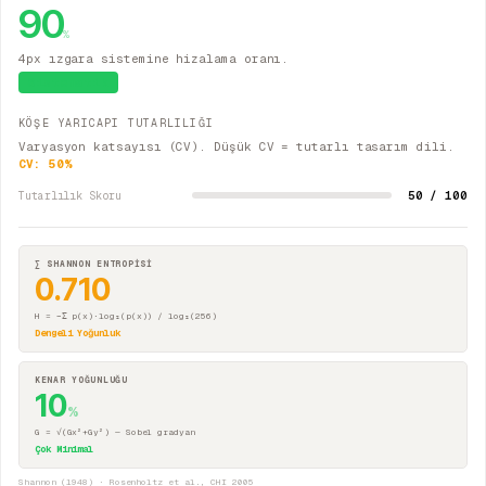
90
%
4px ızgara sistemine hizalama oranı.
Sistematik
KÖŞE YARICAPI TUTARLILIĞI
Varyasyon katsayısı (CV). Düşük CV = tutarlı tasarım dili.
CV:
50
%
50 / 100
Tutarlılık Skoru
∑ SHANNON ENTROPİSİ
0.710
H = −Σ p(x)·log₂(p(x)) / log₂(256)
Dengeli Yoğunluk
KENAR YOĞUNLUĞU
10
%
G = √(Gx²+Gy²) — Sobel gradyan
Çok Minimal
Shannon (1948) · Rosenholtz et al., CHI 2005