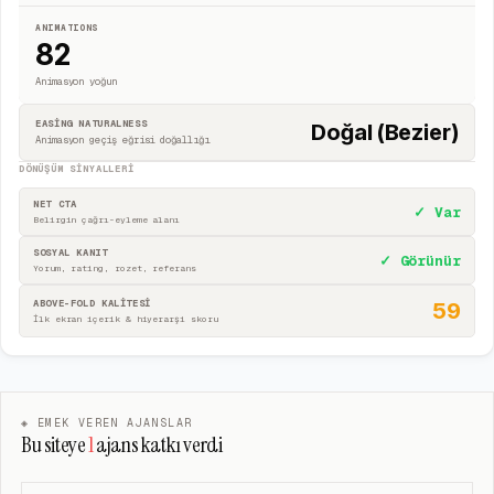
ANIMATIONS
82
Animasyon yoğun
EASING NATURALNESS
Doğal (Bezier)
Animasyon geçiş eğrisi doğallığı
DÖNÜŞÜM SINYALLERI
NET CTA
✓ Var
Belirgin çağrı-eyleme alanı
SOSYAL KANIT
✓ Görünür
Yorum, rating, rozet, referans
ABOVE-FOLD KALİTESİ
59
İlk ekran içerik & hiyerarşi skoru
◈ EMEK VEREN AJANSLAR
Bu siteye
1
ajans katkı verdi