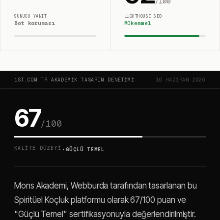
/100
SUNUCU YANIT
LIGHTHOUSE SEO
Bot koruması
Mükemmel
1ST.COM.TR AKADEMIK TASARIM DENETIMI
16 HAZIRAN 2026
67
/100
·
KALITE DÜZEYI
GÜÇLÜ TEMEL
Mons Akademi, Webburda tarafından tasarlanan bu
Spiritüel Koçluk platformu olarak 67/100 puan ve
"Güçlü Temel" sertifikasyonuyla değerlendirilmiştir.