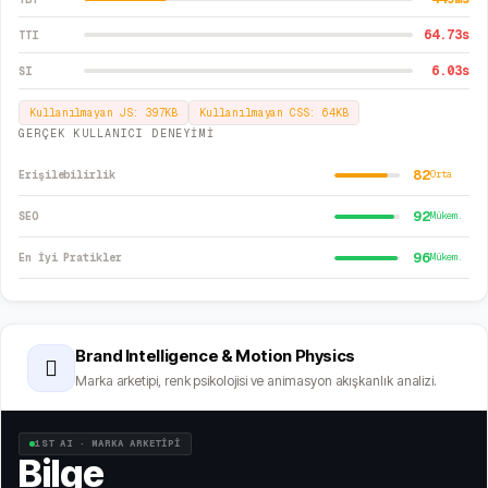
64.73
s
TTI
6.03
s
SI
Kullanılmayan JS:
397
KB
Kullanılmayan CSS:
64
KB
GERÇEK KULLANICI DENEYİMİ
82
Erişilebilirlik
Orta
92
SEO
Mükem.
96
En İyi Pratikler
Mükem.
Brand Intelligence & Motion Physics
🫆
Marka arketipi, renk psikolojisi ve animasyon akışkanlık analizi.
1ST AI · MARKA ARKETİPİ
Bilge