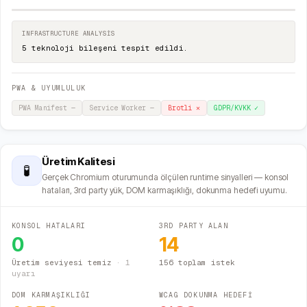
INFRASTRUCTURE ANALYSIS
5 teknoloji bileşeni tespit edildi.
PWA & UYUMLULUK
PWA Manifest
—
Service Worker
—
Brotli
✕
GDPR/KVKK
✓
Üretim Kalitesi
🧪
Gerçek Chromium oturumunda ölçülen runtime sinyalleri — konsol
hataları, 3rd party yük, DOM karmaşıklığı, dokunma hedefi uyumu.
KONSOL HATALARI
3RD PARTY ALAN
0
14
Üretim seviyesi temiz
·
1
156 toplam istek
uyarı
DOM KARMAŞIKLIĞI
WCAG DOKUNMA HEDEFİ