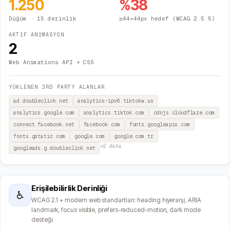
1.250
%
38
Düğüm
· 15 derinlik
≥44×44px hedef (WCAG 2.5.5)
AKTİF ANİMASYON
2
Web Animations API + CSS
YÜKLENEN 3RD PARTY ALANLAR
ad.doubleclick.net
analytics-ipv6.tiktokw.us
analytics.google.com
analytics.tiktok.com
cdnjs.cloudflare.com
connect.facebook.net
facebook.com
fonts.googleapis.com
fonts.gstatic.com
google.com
google.com.tr
+
2
daha
googleads.g.doubleclick.net
Erişilebilirlik Derinliği
♿
WCAG 2.1 + modern web standartları: heading hiyerarşi, ARIA
landmark, focus visible, prefers-reduced-motion, dark mode
desteği.