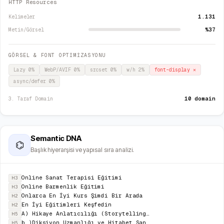
HTTP Resources
1.131
Kelimeler
%37
Metin/Görsel
GÖRSEL & FONT OPTİMİZASYONU
Lazy
0
%
WebP/AVIF
0
%
srcset
0
%
w/h
2
%
font-display
✕
async/defer
0
%
10 domain
3. Taraf Domain
Semantic DNA
⌬
Başlık hiyerarşisi ve yapısal sıra analizi.
Online Sanat Terapisi Eğitimi
H3
Online Barmenlik Eğitimi
H3
Onlarca En İyi Kurs Şimdi Bir Arada
H2
En İyi Eğitimleri Keşfedin
H2
A) Hikaye Anlatıcılığı (Storytelling) Uzmanlık Eğitimi
H5
b )Diksiyon Uzmanlığı ve Hitabet Sanatı Eğitimi
H5