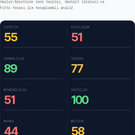
Hasler-Süsstrunk renk teorisi, Gestalt ilkeleri ve
Fitts Yasası ile hesaplamalı analiz.
ESTETIK
ETKILEŞIM
55
51
KARARLILIK
İÇERIK
89
77
MÜHENDISLIK
AKICILIK
51
100
MARKA
MOTION
44
58