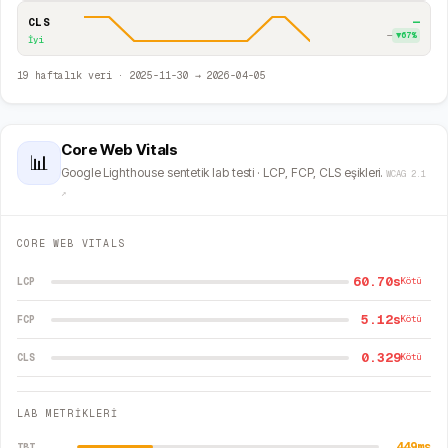
—
CLS
—
▼
67
%
İyi
19
haftalık veri ·
2025-11-30
→
2026-04-05
Core Web Vitals
📊
Google Lighthouse sentetik lab testi · LCP, FCP, CLS eşikleri.
WCAG 2.1
↗
CORE WEB VITALS
60.70s
LCP
Kötü
5.12s
FCP
Kötü
0.329
CLS
Kötü
LAB METRİKLERİ
449
ms
TBT