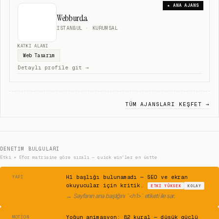
★ ANA AJANS
Webburda
İSTANBUL
· KURUMSAL
KATKI ALANI
Web Tasarım
Detaylı profile git →
TÜM AJANSLARI KEŞFET →
DENETIM BULGULARI
Etki × Efor matrisine göre sıralı — quick win'ler en üstte
⚠
H1 başlığı bulunamadı — SEO ve ekran
YAPI
okuyucular için kritik.
ETKI
YÜKSEK
KOLAY
→
Sayfanın ana başlığını `<h1>` etiketi ile sar.
⚠
Yoğun animasyon: 82 kural — düşük güçlü
MOTION