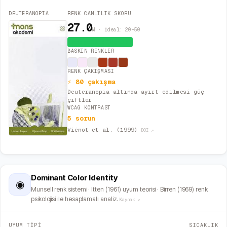
DEUTERANOPIA
RENK CANLILIK SKORU
27.0
M · İdeal: 20–50
Dengeli (İdeal)
BASKIN RENKLER
RENK ÇAKIŞMASI
⚡ 80 çakışma
Deuteranopia altında ayırt edilmesi güç
çiftler
WCAG KONTRAST
5 sorun
Viénot et al. (1999)
DOI ↗
Dominant Color Identity
◉
Munsell renk sistemi · Itten (1961) uyum teorisi · Birren (1969) renk
psikolojisi ile hesaplamalı analiz.
Kaynak ↗
UYUM TİPİ
SICAKLIK