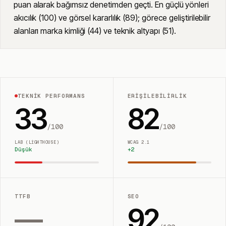
puan alarak bağımsız denetimden geçti. En güçlü yönleri
akıcılık (100) ve görsel kararlılık (89); görece geliştirilebilir
alanları marka kimliği (44) ve teknik altyapı (51).
TEKNIK PERFORMANS
ERIŞILEBILIRLIK
33
82
/100
/100
LAB (LIGHTHOUSE)
WCAG 2.1
Düşük
+
2
TTFB
SEO
—
92