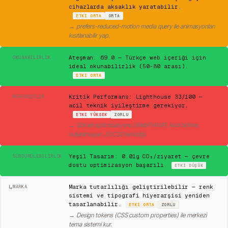
cihazlarda aksaklık yaratabilir.
ETKI
ORTA
ORTA
→
prefers-reduced-motion media query ile animasyonları
kısıtlanabilir yap.
✓
Ateşman: 69.0 — Türkçe web içeriği için
OKUNABILIRLIK
ideal okunabilirlik (50-80 arası).
ETKI
ORTA
✕
Kritik Performans: Lighthouse 33/100 —
MÜHENDISLIK
acil teknik iyileştirme gerekiyor.
ETKI
YÜKSEK
ZORLU
→
Görsel optimizasyonu (WebP/AVIF), kod bölme,
kullanılmayan JS/CSS temizliği.
✓
Yeşil Tasarım: 0.01g CO₂/ziyaret — çevre
SÜRDÜRÜLEBILIRLIK
dostu optimizasyon başarılı.
ETKI
DÜŞÜK
↳
Marka tutarlılığı geliştirilebilir — renk
MARKA
sistemi ve tipografi hiyerarşisi yeniden
tasarlanabilir.
ETKI
ORTA
ZORLU
→
Design tokens (CSS custom properties) ile merkezi
tema sistemi kur.