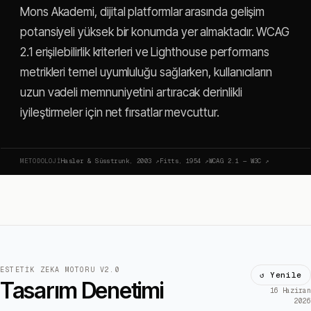
Mons Akademi, dijital platformlar arasında gelişim
potansiyeli yüksek bir konumda yer almaktadır. WCAG
2.1 erişilebilirlik kriterleri ve Lighthouse performans
metrikleri temel uyumluluğu sağlarken, kullanıcıların
uzun vadeli memnuniyetini artıracak derinlikli
iyileştirmeler için net fırsatlar mevcuttur.
METODOLOJI
Hasler & Süsstrunk, 2003
↗
Fitts, 1954
↗
WCAG 2.1 — W3C
↗
ESTETIK ZEKA MOTORU V2.0
↺ Yenile
Tasarım Denetimi
16 Haziran
2026