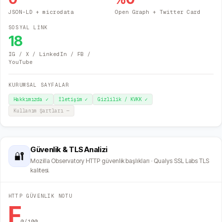
JSON-LD + microdata
Open Graph + Twitter Card
SOSYAL LİNK
18
IG / X / LinkedIn / FB /
YouTube
KURUMSAL SAYFALAR
Hakkımızda
✓
İletişim
✓
Gizlilik / KVKK
✓
Kullanım Şartları
—
Güvenlik & TLS Analizi
🔐
Mozilla Observatory HTTP güvenlik başlıkları · Qualys SSL Labs TLS
kalitesi.
HTTP GÜVENLIK NOTU
F