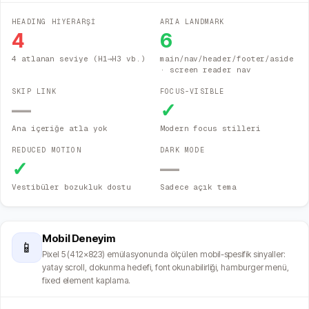
HEADING HİYERARŞİ
ARIA LANDMARK
4
6
4 atlanan seviye (H1→H3 vb.)
main/nav/header/footer/aside
· screen reader nav
SKIP LINK
FOCUS-VISIBLE
—
✓
Ana içeriğe atla yok
Modern focus stilleri
REDUCED MOTION
DARK MODE
✓
—
Vestibüler bozukluk dostu
Sadece açık tema
Mobil Deneyim
📱
Pixel 5 (412×823) emülasyonunda ölçülen mobil-spesifik sinyaller:
yatay scroll, dokunma hedefi, font okunabilirliği, hamburger menü,
fixed element kaplama.