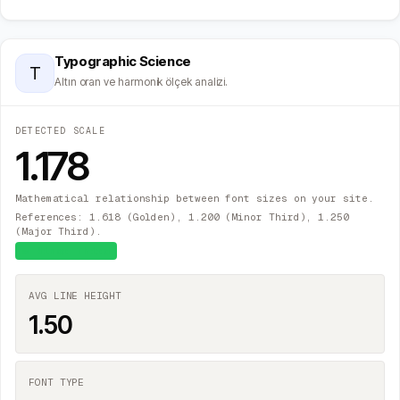
Typographic Science
T
Altın oran ve harmonik ölçek analizi.
DETECTED SCALE
1.178
Mathematical relationship between font sizes on your site.
References: 1.618 (Golden), 1.200 (Minor Third), 1.250
(Major Third).
≈
Minor Third
AVG LINE HEIGHT
1.50
FONT TYPE