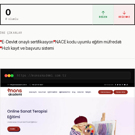
0
↑
↓
BEĞEN
BEĞENME
0
olumlu
ÖNE ÇIKANLAR
E-Devlet onaylı sertifikasyon
NACE kodu uyumlu eğitim müfredatı
Hızlı kayıt ve başvuru sistemi
https://monsakademi.com.tr