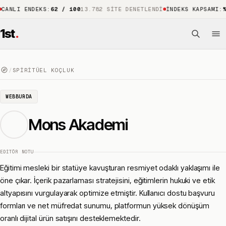
 ENDEKS
:
62 / 100
13.782 SITE DENETLENDI
İNDEKS KAPSAMI
:
%88
15.
1st
.
/
SPIRITÜEL KOÇLUK
WEBBURDA
Mons Akademi
EDITÖR NOTU
Eğitimi mesleki bir statüye kavuşturan resmiyet odaklı yaklaşımı ile
öne çıkar. İçerik pazarlaması stratejisini, eğitimlerin hukuki ve etik
altyapısını vurgulayarak optimize etmiştir. Kullanıcı dostu başvuru
formları ve net müfredat sunumu, platformun yüksek dönüşüm
oranlı dijital ürün satışını desteklemektedir.