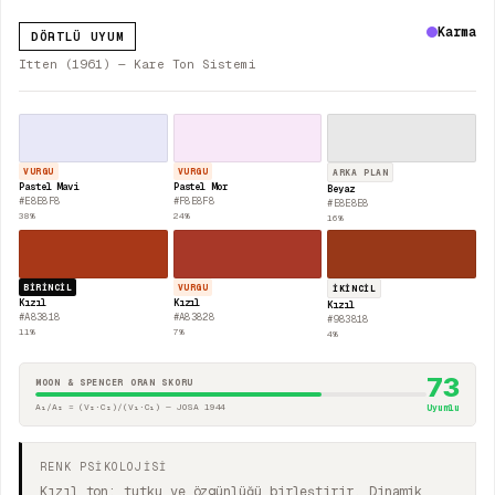
Karma
DÖRTLÜ UYUM
Itten (1961) — Kare Ton Sistemi
VURGU
VURGU
ARKA PLAN
Pastel Mavi
Pastel Mor
Beyaz
#E8E8F8
#F8E8F8
#E8E8E8
38
%
24
%
16
%
BIRINCIL
VURGU
İKINCIL
Kızıl
Kızıl
Kızıl
#A83818
#A83828
#983818
11
%
7
%
4
%
73
MOON & SPENCER ORAN SKORU
A₁/A₂ = (V₂·C₂)/(V₁·C₁) — JOSA 1944
Uyumlu
RENK PSİKOLOJİSİ
Kızıl ton; tutku ve özgünlüğü birleştirir. Dinamik