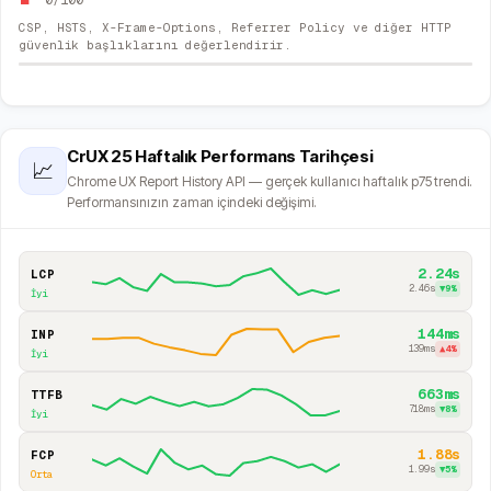
0
/100
CSP, HSTS, X-Frame-Options, Referrer Policy ve diğer HTTP
güvenlik başlıklarını değerlendirir.
CrUX 25 Haftalık Performans Tarihçesi
📈
Chrome UX Report History API — gerçek kullanıcı haftalık p75 trendi.
Performansınızın zaman içindeki değişimi.
2.24s
LCP
2.46s
▼
9
%
İyi
144ms
INP
139ms
▲
4
%
İyi
663ms
TTFB
718ms
▼
8
%
İyi
1.88s
FCP
1.99s
▼
5
%
Orta