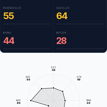
MÜHENDISLIK
AKICILIK
55
64
MARKA
MOTION
44
28
EST
48
AKC
ETK
64
49
KRR
MRK
86
44