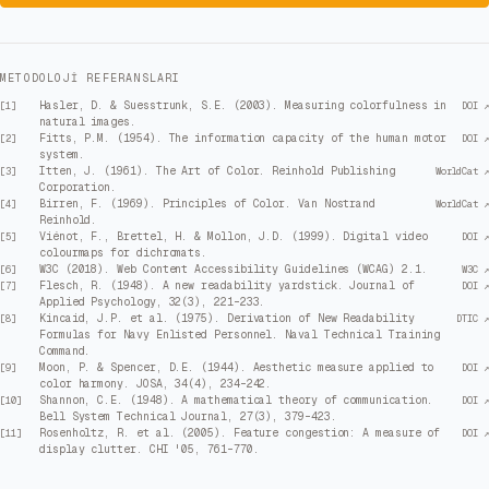
METODOLOJI REFERANSLARI
Hasler, D. & Suesstrunk, S.E. (2003). Measuring colorfulness in
[
1
]
DOI ↗
natural images.
Fitts, P.M. (1954). The information capacity of the human motor
[
2
]
DOI ↗
system.
Itten, J. (1961). The Art of Color. Reinhold Publishing
[
3
]
WorldCat ↗
Corporation.
Birren, F. (1969). Principles of Color. Van Nostrand
[
4
]
WorldCat ↗
Reinhold.
Viénot, F., Brettel, H. & Mollon, J.D. (1999). Digital video
[
5
]
DOI ↗
colourmaps for dichromats.
W3C (2018). Web Content Accessibility Guidelines (WCAG) 2.1.
[
6
]
W3C ↗
Flesch, R. (1948). A new readability yardstick. Journal of
[
7
]
DOI ↗
Applied Psychology, 32(3), 221–233.
Kincaid, J.P. et al. (1975). Derivation of New Readability
[
8
]
DTIC ↗
Formulas for Navy Enlisted Personnel. Naval Technical Training
Command.
Moon, P. & Spencer, D.E. (1944). Aesthetic measure applied to
[
9
]
DOI ↗
color harmony. JOSA, 34(4), 234–242.
Shannon, C.E. (1948). A mathematical theory of communication.
[
10
]
DOI ↗
Bell System Technical Journal, 27(3), 379–423.
Rosenholtz, R. et al. (2005). Feature congestion: A measure of
[
11
]
DOI ↗
display clutter. CHI '05, 761–770.