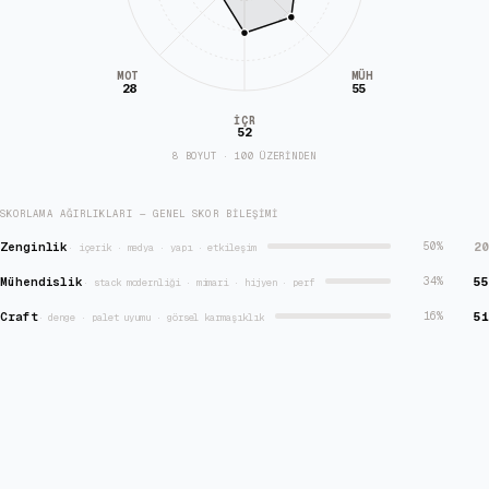
MÜH
MOT
28
55
İÇR
52
8 BOYUT · 100 ÜZERİNDEN
SKORLAMA AĞIRLIKLARI — GENEL SKOR BILEŞIMI
Zenginlik
20
50
%
·
içerik · medya · yapı · etkileşim
Mühendislik
55
34
%
·
stack modernliği · mimari · hijyen · perf
Craft
51
16
%
·
denge · palet uyumu · görsel karmaşıklık