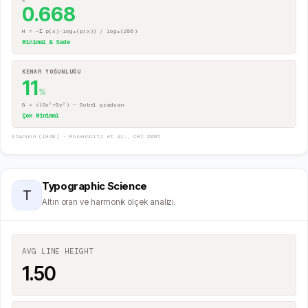
0.668
H = −Σ p(x)·log₂(p(x)) / log₂(256)
Minimal & Sade
KENAR YOĞUNLUĞU
11
%
G = √(Gx²+Gy²) — Sobel gradyan
Çok Minimal
Shannon (1948) · Rosenholtz et al., CHI 2005
Typographic Science
T
Altın oran ve harmonik ölçek analizi.
AVG LINE HEIGHT
1.50