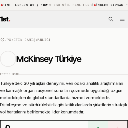
LI ENDEKS
:
62 / 100
13.780 SITE DENETLENDI
İNDEKS KAPSAMI
:
%88
15
1st
.
/
YÖNETIM DANIŞMANLIĞI
McKinsey Türkiye
EDITÖR NOTU
Türkiye'deki 30 yılı aşkın deneyimi, veri odaklı analitik araştırmaları
ve karmaşık organizasyonel sorunları çözmede uyguladığı özgün
metodolojileri ile global standartlarda hizmet vermektedir.
Dijitalleşme ve sürdürülebilirlik gibi kritik alanlarda şirketlerin stratejik
yol haritalarını belirlemekte lider konumdadır.
0