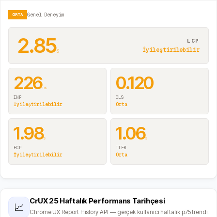
ORTA
Genel Deneyim
2.85
LCP
s
İyileştirilebilir
226
0.120
ms
INP
CLS
İyileştirilebilir
Orta
1.98
1.06
s
s
FCP
TTFB
İyileştirilebilir
Orta
CrUX 25 Haftalık Performans Tarihçesi
📈
Chrome UX Report History API — gerçek kullanıcı haftalık p75 trendi.