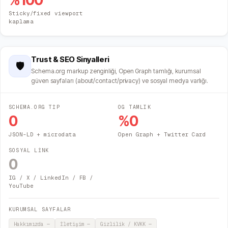
%
100
Sticky/fixed viewport
kaplama
Trust & SEO Sinyalleri
🛡️
Schema.org markup zenginliği, Open Graph tamlığı, kurumsal
güven sayfaları (about/contact/privacy) ve sosyal medya varlığı.
SCHEMA.ORG TİP
OG TAMLIK
0
%
0
JSON-LD + microdata
Open Graph + Twitter Card
SOSYAL LİNK
0
IG / X / LinkedIn / FB /
YouTube
KURUMSAL SAYFALAR
Hakkımızda
—
İletişim
—
Gizlilik / KVKK
—