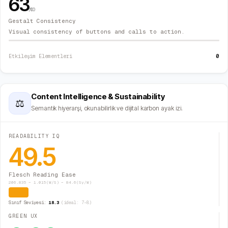
63
/100
Gestalt Consistency
Visual consistency of buttons and calls to action.
0
Etkileşim Elementleri
Content Intelligence & Sustainability
⚖
Semantik hiyerarşi, okunabilirlik ve dijital karbon ayak izi.
READABILITY IQ
49.5
Flesch Reading Ease
206.835 − 1.015(W/S) − 84.6(Sy/W)
Zor
Sınıf Seviyesi:
18.3
(ideal: 7–8)
GREEN UX