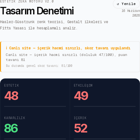
ESTETIK ZEKA MOTORU V2.0
↺ Yenile
Tasarım Denetimi
16 Haziran
2026
Hasler-Süsstrunk renk teorisi, Gestalt ilkeleri ve
Fitts Yasası ile hesaplamalı analiz.
ℹ Canlı site — içerik hacmi sınırlı, skor tavanı uygulandı
Canlı site — içerik hacmi sınırlı (doluluk 47/100), puan
tavanı 81
Bu durumda genel skor tavanı:
81
/100
ESTETIK
ETKILEŞIM
48
49
KARARLILIK
İÇERIK
86
52