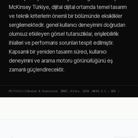
McKinsey Türkiye, dijital dijital ortamda temel tasarım
ve teknik kriterlerin önemli bir bölümünde eksiklikler
sergilemektedir. genel kullanıcı deneyimini doğrudan
olumsuz etkileyen görsel tutarsızlıklar, erişilebilirlik
ihlalleri ve performans sorunları tespit edilmiştir.
Kapsamlı bir yeniden tasarım süreci, kullanıcı
deneyimini ve arama motoru görünürlüğünü eş
zamanlı güçlendirecektir.
METODOLOJI
Hasler & Süsstrunk, 2003
↗
Fitts, 1954
↗
WCAG 2.1 — W3C
↗