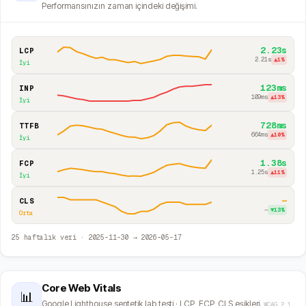
Performansınızın zaman içindeki değişimi.
2.23s
LCP
2.21s
▲
1
%
İyi
123ms
INP
109ms
▲
13
%
İyi
728ms
TTFB
664ms
▲
10
%
İyi
1.38s
FCP
1.25s
▲
11
%
İyi
—
CLS
—
▼
13
%
Orta
25
haftalık veri ·
2025-11-30
→
2026-05-17
Core Web Vitals
📊
Google Lighthouse sentetik lab testi · LCP, FCP, CLS eşikleri.
WCAG 2.1