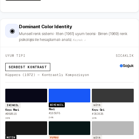
Dominant Color Identity
◉
Munsell renk sistemi · Itten (1961) uyum teorisi · Birren (1969) renk
psikolojisi ile hesaplamalı analiz.
Kaynak ↗
UYUM TİPİ
SICAKLIK
Soğuk
SERBEST KONTRAST
Küppers (1972) — Kontrastlı Kompozisyon
BIRINCIL
İKINCIL
NÖTR
Mavi
Koyu Mavi
Koyu Gri
#1858F8
#080818
#383838
24
%
38
%
16
%
METIN
VURGU
NÖTR