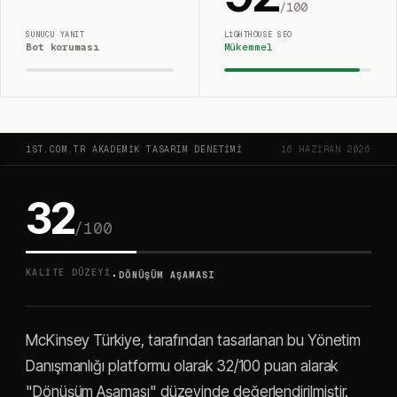
/100
SUNUCU YANIT
LIGHTHOUSE SEO
Bot koruması
Mükemmel
1ST.COM.TR AKADEMIK TASARIM DENETIMI
16 HAZIRAN 2026
32
/100
·
KALITE DÜZEYI
DÖNÜŞÜM AŞAMASI
McKinsey Türkiye, tarafından tasarlanan bu Yönetim
Danışmanlığı platformu olarak 32/100 puan alarak
"Dönüşüm Aşaması" düzeyinde değerlendirilmiştir.