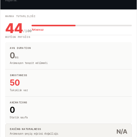
MARKA TUTARLILIĞI
44
Tutarsız
/100
MOTION PHYSICS
AVG DURATION
0
ms
Animasyon tespit edilmedi
SMOOTHNESS
50
Takıklık var
ANIMATIONS
0
Statik sayfa
EASING NATURALNESS
N/A
Animasyon geçiş eğrisi doğallığı