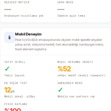
REDUCED MOTION
DARK MODE
—
—
Animasyon kısıtlama yok
Sadece açık tema
Mobil Deneyim
📱
Pixel 5 (412×823) emülasyonunda ölçülen mobil-spesifik sinyaller:
yatay scroll, dokunma hedefi, font okunabilirliği, hamburger menü,
fixed element kaplama.
YATAY SCROLL
MOBİL DOKUNMA HEDEFİ
✓
%
52
Temiz layout
≥44px hedef (mobil viewport)
EN KÜÇÜK TEXT
HAMBURGER MENÜ
12
✓
px
Mobil ideal: ≥16px
Mobile nav pattern var
FIXED KAPLAMA