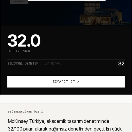
32.0
TOPLAM PUAN
32
BILIMSEL DENETIM
· 1ST MOTORU
ZIYARET ET ↗
DEĞERLENDIRME ÖZETI
McKinsey Türkiye, akademik tasarım denetiminde
32/100 puan alarak bağımsız denetimden geçti. En güçlü