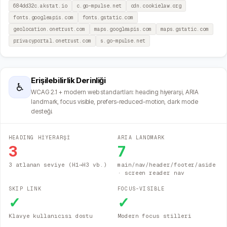
684dd32c.akstat.io
c.go-mpulse.net
cdn.cookielaw.org
fonts.googleapis.com
fonts.gstatic.com
geolocation.onetrust.com
maps.googleapis.com
maps.gstatic.com
privacyportal.onetrust.com
s.go-mpulse.net
Erişilebilirlik Derinliği
♿
WCAG 2.1 + modern web standartları: heading hiyerarşi, ARIA
landmark, focus visible, prefers-reduced-motion, dark mode
desteği.
HEADING HİYERARŞİ
ARIA LANDMARK
3
7
3 atlanan seviye (H1→H3 vb.)
main/nav/header/footer/aside
· screen reader nav
SKIP LINK
FOCUS-VISIBLE
✓
✓
Klavye kullanıcısı dostu
Modern focus stilleri