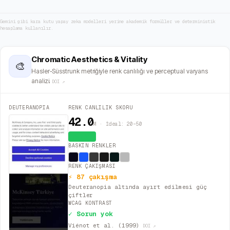
Gemini gibi kara kutu yapay zeka modelleri yerine akademik formüller ve deterministik
hesaplama kullanılır.
Chromatic Aesthetics & Vitality
🎨
Hasler-Süsstrunk metriğiyle renk canlılığı ve perceptual varyans
analizi.
DOI ↗
DEUTERANOPIA
RENK CANLILIK SKORU
42.0
M · İdeal: 20–50
Canlı
BASKIN RENKLER
RENK ÇAKIŞMASI
⚡ 87 çakışma
Deuteranopia altında ayırt edilmesi güç
çiftler
WCAG KONTRAST
✓ Sorun yok
Viénot et al. (1999)
DOI ↗