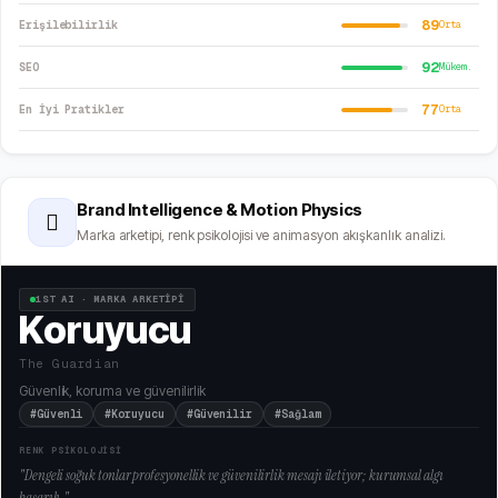
89
Erişilebilirlik
Orta
92
SEO
Mükem.
77
En İyi Pratikler
Orta
Brand Intelligence & Motion Physics
🫆
Marka arketipi, renk psikolojisi ve animasyon akışkanlık analizi.
1ST AI · MARKA ARKETİPİ
Koruyucu
The Guardian
Güvenlik, koruma ve güvenilirlik
#Güvenli
#Koruyucu
#Güvenilir
#Sağlam
RENK PSİKOLOJİSİ
"
Dengeli soğuk tonlar profesyonellik ve güvenilirlik mesajı iletiyor; kurumsal algı
başarılı.
"