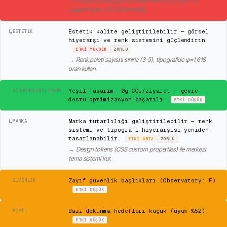
→
Görsel optimizasyonu (WebP/AVIF), kod bölme,
kullanılmayan JS/CSS temizliği.
↳
Estetik kalite geliştirilebilir — görsel
ESTETIK
hiyerarşi ve renk sistemini güçlendirin.
ETKI
YÜKSEK
ZORLU
→
Renk paleti sayısını sınırla (3-5), tipografide φ=1.618
oran kullan.
✓
Yeşil Tasarım: 0g CO₂/ziyaret — çevre
SÜRDÜRÜLEBILIRLIK
dostu optimizasyon başarılı.
ETKI
DÜŞÜK
↳
Marka tutarlılığı geliştirilebilir — renk
MARKA
sistemi ve tipografi hiyerarşisi yeniden
tasarlanabilir.
ETKI
ORTA
ZORLU
→
Design tokens (CSS custom properties) ile merkezi
tema sistemi kur.
⚠
Zayıf güvenlik başlıkları (Observatory: F)
GÜVENLIK
ETKI
DÜŞÜK
⚠
Bazı dokunma hedefleri küçük (uyum %52)
MOBIL
ETKI
DÜŞÜK