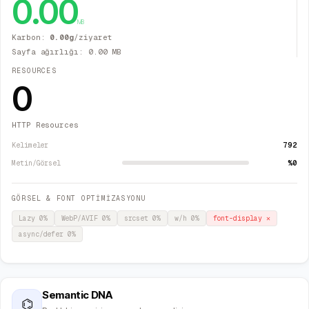
0.00
MB
Karbon:
0.00
g
/ziyaret
Sayfa ağırlığı:
0.00
MB
RESOURCES
0
HTTP Resources
792
Kelimeler
%0
Metin/Görsel
GÖRSEL & FONT OPTİMİZASYONU
Lazy
0
%
WebP/AVIF
0
%
srcset
0
%
w/h
0
%
font-display
✕
async/defer
0
%
Semantic DNA
⌬