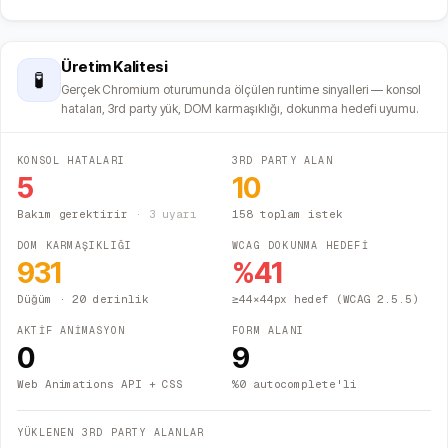
Üretim Kalitesi
🧪
Gerçek Chromium oturumunda ölçülen runtime sinyalleri — konsol
hataları, 3rd party yük, DOM karmaşıklığı, dokunma hedefi uyumu.
KONSOL HATALARI
3RD PARTY ALAN
5
10
Bakım gerektirir
·
3
uyarı
158 toplam istek
DOM KARMAŞIKLIĞI
WCAG DOKUNMA HEDEFİ
931
%
41
Düğüm
· 20 derinlik
≥44×44px hedef (WCAG 2.5.5)
AKTİF ANİMASYON
FORM ALANI
0
9
Web Animations API + CSS
%0 autocomplete'li
YÜKLENEN 3RD PARTY ALANLAR