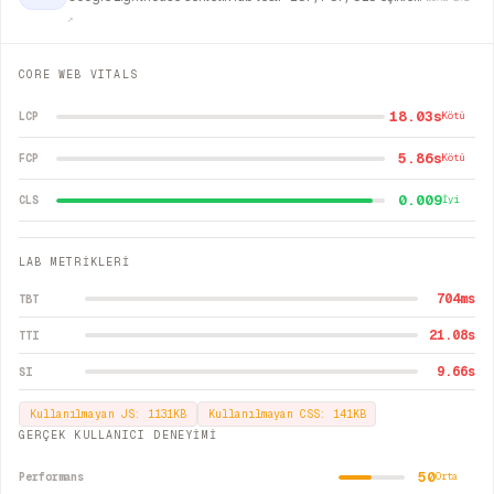
↗
CORE WEB VITALS
18.03s
LCP
Kötü
5.86s
FCP
Kötü
0.009
CLS
İyi
LAB METRİKLERİ
704
ms
TBT
21.08
s
TTI
9.66
s
SI
Kullanılmayan JS:
1131
KB
Kullanılmayan CSS:
141
KB
GERÇEK KULLANICI DENEYİMİ
50
Performans
Orta