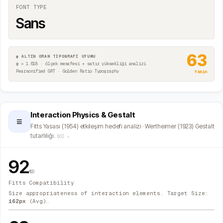
FONT TYPE
Sans
63
φ ALTIN ORAN TİPOGRAFİ UYUMU
φ = 1.618 · ölçek mesafesi + satır yüksekliği analizi
Pearsonified GRT · Golden Ratio Typography
Yakın
Interaction Physics & Gestalt
≡
Fitts Yasası (1954) etkileşim hedefi analizi · Wertheimer (1923) Gestalt
tutarlılığı.
DOI ↗
92
/100
Fitts Compatibility
Size appropriateness of interaction elements. Target Size:
162
px
(Avg).