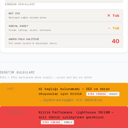
DÖNÜŞÜM SINYALLERI
NET CTA
✕ Yok
Belirgin çağrı-eyleme alanı
SOSYAL KANIT
— Yok
Yorum, rating, rozet, referans
ABOVE-FOLD KALİTESİ
40
İlk ekran içerik & hiyerarşi skoru
DENETIM BULGULARI
Etki × Efor matrisine göre sıralı — quick win'ler en üstte
⚠
H1 başlığı bulunamadı — SEO ve ekran
YAPI
okuyucular için kritik.
ETKI
YÜKSEK
KOLAY
→
Sayfanın ana başlığını `<h1>` etiketi ile sar.
✕
Kritik Performans: Lighthouse 39/100 —
MÜHENDISLIK
acil teknik iyileştirme gerekiyor.
ETKI
YÜKSEK
ZORLU