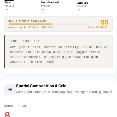
Siyah
Koyu Camgöbeği
Açık Gri
#181818
#081818
#B8B8B8
11
%
7
%
4
%
55
MOON & SPENCER ORAN SKORU
A₁/A₂ = (V₂·C₂)/(V₁·C₁) — JOSA 1944
Kabul Edilebilir
RENK PSİKOLOJİSİ
Mavi güvenilirlik, otorite ve sakinliği kodlar. B2B ve
kurumsal kimlikte dünya genelinde en yaygın tercih
edilen tonlamadır; bilinçsiz güven oluşturma gücü
yüksektir. (Birren, 1969)
Spatial Composition & Grid
⊞
Görsel ağırlık merkezi, eleman yoğunluğu ve ızgara tutarlılığı analizi.
GÖRSEL DENGE
8