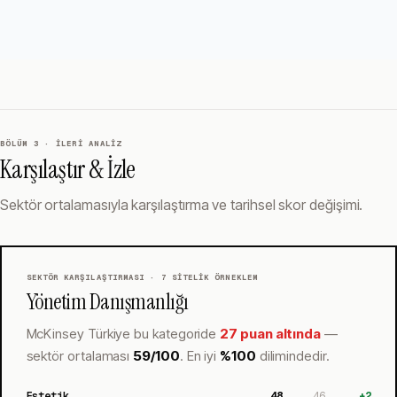
BÖLÜM 3 · İLERI ANALIZ
Karşılaştır & İzle
Sektör ortalamasıyla karşılaştırma ve tarihsel skor değişimi.
SEKTÖR KARŞILAŞTIRMASI ·
7
SITELIK ÖRNEKLEM
Yönetim Danışmanlığı
McKinsey Türkiye
bu kategoride
27 puan altında
—
sektör ortalaması
59
/100
.
En iyi
%
100
dilimindedir.
Estetik
48
46
+
2