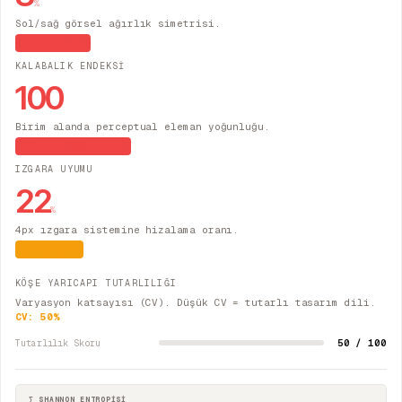
%
Sol/sağ görsel ağırlık simetrisi.
Asimetrik
KALABALIK ENDEKSİ
100
Birim alanda perceptual eleman yoğunluğu.
Yüksek Yoğunluk
IZGARA UYUMU
22
%
4px ızgara sistemine hizalama oranı.
Düzensiz
KÖŞE YARICAPI TUTARLILIĞI
Varyasyon katsayısı (CV). Düşük CV = tutarlı tasarım dili.
CV:
50
%
50 / 100
Tutarlılık Skoru
∑ SHANNON ENTROPİSİ