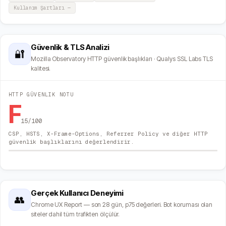
Kullanım Şartları
—
Güvenlik & TLS Analizi
🔐
Mozilla Observatory HTTP güvenlik başlıkları · Qualys SSL Labs TLS
kalitesi.
HTTP GÜVENLIK NOTU
F
15
/100
CSP, HSTS, X-Frame-Options, Referrer Policy ve diğer HTTP
güvenlik başlıklarını değerlendirir.
Gerçek Kullanıcı Deneyimi
👥
Chrome UX Report — son 28 gün, p75 değerleri. Bot koruması olan
siteler dahil tüm trafikten ölçülür.