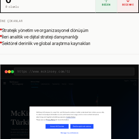
↑
↓
BEĞEN
BEĞENME
0
olumlu
ÖNE ÇIKANLAR
Stratejik yönetim ve organizasyonel dönüşüm
İleri analitik ve dijital strateji danışmanlığı
Sektörel derinlik ve global araştırma kaynakları
https://www.mckinsey.com/tr