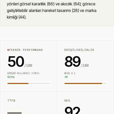
yönleri görsel kararlılık (86) ve akıcılık (64); görece
geliştirilebilir alanları hareket tasarımı (28) ve marka
kimliği (44).
TEKNIK PERFORMANS
ERIŞILEBILIRLIK
50
89
/100
/100
GERÇEK KULLANICI (CRUX)
WCAG 2.1
Orta
+
9
TTFB
SEO
—
92