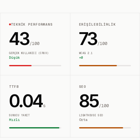
TEKNIK PERFORMANS
ERIŞILEBILIRLIK
43
73
/100
/100
GERÇEK KULLANICI (CRUX)
WCAG 2.1
Düşük
+
0
TTFB
SEO
0.04
85
s
/100
SUNUCU YANIT
LIGHTHOUSE SEO
Hızlı
Orta