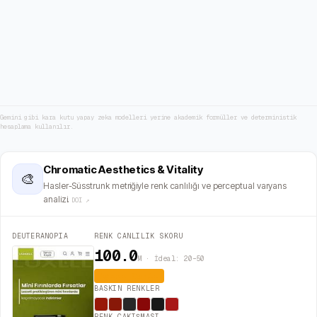
Gemini gibi kara kutu yapay zeka modelleri yerine akademik formüller ve deterministik
hesaplama kullanılır.
Chromatic Aesthetics & Vitality
🎨
Hasler-Süsstrunk metriğiyle renk canlılığı ve perceptual varyans
analizi.
DOI ↗
DEUTERANOPIA
RENK CANLILIK SKORU
100.0
M · İdeal: 20–50
Aşırı Canlı
BASKIN RENKLER
RENK ÇAKIŞMASI