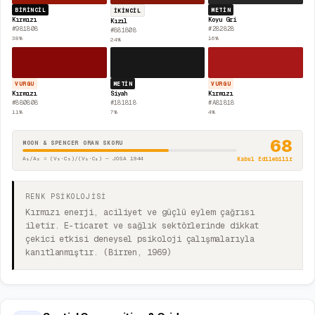
BIRINCIL
METIN
İKINCIL
Kırmızı
Koyu Gri
Kızıl
#981808
#282828
#881808
38
%
16
%
24
%
VURGU
METIN
VURGU
Kırmızı
Siyah
Kırmızı
#880808
#181818
#A81818
11
%
7
%
4
%
68
MOON & SPENCER ORAN SKORU
A₁/A₂ = (V₂·C₂)/(V₁·C₁) — JOSA 1944
Kabul Edilebilir
RENK PSİKOLOJİSİ
Kırmızı enerji, aciliyet ve güçlü eylem çağrısı
iletir. E-ticaret ve sağlık sektörlerinde dikkat
çekici etkisi deneysel psikoloji çalışmalarıyla
kanıtlanmıştır. (Birren, 1969)