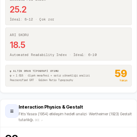
25.2
İdeal: 8–12 ·
Çok zor
ARI SKORU
18.5
Automated Readability Index · İdeal: 6–10
59
φ ALTIN ORAN TİPOGRAFİ UYUMU
φ = 1.618 · ölçek mesafesi + satır yüksekliği analizi
Pearsonified GRT · Golden Ratio Typography
Yakın
Interaction Physics & Gestalt
≡
Fitts Yasası (1954) etkileşim hedefi analizi · Wertheimer (1923) Gestalt
tutarlılığı.
DOI ↗