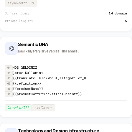
async/defer
13
%
14 domain
3. Taraf Domain
5
Preload İpuçları
Semantic DNA
⌬
Başlık hiyerarşisi ve yapısal sıra analizi.
HOŞ GELDİNİZ
H4
Çerez Kullanımı
H6
{{translate 'BlokModul_Kategoriler_Baslik'}}
H3
{{definition}}
H3
{{productName}}
H4
{{productCartPriceVatIncludedStr}}
H4
lang="
tr-TR
"
hreflang
—
Technology and Design Infrastructure