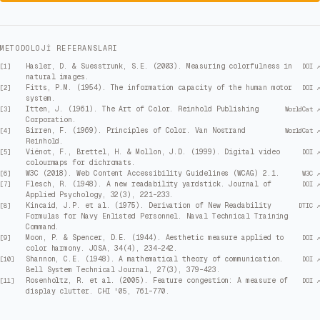
METODOLOJI REFERANSLARI
Hasler, D. & Suesstrunk, S.E. (2003). Measuring colorfulness in
[
1
]
DOI ↗
natural images.
Fitts, P.M. (1954). The information capacity of the human motor
[
2
]
DOI ↗
system.
Itten, J. (1961). The Art of Color. Reinhold Publishing
[
3
]
WorldCat ↗
Corporation.
Birren, F. (1969). Principles of Color. Van Nostrand
[
4
]
WorldCat ↗
Reinhold.
Viénot, F., Brettel, H. & Mollon, J.D. (1999). Digital video
[
5
]
DOI ↗
colourmaps for dichromats.
W3C (2018). Web Content Accessibility Guidelines (WCAG) 2.1.
[
6
]
W3C ↗
Flesch, R. (1948). A new readability yardstick. Journal of
[
7
]
DOI ↗
Applied Psychology, 32(3), 221–233.
Kincaid, J.P. et al. (1975). Derivation of New Readability
[
8
]
DTIC ↗
Formulas for Navy Enlisted Personnel. Naval Technical Training
Command.
Moon, P. & Spencer, D.E. (1944). Aesthetic measure applied to
[
9
]
DOI ↗
color harmony. JOSA, 34(4), 234–242.
Shannon, C.E. (1948). A mathematical theory of communication.
[
10
]
DOI ↗
Bell System Technical Journal, 27(3), 379–423.
Rosenholtz, R. et al. (2005). Feature congestion: A measure of
[
11
]
DOI ↗
display clutter. CHI '05, 761–770.