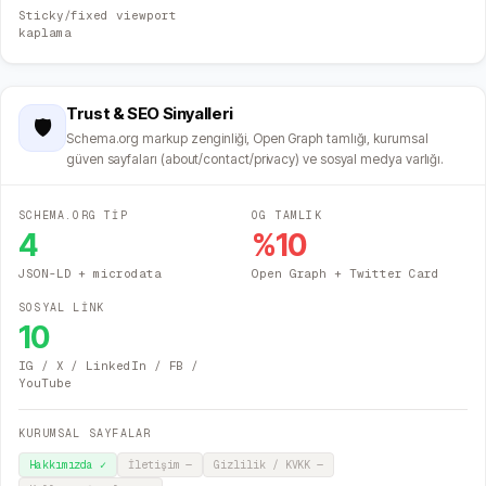
Sticky/fixed viewport
kaplama
Trust & SEO Sinyalleri
🛡️
Schema.org markup zenginliği, Open Graph tamlığı, kurumsal
güven sayfaları (about/contact/privacy) ve sosyal medya varlığı.
SCHEMA.ORG TİP
OG TAMLIK
4
%
10
JSON-LD + microdata
Open Graph + Twitter Card
SOSYAL LİNK
10
IG / X / LinkedIn / FB /
YouTube
KURUMSAL SAYFALAR
Hakkımızda
✓
İletişim
—
Gizlilik / KVKK
—