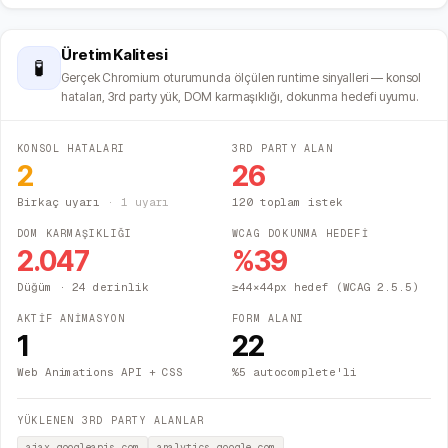
Üretim Kalitesi
🧪
Gerçek Chromium oturumunda ölçülen runtime sinyalleri — konsol
hataları, 3rd party yük, DOM karmaşıklığı, dokunma hedefi uyumu.
KONSOL HATALARI
3RD PARTY ALAN
2
26
Birkaç uyarı
·
1
uyarı
120 toplam istek
DOM KARMAŞIKLIĞI
WCAG DOKUNMA HEDEFİ
2.047
%
39
Düğüm
· 24 derinlik
≥44×44px hedef (WCAG 2.5.5)
AKTİF ANİMASYON
FORM ALANI
1
22
Web Animations API + CSS
%5 autocomplete'li
YÜKLENEN 3RD PARTY ALANLAR
ajax.googleapis.com
analytics.google.com