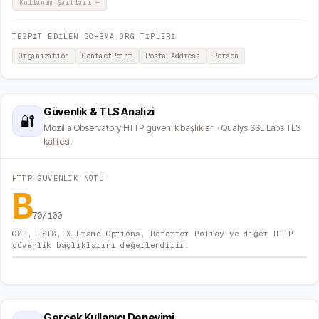
Kullanım Şartları
—
TESPİT EDİLEN SCHEMA.ORG TİPLERİ
Organization
ContactPoint
PostalAddress
Person
Güvenlik & TLS Analizi
🔐
Mozilla Observatory HTTP güvenlik başlıkları · Qualys SSL Labs TLS
kalitesi.
HTTP GÜVENLIK NOTU
B
70
/100
CSP, HSTS, X-Frame-Options, Referrer Policy ve diğer HTTP
güvenlik başlıklarını değerlendirir.
Gerçek Kullanıcı Deneyimi