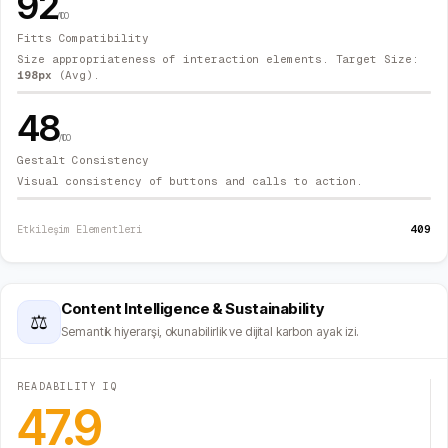
92
/100
Fitts Compatibility
Size appropriateness of interaction elements. Target Size:
198
px
(Avg).
48
/100
Gestalt Consistency
Visual consistency of buttons and calls to action.
409
Etkileşim Elementleri
Content Intelligence & Sustainability
⚖
Semantik hiyerarşi, okunabilirlik ve dijital karbon ayak izi.
READABILITY IQ
47.9