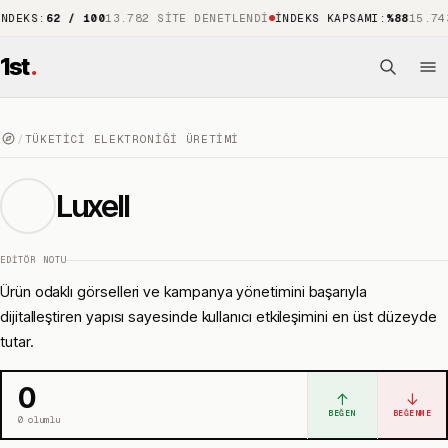
:
62 / 100
13.782 SITE DENETLENDI
İNDEKS KAPSAMI
:
%88
15.743 ÖNE
1st
.
/
TÜKETICI ELEKTRONIĞI ÜRETIMI
Luxell
EDITÖR NOTU
Ürün odaklı görselleri ve kampanya yönetimini başarıyla
dijitalleştiren yapısı sayesinde kullanıcı etkileşimini en üst düzeyde
tutar.
0
↑
↓
BEĞEN
BEĞENME
0
olumlu