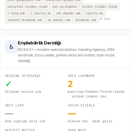
analytics.ticimax.cloud
api.yg.digital
assets.ticimax.cloud
c.bing.com
c.clarity.ms
cdn.dsmcdn.com
clarity.ms
+
8
daha
connect.facebook.net
cw.spechy.com
facebook.com
Erişilebilirlik Derinliği
♿
WCAG 2.1 + modern web standartları: heading hiyerarşi, ARIA
landmark, focus visible, prefers-reduced-motion, dark mode
desteği.
HEADING HİYERARŞİ
ARIA LANDMARK
✓
2
Atlanan seviye yok
main/nav/header/footer/aside
· screen reader nav
SKIP LINK
FOCUS-VISIBLE
—
—
Ana içeriğe atla yok
Klavye nav. odak gizli
REDUCED MOTION
DARK MODE