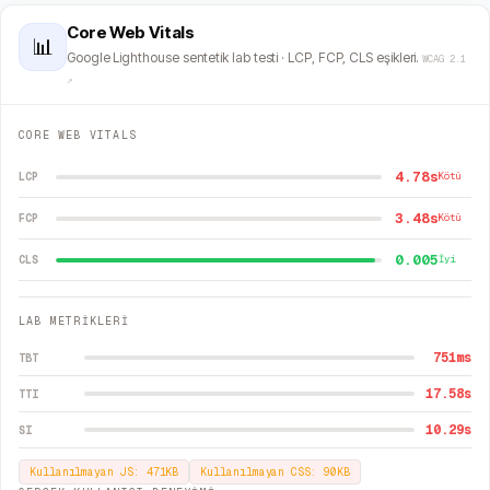
Core Web Vitals
📊
Google Lighthouse sentetik lab testi · LCP, FCP, CLS eşikleri.
WCAG 2.1
↗
CORE WEB VITALS
4.78s
LCP
Kötü
3.48s
FCP
Kötü
0.005
CLS
İyi
LAB METRİKLERİ
751
ms
TBT
17.58
s
TTI
10.29
s
SI
Kullanılmayan JS:
471
KB
Kullanılmayan CSS:
90
KB