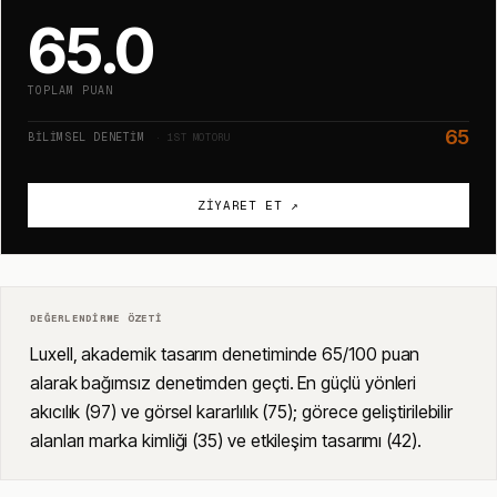
65.0
TOPLAM PUAN
65
BILIMSEL DENETIM
· 1ST MOTORU
ZIYARET ET ↗
DEĞERLENDIRME ÖZETI
Luxell, akademik tasarım denetiminde 65/100 puan
alarak bağımsız denetimden geçti. En güçlü yönleri
akıcılık (97) ve görsel kararlılık (75); görece geliştirilebilir
alanları marka kimliği (35) ve etkileşim tasarımı (42).