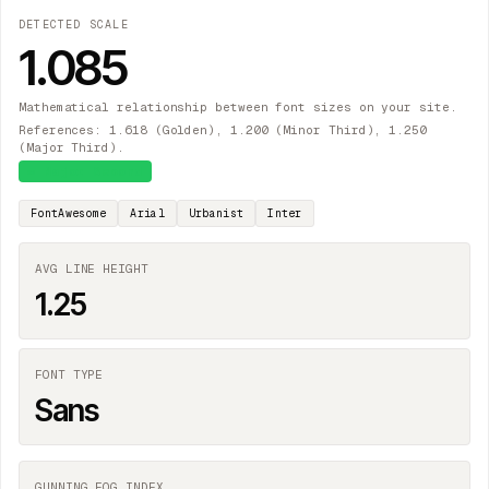
DETECTED SCALE
1.085
Mathematical relationship between font sizes on your site.
References: 1.618 (Golden), 1.200 (Minor Third), 1.250
(Major Third).
≈
Major Second
FontAwesome
Arial
Urbanist
Inter
AVG LINE HEIGHT
1.25
FONT TYPE
Sans
GUNNING FOG INDEX