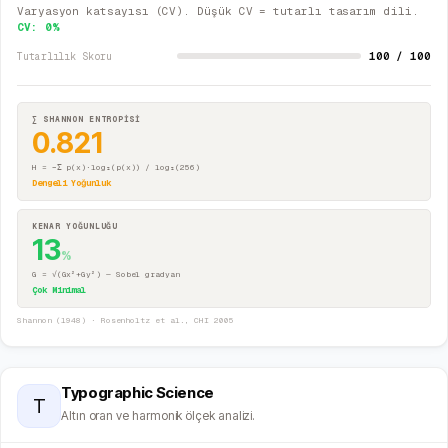
Varyasyon katsayısı (CV). Düşük CV = tutarlı tasarım dili.
CV:
0
%
100 / 100
Tutarlılık Skoru
∑ SHANNON ENTROPİSİ
0.821
H = −Σ p(x)·log₂(p(x)) / log₂(256)
Dengeli Yoğunluk
KENAR YOĞUNLUĞU
13
%
G = √(Gx²+Gy²) — Sobel gradyan
Çok Minimal
Shannon (1948) · Rosenholtz et al., CHI 2005
Typographic Science
T
Altın oran ve harmonik ölçek analizi.