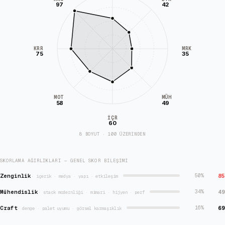
97
42
KRR
MRK
75
35
MÜH
MOT
58
49
İÇR
60
8 BOYUT · 100 ÜZERİNDEN
SKORLAMA AĞIRLIKLARI — GENEL SKOR BILEŞIMI
Zenginlik
85
50
%
·
içerik · medya · yapı · etkileşim
Mühendislik
49
34
%
·
stack modernliği · mimari · hijyen · perf
Craft
69
16
%
·
denge · palet uyumu · görsel karmaşıklık