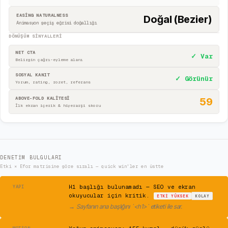
EASING NATURALNESS
Doğal (Bezier)
Animasyon geçiş eğrisi doğallığı
DÖNÜŞÜM SINYALLERI
NET CTA
✓ Var
Belirgin çağrı-eyleme alanı
SOSYAL KANIT
✓ Görünür
Yorum, rating, rozet, referans
ABOVE-FOLD KALİTESİ
59
İlk ekran içerik & hiyerarşi skoru
DENETIM BULGULARI
Etki × Efor matrisine göre sıralı — quick win'ler en üstte
⚠
H1 başlığı bulunamadı — SEO ve ekran
YAPI
okuyucular için kritik.
ETKI
YÜKSEK
KOLAY
→
Sayfanın ana başlığını `<h1>` etiketi ile sar.