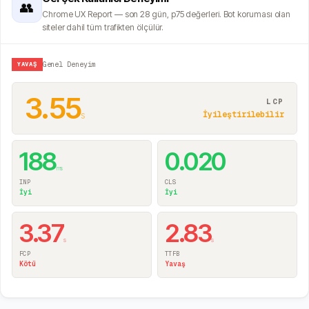
👥
Chrome UX Report — son 28 gün, p75 değerleri. Bot koruması olan
siteler dahil tüm trafikten ölçülür.
YAVAŞ
Genel Deneyim
3.55
LCP
s
İyileştirilebilir
188
0.020
ms
INP
CLS
İyi
İyi
3.37
2.83
s
s
FCP
TTFB
Kötü
Yavaş