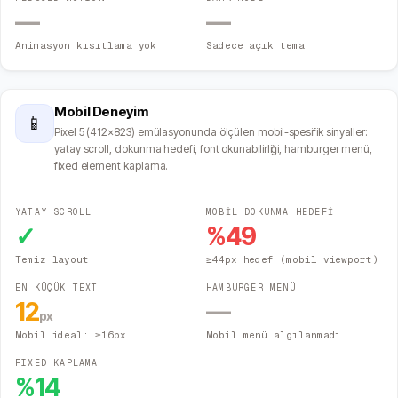
—
—
Animasyon kısıtlama yok
Sadece açık tema
Mobil Deneyim
📱
Pixel 5 (412×823) emülasyonunda ölçülen mobil-spesifik sinyaller:
yatay scroll, dokunma hedefi, font okunabilirliği, hamburger menü,
fixed element kaplama.
YATAY SCROLL
MOBİL DOKUNMA HEDEFİ
✓
%
49
Temiz layout
≥44px hedef (mobil viewport)
EN KÜÇÜK TEXT
HAMBURGER MENÜ
12
—
px
Mobil ideal: ≥16px
Mobil menü algılanmadı
FIXED KAPLAMA
%
14