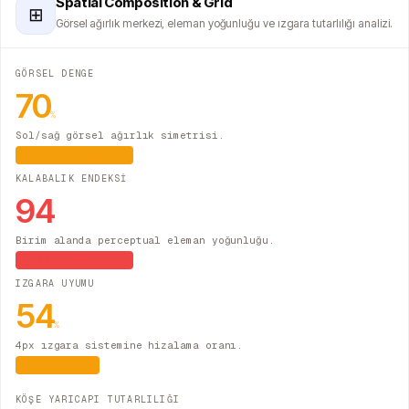
Spatial Composition & Grid
⊞
Görsel ağırlık merkezi, eleman yoğunluğu ve ızgara tutarlılığı analizi.
GÖRSEL DENGE
70
%
Sol/sağ görsel ağırlık simetrisi.
Hafif Asimetrik
KALABALIK ENDEKSİ
94
Birim alanda perceptual eleman yoğunluğu.
Yüksek Yoğunluk
IZGARA UYUMU
54
%
4px ızgara sistemine hizalama oranı.
Kısmi Uyum
KÖŞE YARICAPI TUTARLILIĞI