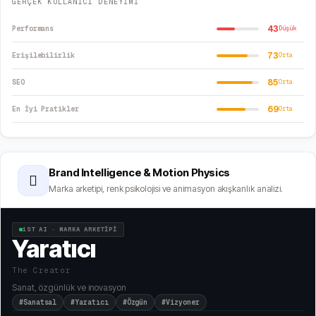
GERÇEK KULLANICI DENEYİMİ
43
Performans
Düşük
73
Erişilebilirlik
Orta
85
SEO
Orta
69
En İyi Pratikler
Orta
Brand Intelligence & Motion Physics
🫆
Marka arketipi, renk psikolojisi ve animasyon akışkanlık analizi.
1ST AI · MARKA ARKETİPİ
Yaratıcı
The Creator
Sanat, özgünlük ve inovasyon
#Sanatsal
#Yaratıcı
#Özgün
#Vizyoner