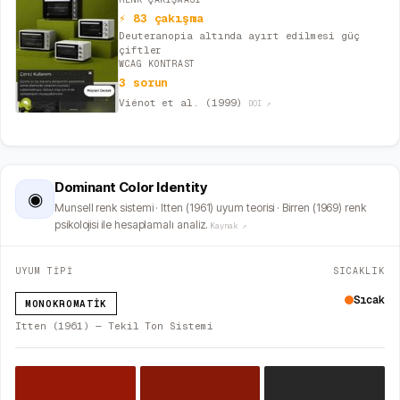
⚡ 83 çakışma
Deuteranopia altında ayırt edilmesi güç
çiftler
WCAG KONTRAST
3 sorun
Viénot et al. (1999)
DOI ↗
Dominant Color Identity
◉
Munsell renk sistemi · Itten (1961) uyum teorisi · Birren (1969) renk
psikolojisi ile hesaplamalı analiz.
Kaynak ↗
UYUM TİPİ
SICAKLIK
Sıcak
MONOKROMATIK
Itten (1961) — Tekil Ton Sistemi