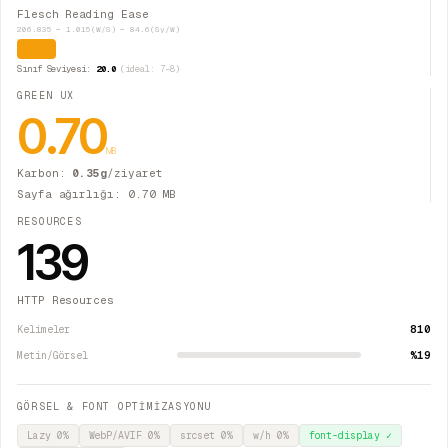
Flesch Reading Ease
206.835 − 1.015(W/S) − 84.6(Sy/W)
Zor
Sınıf Seviyesi:
20.0
(ideal: 7–8)
GREEN UX
0.70
MB
Karbon:
0.35
g
/ziyaret
Sayfa ağırlığı:
0.70
MB
RESOURCES
139
HTTP Resources
810
Kelimeler
%19
Metin/Görsel
GÖRSEL & FONT OPTİMİZASYONU
Lazy
0
%
WebP/AVIF
0
%
srcset
0
%
w/h
0
%
font-display
✓