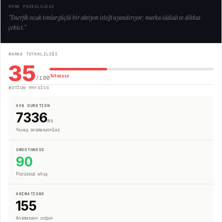
RENK PSİKOLOJİSİ
"
Enerjik sıcak tonlar güçlü bir aksiyon isteği uyandırıyor; marka iddialı ve dikkat
çekici.
"
MARKA TUTARLILIĞI
35
Tutarsız
/100
MOTION PHYSICS
AVG DURATION
7336
ms
Yavaş animasyonlar
SMOOTHNESS
90
Pürüzsüz akış
ANIMATIONS
155
Animasyon yoğun