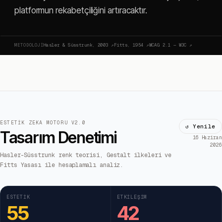
platformun rekabetçiliğini artıracaktır.
METODOLOJI
Hasler & Süsstrunk, 2003
↗
Fitts, 1954
↗
WCAG 2.1 — W3C
↗
ESTETIK ZEKA MOTORU V2.0
↺ Yenile
Tasarım Denetimi
16 Haziran
2026
Hasler-Süsstrunk renk teorisi, Gestalt ilkeleri ve
Fitts Yasası ile hesaplamalı analiz.
ESTETIK
ETKILEŞIM
55
42