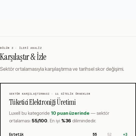
BÖLÜM 3 · İLERI ANALIZ
Karşılaştır & İzle
Sektör ortalamasıyla karşılaştırma ve tarihsel skor değişimi.
SEKTÖR KARŞILAŞTIRMASI ·
11
SITELIK ÖRNEKLEM
Tüketici Elektroniği Üretimi
Luxell
bu kategoride
10 puan üzerinde
— sektör
ortalaması
55
/100
.
En iyi
%
36
dilimindedir.
Estetik
55
52
+
3