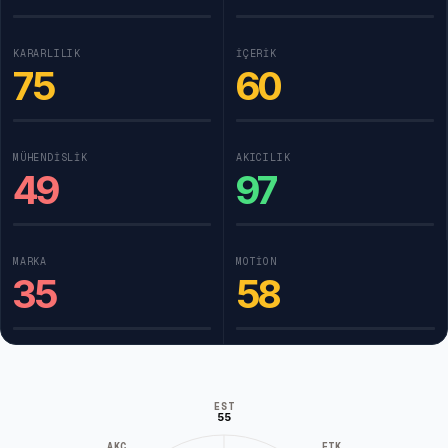
KARARLILIK
İÇERIK
75
60
MÜHENDISLIK
AKICILIK
49
97
MARKA
MOTION
35
58
EST
55
AKC
ETK