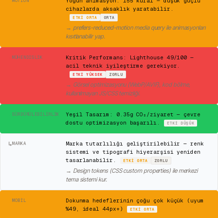
⚠
Yoğun animasyon: 155 kural — düşük güçlü
MOTION
cihazlarda aksaklık yaratabilir.
ETKI
ORTA
ORTA
→
prefers-reduced-motion media query ile animasyonları
kısıtlanabilir yap.
✕
Kritik Performans: Lighthouse 49/100 —
MÜHENDISLIK
acil teknik iyileştirme gerekiyor.
ETKI
YÜKSEK
ZORLU
→
Görsel optimizasyonu (WebP/AVIF), kod bölme,
kullanılmayan JS/CSS temizliği.
✓
Yeşil Tasarım: 0.35g CO₂/ziyaret — çevre
SÜRDÜRÜLEBILIRLIK
dostu optimizasyon başarılı.
ETKI
DÜŞÜK
↳
Marka tutarlılığı geliştirilebilir — renk
MARKA
sistemi ve tipografi hiyerarşisi yeniden
tasarlanabilir.
ETKI
ORTA
ZORLU
→
Design tokens (CSS custom properties) ile merkezi
tema sistemi kur.
⚠
Dokunma hedeflerinin çoğu çok küçük (uyum
MOBIL
%49, ideal 44px+)
ETKI
ORTA