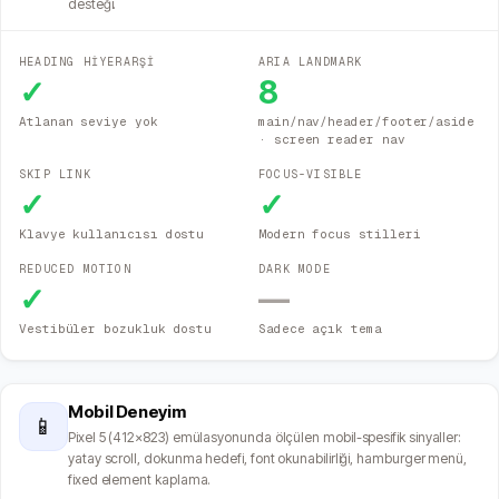
desteği.
HEADING HİYERARŞİ
ARIA LANDMARK
✓
8
Atlanan seviye yok
main/nav/header/footer/aside
· screen reader nav
SKIP LINK
FOCUS-VISIBLE
✓
✓
Klavye kullanıcısı dostu
Modern focus stilleri
REDUCED MOTION
DARK MODE
✓
—
Vestibüler bozukluk dostu
Sadece açık tema
Mobil Deneyim
📱
Pixel 5 (412×823) emülasyonunda ölçülen mobil-spesifik sinyaller:
yatay scroll, dokunma hedefi, font okunabilirliği, hamburger menü,
fixed element kaplama.