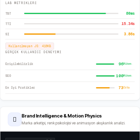
LAB METRİKLERİ
80
ms
TBT
15.34
s
TTI
3.86
s
SI
Kullanılmayan JS:
418
KB
GERÇEK KULLANICI DENEYİMİ
96
Erişilebilirlik
Mükem.
100
SEO
Mükem.
73
En İyi Pratikler
Orta
Brand Intelligence & Motion Physics
🫆
Marka arketipi, renk psikolojisi ve animasyon akışkanlık analizi.