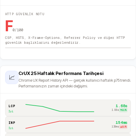
HTTP GÜVENLIK NOTU
F
0
/100
CSP, HSTS, X-Frame-Options, Referrer Policy ve diğer HTTP
güvenlik başlıklarını değerlendirir.
CrUX 25 Haftalık Performans Tarihçesi
📈
Chrome UX Report History API — gerçek kullanıcı haftalık p75 trendi.
Performansınızın zaman içindeki değişimi.
1.68s
LCP
1.88s
▼
11
%
İyi
154ms
INP
139ms
▲
11
%
İyi