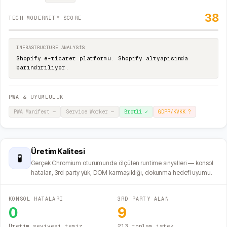
38
TECH MODERNITY SCORE
INFRASTRUCTURE ANALYSIS
Shopify e-ticaret platformu. Shopify altyapısında
barındırılıyor.
PWA & UYUMLULUK
PWA Manifest
—
Service Worker
—
Brotli
✓
GDPR/KVKK
?
Üretim Kalitesi
🧪
Gerçek Chromium oturumunda ölçülen runtime sinyalleri — konsol
hataları, 3rd party yük, DOM karmaşıklığı, dokunma hedefi uyumu.
KONSOL HATALARI
3RD PARTY ALAN
0
9
Üretim seviyesi temiz
213 toplam istek