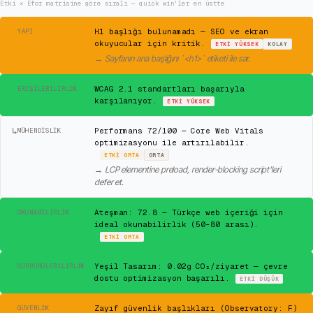
Etki × Efor matrisine göre sıralı — quick win'ler en üstte
⚠
H1 başlığı bulunamadı — SEO ve ekran
YAPI
okuyucular için kritik.
ETKI
YÜKSEK
KOLAY
→
Sayfanın ana başlığını `<h1>` etiketi ile sar.
✓
WCAG 2.1 standartları başarıyla
ERIŞILEBILIRLIK
karşılanıyor.
ETKI
YÜKSEK
↳
Performans 72/100 — Core Web Vitals
MÜHENDISLIK
optimizasyonu ile artırılabilir.
ETKI
ORTA
ORTA
→
LCP elementine preload, render-blocking script'leri
defer et.
✓
Ateşman: 72.8 — Türkçe web içeriği için
OKUNABILIRLIK
ideal okunabilirlik (50-80 arası).
ETKI
ORTA
✓
Yeşil Tasarım: 0.02g CO₂/ziyaret — çevre
SÜRDÜRÜLEBILIRLIK
dostu optimizasyon başarılı.
ETKI
DÜŞÜK
⚠
Zayıf güvenlik başlıkları (Observatory: F)
GÜVENLIK