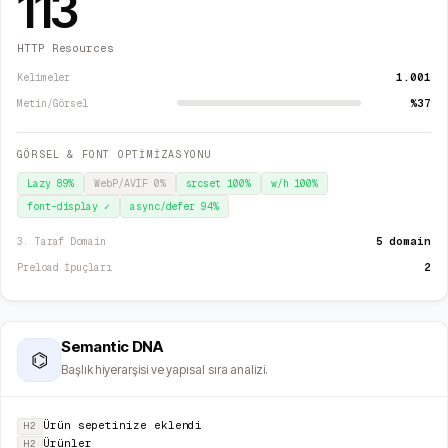
113
HTTP Resources
1.001
Kelimeler
%37
Metin/Görsel
GÖRSEL & FONT OPTİMİZASYONU
Lazy
89
%
WebP/AVIF
0
%
srcset
100
%
w/h
100
%
font-display
✓
async/defer
94
%
5 domain
3. Taraf Domain
2
Preload İpuçları
Semantic DNA
⌬
Başlık hiyerarşisi ve yapısal sıra analizi.
Ürün sepetinize eklendi
H2
Ürünler
H2