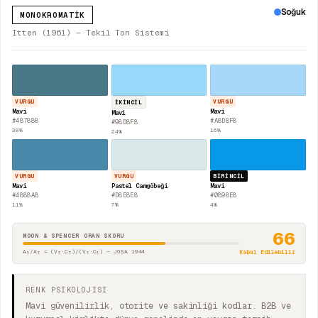
Soğuk
MONOKROMATIK
Itten (1961) — Tekil Ton Sistemi
VURGU
VURGU
İKINCIL
Mavi
Mavi
Mavi
#487888
#A8D8F8
#98D8F8
38
%
16
%
24
%
VURGU
VURGU
BIRINCIL
Mavi
Pastel Camgöbeği
Mavi
#4888A8
#D8E8E8
#0898E8
11
%
7
%
4
%
66
MOON & SPENCER ORAN SKORU
A₁/A₂ = (V₂·C₂)/(V₁·C₁) — JOSA 1944
Kabul Edilebilir
RENK PSİKOLOJİSİ
Mavi güvenilirlik, otorite ve sakinliği kodlar. B2B ve