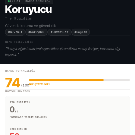
1ST AI · MARKA ARKETİPİ
Koruyucu
The Guardian
Güvenlik, koruma ve güvenilirlik
#Güvenli
#Koruyucu
#Güvenilir
#Sağlam
RENK PSİKOLOJİSİ
"
Dengeli soğuk tonlar profesyonellik ve güvenilirlik mesajı iletiyor; kurumsal algı
başarılı.
"
MARKA TUTARLILIĞI
74
Geliştirilmeli
/100
MOTION PHYSICS
AVG DURATION
0
ms
Animasyon tespit edilmedi
SMOOTHNESS