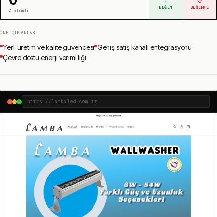
↑
↓
BEĞEN
BEĞENME
0
olumlu
ÖNE ÇIKANLAR
Yerli üretim ve kalite güvencesi
Geniş satış kanalı entegrasyonu
Çevre dostu enerji verimliliği
https://lambaled.com.tr