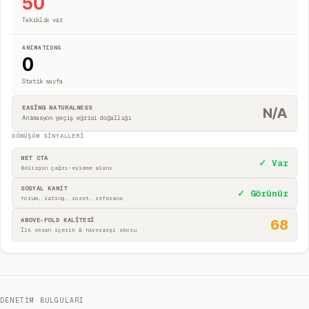
50
Takıklık var
ANIMATIONS
0
Statik sayfa
EASING NATURALNESS
N/A
Animasyon geçiş eğrisi doğallığı
DÖNÜŞÜM SINYALLERI
NET CTA
✓ Var
Belirgin çağrı-eyleme alanı
SOSYAL KANIT
✓ Görünür
Yorum, rating, rozet, referans
ABOVE-FOLD KALİTESİ
68
İlk ekran içerik & hiyerarşi skoru
DENETIM BULGULARI