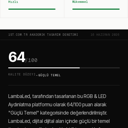
Hızlı
Mükemmel
1ST.COM.TR AKADEMIK TASARIM DENETIMI
16 HAZIRAN 2026
64
/100
·
KALITE DÜZEYI
GÜÇLÜ TEMEL
LambaLed, tarafından tasarlanan bu RGB & LED
Aydınlatma platformu olarak 64/100 puan alarak
"Güçlü Temel" kategorisinde değerlendirilmiştir.
LambaLed, dijital dijital alan içinde güçlü bir temel