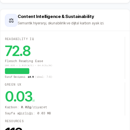
Content Intelligence & Sustainability
⚖
Semantik hiyerarşi, okunabilirlik ve dijital karbon ayak izi.
READABILITY IQ
72.8
Flesch Reading Ease
206.835 − 1.015(W/S) − 84.6(Sy/W)
Çok Kolay
Sınıf Seviyesi:
16.5
(ideal: 7–8)
GREEN UX
0.03
MB
Karbon:
0.02
g
/ziyaret
Sayfa ağırlığı:
0.03
MB
RESOURCES