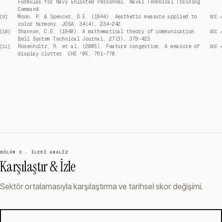
Formulas for Navy Enlisted Personnel. Naval Technical Training
Command.
Moon, P. & Spencer, D.E. (1944). Aesthetic measure applied to
[
9
]
DOI ↗
color harmony. JOSA, 34(4), 234–242.
Shannon, C.E. (1948). A mathematical theory of communication.
[
10
]
DOI ↗
Bell System Technical Journal, 27(3), 379–423.
Rosenholtz, R. et al. (2005). Feature congestion: A measure of
[
11
]
DOI ↗
display clutter. CHI '05, 761–770.
BÖLÜM 3 · İLERI ANALIZ
Karşılaştır & İzle
Sektör ortalamasıyla karşılaştırma ve tarihsel skor değişimi.