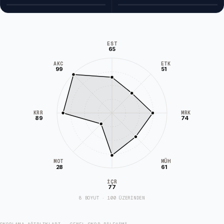
EST
65
AKC
ETK
99
51
KRR
MRK
89
74
MÜH
MOT
28
61
İÇR
77
8 BOYUT · 100 ÜZERİNDEN