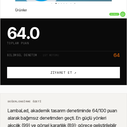
64.0
TOPLAM PUAN
64
BILIMSEL DENETIM
· 1ST MOTORU
ZIYARET ET ↗
DEĞERLENDIRME ÖZETI
LambaLed, akademik tasarım denetiminde 64/100 puan
alarak bağımsız denetimden geçti. En güçlü yönleri
akıcılık (99) ve görsel kararlılık (89); görece geliştirilebilir