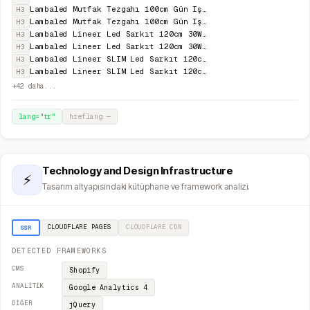
Lambaled Mutfak Tezgahı 100cm Gün Işığı ( 3000K ) Led Aydınlatma
H3
Lambaled Mutfak Tezgahı 100cm Gün Işığı ( 3000K ) Led Aydınlatma
H3
Lambaled Lineer Led Sarkıt 120cm 30W 3000K Günışığı
H3
Lambaled Lineer Led Sarkıt 120cm 30W 3000K Günışığı
H3
Lambaled Lineer SLIM Led Sarkıt 120cm 30W 3000K Günışığı
H3
Lambaled Lineer SLIM Led Sarkıt 120cm 30W 3000K Günışığı
H3
+
42
daha...
lang="
tr
"
hreflang
—
Technology and Design Infrastructure
⚡
Tasarım altyapısındaki kütüphane ve framework analizi.
CLOUDFLARE PAGES
CLOUDFLARE
CDN
SSR
DETECTED FRAMEWORKS
CMS
Shopify
ANALITIK
Google Analytics 4
DIĞER
jQuery