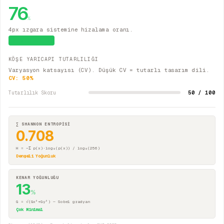
76
%
4px ızgara sistemine hizalama oranı.
Sistematik
KÖŞE YARICAPI TUTARLILIĞI
Varyasyon katsayısı (CV). Düşük CV = tutarlı tasarım dili.
CV:
50
%
50 / 100
Tutarlılık Skoru
∑ SHANNON ENTROPİSİ
0.708
H = −Σ p(x)·log₂(p(x)) / log₂(256)
Dengeli Yoğunluk
KENAR YOĞUNLUĞU
13
%
G = √(Gx²+Gy²) — Sobel gradyan
Çok Minimal