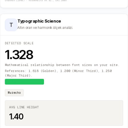
Shannon (1948) · Rosenholtz et al., CHI 2005
Typographic Science
T
Altın oran ve harmonik ölçek analizi.
DETECTED SCALE
1.328
Mathematical relationship between font sizes on your site.
References: 1.618 (Golden), 1.200 (Minor Third), 1.250
(Major Third).
≈
Perfect Fourth
Murecho
AVG LINE HEIGHT
1.40