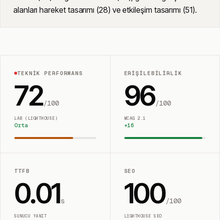
alanları hareket tasarımı (28) ve etkileşim tasarımı (51).
TEKNIK PERFORMANS
ERIŞILEBILIRLIK
72
96
/100
/100
LAB (LIGHTHOUSE)
WCAG 2.1
Orta
+
16
TTFB
SEO
0.01
100
s
/100
SUNUCU YANIT
LIGHTHOUSE SEO