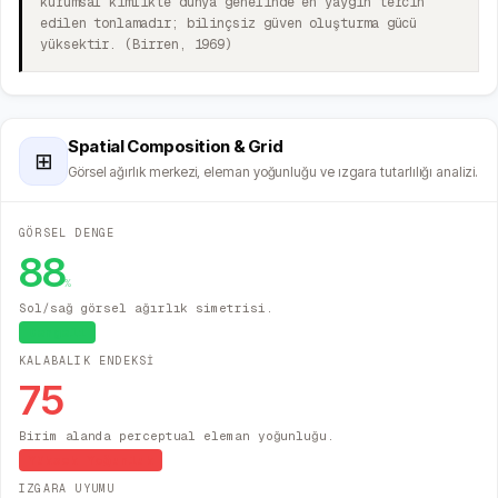
kurumsal kimlikte dünya genelinde en yaygın tercih
edilen tonlamadır; bilinçsiz güven oluşturma gücü
yüksektir. (Birren, 1969)
Spatial Composition & Grid
⊞
Görsel ağırlık merkezi, eleman yoğunluğu ve ızgara tutarlılığı analizi.
GÖRSEL DENGE
88
%
Sol/sağ görsel ağırlık simetrisi.
Dengeli
KALABALIK ENDEKSİ
75
Birim alanda perceptual eleman yoğunluğu.
Yüksek Yoğunluk
IZGARA UYUMU