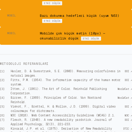
ETKI
DÜŞÜK
⚠
Bazı dokunma hedefleri küçük (uyum %63)
MOBIL
ETKI
DÜŞÜK
⚠
Mobilde çok küçük metin (10px) —
MOBIL
okunabilirlik düşük
ETKI
DÜŞÜK
METODOLOJI REFERANSLARI
Hasler, D. & Suesstrunk, S.E. (2003). Measuring colorfulness in
[
1
]
DOI ↗
natural images.
Fitts, P.M. (1954). The information capacity of the human motor
[
2
]
DOI ↗
system.
Itten, J. (1961). The Art of Color. Reinhold Publishing
[
3
]
WorldCat ↗
Corporation.
Birren, F. (1969). Principles of Color. Van Nostrand
[
4
]
WorldCat ↗
Reinhold.
Viénot, F., Brettel, H. & Mollon, J.D. (1999). Digital video
[
5
]
DOI ↗
colourmaps for dichromats.
W3C (2018). Web Content Accessibility Guidelines (WCAG) 2.1.
[
6
]
W3C ↗
Flesch, R. (1948). A new readability yardstick. Journal of
[
7
]
DOI ↗
Applied Psychology, 32(3), 221–233.
Kincaid, J.P. et al. (1975). Derivation of New Readability
[
8
]
DTIC ↗