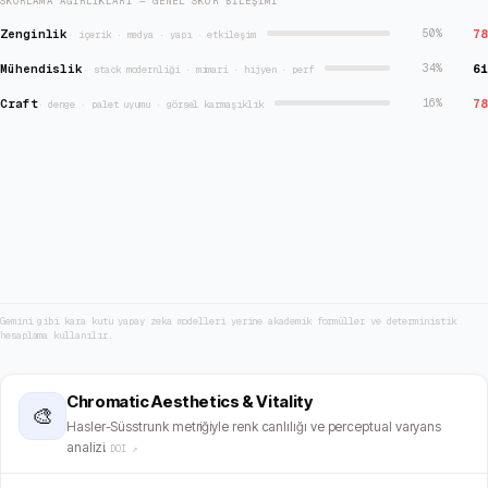
SKORLAMA AĞIRLIKLARI — GENEL SKOR BILEŞIMI
Zenginlik
78
50
%
·
içerik · medya · yapı · etkileşim
Mühendislik
61
34
%
·
stack modernliği · mimari · hijyen · perf
Craft
78
16
%
·
denge · palet uyumu · görsel karmaşıklık
Gemini gibi kara kutu yapay zeka modelleri yerine akademik formüller ve deterministik
hesaplama kullanılır.
Chromatic Aesthetics & Vitality
🎨
Hasler-Süsstrunk metriğiyle renk canlılığı ve perceptual varyans
analizi.
DOI ↗