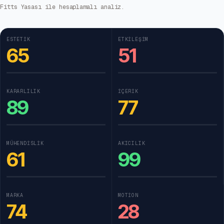
Fitts Yasası ile hesaplamalı analiz.
ESTETIK
ETKILEŞIM
65
51
KARARLILIK
İÇERIK
89
77
MÜHENDISLIK
AKICILIK
61
99
MARKA
MOTION
74
28