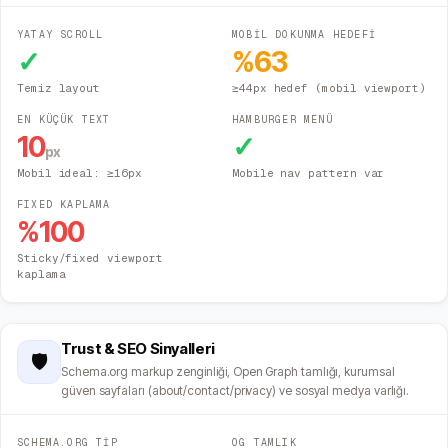
YATAY SCROLL
MOBİL DOKUNMA HEDEFİ
✓
%
63
Temiz layout
≥44px hedef (mobil viewport)
EN KÜÇÜK TEXT
HAMBURGER MENÜ
10
✓
px
Mobil ideal: ≥16px
Mobile nav pattern var
FIXED KAPLAMA
%
100
Sticky/fixed viewport
kaplama
Trust & SEO Sinyalleri
🛡️
Schema.org markup zenginliği, Open Graph tamlığı, kurumsal
güven sayfaları (about/contact/privacy) ve sosyal medya varlığı.
SCHEMA.ORG TİP
OG TAMLIK