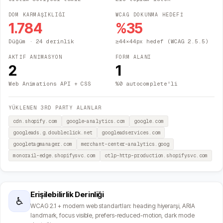
DOM KARMAŞIKLIĞI
WCAG DOKUNMA HEDEFİ
1.784
%
35
Düğüm
· 24 derinlik
≥44×44px hedef (WCAG 2.5.5)
AKTİF ANİMASYON
FORM ALANI
2
1
Web Animations API + CSS
%0 autocomplete'li
YÜKLENEN 3RD PARTY ALANLAR
cdn.shopify.com
google-analytics.com
google.com
googleads.g.doubleclick.net
googleadservices.com
googletagmanager.com
merchant-center-analytics.goog
monorail-edge.shopifysvc.com
otlp-http-production.shopifysvc.com
Erişilebilirlik Derinliği
♿
WCAG 2.1 + modern web standartları: heading hiyerarşi, ARIA
landmark, focus visible, prefers-reduced-motion, dark mode