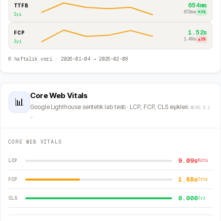
654ms
TTFB
672ms
▼
3
%
İyi
1.52s
FCP
1.49s
▲
2
%
İyi
6
haftalık veri ·
2026-01-04
→
2026-02-08
Core Web Vitals
📊
Google Lighthouse sentetik lab testi · LCP, FCP, CLS eşikleri.
WCAG 2.1
↗
CORE WEB VITALS
9.09s
LCP
Kötü
1.88s
FCP
Orta
0.000
CLS
İyi