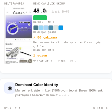
DEUTERANOPIA
RENK CANLILIK SKORU
48.0
M · İdeal: 20–50
Canlı
BASKIN RENKLER
RENK ÇAKIŞMASI
⚡ 80 çakışma
Deuteranopia altında ayırt edilmesi güç
çiftler
WCAG KONTRAST
1 sorun
Viénot et al. (1999)
DOI ↗
Dominant Color Identity
◉
Munsell renk sistemi · Itten (1961) uyum teorisi · Birren (1969) renk
psikolojisi ile hesaplamalı analiz.
Kaynak ↗
UYUM TİPİ
SICAKLIK