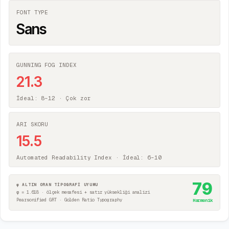
FONT TYPE
Sans
GUNNING FOG INDEX
21.3
İdeal: 8–12 ·
Çok zor
ARI SKORU
15.5
Automated Readability Index · İdeal: 6–10
79
φ ALTIN ORAN TİPOGRAFİ UYUMU
φ = 1.618 · ölçek mesafesi + satır yüksekliği analizi
Pearsonified GRT · Golden Ratio Typography
Harmonik