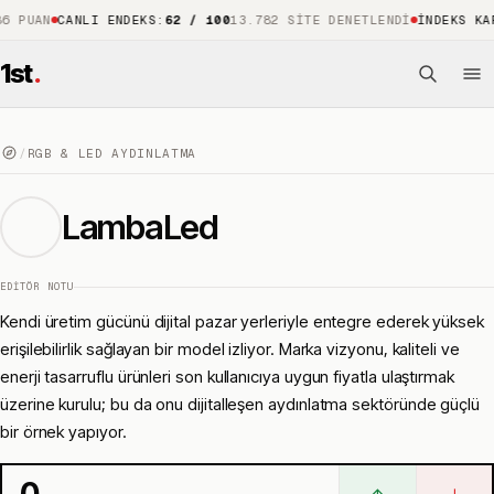
N
CANLI ENDEKS
:
62 / 100
13.782 SITE DENETLENDI
İNDEKS KAPSAMI
1st
.
/
RGB & LED AYDINLATMA
LambaLed
EDITÖR NOTU
Kendi üretim gücünü dijital pazar yerleriyle entegre ederek yüksek
erişilebilirlik sağlayan bir model izliyor. Marka vizyonu, kaliteli ve
enerji tasarruflu ürünleri son kullanıcıya uygun fiyatla ulaştırmak
üzerine kurulu; bu da onu dijitalleşen aydınlatma sektöründe güçlü
bir örnek yapıyor.
0