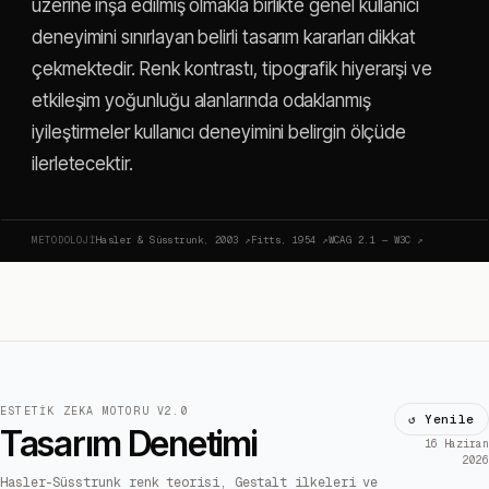
üzerine inşa edilmiş olmakla birlikte genel kullanıcı
deneyimini sınırlayan belirli tasarım kararları dikkat
çekmektedir. Renk kontrastı, tipografik hiyerarşi ve
etkileşim yoğunluğu alanlarında odaklanmış
iyileştirmeler kullanıcı deneyimini belirgin ölçüde
ilerletecektir.
METODOLOJI
Hasler & Süsstrunk, 2003
↗
Fitts, 1954
↗
WCAG 2.1 — W3C
↗
ESTETIK ZEKA MOTORU V2.0
↺ Yenile
Tasarım Denetimi
16 Haziran
2026
Hasler-Süsstrunk renk teorisi, Gestalt ilkeleri ve