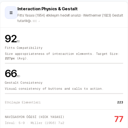
Interaction Physics & Gestalt
≡
Fitts Yasası (1954) etkileşim hedefi analizi · Wertheimer (1923) Gestalt
tutarlılığı.
DOI ↗
92
/100
Fitts Compatibility
Size appropriateness of interaction elements. Target Size:
227
px
(Avg).
66
/100
Gestalt Consistency
Visual consistency of buttons and calls to action.
223
Etkileşim Elementleri
77
NAVİGASYON ÖĞESİ (HICK YASASI)
İdeal: 5–9 · Miller (1956) 7±2