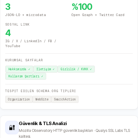
3
%
100
JSON-LD + microdata
Open Graph + Twitter Card
SOSYAL LİNK
4
IG / X / LinkedIn / FB /
YouTube
KURUMSAL SAYFALAR
Hakkımızda
✓
İletişim
✓
Gizlilik / KVKK
✓
Kullanım Şartları
✓
TESPİT EDİLEN SCHEMA.ORG TİPLERİ
Organization
WebSite
SearchAction
Güvenlik & TLS Analizi
🔐
Mozilla Observatory HTTP güvenlik başlıkları · Qualys SSL Labs TLS
kalitesi.