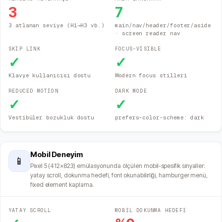
3
7
3 atlanan seviye (H1→H3 vb.)
main/nav/header/footer/aside
· screen reader nav
SKIP LINK
FOCUS-VISIBLE
✓
✓
Klavye kullanıcısı dostu
Modern focus stilleri
REDUCED MOTION
DARK MODE
✓
✓
Vestibüler bozukluk dostu
prefers-color-scheme: dark
Mobil Deneyim
📱
Pixel 5 (412×823) emülasyonunda ölçülen mobil-spesifik sinyaller:
yatay scroll, dokunma hedefi, font okunabilirliği, hamburger menü,
fixed element kaplama.
YATAY SCROLL
MOBİL DOKUNMA HEDEFİ