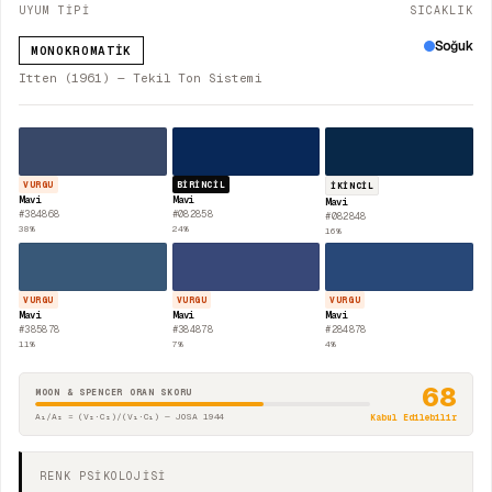
UYUM TİPİ
SICAKLIK
Soğuk
MONOKROMATIK
Itten (1961) — Tekil Ton Sistemi
VURGU
BIRINCIL
İKINCIL
Mavi
Mavi
Mavi
#384868
#082858
#082848
38
%
24
%
16
%
VURGU
VURGU
VURGU
Mavi
Mavi
Mavi
#385878
#384878
#284878
11
%
7
%
4
%
68
MOON & SPENCER ORAN SKORU
A₁/A₂ = (V₂·C₂)/(V₁·C₁) — JOSA 1944
Kabul Edilebilir
RENK PSİKOLOJİSİ