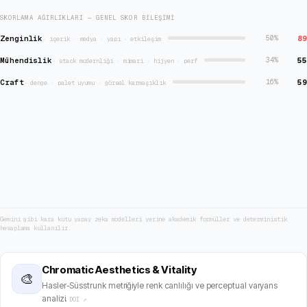
SKORLAMA AĞIRLIKLARI — GENEL SKOR BILEŞIMI
Zenginlik
89
50
%
·
içerik · medya · yapı · etkileşim
Mühendislik
55
34
%
·
stack modernliği · mimari · hijyen · perf
Craft
59
16
%
·
denge · palet uyumu · görsel karmaşıklık
Gemini gibi kara kutu yapay zeka modelleri yerine akademik formüller ve deterministik
hesaplama kullanılır.
Chromatic Aesthetics & Vitality
🎨
Hasler-Süsstrunk metriğiyle renk canlılığı ve perceptual varyans
analizi.
DOI ↗