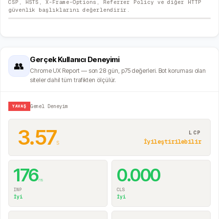
CSP, HSTS, X-Frame-Options, Referrer Policy ve diğer HTTP
güvenlik başlıklarını değerlendirir.
Gerçek Kullanıcı Deneyimi
👥
Chrome UX Report — son 28 gün, p75 değerleri. Bot koruması olan
siteler dahil tüm trafikten ölçülür.
YAVAŞ
Genel Deneyim
3.57
LCP
s
İyileştirilebilir
176
0.000
ms
INP
CLS
İyi
İyi