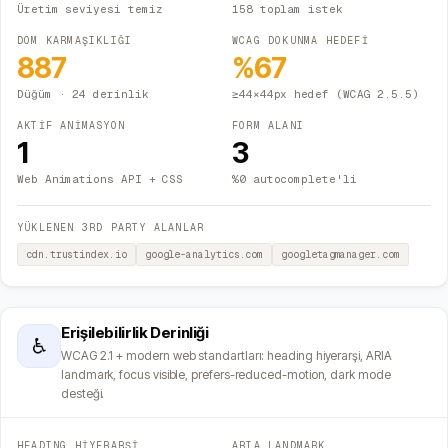
Üretim seviyesi temiz
158 toplam istek
DOM KARMAŞIKLIĞI
WCAG DOKUNMA HEDEFİ
887
%
67
Düğüm
· 24 derinlik
≥44×44px hedef (WCAG 2.5.5)
AKTİF ANİMASYON
FORM ALANI
1
3
Web Animations API + CSS
%0 autocomplete'li
YÜKLENEN 3RD PARTY ALANLAR
cdn.trustindex.io
google-analytics.com
googletagmanager.com
Erişilebilirlik Derinliği
♿
WCAG 2.1 + modern web standartları: heading hiyerarşi, ARIA
landmark, focus visible, prefers-reduced-motion, dark mode
desteği.
HEADING HİYERARŞİ
ARIA LANDMARK