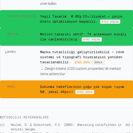
oran kullan.
✓
Yeşil Tasarım: 0.02g CO₂/ziyaret — çevre
SÜRDÜRÜLEBILIRLIK
dostu optimizasyon başarılı.
ETKI
DÜŞÜK
✓
Motion tasarımı aktif: 74 animasyon kuralı
MOTION
ile canlandırılmış.
ETKI
DÜŞÜK
↳
Marka tutarlılığı geliştirilebilir — renk
MARKA
sistemi ve tipografi hiyerarşisi yeniden
tasarlanabilir.
ETKI
ORTA
ZORLU
→
Design tokens (CSS custom properties) ile merkezi
tema sistemi kur.
⚠
Dokunma hedeflerinin çoğu çok küçük (uyum
MOBIL
%0, ideal 44px+)
ETKI
ORTA
METODOLOJI REFERANSLARI
Hasler, D. & Suesstrunk, S.E. (2003). Measuring colorfulness in
[
1
]
DOI ↗
natural images.