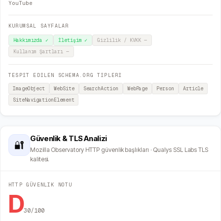
YouTube
KURUMSAL SAYFALAR
Hakkımızda
✓
İletişim
✓
Gizlilik / KVKK
—
Kullanım Şartları
—
TESPİT EDİLEN SCHEMA.ORG TİPLERİ
ImageObject
WebSite
SearchAction
WebPage
Person
Article
SiteNavigationElement
Güvenlik & TLS Analizi
🔐
Mozilla Observatory HTTP güvenlik başlıkları · Qualys SSL Labs TLS
kalitesi.
HTTP GÜVENLIK NOTU
D
30
/100