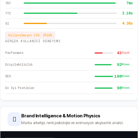
7
ms
TBT
3.10
s
TTI
4.36
s
SI
Kullanılmayan CSS:
251
KB
GERÇEK KULLANICI DENEYİMİ
43
Performans
Düşük
92
Erişilebilirlik
Mükem.
100
SEO
Mükem.
96
En İyi Pratikler
Mükem.
Brand Intelligence & Motion Physics
🫆
Marka arketipi, renk psikolojisi ve animasyon akışkanlık analizi.