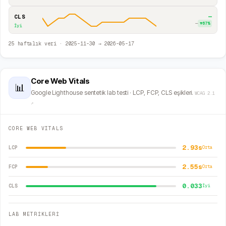
—
CLS
—
▼
67
%
İyi
25
haftalık veri ·
2025-11-30
→
2026-05-17
Core Web Vitals
📊
Google Lighthouse sentetik lab testi · LCP, FCP, CLS eşikleri.
WCAG 2.1
↗
CORE WEB VITALS
2.93s
LCP
Orta
2.55s
FCP
Orta
0.033
CLS
İyi
LAB METRİKLERİ