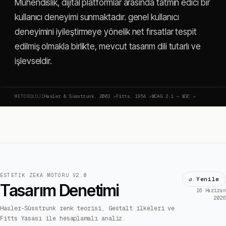
Mühendislik, dijital platformlar arasında tatmin edici bir
kullanıcı deneyimi sunmaktadır. genel kullanıcı
deneyimini iyileştirmeye yönelik net fırsatlar tespit
edilmiş olmakla birlikte, mevcut tasarım dili tutarlı ve
işlevseldir.
METODOLOJI
Hasler & Süsstrunk, 2003
↗
Fitts, 1954
↗
WCAG 2.1 — W3C
↗
ESTETIK ZEKA MOTORU V2.0
↺ Yenile
Tasarım Denetimi
16 Haziran
2026
Hasler-Süsstrunk renk teorisi, Gestalt ilkeleri ve
Fitts Yasası ile hesaplamalı analiz.