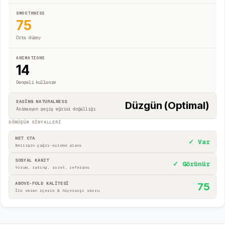
SMOOTHNESS
75
Orta düzey
ANIMATIONS
14
Dengeli kullanım
EASING NATURALNESS
Düzgün (Optimal)
Animasyon geçiş eğrisi doğallığı
DÖNÜŞÜM SINYALLERI
NET CTA
✓ Var
Belirgin çağrı-eyleme alanı
SOSYAL KANIT
✓ Görünür
Yorum, rating, rozet, referans
ABOVE-FOLD KALİTESİ
75
İlk ekran içerik & hiyerarşi skoru