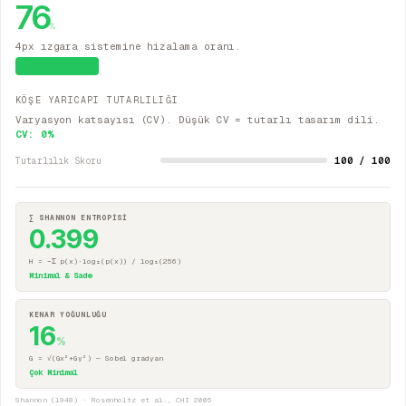
76
%
4px ızgara sistemine hizalama oranı.
Sistematik
KÖŞE YARICAPI TUTARLILIĞI
Varyasyon katsayısı (CV). Düşük CV = tutarlı tasarım dili.
CV:
0
%
100 / 100
Tutarlılık Skoru
∑ SHANNON ENTROPİSİ
0.399
H = −Σ p(x)·log₂(p(x)) / log₂(256)
Minimal & Sade
KENAR YOĞUNLUĞU
16
%
G = √(Gx²+Gy²) — Sobel gradyan
Çok Minimal
Shannon (1948) · Rosenholtz et al., CHI 2005