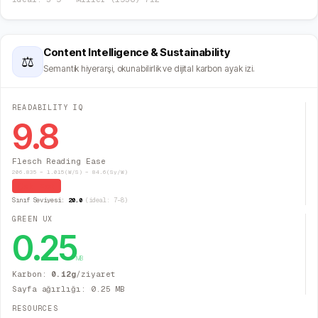
Content Intelligence & Sustainability
⚖
Semantik hiyerarşi, okunabilirlik ve dijital karbon ayak izi.
READABILITY IQ
9.8
Flesch Reading Ease
206.835 − 1.015(W/S) − 84.6(Sy/W)
Çok Zor
Sınıf Seviyesi:
20.0
(ideal: 7–8)
GREEN UX
0.25
MB
Karbon:
0.12
g
/ziyaret
Sayfa ağırlığı:
0.25
MB
RESOURCES