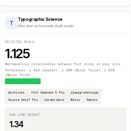
Typographic Science
T
Altın oran ve harmonik ölçek analizi.
DETECTED SCALE
1.125
Mathematical relationship between font sizes on your site.
References: 1.618 (Golden), 1.200 (Minor Third), 1.250
(Major Third).
≈
Major Second
dashicons
Font Awesome 5 Pro
qlwapp-whatsapp
Source Serif Pro
CerebriSans
Menlo
Roboto
AVG LINE HEIGHT
1.34