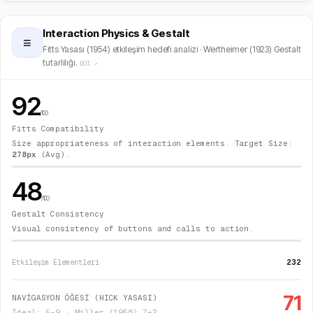
Interaction Physics & Gestalt
≡
Fitts Yasası (1954) etkileşim hedefi analizi · Wertheimer (1923) Gestalt
tutarlılığı.
DOI ↗
92
/100
Fitts Compatibility
Size appropriateness of interaction elements. Target Size:
278
px
(Avg).
48
/100
Gestalt Consistency
Visual consistency of buttons and calls to action.
232
Etkileşim Elementleri
71
NAVİGASYON ÖĞESİ (HICK YASASI)
İdeal: 5–9 · Miller (1956) 7±2