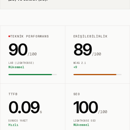
TEKNIK PERFORMANS
ERIŞILEBILIRLIK
90
89
/100
/100
LAB (LIGHTHOUSE)
WCAG 2.1
Mükemmel
+
9
TTFB
SEO
0.09
100
s
/100
SUNUCU YANIT
LIGHTHOUSE SEO
Hızlı
Mükemmel