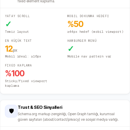
fixed element kaplama.
YATAY SCROLL
MOBİL DOKUNMA HEDEFİ
✓
%
50
Temiz layout
≥44px hedef (mobil viewport)
EN KÜÇÜK TEXT
HAMBURGER MENÜ
12
✓
px
Mobil ideal: ≥16px
Mobile nav pattern var
FIXED KAPLAMA
%
100
Sticky/fixed viewport
kaplama
Trust & SEO Sinyalleri
🛡️
Schema.org markup zenginliği, Open Graph tamlığı, kurumsal
güven sayfaları (about/contact/privacy) ve sosyal medya varlığı.