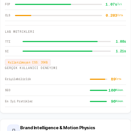
1.07s
FCP
İyi
0.203
CLS
Orta
LAB METRİKLERİ
1.08
s
TTI
1.21
s
SI
Kullanılmayan CSS:
35
KB
GERÇEK KULLANICI DENEYİMİ
89
Erişilebilirlik
Orta
100
SEO
Mükem.
96
En İyi Pratikler
Mükem.
Brand Intelligence & Motion Physics