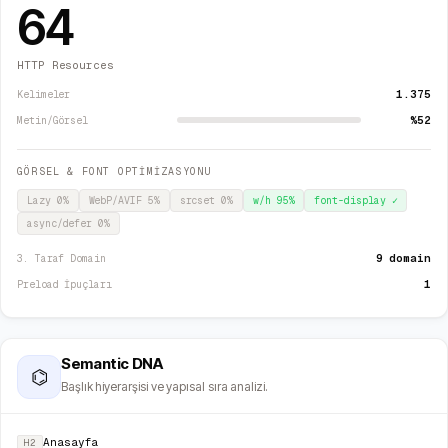
64
HTTP Resources
1.375
Kelimeler
%52
Metin/Görsel
GÖRSEL & FONT OPTİMİZASYONU
Lazy
0
%
WebP/AVIF
5
%
srcset
0
%
w/h
95
%
font-display
✓
async/defer
0
%
9 domain
3. Taraf Domain
1
Preload İpuçları
Semantic DNA
⌬
Başlık hiyerarşisi ve yapısal sıra analizi.
Anasayfa
H2