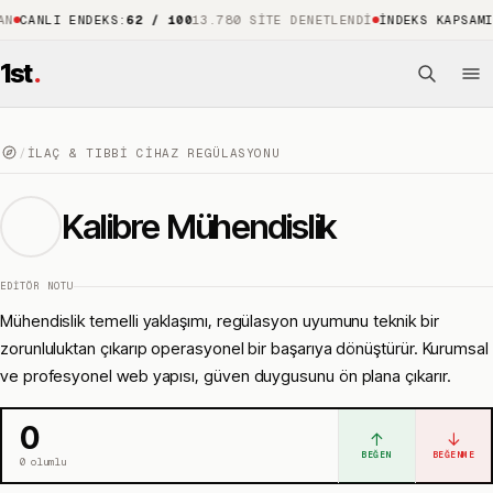
LI ENDEKS
:
62 / 100
13.780 SITE DENETLENDI
İNDEKS KAPSAMI
:
%88
1
1st
.
/
İLAÇ & TIBBI CIHAZ REGÜLASYONU
Kalibre Mühendislik
EDITÖR NOTU
Mühendislik temelli yaklaşımı, regülasyon uyumunu teknik bir
zorunluluktan çıkarıp operasyonel bir başarıya dönüştürür. Kurumsal
ve profesyonel web yapısı, güven duygusunu ön plana çıkarır.
0
↑
↓
BEĞEN
BEĞENME
0
olumlu