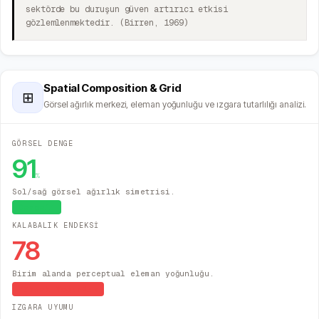
sektörde bu duruşun güven artırıcı etkisi
gözlemlenmektedir. (Birren, 1969)
Spatial Composition & Grid
⊞
Görsel ağırlık merkezi, eleman yoğunluğu ve ızgara tutarlılığı analizi.
GÖRSEL DENGE
91
%
Sol/sağ görsel ağırlık simetrisi.
Dengeli
KALABALIK ENDEKSİ
78
Birim alanda perceptual eleman yoğunluğu.
Yüksek Yoğunluk
IZGARA UYUMU