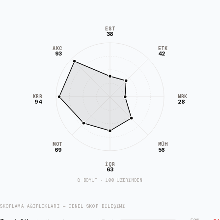
EST
38
AKC
ETK
93
42
KRR
MRK
94
28
MÜH
MOT
69
56
İÇR
63
8 BOYUT · 100 ÜZERİNDEN
SKORLAMA AĞIRLIKLARI — GENEL SKOR BILEŞIMI