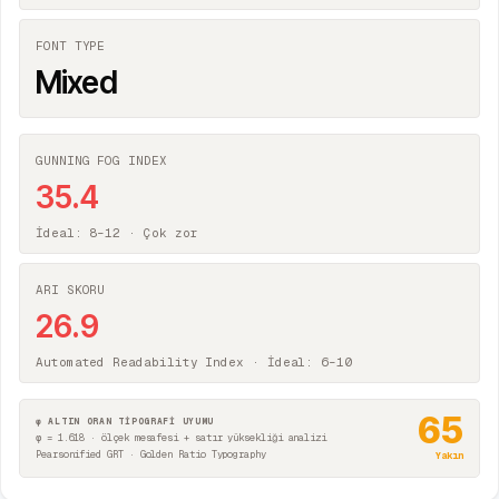
FONT TYPE
Mixed
GUNNING FOG INDEX
35.4
İdeal: 8–12 ·
Çok zor
ARI SKORU
26.9
Automated Readability Index · İdeal: 6–10
65
φ ALTIN ORAN TİPOGRAFİ UYUMU
φ = 1.618 · ölçek mesafesi + satır yüksekliği analizi
Pearsonified GRT · Golden Ratio Typography
Yakın