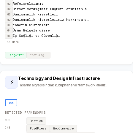
Referanslarımız
H2
Hizmet verdiğimiz müşterilerimizin arasında sizi de görmekten mutluluk duyarız.
H2
Danışmanlık Hizmetleri
H2
Danışmanlık hizmetlerimiz hakkında detaylı bilgi almak için bizimle iletişime geçin.
H2
Yönetim Sistemleri
H4
Ürün Belgelendirme
H4
İş Sağlığı ve Güvenliği
H4
+
53
daha...
lang="
tr
"
hreflang
—
Technology and Design Infrastructure
⚡
Tasarım altyapısındaki kütüphane ve framework analizi.
SSR
DETECTED FRAMEWORKS
CSS
Emotion
CMS
WordPress
WooCommerce