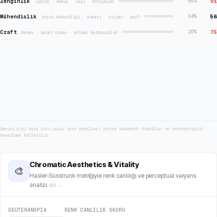
Zenginlik
91
50
%
·
içerik · medya · yapı · etkileşim
Mühendislik
56
34
%
·
stack modernliği · mimari · hijyen · perf
Craft
75
16
%
·
denge · palet uyumu · görsel karmaşıklık
Gemini gibi kara kutu yapay zeka modelleri yerine akademik formüller ve deterministik
hesaplama kullanılır.
Chromatic Aesthetics & Vitality
🎨
Hasler-Süsstrunk metriğiyle renk canlılığı ve perceptual varyans
analizi.
DOI ↗
DEUTERANOPIA
RENK CANLILIK SKORU