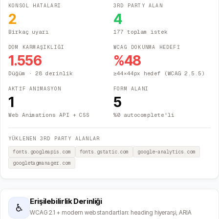
KONSOL HATALARI
3RD PARTY ALAN
2
4
Birkaç uyarı
177 toplam istek
DOM KARMAŞIKLIĞI
WCAG DOKUNMA HEDEFİ
1.556
%
48
Düğüm
· 28 derinlik
≥44×44px hedef (WCAG 2.5.5)
AKTİF ANİMASYON
FORM ALANI
1
5
Web Animations API + CSS
%0 autocomplete'li
YÜKLENEN 3RD PARTY ALANLAR
fonts.googleapis.com
fonts.gstatic.com
google-analytics.com
googletagmanager.com
Erişilebilirlik Derinliği
♿
WCAG 2.1 + modern web standartları: heading hiyerarşi, ARIA