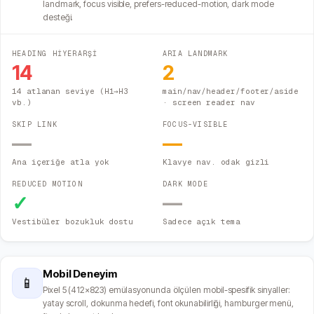
landmark, focus visible, prefers-reduced-motion, dark mode
desteği.
HEADING HİYERARŞİ
ARIA LANDMARK
14
2
14 atlanan seviye (H1→H3
main/nav/header/footer/aside
vb.)
· screen reader nav
SKIP LINK
FOCUS-VISIBLE
—
—
Ana içeriğe atla yok
Klavye nav. odak gizli
REDUCED MOTION
DARK MODE
✓
—
Vestibüler bozukluk dostu
Sadece açık tema
Mobil Deneyim
📱
Pixel 5 (412×823) emülasyonunda ölçülen mobil-spesifik sinyaller:
yatay scroll, dokunma hedefi, font okunabilirliği, hamburger menü,