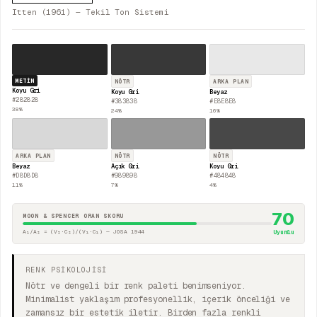
Itten (1961) — Tekil Ton Sistemi
METIN
NÖTR
ARKA PLAN
Koyu Gri
Koyu Gri
Beyaz
#282828
#383838
#E8E8E8
38
%
24
%
16
%
ARKA PLAN
NÖTR
NÖTR
Beyaz
Açık Gri
Koyu Gri
#D8D8D8
#989898
#484848
11
%
7
%
4
%
70
MOON & SPENCER ORAN SKORU
A₁/A₂ = (V₂·C₂)/(V₁·C₁) — JOSA 1944
Uyumlu
RENK PSİKOLOJİSİ
Nötr ve dengeli bir renk paleti benimseniyor.
Minimalist yaklaşım profesyonellik, içerik önceliği ve
zamansız bir estetik iletir. Birden fazla renkli