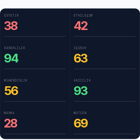
ESTETIK
ETKILEŞIM
38
42
KARARLILIK
İÇERIK
94
63
MÜHENDISLIK
AKICILIK
56
93
MARKA
MOTION
28
69