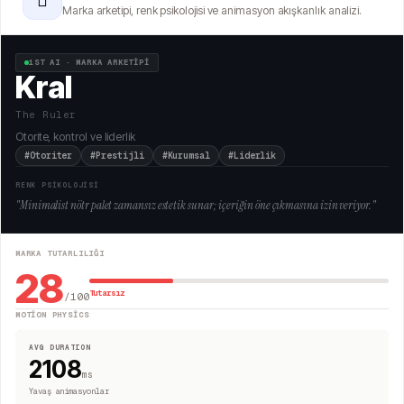
🫆
Marka arketipi, renk psikolojisi ve animasyon akışkanlık analizi.
1ST AI · MARKA ARKETİPİ
Kral
The Ruler
Otorite, kontrol ve liderlik
#Otoriter
#Prestijli
#Kurumsal
#Liderlik
RENK PSİKOLOJİSİ
"
Minimalist nötr palet zamansız estetik sunar; içeriğin öne çıkmasına izin veriyor.
"
MARKA TUTARLILIĞI
28
Tutarsız
/100
MOTION PHYSICS
AVG DURATION
2108
ms
Yavaş animasyonlar