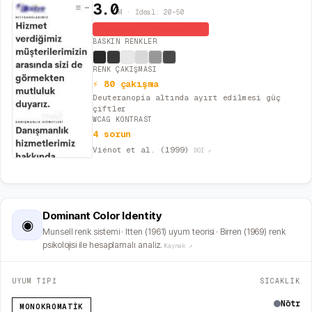
3.0
M · İdeal: 20–50
Monoton / Minimalist
BASKIN RENKLER
RENK ÇAKIŞMASI
⚡ 80 çakışma
Deuteranopia altında ayırt edilmesi güç
çiftler
WCAG KONTRAST
4 sorun
Viénot et al. (1999)
DOI ↗
Dominant Color Identity
◉
Munsell renk sistemi · Itten (1961) uyum teorisi · Birren (1969) renk
psikolojisi ile hesaplamalı analiz.
Kaynak ↗
UYUM TİPİ
SICAKLIK
Nötr
MONOKROMATIK