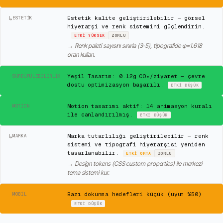
↳
Estetik kalite geliştirilebilir — görsel
ESTETIK
hiyerarşi ve renk sistemini güçlendirin.
ETKI
YÜKSEK
ZORLU
→
Renk paleti sayısını sınırla (3-5), tipografide φ=1.618
oran kullan.
✓
Yeşil Tasarım: 0.12g CO₂/ziyaret — çevre
SÜRDÜRÜLEBILIRLIK
dostu optimizasyon başarılı.
ETKI
DÜŞÜK
✓
Motion tasarımı aktif: 14 animasyon kuralı
MOTION
ile canlandırılmış.
ETKI
DÜŞÜK
↳
Marka tutarlılığı geliştirilebilir — renk
MARKA
sistemi ve tipografi hiyerarşisi yeniden
tasarlanabilir.
ETKI
ORTA
ZORLU
→
Design tokens (CSS custom properties) ile merkezi
tema sistemi kur.
⚠
Bazı dokunma hedefleri küçük (uyum %50)
MOBIL
ETKI
DÜŞÜK