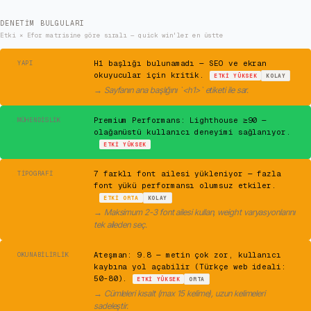
DENETIM BULGULARI
Etki × Efor matrisine göre sıralı — quick win'ler en üstte
⚠
H1 başlığı bulunamadı — SEO ve ekran
YAPI
okuyucular için kritik.
ETKI
YÜKSEK
KOLAY
→
Sayfanın ana başlığını `<h1>` etiketi ile sar.
✓
Premium Performans: Lighthouse ≥90 —
MÜHENDISLIK
olağanüstü kullanıcı deneyimi sağlanıyor.
ETKI
YÜKSEK
⚠
7 farklı font ailesi yükleniyor — fazla
TIPOGRAFI
font yükü performansı olumsuz etkiler.
ETKI
ORTA
KOLAY
→
Maksimum 2-3 font ailesi kullan, weight varyasyonlarını
tek aileden seç.
⚠
Ateşman: 9.8 — metin çok zor, kullanıcı
OKUNABILIRLIK
kaybına yol açabilir (Türkçe web ideali:
50-80).
ETKI
YÜKSEK
ORTA
→
Cümleleri kısalt (max 15 kelime), uzun kelimeleri
sadeleştir.