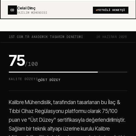
Celal Dinç
CD
YETKILI DENETÇI
YAZILIM MÜHENDISI
1ST.COM.TR AKADEMIK TASARIM DENETIMI
16 HAZIRAN 2026
75
/100
○
KALITE DÜZEYI
ÜST DÜZEY
Kalibre Mühendislik, tarafından tasarlanan bu İlaç &
Tıbbi Cihaz Regülasyonu platformu olarak 75/100
puan ve "Üst Düzey" sertifikasıyla değerlendirilmiştir.
Sağlam bir teknik altyapı üzerine kurulu Kalibre