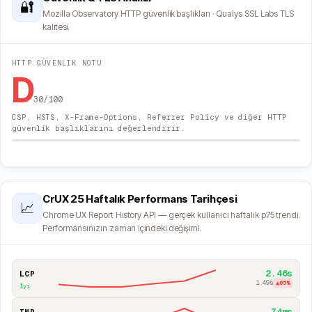
🔐
Mozilla Observatory HTTP güvenlik başlıkları · Qualys SSL Labs TLS
kalitesi.
HTTP GÜVENLIK NOTU
D
30
/100
CSP, HSTS, X-Frame-Options, Referrer Policy ve diğer HTTP
güvenlik başlıklarını değerlendirir.
CrUX 25 Haftalık Performans Tarihçesi
📈
Chrome UX Report History API — gerçek kullanıcı haftalık p75 trendi.
Performansınızın zaman içindeki değişimi.
2.46s
LCP
1.49s
▲
65
%
İyi
74ms