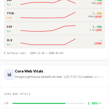
INP
69ms
▲
7
%
İyi
1.38s
TTFB
649ms
▲
113
%
Orta
1.48s
FCP
1.11s
▲
33
%
İyi
—
CLS
—
▲
150
%
İyi
6
haftalık veri ·
2025-11-30
→
2026-01-04
Core Web Vitals
📊
Google Lighthouse sentetik lab testi · LCP, FCP, CLS eşikleri.
WCAG 2.1
↗
CORE WEB VITALS
1.08s
LCP
İyi