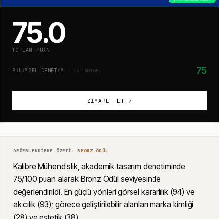
75.0
TOPLAM PUAN
75
BILIMSEL DENETIM
· 1ST MOTORU
ZIYARET ET ↗
DEĞERLENDIRME ÖZETI
·
BRONZ
ÖDÜL
Kalibre Mühendislik, akademik tasarım denetiminde
75/100 puan alarak Bronz Ödül seviyesinde
değerlendirildi. En güçlü yönleri görsel kararlılık (94) ve
akıcılık (93); görece geliştirilebilir alanları marka kimliği
(28) ve estetik (38).