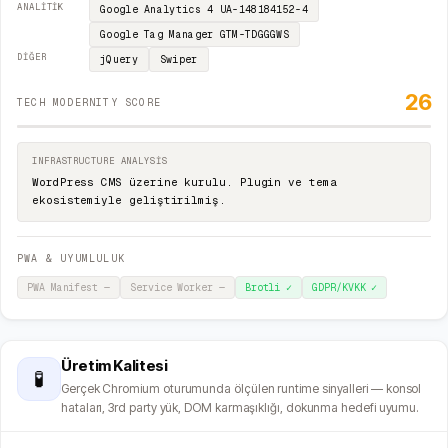
ANALITIK
Google Analytics 4
UA-148184152-4
Google Tag Manager
GTM-TDGGGWS
DIĞER
jQuery
Swiper
26
TECH MODERNITY SCORE
INFRASTRUCTURE ANALYSIS
WordPress CMS üzerine kurulu. Plugin ve tema
ekosistemiyle geliştirilmiş.
PWA & UYUMLULUK
PWA Manifest
—
Service Worker
—
Brotli
✓
GDPR/KVKK
✓
Üretim Kalitesi
🧪
Gerçek Chromium oturumunda ölçülen runtime sinyalleri — konsol
hataları, 3rd party yük, DOM karmaşıklığı, dokunma hedefi uyumu.