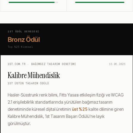
1ST ÖDÜL DERECESI
Bronz Ödül
Top %25
Küresel
1ST.COM.TR · BAĞIMSIZ TASARIM DENETIMI
16.06.2026
Kalibre Mühendislik
1ST ÜSTÜN TASARIM ÖDÜLÜ
Hasler-Süsstrunk renk bilimi, Fitts Yasası etkileşim fiziği ve WCAG
2.1 erişilebilirlik standartlarında yürütülen bağımsız tasarım
denetiminde küresel dijital üretimin
üst %25
kalite dilimine giren
Kalibre Mühendislik, 1st Tasarım Başarı Ödülü'ne layık
görülmüştür.