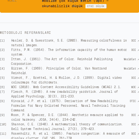
⚠
Mobilde çok küçük metin (9px) —
MOBIL
okunabilirlik düşük
ETKI
DÜŞÜK
METODOLOJI REFERANSLARI
Hasler, D. & Suesstrunk, S.E. (2003). Measuring colorfulness in
[
1
]
DOI ↗
natural images.
Fitts, P.M. (1954). The information capacity of the human motor
[
2
]
DOI ↗
system.
Itten, J. (1961). The Art of Color. Reinhold Publishing
[
3
]
WorldCat ↗
Corporation.
Birren, F. (1969). Principles of Color. Van Nostrand
[
4
]
WorldCat ↗
Reinhold.
Viénot, F., Brettel, H. & Mollon, J.D. (1999). Digital video
[
5
]
DOI ↗
colourmaps for dichromats.
W3C (2018). Web Content Accessibility Guidelines (WCAG) 2.1.
[
6
]
W3C ↗
Flesch, R. (1948). A new readability yardstick. Journal of
[
7
]
DOI ↗
Applied Psychology, 32(3), 221–233.
Kincaid, J.P. et al. (1975). Derivation of New Readability
[
8
]
DTIC ↗
Formulas for Navy Enlisted Personnel. Naval Technical Training
Command.
Moon, P. & Spencer, D.E. (1944). Aesthetic measure applied to
[
9
]
DOI ↗
color harmony. JOSA, 34(4), 234–242.
Shannon, C.E. (1948). A mathematical theory of communication.
[
10
]
DOI ↗
Bell System Technical Journal, 27(3), 379–423.
Rosenholtz, R. et al. (2005). Feature congestion: A measure of
[
11
]
DOI ↗
display clutter. CHI '05, 761–770.