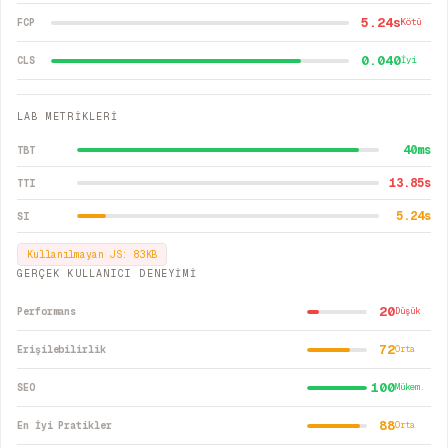
5.24s
FCP
Kötü
0.040
CLS
İyi
LAB METRİKLERİ
40
ms
TBT
13.85
s
TTI
5.24
s
SI
Kullanılmayan JS:
83
KB
GERÇEK KULLANICI DENEYİMİ
20
Performans
Düşük
72
Erişilebilirlik
Orta
100
SEO
Mükem.
88
En İyi Pratikler
Orta