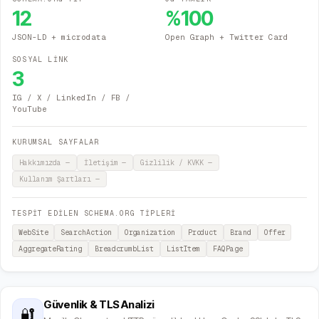
12
%
100
JSON-LD + microdata
Open Graph + Twitter Card
SOSYAL LİNK
3
IG / X / LinkedIn / FB /
YouTube
KURUMSAL SAYFALAR
Hakkımızda
—
İletişim
—
Gizlilik / KVKK
—
Kullanım Şartları
—
TESPİT EDİLEN SCHEMA.ORG TİPLERİ
WebSite
SearchAction
Organization
Product
Brand
Offer
AggregateRating
BreadcrumbList
ListItem
FAQPage
Güvenlik & TLS Analizi
🔐