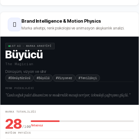
Brand Intelligence & Motion Physics
🫆
Marka arketipi, renk psikolojisi ve animasyon akışkanlık analizi.
1ST AI · MARKA ARKETİPİ
Büyücü
The Magician
Dönüşüm, vizyon ve sihir
#Dönüştürücü
#Büyülü
#Vizyoner
#Yenilikçi
RENK PSİKOLOJİSİ
"
Canlı soğuk palet dinamizm ve modernlik mesajı veriyor; teknoloji çağrışımı güçlü.
"
MARKA TUTARLILIĞI
28
Tutarsız
/100
MOTION PHYSICS