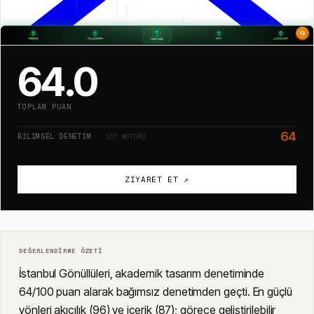
64.0
TOPLAM PUAN
64
BILIMSEL DENETIM
· 1ST MOTORU
ZIYARET ET ↗
DEĞERLENDIRME ÖZETI
İstanbul Gönüllüleri, akademik tasarım denetiminde
64/100 puan alarak bağımsız denetimden geçti. En güçlü
yönleri akıcılık (96) ve içerik (87); görece geliştirilebilir