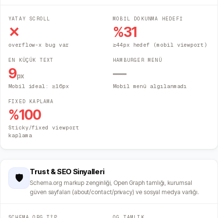
YATAY SCROLL
MOBİL DOKUNMA HEDEFİ
✕
%
31
overflow-x bug var
≥44px hedef (mobil viewport)
EN KÜÇÜK TEXT
HAMBURGER MENÜ
9
—
px
Mobil ideal: ≥16px
Mobil menü algılanmadı
FIXED KAPLAMA
%
100
Sticky/fixed viewport
kaplama
Trust & SEO Sinyalleri
🛡️
Schema.org markup zenginliği, Open Graph tamlığı, kurumsal
güven sayfaları (about/contact/privacy) ve sosyal medya varlığı.
SCHEMA.ORG TİP
OG TAMLIK