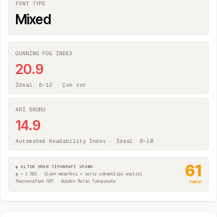
FONT TYPE
Mixed
GUNNING FOG INDEX
20.9
İdeal: 8–12 ·
Çok zor
ARI SKORU
14.9
Automated Readability Index · İdeal: 6–10
61
φ ALTIN ORAN TİPOGRAFİ UYUMU
φ = 1.618 · ölçek mesafesi + satır yüksekliği analizi
Pearsonified GRT · Golden Ratio Typography
Yakın