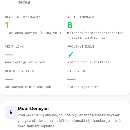
desteği.
HEADING HİYERARŞİ
ARIA LANDMARK
1
8
1 atlanan seviye (H1→H3 vb.)
main/nav/header/footer/aside
· screen reader nav
SKIP LINK
FOCUS-VISIBLE
—
✓
Ana içeriğe atla yok
Modern focus stilleri
REDUCED MOTION
DARK MODE
—
—
Animasyon kısıtlama yok
Sadece açık tema
Mobil Deneyim
📱
Pixel 5 (412×823) emülasyonunda ölçülen mobil-spesifik sinyaller:
yatay scroll, dokunma hedefi, font okunabilirliği, hamburger menü,
fixed element kaplama.