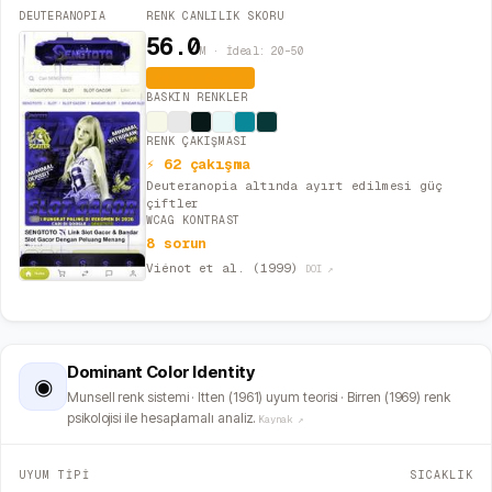
DEUTERANOPIA
RENK CANLILIK SKORU
56.0
M · İdeal: 20–50
Aşırı Canlı
BASKIN RENKLER
RENK ÇAKIŞMASI
⚡ 62 çakışma
Deuteranopia altında ayırt edilmesi güç
çiftler
WCAG KONTRAST
8 sorun
Viénot et al. (1999)
DOI ↗
Dominant Color Identity
◉
Munsell renk sistemi · Itten (1961) uyum teorisi · Birren (1969) renk
psikolojisi ile hesaplamalı analiz.
Kaynak ↗
UYUM TİPİ
SICAKLIK