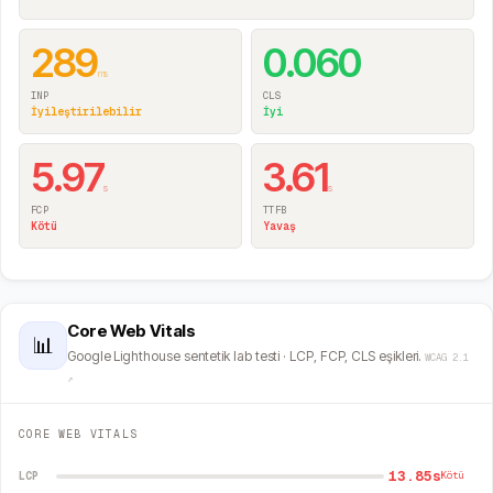
289
0.060
ms
INP
CLS
İyileştirilebilir
İyi
5.97
3.61
s
s
FCP
TTFB
Kötü
Yavaş
Core Web Vitals
📊
Google Lighthouse sentetik lab testi · LCP, FCP, CLS eşikleri.
WCAG 2.1
↗
CORE WEB VITALS
13.85s
LCP
Kötü