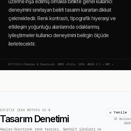
üzerine inşa edilmiş olmakla birlikte genel kullanıcı
deneyimini sınırlayan belirli tasarım kararları dikkat
çekmektedir. Renk kontrastı, tipografik hiyerarşi ve
etkileşim yoğunluğu alanlarında odaklanmış
iyileştirmeler kullanıcı deneyimini belirgin ölçüde
ilerletecektir.
METODOLOJI
Hasler & Süsstrunk, 2003
↗
Fitts, 1954
↗
WCAG 2.1 — W3C
↗
ESTETIK ZEKA MOTORU V2.0
↺ Yenile
Tasarım Denetimi
16 Haziran
2026
Hasler-Süsstrunk renk teorisi, Gestalt ilkeleri ve