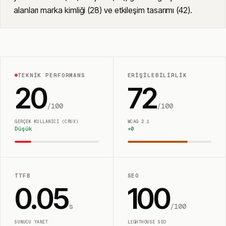
alanları marka kimliği (28) ve etkileşim tasarımı (42).
TEKNIK PERFORMANS
ERIŞILEBILIRLIK
20
72
/100
/100
GERÇEK KULLANICI (CRUX)
WCAG 2.1
Düşük
+
0
TTFB
SEO
0.05
100
s
/100
SUNUCU YANIT
LIGHTHOUSE SEO