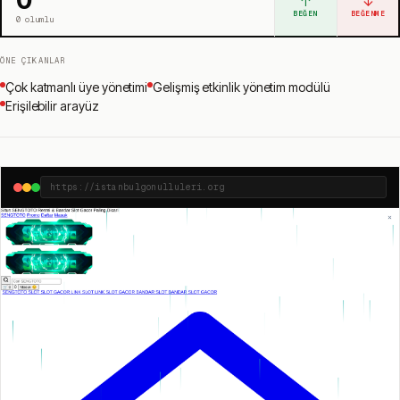
↑
↓
BEĞEN
BEĞENME
0
olumlu
ÖNE ÇIKANLAR
Çok katmanlı üye yönetimi
Gelişmiş etkinlik yönetim modülü
Erişilebilir arayüz
https://istanbulgonulluleri.org