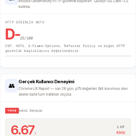
Mozilla Observatory HTTP güvenlik başlıkları · Qualys SSL Labs TLS
kalitesi.
HTTP GÜVENLIK NOTU
D-
25
/100
CSP, HSTS, X-Frame-Options, Referrer Policy ve diğer HTTP
güvenlik başlıklarını değerlendirir.
Gerçek Kullanıcı Deneyimi
👥
Chrome UX Report — son 28 gün, p75 değerleri. Bot koruması olan
siteler dahil tüm trafikten ölçülür.
YAVAŞ
Genel Deneyim
6.67
LCP
s
Kötü