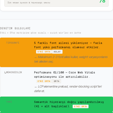
78
İlk ekran içerik & hiyerarşi skoru
DENETIM BULGULARI
Etki × Efor matrisine göre sıralı — quick win'ler en üstte
⚠
5 farklı font ailesi yükleniyor — fazla
TIPOGRAFI
font yükü performansı olumsuz etkiler.
ETKI
ORTA
KOLAY
→
Maksimum 2-3 font ailesi kullan, weight varyasyonlarını
tek aileden seç.
↳
Performans 61/100 — Core Web Vitals
MÜHENDISLIK
optimizasyonu ile artırılabilir.
ETKI
ORTA
ORTA
→
LCP elementine preload, render-blocking script'leri
defer et.
✓
Semantik hiyerarşi doğru yapılandırılmış
YAPI
(H1 + alt başlıklar).
ETKI
ORTA