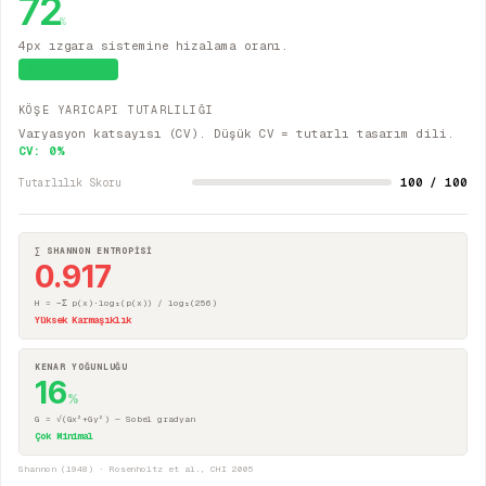
72
%
4px ızgara sistemine hizalama oranı.
Sistematik
KÖŞE YARICAPI TUTARLILIĞI
Varyasyon katsayısı (CV). Düşük CV = tutarlı tasarım dili.
CV:
0
%
100 / 100
Tutarlılık Skoru
∑ SHANNON ENTROPİSİ
0.917
H = −Σ p(x)·log₂(p(x)) / log₂(256)
Yüksek Karmaşıklık
KENAR YOĞUNLUĞU
16
%
G = √(Gx²+Gy²) — Sobel gradyan
Çok Minimal
Shannon (1948) · Rosenholtz et al., CHI 2005