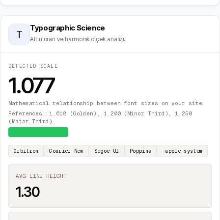
Typographic Science
T
Altın oran ve harmonik ölçek analizi.
DETECTED SCALE
1.077
Mathematical relationship between font sizes on your site.
References: 1.618 (Golden), 1.200 (Minor Third), 1.250
(Major Third).
≈
Major Second
Orbitron
Courier New
Segoe UI
Poppins
-apple-system
AVG LINE HEIGHT
1.30