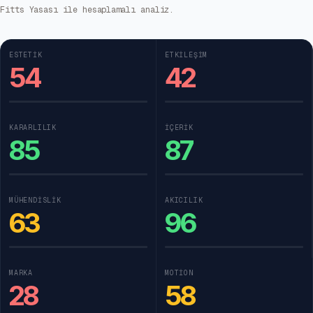
Fitts Yasası ile hesaplamalı analiz.
ESTETIK
ETKILEŞIM
54
42
KARARLILIK
İÇERIK
85
87
MÜHENDISLIK
AKICILIK
63
96
MARKA
MOTION
28
58