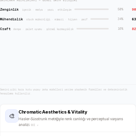
SKORLAMA AĞIRLIKLARI — GENEL SKOR BILEŞIMI
Zenginlik
90
50
%
·
içerik · medya · yapı · etkileşim
Mühendislik
63
34
%
·
stack modernliği · mimari · hijyen · perf
Craft
82
16
%
·
denge · palet uyumu · görsel karmaşıklık
Gemini gibi kara kutu yapay zeka modelleri yerine akademik formüller ve deterministik
hesaplama kullanılır.
Chromatic Aesthetics & Vitality
🎨
Hasler-Süsstrunk metriğiyle renk canlılığı ve perceptual varyans
analizi.
DOI ↗