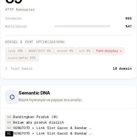
HTTP Resources
965
Kelimeler
%47
Metin/Görsel
GÖRSEL & FONT OPTİMİZASYONU
Lazy
46
%
WebP/AVIF
0
%
srcset
0
%
w/h
0
%
font-display
✕
async/defer
69
%
10 domain
3. Taraf Domain
Semantic DNA
⌬
Başlık hiyerarşisi ve yapısal sıra analizi.
Bandingkan Produk (0)
H4
Belum ada produk dipilih
H5
SENGTOTO ✈️ Link Slot Gacor & Bandar Slot Gacor Dengan Peluang Menang Tinggi
H2
SENGTOTO ✈️ Link Slot Gacor & Bandar Slot Gacor Dengan Peluang Menang Tinggi
H1