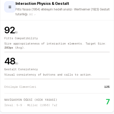
Interaction Physics & Gestalt
≡
Fitts Yasası (1954) etkileşim hedefi analizi · Wertheimer (1923) Gestalt
tutarlılığı.
DOI ↗
92
/100
Fitts Compatibility
Size appropriateness of interaction elements. Target Size:
283
px
(Avg).
48
/100
Gestalt Consistency
Visual consistency of buttons and calls to action.
125
Etkileşim Elementleri
7
NAVİGASYON ÖĞESİ (HICK YASASI)
İdeal: 5–9 · Miller (1956) 7±2