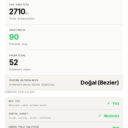
AVG DURATION
2710
ms
Yavaş animasyonlar
SMOOTHNESS
90
Pürüzsüz akış
ANIMATIONS
52
Animasyon yoğun
EASING NATURALNESS
Doğal (Bezier)
Animasyon geçiş eğrisi doğallığı
DÖNÜŞÜM SINYALLERI
NET CTA
✓ Var
Belirgin çağrı-eyleme alanı
SOSYAL KANIT
✓ Görünür
Yorum, rating, rozet, referans
ABOVE-FOLD KALİTESİ