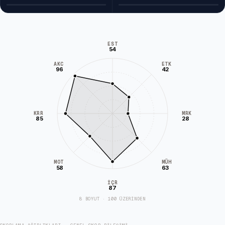
EST
54
AKC
ETK
96
42
KRR
MRK
85
28
MÜH
MOT
58
63
İÇR
87
8 BOYUT · 100 ÜZERİNDEN