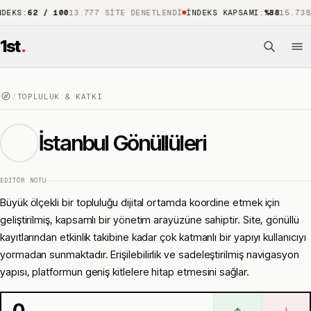
:
62 / 100
13.777 SITE DENETLENDI
İNDEKS KAPSAMI
:
%88
15.738 ÖNE 
1st
.
/
TOPLULUK & KATKI
İstanbul Gönüllüleri
EDITÖR NOTU
Büyük ölçekli bir topluluğu dijital ortamda koordine etmek için
geliştirilmiş, kapsamlı bir yönetim arayüzüne sahiptir. Site, gönüllü
kayıtlarından etkinlik takibine kadar çok katmanlı bir yapıyı kullanıcıyı
yormadan sunmaktadır. Erişilebilirlik ve sadeleştirilmiş navigasyon
yapısı, platformun geniş kitlelere hitap etmesini sağlar.
0