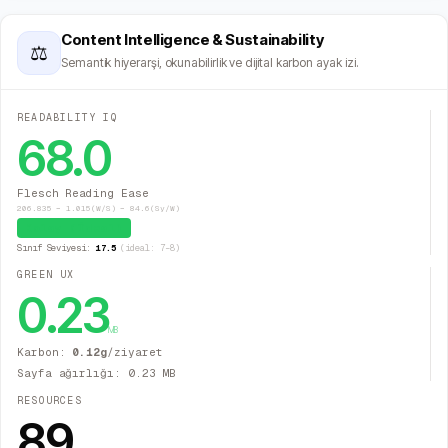
Content Intelligence & Sustainability
⚖
Semantik hiyerarşi, okunabilirlik ve dijital karbon ayak izi.
READABILITY IQ
68.0
Flesch Reading Ease
206.835 − 1.015(W/S) − 84.6(Sy/W)
Kolay (İdeal)
Sınıf Seviyesi:
17.5
(ideal: 7–8)
GREEN UX
0.23
MB
Karbon:
0.12
g
/ziyaret
Sayfa ağırlığı:
0.23
MB
RESOURCES
89