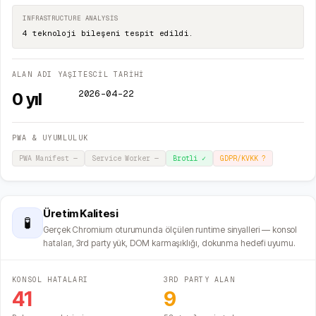
INFRASTRUCTURE ANALYSIS
4 teknoloji bileşeni tespit edildi.
ALAN ADI YAŞI
TESCİL TARİHİ
2026-04-22
0
yıl
PWA & UYUMLULUK
PWA Manifest
—
Service Worker
—
Brotli
✓
GDPR/KVKK
?
Üretim Kalitesi
🧪
Gerçek Chromium oturumunda ölçülen runtime sinyalleri — konsol
hataları, 3rd party yük, DOM karmaşıklığı, dokunma hedefi uyumu.
KONSOL HATALARI
3RD PARTY ALAN
41
9