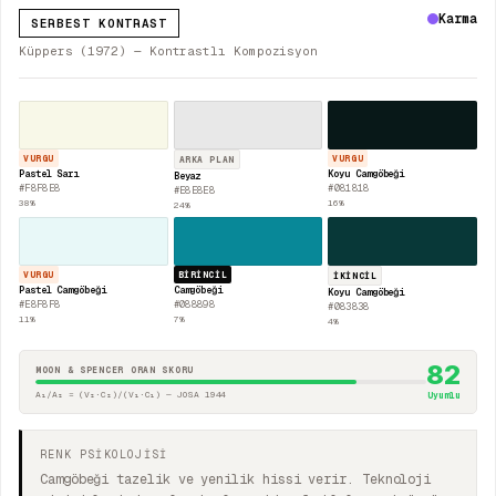
Karma
SERBEST KONTRAST
Küppers (1972) — Kontrastlı Kompozisyon
VURGU
VURGU
ARKA PLAN
Pastel Sarı
Koyu Camgöbeği
Beyaz
#F8F8E8
#081818
#E8E8E8
38
%
16
%
24
%
VURGU
BIRINCIL
İKINCIL
Pastel Camgöbeği
Camgöbeği
Koyu Camgöbeği
#E8F8F8
#088898
#083838
11
%
7
%
4
%
82
MOON & SPENCER ORAN SKORU
A₁/A₂ = (V₂·C₂)/(V₁·C₁) — JOSA 1944
Uyumlu
RENK PSİKOLOJİSİ
Camgöbeği tazelik ve yenilik hissi verir. Teknoloji