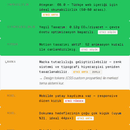
✓
Ateşman: 68.0 — Türkçe web içeriği için
OKUNABILIRLIK
ideal okunabilirlik (50-80 arası).
ETKI
ORTA
✓
Yeşil Tasarım: 0.12g CO₂/ziyaret — çevre
SÜRDÜRÜLEBILIRLIK
dostu optimizasyon başarılı.
ETKI
DÜŞÜK
✓
Motion tasarımı aktif: 52 animasyon kuralı
MOTION
ile canlandırılmış.
ETKI
DÜŞÜK
↳
Marka tutarlılığı geliştirilebilir — renk
MARKA
sistemi ve tipografi hiyerarşisi yeniden
tasarlanabilir.
ETKI
ORTA
ZORLU
→
Design tokens (CSS custom properties) ile merkezi
tema sistemi kur.
⚠
Mobilde yatay kaydırma var — responsive
MOBIL
düzen kırık
ETKI
YÜKSEK
⚠
Dokunma hedeflerinin çoğu çok küçük (uyum
MOBIL
%31, ideal 44px+)
ETKI
ORTA