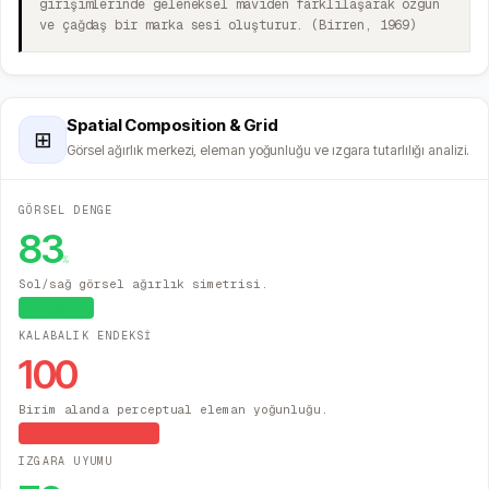
girişimlerinde geleneksel maviden farklılaşarak özgün
ve çağdaş bir marka sesi oluşturur. (Birren, 1969)
Spatial Composition & Grid
⊞
Görsel ağırlık merkezi, eleman yoğunluğu ve ızgara tutarlılığı analizi.
GÖRSEL DENGE
83
%
Sol/sağ görsel ağırlık simetrisi.
Dengeli
KALABALIK ENDEKSİ
100
Birim alanda perceptual eleman yoğunluğu.
Yüksek Yoğunluk
IZGARA UYUMU