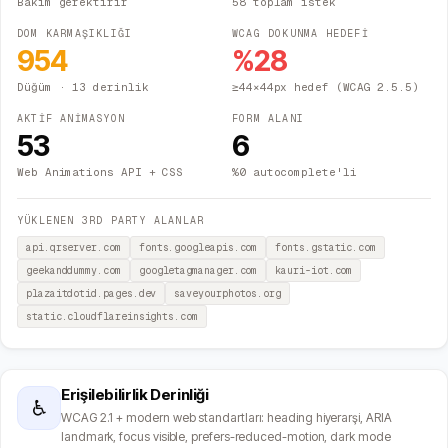
Bakım gerektirir
58 toplam istek
DOM KARMAŞIKLIĞI
WCAG DOKUNMA HEDEFİ
954
%
28
Düğüm
· 13 derinlik
≥44×44px hedef (WCAG 2.5.5)
AKTİF ANİMASYON
FORM ALANI
53
6
Web Animations API + CSS
%0 autocomplete'li
YÜKLENEN 3RD PARTY ALANLAR
api.qrserver.com
fonts.googleapis.com
fonts.gstatic.com
geekanddummy.com
googletagmanager.com
kauri-iot.com
plazaitdotid.pages.dev
saveyourphotos.org
static.cloudflareinsights.com
Erişilebilirlik Derinliği
♿
WCAG 2.1 + modern web standartları: heading hiyerarşi, ARIA
landmark, focus visible, prefers-reduced-motion, dark mode