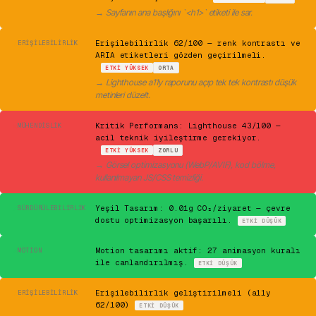
→
Sayfanın ana başlığını `<h1>` etiketi ile sar.
⚠
Erişilebilirlik 62/100 — renk kontrastı ve
ERIŞILEBILIRLIK
ARIA etiketleri gözden geçirilmeli.
ETKI
YÜKSEK
ORTA
→
Lighthouse a11y raporunu açıp tek tek kontrastı düşük
metinleri düzelt.
✕
Kritik Performans: Lighthouse 43/100 —
MÜHENDISLIK
acil teknik iyileştirme gerekiyor.
ETKI
YÜKSEK
ZORLU
→
Görsel optimizasyonu (WebP/AVIF), kod bölme,
kullanılmayan JS/CSS temizliği.
✓
Yeşil Tasarım: 0.01g CO₂/ziyaret — çevre
SÜRDÜRÜLEBILIRLIK
dostu optimizasyon başarılı.
ETKI
DÜŞÜK
✓
Motion tasarımı aktif: 27 animasyon kuralı
MOTION
ile canlandırılmış.
ETKI
DÜŞÜK
⚠
Erişilebilirlik geliştirilmeli (a11y
ERIŞILEBILIRLIK
62/100)
ETKI
DÜŞÜK