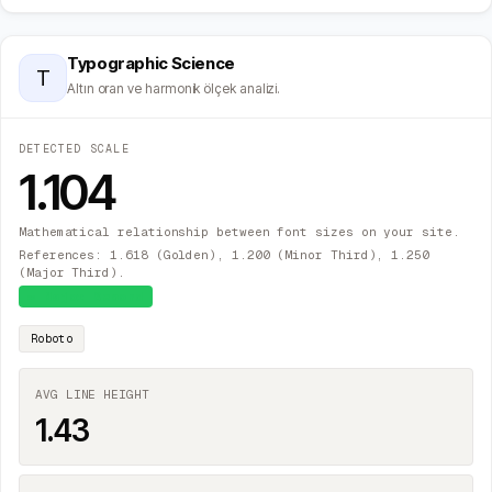
Typographic Science
T
Altın oran ve harmonik ölçek analizi.
DETECTED SCALE
1.104
Mathematical relationship between font sizes on your site.
References: 1.618 (Golden), 1.200 (Minor Third), 1.250
(Major Third).
≈
Major Second
Roboto
AVG LINE HEIGHT
1.43