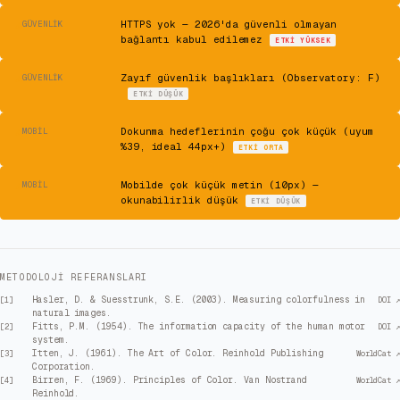
⚠
HTTPS yok — 2026'da güvenli olmayan
GÜVENLIK
bağlantı kabul edilemez
ETKI
YÜKSEK
⚠
Zayıf güvenlik başlıkları (Observatory: F)
GÜVENLIK
ETKI
DÜŞÜK
⚠
Dokunma hedeflerinin çoğu çok küçük (uyum
MOBIL
%39, ideal 44px+)
ETKI
ORTA
⚠
Mobilde çok küçük metin (10px) —
MOBIL
okunabilirlik düşük
ETKI
DÜŞÜK
METODOLOJI REFERANSLARI
Hasler, D. & Suesstrunk, S.E. (2003). Measuring colorfulness in
[
1
]
DOI ↗
natural images.
Fitts, P.M. (1954). The information capacity of the human motor
[
2
]
DOI ↗
system.
Itten, J. (1961). The Art of Color. Reinhold Publishing
[
3
]
WorldCat ↗
Corporation.
Birren, F. (1969). Principles of Color. Van Nostrand
[
4
]
WorldCat ↗
Reinhold.