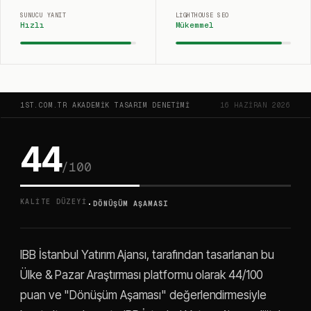
SUNUCU YANIT
LIGHTHOUSE SEO
Hızlı
Mükemmel
1ST.COM.TR AKADEMIK TASARIM DENETIMI
16 HAZIRAN 2026
44
/100
·
KALITE DÜZEYI
DÖNÜŞÜM AŞAMASI
IBB İstanbul Yatırım Ajansı, tarafından tasarlanan bu
Ülke & Pazar Araştırması platformu olarak 44/100
puan ve "Dönüşüm Aşaması" değerlendirmesiyle