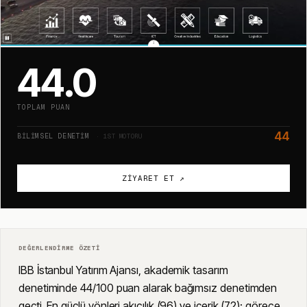
44.0
TOPLAM PUAN
44
BILIMSEL DENETIM
· 1ST MOTORU
ZIYARET ET ↗
DEĞERLENDIRME ÖZETI
IBB İstanbul Yatırım Ajansı, akademik tasarım
denetiminde 44/100 puan alarak bağımsız denetimden
geçti. En güçlü yönleri akıcılık (96) ve içerik (72); görece