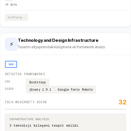
+
6
daha...
hreflang
—
Technology and Design Infrastructure
⚡
Tasarım altyapısındaki kütüphane ve framework analizi.
SSR
DETECTED FRAMEWORKS
CSS
Bootstrap
DIĞER
jQuery
1.9.1
Google Fonts
Roboto
32
TECH MODERNITY SCORE
INFRASTRUCTURE ANALYSIS
3 teknoloji bileşeni tespit edildi.