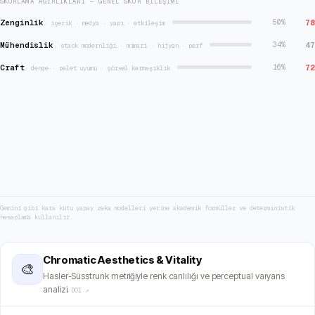
SKORLAMA AĞIRLIKLARI — GENEL SKOR BILEŞIMI
Zenginlik
78
50
%
·
içerik · medya · yapı · etkileşim
Mühendislik
47
34
%
·
stack modernliği · mimari · hijyen · perf
Craft
72
16
%
·
denge · palet uyumu · görsel karmaşıklık
Gemini gibi kara kutu yapay zeka modelleri yerine akademik formüller ve deterministik
hesaplama kullanılır.
Chromatic Aesthetics & Vitality
🎨
Hasler-Süsstrunk metriğiyle renk canlılığı ve perceptual varyans
analizi.
DOI ↗