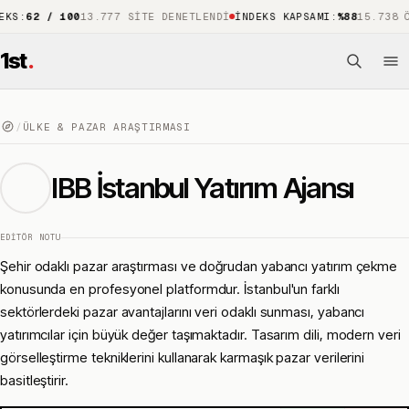
2 / 100
13.777 SITE DENETLENDI
İNDEKS KAPSAMI
:
%88
15.738 ÖNE ÇI
1st
.
/
ÜLKE & PAZAR ARAŞTIRMASI
IBB İstanbul Yatırım Ajansı
EDITÖR NOTU
Şehir odaklı pazar araştırması ve doğrudan yabancı yatırım çekme
konusunda en profesyonel platformdur. İstanbul'un farklı
sektörlerdeki pazar avantajlarını veri odaklı sunması, yabancı
yatırımcılar için büyük değer taşımaktadır. Tasarım dili, modern veri
görselleştirme tekniklerini kullanarak karmaşık pazar verilerini
basitleştirir.