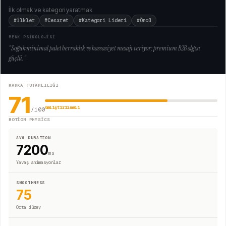
İlk olmak ve kategori yaratmak
#İlkler
#Cesaret
#Kategori Lideri
#Öncü
RENK PSİKOLOJİSİ
"
Soğuk minimal palet berraklık ve hassasiyet mesajı veriyor; premium B2B algısı
güçlü.
"
MARKA TUTARLILIĞI
71
Geliştirilmeli
/100
MOTION PHYSICS
AVG DURATION
7200
ms
Yavaş animasyonlar
SMOOTHNESS
75
Orta düzey