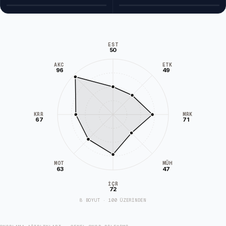
EST
50
AKC
ETK
96
49
KRR
MRK
67
71
MÜH
MOT
63
47
İÇR
72
8 BOYUT · 100 ÜZERİNDEN