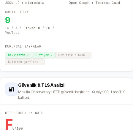
JSON-LD + microdata
Open Graph + Twitter Card
SOSYAL LİNK
9
IG / X / LinkedIn / FB /
YouTube
KURUMSAL SAYFALAR
Hakkımızda
✓
İletişim
✓
Gizlilik / KVKK
—
Kullanım Şartları
—
Güvenlik & TLS Analizi
🔐
Mozilla Observatory HTTP güvenlik başlıkları · Qualys SSL Labs TLS
kalitesi.
HTTP GÜVENLIK NOTU
F
5
/100