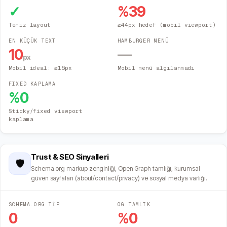
✓
%
39
Temiz layout
≥44px hedef (mobil viewport)
EN KÜÇÜK TEXT
HAMBURGER MENÜ
10
—
px
Mobil ideal: ≥16px
Mobil menü algılanmadı
FIXED KAPLAMA
%
0
Sticky/fixed viewport
kaplama
Trust & SEO Sinyalleri
🛡️
Schema.org markup zenginliği, Open Graph tamlığı, kurumsal
güven sayfaları (about/contact/privacy) ve sosyal medya varlığı.
SCHEMA.ORG TİP
OG TAMLIK
0
%
0