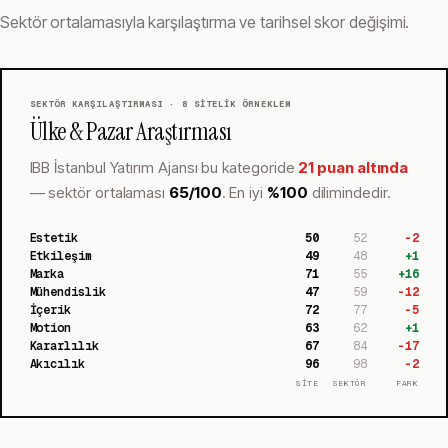
Sektör ortalamasıyla karşılaştırma ve tarihsel skor değişimi.
SEKTÖR KARŞILAŞTIRMASI ·
8
SITELIK ÖRNEKLEM
Ülke & Pazar Araştırması
IBB İstanbul Yatırım Ajansı
bu kategoride
21 puan altında
— sektör ortalaması
65
/100
.
En iyi
%
100
dilimindedir.
Estetik
50
52
-2
Etkileşim
49
48
+
1
Marka
71
55
+
16
Mühendislik
47
59
-12
İçerik
72
77
-5
Motion
63
62
+
1
Kararlılık
67
84
-17
Akıcılık
96
98
-2
SİTE
SEKTÖR
FARK