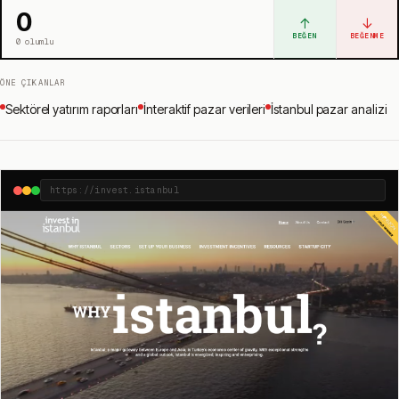
0
↑
↓
BEĞEN
BEĞENME
0
olumlu
ÖNE ÇIKANLAR
Sektörel yatırım raporları
İnteraktif pazar verileri
İstanbul pazar analizi
https://invest.istanbul