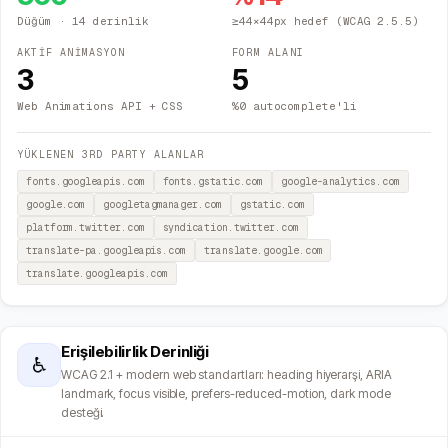
Düğüm
· 14 derinlik
≥44×44px hedef (WCAG 2.5.5)
AKTİF ANİMASYON
FORM ALANI
3
5
Web Animations API + CSS
%0 autocomplete'li
YÜKLENEN 3RD PARTY ALANLAR
fonts.googleapis.com
fonts.gstatic.com
google-analytics.com
google.com
googletagmanager.com
gstatic.com
platform.twitter.com
syndication.twitter.com
translate-pa.googleapis.com
translate.google.com
translate.googleapis.com
Erişilebilirlik Derinliği
♿
WCAG 2.1 + modern web standartları: heading hiyerarşi, ARIA
landmark, focus visible, prefers-reduced-motion, dark mode
desteği.