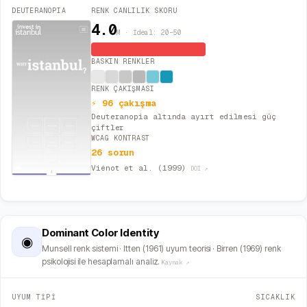
DEUTERANOPIA
RENK CANLILIK SKORU
4.0
M · İdeal: 20–50
Monoton / Minimalist
BASKIN RENKLER
RENK ÇAKIŞMASI
⚡ 96 çakışma
Deuteranopia altında ayırt edilmesi güç
çiftler
WCAG KONTRAST
26 sorun
Viénot et al. (1999)
DOI ↗
Dominant Color Identity
◉
Munsell renk sistemi · Itten (1961) uyum teorisi · Birren (1969) renk
psikolojisi ile hesaplamalı analiz.
Kaynak ↗
UYUM TİPİ
SICAKLIK