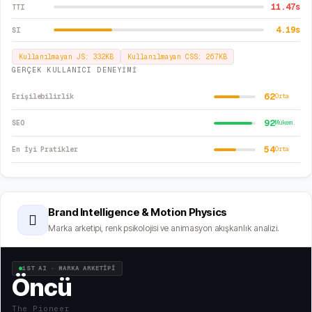
11.47
s
TTI
4.19
s
SI
Kullanılmayan JS:
332
KB
Kullanılmayan CSS:
267
KB
GERÇEK KULLANICI DENEYİMİ
62
Erişilebilirlik
Orta
92
SEO
Mükem.
54
En İyi Pratikler
Orta
Brand Intelligence & Motion Physics
🫆
Marka arketipi, renk psikolojisi ve animasyon akışkanlık analizi.
1ST AI · MARKA ARKETİPİ
Öncü
The Pioneer