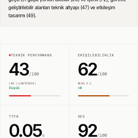
geliştirilebilir alanları teknik altyapı (47) ve etkileşim
tasarımı (49).
TEKNIK PERFORMANS
ERIŞILEBILIRLIK
43
62
/100
/100
LAB (LIGHTHOUSE)
WCAG 2.1
Düşük
+
0
TTFB
SEO
0.05
92
s
/100