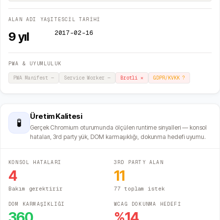
ALAN ADI YAŞI
TESCİL TARİHİ
2017-02-16
9
yıl
PWA & UYUMLULUK
PWA Manifest
—
Service Worker
—
Brotli
✕
GDPR/KVKK
?
Üretim Kalitesi
🧪
Gerçek Chromium oturumunda ölçülen runtime sinyalleri — konsol
hataları, 3rd party yük, DOM karmaşıklığı, dokunma hedefi uyumu.
KONSOL HATALARI
3RD PARTY ALAN
4
11
Bakım gerektirir
77 toplam istek
DOM KARMAŞIKLIĞI
WCAG DOKUNMA HEDEFİ
360
%
14