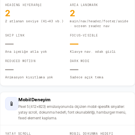
HEADING HİYERARŞİ
ARIA LANDMARK
2
2
2 atlanan seviye (H1→H3 vb.)
main/nav/header/footer/aside
· screen reader nav
SKIP LINK
FOCUS-VISIBLE
—
—
Ana içeriğe atla yok
Klavye nav. odak gizli
REDUCED MOTION
DARK MODE
—
—
Animasyon kısıtlama yok
Sadece açık tema
Mobil Deneyim
📱
Pixel 5 (412×823) emülasyonunda ölçülen mobil-spesifik sinyaller:
yatay scroll, dokunma hedefi, font okunabilirliği, hamburger menü,
fixed element kaplama.
YATAY SCROLL
MOBİL DOKUNMA HEDEFİ