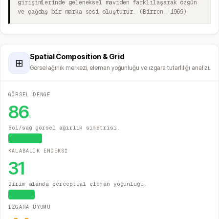
girişimlerinde geleneksel maviden farklılaşarak özgün
ve çağdaş bir marka sesi oluşturur. (Birren, 1969)
Spatial Composition & Grid
⊞
Görsel ağırlık merkezi, eleman yoğunluğu ve ızgara tutarlılığı analizi.
GÖRSEL DENGE
86
%
Sol/sağ görsel ağırlık simetrisi.
Dengeli
KALABALIK ENDEKSİ
31
Birim alanda perceptual eleman yoğunluğu.
Temiz
IZGARA UYUMU