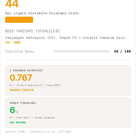
44
%
4px ızgara sistemine hizalama oranı.
Kısmi Uyum
KÖŞE YARICAPI TUTARLILIĞI
Varyasyon katsayısı (CV). Düşük CV = tutarlı tasarım dili.
CV:
40
%
60 / 100
Tutarlılık Skoru
∑ SHANNON ENTROPİSİ
0.767
H = −Σ p(x)·log₂(p(x)) / log₂(256)
Dengeli Yoğunluk
KENAR YOĞUNLUĞU
6
%
G = √(Gx²+Gy²) — Sobel gradyan
Çok Minimal
Shannon (1948) · Rosenholtz et al., CHI 2005