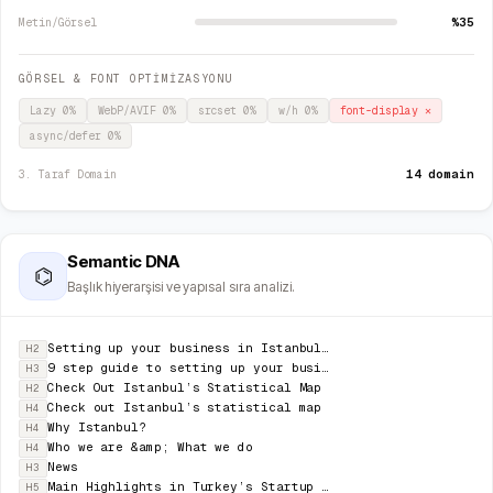
%35
Metin/Görsel
GÖRSEL & FONT OPTİMİZASYONU
Lazy
0
%
WebP/AVIF
0
%
srcset
0
%
w/h
0
%
font-display
✕
async/defer
0
%
14 domain
3. Taraf Domain
Semantic DNA
⌬
Başlık hiyerarşisi ve yapısal sıra analizi.
Setting up your business in Istanbul Find essential information on how to set up in Ista
H2
9 step guide to setting up your business in İstanbul
H3
Check Out Istanbul’s Statistical Map
H2
Check out Istanbul’s statistical map
H4
Why Istanbul?
H4
Who we are &amp; What we do
H4
News
H3
Main Highlights in Turkey’s Startup Ecosystem in 2020
H5