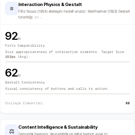
Interaction Physics & Gestalt
≡
Fitts Yasası (1954) etkileşim hedefi analizi · Wertheimer (1923) Gestalt
tutarlılığı.
DOI ↗
92
/100
Fitts Compatibility
Size appropriateness of interaction elements. Target Size:
152
px
(Avg).
62
/100
Gestalt Consistency
Visual consistency of buttons and calls to action.
66
Etkileşim Elementleri
Content Intelligence & Sustainability
⚖
Semantik hiyerarşi, okunabilirlik ve dijital karbon ayak izi.