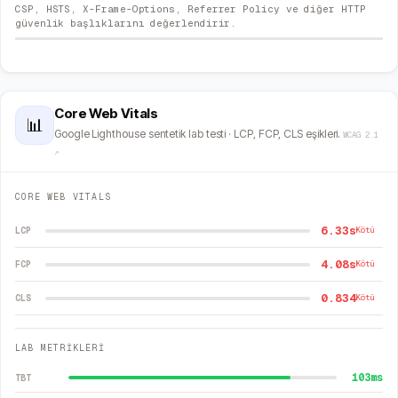
CSP, HSTS, X-Frame-Options, Referrer Policy ve diğer HTTP
güvenlik başlıklarını değerlendirir.
Core Web Vitals
📊
Google Lighthouse sentetik lab testi · LCP, FCP, CLS eşikleri.
WCAG 2.1
↗
CORE WEB VITALS
6.33s
LCP
Kötü
4.08s
FCP
Kötü
0.834
CLS
Kötü
LAB METRİKLERİ
103
ms
TBT