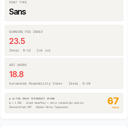
FONT TYPE
Sans
GUNNING FOG INDEX
23.5
İdeal: 8–12 ·
Çok zor
ARI SKORU
18.8
Automated Readability Index · İdeal: 6–10
67
φ ALTIN ORAN TİPOGRAFİ UYUMU
φ = 1.618 · ölçek mesafesi + satır yüksekliği analizi
Pearsonified GRT · Golden Ratio Typography
Yakın