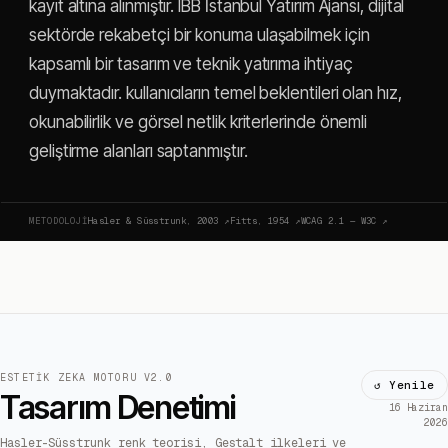
kayıt altına alınmıştır. IBB İstanbul Yatırım Ajansı, dijital
sektörde rekabetçi bir konuma ulaşabilmek için
kapsamlı bir tasarım ve teknik yatırıma ihtiyaç
duymaktadır. kullanıcıların temel beklentileri olan hız,
okunabilirlik ve görsel netlik kriterlerinde önemli
geliştirme alanları saptanmıştır.
METODOLOJI
Hasler & Süsstrunk, 2003
↗
Fitts, 1954
↗
WCAG 2.1 — W3C
↗
ESTETIK ZEKA MOTORU V2.0
↺ Yenile
Tasarım Denetimi
16 Haziran
2026
Hasler-Süsstrunk renk teorisi, Gestalt ilkeleri ve