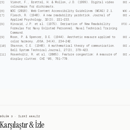
Viénot, F., Brettel, H. & Mollon, J.D. (1999). Digital video
[
5
]
DOI ↗
colourmaps for dichromats.
W3C (2018). Web Content Accessibility Guidelines (WCAG) 2.1.
[
6
]
W3C ↗
Flesch, R. (1948). A new readability yardstick. Journal of
[
7
]
DOI ↗
Applied Psychology, 32(3), 221–233.
Kincaid, J.P. et al. (1975). Derivation of New Readability
[
8
]
DTIC ↗
Formulas for Navy Enlisted Personnel. Naval Technical Training
Command.
Moon, P. & Spencer, D.E. (1944). Aesthetic measure applied to
[
9
]
DOI ↗
color harmony. JOSA, 34(4), 234–242.
Shannon, C.E. (1948). A mathematical theory of communication.
[
10
]
DOI ↗
Bell System Technical Journal, 27(3), 379–423.
Rosenholtz, R. et al. (2005). Feature congestion: A measure of
[
11
]
DOI ↗
display clutter. CHI '05, 761–770.
BÖLÜM 3 · İLERI ANALIZ
Karşılaştır & İzle