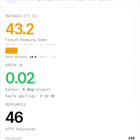
READABILITY IQ
43.2
Flesch Reading Ease
206.835 − 1.015(W/S) − 84.6(Sy/W)
Zor
Sınıf Seviyesi:
19.8
(ideal: 7–8)
GREEN UX
0.02
MB
Karbon:
0.01
g
/ziyaret
Sayfa ağırlığı:
0.02
MB
RESOURCES
46
HTTP Resources
438
Kelimeler