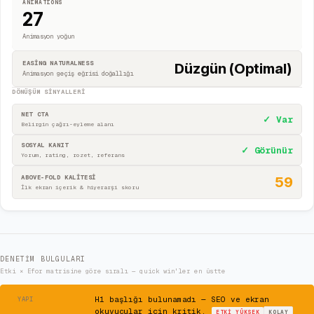
ANIMATIONS
27
Animasyon yoğun
EASING NATURALNESS
Düzgün (Optimal)
Animasyon geçiş eğrisi doğallığı
DÖNÜŞÜM SINYALLERI
NET CTA
✓ Var
Belirgin çağrı-eyleme alanı
SOSYAL KANIT
✓ Görünür
Yorum, rating, rozet, referans
ABOVE-FOLD KALİTESİ
59
İlk ekran içerik & hiyerarşi skoru
DENETIM BULGULARI
Etki × Efor matrisine göre sıralı — quick win'ler en üstte
⚠
H1 başlığı bulunamadı — SEO ve ekran
YAPI
okuyucular için kritik.
ETKI
YÜKSEK
KOLAY