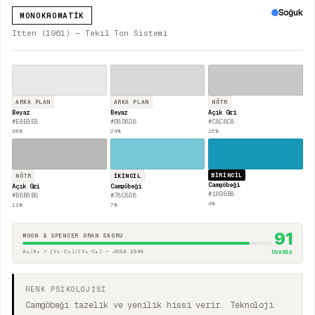
Soğuk
MONOKROMATIK
Itten (1961) — Tekil Ton Sistemi
ARKA PLAN
ARKA PLAN
NÖTR
Beyaz
Beyaz
Açık Gri
#E8E8E8
#D8D8D8
#C8C8C8
38
%
24
%
16
%
BIRINCIL
NÖTR
İKINCIL
Camgöbeği
Açık Gri
Camgöbeği
#1898B8
#B8B8B8
#78C8D8
4
%
11
%
7
%
91
MOON & SPENCER ORAN SKORU
A₁/A₂ = (V₂·C₂)/(V₁·C₁) — JOSA 1944
Uyumlu
RENK PSİKOLOJİSİ
Camgöbeği tazelik ve yenilik hissi verir. Teknoloji