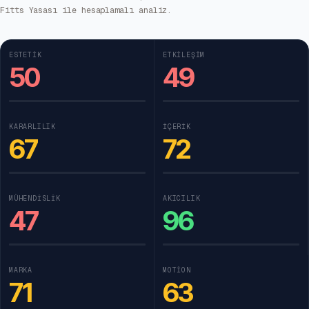
Fitts Yasası ile hesaplamalı analiz.
ESTETIK
ETKILEŞIM
50
49
KARARLILIK
İÇERIK
67
72
MÜHENDISLIK
AKICILIK
47
96
MARKA
MOTION
71
63