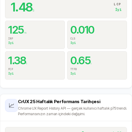
1.48
LCP
s
İyi
125
0.010
ms
INP
CLS
İyi
İyi
1.38
0.65
s
s
FCP
TTFB
İyi
İyi
CrUX 25 Haftalık Performans Tarihçesi
📈
Chrome UX Report History API — gerçek kullanıcı haftalık p75 trendi.
Performansınızın zaman içindeki değişimi.