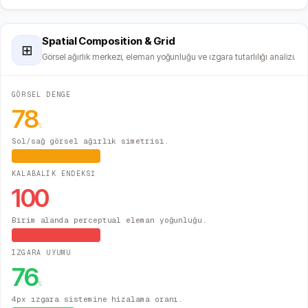
Spatial Composition & Grid
⊞
Görsel ağırlık merkezi, eleman yoğunluğu ve ızgara tutarlılığı analizi.
GÖRSEL DENGE
78
%
Sol/sağ görsel ağırlık simetrisi.
Hafif Asimetrik
KALABALIK ENDEKSİ
100
Birim alanda perceptual eleman yoğunluğu.
Yüksek Yoğunluk
IZGARA UYUMU
76
%
4px ızgara sistemine hizalama oranı.