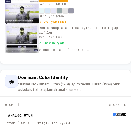
BASKIN RENKLER
RENK ÇAKIŞMASI
⚡ 75 çakışma
Deuteranopia altında ayırt edilmesi güç
çiftler
WCAG KONTRAST
✓ Sorun yok
Viénot et al. (1999)
DOI ↗
Dominant Color Identity
◉
Munsell renk sistemi · Itten (1961) uyum teorisi · Birren (1969) renk
psikolojisi ile hesaplamalı analiz.
Kaynak ↗
UYUM TİPİ
SICAKLIK
Soğuk
ANALOG UYUM
Itten (1961) — Bitişik Ton Uyumu