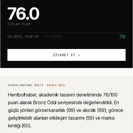
76.0
TOPLAM PUAN
76
BILIMSEL DENETIM
· 1ST MOTORU
ZIYARET ET ↗
DEĞERLENDIRME ÖZETI
·
BRONZ
ÖDÜL
Hentbolhaber, akademik tasarım denetiminde 76/100
puan alarak Bronz Ödül seviyesinde değerlendirildi. En
güçlü yönleri görsel kararlılık (99) ve akıcılık (99); görece
geliştirilebilir alanları etkileşim tasarımı (59) ve marka
kimliği (60).