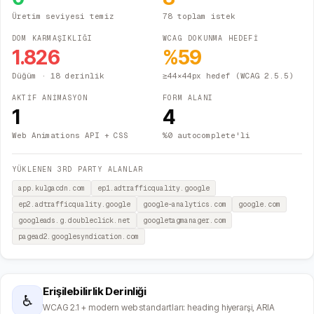
Üretim seviyesi temiz
78 toplam istek
DOM KARMAŞIKLIĞI
WCAG DOKUNMA HEDEFİ
1.826
%
59
Düğüm
· 18 derinlik
≥44×44px hedef (WCAG 2.5.5)
AKTİF ANİMASYON
FORM ALANI
1
4
Web Animations API + CSS
%0 autocomplete'li
YÜKLENEN 3RD PARTY ALANLAR
app.kulgacdn.com
ep1.adtrafficquality.google
ep2.adtrafficquality.google
google-analytics.com
google.com
googleads.g.doubleclick.net
googletagmanager.com
pagead2.googlesyndication.com
Erişilebilirlik Derinliği
♿
WCAG 2.1 + modern web standartları: heading hiyerarşi, ARIA