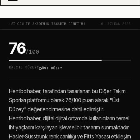
1ST.COM.TR AKADEMIK TASARIM DENETIMI
16 HAZIRAN 2026
76
/100
○
KALITE DÜZEYI
ÜST DÜZEY
Hentbolhaber, tarafından tasarlanan bu Diğer Takım
Sporları platformu olarak 76/100 puan alarak "Üst
Düzey" değerlendirmesine dahil edilmiştir.
Hentbolhaber, dijital dijital ortamda kullanıcıların temel
ihtiyaçlarını karşılayan işlevsel bir tasarım sunmaktadır.
Hasler-Süsstrunk renk canlılığı ve Fitts Yasası etkileşim