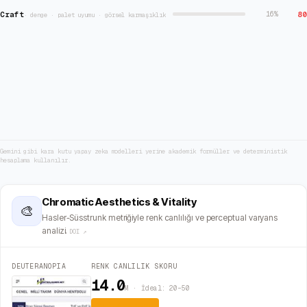
Craft
80
16
%
·
denge · palet uyumu · görsel karmaşıklık
Gemini gibi kara kutu yapay zeka modelleri yerine akademik formüller ve deterministik
hesaplama kullanılır.
Chromatic Aesthetics & Vitality
🎨
Hasler-Süsstrunk metriğiyle renk canlılığı ve perceptual varyans
analizi.
DOI ↗
DEUTERANOPIA
RENK CANLILIK SKORU
14.0
M · İdeal: 20–50
Yatıştırıcı