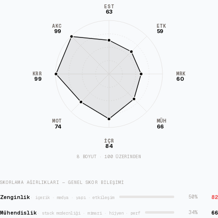
EST
63
AKC
ETK
99
59
KRR
MRK
99
60
MÜH
MOT
74
66
İÇR
84
8 BOYUT · 100 ÜZERİNDEN
SKORLAMA AĞIRLIKLARI — GENEL SKOR BILEŞIMI
Zenginlik
82
50
%
·
içerik · medya · yapı · etkileşim
Mühendislik
66
34
%
·
stack modernliği · mimari · hijyen · perf