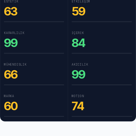
ESTETIK
ETKILEŞIM
63
59
KARARLILIK
İÇERIK
99
84
MÜHENDISLIK
AKICILIK
66
99
MARKA
MOTION
60
74