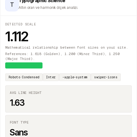
Typographic Science
T
Altın oran ve harmonik ölçek analizi.
DETECTED SCALE
1.112
Mathematical relationship between font sizes on your site.
References: 1.618 (Golden), 1.200 (Minor Third), 1.250
(Major Third).
≈
Major Second
Roboto Condensed
Inter
-apple-system
swiper-icons
AVG LINE HEIGHT
1.63
FONT TYPE
Sans