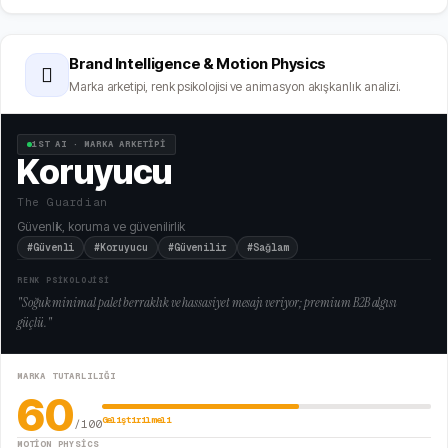
Brand Intelligence & Motion Physics
🫆
Marka arketipi, renk psikolojisi ve animasyon akışkanlık analizi.
1ST AI · MARKA ARKETİPİ
Koruyucu
The Guardian
Güvenlik, koruma ve güvenilirlik
#Güvenli
#Koruyucu
#Güvenilir
#Sağlam
RENK PSİKOLOJİSİ
"
Soğuk minimal palet berraklık ve hassasiyet mesajı veriyor; premium B2B algısı
güçlü.
"
MARKA TUTARLILIĞI
60
Geliştirilmeli
/100
MOTION PHYSICS