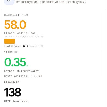
Semantik hiyerarşi, okunabilirlik ve dijital karbon ayak izi.
READABILITY IQ
58.0
Flesch Reading Ease
206.835 − 1.015(W/S) − 84.6(Sy/W)
Orta
Sınıf Seviyesi:
20.0
(ideal: 7–8)
GREEN UX
0.35
MB
Karbon:
0.17
g
/ziyaret
Sayfa ağırlığı:
0.35
MB
RESOURCES
138
HTTP Resources