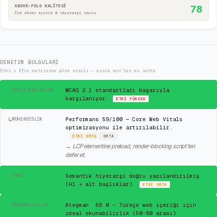
ABOVE-FOLD KALİTESİ
78
İlk ekran içerik & hiyerarşi skoru
DENETIM BULGULARI
Etki × Efor matrisine göre sıralı — quick win'ler en üstte
✓
WCAG 2.1 standartları başarıyla
ERIŞILEBILIRLIK
karşılanıyor.
ETKI
YÜKSEK
↳
Performans 59/100 — Core Web Vitals
MÜHENDISLIK
optimizasyonu ile artırılabilir.
ETKI
ORTA
ORTA
→
LCP elementine preload, render-blocking script'leri
defer et.
✓
Semantik hiyerarşi doğru yapılandırılmış
YAPI
(H1 + alt başlıklar).
ETKI
ORTA
✓
Ateşman: 58.0 — Türkçe web içeriği için
OKUNABILIRLIK
ideal okunabilirlik (50-80 arası).