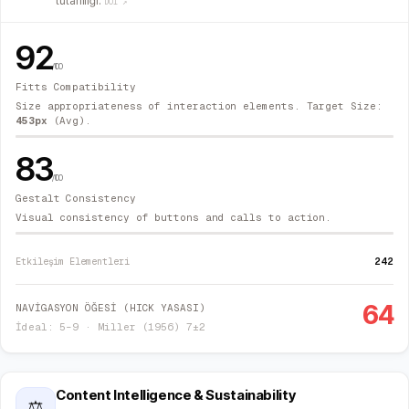
tutarlılığı.
DOI ↗
92
/100
Fitts Compatibility
Size appropriateness of interaction elements. Target Size:
453
px
(Avg).
83
/100
Gestalt Consistency
Visual consistency of buttons and calls to action.
242
Etkileşim Elementleri
64
NAVİGASYON ÖĞESİ (HICK YASASI)
İdeal: 5–9 · Miller (1956) 7±2
Content Intelligence & Sustainability
⚖