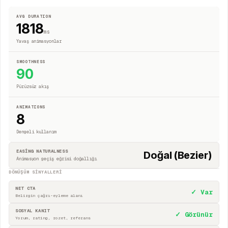
AVG DURATION
1818
ms
Yavaş animasyonlar
SMOOTHNESS
90
Pürüzsüz akış
ANIMATIONS
8
Dengeli kullanım
EASING NATURALNESS
Doğal (Bezier)
Animasyon geçiş eğrisi doğallığı
DÖNÜŞÜM SINYALLERI
NET CTA
✓ Var
Belirgin çağrı-eyleme alanı
SOSYAL KANIT
✓ Görünür
Yorum, rating, rozet, referans