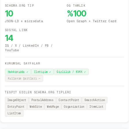
SCHEMA.ORG TİP
OG TAMLIK
10
%
100
JSON-LD + microdata
Open Graph + Twitter Card
SOSYAL LİNK
14
IG / X / LinkedIn / FB /
YouTube
KURUMSAL SAYFALAR
Hakkımızda
✓
İletişim
✓
Gizlilik / KVKK
✓
Kullanım Şartları
—
TESPİT EDİLEN SCHEMA.ORG TİPLERİ
ImageObject
PostalAddress
ContactPoint
SearchAction
EntryPoint
WebSite
WebPage
Organization
ItemList
ListItem