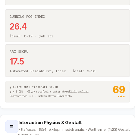
GUNNING FOG INDEX
26.4
İdeal: 8–12 ·
Çok zor
ARI SKORU
17.5
Automated Readability Index · İdeal: 6–10
69
φ ALTIN ORAN TİPOGRAFİ UYUMU
φ = 1.618 · ölçek mesafesi + satır yüksekliği analizi
Pearsonified GRT · Golden Ratio Typography
Yakın
Interaction Physics & Gestalt
≡
Fitts Yasası (1954) etkileşim hedefi analizi · Wertheimer (1923) Gestalt