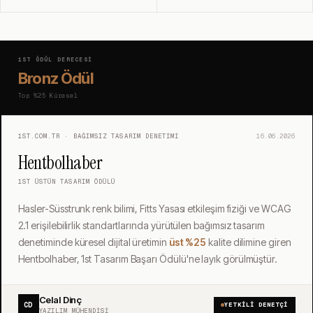
1ST ÖDÜL DERECESI
Bronz Ödül
Top %25
Küresel
1ST.COM.TR · BAĞIMSIZ TASARIM DENETIMI
16.06.2026
Hentbolhaber
1ST ÜSTÜN TASARIM ÖDÜLÜ
Hasler-Süsstrunk renk bilimi, Fitts Yasası etkileşim fiziği ve WCAG
2.1 erişilebilirlik standartlarında yürütülen bağımsız tasarım
denetiminde küresel dijital üretimin
üst %25
kalite dilimine giren
Hentbolhaber, 1st Tasarım Başarı Ödülü'ne layık görülmüştür.
Celal Dinç
CD
YETKILI DENETÇI
YAZILIM MÜHENDISI