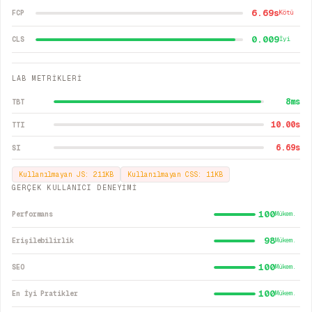
6.69s
FCP
Kötü
0.009
CLS
İyi
LAB METRİKLERİ
8
ms
TBT
10.00
s
TTI
6.69
s
SI
Kullanılmayan JS:
211
KB
Kullanılmayan CSS:
11
KB
GERÇEK KULLANICI DENEYİMİ
100
Performans
Mükem.
98
Erişilebilirlik
Mükem.
100
SEO
Mükem.
100
En İyi Pratikler
Mükem.