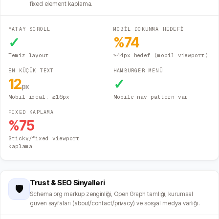
fixed element kaplama.
YATAY SCROLL
MOBİL DOKUNMA HEDEFİ
✓
%
74
Temiz layout
≥44px hedef (mobil viewport)
EN KÜÇÜK TEXT
HAMBURGER MENÜ
12
✓
px
Mobil ideal: ≥16px
Mobile nav pattern var
FIXED KAPLAMA
%
75
Sticky/fixed viewport
kaplama
Trust & SEO Sinyalleri
🛡️
Schema.org markup zenginliği, Open Graph tamlığı, kurumsal
güven sayfaları (about/contact/privacy) ve sosyal medya varlığı.