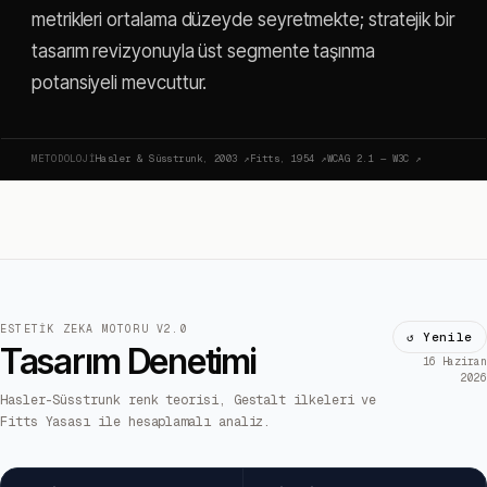
metrikleri ortalama düzeyde seyretmekte; stratejik bir
tasarım revizyonuyla üst segmente taşınma
potansiyeli mevcuttur.
METODOLOJI
Hasler & Süsstrunk, 2003
↗
Fitts, 1954
↗
WCAG 2.1 — W3C
↗
ESTETIK ZEKA MOTORU V2.0
↺ Yenile
Tasarım Denetimi
16 Haziran
2026
Hasler-Süsstrunk renk teorisi, Gestalt ilkeleri ve
Fitts Yasası ile hesaplamalı analiz.