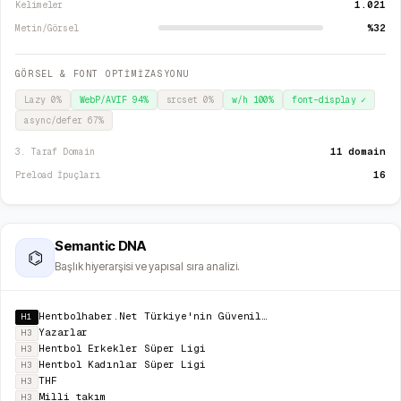
1.021
Kelimeler
%32
Metin/Görsel
GÖRSEL & FONT OPTİMİZASYONU
Lazy
0
%
WebP/AVIF
94
%
srcset
0
%
w/h
100
%
font-display
✓
async/defer
67
%
11 domain
3. Taraf Domain
16
Preload İpuçları
Semantic DNA
⌬
Başlık hiyerarşisi ve yapısal sıra analizi.
Hentbolhaber.Net Türkiye'nin Güvenilir Güncel Hentbol Haber Sitesi ve Bilgi Kaynağı
H1
Yazarlar
H3
Hentbol Erkekler Süper Ligi
H3
Hentbol Kadınlar Süper Ligi
H3
THF
H3
Milli takım
H3