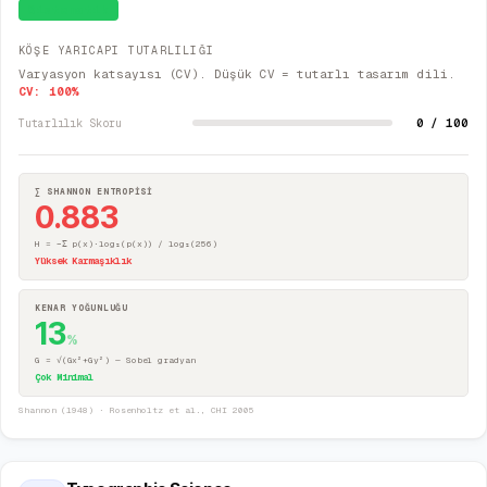
Sistematik
KÖŞE YARICAPI TUTARLILIĞI
Varyasyon katsayısı (CV). Düşük CV = tutarlı tasarım dili.
CV:
100
%
0 / 100
Tutarlılık Skoru
∑ SHANNON ENTROPİSİ
0.883
H = −Σ p(x)·log₂(p(x)) / log₂(256)
Yüksek Karmaşıklık
KENAR YOĞUNLUĞU
13
%
G = √(Gx²+Gy²) — Sobel gradyan
Çok Minimal
Shannon (1948) · Rosenholtz et al., CHI 2005