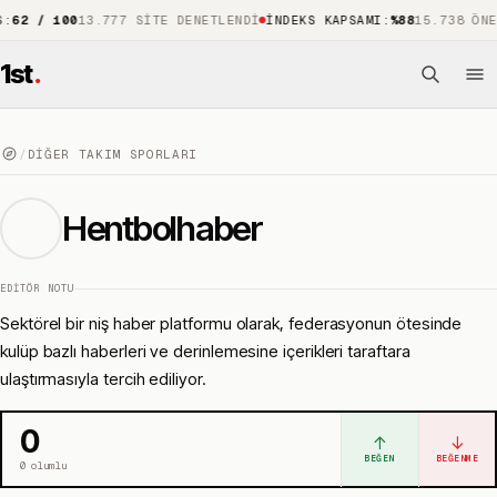
/ 100
13.777 SITE DENETLENDI
İNDEKS KAPSAMI
:
%88
15.738 ÖNE ÇIK
1st
.
/
DIĞER TAKIM SPORLARI
Hentbolhaber
EDITÖR NOTU
Sektörel bir niş haber platformu olarak, federasyonun ötesinde
kulüp bazlı haberleri ve derinlemesine içerikleri taraftara
ulaştırmasıyla tercih ediliyor.
0
↑
↓
BEĞEN
BEĞENME
0
olumlu