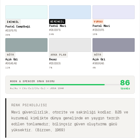
BIRINCIL
VURGU
İKINCIL
Pastel Mavi
Pastel Mavi
Pastel Camgöbeği
#D8E8F8
#E8E8F8
#E8F8F8
24
%
16
%
38
%
NÖTR
ARKA PLAN
NÖTR
Açık Gri
Beyaz
Açık Gri
#98A8A8
#E8E8E8
#9898A8
11
%
7
%
4
%
86
MOON & SPENCER ORAN SKORU
A₁/A₂ = (V₂·C₂)/(V₁·C₁) — JOSA 1944
Uyumlu
RENK PSİKOLOJİSİ
Mavi güvenilirlik, otorite ve sakinliği kodlar. B2B ve
kurumsal kimlikte dünya genelinde en yaygın tercih
edilen tonlamadır; bilinçsiz güven oluşturma gücü
yüksektir. (Birren, 1969)