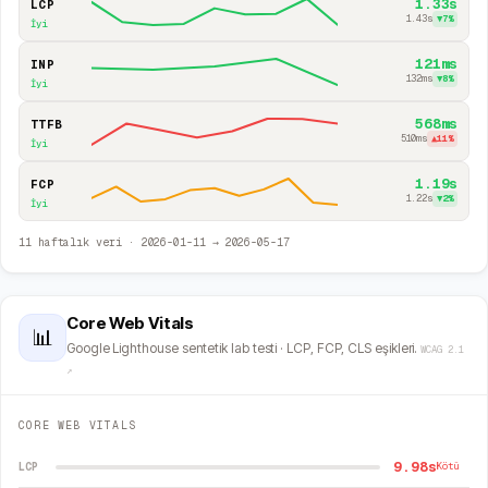
1.33s
LCP
1.43s
▼
7
%
İyi
121ms
INP
132ms
▼
8
%
İyi
568ms
TTFB
510ms
▲
11
%
İyi
1.19s
FCP
1.22s
▼
2
%
İyi
11
haftalık veri ·
2026-01-11
→
2026-05-17
Core Web Vitals
📊
Google Lighthouse sentetik lab testi · LCP, FCP, CLS eşikleri.
WCAG 2.1
↗
CORE WEB VITALS
9.98s
LCP
Kötü