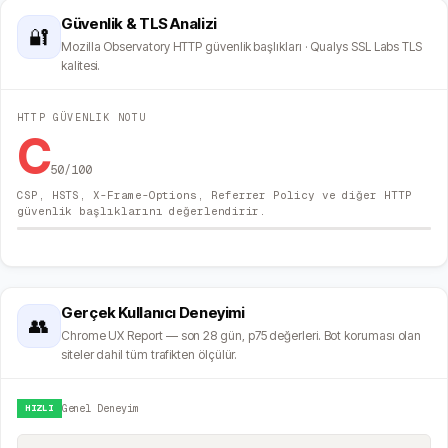
Güvenlik & TLS Analizi
🔐
Mozilla Observatory HTTP güvenlik başlıkları · Qualys SSL Labs TLS
kalitesi.
HTTP GÜVENLIK NOTU
C
50
/100
CSP, HSTS, X-Frame-Options, Referrer Policy ve diğer HTTP
güvenlik başlıklarını değerlendirir.
Gerçek Kullanıcı Deneyimi
👥
Chrome UX Report — son 28 gün, p75 değerleri. Bot koruması olan
siteler dahil tüm trafikten ölçülür.
HIZLI
Genel Deneyim