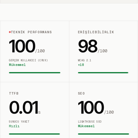
TEKNIK PERFORMANS
ERIŞILEBILIRLIK
100
98
/100
/100
GERÇEK KULLANICI (CRUX)
WCAG 2.1
Mükemmel
+
18
TTFB
SEO
0.01
100
s
/100
SUNUCU YANIT
LIGHTHOUSE SEO
Hızlı
Mükemmel