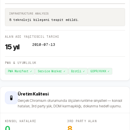
INFRASTRUCTURE ANALYSIS
8 teknoloji bileşeni tespit edildi.
ALAN ADI YAŞI
TESCİL TARİHİ
2010-07-13
15
yıl
PWA & UYUMLULUK
PWA Manifest
✓
Service Worker
✓
Brotli
✓
GDPR/KVKK
✓
Üretim Kalitesi
🧪
Gerçek Chromium oturumunda ölçülen runtime sinyalleri — konsol
hataları, 3rd party yük, DOM karmaşıklığı, dokunma hedefi uyumu.
KONSOL HATALARI
3RD PARTY ALAN
0
8