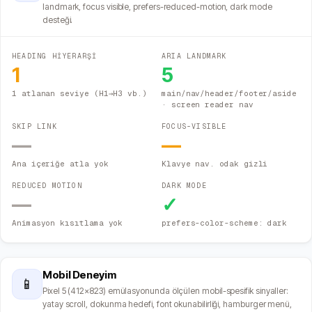
landmark, focus visible, prefers-reduced-motion, dark mode
desteği.
HEADING HİYERARŞİ
ARIA LANDMARK
1
5
1 atlanan seviye (H1→H3 vb.)
main/nav/header/footer/aside
· screen reader nav
SKIP LINK
FOCUS-VISIBLE
—
—
Ana içeriğe atla yok
Klavye nav. odak gizli
REDUCED MOTION
DARK MODE
—
✓
Animasyon kısıtlama yok
prefers-color-scheme: dark
Mobil Deneyim
📱
Pixel 5 (412×823) emülasyonunda ölçülen mobil-spesifik sinyaller:
yatay scroll, dokunma hedefi, font okunabilirliği, hamburger menü,