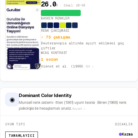
26.0
M · İdeal: 20–50
Dengeli (İdeal)
BASKIN RENKLER
RENK ÇAKIŞMASI
⚡ 73 çakışma
Deuteranopia altında ayırt edilmesi güç
çiftler
WCAG KONTRAST
1 sorun
Viénot et al. (1999)
DOI ↗
Dominant Color Identity
◉
Munsell renk sistemi · Itten (1961) uyum teorisi · Birren (1969) renk
psikolojisi ile hesaplamalı analiz.
Kaynak ↗
UYUM TİPİ
SICAKLIK
Karma
TAMAMLAYICI