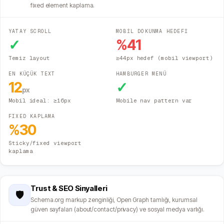
fixed element kaplama.
YATAY SCROLL
MOBİL DOKUNMA HEDEFİ
✓
%
41
Temiz layout
≥44px hedef (mobil viewport)
EN KÜÇÜK TEXT
HAMBURGER MENÜ
12
✓
px
Mobil ideal: ≥16px
Mobile nav pattern var
FIXED KAPLAMA
%
30
Sticky/fixed viewport
kaplama
Trust & SEO Sinyalleri
🛡️
Schema.org markup zenginliği, Open Graph tamlığı, kurumsal
güven sayfaları (about/contact/privacy) ve sosyal medya varlığı.