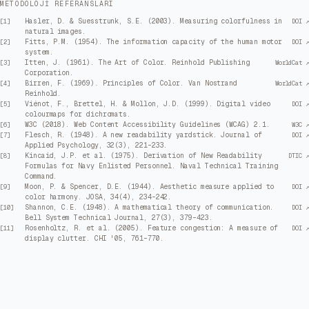
METODOLOJI REFERANSLARI
Hasler, D. & Suesstrunk, S.E. (2003). Measuring colorfulness in
[
1
]
DOI ↗
natural images.
Fitts, P.M. (1954). The information capacity of the human motor
[
2
]
DOI ↗
system.
Itten, J. (1961). The Art of Color. Reinhold Publishing
[
3
]
WorldCat ↗
Corporation.
Birren, F. (1969). Principles of Color. Van Nostrand
[
4
]
WorldCat ↗
Reinhold.
Viénot, F., Brettel, H. & Mollon, J.D. (1999). Digital video
[
5
]
DOI ↗
colourmaps for dichromats.
W3C (2018). Web Content Accessibility Guidelines (WCAG) 2.1.
[
6
]
W3C ↗
Flesch, R. (1948). A new readability yardstick. Journal of
[
7
]
DOI ↗
Applied Psychology, 32(3), 221–233.
Kincaid, J.P. et al. (1975). Derivation of New Readability
[
8
]
DTIC ↗
Formulas for Navy Enlisted Personnel. Naval Technical Training
Command.
Moon, P. & Spencer, D.E. (1944). Aesthetic measure applied to
[
9
]
DOI ↗
color harmony. JOSA, 34(4), 234–242.
Shannon, C.E. (1948). A mathematical theory of communication.
[
10
]
DOI ↗
Bell System Technical Journal, 27(3), 379–423.
Rosenholtz, R. et al. (2005). Feature congestion: A measure of
[
11
]
DOI ↗
display clutter. CHI '05, 761–770.