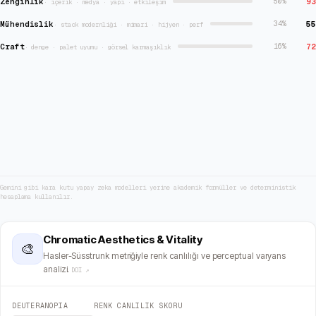
Zenginlik
93
50
%
·
içerik · medya · yapı · etkileşim
Mühendislik
55
34
%
·
stack modernliği · mimari · hijyen · perf
Craft
72
16
%
·
denge · palet uyumu · görsel karmaşıklık
Gemini gibi kara kutu yapay zeka modelleri yerine akademik formüller ve deterministik
hesaplama kullanılır.
Chromatic Aesthetics & Vitality
🎨
Hasler-Süsstrunk metriğiyle renk canlılığı ve perceptual varyans
analizi.
DOI ↗
DEUTERANOPIA
RENK CANLILIK SKORU