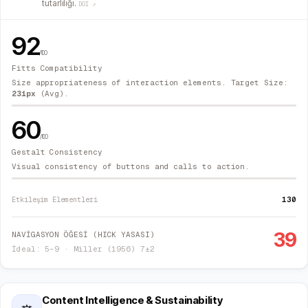
tutarlılığı.
DOI ↗
92
/100
Fitts Compatibility
Size appropriateness of interaction elements. Target Size:
231
px
(Avg).
60
/100
Gestalt Consistency
Visual consistency of buttons and calls to action.
130
Etkileşim Elementleri
39
NAVİGASYON ÖĞESİ (HICK YASASI)
İdeal: 5–9 · Miller (1956) 7±2
Content Intelligence & Sustainability