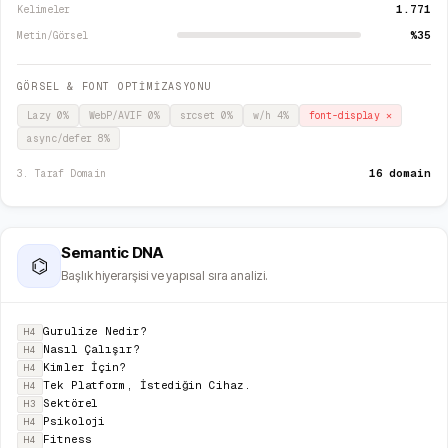
1.771
Kelimeler
%35
Metin/Görsel
GÖRSEL & FONT OPTİMİZASYONU
Lazy
0
%
WebP/AVIF
0
%
srcset
0
%
w/h
4
%
font-display
✕
async/defer
8
%
16 domain
3. Taraf Domain
Semantic DNA
⌬
Başlık hiyerarşisi ve yapısal sıra analizi.
Gurulize Nedir?
H4
Nasıl Çalışır?
H4
Kimler İçin?
H4
Tek Platform, İstediğin Cihaz.
H4
Sektörel
H3
Psikoloji
H4
Fitness
H4