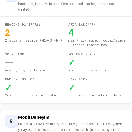
landmark, focus visible, prefers-reduced-motion, dark mode
desteği.
HEADING HİYERARŞİ
ARIA LANDMARK
2
4
2 atlanan seviye (H1→H3 vb.)
main/nav/header/footer/aside
· screen reader nav
SKIP LINK
FOCUS-VISIBLE
—
✓
Ana içeriğe atla yok
Modern focus stilleri
REDUCED MOTION
DARK MODE
✓
✓
Vestibüler bozukluk dostu
prefers-color-scheme: dark
Mobil Deneyim
📱
Pixel 5 (412×823) emülasyonunda ölçülen mobil-spesifik sinyaller:
yatay scroll, dokunma hedefi, font okunabilirliği, hamburger menü,