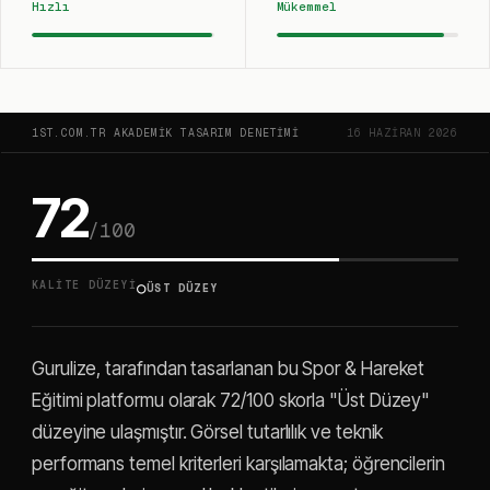
Hızlı
Mükemmel
1ST.COM.TR AKADEMIK TASARIM DENETIMI
16 HAZIRAN 2026
72
/100
○
KALITE DÜZEYI
ÜST DÜZEY
Gurulize, tarafından tasarlanan bu Spor & Hareket
Eğitimi platformu olarak 72/100 skorla "Üst Düzey"
düzeyine ulaşmıştır. Görsel tutarlılık ve teknik
performans temel kriterleri karşılamakta; öğrencilerin