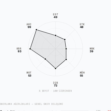
EST
49
AKC
ETK
99
48
KRR
MRK
93
39
MÜH
MOT
53
55
İÇR
72
8 BOYUT · 100 ÜZERİNDEN
SKORLAMA AĞIRLIKLARI — GENEL SKOR BILEŞIMI