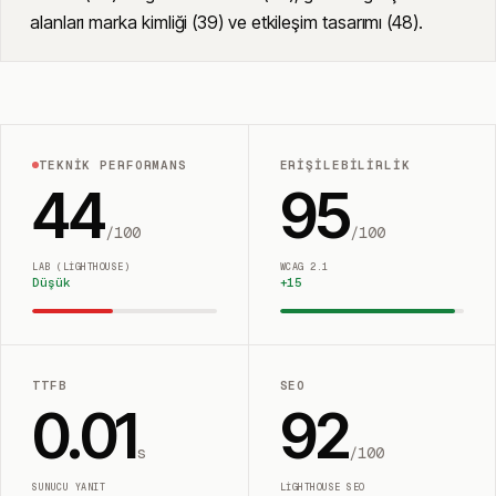
alanları marka kimliği (39) ve etkileşim tasarımı (48).
TEKNIK PERFORMANS
ERIŞILEBILIRLIK
44
95
/100
/100
LAB (LIGHTHOUSE)
WCAG 2.1
Düşük
+
15
TTFB
SEO
0.01
92
s
/100
SUNUCU YANIT
LIGHTHOUSE SEO