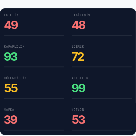
ESTETIK
ETKILEŞIM
49
48
KARARLILIK
İÇERIK
93
72
MÜHENDISLIK
AKICILIK
55
99
MARKA
MOTION
39
53