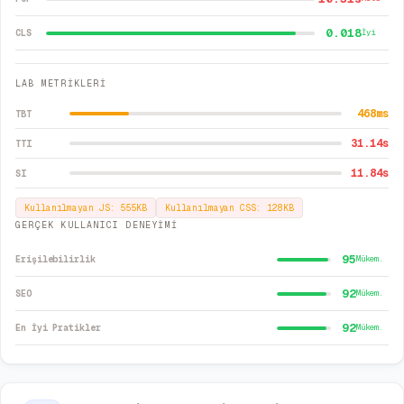
0.018
CLS
İyi
LAB METRİKLERİ
468
ms
TBT
31.14
s
TTI
11.84
s
SI
Kullanılmayan JS:
555
KB
Kullanılmayan CSS:
128
KB
GERÇEK KULLANICI DENEYİMİ
95
Erişilebilirlik
Mükem.
92
SEO
Mükem.
92
En İyi Pratikler
Mükem.