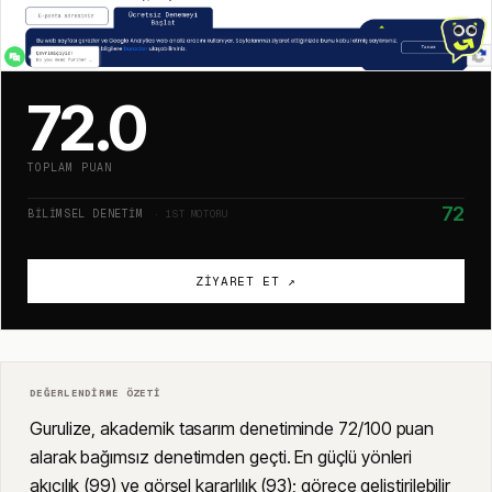
72.0
TOPLAM PUAN
72
BILIMSEL DENETIM
· 1ST MOTORU
ZIYARET ET ↗
DEĞERLENDIRME ÖZETI
Gurulize, akademik tasarım denetiminde 72/100 puan
alarak bağımsız denetimden geçti. En güçlü yönleri
akıcılık (99) ve görsel kararlılık (93); görece geliştirilebilir