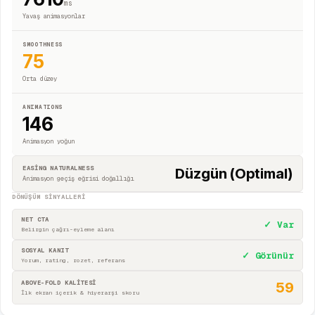
ms
Yavaş animasyonlar
SMOOTHNESS
75
Orta düzey
ANIMATIONS
146
Animasyon yoğun
EASING NATURALNESS
Düzgün (Optimal)
Animasyon geçiş eğrisi doğallığı
DÖNÜŞÜM SINYALLERI
NET CTA
✓ Var
Belirgin çağrı-eyleme alanı
SOSYAL KANIT
✓ Görünür
Yorum, rating, rozet, referans
ABOVE-FOLD KALİTESİ
59
İlk ekran içerik & hiyerarşi skoru