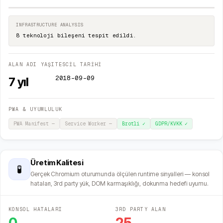
INFRASTRUCTURE ANALYSIS
8 teknoloji bileşeni tespit edildi.
ALAN ADI YAŞI
TESCİL TARİHİ
2018-09-09
7
yıl
PWA & UYUMLULUK
PWA Manifest
—
Service Worker
—
Brotli
✓
GDPR/KVKK
✓
Üretim Kalitesi
🧪
Gerçek Chromium oturumunda ölçülen runtime sinyalleri — konsol
hataları, 3rd party yük, DOM karmaşıklığı, dokunma hedefi uyumu.
KONSOL HATALARI
3RD PARTY ALAN