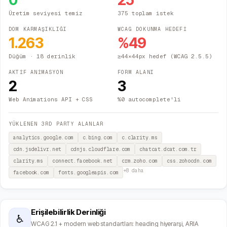
0
25
Üretim seviyesi temiz
375 toplam istek
DOM KARMAŞIKLIĞI
WCAG DOKUNMA HEDEFİ
1.263
%
49
Düğüm
· 18 derinlik
≥44×44px hedef (WCAG 2.5.5)
AKTİF ANİMASYON
FORM ALANI
2
3
Web Animations API + CSS
%0 autocomplete'li
YÜKLENEN 3RD PARTY ALANLAR
analytics.google.com
c.bing.com
c.clarity.ms
cdn.jsdelivr.net
cdnjs.cloudflare.com
chatcat.dcat.com.tr
clarity.ms
connect.facebook.net
crm.zoho.com
css.zohocdn.com
+
8
daha
facebook.com
fonts.googleapis.com
Erişilebilirlik Derinliği
♿
WCAG 2.1 + modern web standartları: heading hiyerarşi, ARIA