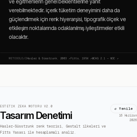
ve eğitmenlerin genel beklentilerine yanıt
verebilmektedir. içerik tüketim deneyimini daha da
güçlendirmek için renk hiyerarşisi, tipografik ölçek ve
etkileşim noktalarında odaklanılmış iyileştirmeler etkili
olacaktır.
METODOLOJI
Hasler & Süsstrunk, 2003
↗
Fitts, 1954
↗
WCAG 2.1 — W3C
↗
ESTETIK ZEKA MOTORU V2.0
↺ Yenile
Tasarım Denetimi
16 Haziran
2026
Hasler-Süsstrunk renk teorisi, Gestalt ilkeleri ve
Fitts Yasası ile hesaplamalı analiz.