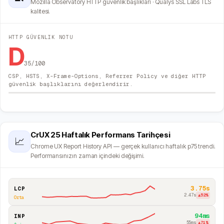
Mozilla Observatory HTTP güvenlik başlıkları · Qualys SSL Labs TLS
kalitesi.
HTTP GÜVENLIK NOTU
D
35
/100
CSP, HSTS, X-Frame-Options, Referrer Policy ve diğer HTTP
güvenlik başlıklarını değerlendirir.
CrUX 25 Haftalık Performans Tarihçesi
📈
Chrome UX Report History API — gerçek kullanıcı haftalık p75 trendi.
Performansınızın zaman içindeki değişimi.
3.75s
LCP
2.47s
▲
52
%
Orta
94ms
INP
55ms
▲
71
%