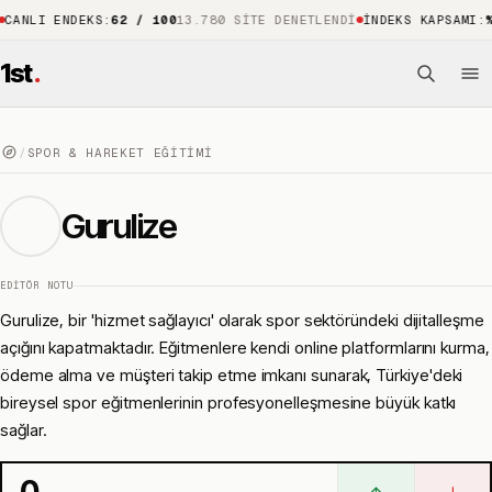
I ENDEKS
:
62 / 100
13.780 SITE DENETLENDI
İNDEKS KAPSAMI
:
%88
15
1st
.
/
SPOR & HAREKET EĞITIMI
Gurulize
EDITÖR NOTU
Gurulize, bir 'hizmet sağlayıcı' olarak spor sektöründeki dijitalleşme
açığını kapatmaktadır. Eğitmenlere kendi online platformlarını kurma,
ödeme alma ve müşteri takip etme imkanı sunarak, Türkiye'deki
bireysel spor eğitmenlerinin profesyonelleşmesine büyük katkı
sağlar.
0