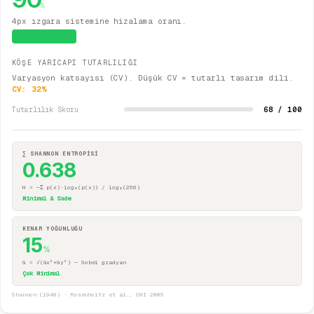
%
4px ızgara sistemine hizalama oranı.
Sistematik
KÖŞE YARICAPI TUTARLILIĞI
Varyasyon katsayısı (CV). Düşük CV = tutarlı tasarım dili.
CV:
32
%
68 / 100
Tutarlılık Skoru
∑ SHANNON ENTROPİSİ
0.638
H = −Σ p(x)·log₂(p(x)) / log₂(256)
Minimal & Sade
KENAR YOĞUNLUĞU
15
%
G = √(Gx²+Gy²) — Sobel gradyan
Çok Minimal
Shannon (1948) · Rosenholtz et al., CHI 2005