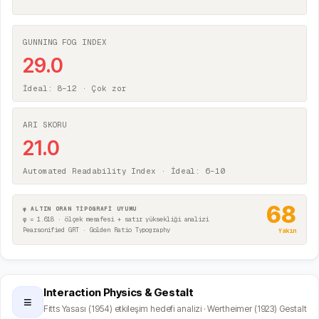
GUNNING FOG INDEX
29.0
İdeal: 8–12 ·
Çok zor
ARI SKORU
21.0
Automated Readability Index · İdeal: 6–10
68
φ ALTIN ORAN TİPOGRAFİ UYUMU
φ = 1.618 · ölçek mesafesi + satır yüksekliği analizi
Pearsonified GRT · Golden Ratio Typography
Yakın
Interaction Physics & Gestalt
≡
Fitts Yasası (1954) etkileşim hedefi analizi · Wertheimer (1923) Gestalt