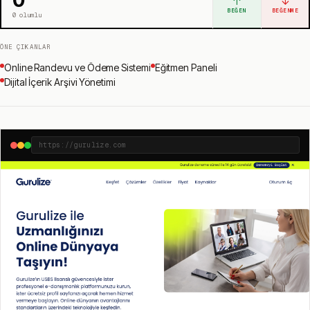
↑
↓
BEĞEN
BEĞENME
0
olumlu
ÖNE ÇIKANLAR
Online Randevu ve Ödeme Sistemi
Eğitmen Paneli
Dijital İçerik Arşivi Yönetimi
https://gurulize.com