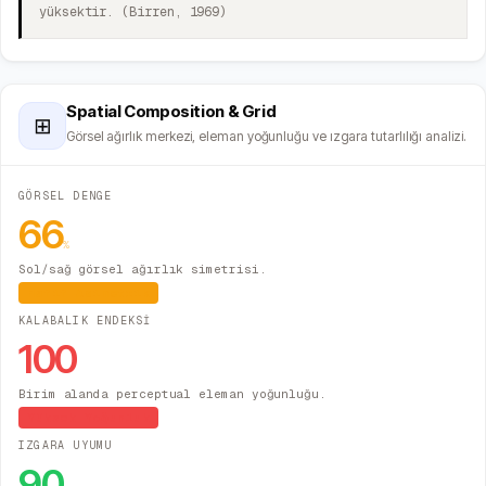
yüksektir. (Birren, 1969)
Spatial Composition & Grid
⊞
Görsel ağırlık merkezi, eleman yoğunluğu ve ızgara tutarlılığı analizi.
GÖRSEL DENGE
66
%
Sol/sağ görsel ağırlık simetrisi.
Hafif Asimetrik
KALABALIK ENDEKSİ
100
Birim alanda perceptual eleman yoğunluğu.
Yüksek Yoğunluk
IZGARA UYUMU
90