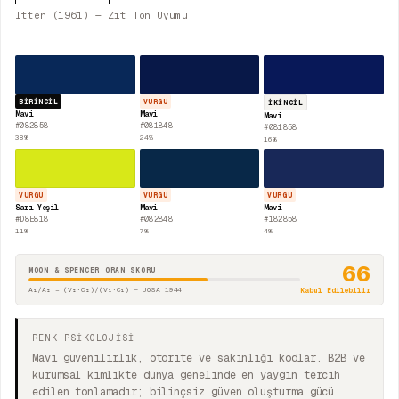
Itten (1961) — Zıt Ton Uyumu
BIRINCIL
VURGU
İKINCIL
Mavi
Mavi
Mavi
#082858
#081848
#081858
38
%
24
%
16
%
VURGU
VURGU
VURGU
Sarı-Yeşil
Mavi
Mavi
#D8E818
#082848
#182858
11
%
7
%
4
%
66
MOON & SPENCER ORAN SKORU
A₁/A₂ = (V₂·C₂)/(V₁·C₁) — JOSA 1944
Kabul Edilebilir
RENK PSİKOLOJİSİ
Mavi güvenilirlik, otorite ve sakinliği kodlar. B2B ve
kurumsal kimlikte dünya genelinde en yaygın tercih
edilen tonlamadır; bilinçsiz güven oluşturma gücü