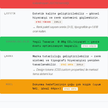
kullanılmayan JS/CSS temizliği.
↳
Estetik kalite geliştirilebilir — görsel
ESTETIK
hiyerarşi ve renk sistemini güçlendirin.
ETKI
YÜKSEK
ZORLU
→
Renk paleti sayısını sınırla (3-5), tipografide φ=1.618
oran kullan.
✓
Yeşil Tasarım: 0.08g CO₂/ziyaret — çevre
SÜRDÜRÜLEBILIRLIK
dostu optimizasyon başarılı.
ETKI
DÜŞÜK
↳
Marka tutarlılığı geliştirilebilir — renk
MARKA
sistemi ve tipografi hiyerarşisi yeniden
tasarlanabilir.
ETKI
ORTA
ZORLU
→
Design tokens (CSS custom properties) ile merkezi
tema sistemi kur.
⚠
Dokunma hedeflerinin çoğu çok küçük (uyum
MOBIL
%41, ideal 44px+)
ETKI
ORTA