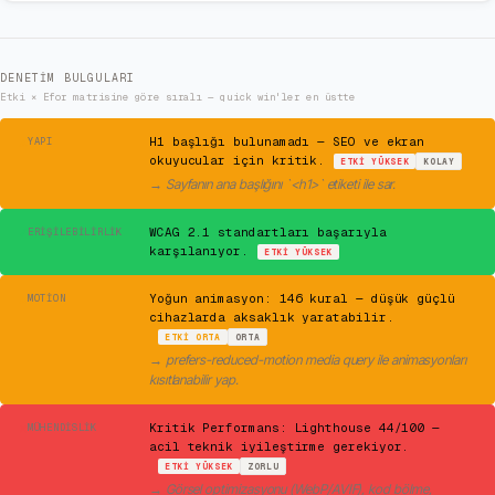
DENETIM BULGULARI
Etki × Efor matrisine göre sıralı — quick win'ler en üstte
⚠
H1 başlığı bulunamadı — SEO ve ekran
YAPI
okuyucular için kritik.
ETKI
YÜKSEK
KOLAY
→
Sayfanın ana başlığını `<h1>` etiketi ile sar.
✓
WCAG 2.1 standartları başarıyla
ERIŞILEBILIRLIK
karşılanıyor.
ETKI
YÜKSEK
⚠
Yoğun animasyon: 146 kural — düşük güçlü
MOTION
cihazlarda aksaklık yaratabilir.
ETKI
ORTA
ORTA
→
prefers-reduced-motion media query ile animasyonları
kısıtlanabilir yap.
✕
Kritik Performans: Lighthouse 44/100 —
MÜHENDISLIK
acil teknik iyileştirme gerekiyor.
ETKI
YÜKSEK
ZORLU
→
Görsel optimizasyonu (WebP/AVIF), kod bölme,