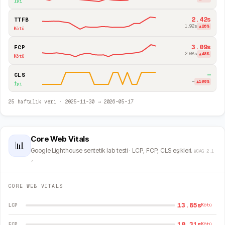
İyi
2.42s
TTFB
1.92s
▲
26
%
Kötü
3.09s
FCP
2.08s
▲
48
%
Kötü
—
CLS
—
▲
100
%
İyi
25
haftalık veri ·
2025-11-30
→
2026-05-17
Core Web Vitals
📊
Google Lighthouse sentetik lab testi · LCP, FCP, CLS eşikleri.
WCAG 2.1
↗
CORE WEB VITALS
13.85s
LCP
Kötü
10.31s
FCP
Kötü