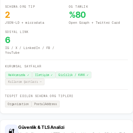
SCHEMA.ORG TİP
OG TAMLIK
2
%
80
JSON-LD + microdata
Open Graph + Twitter Card
SOSYAL LİNK
6
IG / X / LinkedIn / FB /
YouTube
KURUMSAL SAYFALAR
Hakkımızda
✓
İletişim
✓
Gizlilik / KVKK
✓
Kullanım Şartları
—
TESPİT EDİLEN SCHEMA.ORG TİPLERİ
Organization
PostalAddress
Güvenlik & TLS Analizi
🔐