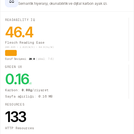
⚖
Semantik hiyerarşi, okunabilirlik ve dijital karbon ayak izi.
READABILITY IQ
46.4
Flesch Reading Ease
206.835 − 1.015(W/S) − 84.6(Sy/W)
Zor
Sınıf Seviyesi:
20.0
(ideal: 7–8)
GREEN UX
0.16
MB
Karbon:
0.08
g
/ziyaret
Sayfa ağırlığı:
0.16
MB
RESOURCES
133
HTTP Resources