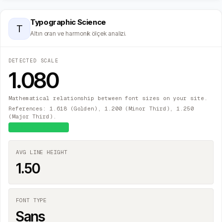
Typographic Science
T
Altın oran ve harmonik ölçek analizi.
DETECTED SCALE
1.080
Mathematical relationship between font sizes on your site.
References: 1.618 (Golden), 1.200 (Minor Third), 1.250
(Major Third).
≈
Major Second
AVG LINE HEIGHT
1.50
FONT TYPE
Sans