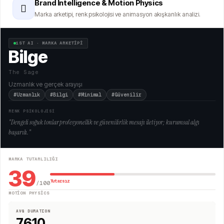
Brand Intelligence & Motion Physics
🫆
Marka arketipi, renk psikolojisi ve animasyon akışkanlık analizi.
1ST AI · MARKA ARKETİPİ
Bilge
The Sage
Uzmanlık ve gerçek arayışı
#Uzmanlık
#Bilgi
#Minimal
#Güvenilir
RENK PSİKOLOJİSİ
"
Dengeli soğuk tonlar profesyonellik ve güvenilirlik mesajı iletiyor; kurumsal algı
başarılı.
"
MARKA TUTARLILIĞI
39
Tutarsız
/100
MOTION PHYSICS
AVG DURATION
7610