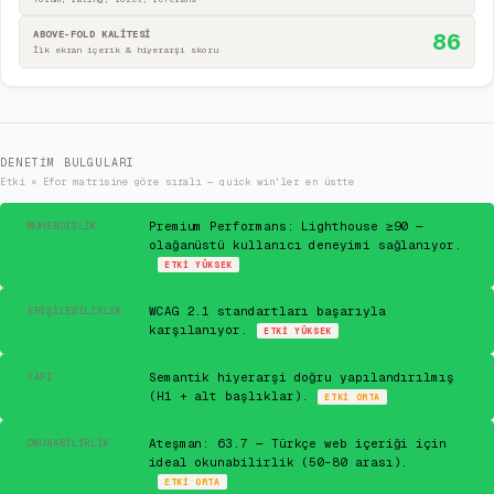
ABOVE-FOLD KALİTESİ
86
İlk ekran içerik & hiyerarşi skoru
DENETIM BULGULARI
Etki × Efor matrisine göre sıralı — quick win'ler en üstte
✓
Premium Performans: Lighthouse ≥90 —
MÜHENDISLIK
olağanüstü kullanıcı deneyimi sağlanıyor.
ETKI
YÜKSEK
✓
WCAG 2.1 standartları başarıyla
ERIŞILEBILIRLIK
karşılanıyor.
ETKI
YÜKSEK
✓
Semantik hiyerarşi doğru yapılandırılmış
YAPI
(H1 + alt başlıklar).
ETKI
ORTA
✓
Ateşman: 63.7 — Türkçe web içeriği için
OKUNABILIRLIK
ideal okunabilirlik (50-80 arası).
ETKI
ORTA