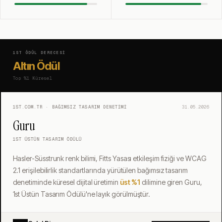
1ST ÖDÜL DERECESI
Altın Ödül
Top %1
Küresel
1ST.COM.TR · BAĞIMSIZ TASARIM DENETIMI
31.05.2026
Guru
1ST ÜSTÜN TASARIM ÖDÜLÜ
Hasler-Süsstrunk renk bilimi, Fitts Yasası etkileşim fiziği ve WCAG
2.1 erişilebilirlik standartlarında yürütülen bağımsız tasarım
denetiminde küresel dijital üretimin
üst %1
dilimine giren Guru,
1st Üstün Tasarım Ödülü'ne layık görülmüştür.