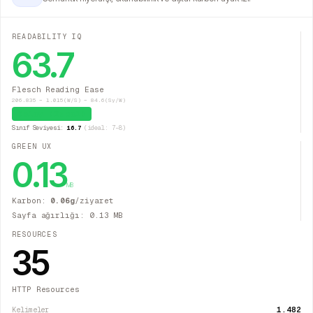
READABILITY IQ
63.7
Flesch Reading Ease
206.835 − 1.015(W/S) − 84.6(Sy/W)
Kolay (İdeal)
Sınıf Seviyesi:
16.7
(ideal: 7–8)
GREEN UX
0.13
MB
Karbon:
0.06
g
/ziyaret
Sayfa ağırlığı:
0.13
MB
RESOURCES
35
HTTP Resources
1.482
Kelimeler