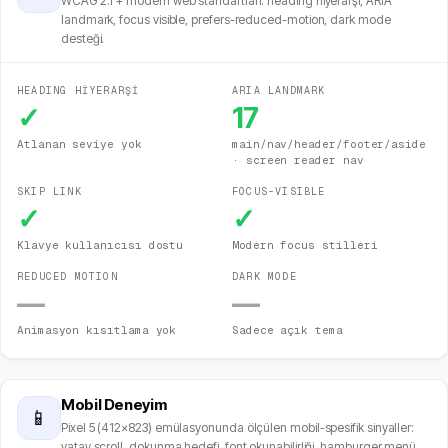
WCAG 2.1 + modern web standartları: heading hiyerarşi, ARIA
landmark, focus visible, prefers-reduced-motion, dark mode
desteği.
HEADING HİYERARŞİ
ARIA LANDMARK
✓
17
Atlanan seviye yok
main/nav/header/footer/aside
· screen reader nav
SKIP LINK
FOCUS-VISIBLE
✓
✓
Klavye kullanıcısı dostu
Modern focus stilleri
REDUCED MOTION
DARK MODE
—
—
Animasyon kısıtlama yok
Sadece açık tema
Mobil Deneyim
📱
Pixel 5 (412×823) emülasyonunda ölçülen mobil-spesifik sinyaller:
yatay scroll, dokunma hedefi, font okunabilirliği, hamburger menü,