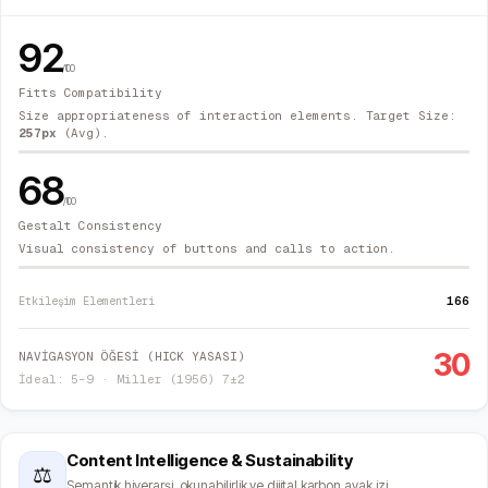
92
/100
Fitts Compatibility
Size appropriateness of interaction elements. Target Size:
257
px
(Avg).
68
/100
Gestalt Consistency
Visual consistency of buttons and calls to action.
166
Etkileşim Elementleri
30
NAVİGASYON ÖĞESİ (HICK YASASI)
İdeal: 5–9 · Miller (1956) 7±2
Content Intelligence & Sustainability
⚖
Semantik hiyerarşi, okunabilirlik ve dijital karbon ayak izi.