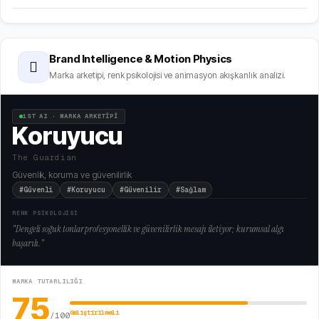
Brand Intelligence & Motion Physics
🫆
Marka arketipi, renk psikolojisi ve animasyon akışkanlık analizi.
1ST AI · MARKA ARKETİPİ
Koruyucu
The Guardian
Güvenlik, koruma ve güvenilirlik
#Güvenli
#Koruyucu
#Güvenilir
#Sağlam
RENK PSİKOLOJİSİ
"
Dengeli soğuk tonlar profesyonellik ve güvenilirlik mesajı iletiyor; kurumsal algı
başarılı.
"
MARKA TUTARLILIĞI
75
Geliştirilmeli
/100