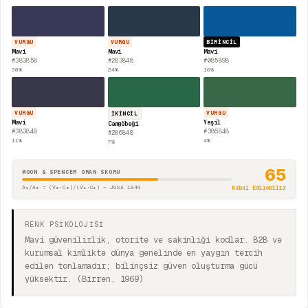
VURGU
VURGU
BIRINCIL
Mavi
Mavi
Mavi
#383858
#283848
#085898
38
%
24
%
16
%
VURGU
VURGU
İKINCIL
Mavi
Yeşil
Camgöbeği
#383848
#386848
#286848
11
%
4
%
7
%
65
MOON & SPENCER ORAN SKORU
A₁/A₂ = (V₂·C₂)/(V₁·C₁) — JOSA 1944
Kabul Edilebilir
RENK PSİKOLOJİSİ
Mavi güvenilirlik, otorite ve sakinliği kodlar. B2B ve
kurumsal kimlikte dünya genelinde en yaygın tercih
edilen tonlamadır; bilinçsiz güven oluşturma gücü
yüksektir. (Birren, 1969)