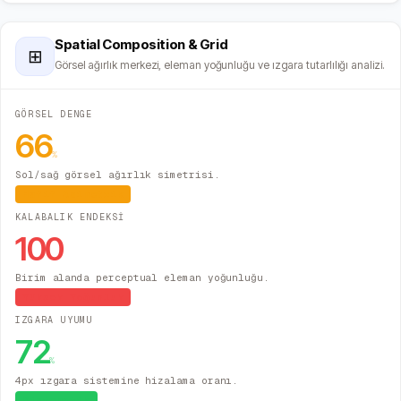
Spatial Composition & Grid
⊞
Görsel ağırlık merkezi, eleman yoğunluğu ve ızgara tutarlılığı analizi.
GÖRSEL DENGE
66
%
Sol/sağ görsel ağırlık simetrisi.
Hafif Asimetrik
KALABALIK ENDEKSİ
100
Birim alanda perceptual eleman yoğunluğu.
Yüksek Yoğunluk
IZGARA UYUMU
72
%
4px ızgara sistemine hizalama oranı.
Sistematik