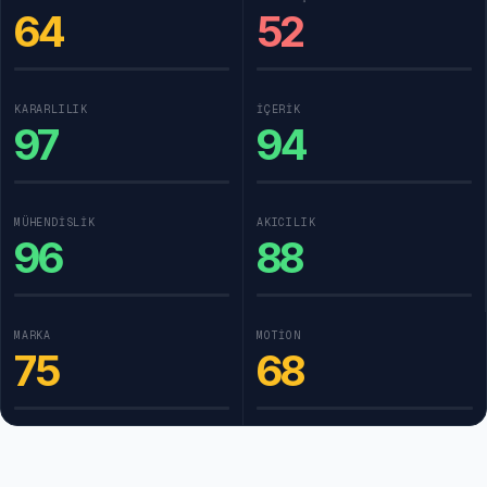
64
52
KARARLILIK
İÇERIK
97
94
MÜHENDISLIK
AKICILIK
96
88
MARKA
MOTION
75
68