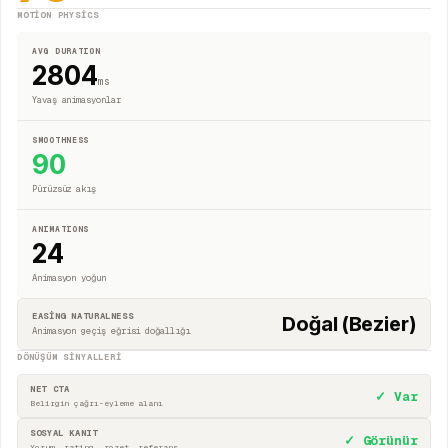
MOTION PHYSICS
AVG DURATION
2804
ms
Yavaş animasyonlar
SMOOTHNESS
90
Pürüzsüz akış
ANIMATIONS
24
Animasyon yoğun
EASING NATURALNESS
Doğal (Bezier)
Animasyon geçiş eğrisi doğallığı
DÖNÜŞÜM SINYALLERI
NET CTA
✓ Var
Belirgin çağrı-eyleme alanı
SOSYAL KANIT
✓ Görünür
Yorum, rating, rozet, referans