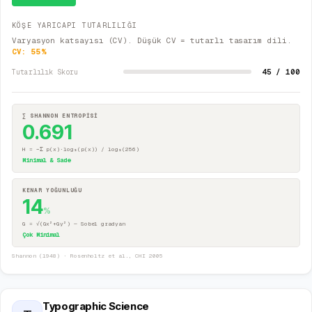
KÖŞE YARICAPI TUTARLILIĞI
Varyasyon katsayısı (CV). Düşük CV = tutarlı tasarım dili.
CV:
55
%
45 / 100
Tutarlılık Skoru
∑ SHANNON ENTROPİSİ
0.691
H = −Σ p(x)·log₂(p(x)) / log₂(256)
Minimal & Sade
KENAR YOĞUNLUĞU
14
%
G = √(Gx²+Gy²) — Sobel gradyan
Çok Minimal
Shannon (1948) · Rosenholtz et al., CHI 2005
Typographic Science