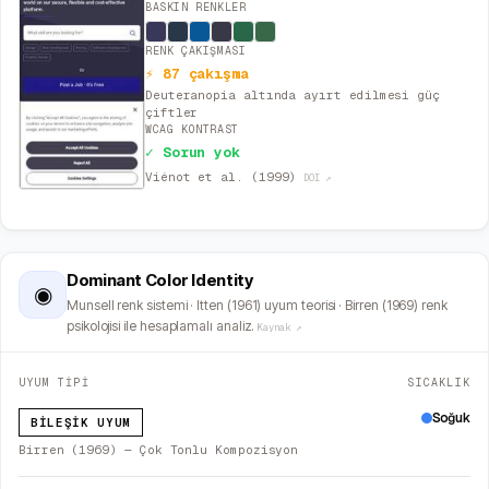
BASKIN RENKLER
RENK ÇAKIŞMASI
⚡ 87 çakışma
Deuteranopia altında ayırt edilmesi güç
çiftler
WCAG KONTRAST
✓ Sorun yok
Viénot et al. (1999)
DOI ↗
Dominant Color Identity
◉
Munsell renk sistemi · Itten (1961) uyum teorisi · Birren (1969) renk
psikolojisi ile hesaplamalı analiz.
Kaynak ↗
UYUM TİPİ
SICAKLIK
Soğuk
BILEŞIK UYUM
Birren (1969) — Çok Tonlu Kompozisyon