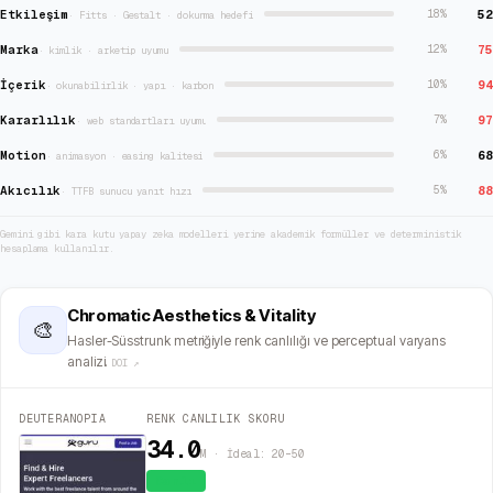
Etkileşim
52
18
%
·
Fitts · Gestalt · dokunma hedefi
Marka
75
12
%
·
kimlik · arketip uyumu
İçerik
94
10
%
·
okunabilirlik · yapı · karbon
Kararlılık
97
7
%
·
web standartları uyumu
Motion
68
6
%
·
animasyon · easing kalitesi
Akıcılık
88
5
%
·
TTFB sunucu yanıt hızı
Gemini gibi kara kutu yapay zeka modelleri yerine akademik formüller ve deterministik
hesaplama kullanılır.
Chromatic Aesthetics & Vitality
🎨
Hasler-Süsstrunk metriğiyle renk canlılığı ve perceptual varyans
analizi.
DOI ↗
DEUTERANOPIA
RENK CANLILIK SKORU
34.0
M · İdeal: 20–50
Canlı