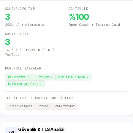
SCHEMA.ORG TİP
OG TAMLIK
3
%
100
JSON-LD + microdata
Open Graph + Twitter Card
SOSYAL LİNK
3
IG / X / LinkedIn / FB /
YouTube
KURUMSAL SAYFALAR
Hakkımızda
✓
İletişim
✓
Gizlilik / KVKK
✓
Kullanım Şartları
✓
TESPİT EDİLEN SCHEMA.ORG TİPLERİ
OnlineBusiness
Person
ContactPoint
Güvenlik & TLS Analizi