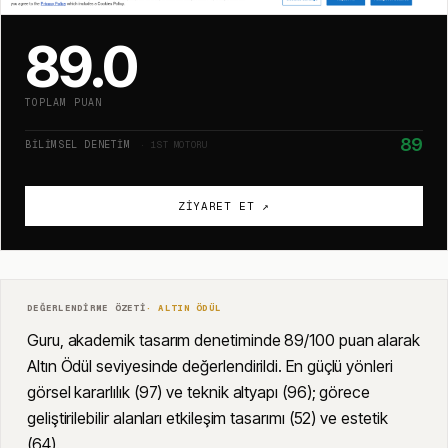
89.0
TOPLAM PUAN
89
BILIMSEL DENETIM
· 1ST MOTORU
ZIYARET ET ↗
DEĞERLENDIRME ÖZETI
·
ALTIN
ÖDÜL
Guru, akademik tasarım denetiminde 89/100 puan alarak
Altın Ödül seviyesinde değerlendirildi. En güçlü yönleri
görsel kararlılık (97) ve teknik altyapı (96); görece
geliştirilebilir alanları etkileşim tasarımı (52) ve estetik
(64).