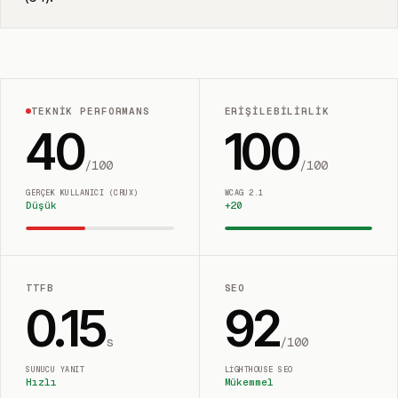
TEKNIK PERFORMANS
ERIŞILEBILIRLIK
40
100
/100
/100
GERÇEK KULLANICI (CRUX)
WCAG 2.1
Düşük
+
20
TTFB
SEO
0.15
92
s
/100
SUNUCU YANIT
LIGHTHOUSE SEO
Hızlı
Mükemmel