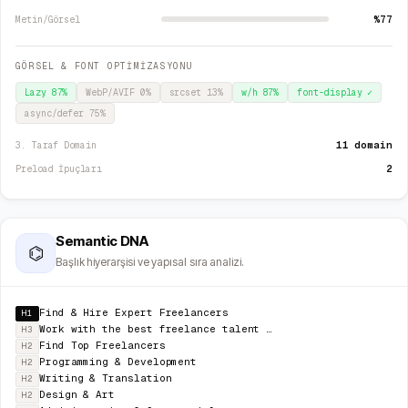
%77
Metin/Görsel
GÖRSEL & FONT OPTİMİZASYONU
Lazy
87
%
WebP/AVIF
0
%
srcset
13
%
w/h
87
%
font-display
✓
async/defer
75
%
11 domain
3. Taraf Domain
2
Preload İpuçları
Semantic DNA
⌬
Başlık hiyerarşisi ve yapısal sıra analizi.
Find & Hire Expert Freelancers
H1
Work with the best freelance talent from around the world on our secure, flexible and cost-effective
H3
Find Top Freelancers
H2
Programming & Development
H2
Writing & Translation
H2
Design & Art
H2