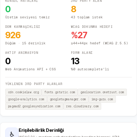
KONSOL HATALARI
3RD PARTY ALAN
0
8
Üretim seviyesi temiz
43 toplam istek
DOM KARMAŞIKLIĞI
WCAG DOKUNMA HEDEFİ
926
%
27
Düğüm
· 15 derinlik
≥44×44px hedef (WCAG 2.5.5)
AKTİF ANİMASYON
FORM ALANI
0
13
Web Animations API + CSS
%0 autocomplete'li
YÜKLENEN 3RD PARTY ALANLAR
cdn.cookielaw.org
fonts.gstatic.com
geolocation.onetrust.com
google-analytics.com
googletagmanager.com
img-guru.com
pagead2.googlesyndication.com
res.cloudinary.com
Erişilebilirlik Derinliği
♿