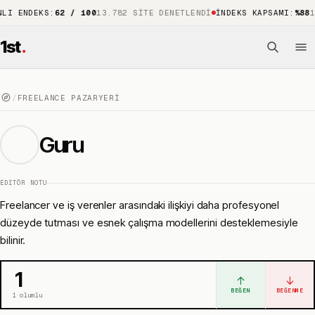
DEKS
:
62 / 100
13.782 SITE DENETLENDI
İNDEKS KAPSAMI
:
%88
15.743
1st
.
/
FREELANCE PAZARYERI
Guru
EDITÖR NOTU
Freelancer ve iş verenler arasındaki ilişkiyi daha profesyonel
düzeyde tutması ve esnek çalışma modellerini desteklemesiyle
bilinir.
1
↑
↓
BEĞEN
BEĞENME
1
olumlu