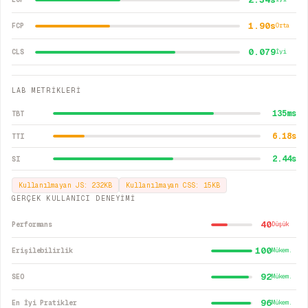
1.90s
FCP
Orta
0.079
CLS
İyi
LAB METRİKLERİ
135
ms
TBT
6.18
s
TTI
2.44
s
SI
Kullanılmayan JS:
232
KB
Kullanılmayan CSS:
15
KB
GERÇEK KULLANICI DENEYİMİ
40
Performans
Düşük
100
Erişilebilirlik
Mükem.
92
SEO
Mükem.
96
En İyi Pratikler
Mükem.