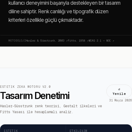
kullanıcı deneyimini başarıyla destekleyen bir tasarım
diline sahiptir. Renk canlılığı ve tipografik düzen
kriterleri özellikle güçlü çıkmaktadır.
METODOLOJI
Hasler & Süsstrunk, 2003
↗
Fitts, 1954
↗
WCAG 2.1 — W3C
↗
ESTETIK ZEKA MOTORU V2.0
↺
Tasarım Denetimi
Yenile
31 Mayıs 2026
Hasler-Süsstrunk renk teorisi, Gestalt ilkeleri ve
Fitts Yasası ile hesaplamalı analiz.
ESTETIK
ETKILEŞIM