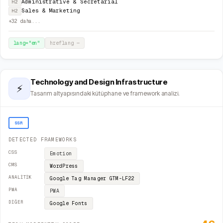
Administrative & Secretarial
H2
Sales & Marketing
H2
+
32
daha...
lang="
en
"
hreflang
—
Technology and Design Infrastructure
⚡
Tasarım altyapısındaki kütüphane ve framework analizi.
SSR
DETECTED FRAMEWORKS
CSS
Emotion
CMS
WordPress
ANALITIK
Google Tag Manager
GTM-LF22
PWA
PWA
DIĞER
Google Fonts