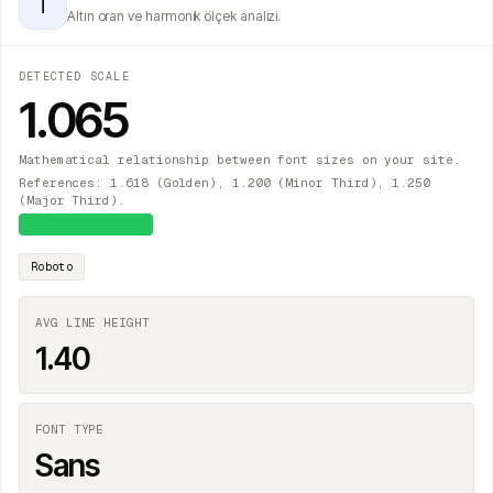
T
Altın oran ve harmonik ölçek analizi.
DETECTED SCALE
1.065
Mathematical relationship between font sizes on your site.
References: 1.618 (Golden), 1.200 (Minor Third), 1.250
(Major Third).
≈
Major Second
Roboto
AVG LINE HEIGHT
1.40
FONT TYPE
Sans