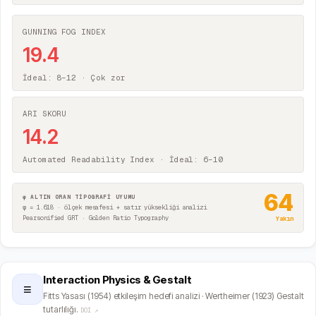
GUNNING FOG INDEX
19.4
İdeal: 8–12 ·
Çok zor
ARI SKORU
14.2
Automated Readability Index · İdeal: 6–10
64
φ ALTIN ORAN TİPOGRAFİ UYUMU
φ = 1.618 · ölçek mesafesi + satır yüksekliği analizi
Pearsonified GRT · Golden Ratio Typography
Yakın
Interaction Physics & Gestalt
≡
Fitts Yasası (1954) etkileşim hedefi analizi · Wertheimer (1923) Gestalt
tutarlılığı.
DOI ↗