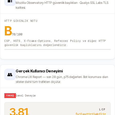
🔐
Mozilla Observatory HTTP güvenlik başlıkları · Qualys SSL Labs TLS
kalitesi.
HTTP GÜVENLIK NOTU
B
70
/100
CSP, HSTS, X-Frame-Options, Referrer Policy ve diğer HTTP
güvenlik başlıklarını değerlendirir.
Gerçek Kullanıcı Deneyimi
👥
Chrome UX Report — son 28 gün, p75 değerleri. Bot koruması olan
siteler dahil tüm trafikten ölçülür.
YAVAŞ
Genel Deneyim
3.81
LCP
s
İyileştirilebilir