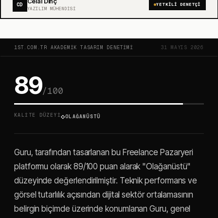
Celal Dinç
CD
YETKILI DENETÇI
YAZILIM MÜHENDISI
1ST.COM.TR AKADEMIK TASARIM DENETIMI
31 MAYIS 2026
89
/100
◇
KALITE DÜZEYI
OLAĞANÜSTÜ
Guru, tarafından tasarlanan bu Freelance Pazaryeri
platformu olarak 89/100 puan alarak "Olağanüstü"
düzeyinde değerlendirilmiştir. Teknik performans ve
görsel tutarlılık açısından dijital sektör ortalamasının
belirgin biçimde üzerinde konumlanan Guru, genel