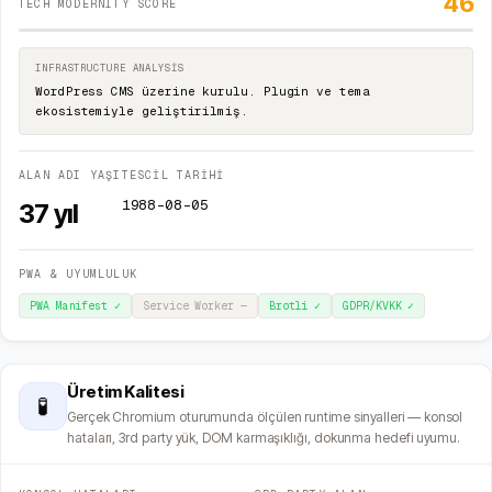
46
TECH MODERNITY SCORE
INFRASTRUCTURE ANALYSIS
WordPress CMS üzerine kurulu. Plugin ve tema
ekosistemiyle geliştirilmiş.
ALAN ADI YAŞI
TESCİL TARİHİ
1988-08-05
37
yıl
PWA & UYUMLULUK
PWA Manifest
✓
Service Worker
—
Brotli
✓
GDPR/KVKK
✓
Üretim Kalitesi
🧪
Gerçek Chromium oturumunda ölçülen runtime sinyalleri — konsol
hataları, 3rd party yük, DOM karmaşıklığı, dokunma hedefi uyumu.