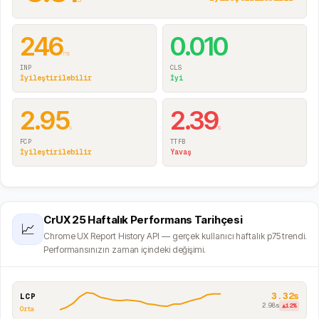
246
0.010
ms
INP
CLS
İyileştirilebilir
İyi
2.95
2.39
s
s
FCP
TTFB
İyileştirilebilir
Yavaş
CrUX 25 Haftalık Performans Tarihçesi
📈
Chrome UX Report History API — gerçek kullanıcı haftalık p75 trendi.
Performansınızın zaman içindeki değişimi.
3.32s
LCP
2.98s
▲
12
%
Orta