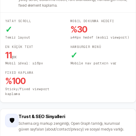
fixed element kaplama.
YATAY SCROLL
MOBİL DOKUNMA HEDEFİ
✓
%
30
Temiz layout
≥44px hedef (mobil viewport)
EN KÜÇÜK TEXT
HAMBURGER MENÜ
11
✓
px
Mobil ideal: ≥16px
Mobile nav pattern var
FIXED KAPLAMA
%
100
Sticky/fixed viewport
kaplama
Trust & SEO Sinyalleri
🛡️
Schema.org markup zenginliği, Open Graph tamlığı, kurumsal
güven sayfaları (about/contact/privacy) ve sosyal medya varlığı.