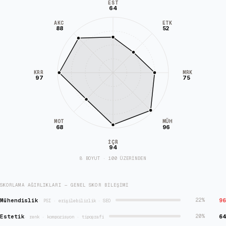
EST
64
AKC
ETK
88
52
KRR
MRK
97
75
MÜH
MOT
68
96
İÇR
94
8 BOYUT · 100 ÜZERİNDEN
SKORLAMA AĞIRLIKLARI — GENEL SKOR BILEŞIMI
Mühendislik
96
22
%
·
PSI · erişilebilirlik · SEO
Estetik
64
20
%
·
renk · kompozisyon · tipografi