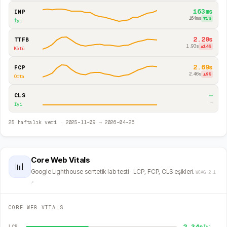
163ms
INP
164ms
▼
1
%
İyi
2.20s
TTFB
1.93s
▲
14
%
Kötü
2.69s
FCP
2.46s
▲
9
%
Orta
—
CLS
—
İyi
25
haftalık veri ·
2025-11-09
→
2026-04-26
Core Web Vitals
📊
Google Lighthouse sentetik lab testi · LCP, FCP, CLS eşikleri.
WCAG 2.1
↗
CORE WEB VITALS
2.34s
LCP
İyi