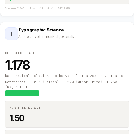
Shannon (1948) · Rosenholtz et al., CHI 2005
Typographic Science
T
Altın oran ve harmonik ölçek analizi.
DETECTED SCALE
1.178
Mathematical relationship between font sizes on your site.
References: 1.618 (Golden), 1.200 (Minor Third), 1.250
(Major Third).
≈
Minor Third
AVG LINE HEIGHT
1.50