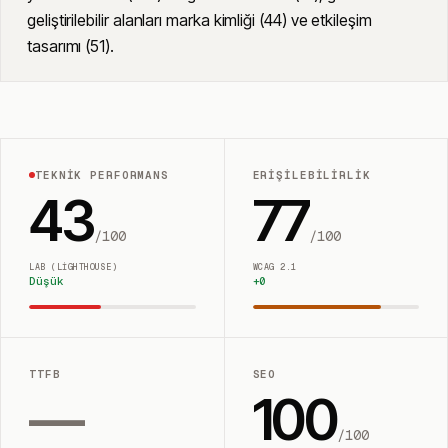
geliştirilebilir alanları marka kimliği (44) ve etkileşim
tasarımı (51).
TEKNIK PERFORMANS
ERIŞILEBILIRLIK
43
77
/100
/100
LAB (LIGHTHOUSE)
WCAG 2.1
Düşük
+
0
TTFB
SEO
—
100
/100