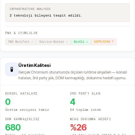
INFRASTRUCTURE ANALYSIS
2 teknoloji bileşeni tespit edildi.
PWA & UYUMLULUK
PWA Manifest
—
Service Worker
—
Brotli
✓
GDPR/KVKK
?
Üretim Kalitesi
🧪
Gerçek Chromium oturumunda ölçülen runtime sinyalleri — konsol
hataları, 3rd party yük, DOM karmaşıklığı, dokunma hedefi uyumu.
KONSOL HATALARI
3RD PARTY ALAN
0
4
Üretim seviyesi temiz
54 toplam istek
DOM KARMAŞIKLIĞI
WCAG DOKUNMA HEDEFİ
680
%
26