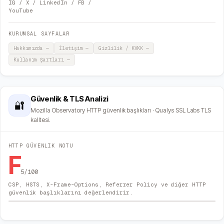
IG / X / LinkedIn / FB /
YouTube
KURUMSAL SAYFALAR
Hakkımızda
—
İletişim
—
Gizlilik / KVKK
—
Kullanım Şartları
—
Güvenlik & TLS Analizi
🔐
Mozilla Observatory HTTP güvenlik başlıkları · Qualys SSL Labs TLS
kalitesi.
HTTP GÜVENLIK NOTU
F
5
/100
CSP, HSTS, X-Frame-Options, Referrer Policy ve diğer HTTP
güvenlik başlıklarını değerlendirir.