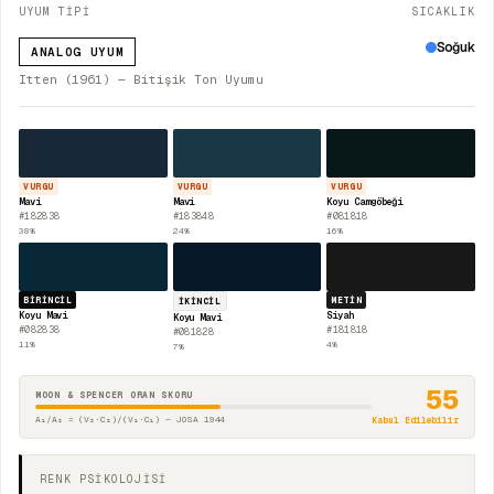
UYUM TİPİ
SICAKLIK
Soğuk
ANALOG UYUM
Itten (1961) — Bitişik Ton Uyumu
VURGU
VURGU
VURGU
Mavi
Mavi
Koyu Camgöbeği
#182838
#183848
#081818
38
%
24
%
16
%
BIRINCIL
METIN
İKINCIL
Koyu Mavi
Siyah
Koyu Mavi
#082838
#181818
#081828
11
%
4
%
7
%
55
MOON & SPENCER ORAN SKORU
A₁/A₂ = (V₂·C₂)/(V₁·C₁) — JOSA 1944
Kabul Edilebilir
RENK PSİKOLOJİSİ