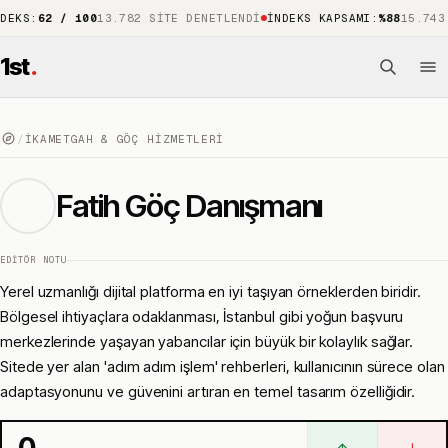
62 / 100
13.782 SITE DENETLENDI
İNDEKS KAPSAMI
:
%88
15.743 ÖNE 
1st
.
/
İKAMETGAH & GÖÇ HIZMETLERI
Fatih Göç Danışmanı
EDITÖR NOTU
Yerel uzmanlığı dijital platforma en iyi taşıyan örneklerden biridir.
Bölgesel ihtiyaçlara odaklanması, İstanbul gibi yoğun başvuru
merkezlerinde yaşayan yabancılar için büyük bir kolaylık sağlar.
Sitede yer alan 'adım adım işlem' rehberleri, kullanıcının sürece olan
adaptasyonunu ve güvenini artıran en temel tasarım özelliğidir.
0