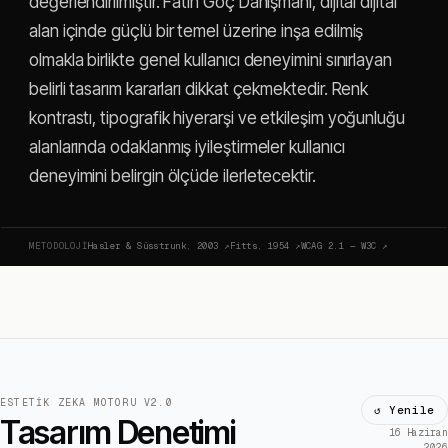
değerlendirilmiştir. Fatih Göç Danışmanı, dijital dijital
alan içinde güçlü bir temel üzerine inşa edilmiş
olmakla birlikte genel kullanıcı deneyimini sınırlayan
belirli tasarım kararları dikkat çekmektedir. Renk
kontrastı, tipografik hiyerarşi ve etkileşim yoğunluğu
alanlarında odaklanmış iyileştirmeler kullanıcı
deneyimini belirgin ölçüde ilerletecektir.
METODOLOJI
Hasler & Süsstrunk, 2003
↗
Fitts, 1954
↗
WCAG 2.1 — W3C
↗
ESTETIK ZEKA MOTORU V2.0
↺ Yenile
Tasarım Denetimi
16 Haziran
2026