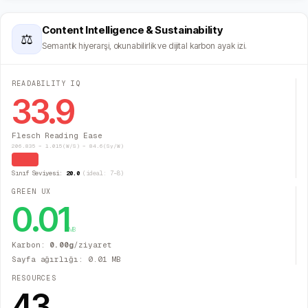
Content Intelligence & Sustainability
⚖
Semantik hiyerarşi, okunabilirlik ve dijital karbon ayak izi.
READABILITY IQ
33.9
Flesch Reading Ease
206.835 − 1.015(W/S) − 84.6(Sy/W)
Zor
Sınıf Seviyesi:
20.0
(ideal: 7–8)
GREEN UX
0.01
MB
Karbon:
0.00
g
/ziyaret
Sayfa ağırlığı:
0.01
MB
RESOURCES
43