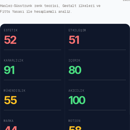
Hasler-Süsstrunk renk teorisi, Gestalt ilkeleri ve
Fitts Yasası ile hesaplamalı analiz.
ESTETIK
ETKILEŞIM
52
51
KARARLILIK
İÇERIK
91
80
MÜHENDISLIK
AKICILIK
55
100
MARKA
MOTION