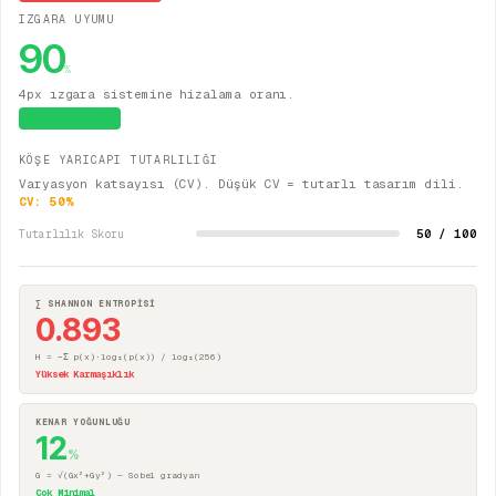
IZGARA UYUMU
90
%
4px ızgara sistemine hizalama oranı.
Sistematik
KÖŞE YARICAPI TUTARLILIĞI
Varyasyon katsayısı (CV). Düşük CV = tutarlı tasarım dili.
CV:
50
%
50 / 100
Tutarlılık Skoru
∑ SHANNON ENTROPİSİ
0.893
H = −Σ p(x)·log₂(p(x)) / log₂(256)
Yüksek Karmaşıklık
KENAR YOĞUNLUĞU
12
%
G = √(Gx²+Gy²) — Sobel gradyan
Çok Minimal