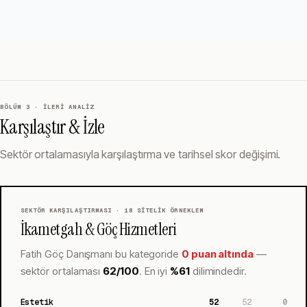
BÖLÜM 3 · İLERI ANALIZ
Karşılaştır & İzle
Sektör ortalamasıyla karşılaştırma ve tarihsel skor değişimi.
SEKTÖR KARŞILAŞTIRMASI ·
18
SITELIK ÖRNEKLEM
İkametgah & Göç Hizmetleri
Fatih Göç Danışmanı
bu kategoride
0 puan altında
—
sektör ortalaması
62
/100
.
En iyi
%
61
dilimindedir.
Estetik
52
52
0