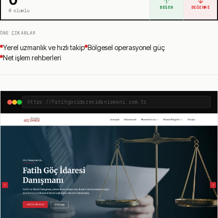
↑
↓
BEĞEN
BEĞENME
0
olumlu
ÖNE ÇIKANLAR
Yerel uzmanlık ve hızlı takip
Bölgesel operasyonel güç
Net işlem rehberleri
https://fatihgocidaresidanismani.com.tr