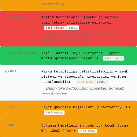
kısıtlanabilir yap.
✕
Kritik Performans: Lighthouse 43/100 —
MÜHENDISLIK
acil teknik iyileştirme gerekiyor.
ETKI
YÜKSEK
ZORLU
→
Görsel optimizasyonu (WebP/AVIF), kod bölme,
kullanılmayan JS/CSS temizliği.
✓
Yeşil Tasarım: 0g CO₂/ziyaret — çevre
SÜRDÜRÜLEBILIRLIK
dostu optimizasyon başarılı.
ETKI
DÜŞÜK
↳
Marka tutarlılığı geliştirilebilir — renk
MARKA
sistemi ve tipografi hiyerarşisi yeniden
tasarlanabilir.
ETKI
ORTA
ZORLU
→
Design tokens (CSS custom properties) ile merkezi
tema sistemi kur.
⚠
Zayıf güvenlik başlıkları (Observatory: F)
GÜVENLIK
ETKI
DÜŞÜK
⚠
Dokunma hedeflerinin çoğu çok küçük (uyum
MOBIL
%4, ideal 44px+)
ETKI
ORTA