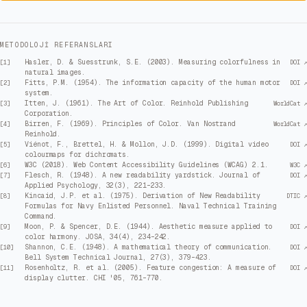
METODOLOJI REFERANSLARI
Hasler, D. & Suesstrunk, S.E. (2003). Measuring colorfulness in
[
1
]
DOI ↗
natural images.
Fitts, P.M. (1954). The information capacity of the human motor
[
2
]
DOI ↗
system.
Itten, J. (1961). The Art of Color. Reinhold Publishing
[
3
]
WorldCat ↗
Corporation.
Birren, F. (1969). Principles of Color. Van Nostrand
[
4
]
WorldCat ↗
Reinhold.
Viénot, F., Brettel, H. & Mollon, J.D. (1999). Digital video
[
5
]
DOI ↗
colourmaps for dichromats.
W3C (2018). Web Content Accessibility Guidelines (WCAG) 2.1.
[
6
]
W3C ↗
Flesch, R. (1948). A new readability yardstick. Journal of
[
7
]
DOI ↗
Applied Psychology, 32(3), 221–233.
Kincaid, J.P. et al. (1975). Derivation of New Readability
[
8
]
DTIC ↗
Formulas for Navy Enlisted Personnel. Naval Technical Training
Command.
Moon, P. & Spencer, D.E. (1944). Aesthetic measure applied to
[
9
]
DOI ↗
color harmony. JOSA, 34(4), 234–242.
Shannon, C.E. (1948). A mathematical theory of communication.
[
10
]
DOI ↗
Bell System Technical Journal, 27(3), 379–423.
Rosenholtz, R. et al. (2005). Feature congestion: A measure of
[
11
]
DOI ↗
display clutter. CHI '05, 761–770.