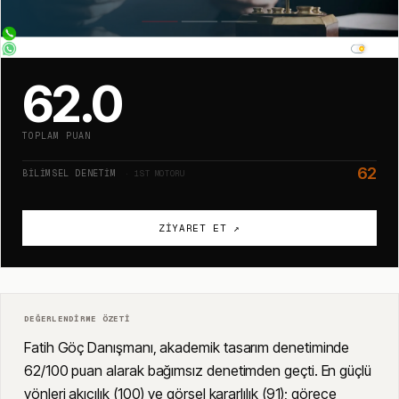
62.0
TOPLAM PUAN
62
BILIMSEL DENETIM
· 1ST MOTORU
ZIYARET ET ↗
DEĞERLENDIRME ÖZETI
Fatih Göç Danışmanı, akademik tasarım denetiminde
62/100 puan alarak bağımsız denetimden geçti. En güçlü
yönleri akıcılık (100) ve görsel kararlılık (91); görece