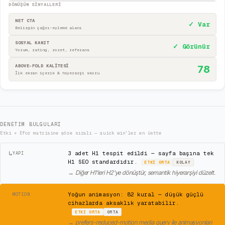
DÖNÜŞÜM SINYALLERI
NET CTA
✓ Var
Belirgin çağrı-eyleme alanı
SOSYAL KANIT
✓ Görünür
Yorum, rating, rozet, referans
ABOVE-FOLD KALİTESİ
78
İlk ekran içerik & hiyerarşi skoru
DENETIM BULGULARI
Etki × Efor matrisine göre sıralı — quick win'ler en üstte
↳
3 adet H1 tespit edildi — sayfa başına tek
YAPI
H1 SEO standardıdır.
ETKI
ORTA
KOLAY
→
Diğer H1'leri H2'ye dönüştür, semantik hiyerarşiyi düzelt.
⚠
Yoğun animasyon: 82 kural — düşük güçlü
MOTION
cihazlarda aksaklık yaratabilir.
ETKI
ORTA
ORTA
→
prefers-reduced-motion media query ile animasyonları