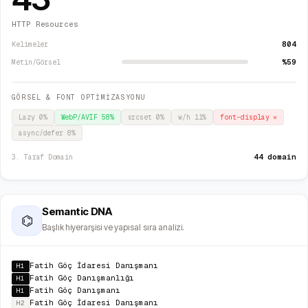
HTTP Resources
804
Kelimeler
%59
Metin/Görsel
GÖRSEL & FONT OPTİMİZASYONU
Lazy
0
%
WebP/AVIF
58
%
srcset
0
%
w/h
11
%
font-display
✕
async/defer
8
%
44 domain
3. Taraf Domain
Semantic DNA
⌬
Başlık hiyerarşisi ve yapısal sıra analizi.
Fatih Göç İdaresi Danışmanı
H1
Fatih Göç Danışmanlığı
H1
Fatih Göç Danışmanı
H1
Fatih Göç İdaresi Danışmanı
H2