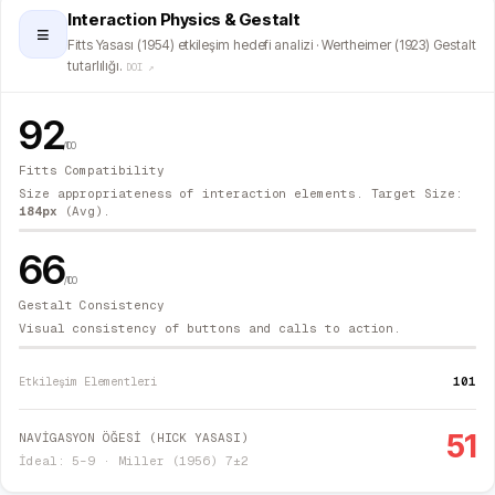
Interaction Physics & Gestalt
≡
Fitts Yasası (1954) etkileşim hedefi analizi · Wertheimer (1923) Gestalt
tutarlılığı.
DOI ↗
92
/100
Fitts Compatibility
Size appropriateness of interaction elements. Target Size:
184
px
(Avg).
66
/100
Gestalt Consistency
Visual consistency of buttons and calls to action.
101
Etkileşim Elementleri
51
NAVİGASYON ÖĞESİ (HICK YASASI)
İdeal: 5–9 · Miller (1956) 7±2