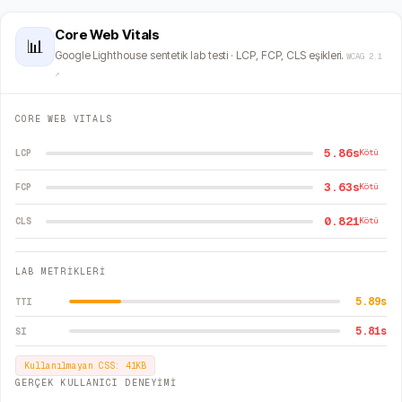
Core Web Vitals
📊
Google Lighthouse sentetik lab testi · LCP, FCP, CLS eşikleri.
WCAG 2.1
↗
CORE WEB VITALS
5.86s
LCP
Kötü
3.63s
FCP
Kötü
0.821
CLS
Kötü
LAB METRİKLERİ
5.89
s
TTI
5.81
s
SI
Kullanılmayan CSS:
41
KB
GERÇEK KULLANICI DENEYİMİ