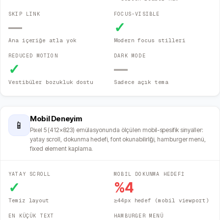
SKIP LINK
FOCUS-VISIBLE
—
✓
Ana içeriğe atla yok
Modern focus stilleri
REDUCED MOTION
DARK MODE
✓
—
Vestibüler bozukluk dostu
Sadece açık tema
Mobil Deneyim
📱
Pixel 5 (412×823) emülasyonunda ölçülen mobil-spesifik sinyaller:
yatay scroll, dokunma hedefi, font okunabilirliği, hamburger menü,
fixed element kaplama.
YATAY SCROLL
MOBİL DOKUNMA HEDEFİ
✓
%
4
Temiz layout
≥44px hedef (mobil viewport)
EN KÜÇÜK TEXT
HAMBURGER MENÜ