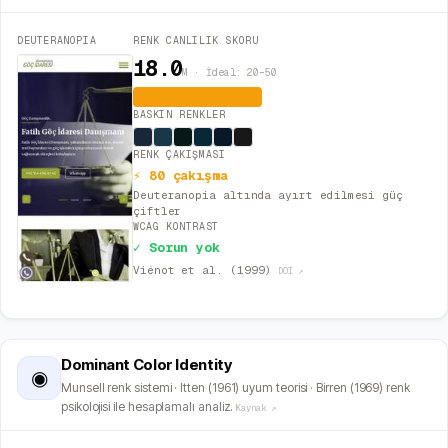
DEUTERANOPIA
RENK CANLILIK SKORU
18.0
M · İdeal: 20–50
Dengeli (İdeal)
BASKIN RENKLER
RENK ÇAKIŞMASI
⚡ 80 çakışma
Deuteranopia altında ayırt edilmesi güç
çiftler
WCAG KONTRAST
✓ Sorun yok
Viénot et al. (1999)
DOI ↗
Dominant Color Identity
◉
Munsell renk sistemi · Itten (1961) uyum teorisi · Birren (1969) renk
psikolojisi ile hesaplamalı analiz.
Kaynak ↗