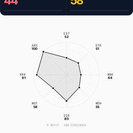
44
58
EST
52
AKC
ETK
100
51
KRR
MRK
91
44
MÜH
MOT
58
55
İÇR
80
8 BOYUT · 100 ÜZERİNDEN