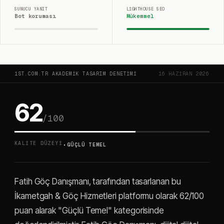
SUNUCU YANIT
LIGHTHOUSE SEO
Bot koruması
Mükemmel
1ST.COM.TR AKADEMIK TASARIM DENETIMI
16 HAZIRAN 2026
62
/100
·
KALITE DÜZEYI
GÜÇLÜ TEMEL
Fatih Göç Danışmanı, tarafından tasarlanan bu
İkametgah & Göç Hizmetleri platformu olarak 62/100
puan alarak "Güçlü Temel" kategorisinde