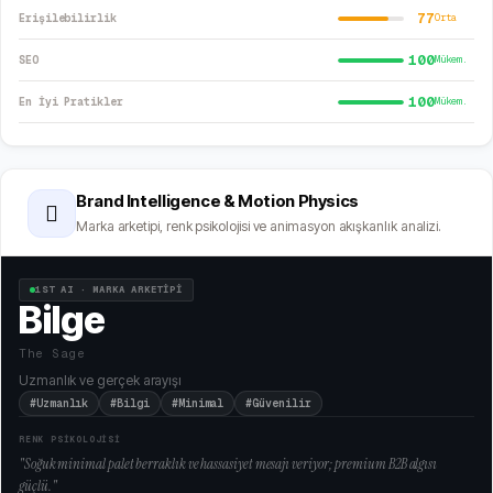
77
Erişilebilirlik
Orta
100
SEO
Mükem.
100
En İyi Pratikler
Mükem.
Brand Intelligence & Motion Physics
🫆
Marka arketipi, renk psikolojisi ve animasyon akışkanlık analizi.
1ST AI · MARKA ARKETİPİ
Bilge
The Sage
Uzmanlık ve gerçek arayışı
#Uzmanlık
#Bilgi
#Minimal
#Güvenilir
RENK PSİKOLOJİSİ
"
Soğuk minimal palet berraklık ve hassasiyet mesajı veriyor; premium B2B algısı
güçlü.
"