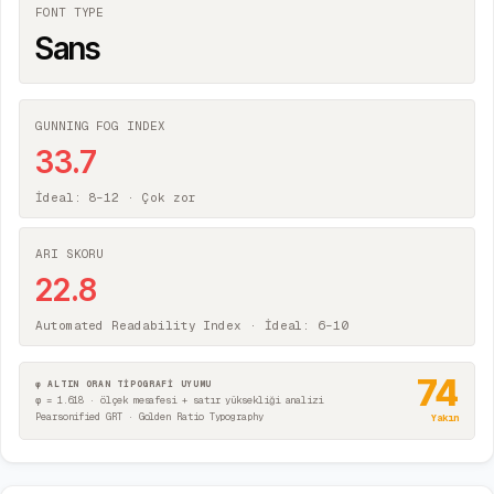
FONT TYPE
Sans
GUNNING FOG INDEX
33.7
İdeal: 8–12 ·
Çok zor
ARI SKORU
22.8
Automated Readability Index · İdeal: 6–10
74
φ ALTIN ORAN TİPOGRAFİ UYUMU
φ = 1.618 · ölçek mesafesi + satır yüksekliği analizi
Pearsonified GRT · Golden Ratio Typography
Yakın