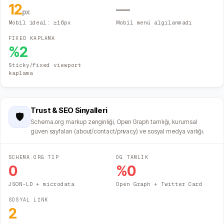
12
—
px
Mobil ideal: ≥16px
Mobil menü algılanmadı
FIXED KAPLAMA
%
2
Sticky/fixed viewport
kaplama
Trust & SEO Sinyalleri
🛡️
Schema.org markup zenginliği, Open Graph tamlığı, kurumsal
güven sayfaları (about/contact/privacy) ve sosyal medya varlığı.
SCHEMA.ORG TİP
OG TAMLIK
0
%
0
JSON-LD + microdata
Open Graph + Twitter Card
SOSYAL LİNK
2