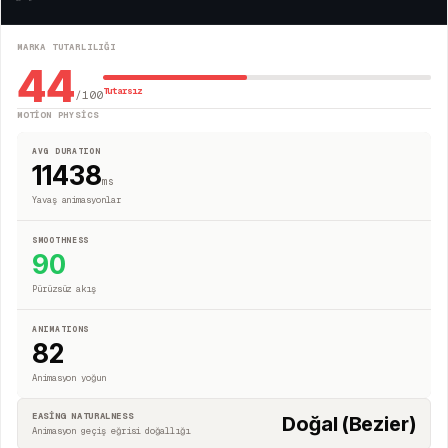
MARKA TUTARLILIĞI
44
Tutarsız
/100
MOTION PHYSICS
AVG DURATION
11438
ms
Yavaş animasyonlar
SMOOTHNESS
90
Pürüzsüz akış
ANIMATIONS
82
Animasyon yoğun
EASING NATURALNESS
Doğal (Bezier)
Animasyon geçiş eğrisi doğallığı