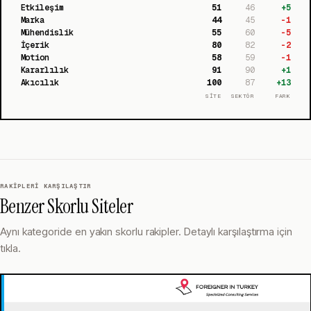
Etkileşim
51
46
+
5
Marka
44
45
-1
Mühendislik
55
60
-5
İçerik
80
82
-2
Motion
58
59
-1
Kararlılık
91
90
+
1
Akıcılık
100
87
+
13
SİTE
SEKTÖR
FARK
RAKIPLERI KARŞILAŞTIR
Benzer Skorlu Siteler
Aynı kategoride en yakın skorlu rakipler. Detaylı karşılaştırma için
tıkla.