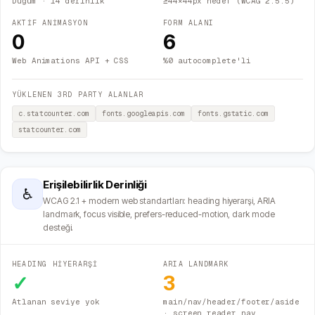
Düğüm
· 14 derinlik
≥44×44px hedef (WCAG 2.5.5)
AKTİF ANİMASYON
FORM ALANI
0
6
Web Animations API + CSS
%0 autocomplete'li
YÜKLENEN 3RD PARTY ALANLAR
c.statcounter.com
fonts.googleapis.com
fonts.gstatic.com
statcounter.com
Erişilebilirlik Derinliği
♿
WCAG 2.1 + modern web standartları: heading hiyerarşi, ARIA
landmark, focus visible, prefers-reduced-motion, dark mode
desteği.
HEADING HİYERARŞİ
ARIA LANDMARK
✓
3
Atlanan seviye yok
main/nav/header/footer/aside
· screen reader nav