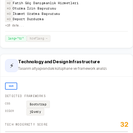
Fatih Göç Danışmanlık Hizmetleri
H2
Oturma İzin Başvurusu
H3
İkamet Uzatma Başvurusu
H3
Deport Durdurma
H3
+
18
daha...
lang="
tr
"
hreflang
—
Technology and Design Infrastructure
⚡
Tasarım altyapısındaki kütüphane ve framework analizi.
SSR
DETECTED FRAMEWORKS
CSS
Bootstrap
DIĞER
jQuery
32
TECH MODERNITY SCORE