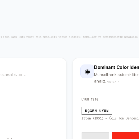
ni gibi kara kutu yapay zeka modelleri yerine akademik formüller ve deterministik hesaplama
Dominant Color Iden
◉
s analizi.
Munsell renk sistemi · Itten
DOI ↗
analiz.
Kaynak ↗
UYUM TİPİ
ÜÇGEN UYUM
Itten (1961) — Üçlü Ton Dengesi