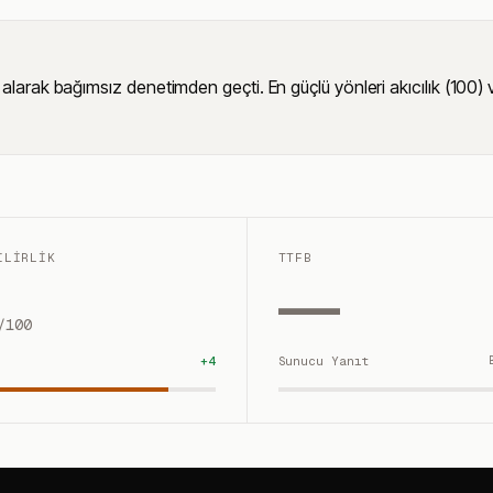
 bağımsız denetimden geçti. En güçlü yönleri akıcılık (100) ve gör
ILIRLIK
TTFB
—
/100
+
4
Sunucu Yanıt