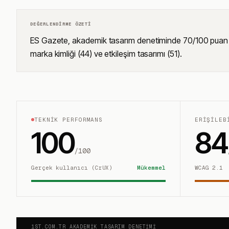
DEĞERLENDIRME ÖZETI
ES Gazete, akademik tasarım denetiminde 70/100 puan alarak
marka kimliği (44) ve etkileşim tasarımı (51).
TEKNIK PERFORMANS
ERIŞILEB
100
84
/100
Gerçek kullanıcı (CrUX)
Mükemmel
WCAG 2.1
1ST.COM.TR AKADEMIK TASARIM DENETIMI