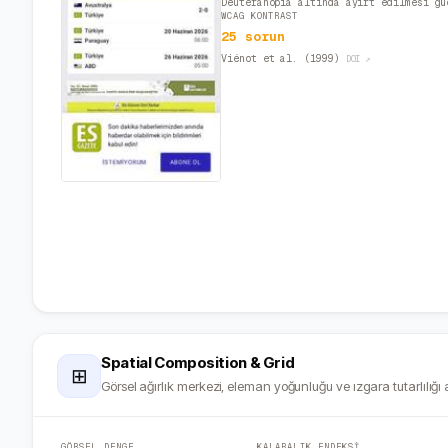
Deuteranopia altında ayırt edilmesi gü
WCAG KONTRAST
25 sorun
Viénot et al. (1999)
DOI ↗
Spatial Composition & Grid
⊞
Görsel ağırlık merkezi, eleman yoğunluğu ve ızgara tutarlılığı a
GÖRSEL DENGE
KALABALIK ENDEKSİ