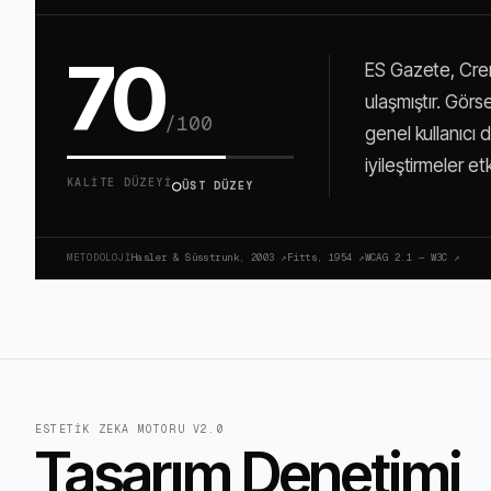
70
ES Gazete, Crem
ulaşmıştır. Görse
/100
genel kullanıcı 
iyileştirmeler etk
○
KALITE DÜZEYI
ÜST DÜZEY
METODOLOJI
Hasler & Süsstrunk, 2003
↗
Fitts, 1954
↗
WCAG 2.1 — W3C
↗
ESTETIK ZEKA MOTORU V2.0
Tasarım Denetimi