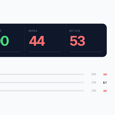
K
MARKA
MOTION
00
44
53
90
50
%
57
34
%
86
16
%