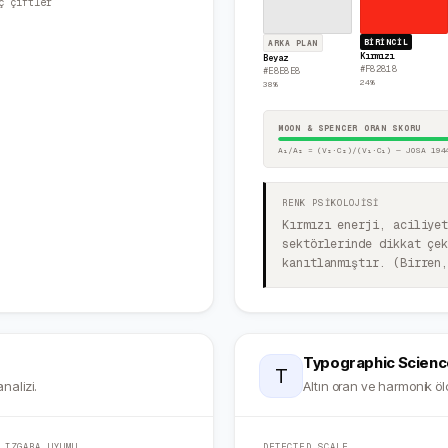
ç çiftler
BIRINCIL
ARKA PLAN
Kırmızı
Beyaz
#F82818
#E8E8E8
24
%
38
%
MOON & SPENCER ORAN SKORU
A₁/A₂ = (V₂·C₂)/(V₁·C₁) — JOSA 194
RENK PSİKOLOJİSİ
Kırmızı enerji, aciliye
sektörlerinde dikkat çe
kanıtlanmıştır. (Birren
Typographic Scienc
T
nalizi.
Altın oran ve harmonik ölç
IZGARA UYUMU
DETECTED SCALE