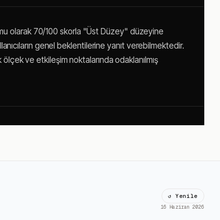
rmu olarak 70/100 skorla "Üst Düzey" düzeyine
llanıcıların genel beklentilerine yanıt verebilmektedir.
k ölçek ve etkileşim noktalarında odaklanılmış
↺ Yenile
16 Haziran 2026