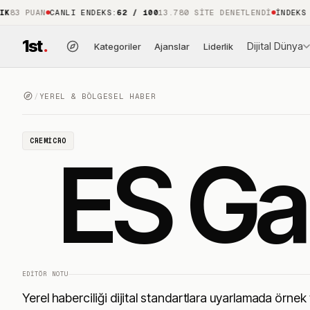
 PUAN
CANLI ENDEKS
:
62 / 100
13.780 SITE DENETLENDI
İNDEKS KAPS
1st
.
Dijital Dünya
Kategoriler
Ajanslar
Liderlik
/
YEREL & BÖLGESEL HABER
CREMICRO
ES Ga
EDITÖR NOTU
Yerel haberciliği dijital standartlara uyarlamada örnek 