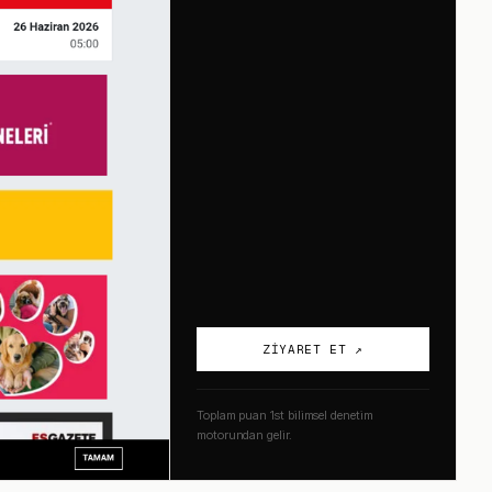
ZIYARET ET ↗
Toplam puan 1st bilimsel denetim
motorundan gelir.