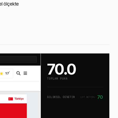
el ölçekte
70.0
TOPLAM PUAN
70
BILIMSEL DENETIM
· 1ST MOTORU