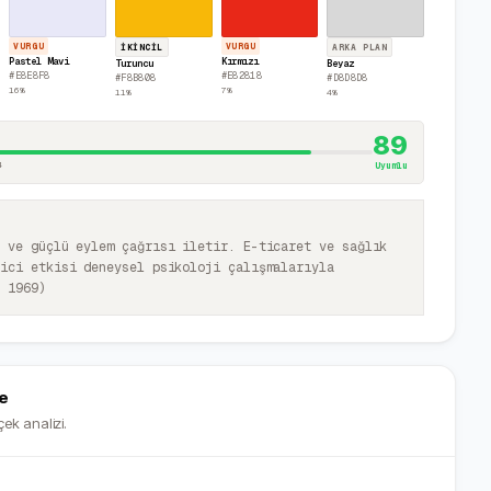
VURGU
VURGU
İKINCIL
ARKA PLAN
Pastel Mavi
Kırmızı
Turuncu
Beyaz
#E8E8F8
#E82818
#F8B808
#D8D8D8
16
%
7
%
11
%
4
%
89
4
Uyumlu
t ve güçlü eylem çağrısı iletir. E-ticaret ve sağlık
kici etkisi deneysel psikoloji çalışmalarıyla
, 1969)
e
ek analizi.