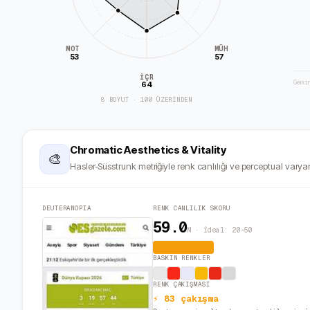
MÜH
MOT
53
57
İÇR
Gemi
64
8 BOYUT · 100 ÜZERİNDEN
Chromatic Aesthetics & Vitality
🎨
Hasler-Süsstrunk metriğiyle renk canlılığı ve perceptual varyan
DEUTERANOPIA
RENK CANLILIK SKORU
59.0
M · İdeal: 20–50
Aşırı Canlı
BASKIN RENKLER
RENK ÇAKIŞMASI
⚡ 83 çakışma