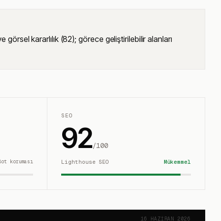
sel kararlılık (82); görece geliştirilebilir alanları
SEO
92
/100
Bot koruması
Lighthouse SEO
Mükemmel
16 HAZIRAN 2026