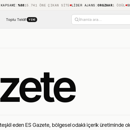
AMI
:
%88
15.741 ÖNE ÇIKAN SITE
LIDER AJANS
:
ORGZAAR
1 ÖDÜL
SON KE
Toplu Teklif
İlhamla ara…
YENI
zete
teşkil eden ES Gazete, bölgesel odaklı içerik üretiminde old