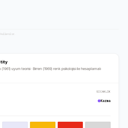
 kullanılır.
tity
 (1961) uyum teorisi · Birren (1969) renk psikolojisi ile hesaplamalı
SICAKLIK
Karma