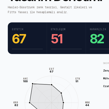
Hasler-Süsstrunk renk teorisi, Gestalt ilkeleri ve
Fitts Yasası ile hesaplamalı analiz.
ESTETIK
ETKILEŞIM
KARARLILIK
67
51
82
SKO
EST
Zen
67
Müh
AKC
ETK
100
51
Cra
KRR
MRK
82
44