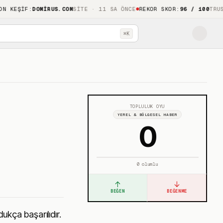
ŞIF
:
DOMIRUS.COM
SITE · 11 SA ÖNCE
REKOR SKOR
:
96 / 100
TRUSTHOO
⌘K
TOPLULUK OYU
YEREL & BÖLGESEL HABER
0
0
olumlu
↑
↓
BEĞEN
BEĞENME
ukça başarılıdır.