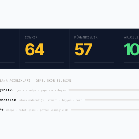
İÇERIK
MÜHENDISLIK
AKICILI
64
57
1
RLAMA AĞIRLIKLARI — GENEL SKOR BILEŞIMI
ginlik
·
içerik · medya · yapı · etkileşim
endislik
·
stack modernliği · mimari · hijyen · perf
ft
·
denge · palet uyumu · görsel karmaşıklık