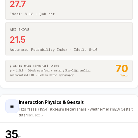
27.7
İdeal: 8–12 ·
Çok zor
ARI SKORU
21.5
Automated Readability Index · İdeal: 6–10
70
φ ALTIN ORAN TİPOGRAFİ UYUMU
φ = 1.618 · ölçek mesafesi + satır yüksekliği analizi
Pearsonified GRT · Golden Ratio Typography
Yakın
Interaction Physics & Gestalt
≡
Fitts Yasası (1954) etkileşim hedefi analizi · Wertheimer (1923) Gestalt
tutarlılığı.
DOI ↗
35
/100