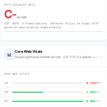
HTTP GÜVENLIK NOTU
C-
45
/100
CSP, HSTS, X-Frame-Options, Referrer Policy ve diğer HTTP
güvenlik başlıklarını değerlendirir.
Core Web Vitals
📊
Google Lighthouse sentetik lab testi · LCP, FCP, CLS eşikleri.
WCAG 2.1
↗
CORE WEB VITALS
6.78s
LCP
Kötü
1.69s
FCP
İyi
0.001
CLS
İyi