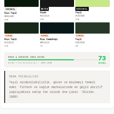
METIN
BIRINCIL
İKINCIL
Siyah
Yeşil
Koyu Yeşil
#181818
#C8E888
#081808
24
%
16
%
38
%
VURGU
VURGU
VURGU
Koyu Yeşil
Koyu Camgöbeği
Yeşil
#182818
#081818
#283828
11
%
7
%
4
%
73
MOON & SPENCER ORAN SKORU
A₁/A₂ = (V₂·C₂)/(V₁·C₁) — JOSA 1944
Uyumlu
RENK PSİKOLOJİSİ
Yeşil sürdürülebilirlik, güven ve büyümeyi temsil
eder. Fintech ve sağlık markalarında en güçlü pozitif
çağrışımlara sahip ton olarak öne çıkar. (Birren,
1969)