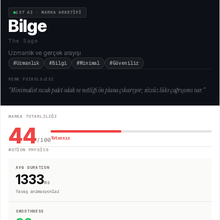
1ST AI · MARKA ARKETİPİ
Bilge
The Sage
Uzmanlık ve gerçek arayışı
#Uzmanlık
#Bilgi
#Minimal
#Güvenilir
RENK PSİKOLOJİSİ
"
Minimalist sıcak palet odak ve netliği ön plana çıkarıyor; sözsüz lüks çağrışımı var.
"
MARKA TUTARLILIĞI
44
Tutarsız
/100
MOTION PHYSICS
AVG DURATION
1333
ms
Yavaş animasyonlar
SMOOTHNESS