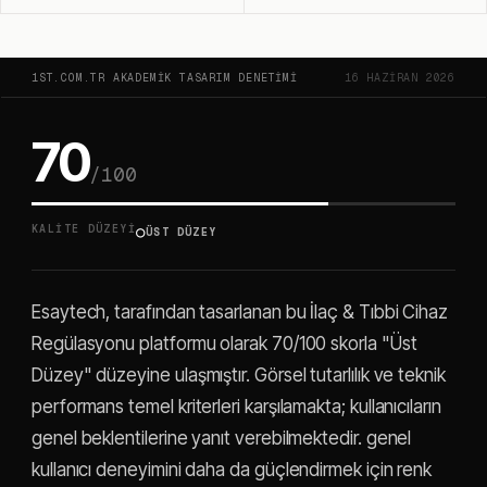
1ST.COM.TR AKADEMIK TASARIM DENETIMI
16 HAZIRAN 2026
70
/100
○
KALITE DÜZEYI
ÜST DÜZEY
Esaytech, tarafından tasarlanan bu İlaç & Tıbbi Cihaz
Regülasyonu platformu olarak 70/100 skorla "Üst
Düzey" düzeyine ulaşmıştır. Görsel tutarlılık ve teknik
performans temel kriterleri karşılamakta; kullanıcıların
genel beklentilerine yanıt verebilmektedir. genel
kullanıcı deneyimini daha da güçlendirmek için renk