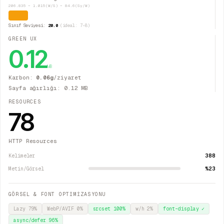
206.835 − 1.015(W/S) − 84.6(Sy/W)
Zor
Sınıf Seviyesi:
20.0
(ideal: 7–8)
GREEN UX
0.12
MB
Karbon:
0.06
g
/ziyaret
Sayfa ağırlığı:
0.12
MB
RESOURCES
78
HTTP Resources
388
Kelimeler
%23
Metin/Görsel
GÖRSEL & FONT OPTİMİZASYONU
Lazy
79
%
WebP/AVIF
0
%
srcset
100
%
w/h
2
%
font-display
✓
async/defer
96
%