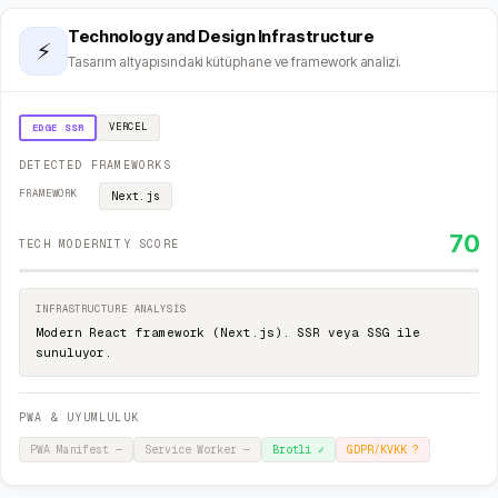
Technology and Design Infrastructure
⚡
Tasarım altyapısındaki kütüphane ve framework analizi.
VERCEL
EDGE SSR
DETECTED FRAMEWORKS
FRAMEWORK
Next.js
70
TECH MODERNITY SCORE
INFRASTRUCTURE ANALYSIS
Modern React framework (Next.js). SSR veya SSG ile
sunuluyor.
PWA & UYUMLULUK
PWA Manifest
—
Service Worker
—
Brotli
✓
GDPR/KVKK
?