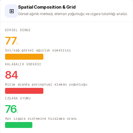
Spatial Composition & Grid
⊞
Görsel ağırlık merkezi, eleman yoğunluğu ve ızgara tutarlılığı analizi.
GÖRSEL DENGE
77
%
Sol/sağ görsel ağırlık simetrisi.
Hafif Asimetrik
KALABALIK ENDEKSİ
84
Birim alanda perceptual eleman yoğunluğu.
Yüksek Yoğunluk
IZGARA UYUMU
76
%
4px ızgara sistemine hizalama oranı.
Sistematik