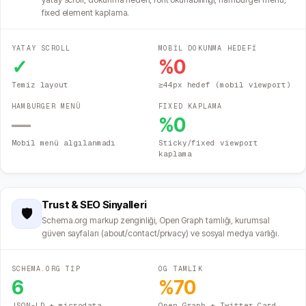
fixed element kaplama.
YATAY SCROLL
MOBİL DOKUNMA HEDEFİ
✓
%
0
Temiz layout
≥44px hedef (mobil viewport)
HAMBURGER MENÜ
FIXED KAPLAMA
—
%
0
Mobil menü algılanmadı
Sticky/fixed viewport
kaplama
Trust & SEO Sinyalleri
🛡️
Schema.org markup zenginliği, Open Graph tamlığı, kurumsal
güven sayfaları (about/contact/privacy) ve sosyal medya varlığı.
SCHEMA.ORG TİP
OG TAMLIK
6
%
70
JSON-LD + microdata
Open Graph + Twitter Card