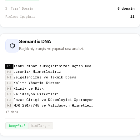
6 domain
3. Taraf Domain
11
Preload İpuçları
Semantic DNA
⌬
Başlık hiyerarşisi ve yapısal sıra analizi.
Tıbbi cihaz süreçlerinizde uçtan uca uzman danışmanlık
H1
Uzmanlık Hizmetlerimiz
H2
Belgelendirme ve Teknik Dosya
H3
Kalite Yönetim Sistemi
H3
Klinik ve Risk
H3
Validasyon Hizmetleri
H3
Pazar Girişi ve Düzenleyici Operasyon
H3
MDR 2017/745 ve Validasyon Hizmetleri Uzmanları
H2
+
7
daha...
lang="
tr
"
hreflang
—