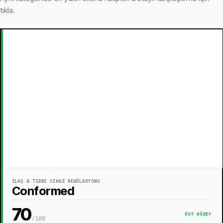
tıkla.
İLAÇ & TIBBI CIHAZ REGÜLASYONU
Conformed
70
ÜST DÜZEY
/100