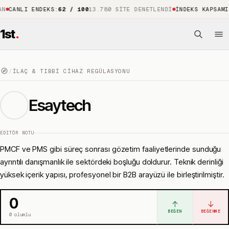
NLI ENDEKS
:
62 / 100
13.780 SITE DENETLENDI
İNDEKS KAPSAMI
:
%88
1
1st
.
/
İLAÇ & TIBBI CIHAZ REGÜLASYONU
Esaytech
EDITÖR NOTU
PMCF ve PMS gibi süreç sonrası gözetim faaliyetlerinde sunduğu
ayrıntılı danışmanlık ile sektördeki boşluğu doldurur. Teknik derinliği
yüksek içerik yapısı, profesyonel bir B2B arayüzü ile birleştirilmiştir.
0
↑
↓
BEĞEN
BEĞENME
0
olumlu