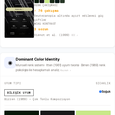
RENK ÇAKIŞMASI
⚡ 76 çakışma
Deuteranopia altında ayırt edilmesi güç
çiftler
WCAG KONTRAST
3 sorun
Viénot et al. (1999)
DOI ↗
Dominant Color Identity
◉
Munsell renk sistemi · Itten (1961) uyum teorisi · Birren (1969) renk
psikolojisi ile hesaplamalı analiz.
Kaynak ↗
UYUM TİPİ
SICAKLIK
Soğuk
BILEŞIK UYUM
Birren (1969) — Çok Tonlu Kompozisyon