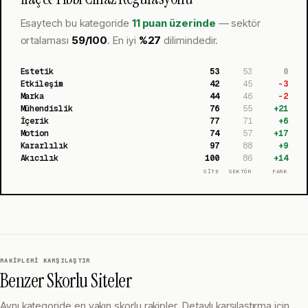
Esaytech
bu kategoride
11 puan üzerinde
— sektör
ortalaması
59
/100
.
En iyi
%
27
dilimindedir.
Estetik
53
53
0
Etkileşim
42
45
-3
Marka
44
46
-2
Mühendislik
76
55
+
21
İçerik
77
71
+
6
Motion
74
57
+
17
Kararlılık
97
88
+
9
Akıcılık
100
86
+
14
SİTE
SEKTÖR
FARK
RAKIPLERI KARŞILAŞTIR
Benzer Skorlu Siteler
Aynı kategoride en yakın skorlu rakipler. Detaylı karşılaştırma için