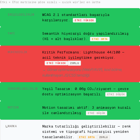
Etki × Efor matrisine göre sıralı — quick win'ler en üstte
✓
WCAG 2.1 standartları başarıyla
ERIŞILEBILIRLIK
karşılanıyor.
ETKI
YÜKSEK
✓
Semantik hiyerarşi doğru yapılandırılmış
YAPI
(H1 + alt başlıklar).
ETKI
ORTA
✕
Kritik Performans: Lighthouse 44/100 —
MÜHENDISLIK
acil teknik iyileştirme gerekiyor.
ETKI
YÜKSEK
ZORLU
→
Görsel optimizasyonu (WebP/AVIF), kod bölme,
kullanılmayan JS/CSS temizliği.
✓
Yeşil Tasarım: 0.06g CO₂/ziyaret — çevre
SÜRDÜRÜLEBILIRLIK
dostu optimizasyon başarılı.
ETKI
DÜŞÜK
✓
Motion tasarımı aktif: 3 animasyon kuralı
MOTION
ile canlandırılmış.
ETKI
DÜŞÜK
↳
Marka tutarlılığı geliştirilebilir — renk
MARKA
sistemi ve tipografi hiyerarşisi yeniden
tasarlanabilir.
ETKI
ORTA
ZORLU