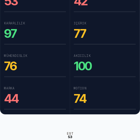
53
42
KARARLILIK
İÇERIK
97
77
MÜHENDISLIK
AKICILIK
76
100
MARKA
MOTION
44
74
EST
53