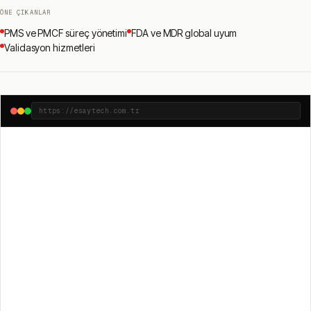
ÖNE ÇIKANLAR
PMS ve PMCF süreç yönetimi
FDA ve MDR global uyum
Validasyon hizmetleri
https://esaytech.com.tr