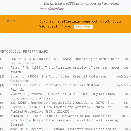
→
Design tokens (CSS custom properties) ile merkezi
tema sistemi kur.
⚠
Dokunma hedeflerinin çoğu çok küçük (uyum
MOBIL
%0, ideal 44px+)
ETKI
ORTA
METODOLOJI REFERANSLARI
Hasler, D. & Suesstrunk, S.E. (2003). Measuring colorfulness in
[
1
]
DOI ↗
natural images.
Fitts, P.M. (1954). The information capacity of the human motor
[
2
]
DOI ↗
system.
Itten, J. (1961). The Art of Color. Reinhold Publishing
[
3
]
WorldCat ↗
Corporation.
Birren, F. (1969). Principles of Color. Van Nostrand
[
4
]
WorldCat ↗
Reinhold.
Viénot, F., Brettel, H. & Mollon, J.D. (1999). Digital video
[
5
]
DOI ↗
colourmaps for dichromats.
W3C (2018). Web Content Accessibility Guidelines (WCAG) 2.1.
[
6
]
W3C ↗
Flesch, R. (1948). A new readability yardstick. Journal of
[
7
]
DOI ↗
Applied Psychology, 32(3), 221–233.
Kincaid, J.P. et al. (1975). Derivation of New Readability
[
8
]
DTIC ↗
Formulas for Navy Enlisted Personnel. Naval Technical Training
Command.
Moon, P. & Spencer, D.E. (1944). Aesthetic measure applied to
[
9
]
DOI ↗