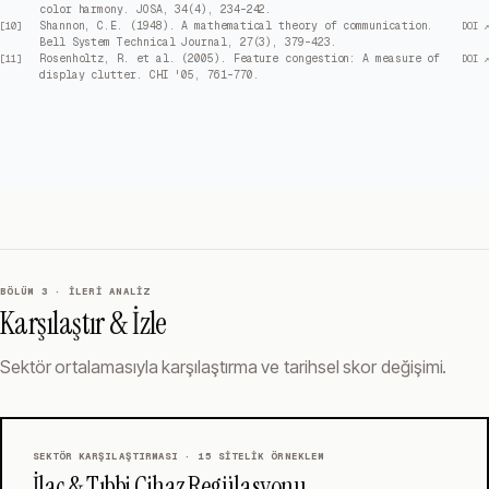
color harmony. JOSA, 34(4), 234–242.
Shannon, C.E. (1948). A mathematical theory of communication.
[
10
]
DOI ↗
Bell System Technical Journal, 27(3), 379–423.
Rosenholtz, R. et al. (2005). Feature congestion: A measure of
[
11
]
DOI ↗
display clutter. CHI '05, 761–770.
BÖLÜM 3 · İLERI ANALIZ
Karşılaştır & İzle
Sektör ortalamasıyla karşılaştırma ve tarihsel skor değişimi.
SEKTÖR KARŞILAŞTIRMASI ·
15
SITELIK ÖRNEKLEM
İlaç & Tıbbi Cihaz Regülasyonu