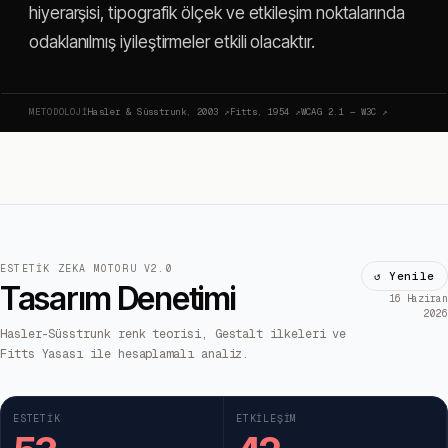
hiyerarşisi, tipografik ölçek ve etkileşim noktalarında
odaklanılmış iyileştirmeler etkili olacaktır.
METODOLOJI
Hasler & Süsstrunk, 2003
↗
Fitts, 1954
↗
WCAG 2.1 — W3C
↗
ESTETIK ZEKA MOTORU V2.0
↺ Yenile
Tasarım Denetimi
16 Haziran
2026
Hasler-Süsstrunk renk teorisi, Gestalt ilkeleri ve
Fitts Yasası ile hesaplamalı analiz.
ESTETIK
ETKILEŞIM