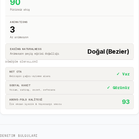
90
Pürüzsüz akış
ANIMATIONS
3
Az animasyon
EASING NATURALNESS
Doğal (Bezier)
Animasyon geçiş eğrisi doğallığı
DÖNÜŞÜM SINYALLERI
NET CTA
✓ Var
Belirgin çağrı-eyleme alanı
SOSYAL KANIT
✓ Görünür
Yorum, rating, rozet, referans
ABOVE-FOLD KALİTESİ
93
İlk ekran içerik & hiyerarşi skoru
DENETIM BULGULARI