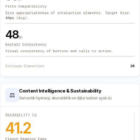
Fitts Compatibility
Size appropriateness of interaction elements. Target Size:
44
px
(Avg).
48
/100
Gestalt Consistency
Visual consistency of buttons and calls to action.
28
Etkileşim Elementleri
Content Intelligence & Sustainability
⚖
Semantik hiyerarşi, okunabilirlik ve dijital karbon ayak izi.
READABILITY IQ
41.2
Flesch Reading Ease