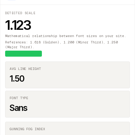
DETECTED SCALE
1.123
Mathematical relationship between font sizes on your site.
References: 1.618 (Golden), 1.200 (Minor Third), 1.250
(Major Third).
≈
Major Second
AVG LINE HEIGHT
1.50
FONT TYPE
Sans
GUNNING FOG INDEX