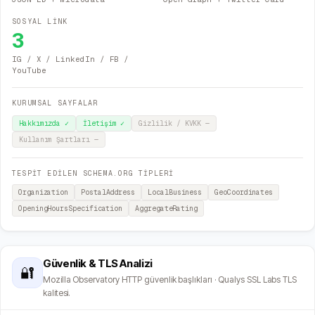
SOSYAL LİNK
3
IG / X / LinkedIn / FB /
YouTube
KURUMSAL SAYFALAR
Hakkımızda
✓
İletişim
✓
Gizlilik / KVKK
—
Kullanım Şartları
—
TESPİT EDİLEN SCHEMA.ORG TİPLERİ
Organization
PostalAddress
LocalBusiness
GeoCoordinates
OpeningHoursSpecification
AggregateRating
Güvenlik & TLS Analizi
🔐
Mozilla Observatory HTTP güvenlik başlıkları · Qualys SSL Labs TLS
kalitesi.