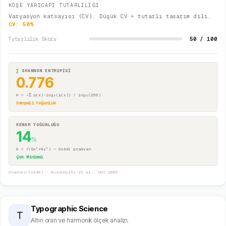
KÖŞE YARICAPI TUTARLILIĞI
Varyasyon katsayısı (CV). Düşük CV = tutarlı tasarım dili.
CV:
50
%
50 / 100
Tutarlılık Skoru
∑ SHANNON ENTROPİSİ
0.776
H = −Σ p(x)·log₂(p(x)) / log₂(256)
Dengeli Yoğunluk
KENAR YOĞUNLUĞU
14
%
G = √(Gx²+Gy²) — Sobel gradyan
Çok Minimal
Shannon (1948) · Rosenholtz et al., CHI 2005
Typographic Science
T
Altın oran ve harmonik ölçek analizi.