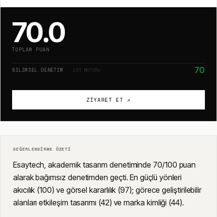
70.0
TOPLAM PUAN
70
BILIMSEL DENETIM
· 1ST MOTORU
ZIYARET ET ↗
DEĞERLENDIRME ÖZETI
Esaytech, akademik tasarım denetiminde 70/100 puan
alarak bağımsız denetimden geçti. En güçlü yönleri
akıcılık (100) ve görsel kararlılık (97); görece geliştirilebilir
alanları etkileşim tasarımı (42) ve marka kimliği (44).