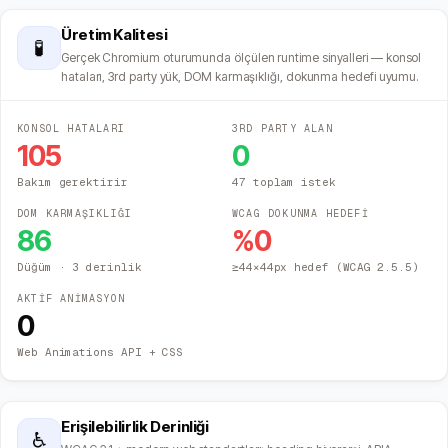
Üretim Kalitesi
🧪
Gerçek Chromium oturumunda ölçülen runtime sinyalleri — konsol
hataları, 3rd party yük, DOM karmaşıklığı, dokunma hedefi uyumu.
KONSOL HATALARI
3RD PARTY ALAN
105
0
Bakım gerektirir
47 toplam istek
DOM KARMAŞIKLIĞI
WCAG DOKUNMA HEDEFİ
86
%
0
Düğüm
· 3 derinlik
≥44×44px hedef (WCAG 2.5.5)
AKTİF ANİMASYON
0
Web Animations API + CSS
Erişilebilirlik Derinliği
♿