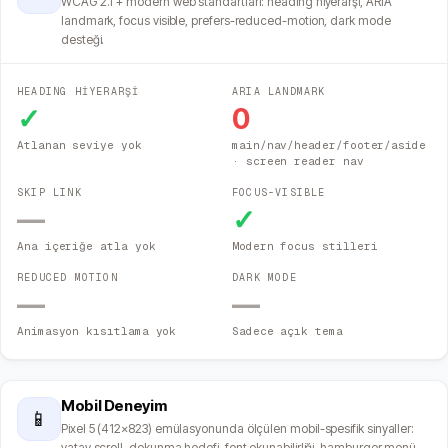
WCAG 2.1 + modern web standartları: heading hiyerarşi, ARIA
landmark, focus visible, prefers-reduced-motion, dark mode
desteği.
HEADING HİYERARŞİ
ARIA LANDMARK
✓
0
Atlanan seviye yok
main/nav/header/footer/aside
· screen reader nav
SKIP LINK
FOCUS-VISIBLE
—
✓
Ana içeriğe atla yok
Modern focus stilleri
REDUCED MOTION
DARK MODE
—
—
Animasyon kısıtlama yok
Sadece açık tema
Mobil Deneyim
📱
Pixel 5 (412×823) emülasyonunda ölçülen mobil-spesifik sinyaller:
yatay scroll, dokunma hedefi, font okunabilirliği, hamburger menü,