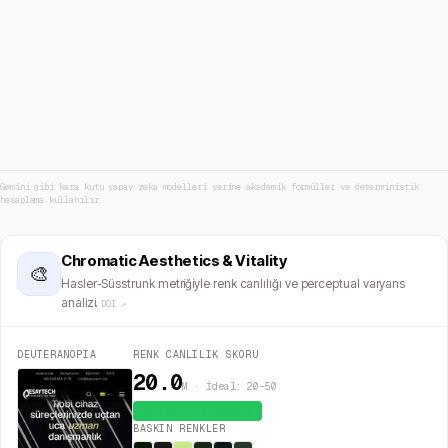
Gemini gibi kara kutu yapay zeka modelleri yerine akademik formüller ve deterministik
hesaplama kullanılır.
Chromatic Aesthetics & Vitality
🎨
Hasler-Süsstrunk metriğiyle renk canlılığı ve perceptual varyans
analizi.
DOI ↗
DEUTERANOPIA
RENK CANLILIK SKORU
20.0
M · İdeal: 20–50
Dengeli (İdeal)
BASKIN RENKLER