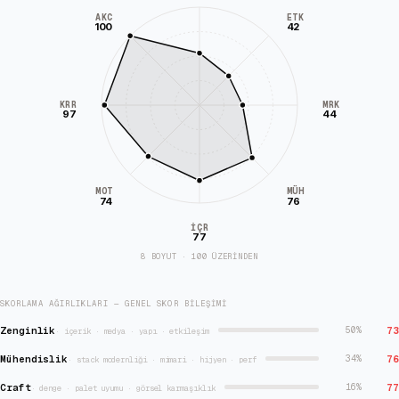
AKC
ETK
100
42
KRR
MRK
97
44
MÜH
MOT
74
76
İÇR
77
8 BOYUT · 100 ÜZERİNDEN
SKORLAMA AĞIRLIKLARI — GENEL SKOR BILEŞIMI
Zenginlik
73
50
%
·
içerik · medya · yapı · etkileşim
Mühendislik
76
34
%
·
stack modernliği · mimari · hijyen · perf
Craft
77
16
%
·
denge · palet uyumu · görsel karmaşıklık