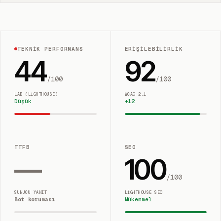
TEKNIK PERFORMANS
ERIŞILEBILIRLIK
44
92
/100
/100
LAB (LIGHTHOUSE)
WCAG 2.1
Düşük
+
12
TTFB
SEO
—
100
/100
SUNUCU YANIT
LIGHTHOUSE SEO
Bot koruması
Mükemmel