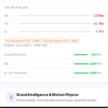
LAB METRİKLERİ
1278
ms
TBT
21.96
s
TTI
7.07
s
SI
Kullanılmayan JS:
135
KB
Kullanılmayan CSS:
10
KB
GERÇEK KULLANICI DENEYİMİ
92
Erişilebilirlik
Mükem.
100
SEO
Mükem.
100
En İyi Pratikler
Mükem.
Brand Intelligence & Motion Physics
🫆
Marka arketipi, renk psikolojisi ve animasyon akışkanlık analizi.