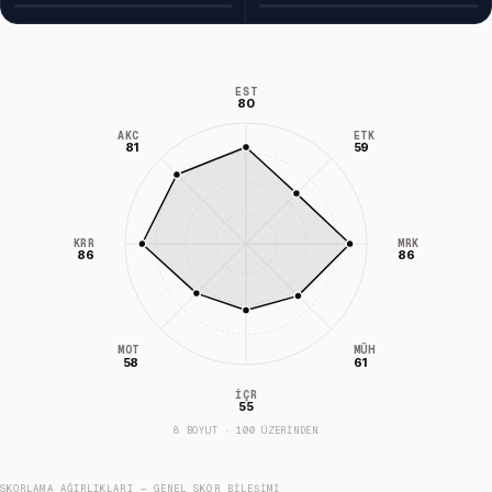
EST
80
AKC
ETK
81
59
KRR
MRK
86
86
MÜH
MOT
58
61
İÇR
55
8 BOYUT · 100 ÜZERİNDEN
SKORLAMA AĞIRLIKLARI — GENEL SKOR BILEŞIMI