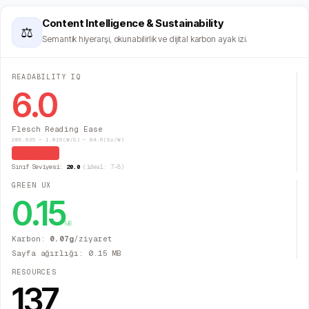
Content Intelligence & Sustainability
⚖
Semantik hiyerarşi, okunabilirlik ve dijital karbon ayak izi.
READABILITY IQ
6.0
Flesch Reading Ease
206.835 − 1.015(W/S) − 84.6(Sy/W)
Çok Zor
Sınıf Seviyesi:
20.0
(ideal: 7–8)
GREEN UX
0.15
MB
Karbon:
0.07
g
/ziyaret
Sayfa ağırlığı:
0.15
MB
RESOURCES
137