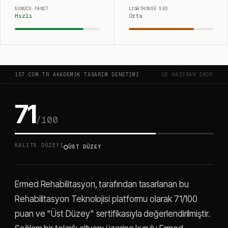
SUNUCU YANIT
LIGHTHOUSE SEO
Hızlı
Orta
1ST.COM.TR AKADEMIK TASARIM DENETIMI
16 HAZIRAN 2026
71
/100
○
KALITE DÜZEYI
ÜST DÜZEY
Ermed Rehabilitasyon, tarafından tasarlanan bu
Rehabilitasyon Teknolojisi platformu olarak 71/100
puan ve "Üst Düzey" sertifikasıyla değerlendirilmiştir.