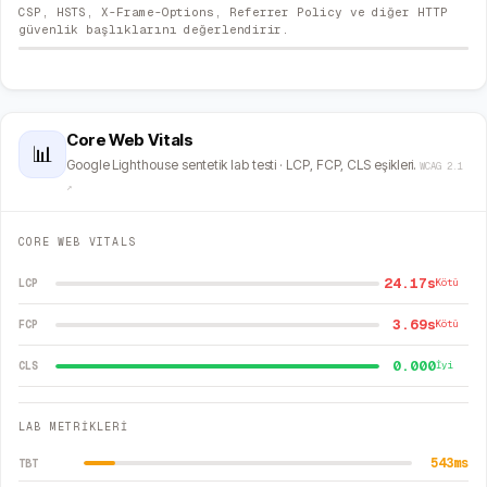
CSP, HSTS, X-Frame-Options, Referrer Policy ve diğer HTTP
güvenlik başlıklarını değerlendirir.
Core Web Vitals
📊
Google Lighthouse sentetik lab testi · LCP, FCP, CLS eşikleri.
WCAG 2.1
↗
CORE WEB VITALS
24.17s
LCP
Kötü
3.69s
FCP
Kötü
0.000
CLS
İyi
LAB METRİKLERİ
543
ms
TBT