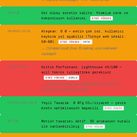
✓
Üst düzey estetik kalite: Premium renk ve
ESTETIK
kompozisyon kullanımı.
ETKI
YÜKSEK
⚠
Ateşman: 6.0 — metin çok zor, kullanıcı
OKUNABILIRLIK
kaybına yol açabilir (Türkçe web ideali:
50-80).
ETKI
YÜKSEK
ORTA
→
Cümleleri kısalt (max 15 kelime), uzun kelimeleri
sadeleştir.
✕
Kritik Performans: Lighthouse 45/100 —
MÜHENDISLIK
acil teknik iyileştirme gerekiyor.
ETKI
YÜKSEK
ZORLU
→
Görsel optimizasyonu (WebP/AVIF), kod bölme,
kullanılmayan JS/CSS temizliği.
✓
Yeşil Tasarım: 0.07g CO₂/ziyaret — çevre
SÜRDÜRÜLEBILIRLIK
dostu optimizasyon başarılı.
ETKI
DÜŞÜK
✓
Motion tasarımı aktif: 62 animasyon kuralı
MOTION
ile canlandırılmış.
ETKI
DÜŞÜK