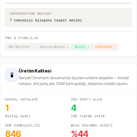
INFRASTRUCTURE ANALYSIS
7 teknoloji bileşeni tespit edildi.
PWA & UYUMLULUK
PWA Manifest
—
Service Worker
—
Brotli
✓
GDPR/KVKK
?
Üretim Kalitesi
🧪
Gerçek Chromium oturumunda ölçülen runtime sinyalleri — konsol
hataları, 3rd party yük, DOM karmaşıklığı, dokunma hedefi uyumu.
KONSOL HATALARI
3RD PARTY ALAN
1
4
Birkaç uyarı
162 toplam istek
DOM KARMAŞIKLIĞI
WCAG DOKUNMA HEDEFİ
846
%
44