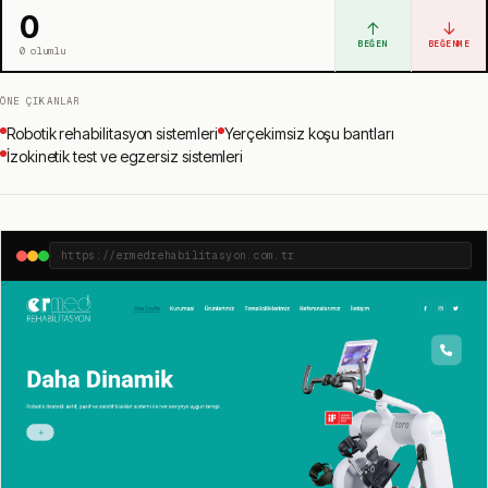
0
↑
↓
BEĞEN
BEĞENME
0
olumlu
ÖNE ÇIKANLAR
Robotik rehabilitasyon sistemleri
Yerçekimsiz koşu bantları
İzokinetik test ve egzersiz sistemleri
https://ermedrehabilitasyon.com.tr