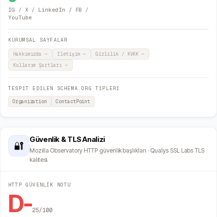
IG / X / LinkedIn / FB /
YouTube
KURUMSAL SAYFALAR
Hakkımızda
—
İletişim
—
Gizlilik / KVKK
—
Kullanım Şartları
—
TESPİT EDİLEN SCHEMA.ORG TİPLERİ
Organization
ContactPoint
Güvenlik & TLS Analizi
🔐
Mozilla Observatory HTTP güvenlik başlıkları · Qualys SSL Labs TLS
kalitesi.
HTTP GÜVENLIK NOTU
D-
25
/100