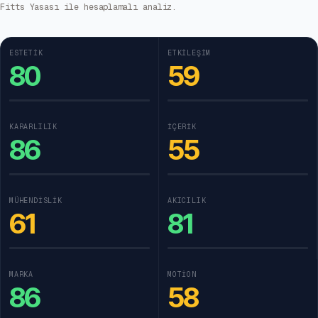
Fitts Yasası ile hesaplamalı analiz.
ESTETIK
ETKILEŞIM
80
59
KARARLILIK
İÇERIK
86
55
MÜHENDISLIK
AKICILIK
61
81
MARKA
MOTION
86
58