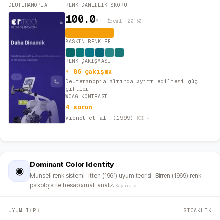
DEUTERANOPIA
RENK CANLILIK SKORU
100.0
M · İdeal: 20–50
Aşırı Canlı
BASKIN RENKLER
RENK ÇAKIŞMASI
⚡ 86 çakışma
Deuteranopia altında ayırt edilmesi güç
çiftler
WCAG KONTRAST
4 sorun
Viénot et al. (1999)
DOI ↗
Dominant Color Identity
◉
Munsell renk sistemi · Itten (1961) uyum teorisi · Birren (1969) renk
psikolojisi ile hesaplamalı analiz.
Kaynak ↗
UYUM TİPİ
SICAKLIK