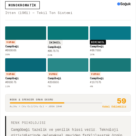
Soğuk
MONOKROMATIK
Itten (1961) — Tekil Ton Sistemi
VURGU
BIRINCIL
İKINCIL
Camgöbeği
Camgöbeği
Camgöbeği
#086868
#087888
#087878
38
%
16
%
24
%
VURGU
VURGU
VURGU
Camgöbeği
Camgöbeği
Camgöbeği
#086878
#288888
#187878
11
%
7
%
4
%
59
MOON & SPENCER ORAN SKORU
A₁/A₂ = (V₂·C₂)/(V₁·C₁) — JOSA 1944
Kabul Edilebilir
RENK PSİKOLOJİSİ
Camgöbeği tazelik ve yenilik hissi verir. Teknoloji
girişimlerinde geleneksel maviden farklılaşarak özgün