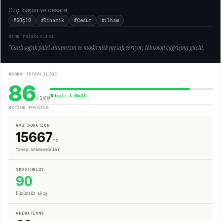
Güç, başarı ve cesaret
#Güçlü
#Dinamik
#Cesur
#İlham
RENK PSİKOLOJİSİ
"
Canlı soğuk palet dinamizm ve modernlik mesajı veriyor; teknoloji çağrışımı güçlü.
"
MARKA TUTARLILIĞI
86
Tutarlı & Güçlü
/100
MOTION PHYSICS
AVG DURATION
15667
ms
Yavaş animasyonlar
SMOOTHNESS
90
Pürüzsüz akış
ANIMATIONS