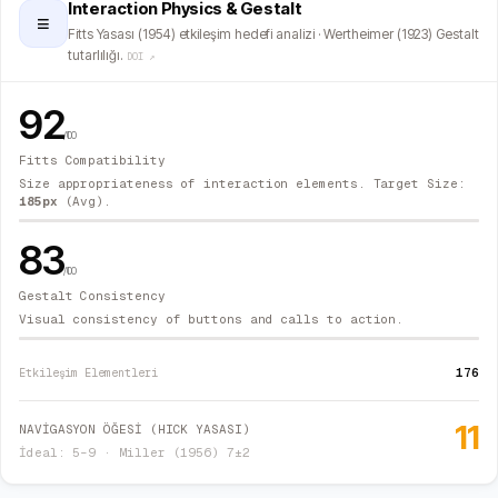
Interaction Physics & Gestalt
≡
Fitts Yasası (1954) etkileşim hedefi analizi · Wertheimer (1923) Gestalt
tutarlılığı.
DOI ↗
92
/100
Fitts Compatibility
Size appropriateness of interaction elements. Target Size:
185
px
(Avg).
83
/100
Gestalt Consistency
Visual consistency of buttons and calls to action.
176
Etkileşim Elementleri
11
NAVİGASYON ÖĞESİ (HICK YASASI)
İdeal: 5–9 · Miller (1956) 7±2