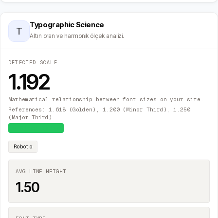
Typographic Science
T
Altın oran ve harmonik ölçek analizi.
DETECTED SCALE
1.192
Mathematical relationship between font sizes on your site.
References: 1.618 (Golden), 1.200 (Minor Third), 1.250
(Major Third).
≈
Minor Third
Roboto
AVG LINE HEIGHT
1.50