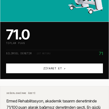
71.0
TOPLAM PUAN
71
BILIMSEL DENETIM
· 1ST MOTORU
ZIYARET ET ↗
DEĞERLENDIRME ÖZETI
Ermed Rehabilitasyon, akademik tasarım denetiminde
71/100 puan alarak bağımsız denetimden geçti. En güçlü