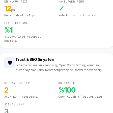
EN KÜÇÜK TEXT
HAMBURGER MENÜ
12
✓
px
Mobil ideal: ≥16px
Mobile nav pattern var
FIXED KAPLAMA
%
1
Sticky/fixed viewport
kaplama
Trust & SEO Sinyalleri
🛡️
Schema.org markup zenginliği, Open Graph tamlığı, kurumsal
güven sayfaları (about/contact/privacy) ve sosyal medya varlığı.
SCHEMA.ORG TİP
OG TAMLIK
2
%
100
JSON-LD + microdata
Open Graph + Twitter Card
SOSYAL LİNK
3