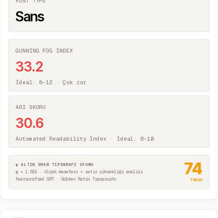
FONT TYPE
Sans
GUNNING FOG INDEX
33.2
İdeal: 8–12 ·
Çok zor
ARI SKORU
30.6
Automated Readability Index · İdeal: 6–10
74
φ ALTIN ORAN TİPOGRAFİ UYUMU
φ = 1.618 · ölçek mesafesi + satır yüksekliği analizi
Pearsonified GRT · Golden Ratio Typography
Yakın