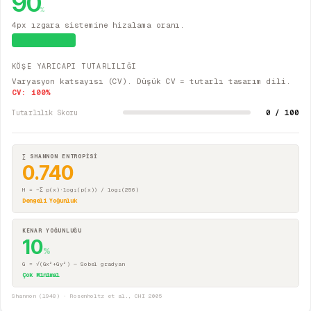
90
%
4px ızgara sistemine hizalama oranı.
Sistematik
KÖŞE YARICAPI TUTARLILIĞI
Varyasyon katsayısı (CV). Düşük CV = tutarlı tasarım dili.
CV:
100
%
0 / 100
Tutarlılık Skoru
∑ SHANNON ENTROPİSİ
0.740
H = −Σ p(x)·log₂(p(x)) / log₂(256)
Dengeli Yoğunluk
KENAR YOĞUNLUĞU
10
%
G = √(Gx²+Gy²) — Sobel gradyan
Çok Minimal
Shannon (1948) · Rosenholtz et al., CHI 2005