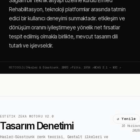
Sağlam bir teknik altyapı üzerine kurulu Ermed
Rehabilitasyon, teknoloji platformlar arasında tatmin
edici bir kullanıcı deneyimi sunmaktadır. etkileşim ve
dönüşüm oranını iyileştirmeye yönelik net fırsatlar
tespit edilmiş olmakla birlikte, mevcut tasarım dili
tutarlı ve işlevseldir.
METODOLOJI
Hasler & Süsstrunk, 2003
↗
Fitts, 1954
↗
WCAG 2.1 — W3C
↗
ESTETIK ZEKA MOTORU V2.0
↺ Yenile
Tasarım Denetimi
16 Haziran
2026
Hasler-Süsstrunk renk teorisi, Gestalt ilkeleri ve