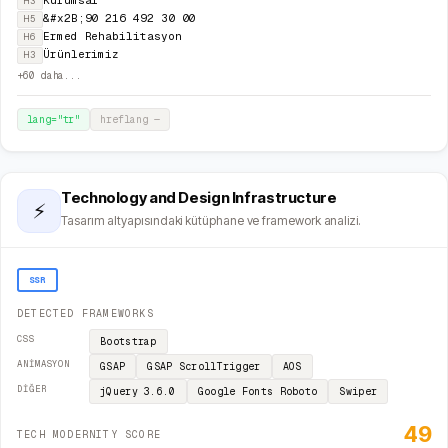
Kurumsal
H3
&#x2B;90 216 492 30 00
H5
Ermed Rehabilitasyon
H6
Ürünlerimiz
H3
+
60
daha...
lang="
tr
"
hreflang
—
Technology and Design Infrastructure
⚡
Tasarım altyapısındaki kütüphane ve framework analizi.
SSR
DETECTED FRAMEWORKS
CSS
Bootstrap
ANIMASYON
GSAP
GSAP ScrollTrigger
AOS
DIĞER
jQuery
3.6.0
Google Fonts
Roboto
Swiper
49
TECH MODERNITY SCORE