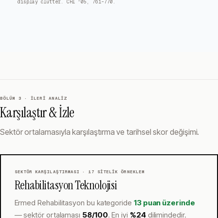
display clutter. CHI '05, 761–770.
BÖLÜM 3 · İLERI ANALIZ
Karşılaştır & İzle
Sektör ortalamasıyla karşılaştırma ve tarihsel skor değişimi.
SEKTÖR KARŞILAŞTIRMASI ·
17
SITELIK ÖRNEKLEM
Rehabilitasyon Teknolojisi
Ermed Rehabilitasyon
bu kategoride
13 puan üzerinde
— sektör ortalaması
58
/100
.
En iyi
%
24
dilimindedir.