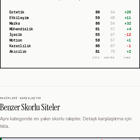
Estetik
80
54
+
26
Etkileşim
59
48
+
11
Marka
86
54
+
32
Mühendislik
61
57
+
4
İçerik
55
67
-12
Motion
58
57
+
1
Kararlılık
86
87
-1
Akıcılık
81
79
+
2
SİTE
SEKTÖR
FARK
RAKIPLERI KARŞILAŞTIR
Benzer Skorlu Siteler
Aynı kategoride en yakın skorlu rakipler. Detaylı karşılaştırma için
tıkla.