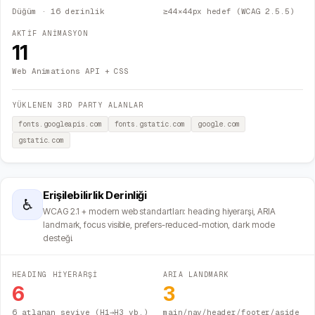
Düğüm
· 16 derinlik
≥44×44px hedef (WCAG 2.5.5)
AKTİF ANİMASYON
11
Web Animations API + CSS
YÜKLENEN 3RD PARTY ALANLAR
fonts.googleapis.com
fonts.gstatic.com
google.com
gstatic.com
Erişilebilirlik Derinliği
♿
WCAG 2.1 + modern web standartları: heading hiyerarşi, ARIA
landmark, focus visible, prefers-reduced-motion, dark mode
desteği.
HEADING HİYERARŞİ
ARIA LANDMARK
6
3
6 atlanan seviye (H1→H3 vb.)
main/nav/header/footer/aside