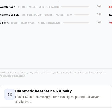
Zenginlik
88
50
%
·
içerik · medya · yapı · etkileşim
Mühendislik
61
34
%
·
stack modernliği · mimari · hijyen · perf
Craft
70
16
%
·
denge · palet uyumu · görsel karmaşıklık
Gemini gibi kara kutu yapay zeka modelleri yerine akademik formüller ve deterministik
hesaplama kullanılır.
Chromatic Aesthetics & Vitality
🎨
Hasler-Süsstrunk metriğiyle renk canlılığı ve perceptual varyans
analizi.
DOI ↗