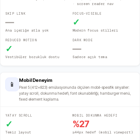
· screen reader nav
SKIP LINK
FOCUS-VISIBLE
—
✓
Ana içeriğe atla yok
Modern focus stilleri
REDUCED MOTION
DARK MODE
✓
—
Vestibüler bozukluk dostu
Sadece açık tema
Mobil Deneyim
📱
Pixel 5 (412×823) emülasyonunda ölçülen mobil-spesifik sinyaller:
yatay scroll, dokunma hedefi, font okunabilirliği, hamburger menü,
fixed element kaplama.
YATAY SCROLL
MOBİL DOKUNMA HEDEFİ
✓
%
27
Temiz layout
≥44px hedef (mobil viewport)