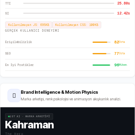
25.80
s
TTI
12.42
s
SI
Kullanılmayan JS:
695
KB
Kullanılmayan CSS:
100
KB
GERÇEK KULLANICI DENEYİMİ
82
Erişilebilirlik
Orta
77
SEO
Orta
96
En İyi Pratikler
Mükem.
Brand Intelligence & Motion Physics
🫆
Marka arketipi, renk psikolojisi ve animasyon akışkanlık analizi.
1ST AI · MARKA ARKETİPİ
Kahraman
The Hero