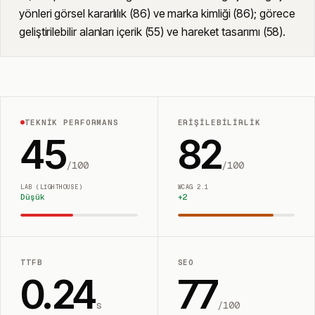
yönleri görsel kararlılık (86) ve marka kimliği (86); görece
geliştirilebilir alanları içerik (55) ve hareket tasarımı (58).
TEKNIK PERFORMANS
ERIŞILEBILIRLIK
45
82
/100
/100
LAB (LIGHTHOUSE)
WCAG 2.1
Düşük
+
2
TTFB
SEO
0.24
77
s
/100