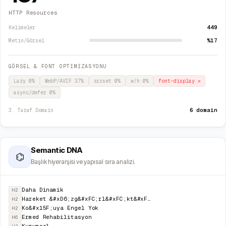
HTTP Resources
449
Kelimeler
%17
Metin/Görsel
GÖRSEL & FONT OPTİMİZASYONU
Lazy
0
%
WebP/AVIF
37
%
srcset
0
%
w/h
0
%
font-display
✕
async/defer
0
%
6 domain
3. Taraf Domain
Semantic DNA
⌬
Başlık hiyerarşisi ve yapısal sıra analizi.
Daha Dinamik
H2
Hareket &#xD6;zg&#xFC;rl&#xFC;kt&#xFC;r
H2
Ko&#x15F;uya Engel Yok
H2
Ermed Rehabilitasyon
H6