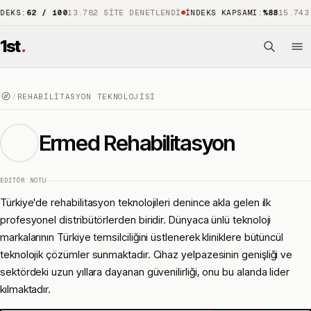
62 / 100
13.782 SITE DENETLENDI
İNDEKS KAPSAMI
:
%88
15.743 ÖNE 
1st
.
/
REHABILITASYON TEKNOLOJISI
Ermed Rehabilitasyon
EDITÖR NOTU
Türkiye'de rehabilitasyon teknolojileri denince akla gelen ilk
profesyonel distribütörlerden biridir. Dünyaca ünlü teknoloji
markalarının Türkiye temsilciliğini üstlenerek kliniklere bütüncül
teknolojik çözümler sunmaktadır. Cihaz yelpazesinin genişliği ve
sektördeki uzun yıllara dayanan güvenilirliği, onu bu alanda lider
kılmaktadır.