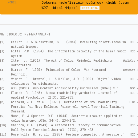
⚠
Dokunma hedeflerinin çoğu çok küçük (uyum
MOBIL
%27, ideal 44px+)
ETKI
ORTA
METODOLOJI REFERANSLARI
Hasler, D. & Suesstrunk, S.E. (2003). Measuring colorfulness in
[
1
]
DOI ↗
natural images.
Fitts, P.M. (1954). The information capacity of the human motor
[
2
]
DOI ↗
system.
Itten, J. (1961). The Art of Color. Reinhold Publishing
[
3
]
WorldCat ↗
Corporation.
Birren, F. (1969). Principles of Color. Van Nostrand
[
4
]
WorldCat ↗
Reinhold.
Viénot, F., Brettel, H. & Mollon, J.D. (1999). Digital video
[
5
]
DOI ↗
colourmaps for dichromats.
W3C (2018). Web Content Accessibility Guidelines (WCAG) 2.1.
[
6
]
W3C ↗
Flesch, R. (1948). A new readability yardstick. Journal of
[
7
]
DOI ↗
Applied Psychology, 32(3), 221–233.
Kincaid, J.P. et al. (1975). Derivation of New Readability
[
8
]
DTIC ↗
Formulas for Navy Enlisted Personnel. Naval Technical Training
Command.
Moon, P. & Spencer, D.E. (1944). Aesthetic measure applied to
[
9
]
DOI ↗
color harmony. JOSA, 34(4), 234–242.
Shannon, C.E. (1948). A mathematical theory of communication.
[
10
]
DOI ↗
Bell System Technical Journal, 27(3), 379–423.
Rosenholtz, R. et al. (2005). Feature congestion: A measure of
[
11
]
DOI ↗