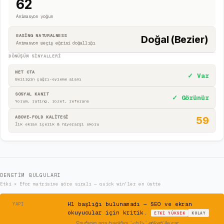
62
Animasyon yoğun
EASING NATURALNESS
Doğal (Bezier)
Animasyon geçiş eğrisi doğallığı
DÖNÜŞÜM SINYALLERI
NET CTA
✓ Var
Belirgin çağrı-eyleme alanı
SOSYAL KANIT
✓ Görünür
Yorum, rating, rozet, referans
ABOVE-FOLD KALİTESİ
59
İlk ekran içerik & hiyerarşi skoru
DENETIM BULGULARI
Etki × Efor matrisine göre sıralı — quick win'ler en üstte
⚠
H1 başlığı bulunamadı — SEO ve ekran
YAPI
okuyucular için kritik.
ETKI
YÜKSEK
KOLAY
→
Sayfanın ana başlığını `<h1>` etiketi ile sar.