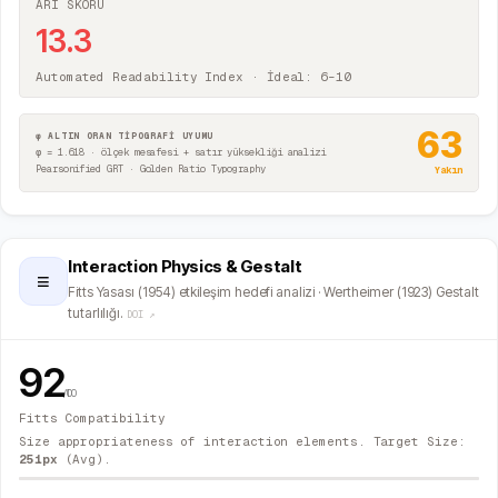
ARI SKORU
13.3
Automated Readability Index · İdeal: 6–10
63
φ ALTIN ORAN TİPOGRAFİ UYUMU
φ = 1.618 · ölçek mesafesi + satır yüksekliği analizi
Pearsonified GRT · Golden Ratio Typography
Yakın
Interaction Physics & Gestalt
≡
Fitts Yasası (1954) etkileşim hedefi analizi · Wertheimer (1923) Gestalt
tutarlılığı.
DOI ↗
92
/100
Fitts Compatibility
Size appropriateness of interaction elements. Target Size:
251
px
(Avg).