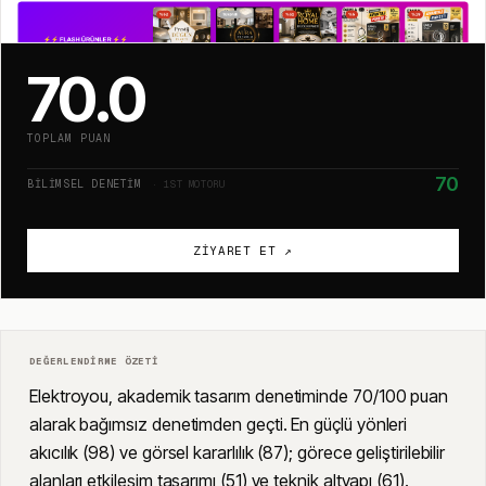
70.0
TOPLAM PUAN
70
BILIMSEL DENETIM
· 1ST MOTORU
ZIYARET ET ↗
DEĞERLENDIRME ÖZETI
Elektroyou, akademik tasarım denetiminde 70/100 puan
alarak bağımsız denetimden geçti. En güçlü yönleri
akıcılık (98) ve görsel kararlılık (87); görece geliştirilebilir
alanları etkileşim tasarımı (51) ve teknik altyapı (61).