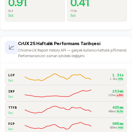
0.91
0.41
s
s
FCP
TTFB
İyi
İyi
CrUX 25 Haftalık Performans Tarihçesi
📈
Chrome UX Report History API — gerçek kullanıcı haftalık p75 trendi.
Performansınızın zaman içindeki değişimi.
1.31s
LCP
1.38s
▼
5
%
İyi
153ms
INP
127ms
▲
20
%
İyi
425ms
TTFB
488ms
▼
13
%
İyi
905ms
FCP
929ms
▼
3
%
İyi