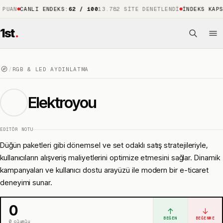
CANLI ENDEKS
:
62 / 100
13.782 SITE DENETLENDI
İNDEKS KAPSAMI
:
%
1st
.
/
RGB & LED AYDINLATMA
Elektroyou
EDITÖR NOTU
Düğün paketleri gibi dönemsel ve set odaklı satış stratejileriyle,
kullanıcıların alışveriş maliyetlerini optimize etmesini sağlar. Dinamik
kampanyaları ve kullanıcı dostu arayüzü ile modern bir e-ticaret
deneyimi sunar.
0
↑
↓
BEĞEN
BEĞENME
0
olumlu