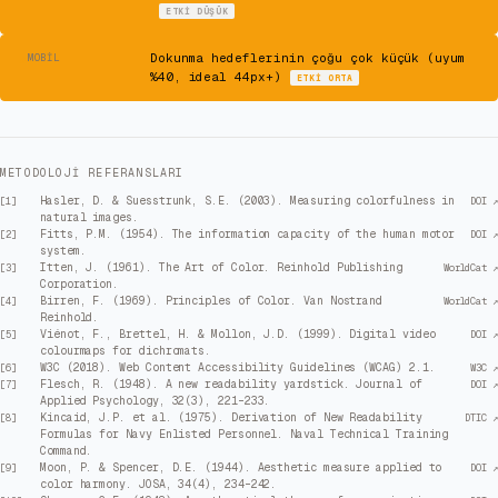
ETKI
DÜŞÜK
⚠
Dokunma hedeflerinin çoğu çok küçük (uyum
MOBIL
%40, ideal 44px+)
ETKI
ORTA
METODOLOJI REFERANSLARI
Hasler, D. & Suesstrunk, S.E. (2003). Measuring colorfulness in
[
1
]
DOI ↗
natural images.
Fitts, P.M. (1954). The information capacity of the human motor
[
2
]
DOI ↗
system.
Itten, J. (1961). The Art of Color. Reinhold Publishing
[
3
]
WorldCat ↗
Corporation.
Birren, F. (1969). Principles of Color. Van Nostrand
[
4
]
WorldCat ↗
Reinhold.
Viénot, F., Brettel, H. & Mollon, J.D. (1999). Digital video
[
5
]
DOI ↗
colourmaps for dichromats.
W3C (2018). Web Content Accessibility Guidelines (WCAG) 2.1.
[
6
]
W3C ↗
Flesch, R. (1948). A new readability yardstick. Journal of
[
7
]
DOI ↗
Applied Psychology, 32(3), 221–233.
Kincaid, J.P. et al. (1975). Derivation of New Readability
[
8
]
DTIC ↗
Formulas for Navy Enlisted Personnel. Naval Technical Training
Command.
Moon, P. & Spencer, D.E. (1944). Aesthetic measure applied to
[
9
]
DOI ↗
color harmony. JOSA, 34(4), 234–242.