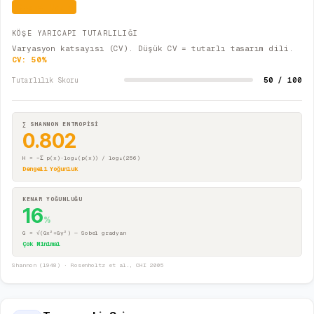
Kısmi Uyum
KÖŞE YARICAPI TUTARLILIĞI
Varyasyon katsayısı (CV). Düşük CV = tutarlı tasarım dili.
CV:
50
%
50 / 100
Tutarlılık Skoru
∑ SHANNON ENTROPİSİ
0.802
H = −Σ p(x)·log₂(p(x)) / log₂(256)
Dengeli Yoğunluk
KENAR YOĞUNLUĞU
16
%
G = √(Gx²+Gy²) — Sobel gradyan
Çok Minimal
Shannon (1948) · Rosenholtz et al., CHI 2005