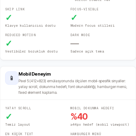
SKIP LINK
FOCUS-VISIBLE
✓
✓
Klavye kullanıcısı dostu
Modern focus stilleri
REDUCED MOTION
DARK MODE
✓
—
Vestibüler bozukluk dostu
Sadece açık tema
Mobil Deneyim
📱
Pixel 5 (412×823) emülasyonunda ölçülen mobil-spesifik sinyaller:
yatay scroll, dokunma hedefi, font okunabilirliği, hamburger menü,
fixed element kaplama.
YATAY SCROLL
MOBİL DOKUNMA HEDEFİ
✓
%
40
Temiz layout
≥44px hedef (mobil viewport)
EN KÜÇÜK TEXT
HAMBURGER MENÜ