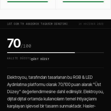
1ST.COM.TR AKADEMIK TASARIM DENETIMI
16 HAZIRAN 2026
70
/100
○
KALITE DÜZEYI
ÜST DÜZEY
Elektroyou, tarafından tasarlanan bu RGB & LED
Aydınlatma platformu olarak 70/100 puan alarak "Üst
Düzey" değerlendirmesine dahil edilmiştir. Elektroyou,
dijital dijital ortamda kullanıcıların temel ihtiyaçlarını
karşılayan işlevsel bir tasarım sunmaktadır. Hasler-