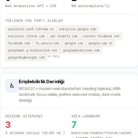
Web Animations API + CSS
%0 autocomplete'li
YÜKLENEN 3RD PARTY ALANLAR
analytics-ipv6.tiktokw.us
analytics.google.com
analytics.tiktok.com
cdn.shopify.com
connect.facebook.net
facebook.com
fp.yessco.net
google.com
google.com.tr
googleads.g.doubleclick.net
googleadservices.com
+
4
daha
googletagmanager.com
Erişilebilirlik Derinliği
♿
WCAG 2.1 + modern web standartları: heading hiyerarşi, ARIA
landmark, focus visible, prefers-reduced-motion, dark mode
desteği.
HEADING HİYERARŞİ
ARIA LANDMARK
3
7
3 atlanan seviye (H1→H3 vb.)
main/nav/header/footer/aside
· screen reader nav