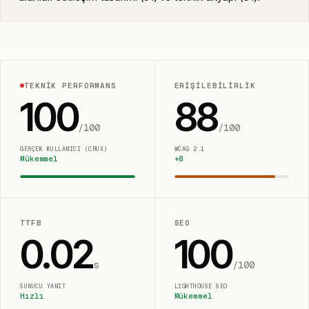
TEKNIK PERFORMANS
ERIŞILEBILIRLIK
100
88
/100
/100
GERÇEK KULLANICI (CRUX)
WCAG 2.1
Mükemmel
+
8
TTFB
SEO
0.02
100
s
/100
SUNUCU YANIT
LIGHTHOUSE SEO
Hızlı
Mükemmel