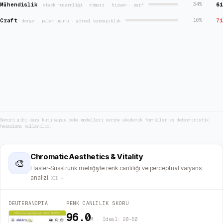
Mühendislik
61
34
%
·
stack modernliği · mimari · hijyen · perf
Craft
71
16
%
·
denge · palet uyumu · görsel karmaşıklık
Gemini gibi kara kutu yapay zeka modelleri yerine akademik formüller ve deterministik
hesaplama kullanılır.
Chromatic Aesthetics & Vitality
🎨
Hasler-Süsstrunk metriğiyle renk canlılığı ve perceptual varyans
analizi.
DOI ↗
DEUTERANOPIA
RENK CANLILIK SKORU
96.0
M · İdeal: 20–50