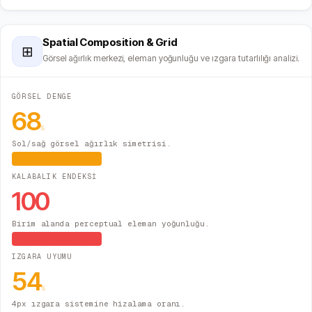
Spatial Composition & Grid
⊞
Görsel ağırlık merkezi, eleman yoğunluğu ve ızgara tutarlılığı analizi.
GÖRSEL DENGE
68
%
Sol/sağ görsel ağırlık simetrisi.
Hafif Asimetrik
KALABALIK ENDEKSİ
100
Birim alanda perceptual eleman yoğunluğu.
Yüksek Yoğunluk
IZGARA UYUMU
54
%
4px ızgara sistemine hizalama oranı.