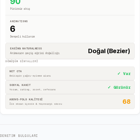
90
Pürüzsüz akış
ANIMATIONS
6
Dengeli kullanım
EASING NATURALNESS
Doğal (Bezier)
Animasyon geçiş eğrisi doğallığı
DÖNÜŞÜM SINYALLERI
NET CTA
✓ Var
Belirgin çağrı-eyleme alanı
SOSYAL KANIT
✓ Görünür
Yorum, rating, rozet, referans
ABOVE-FOLD KALİTESİ
68
İlk ekran içerik & hiyerarşi skoru
DENETIM BULGULARI