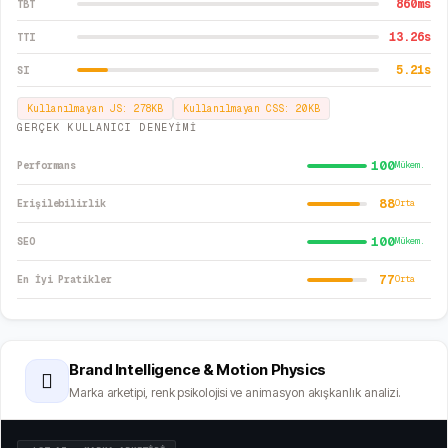
860
ms
TBT
13.26
s
TTI
5.21
s
SI
Kullanılmayan JS:
278
KB
Kullanılmayan CSS:
20
KB
GERÇEK KULLANICI DENEYİMİ
100
Performans
Mükem.
88
Erişilebilirlik
Orta
100
SEO
Mükem.
77
En İyi Pratikler
Orta
Brand Intelligence & Motion Physics
🫆
Marka arketipi, renk psikolojisi ve animasyon akışkanlık analizi.