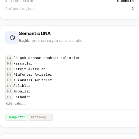
5 domain
3. Taraf Domain
2
Preload İpuçları
Semantic DNA
⌬
Başlık hiyerarşisi ve yapısal sıra analizi.
En çok aranan anahtar kelimeler
H4
Fırsatlar
H3
Sarkıt Avizeler
H3
Plafonyer Avizeler
H3
Kumandalı Avizeler
H3
Aplikler
H3
Ampuller
H3
Lambader
H3
+
152
daha...
lang="
tr
"
hreflang
—