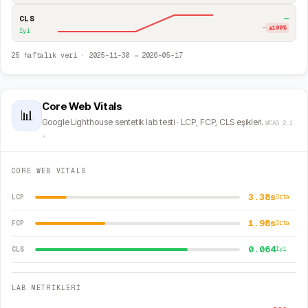
—
CLS
—
▲
100
%
İyi
25
haftalık veri ·
2025-11-30
→
2026-05-17
Core Web Vitals
📊
Google Lighthouse sentetik lab testi · LCP, FCP, CLS eşikleri.
WCAG 2.1
↗
CORE WEB VITALS
3.38s
LCP
Orta
1.98s
FCP
Orta
0.064
CLS
İyi
LAB METRİKLERİ