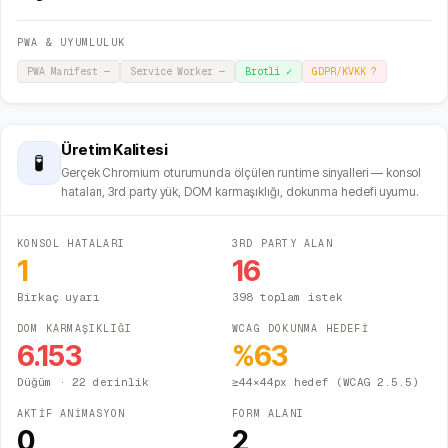
PWA & UYUMLULUK
PWA Manifest
—
Service Worker
—
Brotli
✓
GDPR/KVKK
?
Üretim Kalitesi
🧪
Gerçek Chromium oturumunda ölçülen runtime sinyalleri — konsol
hataları, 3rd party yük, DOM karmaşıklığı, dokunma hedefi uyumu.
KONSOL HATALARI
3RD PARTY ALAN
1
16
Birkaç uyarı
398 toplam istek
DOM KARMAŞIKLIĞI
WCAG DOKUNMA HEDEFİ
6.153
%
63
Düğüm
· 22 derinlik
≥44×44px hedef (WCAG 2.5.5)
AKTİF ANİMASYON
FORM ALANI
0
2