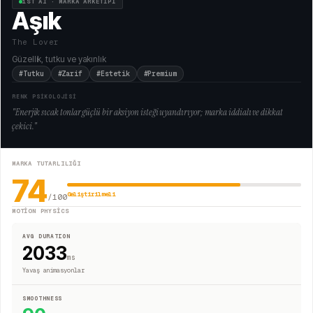
1ST AI · MARKA ARKETİPİ
Aşık
The Lover
Güzellik, tutku ve yakınlık
#Tutku
#Zarif
#Estetik
#Premium
RENK PSİKOLOJİSİ
"
Enerjik sıcak tonlar güçlü bir aksiyon isteği uyandırıyor; marka iddialı ve dikkat
çekici.
"
MARKA TUTARLILIĞI
74
Geliştirilmeli
/100
MOTION PHYSICS
AVG DURATION
2033
ms
Yavaş animasyonlar
SMOOTHNESS