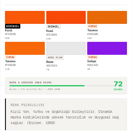
BIRINCIL
VURGU
İKINCIL
Kızıl
Turuncu
Kızıl
#F85808
#E86808
#F84808
38
%
16
%
24
%
VURGU
VURGU
ARKA PLAN
Turuncu
İndigo
Beyaz
#F86808
#8818E8
#E8E8E8
11
%
4
%
7
%
72
MOON & SPENCER ORAN SKORU
A₁/A₂ = (V₂·C₂)/(V₁·C₁) — JOSA 1944
Uyumlu
RENK PSİKOLOJİSİ
Kızıl ton; tutku ve özgünlüğü birleştirir. Dinamik
marka kimliklerinde yüksek tanınırlık ve duygusal bağ
sağlar. (Birren, 1969)