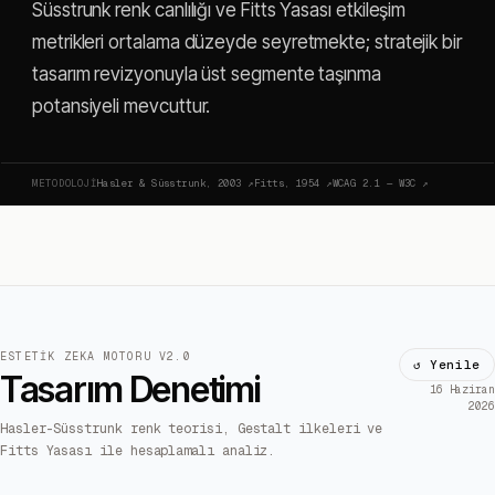
Süsstrunk renk canlılığı ve Fitts Yasası etkileşim
metrikleri ortalama düzeyde seyretmekte; stratejik bir
tasarım revizyonuyla üst segmente taşınma
potansiyeli mevcuttur.
METODOLOJI
Hasler & Süsstrunk, 2003
↗
Fitts, 1954
↗
WCAG 2.1 — W3C
↗
ESTETIK ZEKA MOTORU V2.0
↺ Yenile
Tasarım Denetimi
16 Haziran
2026
Hasler-Süsstrunk renk teorisi, Gestalt ilkeleri ve
Fitts Yasası ile hesaplamalı analiz.