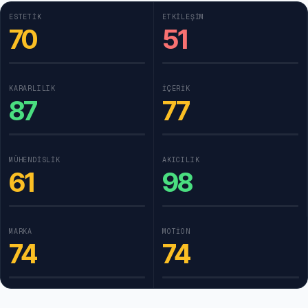
ESTETIK
ETKILEŞIM
70
51
KARARLILIK
İÇERIK
87
77
MÜHENDISLIK
AKICILIK
61
98
MARKA
MOTION
74
74