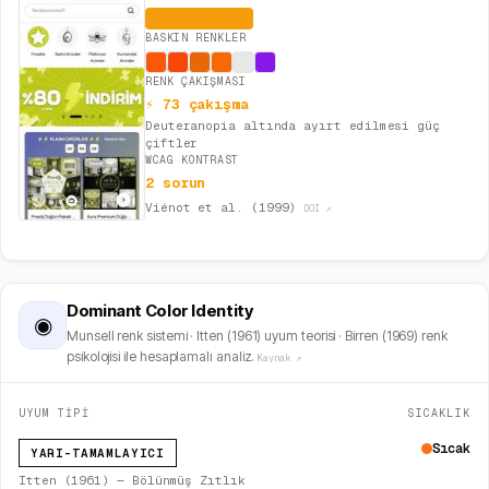
Aşırı Canlı
BASKIN RENKLER
RENK ÇAKIŞMASI
⚡ 73 çakışma
Deuteranopia altında ayırt edilmesi güç
çiftler
WCAG KONTRAST
2 sorun
Viénot et al. (1999)
DOI ↗
Dominant Color Identity
◉
Munsell renk sistemi · Itten (1961) uyum teorisi · Birren (1969) renk
psikolojisi ile hesaplamalı analiz.
Kaynak ↗
UYUM TİPİ
SICAKLIK
Sıcak
YARI-TAMAMLAYICI
Itten (1961) — Bölünmüş Zıtlık