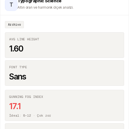
Typographic Science
T
Altın oran ve harmonik ölçek analizi.
Archivo
AVG LINE HEIGHT
1.60
FONT TYPE
Sans
GUNNING FOG INDEX
17.1
İdeal: 8–12 ·
Çok zor