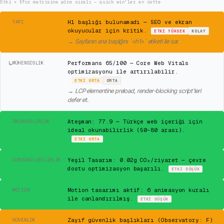
Etki × Efor matrisine göre sıralı — quick win'ler en üstte
⚠
H1 başlığı bulunamadı — SEO ve ekran
YAPI
okuyucular için kritik.
ETKI
YÜKSEK
KOLAY
→
Sayfanın ana başlığını `<h1>` etiketi ile sar.
↳
Performans 65/100 — Core Web Vitals
MÜHENDISLIK
optimizasyonu ile artırılabilir.
ETKI
ORTA
ORTA
→
LCP elementine preload, render-blocking script'leri
defer et.
✓
Ateşman: 77.9 — Türkçe web içeriği için
OKUNABILIRLIK
ideal okunabilirlik (50-80 arası).
ETKI
ORTA
✓
Yeşil Tasarım: 0.02g CO₂/ziyaret — çevre
SÜRDÜRÜLEBILIRLIK
dostu optimizasyon başarılı.
ETKI
DÜŞÜK
✓
Motion tasarımı aktif: 6 animasyon kuralı
MOTION
ile canlandırılmış.
ETKI
DÜŞÜK
⚠
Zayıf güvenlik başlıkları (Observatory: F)
GÜVENLIK