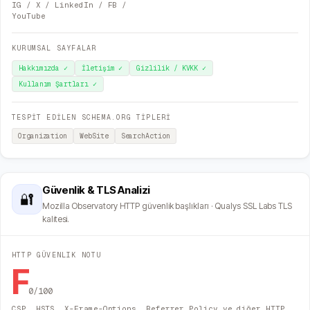
IG / X / LinkedIn / FB /
YouTube
KURUMSAL SAYFALAR
Hakkımızda
✓
İletişim
✓
Gizlilik / KVKK
✓
Kullanım Şartları
✓
TESPİT EDİLEN SCHEMA.ORG TİPLERİ
Organization
WebSite
SearchAction
Güvenlik & TLS Analizi
🔐
Mozilla Observatory HTTP güvenlik başlıkları · Qualys SSL Labs TLS
kalitesi.
HTTP GÜVENLIK NOTU
F
0
/100
CSP, HSTS, X-Frame-Options, Referrer Policy ve diğer HTTP