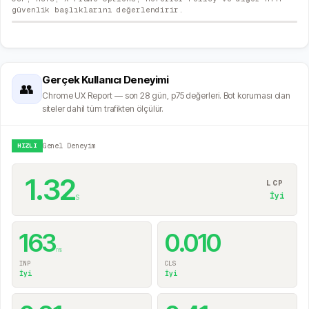
güvenlik başlıklarını değerlendirir.
Gerçek Kullanıcı Deneyimi
👥
Chrome UX Report — son 28 gün, p75 değerleri. Bot koruması olan
siteler dahil tüm trafikten ölçülür.
HIZLI
Genel Deneyim
1.32
LCP
s
İyi
163
0.010
ms
INP
CLS
İyi
İyi