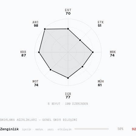
EST
70
AKC
ETK
98
51
KRR
MRK
87
74
MÜH
MOT
74
61
İÇR
77
8 BOYUT · 100 ÜZERİNDEN
SKORLAMA AĞIRLIKLARI — GENEL SKOR BILEŞIMI
Zenginlik
92
50
%
·
içerik · medya · yapı · etkileşim