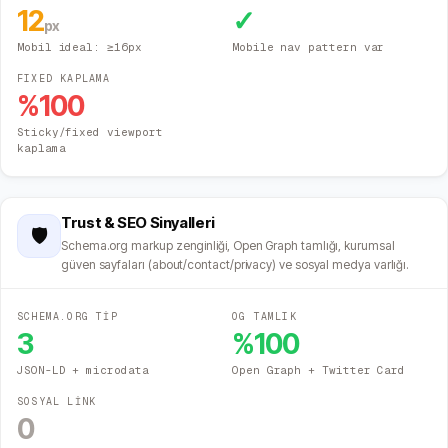
12
✓
px
Mobil ideal: ≥16px
Mobile nav pattern var
FIXED KAPLAMA
%
100
Sticky/fixed viewport
kaplama
Trust & SEO Sinyalleri
🛡️
Schema.org markup zenginliği, Open Graph tamlığı, kurumsal
güven sayfaları (about/contact/privacy) ve sosyal medya varlığı.
SCHEMA.ORG TİP
OG TAMLIK
3
%
100
JSON-LD + microdata
Open Graph + Twitter Card
SOSYAL LİNK
0