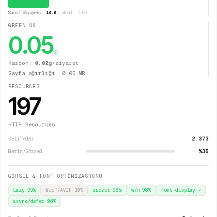
Çok Kolay
Sınıf Seviyesi:
16.0
(ideal: 7–8)
GREEN UX
0.05
MB
Karbon:
0.02
g
/ziyaret
Sayfa ağırlığı:
0.05
MB
RESOURCES
197
HTTP Resources
2.373
Kelimeler
%35
Metin/Görsel
GÖRSEL & FONT OPTİMİZASYONU
Lazy
99
%
WebP/AVIF
10
%
srcset
98
%
w/h
98
%
font-display
✓
async/defer
96
%