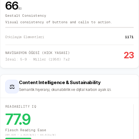
66
/100
Gestalt Consistency
Visual consistency of buttons and calls to action.
1171
Etkileşim Elementleri
23
NAVİGASYON ÖĞESİ (HICK YASASI)
İdeal: 5–9 · Miller (1956) 7±2
Content Intelligence & Sustainability
⚖
Semantik hiyerarşi, okunabilirlik ve dijital karbon ayak izi.
READABILITY IQ
77.9
Flesch Reading Ease
206.835 − 1.015(W/S) − 84.6(Sy/W)