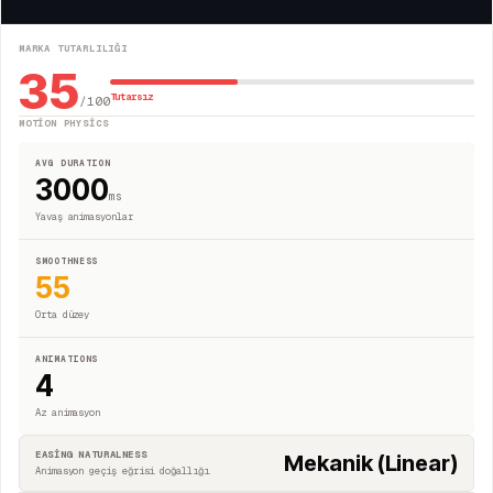
MARKA TUTARLILIĞI
35
Tutarsız
/100
MOTION PHYSICS
AVG DURATION
3000
ms
Yavaş animasyonlar
SMOOTHNESS
55
Orta düzey
ANIMATIONS
4
Az animasyon
EASING NATURALNESS
Mekanik (Linear)
Animasyon geçiş eğrisi doğallığı