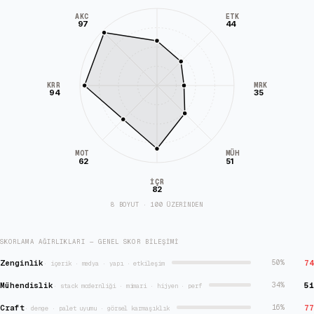
AKC
ETK
97
44
KRR
MRK
94
35
MÜH
MOT
62
51
İÇR
82
8 BOYUT · 100 ÜZERİNDEN
SKORLAMA AĞIRLIKLARI — GENEL SKOR BILEŞIMI
Zenginlik
74
50
%
·
içerik · medya · yapı · etkileşim
Mühendislik
51
34
%
·
stack modernliği · mimari · hijyen · perf
Craft
77
16
%
·
denge · palet uyumu · görsel karmaşıklık