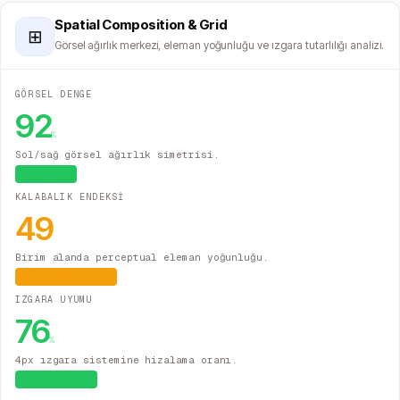
Spatial Composition & Grid
⊞
Görsel ağırlık merkezi, eleman yoğunluğu ve ızgara tutarlılığı analizi.
GÖRSEL DENGE
92
%
Sol/sağ görsel ağırlık simetrisi.
Dengeli
KALABALIK ENDEKSİ
49
Birim alanda perceptual eleman yoğunluğu.
Orta Yoğunluk
IZGARA UYUMU
76
%
4px ızgara sistemine hizalama oranı.
Sistematik