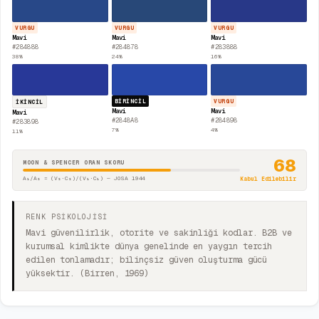
VURGU
VURGU
VURGU
Mavi
Mavi
Mavi
#284888
#284878
#283888
38
%
24
%
16
%
BIRINCIL
VURGU
İKINCIL
Mavi
Mavi
Mavi
#2848A8
#284898
#283898
7
%
4
%
11
%
68
MOON & SPENCER ORAN SKORU
A₁/A₂ = (V₂·C₂)/(V₁·C₁) — JOSA 1944
Kabul Edilebilir
RENK PSİKOLOJİSİ
Mavi güvenilirlik, otorite ve sakinliği kodlar. B2B ve
kurumsal kimlikte dünya genelinde en yaygın tercih
edilen tonlamadır; bilinçsiz güven oluşturma gücü
yüksektir. (Birren, 1969)