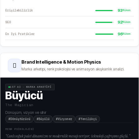
93
Erişilebilirlik
Mükem.
92
SEO
Mükem.
96
En İyi Pratikler
Mükem.
Brand Intelligence & Motion Physics
🫆
Marka arketipi, renk psikolojisi ve animasyon akışkanlık analizi.
1ST AI · MARKA ARKETİPİ
Büyücü
The Magician
Dönüşüm, vizyon ve sihir
#Dönüştürücü
#Büyülü
#Vizyoner
#Yenilikçi
RENK PSİKOLOJİSİ
"
Canlı soğuk palet dinamizm ve modernlik mesajı veriyor; teknoloji çağrışımı güçlü.
"