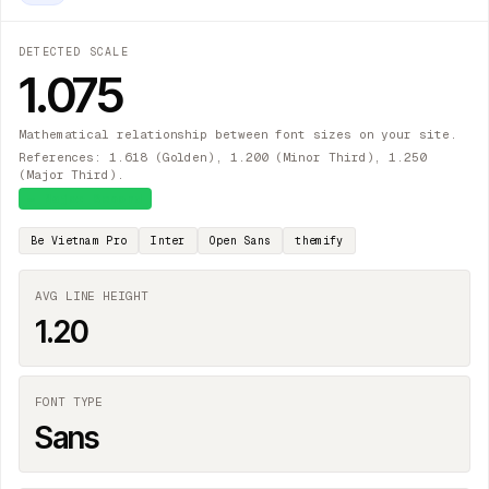
DETECTED SCALE
1.075
Mathematical relationship between font sizes on your site.
References: 1.618 (Golden), 1.200 (Minor Third), 1.250
(Major Third).
≈
Major Second
Be Vietnam Pro
Inter
Open Sans
themify
AVG LINE HEIGHT
1.20
FONT TYPE
Sans