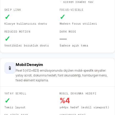
· screen reader nav
SKIP LINK
FOCUS-VISIBLE
✓
✓
Klavye kullanıcısı dostu
Modern focus stilleri
REDUCED MOTION
DARK MODE
✓
—
Vestibüler bozukluk dostu
Sadece açık tema
Mobil Deneyim
📱
Pixel 5 (412×823) emülasyonunda ölçülen mobil-spesifik sinyaller:
yatay scroll, dokunma hedefi, font okunabilirliği, hamburger menü,
fixed element kaplama.
YATAY SCROLL
MOBİL DOKUNMA HEDEFİ
✓
%
4
Temiz layout
≥44px hedef (mobil viewport)