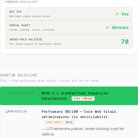
DÖNÜŞÜM SINYALLERI
NET CTA
✓ Var
Belirgin çağrı-eyleme alanı
SOSYAL KANIT
✓ Görünür
Yorum, rating, rozet, referans
ABOVE-FOLD KALİTESİ
78
İlk ekran içerik & hiyerarşi skoru
DENETIM BULGULARI
Etki × Efor matrisine göre sıralı — quick win'ler en üstte
✓
WCAG 2.1 standartları başarıyla
ERIŞILEBILIRLIK
karşılanıyor.
ETKI
YÜKSEK
↳
Performans 60/100 — Core Web Vitals
MÜHENDISLIK
optimizasyonu ile artırılabilir.
ETKI
ORTA
ORTA
→
LCP elementine preload, render-blocking script'leri
defer et.