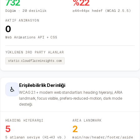
732
%
22
Düğüm
· 20 derinlik
≥44×44px hedef (WCAG 2.5.5)
AKTİF ANİMASYON
0
Web Animations API + CSS
YÜKLENEN 3RD PARTY ALANLAR
static.cloudflareinsights.com
Erişilebilirlik Derinliği
♿
WCAG 2.1 + modern web standartları: heading hiyerarşi, ARIA
landmark, focus visible, prefers-reduced-motion, dark mode
desteği.
HEADING HİYERARŞİ
ARIA LANDMARK
5
2
5 atlanan seviye (H1→H3 vb.)
main/nav/header/footer/aside