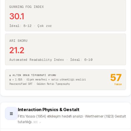
GUNNING FOG INDEX
30.1
İdeal: 8–12 ·
Çok zor
ARI SKORU
21.2
Automated Readability Index · İdeal: 6–10
57
φ ALTIN ORAN TİPOGRAFİ UYUMU
φ = 1.618 · ölçek mesafesi + satır yüksekliği analizi
Pearsonified GRT · Golden Ratio Typography
Yakın
Interaction Physics & Gestalt
≡
Fitts Yasası (1954) etkileşim hedefi analizi · Wertheimer (1923) Gestalt
tutarlılığı.
DOI ↗