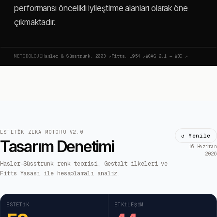
performansı öncelikli iyileştirme alanları olarak öne
çıkmaktadır.
METODOLOJI
Hasler & Süsstrunk, 2003
↗
Fitts, 1954
↗
WCAG 2.1 — W3C
↗
ESTETIK ZEKA MOTORU V2.0
↺ Yenile
Tasarım Denetimi
16 Haziran
2026
Hasler-Süsstrunk renk teorisi, Gestalt ilkeleri ve
Fitts Yasası ile hesaplamalı analiz.
ESTETIK
ETKILEŞIM