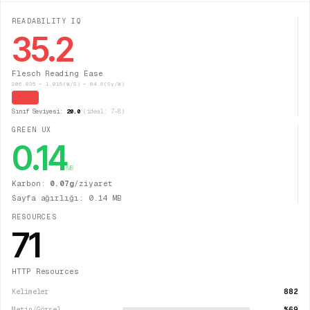
READABILITY IQ
35.2
Flesch Reading Ease
206.835 − 1.015(W/S) − 84.6(Sy/W)
Zor
Sınıf Seviyesi:
20.0
(ideal: 7–8)
GREEN UX
0.14
MB
Karbon:
0.07
g
/ziyaret
Sayfa ağırlığı:
0.14
MB
RESOURCES
71
HTTP Resources
882
Kelimeler
%69
Metin/Görsel