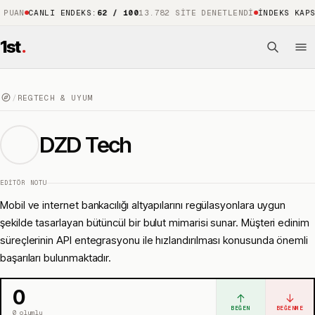
CANLI ENDEKS
:
62 / 100
13.782 SITE DENETLENDI
İNDEKS KAPSAMI
:
%
1st
.
/
REGTECH & UYUM
DZD Tech
EDITÖR NOTU
Mobil ve internet bankacılığı altyapılarını regülasyonlara uygun
şekilde tasarlayan bütüncül bir bulut mimarisi sunar. Müşteri edinim
süreçlerinin API entegrasyonu ile hızlandırılması konusunda önemli
başarıları bulunmaktadır.
0
↑
↓
BEĞEN
BEĞENME
0
olumlu