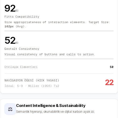
92
/100
Fitts Compatibility
Size appropriateness of interaction elements. Target Size:
162
px
(Avg).
52
/100
Gestalt Consistency
Visual consistency of buttons and calls to action.
50
Etkileşim Elementleri
22
NAVİGASYON ÖĞESİ (HICK YASASI)
İdeal: 5–9 · Miller (1956) 7±2
Content Intelligence & Sustainability
⚖
Semantik hiyerarşi, okunabilirlik ve dijital karbon ayak izi.