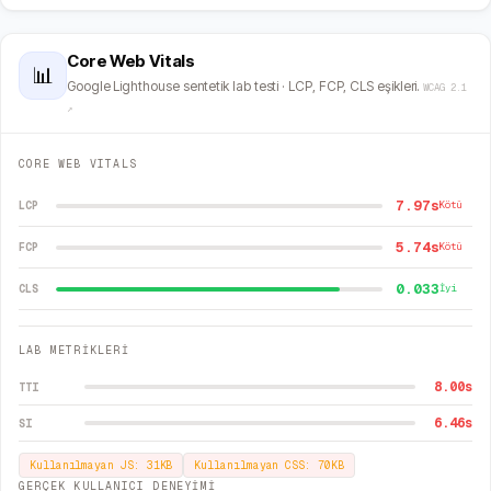
Core Web Vitals
📊
Google Lighthouse sentetik lab testi · LCP, FCP, CLS eşikleri.
WCAG 2.1
↗
CORE WEB VITALS
7.97s
LCP
Kötü
5.74s
FCP
Kötü
0.033
CLS
İyi
LAB METRİKLERİ
8.00
s
TTI
6.46
s
SI
Kullanılmayan JS:
31
KB
Kullanılmayan CSS:
70
KB
GERÇEK KULLANICI DENEYİMİ