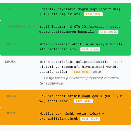
✓
Semantik hiyerarşi doğru yapılandırılmış
YAPI
(H1 + alt başlıklar).
ETKI
ORTA
✓
Yeşil Tasarım: 0.07g CO₂/ziyaret — çevre
SÜRDÜRÜLEBILIRLIK
dostu optimizasyon başarılı.
ETKI
DÜŞÜK
✓
Motion tasarımı aktif: 4 animasyon kuralı
MOTION
ile canlandırılmış.
ETKI
DÜŞÜK
↳
Marka tutarlılığı geliştirilebilir — renk
MARKA
sistemi ve tipografi hiyerarşisi yeniden
tasarlanabilir.
ETKI
ORTA
ZORLU
→
Design tokens (CSS custom properties) ile merkezi
tema sistemi kur.
⚠
Dokunma hedeflerinin çoğu çok küçük (uyum
MOBIL
%4, ideal 44px+)
ETKI
ORTA
⚠
Mobilde çok küçük metin (10px) —
MOBIL
okunabilirlik düşük
ETKI
DÜŞÜK