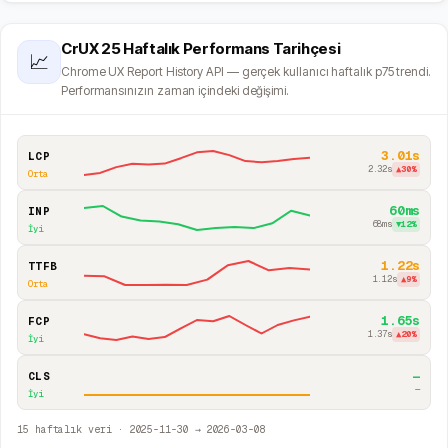
CrUX 25 Haftalık Performans Tarihçesi
📈
Chrome UX Report History API — gerçek kullanıcı haftalık p75 trendi.
Performansınızın zaman içindeki değişimi.
3.01s
LCP
2.32s
▲
30
%
Orta
60ms
INP
68ms
▼
12
%
İyi
1.22s
TTFB
1.12s
▲
9
%
Orta
1.65s
FCP
1.37s
▲
20
%
İyi
—
CLS
—
İyi
15
haftalık veri ·
2025-11-30
→
2026-03-08