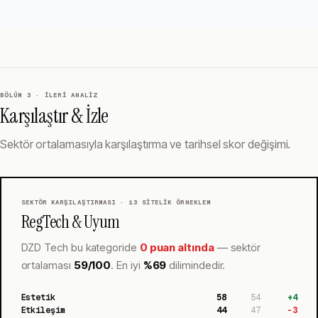
BÖLÜM 3 · İLERI ANALIZ
Karşılaştır & İzle
Sektör ortalamasıyla karşılaştırma ve tarihsel skor değişimi.
SEKTÖR KARŞILAŞTIRMASI ·
13
SITELIK ÖRNEKLEM
RegTech & Uyum
DZD Tech
bu kategoride
0 puan altında
— sektör
ortalaması
59
/100
.
En iyi
%
69
dilimindedir.
Estetik
58
54
+
4
Etkileşim
44
47
-3