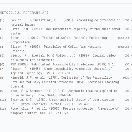
METODOLOJI REFERANSLARI
Hasler, D. & Suesstrunk, S.E. (2003). Measuring colorfulness in
[
1
]
DOI ↗
natural images.
Fitts, P.M. (1954). The information capacity of the human motor
[
2
]
DOI ↗
system.
Itten, J. (1961). The Art of Color. Reinhold Publishing
[
3
]
WorldCat ↗
Corporation.
Birren, F. (1969). Principles of Color. Van Nostrand
[
4
]
WorldCat ↗
Reinhold.
Viénot, F., Brettel, H. & Mollon, J.D. (1999). Digital video
[
5
]
DOI ↗
colourmaps for dichromats.
W3C (2018). Web Content Accessibility Guidelines (WCAG) 2.1.
[
6
]
W3C ↗
Flesch, R. (1948). A new readability yardstick. Journal of
[
7
]
DOI ↗
Applied Psychology, 32(3), 221–233.
Kincaid, J.P. et al. (1975). Derivation of New Readability
[
8
]
DTIC ↗
Formulas for Navy Enlisted Personnel. Naval Technical Training
Command.
Moon, P. & Spencer, D.E. (1944). Aesthetic measure applied to
[
9
]
DOI ↗
color harmony. JOSA, 34(4), 234–242.
Shannon, C.E. (1948). A mathematical theory of communication.
[
10
]
DOI ↗
Bell System Technical Journal, 27(3), 379–423.
Rosenholtz, R. et al. (2005). Feature congestion: A measure of
[
11
]
DOI ↗
display clutter. CHI '05, 761–770.