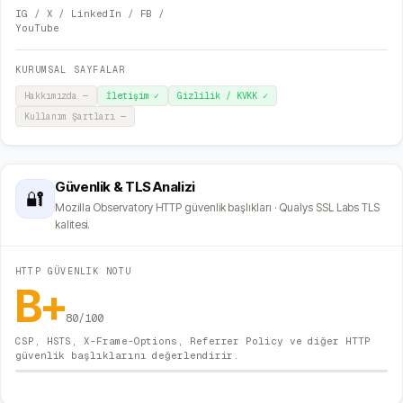
IG / X / LinkedIn / FB /
YouTube
KURUMSAL SAYFALAR
Hakkımızda
—
İletişim
✓
Gizlilik / KVKK
✓
Kullanım Şartları
—
Güvenlik & TLS Analizi
🔐
Mozilla Observatory HTTP güvenlik başlıkları · Qualys SSL Labs TLS
kalitesi.
HTTP GÜVENLIK NOTU
B+
80
/100
CSP, HSTS, X-Frame-Options, Referrer Policy ve diğer HTTP
güvenlik başlıklarını değerlendirir.