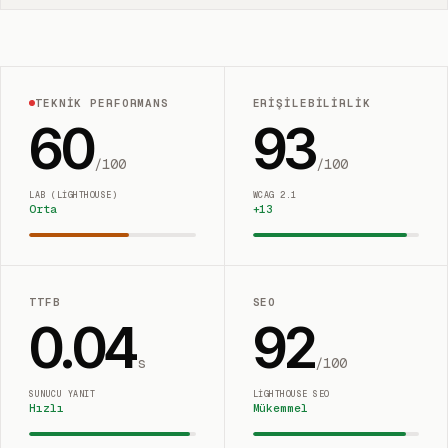
TEKNIK PERFORMANS
ERIŞILEBILIRLIK
60
93
/100
/100
LAB (LIGHTHOUSE)
WCAG 2.1
Orta
+
13
TTFB
SEO
0.04
92
s
/100
SUNUCU YANIT
LIGHTHOUSE SEO
Hızlı
Mükemmel