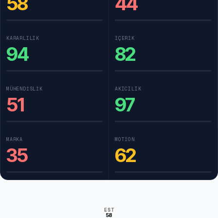
58
44
KARARLILIK
İÇERIK
94
82
MÜHENDISLIK
AKICILIK
51
97
MARKA
MOTION
35
62
EST
58