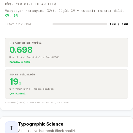
KÖŞE YARICAPI TUTARLILIĞI
Varyasyon katsayısı (CV). Düşük CV = tutarlı tasarım dili.
CV:
0
%
100 / 100
Tutarlılık Skoru
∑ SHANNON ENTROPİSİ
0.698
H = −Σ p(x)·log₂(p(x)) / log₂(256)
Minimal & Sade
KENAR YOĞUNLUĞU
19
%
G = √(Gx²+Gy²) — Sobel gradyan
Çok Minimal
Shannon (1948) · Rosenholtz et al., CHI 2005
Typographic Science
T
Altın oran ve harmonik ölçek analizi.