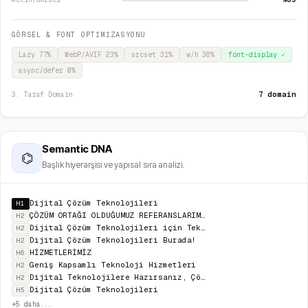
GÖRSEL & FONT OPTİMİZASYONU
Lazy
77
%
WebP/AVIF
23
%
srcset
31
%
w/h
38
%
font-display
✓
async/defer
0
%
7 domain
3. Taraf Domain
Semantic DNA
⌬
Başlık hiyerarşisi ve yapısal sıra analizi.
Dijital Çözüm Teknolojileri
H1
ÇÖZÜM ORTAĞI OLDUĞUMUZ REFERANSLARIMIZI KEŞFEDİN
H2
Dijital Çözüm Teknolojileri için Tek Ortak!
H2
Dijital Çözüm Teknolojileri Burada!
H2
HİZMETLERİMİZ
H6
Geniş Kapsamlı Teknoloji Hizmetleri
H2
Dijital Teknolojilere Hazırsanız, Çözüm Teknolojileri Burada!
H2
Dijital Çözüm Teknolojileri
H5
+
5
daha...