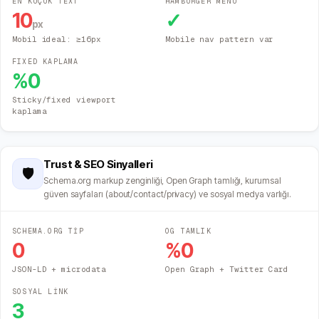
EN KÜÇÜK TEXT
HAMBURGER MENÜ
10
✓
px
Mobil ideal: ≥16px
Mobile nav pattern var
FIXED KAPLAMA
%
0
Sticky/fixed viewport
kaplama
Trust & SEO Sinyalleri
🛡️
Schema.org markup zenginliği, Open Graph tamlığı, kurumsal
güven sayfaları (about/contact/privacy) ve sosyal medya varlığı.
SCHEMA.ORG TİP
OG TAMLIK
0
%
0
JSON-LD + microdata
Open Graph + Twitter Card
SOSYAL LİNK
3