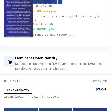
RENK ÇAKIŞMASI
⚡ 69 çakışma
Deuteranopia altında ayırt edilmesi güç
çiftler
WCAG KONTRAST
✓ Sorun yok
Viénot et al. (1999)
DOI ↗
Dominant Color Identity
◉
Munsell renk sistemi · Itten (1961) uyum teorisi · Birren (1969) renk
psikolojisi ile hesaplamalı analiz.
Kaynak ↗
UYUM TİPİ
SICAKLIK
Soğuk
MONOKROMATIK
Itten (1961) — Tekil Ton Sistemi