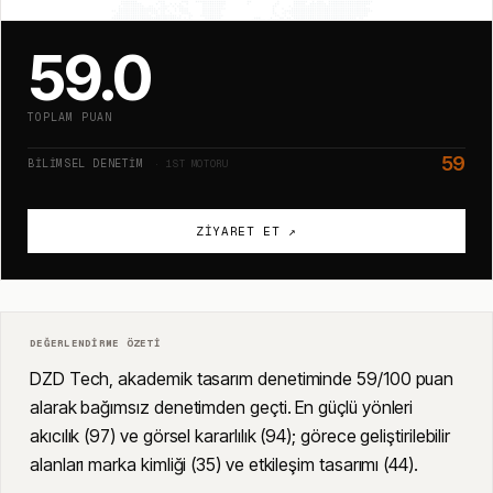
59.0
TOPLAM PUAN
59
BILIMSEL DENETIM
· 1ST MOTORU
ZIYARET ET ↗
DEĞERLENDIRME ÖZETI
DZD Tech, akademik tasarım denetiminde 59/100 puan
alarak bağımsız denetimden geçti. En güçlü yönleri
akıcılık (97) ve görsel kararlılık (94); görece geliştirilebilir
alanları marka kimliği (35) ve etkileşim tasarımı (44).