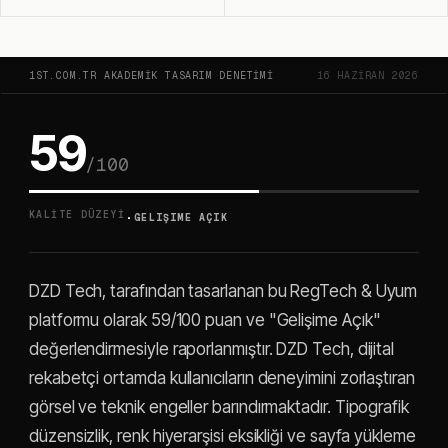
1ST.COM.TR AKADEMIK TASARIM DENETIMI
16 HAZIRAN 2026
59
/100
·
KALITE DÜZEYI
GELIŞIME AÇIK
DZD Tech, tarafından tasarlanan bu RegTech & Uyum
platformu olarak 59/100 puan ve "Gelişime Açık"
değerlendirmesiyle raporlanmıştır. DZD Tech, dijital
rekabetçi ortamda kullanıcıların deneyimini zorlaştıran
görsel ve teknik engeller barındırmaktadır. Tipografik
düzensizlik, renk hiyerarşisi eksikliği ve sayfa yükleme