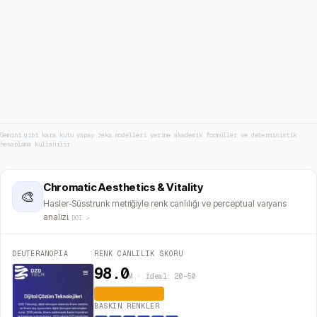
Gemini gibi kara kutu yapay zeka modelleri yerine akademik formüller ve deterministik
hesaplama kullanılır.
Chromatic Aesthetics & Vitality
🎨
Hasler-Süsstrunk metriğiyle renk canlılığı ve perceptual varyans
analizi.
DOI ↗
DEUTERANOPIA
RENK CANLILIK SKORU
98.0
M · İdeal: 20–50
Aşırı Canlı
BASKIN RENKLER