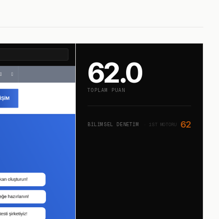
62.0
TOPLAM PUAN
62
BILIMSEL DENETIM
· 1ST MOTORU