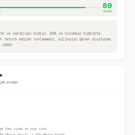
89
4
Uyumlu
ite ve sakinliği kodlar. B2B ve kurumsal kimlikte
ın tercih edilen tonlamadır; bilinçsiz güven oluşturma
, 1969)
e
ek analizi.
en font sizes on your site.
00 (Minor Third), 1.250 (Major Third).