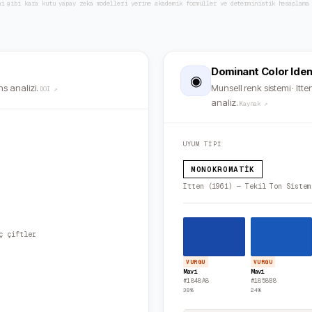
ni gibi kara kutu yapay zeka modelleri yerine akademik formüller ve deterministik hesaplama
Dominant Color Iden
◉
s analizi.
Munsell renk sistemi · Itten
DOI ↗
analiz.
Kaynak ↗
UYUM TİPİ
MONOKROMATIK
Itten (1961) — Tekil Ton Sistem
ç çiftler
VURGU
VURGU
Mavi
Mavi
#1848A8
#1858B8
38
%
24
%