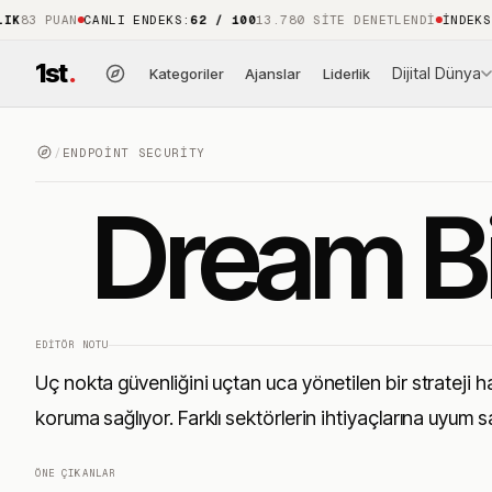
 PUAN
CANLI ENDEKS
:
62 / 100
13.780 SITE DENETLENDI
İNDEKS KAPS
1st
.
Dijital Dünya
Kategoriler
Ajanslar
Liderlik
/
ENDPOINT SECURITY
Dream Bi
EDITÖR NOTU
Uç nokta güvenliğini uçtan uca yönetilen bir strateji h
koruma sağlıyor. Farklı sektörlerin ihtiyaçlarına uyum s
ÖNE ÇIKANLAR