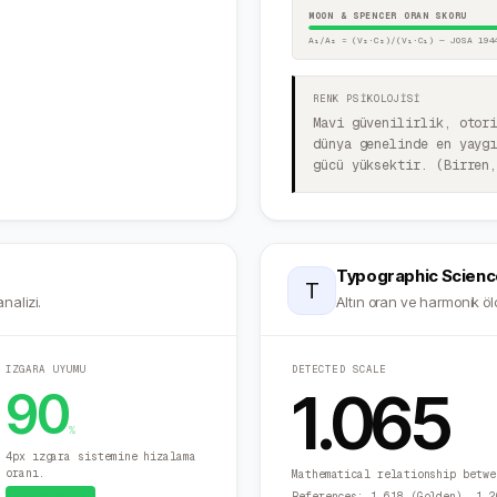
MOON & SPENCER ORAN SKORU
A₁/A₂ = (V₂·C₂)/(V₁·C₁) — JOSA 194
RENK PSİKOLOJİSİ
Mavi güvenilirlik, otor
dünya genelinde en yayg
gücü yüksektir. (Birren
Typographic Scienc
T
nalizi.
Altın oran ve harmonik ölç
IZGARA UYUMU
DETECTED SCALE
1.065
90
%
4px ızgara sistemine hizalama
oranı.
Mathematical relationship betwe
Sistematik
References: 1.618 (Golden), 1.2