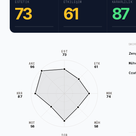
ESTETIK
ETKILEŞIM
KARARLILIK
73
61
87
SKO
EST
Zen
73
Müh
AKC
ETK
96
61
Cra
KRR
MRK
87
74
MÜH
MOT
56
58
İÇR