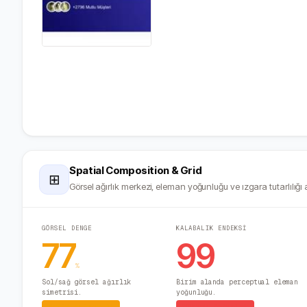
Spatial Composition & Grid
⊞
Görsel ağırlık merkezi, eleman yoğunluğu ve ızgara tutarlılığı a
GÖRSEL DENGE
KALABALIK ENDEKSİ
77
99
%
Sol/sağ görsel ağırlık
Birim alanda perceptual eleman
simetrisi.
yoğunluğu.
Hafif Asimetrik
Yüksek Yoğunluk