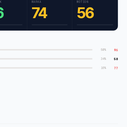
K
MARKA
MOTION
6
74
56
91
50
%
58
34
%
77
16
%