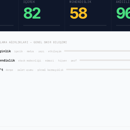
İÇERIK
MÜHENDISLIK
AKICILI
82
58
9
RLAMA AĞIRLIKLARI — GENEL SKOR BILEŞIMI
ginlik
·
içerik · medya · yapı · etkileşim
endislik
·
stack modernliği · mimari · hijyen · perf
ft
·
denge · palet uyumu · görsel karmaşıklık