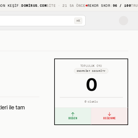
ŞIF
:
DOMIRUS.COM
SITE · 21 SA ÖNCE
REKOR SKOR
:
96 / 100
TRUSTHOO
⌘K
TOPLULUK OYU
ENDPOINT SECURITY
0
0
olumlu
eri ile tam
↑
↓
BEĞEN
BEĞENME