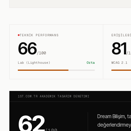
TEKNIK PERFORMANS
ERIŞILEB
66
81
/100
/1
Lab (Lighthouse)
Orta
WCAG 2.1
1ST.COM.TR AKADEMIK TASARIM DENETIMI
62
Dream Bilişim, 
değerlendirmeye 
/100