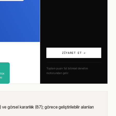
ZIYARET ET ↗
Toplam puan 1st bilimsel denetim
motorundan gelir.
örsel kararlılık (87); görece geliştirilebilir alanları