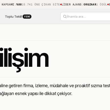
AMI
:
%88
15.741 ÖNE ÇIKAN SITE
LIDER AJANS
:
ORGZAAR
1 ÖDÜL
SON KE
Toplu Teklif
İlhamla ara…
YENI
lişim
aline getiren firma, izleme, müdahale ve proaktif sızma testl
ağlayan esnek yapısı ile dikkat çekiyor.