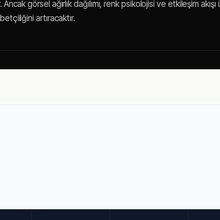
 Ancak görsel ağırlık dağılımı, renk psikolojisi ve etkileşim akış
tçiliğini artıracaktır.