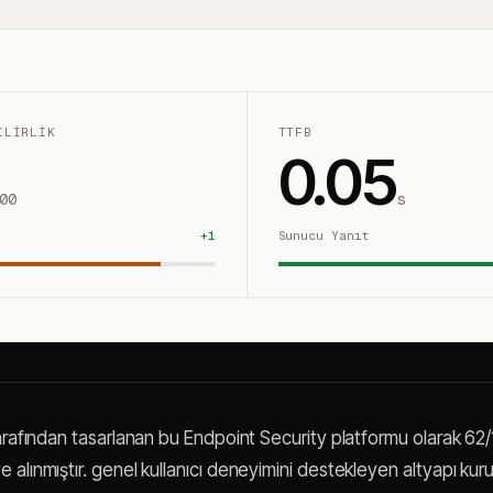
ILIRLIK
TTFB
0.05
00
s
+
1
Sunucu Yanıt
tarafından tasarlanan bu Endpoint Security platformu olarak 6
alınmıştır. genel kullanıcı deneyimini destekleyen altyapı kurulu