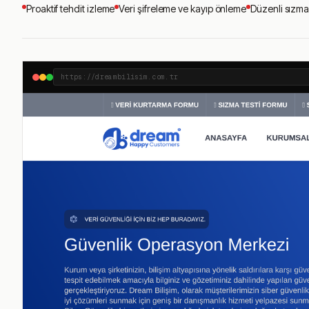
Proaktif tehdit izleme
Veri şifreleme ve kayıp önleme
Düzenli sızma 
https://dreambilisim.com.tr