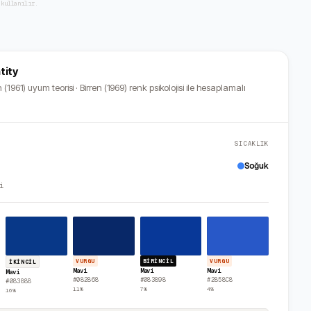
 kullanılır.
tity
 (1961) uyum teorisi · Birren (1969) renk psikolojisi ile hesaplamalı
SICAKLIK
Soğuk
i
VURGU
BIRINCIL
VURGU
İKINCIL
Mavi
Mavi
Mavi
Mavi
#082868
#083898
#2858C8
#083888
11
%
7
%
4
%
16
%