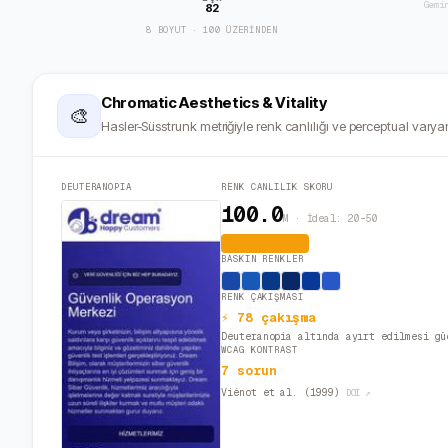
Gemi
82
8 BOYUT · 100 ÜZERİNDEN
Chromatic Aesthetics & Vitality
🎨
Hasler-Süsstrunk metriğiyle renk canlılığı ve perceptual varyan
DEUTERANOPIA
RENK CANLILIK SKORU
100.0
M · İdeal: 20–50
Aşırı Canlı
BASKIN RENKLER
RENK ÇAKIŞMASI
⚡ 78 çakışma
Deuteranopia altında ayırt edilmesi gü
WCAG KONTRAST
7 sorun
Viénot et al. (1999)
DOI ↗