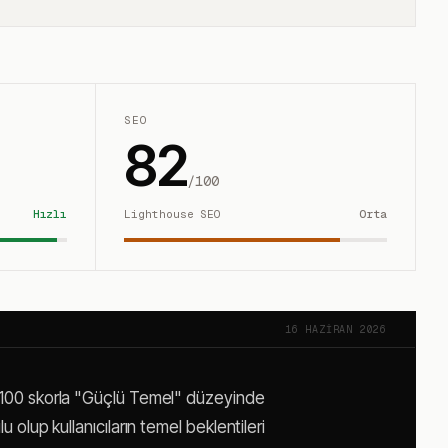
SEO
82
/100
Hızlı
Lighthouse SEO
Orta
16 HAZIRAN 2026
2/100 skorla "Güçlü Temel" düzeyinde
 olup kullanıcıların temel beklentileri