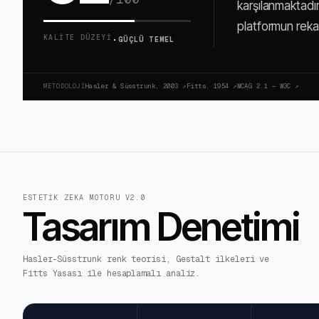
karşılanmaktadır.
platformun rekabe
·
KALITE DÜZEYI
GÜÇLÜ TEMEL
METODOLOJI
Hasler & Süsstrunk, 2003
↗
Fitts, 1954
↗
WCAG 2.1 — W3C
↗
ESTETIK ZEKA MOTORU V2.0
Tasarım Denetimi
Hasler-Süsstrunk renk teorisi, Gestalt ilkeleri ve
Fitts Yasası ile hesaplamalı analiz.