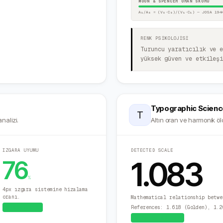
MOON & SPENCER ORAN SKORU
A₁/A₂ = (V₂·C₂)/(V₁·C₁) — JOSA 194
RENK PSİKOLOJİSİ
Turuncu yaratıcılık ve 
yüksek güven ve etkileş
Typographic Scienc
T
nalizi.
Altın oran ve harmonik ölç
IZGARA UYUMU
DETECTED SCALE
1.083
76
%
4px ızgara sistemine hizalama
oranı.
Mathematical relationship betwe
Sistematik
References: 1.618 (Golden), 1.2
≈
Major Second