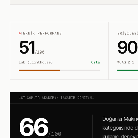
TEKNIK PERFORMANS
ERIŞILEB
51
90
/100
Lab (Lighthouse)
Orta
WCAG 2.1
1ST.COM.TR AKADEMIK TASARIM DENETIMI
66
Doğanlar Makine
kategorisinde değ
/100
kullanıcı deneyi