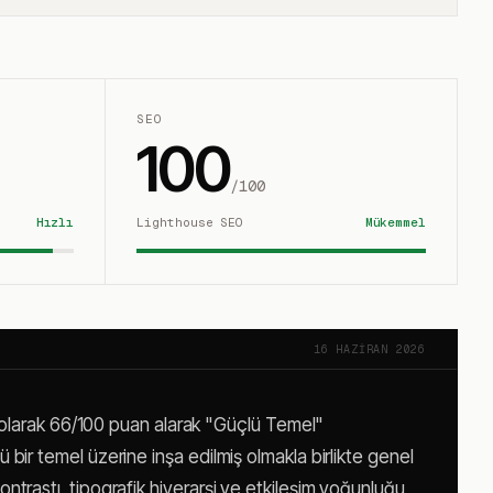
SEO
100
/100
Hızlı
Lighthouse SEO
Mükemmel
16 HAZIRAN 2026
 olarak 66/100 puan alarak "Güçlü Temel"
lü bir temel üzerine inşa edilmiş olmakla birlikte genel
 kontrastı, tipografik hiyerarşi ve etkileşim yoğunluğu