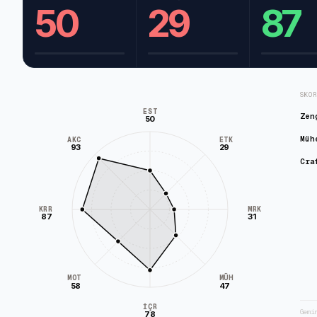
50
29
87
SKO
EST
Zen
50
Müh
AKC
ETK
93
29
Cra
KRR
MRK
87
31
MÜH
MOT
58
47
İÇR
Gemi
78