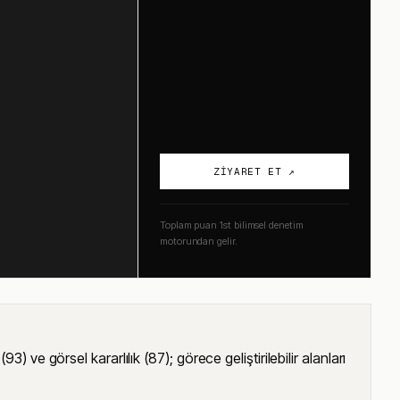
ZIYARET ET ↗
Toplam puan 1st bilimsel denetim
motorundan gelir.
e görsel kararlılık (87); görece geliştirilebilir alanları