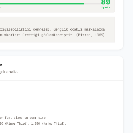
89
4
Uyumlu
erişilebilirliği dengeler. Gençlik odaklı markalarda
im skorları ürettiği gözlemlenmiştir. (Birren, 1969)
e
ek analizi.
en font sizes on your site.
00 (Minor Third), 1.250 (Major Third).