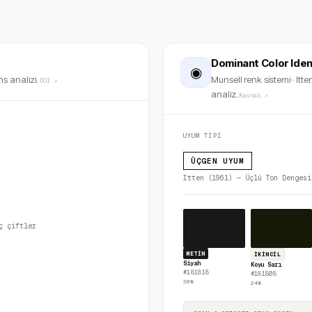
Dominant Color Iden
◉
s analizi.
Munsell renk sistemi · Itten
DOI ↗
analiz.
Kaynak ↗
UYUM TİPİ
ÜÇGEN UYUM
Itten (1961) — Üçlü Ton Dengesi
ç çiftler
METIN
İKINCIL
Siyah
Koyu Sarı
#181818
#181808
38
%
24
%