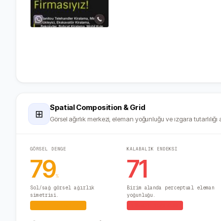
Spatial Composition & Grid
⊞
Görsel ağırlık merkezi, eleman yoğunluğu ve ızgara tutarlılığı a
GÖRSEL DENGE
KALABALIK ENDEKSİ
79
71
%
Sol/sağ görsel ağırlık
Birim alanda perceptual eleman
simetrisi.
yoğunluğu.
Hafif Asimetrik
Yüksek Yoğunluk