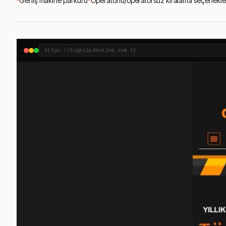
Geniş makine parkuru
Operatörlü/operatörsüz kiralama seçenekle
https://doganlarmakine.com.tr