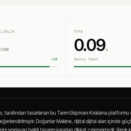
ILIRLIK
TTFB
0.09
/100
s
+
10
Sunucu Yanıt
, tarafından tasarlanan bu Tarım Ekipmanı Kiralama platformu
erlendirilmiştir. Doğanlar Makine, dijital dijital alan içinde güç
mini sınırlayan belirli tasarım kararları dikkat çekmektedir. Renk