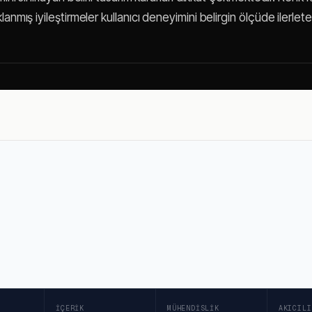
anmış iyileştirmeler kullanıcı deneyimini belirgin ölçüde ilerlete
İÇERIK
MÜHENDISLIK
AKICILI