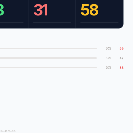
3
31
58
90
50
%
47
34
%
83
16
%
 kullanılır.