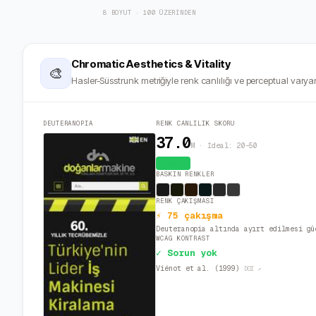
8 BOYUT · 100 ÜZERİNDEN
Chromatic Aesthetics & Vitality
🎨
Hasler-Süsstrunk metriğiyle renk canlılığı ve perceptual varyan
DEUTERANOPIA
RENK CANLILIK SKORU
37.0
M · İdeal: 20–50
Canlı
BASKIN RENKLER
RENK ÇAKIŞMASI
⚡ 75 çakışma
Deuteranopia altında ayırt edilmesi gü
WCAG KONTRAST
✓ Sorun yok
Viénot et al. (1999)
DOI ↗