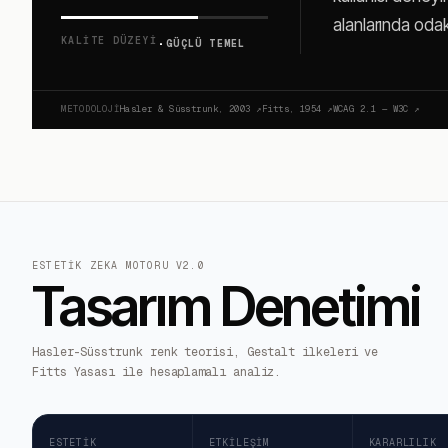
alanlarında odakl
·
KALITE DÜZEYI
GÜÇLÜ TEMEL
METODOLOJI
Hasler & Süsstrunk, 2003
↗
Fitts, 1954
↗
WCAG 2.1 — W3C
↗
ESTETIK ZEKA MOTORU V2.0
Tasarım Denetimi
Hasler-Süsstrunk renk teorisi, Gestalt ilkeleri ve
Fitts Yasası ile hesaplamalı analiz.
ESTETIK
ETKILEŞIM
KARARLILIK