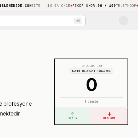
NEREDE.COM
SITE · 10 SA ÖNCE
REKOR SKOR
:
96 / 100
TRUSTHOOP
LIGH
⌘K
TOPLULUK OYU
TARIM EKIPMANI KIRALAMA
0
0
olumlu
ve profesyonel
rmektedir.
↑
↓
BEĞEN
BEĞENME