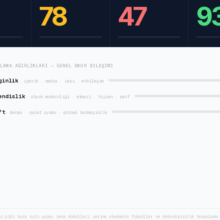
78
47
9
RLAMA AĞIRLIKLARI — GENEL SKOR BILEŞIMI
ginlik
·
içerik · medya · yapı · etkileşim
endislik
·
stack modernliği · mimari · hijyen · perf
ft
·
denge · palet uyumu · görsel karmaşıklık
ni gibi kara kutu yapay zeka modelleri yerine akademik formüller ve deterministik hesaplama