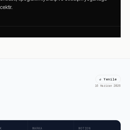
cektir.
↺ Yenile
16 Haziran 2026
K
MARKA
MOTION