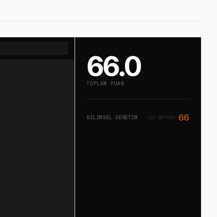
66.0
TOPLAM PUAN
66
BILIMSEL DENETIM
· 1ST MOTORU