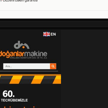
ri
Düzenli bakım garantisi