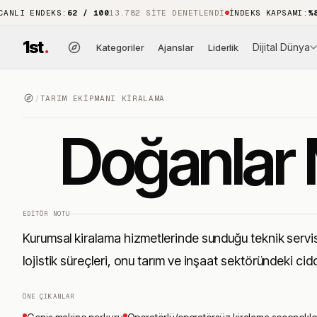
I ENDEKS
:
62 / 100
13.782 SITE DENETLENDI
İNDEKS KAPSAMI
:
%88
15.
1st
.
Dijital Dünya
Kategoriler
Ajanslar
Liderlik
/
TARIM EKIPMANI KIRALAMA
Doğanlar
EDITÖR NOTU
Kurumsal kiralama hizmetlerinde sunduğu teknik servis 
lojistik süreçleri, onu tarım ve inşaat sektöründeki cid
ÖNE ÇIKANLAR