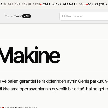
743 ÖNE ÇIKAN SITE
LIDER AJANS
:
ORGZAAR
1 ÖDÜL
SON KEŞIF
:
KIBLE
Toplu Teklif
İlhamla ara…
YENI
 Makine
ve bakım garantisi ile rakiplerinden ayrılır. Geniş parkuru 
di kiralama operasyonlarının güvenilir bir ortağı haline geti