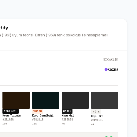
tity
 (1961) uyum teorisi · Birren (1969) renk psikolojisi ile hesaplamalı
SICAKLIK
Karma
BIRINCIL
VURGU
METIN
NÖTR
Koyu Turuncu
Koyu Camgöbeği
Koyu Gri
Koyu Gri
#281808
#081818
#282828
#383838
16
%
11
%
7
%
4
%