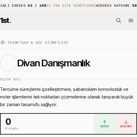
ENDEKS
:
62 / 100
13.780 SITE DENETLENDI
İNDEKS KAPSAMI
:
%88
15.7
1st
.
/
İKAMETGAH & GÖÇ HIZMETLERI
Divan Danışmanlık
EDITÖR NOTU
Tercüme süreçlerini içselleştirmesi, yabancıların konsolosluk ve
noter işlemlerini tek noktadan çözmelerine olanak tanıyarak büyük
bir zaman tasarrufu sağlıyor.
0
↑
↓
BEĞEN
BEĞENME
0
olumlu