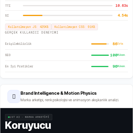
10.63
s
TTI
4.54
s
SI
Kullanılmayan JS:
425
KB
Kullanılmayan CSS:
91
KB
GERÇEK KULLANICI DENEYİMİ
86
Erişilebilirlik
Orta
100
SEO
Mükem.
96
En İyi Pratikler
Mükem.
Brand Intelligence & Motion Physics
🫆
Marka arketipi, renk psikolojisi ve animasyon akışkanlık analizi.
1ST AI · MARKA ARKETİPİ
Koruyucu