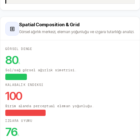
Spatial Composition & Grid
⊞
Görsel ağırlık merkezi, eleman yoğunluğu ve ızgara tutarlılığı analizi.
GÖRSEL DENGE
80
%
Sol/sağ görsel ağırlık simetrisi.
Dengeli
KALABALIK ENDEKSİ
100
Birim alanda perceptual eleman yoğunluğu.
Yüksek Yoğunluk
IZGARA UYUMU
76
%