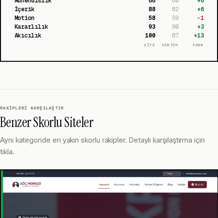
Mühendislik
66
60
+
6
İçerik
88
82
+
6
Motion
58
59
-1
Kararlılık
93
90
+
3
Akıcılık
100
87
+
13
SİTE
SEKTÖR
FARK
RAKIPLERI KARŞILAŞTIR
Benzer Skorlu Siteler
Aynı kategoride en yakın skorlu rakipler. Detaylı karşılaştırma için
tıkla.