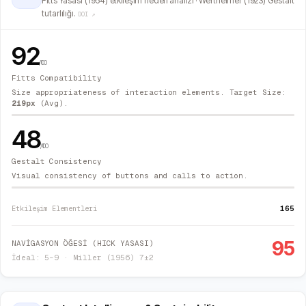
Fitts Yasası (1954) etkileşim hedefi analizi · Wertheimer (1923) Gestalt
tutarlılığı.
DOI ↗
92
/100
Fitts Compatibility
Size appropriateness of interaction elements. Target Size:
219
px
(Avg).
48
/100
Gestalt Consistency
Visual consistency of buttons and calls to action.
165
Etkileşim Elementleri
95
NAVİGASYON ÖĞESİ (HICK YASASI)
İdeal: 5–9 · Miller (1956) 7±2