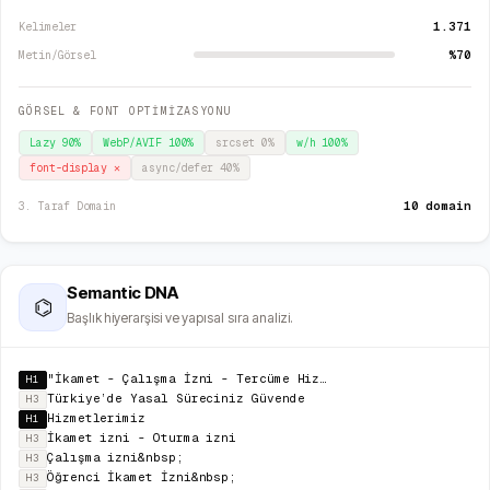
1.371
Kelimeler
%70
Metin/Görsel
GÖRSEL & FONT OPTİMİZASYONU
Lazy
90
%
WebP/AVIF
100
%
srcset
0
%
w/h
100
%
font-display
✕
async/defer
40
%
10 domain
3. Taraf Domain
Semantic DNA
⌬
Başlık hiyerarşisi ve yapısal sıra analizi.
"İkamet - Çalışma İzni - Tercüme Hizmetlerinde lider Firma."
H1
Türkiye’de Yasal Süreciniz Güvende
H3
Hizmetlerimiz
H1
İkamet izni - Oturma izni
H3
Çalışma izni&nbsp;
H3
Öğrenci İkamet İzni&nbsp;
H3