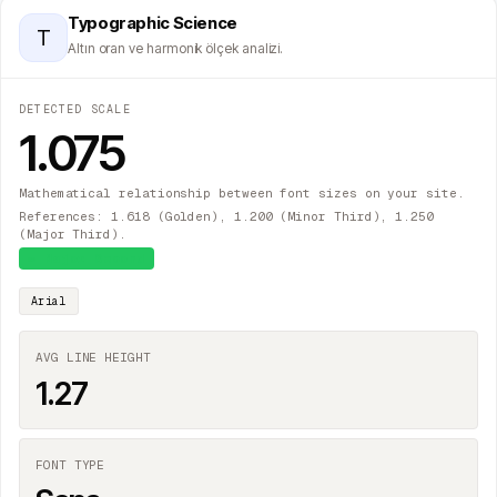
Typographic Science
T
Altın oran ve harmonik ölçek analizi.
DETECTED SCALE
1.075
Mathematical relationship between font sizes on your site.
References: 1.618 (Golden), 1.200 (Minor Third), 1.250
(Major Third).
≈
Major Second
Arial
AVG LINE HEIGHT
1.27
FONT TYPE