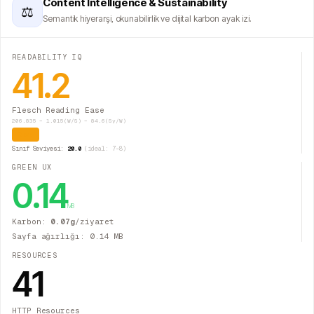
Content Intelligence & Sustainability
⚖
Semantik hiyerarşi, okunabilirlik ve dijital karbon ayak izi.
READABILITY IQ
41.2
Flesch Reading Ease
206.835 − 1.015(W/S) − 84.6(Sy/W)
Zor
Sınıf Seviyesi:
20.0
(ideal: 7–8)
GREEN UX
0.14
MB
Karbon:
0.07
g
/ziyaret
Sayfa ağırlığı:
0.14
MB
RESOURCES
41
HTTP Resources