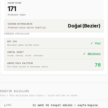
ANIMATIONS
171
Animasyon yoğun
EASING NATURALNESS
Doğal (Bezier)
Animasyon geçiş eğrisi doğallığı
DÖNÜŞÜM SINYALLERI
NET CTA
✓ Var
Belirgin çağrı-eyleme alanı
SOSYAL KANIT
✓ Görünür
Yorum, rating, rozet, referans
ABOVE-FOLD KALİTESİ
78
İlk ekran içerik & hiyerarşi skoru
DENETIM BULGULARI
Etki × Efor matrisine göre sıralı — quick win'ler en üstte
↳
11 adet H1 tespit edildi — sayfa başına
YAPI