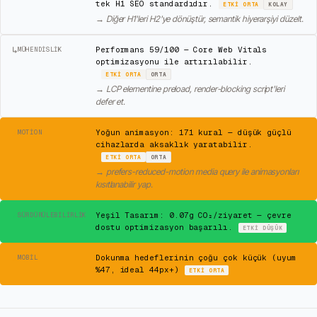
tek H1 SEO standardıdır.
ETKI
ORTA
KOLAY
→
Diğer H1'leri H2'ye dönüştür, semantik hiyerarşiyi düzelt.
↳
Performans 59/100 — Core Web Vitals
MÜHENDISLIK
optimizasyonu ile artırılabilir.
ETKI
ORTA
ORTA
→
LCP elementine preload, render-blocking script'leri
defer et.
⚠
Yoğun animasyon: 171 kural — düşük güçlü
MOTION
cihazlarda aksaklık yaratabilir.
ETKI
ORTA
ORTA
→
prefers-reduced-motion media query ile animasyonları
kısıtlanabilir yap.
✓
Yeşil Tasarım: 0.07g CO₂/ziyaret — çevre
SÜRDÜRÜLEBILIRLIK
dostu optimizasyon başarılı.
ETKI
DÜŞÜK
⚠
Dokunma hedeflerinin çoğu çok küçük (uyum
MOBIL
%47, ideal 44px+)
ETKI
ORTA