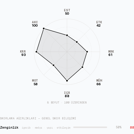
EST
50
AKC
ETK
100
42
KRR
MRK
93
61
MÜH
MOT
58
66
İÇR
88
8 BOYUT · 100 ÜZERİNDEN
SKORLAMA AĞIRLIKLARI — GENEL SKOR BILEŞIMI
Zenginlik
88
50
%
·
içerik · medya · yapı · etkileşim