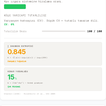
4px ızgara sistemine hizalama oranı.
Sistematik
KÖŞE YARICAPI TUTARLILIĞI
Varyasyon katsayısı (CV). Düşük CV = tutarlı tasarım dili.
CV:
0
%
100 / 100
Tutarlılık Skoru
∑ SHANNON ENTROPİSİ
0.845
H = −Σ p(x)·log₂(p(x)) / log₂(256)
Dengeli Yoğunluk
KENAR YOĞUNLUĞU
15
%
G = √(Gx²+Gy²) — Sobel gradyan
Çok Minimal
Shannon (1948) · Rosenholtz et al., CHI 2005