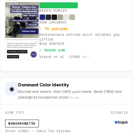
Dengeli (İdeal)
BASKIN RENKLER
RENK ÇAKIŞMASI
⚡ 78 çakışma
Deuteranopia altında ayırt edilmesi güç
çiftler
WCAG KONTRAST
✓ Sorun yok
Viénot et al. (1999)
DOI ↗
Dominant Color Identity
◉
Munsell renk sistemi · Itten (1961) uyum teorisi · Birren (1969) renk
psikolojisi ile hesaplamalı analiz.
Kaynak ↗
UYUM TİPİ
SICAKLIK
Soğuk
MONOKROMATIK
Itten (1961) — Tekil Ton Sistemi