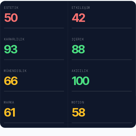
ESTETIK
ETKILEŞIM
50
42
KARARLILIK
İÇERIK
93
88
MÜHENDISLIK
AKICILIK
66
100
MARKA
MOTION
61
58