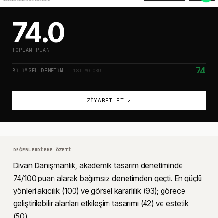
74.0
TOPLAM PUAN
74
BILIMSEL DENETIM
· 1ST MOTORU
ZIYARET ET ↗
DEĞERLENDIRME ÖZETI
Divan Danışmanlık, akademik tasarım denetiminde
74/100 puan alarak bağımsız denetimden geçti. En güçlü
yönleri akıcılık (100) ve görsel kararlılık (93); görece
geliştirilebilir alanları etkileşim tasarımı (42) ve estetik
(50).