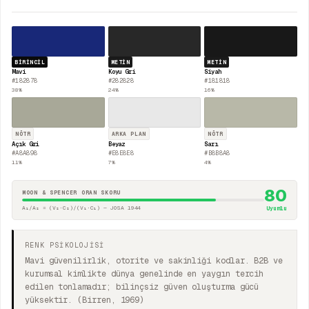
BIRINCIL
METIN
METIN
Mavi
Koyu Gri
Siyah
#182878
#282828
#181818
38
%
24
%
16
%
NÖTR
ARKA PLAN
NÖTR
Açık Gri
Beyaz
Sarı
#A8A898
#E8E8E8
#B8B8A8
11
%
7
%
4
%
80
MOON & SPENCER ORAN SKORU
A₁/A₂ = (V₂·C₂)/(V₁·C₁) — JOSA 1944
Uyumlu
RENK PSİKOLOJİSİ
Mavi güvenilirlik, otorite ve sakinliği kodlar. B2B ve
kurumsal kimlikte dünya genelinde en yaygın tercih
edilen tonlamadır; bilinçsiz güven oluşturma gücü
yüksektir. (Birren, 1969)