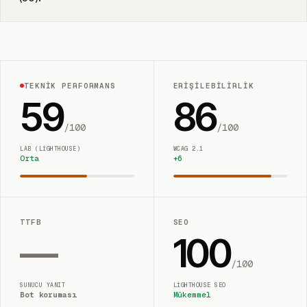
TEKNIK PERFORMANS
ERIŞILEBILIRLIK
59
86
/100
/100
LAB (LIGHTHOUSE)
WCAG 2.1
Orta
+
6
TTFB
SEO
—
100
/100
SUNUCU YANIT
LIGHTHOUSE SEO
Bot koruması
Mükemmel