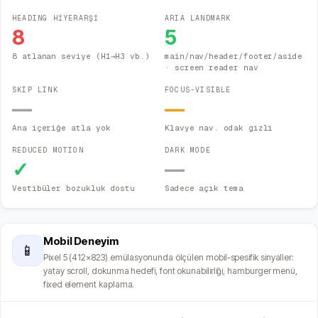
HEADING HİYERARŞİ
ARIA LANDMARK
8
5
8 atlanan seviye (H1→H3 vb.)
main/nav/header/footer/aside
· screen reader nav
SKIP LINK
FOCUS-VISIBLE
—
—
Ana içeriğe atla yok
Klavye nav. odak gizli
REDUCED MOTION
DARK MODE
✓
—
Vestibüler bozukluk dostu
Sadece açık tema
Mobil Deneyim
📱
Pixel 5 (412×823) emülasyonunda ölçülen mobil-spesifik sinyaller:
yatay scroll, dokunma hedefi, font okunabilirliği, hamburger menü,
fixed element kaplama.