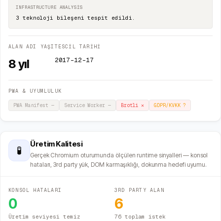
INFRASTRUCTURE ANALYSIS
3 teknoloji bileşeni tespit edildi.
ALAN ADI YAŞI
TESCİL TARİHİ
2017-12-17
8
yıl
PWA & UYUMLULUK
PWA Manifest
—
Service Worker
—
Brotli
✕
GDPR/KVKK
?
Üretim Kalitesi
🧪
Gerçek Chromium oturumunda ölçülen runtime sinyalleri — konsol
hataları, 3rd party yük, DOM karmaşıklığı, dokunma hedefi uyumu.
KONSOL HATALARI
3RD PARTY ALAN
0
6
Üretim seviyesi temiz
76 toplam istek