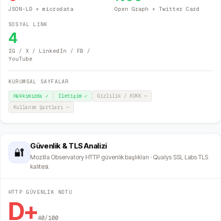
JSON-LD + microdata
Open Graph + Twitter Card
SOSYAL LİNK
4
IG / X / LinkedIn / FB /
YouTube
KURUMSAL SAYFALAR
Hakkımızda
✓
İletişim
✓
Gizlilik / KVKK
—
Kullanım Şartları
—
Güvenlik & TLS Analizi
🔐
Mozilla Observatory HTTP güvenlik başlıkları · Qualys SSL Labs TLS
kalitesi.
HTTP GÜVENLIK NOTU
D+
40
/100