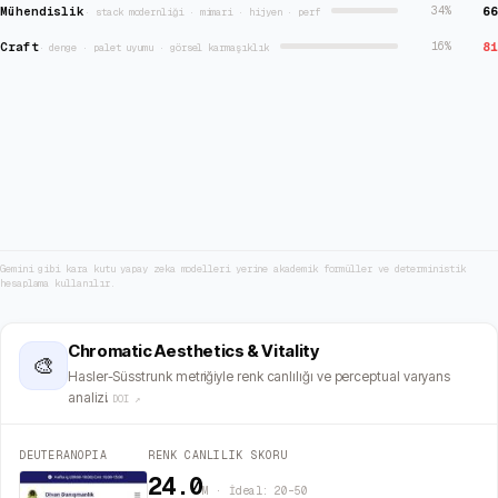
Mühendislik
66
34
%
·
stack modernliği · mimari · hijyen · perf
Craft
81
16
%
·
denge · palet uyumu · görsel karmaşıklık
Gemini gibi kara kutu yapay zeka modelleri yerine akademik formüller ve deterministik
hesaplama kullanılır.
Chromatic Aesthetics & Vitality
🎨
Hasler-Süsstrunk metriğiyle renk canlılığı ve perceptual varyans
analizi.
DOI ↗
DEUTERANOPIA
RENK CANLILIK SKORU
24.0
M · İdeal: 20–50