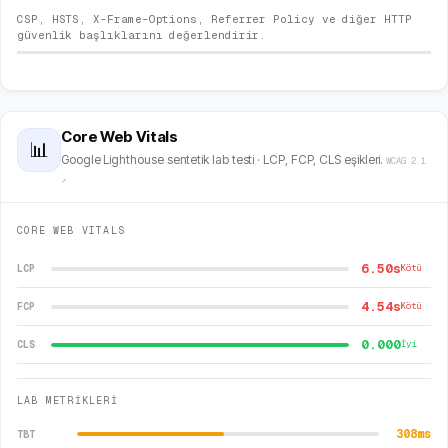
CSP, HSTS, X-Frame-Options, Referrer Policy ve diğer HTTP
güvenlik başlıklarını değerlendirir.
Core Web Vitals
📊
Google Lighthouse sentetik lab testi · LCP, FCP, CLS eşikleri.
WCAG 2.1
↗
CORE WEB VITALS
6.50s
LCP
Kötü
4.54s
FCP
Kötü
0.000
CLS
İyi
LAB METRİKLERİ
308
ms
TBT