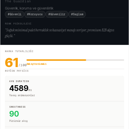
The Guardian
Güvenlik, koruma ve güvenilirlik
#Güvenli
#Koruyucu
#Güvenilir
#Sağlam
RENK PSİKOLOJİSİ
"
Soğuk minimal palet berraklık ve hassasiyet mesajı veriyor; premium B2B algısı
güçlü.
"
MARKA TUTARLILIĞI
61
Geliştirilmeli
/100
MOTION PHYSICS
AVG DURATION
4589
ms
Yavaş animasyonlar
SMOOTHNESS
90
Pürüzsüz akış