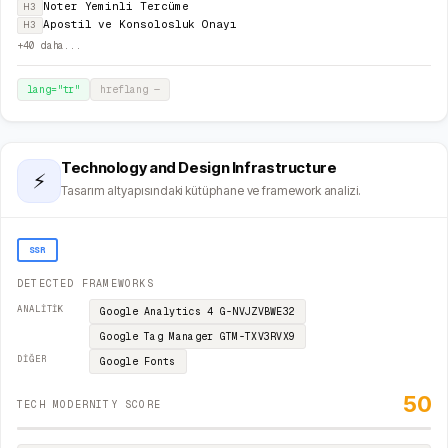
Noter Yeminli Tercüme
H3
Apostil ve Konsolosluk Onayı
H3
+
40
daha...
lang="
tr
"
hreflang
—
Technology and Design Infrastructure
⚡
Tasarım altyapısındaki kütüphane ve framework analizi.
SSR
DETECTED FRAMEWORKS
ANALITIK
Google Analytics 4
G-NVJZVBWE32
Google Tag Manager
GTM-TXV3RVX9
DIĞER
Google Fonts
50
TECH MODERNITY SCORE