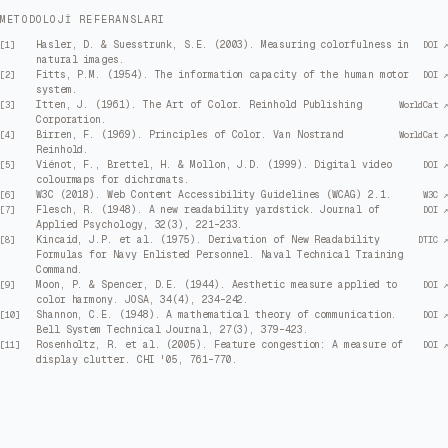
METODOLOJI REFERANSLARI
Hasler, D. & Suesstrunk, S.E. (2003). Measuring colorfulness in
[
1
]
DOI ↗
natural images.
Fitts, P.M. (1954). The information capacity of the human motor
[
2
]
DOI ↗
system.
Itten, J. (1961). The Art of Color. Reinhold Publishing
[
3
]
WorldCat ↗
Corporation.
Birren, F. (1969). Principles of Color. Van Nostrand
[
4
]
WorldCat ↗
Reinhold.
Viénot, F., Brettel, H. & Mollon, J.D. (1999). Digital video
[
5
]
DOI ↗
colourmaps for dichromats.
W3C (2018). Web Content Accessibility Guidelines (WCAG) 2.1.
[
6
]
W3C ↗
Flesch, R. (1948). A new readability yardstick. Journal of
[
7
]
DOI ↗
Applied Psychology, 32(3), 221–233.
Kincaid, J.P. et al. (1975). Derivation of New Readability
[
8
]
DTIC ↗
Formulas for Navy Enlisted Personnel. Naval Technical Training
Command.
Moon, P. & Spencer, D.E. (1944). Aesthetic measure applied to
[
9
]
DOI ↗
color harmony. JOSA, 34(4), 234–242.
Shannon, C.E. (1948). A mathematical theory of communication.
[
10
]
DOI ↗
Bell System Technical Journal, 27(3), 379–423.
Rosenholtz, R. et al. (2005). Feature congestion: A measure of
[
11
]
DOI ↗
display clutter. CHI '05, 761–770.