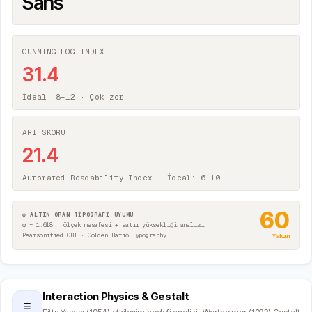
Sans
GUNNING FOG INDEX
31.4
İdeal: 8–12 ·
Çok zor
ARI SKORU
21.4
Automated Readability Index · İdeal: 6–10
60
φ ALTIN ORAN TİPOGRAFİ UYUMU
φ = 1.618 · ölçek mesafesi + satır yüksekliği analizi
Pearsonified GRT · Golden Ratio Typography
Yakın
Interaction Physics & Gestalt
≡