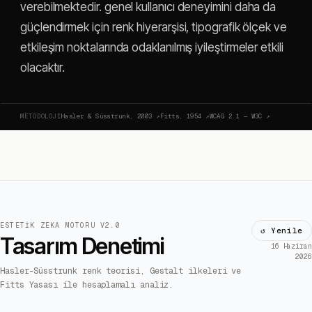
verebilmektedir. genel kullanıcı deneyimini daha da
güçlendirmek için renk hiyerarşisi, tipografik ölçek ve
etkileşim noktalarında odaklanılmış iyileştirmeler etkili
olacaktır.
METODOLOJI
Hasler & Süsstrunk, 2003
↗
Fitts, 1954
↗
WCAG 2.1 — W3C
↗
ESTETIK ZEKA MOTORU V2.0
↺ Yenile
Tasarım Denetimi
16 Haziran
2026
Hasler-Süsstrunk renk teorisi, Gestalt ilkeleri ve
Fitts Yasası ile hesaplamalı analiz.