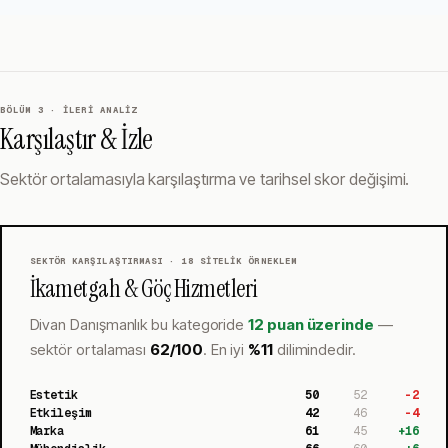
BÖLÜM 3 · İLERI ANALIZ
Karşılaştır & İzle
Sektör ortalamasıyla karşılaştırma ve tarihsel skor değişimi.
SEKTÖR KARŞILAŞTIRMASI ·
18
SITELIK ÖRNEKLEM
İkametgah & Göç Hizmetleri
Divan Danışmanlık
bu kategoride
12 puan üzerinde
—
sektör ortalaması
62
/100
.
En iyi
%
11
dilimindedir.
Estetik
50
52
-2
Etkileşim
42
46
-4
Marka
61
45
+
16