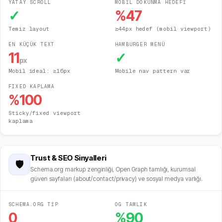
YATAY SCROLL
MOBİL DOKUNMA HEDEFİ
✓
%
47
Temiz layout
≥44px hedef (mobil viewport)
EN KÜÇÜK TEXT
HAMBURGER MENÜ
11
✓
px
Mobil ideal: ≥16px
Mobile nav pattern var
FIXED KAPLAMA
%
100
Sticky/fixed viewport
kaplama
Trust & SEO Sinyalleri
🛡️
Schema.org markup zenginliği, Open Graph tamlığı, kurumsal
güven sayfaları (about/contact/privacy) ve sosyal medya varlığı.
SCHEMA.ORG TİP
OG TAMLIK
0
%
90