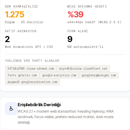
DOM KARMAŞIKLIĞI
WCAG DOKUNMA HEDEFİ
1.275
%
39
Düğüm
· 25 derinlik
≥44×44px hedef (WCAG 2.5.5)
AKTİF ANİMASYON
FORM ALANI
2
9
Web Animations API + CSS
%0 autocomplete'li
YÜKLENEN 3RD PARTY ALANLAR
34710c2f06.clvaw-cdnwnd.com
duyn491kcolsw.cloudfront.net
fonts.gstatic.com
google-analytics.com
googletagmanager.com
pagead2.googlesyndication.com
Erişilebilirlik Derinliği
♿
WCAG 2.1 + modern web standartları: heading hiyerarşi, ARIA
landmark, focus visible, prefers-reduced-motion, dark mode
desteği.