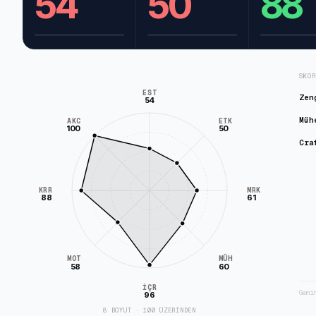
54
50
88
SKO
EST
Zen
54
Müh
AKC
ETK
100
50
Cra
KRR
MRK
88
61
MÜH
MOT
58
60
İÇR
Gemi
96
8 BOYUT · 100 ÜZERİNDEN