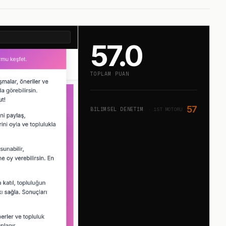
57.0
TOPLAM PUAN
57
BILIMSEL DENETIM
· 1ST MOTORU