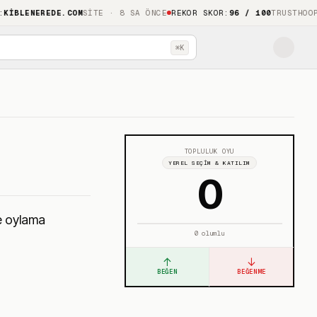
ENEREDE.COM
SITE · 8 SA ÖNCE
REKOR SKOR
:
96 / 100
TRUSTHOOP
LIGH
⌘K
TOPLULUK OYU
YEREL SEÇIM & KATILIM
0
ve oylama
0
olumlu
↑
↓
BEĞEN
BEĞENME