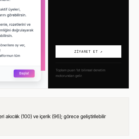
ZIYARET ET ↗
Toplam puan 1st bilimsel denetim
motorundan gelir.
cılık (100) ve içerik (96); görece geliştirilebilir