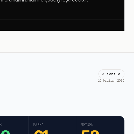
↺ Yenile
16 Haziran 2026
K
MARKA
MOTION