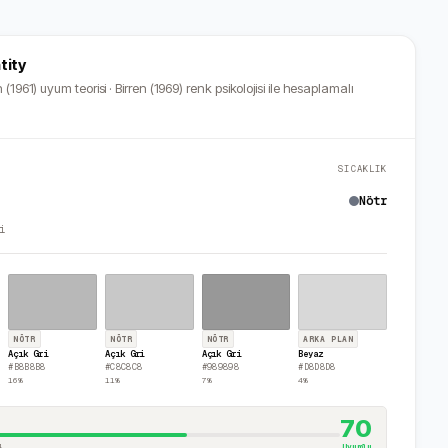
tity
 (1961) uyum teorisi · Birren (1969) renk psikolojisi ile hesaplamalı
SICAKLIK
Nötr
i
NÖTR
NÖTR
NÖTR
ARKA PLAN
Açık Gri
Açık Gri
Açık Gri
Beyaz
#B8B8B8
#C8C8C8
#989898
#D8D8D8
16
%
11
%
7
%
4
%
70
4
Uyumlu