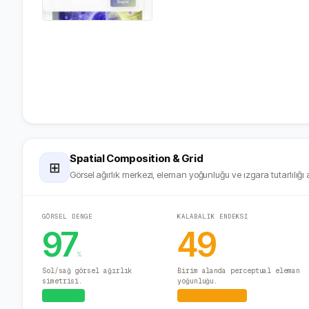
Spatial Composition & Grid
⊞
Görsel ağırlık merkezi, eleman yoğunluğu ve ızgara tutarlılığı a
GÖRSEL DENGE
KALABALIK ENDEKSİ
97
49
%
Sol/sağ görsel ağırlık
Birim alanda perceptual eleman
simetrisi.
yoğunluğu.
Dengeli
Orta Yoğunluk