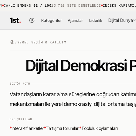
LI ENDEKS
:
62 / 100
13.782 SITE DENETLENDI
İNDEKS KAPSAMI
:
%88
1
1st
.
Dijital Dünya
Kategoriler
Ajanslar
Liderlik
/
YEREL SEÇIM & KATILIM
Dijital Demokrasi 
EDITÖR NOTU
Vatandaşların karar alma süreçlerine doğrudan katılımı
mekanizmaları ile yerel demokrasiyi dijital ortama taşıy
ÖNE ÇIKANLAR
İnteraktif anketler
Tartışma forumları
Topluluk oylamaları