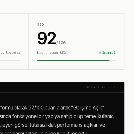
SEO
92
/100
Bot koruması
Lighthouse SEO
Mükemmel
16 HAZIRAN 2026
atformu olarak 57/100 puan alarak "Gelişime Açık"
asında fonksiyonel bir yapıya sahip olup temel kullanıcı
ileyen görsel tutarsızlıklar, performans açıkları ve
üm oranlarını anlamlı ölçüde iyileştirecektir.