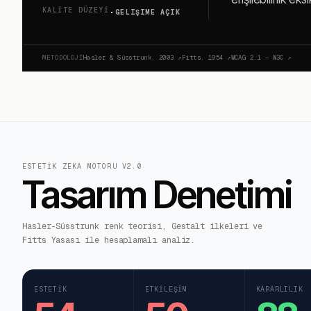
·
KALITE DÜZEYI
GELIŞIME AÇIK
METODOLOJI
Hasler & Süsstrunk, 2003
↗
Fitts, 1954
↗
WCAG 2.1 — W3C
↗
ESTETIK ZEKA MOTORU V2.0
Tasarım Denetimi
Hasler-Süsstrunk renk teorisi, Gestalt ilkeleri ve
Fitts Yasası ile hesaplamalı analiz.
ESTETIK
ETKILEŞIM
KARARLILIK