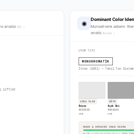
Dominant Color Iden
◉
s analizi.
Munsell renk sistemi · Itten
DOI ↗
analiz.
Kaynak ↗
UYUM TİPİ
MONOKROMATIK
Itten (1961) — Tekil Ton Sistem
ç çiftler
ARKA PLAN
NÖTR
Beyaz
Açık Gri
#E8E8E8
#A8A8A8
38
%
24
%
MOON & SPENCER ORAN SKORU
A₁/A₂ = (V₂·C₂)/(V₁·C₁) — JOSA 194