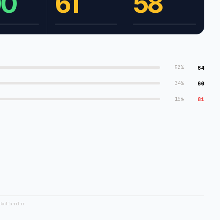
00
61
58
64
50
%
60
34
%
81
16
%
 kullanılır.