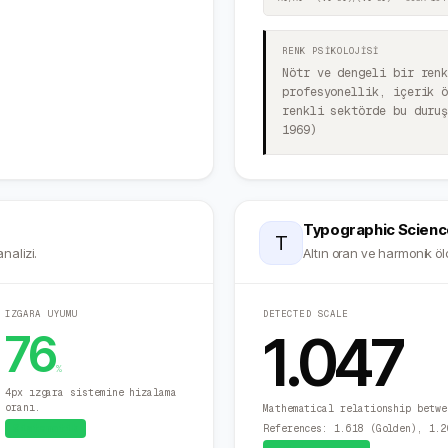
RENK PSİKOLOJİSİ
Nötr ve dengeli bir ren
profesyonellik, içerik 
renkli sektörde bu duru
1969)
Typographic Scienc
T
nalizi.
Altın oran ve harmonik ölç
IZGARA UYUMU
DETECTED SCALE
1.047
76
%
4px ızgara sistemine hizalama
oranı.
Mathematical relationship betwe
Sistematik
References: 1.618 (Golden), 1.2