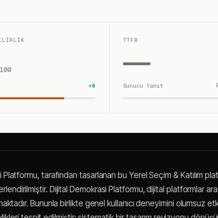
ILIRLIK
TTFB
—
100
+
0
Sunucu Yanıt
i Platformu, tarafından tasarlanan bu Yerel Seçim & Katılım pl
endirilmiştir. Dijital Demokrasi Platformu, dijital platformlar ar
lamaktadır. Bununla birlikte genel kullanıcı deneyimini olumsuz etk
ksiklikleri tespit edilmiştir; sistematik bir tasarım revizyonu dönüş