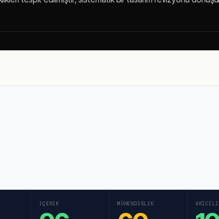
İÇERIK
MÜHENDISLIK
AKICILI