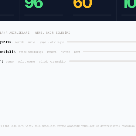
96
60
1
RLAMA AĞIRLIKLARI — GENEL SKOR BILEŞIMI
ginlik
·
içerik · medya · yapı · etkileşim
endislik
·
stack modernliği · mimari · hijyen · perf
ft
·
denge · palet uyumu · görsel karmaşıklık
ni gibi kara kutu yapay zeka modelleri yerine akademik formüller ve deterministik hesaplama