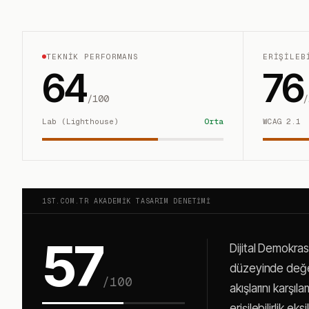
TEKNIK PERFORMANS
ERIŞILEB
64
76
/100
/
Lab (Lighthouse)
Orta
WCAG 2.1
1ST.COM.TR AKADEMIK TASARIM DENETIMI
57
Dijital Demokras
düzeyinde değerl
/100
akışlarını karşı
erişilebilirlik e