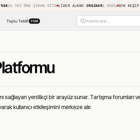
5.743 ÖNE ÇIKAN SITE
LIDER AJANS
:
ORGZAAR
1 ÖDÜL
SON KEŞIF
:
KIBL
Toplu Teklif
İlhamla ara…
YENI
Platformu
nı sağlayan yenilikçi bir arayüz sunar. Tartışma forumları 
arak kullanıcı etkileşimini merkeze alır.