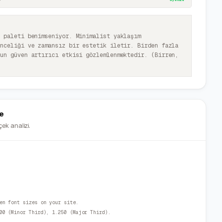
k paleti benimseniyor. Minimalist yaklaşım
önceliği ve zamansız bir estetik iletir. Birden fazla
şun güven artırıcı etkisi gözlemlenmektedir. (Birren,
e
ek analizi.
en font sizes on your site.
00 (Minor Third), 1.250 (Major Third).