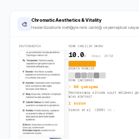
Chromatic Aesthetics & Vitality
🎨
Hasler-Süsstrunk metriğiyle renk canlılığı ve perceptual varyan
DEUTERANOPIA
RENK CANLILIK SKORU
10.0
M · İdeal: 20–50
Yatıştırıcı
BASKIN RENKLER
RENK ÇAKIŞMASI
⚡ 80 çakışma
Deuteranopia altında ayırt edilmesi gü
WCAG KONTRAST
1 sorun
Viénot et al. (1999)
DOI ↗