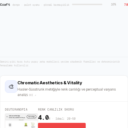
Craft
78
16
%
·
denge · palet uyumu · görsel karmaşıklık
Gemini gibi kara kutu yapay zeka modelleri yerine akademik formüller ve deterministik
hesaplama kullanılır.
Chromatic Aesthetics & Vitality
🎨
Hasler-Süsstrunk metriğiyle renk canlılığı ve perceptual varyans
analizi.
DOI ↗
DEUTERANOPIA
RENK CANLILIK SKORU
4.0
M · İdeal: 20–50
Monoton / Minimalist