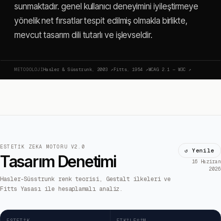
sunmaktadır. genel kullanıcı deneyimini iyileştirmeye
yönelik net fırsatlar tespit edilmiş olmakla birlikte,
mevcut tasarım dili tutarlı ve işlevseldir.
METODOLOJI
Hasler & Süsstrunk, 2003
↗
Fitts, 1954
↗
WCAG 2.1 — W3C
↗
ESTETIK ZEKA MOTORU V2.0
↺ Yenile
Tasarım Denetimi
16 Haziran
2026
Hasler-Süsstrunk renk teorisi, Gestalt ilkeleri ve
Fitts Yasası ile hesaplamalı analiz.
ESTETIK
ETKILEŞIM