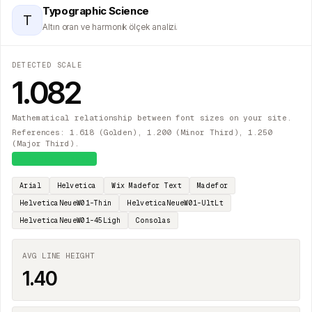
Typographic Science
T
Altın oran ve harmonik ölçek analizi.
DETECTED SCALE
1.082
Mathematical relationship between font sizes on your site.
References: 1.618 (Golden), 1.200 (Minor Third), 1.250
(Major Third).
≈
Major Second
Arial
Helvetica
Wix Madefor Text
Madefor
HelveticaNeueW01-Thin
HelveticaNeueW01-UltLt
HelveticaNeueW01-45Ligh
Consolas
AVG LINE HEIGHT
1.40