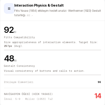
Interaction Physics & Gestalt
≡
Fitts Yasası (1954) etkileşim hedefi analizi · Wertheimer (1923) Gestalt
tutarlılığı.
DOI ↗
92
/100
Fitts Compatibility
Size appropriateness of interaction elements. Target Size:
257
px
(Avg).
48
/100
Gestalt Consistency
Visual consistency of buttons and calls to action.
96
Etkileşim Elementleri
14
NAVİGASYON ÖĞESİ (HICK YASASI)
İdeal: 5–9 · Miller (1956) 7±2