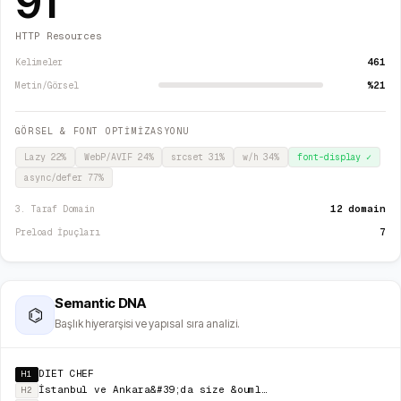
91
HTTP Resources
461
Kelimeler
%21
Metin/Görsel
GÖRSEL & FONT OPTİMİZASYONU
Lazy
22
%
WebP/AVIF
24
%
srcset
31
%
w/h
34
%
font-display
✓
async/defer
77
%
12 domain
3. Taraf Domain
7
Preload İpuçları
Semantic DNA
⌬
Başlık hiyerarşisi ve yapısal sıra analizi.
DIET CHEF
H1
İstanbul ve Ankara&#39;da size &ouml;zel&nbsp;adrese teslim diyet yemekleri.
H2