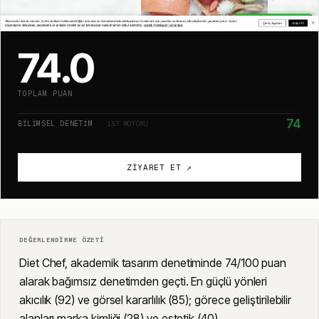
74.0
TOPLAM PUAN
74
BILIMSEL DENETIM
· 1ST MOTORU
ZIYARET ET ↗
DEĞERLENDIRME ÖZETI
Diet Chef, akademik tasarım denetiminde 74/100 puan
alarak bağımsız denetimden geçti. En güçlü yönleri
akıcılık (92) ve görsel kararlılık (85); görece geliştirilebilir
alanları marka kimliği (28) ve estetik (40).