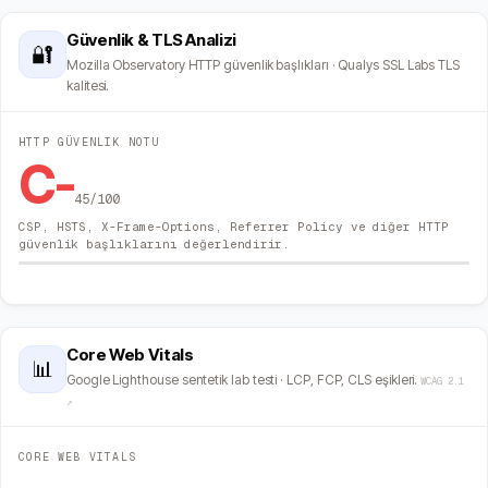
Güvenlik & TLS Analizi
🔐
Mozilla Observatory HTTP güvenlik başlıkları · Qualys SSL Labs TLS
kalitesi.
HTTP GÜVENLIK NOTU
C-
45
/100
CSP, HSTS, X-Frame-Options, Referrer Policy ve diğer HTTP
güvenlik başlıklarını değerlendirir.
Core Web Vitals
📊
Google Lighthouse sentetik lab testi · LCP, FCP, CLS eşikleri.
WCAG 2.1
↗
CORE WEB VITALS