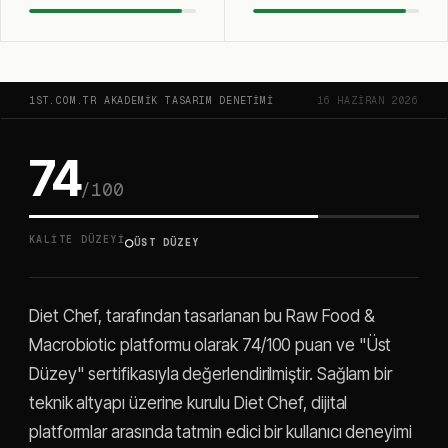
1ST.COM.TR AKADEMIK TASARIM DENETIMI
16 HAZIRAN 2026
74
/100
○
KALITE DÜZEYI
ÜST DÜZEY
Diet Chef, tarafından tasarlanan bu Raw Food &
Macrobiotic platformu olarak 74/100 puan ve "Üst
Düzey" sertifikasıyla değerlendirilmiştir. Sağlam bir
teknik altyapı üzerine kurulu Diet Chef, dijital
platformlar arasında tatmin edici bir kullanıcı deneyimi