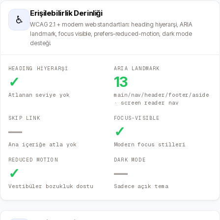
Erişilebilirlik Derinliği
♿
WCAG 2.1 + modern web standartları: heading hiyerarşi, ARIA
landmark, focus visible, prefers-reduced-motion, dark mode
desteği.
HEADING HİYERARŞİ
ARIA LANDMARK
✓
13
Atlanan seviye yok
main/nav/header/footer/aside
· screen reader nav
SKIP LINK
FOCUS-VISIBLE
—
✓
Ana içeriğe atla yok
Modern focus stilleri
REDUCED MOTION
DARK MODE
✓
—
Vestibüler bozukluk dostu
Sadece açık tema