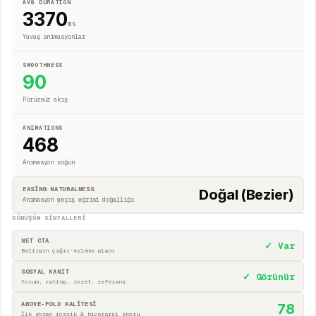
AVG DURATION
3370
ms
Yavaş animasyonlar
SMOOTHNESS
90
Pürüzsüz akış
ANIMATIONS
468
Animasyon yoğun
EASING NATURALNESS
Doğal (Bezier)
Animasyon geçiş eğrisi doğallığı
DÖNÜŞÜM SINYALLERI
NET CTA
✓ Var
Belirgin çağrı-eyleme alanı
SOSYAL KANIT
✓ Görünür
Yorum, rating, rozet, referans
ABOVE-FOLD KALİTESİ
78
İlk ekran içerik & hiyerarşi skoru