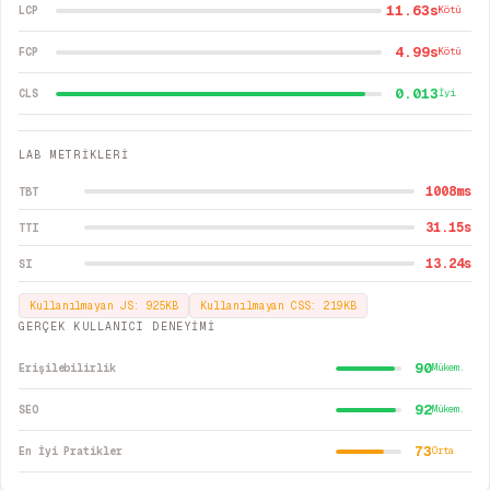
11.63s
LCP
Kötü
4.99s
FCP
Kötü
0.013
CLS
İyi
LAB METRİKLERİ
1008
ms
TBT
31.15
s
TTI
13.24
s
SI
Kullanılmayan JS:
925
KB
Kullanılmayan CSS:
219
KB
GERÇEK KULLANICI DENEYİMİ
90
Erişilebilirlik
Mükem.
92
SEO
Mükem.
73
En İyi Pratikler
Orta