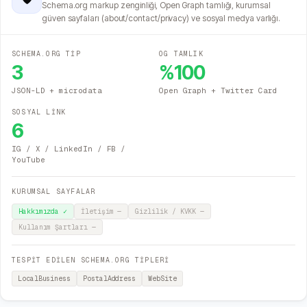
Schema.org markup zenginliği, Open Graph tamlığı, kurumsal
güven sayfaları (about/contact/privacy) ve sosyal medya varlığı.
SCHEMA.ORG TİP
OG TAMLIK
3
%
100
JSON-LD + microdata
Open Graph + Twitter Card
SOSYAL LİNK
6
IG / X / LinkedIn / FB /
YouTube
KURUMSAL SAYFALAR
Hakkımızda
✓
İletişim
—
Gizlilik / KVKK
—
Kullanım Şartları
—
TESPİT EDİLEN SCHEMA.ORG TİPLERİ
LocalBusiness
PostalAddress
WebSite