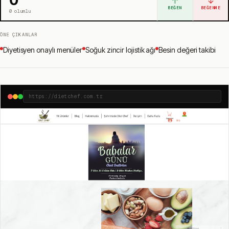
↑
↓
BEĞEN
BEĞENME
0
olumlu
ÖNE ÇIKANLAR
Diyetisyen onaylı menüler
Soğuk zincir lojistik ağı
Besin değeri takibi
https://dietchef.com.tr