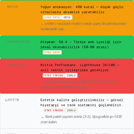
⚠
Yoğun animasyon: 468 kural — düşük güçlü
MOTION
cihazlarda aksaklık yaratabilir.
ETKI
ORTA
ORTA
→
prefers-reduced-motion media query ile animasyonları
kısıtlanabilir yap.
✓
Ateşman: 58.4 — Türkçe web içeriği için
OKUNABILIRLIK
ideal okunabilirlik (50-80 arası).
ETKI
ORTA
✕
Kritik Performans: Lighthouse 34/100 —
MÜHENDISLIK
acil teknik iyileştirme gerekiyor.
ETKI
YÜKSEK
ZORLU
→
Görsel optimizasyonu (WebP/AVIF), kod bölme,
kullanılmayan JS/CSS temizliği.
↳
Estetik kalite geliştirilebilir — görsel
ESTETIK
hiyerarşi ve renk sistemini güçlendirin.
ETKI
YÜKSEK
ZORLU
→
Renk paleti sayısını sınırla (3-5), tipografide φ=1.618
oran kullan.