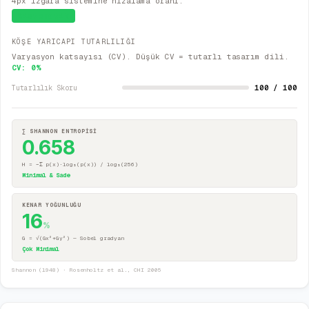
4px ızgara sistemine hizalama oranı.
Sistematik
KÖŞE YARICAPI TUTARLILIĞI
Varyasyon katsayısı (CV). Düşük CV = tutarlı tasarım dili.
CV:
0
%
100 / 100
Tutarlılık Skoru
∑ SHANNON ENTROPİSİ
0.658
H = −Σ p(x)·log₂(p(x)) / log₂(256)
Minimal & Sade
KENAR YOĞUNLUĞU
16
%
G = √(Gx²+Gy²) — Sobel gradyan
Çok Minimal
Shannon (1948) · Rosenholtz et al., CHI 2005