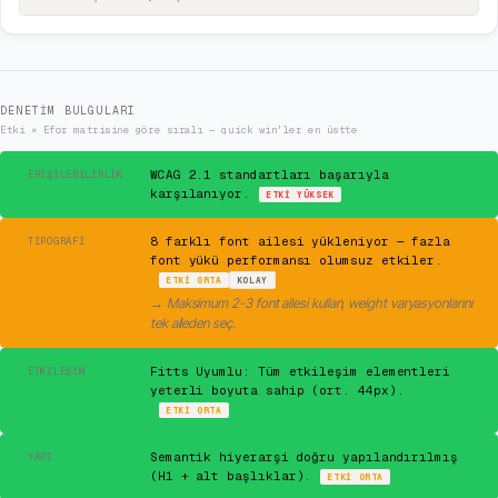
DENETIM BULGULARI
Etki × Efor matrisine göre sıralı — quick win'ler en üstte
✓
WCAG 2.1 standartları başarıyla
ERIŞILEBILIRLIK
karşılanıyor.
ETKI
YÜKSEK
⚠
8 farklı font ailesi yükleniyor — fazla
TIPOGRAFI
font yükü performansı olumsuz etkiler.
ETKI
ORTA
KOLAY
→
Maksimum 2-3 font ailesi kullan, weight varyasyonlarını
tek aileden seç.
✓
Fitts Uyumlu: Tüm etkileşim elementleri
ETKILEŞIM
yeterli boyuta sahip (ort. 44px).
ETKI
ORTA
✓
Semantik hiyerarşi doğru yapılandırılmış
YAPI
(H1 + alt başlıklar).
ETKI
ORTA