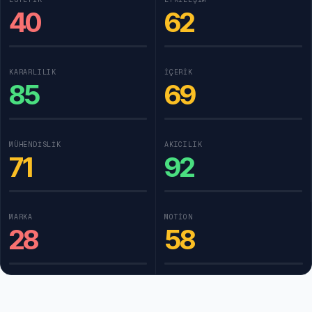
40
62
KARARLILIK
İÇERIK
85
69
MÜHENDISLIK
AKICILIK
71
92
MARKA
MOTION
28
58