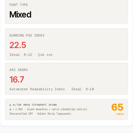
FONT TYPE
Mixed
GUNNING FOG INDEX
22.5
İdeal: 8–12 ·
Çok zor
ARI SKORU
16.7
Automated Readability Index · İdeal: 6–10
65
φ ALTIN ORAN TİPOGRAFİ UYUMU
φ = 1.618 · ölçek mesafesi + satır yüksekliği analizi
Pearsonified GRT · Golden Ratio Typography
Yakın