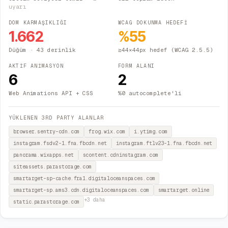
uyarı
DOM KARMAŞIKLIĞI
WCAG DOKUNMA HEDEFİ
1.662
%
55
Düğüm
· 43 derinlik
≥44×44px hedef (WCAG 2.5.5)
AKTİF ANİMASYON
FORM ALANI
6
2
Web Animations API + CSS
%0 autocomplete'li
YÜKLENEN 3RD PARTY ALANLAR
browser.sentry-cdn.com
frog.wix.com
i.ytimg.com
instagram.fsdv2-1.fna.fbcdn.net
instagram.ftlv23-1.fna.fbcdn.net
panorama.wixapps.net
scontent.cdninstagram.com
siteassets.parastorage.com
smartarget-sp-cache.fra1.digitaloceanspaces.com
smartarget-sp.ams3.cdn.digitaloceanspaces.com
smartarget.online
+
3
daha
static.parastorage.com