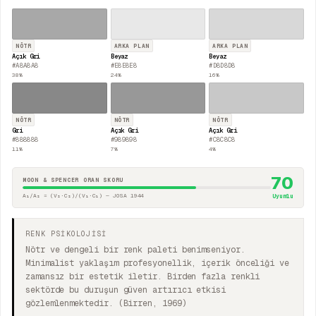
NÖTR
ARKA PLAN
ARKA PLAN
Açık Gri
Beyaz
Beyaz
#A8A8A8
#E8E8E8
#D8D8D8
38
%
24
%
16
%
NÖTR
NÖTR
NÖTR
Gri
Açık Gri
Açık Gri
#888888
#989898
#C8C8C8
11
%
7
%
4
%
70
MOON & SPENCER ORAN SKORU
A₁/A₂ = (V₂·C₂)/(V₁·C₁) — JOSA 1944
Uyumlu
RENK PSİKOLOJİSİ
Nötr ve dengeli bir renk paleti benimseniyor.
Minimalist yaklaşım profesyonellik, içerik önceliği ve
zamansız bir estetik iletir. Birden fazla renkli
sektörde bu duruşun güven artırıcı etkisi
gözlemlenmektedir. (Birren, 1969)