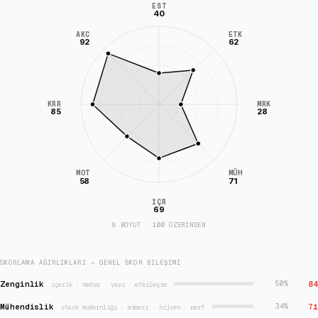
EST
40
AKC
ETK
92
62
KRR
MRK
85
28
MÜH
MOT
58
71
İÇR
69
8 BOYUT · 100 ÜZERİNDEN
SKORLAMA AĞIRLIKLARI — GENEL SKOR BILEŞIMI
Zenginlik
84
50
%
·
içerik · medya · yapı · etkileşim
Mühendislik
71
34
%
·
stack modernliği · mimari · hijyen · perf