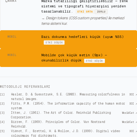
↳
Marka tutarlılığı geliştirilebilir — renk
MARKA
sistemi ve tipografi hiyerarşisi yeniden
tasarlanabilir.
ETKI
ORTA
ZORLU
→
Design tokens (CSS custom properties) ile merkezi
tema sistemi kur.
⚠
Bazı dokunma hedefleri küçük (uyum %55)
MOBIL
ETKI
DÜŞÜK
⚠
Mobilde çok küçük metin (9px) —
MOBIL
okunabilirlik düşük
ETKI
DÜŞÜK
METODOLOJI REFERANSLARI
Hasler, D. & Suesstrunk, S.E. (2003). Measuring colorfulness in
[
1
]
DOI ↗
natural images.
Fitts, P.M. (1954). The information capacity of the human motor
[
2
]
DOI ↗
system.
Itten, J. (1961). The Art of Color. Reinhold Publishing
[
3
]
WorldCat ↗
Corporation.
Birren, F. (1969). Principles of Color. Van Nostrand
[
4
]
WorldCat ↗
Reinhold.
Viénot, F., Brettel, H. & Mollon, J.D. (1999). Digital video
[
5
]
DOI ↗
colourmaps for dichromats.