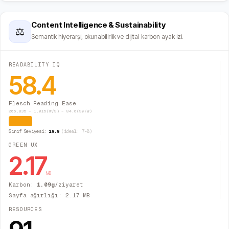
Content Intelligence & Sustainability
⚖
Semantik hiyerarşi, okunabilirlik ve dijital karbon ayak izi.
READABILITY IQ
58.4
Flesch Reading Ease
206.835 − 1.015(W/S) − 84.6(Sy/W)
Orta
Sınıf Seviyesi:
19.9
(ideal: 7–8)
GREEN UX
2.17
MB
Karbon:
1.09
g
/ziyaret
Sayfa ağırlığı:
2.17
MB
RESOURCES