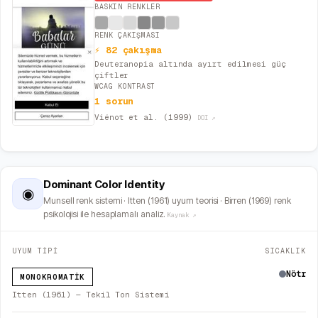
BASKIN RENKLER
RENK ÇAKIŞMASI
⚡ 82 çakışma
Deuteranopia altında ayırt edilmesi güç
çiftler
WCAG KONTRAST
1 sorun
Viénot et al. (1999)
DOI ↗
Dominant Color Identity
◉
Munsell renk sistemi · Itten (1961) uyum teorisi · Birren (1969) renk
psikolojisi ile hesaplamalı analiz.
Kaynak ↗
UYUM TİPİ
SICAKLIK
Nötr
MONOKROMATIK
Itten (1961) — Tekil Ton Sistemi