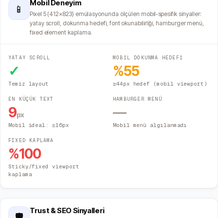
Mobil Deneyim
📱
Pixel 5 (412×823) emülasyonunda ölçülen mobil-spesifik sinyaller:
yatay scroll, dokunma hedefi, font okunabilirliği, hamburger menü,
fixed element kaplama.
YATAY SCROLL
MOBİL DOKUNMA HEDEFİ
✓
%
55
Temiz layout
≥44px hedef (mobil viewport)
EN KÜÇÜK TEXT
HAMBURGER MENÜ
9
—
px
Mobil ideal: ≥16px
Mobil menü algılanmadı
FIXED KAPLAMA
%
100
Sticky/fixed viewport
kaplama
Trust & SEO Sinyalleri
🛡️