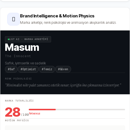
Brand Intelligence & Motion Physics
🫆
Marka arketipi, renk psikolojisi ve animasyon akışkanlık analizi.
1ST AI · MARKA ARKETİPİ
Masum
The Innocent
Saflık, iyimserlik ve sadelik
#Saf
#Optimist
#Temiz
#Güven
RENK PSİKOLOJİSİ
"
Minimalist nötr palet zamansız estetik sunar; içeriğin öne çıkmasına izin veriyor.
"
MARKA TUTARLILIĞI
28
Tutarsız
/100
MOTION PHYSICS