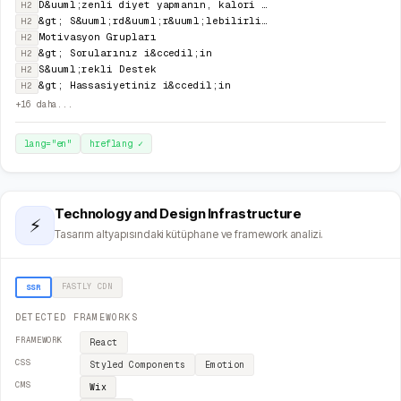
D&uuml;zenli diyet yapmanın, kalori hesaplamanın, porsiyonlarınızı her seferinde &ouml;l&ccedil;meni
H2
&gt; S&uuml;rd&uuml;r&uuml;lebilirlik i&ccedil;in
H2
Motivasyon Grupları
H2
&gt; Sorularınız i&ccedil;in
H2
S&uuml;rekli Destek
H2
&gt; Hassasiyetiniz i&ccedil;in
H2
+
16
daha...
lang="
en
"
hreflang
✓
Technology and Design Infrastructure
⚡
Tasarım altyapısındaki kütüphane ve framework analizi.
FASTLY
CDN
SSR
DETECTED FRAMEWORKS
FRAMEWORK
React
CSS
Styled Components
Emotion
CMS
Wix