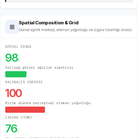
Spatial Composition & Grid
⊞
Görsel ağırlık merkezi, eleman yoğunluğu ve ızgara tutarlılığı analizi.
GÖRSEL DENGE
98
%
Sol/sağ görsel ağırlık simetrisi.
Dengeli
KALABALIK ENDEKSİ
100
Birim alanda perceptual eleman yoğunluğu.
Yüksek Yoğunluk
IZGARA UYUMU
76
%