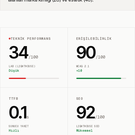
TEKNIK PERFORMANS
ERIŞILEBILIRLIK
34
90
/100
/100
LAB (LIGHTHOUSE)
WCAG 2.1
Düşük
+
10
TTFB
SEO
0.1
92
s
/100
SUNUCU YANIT
LIGHTHOUSE SEO
Hızlı
Mükemmel