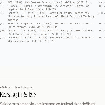
W3C (2018). Web Content Accessibility Guidelines (WCAG) 2.1.
[
6
]
W3C ↗
Flesch, R. (1948). A new readability yardstick. Journal of
[
7
]
DOI ↗
Applied Psychology, 32(3), 221–233.
Kincaid, J.P. et al. (1975). Derivation of New Readability
[
8
]
DTIC ↗
Formulas for Navy Enlisted Personnel. Naval Technical Training
Command.
Moon, P. & Spencer, D.E. (1944). Aesthetic measure applied to
[
9
]
DOI ↗
color harmony. JOSA, 34(4), 234–242.
Shannon, C.E. (1948). A mathematical theory of communication.
[
10
]
DOI ↗
Bell System Technical Journal, 27(3), 379–423.
Rosenholtz, R. et al. (2005). Feature congestion: A measure of
[
11
]
DOI ↗
display clutter. CHI '05, 761–770.
BÖLÜM 3 · İLERI ANALIZ
Karşılaştır & İzle
Sektör ortalamasıyla karşılaştırma ve tarihsel skor değişimi.