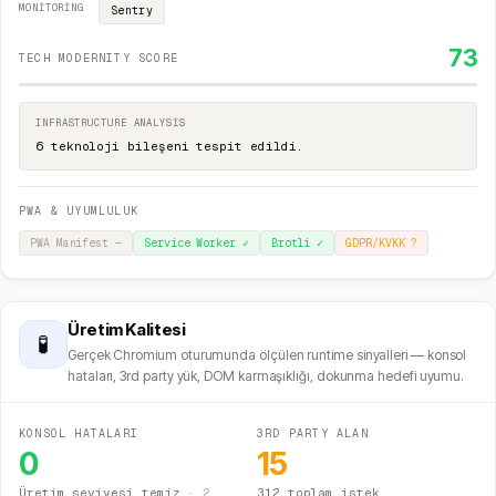
MONITORING
Sentry
73
TECH MODERNITY SCORE
INFRASTRUCTURE ANALYSIS
6 teknoloji bileşeni tespit edildi.
PWA & UYUMLULUK
PWA Manifest
—
Service Worker
✓
Brotli
✓
GDPR/KVKK
?
Üretim Kalitesi
🧪
Gerçek Chromium oturumunda ölçülen runtime sinyalleri — konsol
hataları, 3rd party yük, DOM karmaşıklığı, dokunma hedefi uyumu.
KONSOL HATALARI
3RD PARTY ALAN
0
15
Üretim seviyesi temiz
·
2
312 toplam istek