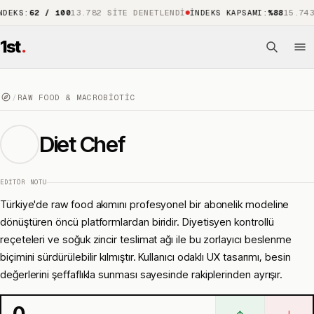
:
62 / 100
13.782 SITE DENETLENDI
İNDEKS KAPSAMI
:
%88
15.743 ÖNE
1st
.
/
RAW FOOD & MACROBIOTIC
Diet Chef
EDITÖR NOTU
Türkiye'de raw food akımını profesyonel bir abonelik modeline
dönüştüren öncü platformlardan biridir. Diyetisyen kontrollü
reçeteleri ve soğuk zincir teslimat ağı ile bu zorlayıcı beslenme
biçimini sürdürülebilir kılmıştır. Kullanıcı odaklı UX tasarımı, besin
değerlerini şeffaflıkla sunması sayesinde rakiplerinden ayrışır.
0