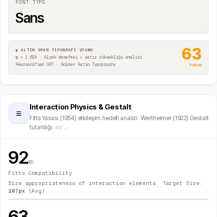
FONT TYPE
Sans
63
φ ALTIN ORAN TİPOGRAFİ UYUMU
φ = 1.618 · ölçek mesafesi + satır yüksekliği analizi
Pearsonified GRT · Golden Ratio Typography
Yakın
Interaction Physics & Gestalt
≡
Fitts Yasası (1954) etkileşim hedefi analizi · Wertheimer (1923) Gestalt
tutarlılığı.
DOI ↗
92
/100
Fitts Compatibility
Size appropriateness of interaction elements. Target Size:
167
px
(Avg).
63