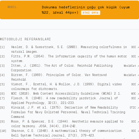
⚠
Dokunma hedeflerinin çoğu çok küçük (uyum
MOBIL
%22, ideal 44px+)
ETKI
ORTA
METODOLOJI REFERANSLARI
Hasler, D. & Suesstrunk, S.E. (2003). Measuring colorfulness in
[
1
]
DOI ↗
natural images.
Fitts, P.M. (1954). The information capacity of the human motor
[
2
]
DOI ↗
system.
Itten, J. (1961). The Art of Color. Reinhold Publishing
[
3
]
WorldCat ↗
Corporation.
Birren, F. (1969). Principles of Color. Van Nostrand
[
4
]
WorldCat ↗
Reinhold.
Viénot, F., Brettel, H. & Mollon, J.D. (1999). Digital video
[
5
]
DOI ↗
colourmaps for dichromats.
W3C (2018). Web Content Accessibility Guidelines (WCAG) 2.1.
[
6
]
W3C ↗
Flesch, R. (1948). A new readability yardstick. Journal of
[
7
]
DOI ↗
Applied Psychology, 32(3), 221–233.
Kincaid, J.P. et al. (1975). Derivation of New Readability
[
8
]
DTIC ↗
Formulas for Navy Enlisted Personnel. Naval Technical Training
Command.
Moon, P. & Spencer, D.E. (1944). Aesthetic measure applied to
[
9
]
DOI ↗
color harmony. JOSA, 34(4), 234–242.
Shannon, C.E. (1948). A mathematical theory of communication.
[
10
]
DOI ↗
Bell System Technical Journal, 27(3), 379–423.