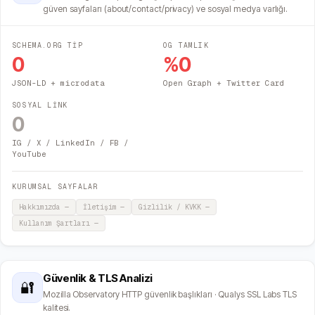
güven sayfaları (about/contact/privacy) ve sosyal medya varlığı.
SCHEMA.ORG TİP
OG TAMLIK
0
%
0
JSON-LD + microdata
Open Graph + Twitter Card
SOSYAL LİNK
0
IG / X / LinkedIn / FB /
YouTube
KURUMSAL SAYFALAR
Hakkımızda
—
İletişim
—
Gizlilik / KVKK
—
Kullanım Şartları
—
Güvenlik & TLS Analizi
🔐
Mozilla Observatory HTTP güvenlik başlıkları · Qualys SSL Labs TLS
kalitesi.