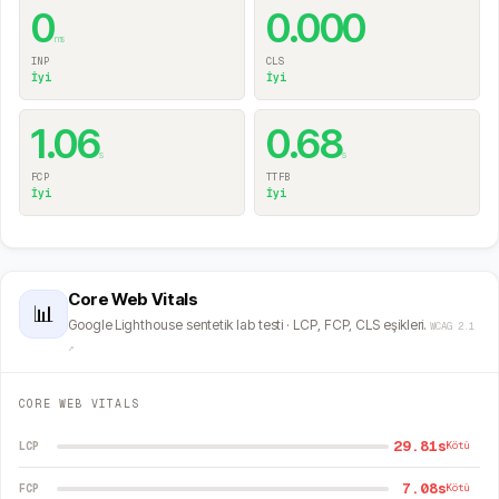
0
0.000
ms
INP
CLS
İyi
İyi
1.06
0.68
s
s
FCP
TTFB
İyi
İyi
Core Web Vitals
📊
Google Lighthouse sentetik lab testi · LCP, FCP, CLS eşikleri.
WCAG 2.1
↗
CORE WEB VITALS
29.81s
LCP
Kötü
7.08s
FCP
Kötü