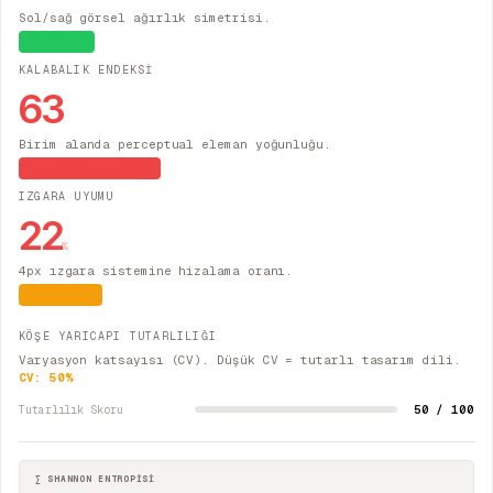
Sol/sağ görsel ağırlık simetrisi.
Dengeli
KALABALIK ENDEKSİ
63
Birim alanda perceptual eleman yoğunluğu.
Yüksek Yoğunluk
IZGARA UYUMU
22
%
4px ızgara sistemine hizalama oranı.
Düzensiz
KÖŞE YARICAPI TUTARLILIĞI
Varyasyon katsayısı (CV). Düşük CV = tutarlı tasarım dili.
CV:
50
%
50 / 100
Tutarlılık Skoru
∑ SHANNON ENTROPİSİ