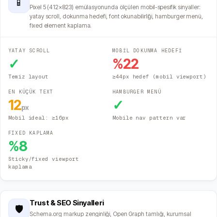
📱
Pixel 5 (412×823) emülasyonunda ölçülen mobil-spesifik sinyaller:
yatay scroll, dokunma hedefi, font okunabilirliği, hamburger menü,
fixed element kaplama.
YATAY SCROLL
MOBİL DOKUNMA HEDEFİ
✓
%
22
Temiz layout
≥44px hedef (mobil viewport)
EN KÜÇÜK TEXT
HAMBURGER MENÜ
12
✓
px
Mobil ideal: ≥16px
Mobile nav pattern var
FIXED KAPLAMA
%
8
Sticky/fixed viewport
kaplama
Trust & SEO Sinyalleri
🛡️
Schema.org markup zenginliği, Open Graph tamlığı, kurumsal