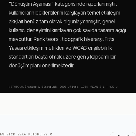
"Dönüşüm Aşaması" kategorisinde raporlanmıştır.
kullanıcıların beklentilerini karşılayan temel etkileşim
akışları henüz tam olarak olgunlaşmamıştır; genel
kullanıcı deneyimini kısıtlayan çok sayıda tasarım açığı
mevcuttur. Renk teorisi, tipografik hiyerarşi, Fitts
Yasası etkileşim metrikleri ve WCAG erişilebilirlik
standartları başta olmak üzere geniş kapsamlı bir
dönüşüm planı önerilmektedir.
METODOLOJI
Hasler & Süsstrunk, 2003
↗
Fitts, 1954
↗
WCAG 2.1 — W3C
↗
ESTETIK ZEKA MOTORU V2.0