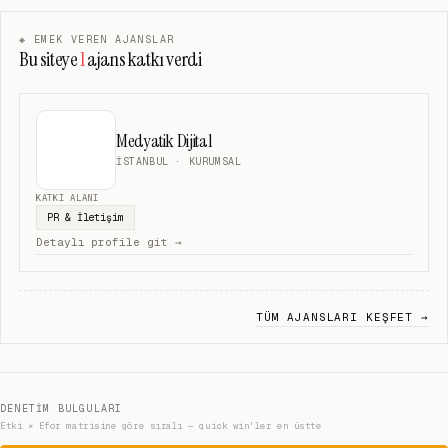
◈ EMEK VEREN AJANSLAR
Bu siteye
1
ajans katkı verdi
Medyatik Dijital
İSTANBUL
· KURUMSAL
KATKI ALANI
PR & İletişim
Detaylı profile git →
TÜM AJANSLARI KEŞFET →
DENETIM BULGULARI
Etki × Efor matrisine göre sıralı — quick win'ler en üstte