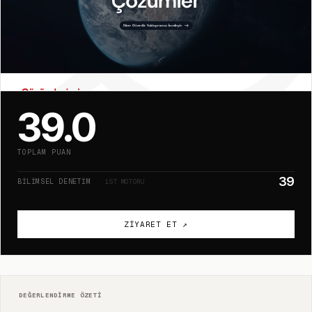
39.0
TOPLAM PUAN
39
BILIMSEL DENETIM
· 1ST MOTORU
ZIYARET ET ↗
DEĞERLENDIRME ÖZETI