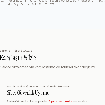
Rosenholtz, R. et al. (2005). Feature congestion: A measure of
[
11
]
DOI ↗
display clutter. CHI '05, 761–770.
BÖLÜM 3 · İLERI ANALIZ
Karşılaştır & İzle
Sektör ortalamasıyla karşılaştırma ve tarihsel skor değişimi.
SEKTÖR KARŞILAŞTIRMASI ·
10
SITELIK ÖRNEKLEM
Siber Güvenlik Uyumu
CyberWise
bu kategoride
7 puan altında
— sektör