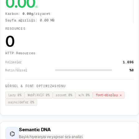
0.00
MB
Karbon:
0.00
g
/ziyaret
Sayfa ağırlığı:
0.00
MB
RESOURCES
0
HTTP Resources
1.696
Kelimeler
%0
Metin/Görsel
GÖRSEL & FONT OPTİMİZASYONU
Lazy
0
%
WebP/AVIF
0
%
srcset
0
%
w/h
0
%
font-display
✕
async/defer
0
%
Semantic DNA
⌬
Başlık hiyerarşisi ve yapısal sıra analizi.