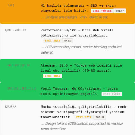
⚠
H1 başlığı bulunamadı — SEO ve ekran
YAPI
okuyucular için kritik.
ETKI
YÜKSEK
KOLAY
→
Sayfanın ana başlığını `<h1>` etiketi ile sar.
↳
Performans 58/100 — Core Web Vitals
MÜHENDISLIK
optimizasyonu ile artırılabilir.
ETKI
ORTA
ORTA
→
LCP elementine preload, render-blocking script'leri
defer et.
✓
Ateşman: 52.5 — Türkçe web içeriği için
OKUNABILIRLIK
ideal okunabilirlik (50-80 arası).
ETKI
ORTA
✓
Yeşil Tasarım: 0g CO₂/ziyaret — çevre
SÜRDÜRÜLEBILIRLIK
dostu optimizasyon başarılı.
ETKI
DÜŞÜK
↳
Marka tutarlılığı geliştirilebilir — renk
MARKA
sistemi ve tipografi hiyerarşisi yeniden
tasarlanabilir.
ETKI
ORTA
ZORLU
→
Design tokens (CSS custom properties) ile merkezi
tema sistemi kur.