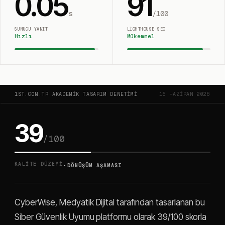
0.05
91
s
/100
SUNUCU YANIT
LIGHTHOUSE SEO
Hızlı
Mükemmel
1ST.COM.TR AKADEMIK TASARIM DENETIMI
16 HAZIRAN 2026
39
/100
·
KALITE DÜZEYI
DÖNÜŞÜM AŞAMASI
CyberWise, Medyatik Dijital tarafından tasarlanan bu
Siber Güvenlik Uyumu platformu olarak 39/100 skorla