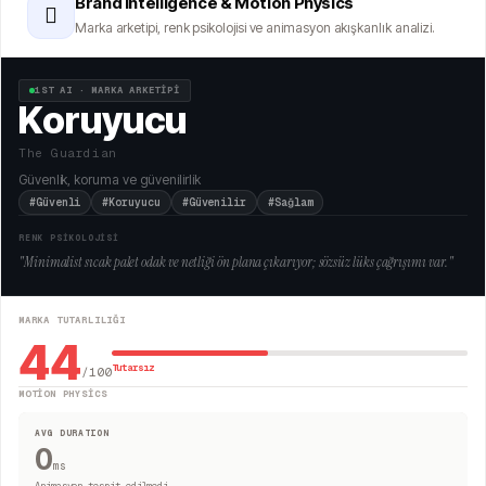
Brand Intelligence & Motion Physics
🫆
Marka arketipi, renk psikolojisi ve animasyon akışkanlık analizi.
1ST AI · MARKA ARKETİPİ
Koruyucu
The Guardian
Güvenlik, koruma ve güvenilirlik
#Güvenli
#Koruyucu
#Güvenilir
#Sağlam
RENK PSİKOLOJİSİ
"
Minimalist sıcak palet odak ve netliği ön plana çıkarıyor; sözsüz lüks çağrışımı var.
"
MARKA TUTARLILIĞI
44
Tutarsız
/100
MOTION PHYSICS
AVG DURATION
0
ms