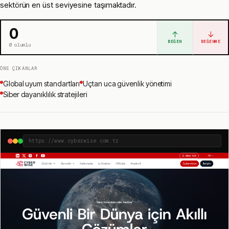
sektörün en üst seviyesine taşımaktadır.
0
↑
↓
BEĞEN
BEĞENME
0
olumlu
ÖNE ÇIKANLAR
Global uyum standartları
Uçtan uca güvenlik yönetimi
Siber dayanıklılık stratejileri
https://www.cyberwise.com.tr