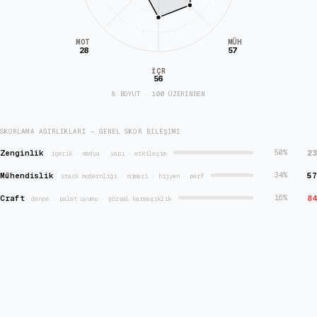
MÜH
MOT
28
57
İÇR
56
8 BOYUT · 100 ÜZERİNDEN
SKORLAMA AĞIRLIKLARI — GENEL SKOR BILEŞIMI
Zenginlik
23
50
%
·
içerik · medya · yapı · etkileşim
Mühendislik
57
34
%
·
stack modernliği · mimari · hijyen · perf
Craft
84
16
%
·
denge · palet uyumu · görsel karmaşıklık