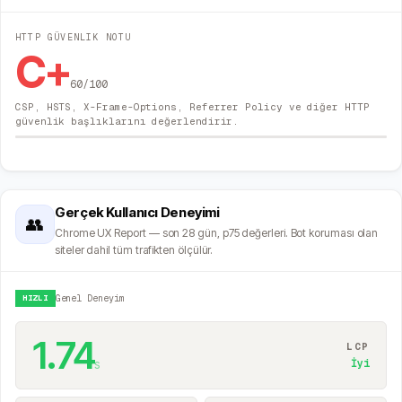
HTTP GÜVENLIK NOTU
C+
60
/100
CSP, HSTS, X-Frame-Options, Referrer Policy ve diğer HTTP
güvenlik başlıklarını değerlendirir.
Gerçek Kullanıcı Deneyimi
👥
Chrome UX Report — son 28 gün, p75 değerleri. Bot koruması olan
siteler dahil tüm trafikten ölçülür.
HIZLI
Genel Deneyim
1.74
LCP
s
İyi