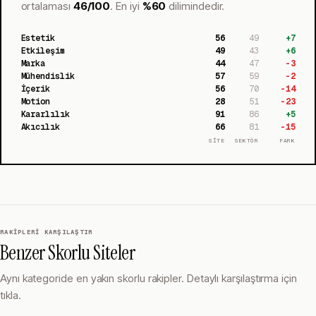
ortalaması
46
/100
.
En iyi
%
60
dilimindedir.
Estetik
56
49
+
7
Etkileşim
49
43
+
6
Marka
44
47
-3
Mühendislik
57
59
-2
İçerik
56
70
-14
Motion
28
51
-23
Kararlılık
91
86
+
5
Akıcılık
66
81
-15
SİTE
SEKTÖR
FARK
RAKIPLERI KARŞILAŞTIR
Benzer Skorlu Siteler
Aynı kategoride en yakın skorlu rakipler. Detaylı karşılaştırma için
tıkla.