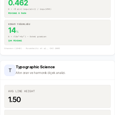
0.462
H = −Σ p(x)·log₂(p(x)) / log₂(256)
Minimal & Sade
KENAR YOĞUNLUĞU
14
%
G = √(Gx²+Gy²) — Sobel gradyan
Çok Minimal
Shannon (1948) · Rosenholtz et al., CHI 2005
Typographic Science
T
Altın oran ve harmonik ölçek analizi.
AVG LINE HEIGHT
1.50