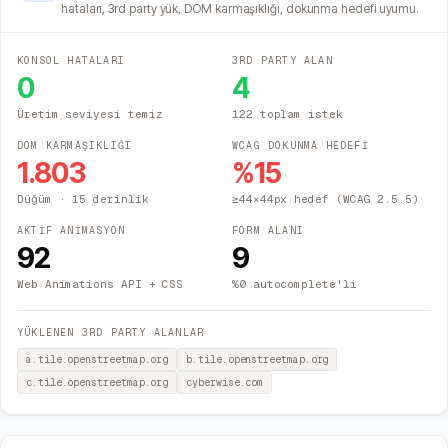
hataları, 3rd party yük, DOM karmaşıklığı, dokunma hedefi uyumu.
KONSOL HATALARI
3RD PARTY ALAN
0
4
Üretim seviyesi temiz
122 toplam istek
DOM KARMAŞIKLIĞI
WCAG DOKUNMA HEDEFİ
1.803
%
15
Düğüm
· 15 derinlik
≥44×44px hedef (WCAG 2.5.5)
AKTİF ANİMASYON
FORM ALANI
92
9
Web Animations API + CSS
%0 autocomplete'li
YÜKLENEN 3RD PARTY ALANLAR
a.tile.openstreetmap.org
b.tile.openstreetmap.org
c.tile.openstreetmap.org
cyberwise.com