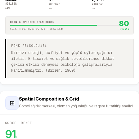
Gri
Açık Gri
#D81808
#888898
#A8A8A8
11
%
7
%
4
%
80
MOON & SPENCER ORAN SKORU
A₁/A₂ = (V₂·C₂)/(V₁·C₁) — JOSA 1944
Uyumlu
RENK PSİKOLOJİSİ
Kırmızı enerji, aciliyet ve güçlü eylem çağrısı
iletir. E-ticaret ve sağlık sektörlerinde dikkat
çekici etkisi deneysel psikoloji çalışmalarıyla
kanıtlanmıştır. (Birren, 1969)
Spatial Composition & Grid
⊞
Görsel ağırlık merkezi, eleman yoğunluğu ve ızgara tutarlılığı analizi.
GÖRSEL DENGE
91
%