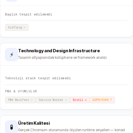
Başlık tespit edilemedi
hreflang
—
Technology and Design Infrastructure
⚡
Tasarım altyapısındaki kütüphane ve framework analizi.
Teknoloji stack tespit edilemedi
PWA & UYUMLULUK
PWA Manifest
—
Service Worker
—
Brotli
✕
GDPR/KVKK
?
Üretim Kalitesi
🧪
Gerçek Chromium oturumunda ölçülen runtime sinyalleri — konsol