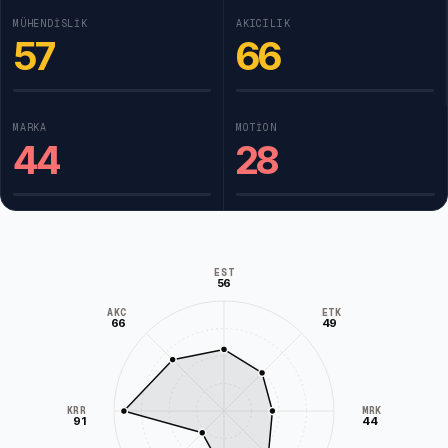
MÜHENDISLIK
AKICILIK
57
66
MARKA
MOTION
44
28
EST
56
AKC
ETK
66
49
KRR
MRK
91
44