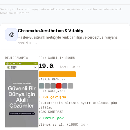
Gemini gibi kara kutu yapay zeka modelleri yerine akademik formüller ve deterministik
hesaplama kullanılır.
Chromatic Aesthetics & Vitality
🎨
Hasler-Süsstrunk metriğiyle renk canlılığı ve perceptual varyans
analizi.
DOI ↗
DEUTERANOPIA
RENK CANLILIK SKORU
19.0
M · İdeal: 20–50
Dengeli (İdeal)
BASKIN RENKLER
RENK ÇAKIŞMASI
⚡ 88 çakışma
Deuteranopia altında ayırt edilmesi güç
çiftler
WCAG KONTRAST
✓ Sorun yok
Viénot et al. (1999)
DOI ↗