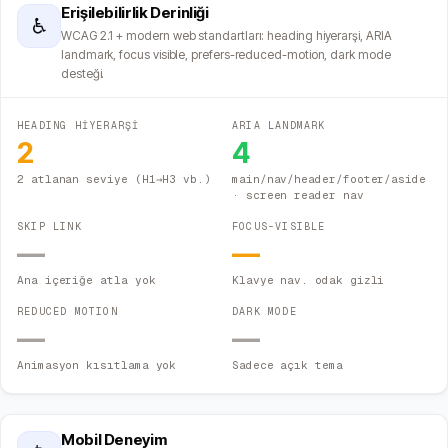
Erişilebilirlik Derinliği
♿
WCAG 2.1 + modern web standartları: heading hiyerarşi, ARIA
landmark, focus visible, prefers-reduced-motion, dark mode
desteği.
HEADING HİYERARŞİ
ARIA LANDMARK
2
4
2 atlanan seviye (H1→H3 vb.)
main/nav/header/footer/aside
· screen reader nav
SKIP LINK
FOCUS-VISIBLE
—
—
Ana içeriğe atla yok
Klavye nav. odak gizli
REDUCED MOTION
DARK MODE
—
—
Animasyon kısıtlama yok
Sadece açık tema
Mobil Deneyim