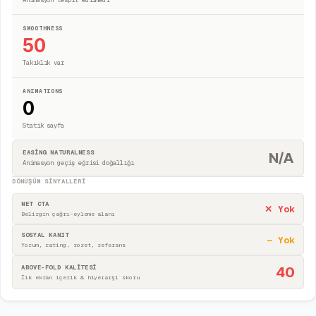
Animasyon tespit edilmedi
SMOOTHNESS
50
Takıklık var
ANIMATIONS
0
Statik sayfa
EASING NATURALNESS
N/A
Animasyon geçiş eğrisi doğallığı
DÖNÜŞÜM SINYALLERI
NET CTA
✕ Yok
Belirgin çağrı-eyleme alanı
SOSYAL KANIT
— Yok
Yorum, rating, rozet, referans
ABOVE-FOLD KALİTESİ
40
İlk ekran içerik & hiyerarşi skoru