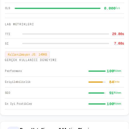
0.000
CLS
İyi
LAB METRİKLERİ
29.86
s
TTI
7.08
s
SI
Kullanılmayan JS:
149
KB
GERÇEK KULLANICI DENEYİMİ
100
Performans
Mükem.
84
Erişilebilirlik
Orta
91
SEO
Mükem.
100
En İyi Pratikler
Mükem.