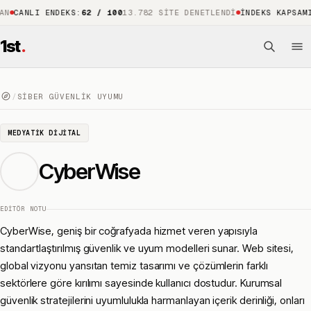
NLI ENDEKS
:
62 / 100
13.782 SITE DENETLENDI
İNDEKS KAPSAMI
:
%88
1
1st
.
/
SIBER GÜVENLIK UYUMU
MEDYATIK DIJITAL
CyberWise
EDITÖR NOTU
CyberWise, geniş bir coğrafyada hizmet veren yapısıyla
standartlaştırılmış güvenlik ve uyum modelleri sunar. Web sitesi,
global vizyonu yansıtan temiz tasarımı ve çözümlerin farklı
sektörlere göre kırılımı sayesinde kullanıcı dostudur. Kurumsal
güvenlik stratejilerini uyumlulukla harmanlayan içerik derinliği, onları