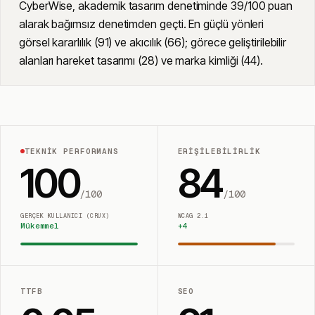
CyberWise, akademik tasarım denetiminde 39/100 puan
alarak bağımsız denetimden geçti. En güçlü yönleri
görsel kararlılık (91) ve akıcılık (66); görece geliştirilebilir
alanları hareket tasarımı (28) ve marka kimliği (44).
TEKNIK PERFORMANS
ERIŞILEBILIRLIK
100
84
/100
/100
GERÇEK KULLANICI (CRUX)
WCAG 2.1
Mükemmel
+
4
TTFB
SEO