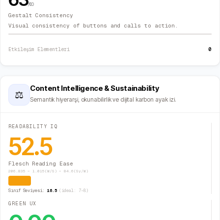
/100
Gestalt Consistency
Visual consistency of buttons and calls to action.
0
Etkileşim Elementleri
Content Intelligence & Sustainability
⚖
Semantik hiyerarşi, okunabilirlik ve dijital karbon ayak izi.
READABILITY IQ
52.5
Flesch Reading Ease
206.835 − 1.015(W/S) − 84.6(Sy/W)
Orta
Sınıf Seviyesi:
16.5
(ideal: 7–8)
GREEN UX