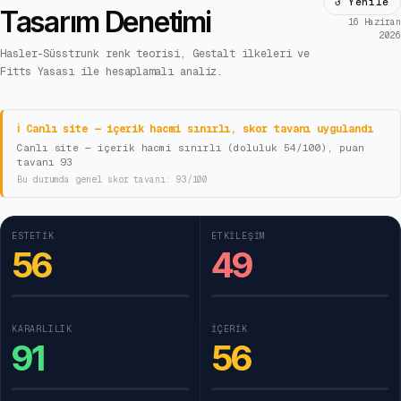
↺ Yenile
Tasarım Denetimi
16 Haziran
2026
Hasler-Süsstrunk renk teorisi, Gestalt ilkeleri ve
Fitts Yasası ile hesaplamalı analiz.
ℹ Canlı site — içerik hacmi sınırlı, skor tavanı uygulandı
Canlı site — içerik hacmi sınırlı (doluluk 54/100), puan
tavanı 93
Bu durumda genel skor tavanı:
93
/100
ESTETIK
ETKILEŞIM
56
49
KARARLILIK
İÇERIK
91
56