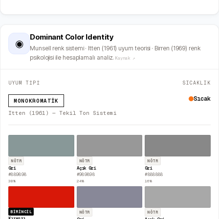
Dominant Color Identity
◉
Munsell renk sistemi · Itten (1961) uyum teorisi · Birren (1969) renk
psikolojisi ile hesaplamalı analiz.
Kaynak ↗
UYUM TİPİ
SICAKLIK
Sıcak
MONOKROMATIK
Itten (1961) — Tekil Ton Sistemi
NÖTR
NÖTR
NÖTR
Gri
Açık Gri
Gri
#889898
#989898
#888888
38
%
24
%
16
%
BIRINCIL
NÖTR
NÖTR
Kırmızı