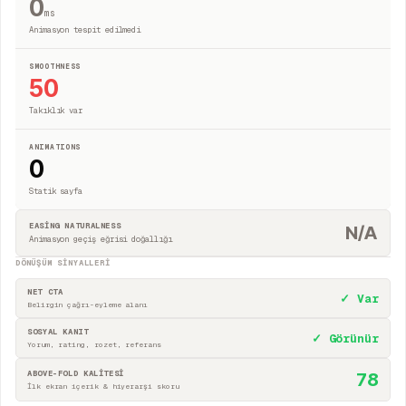
0
ms
Animasyon tespit edilmedi
SMOOTHNESS
50
Takıklık var
ANIMATIONS
0
Statik sayfa
EASING NATURALNESS
N/A
Animasyon geçiş eğrisi doğallığı
DÖNÜŞÜM SINYALLERI
NET CTA
✓ Var
Belirgin çağrı-eyleme alanı
SOSYAL KANIT
✓ Görünür
Yorum, rating, rozet, referans
ABOVE-FOLD KALİTESİ
78
İlk ekran içerik & hiyerarşi skoru