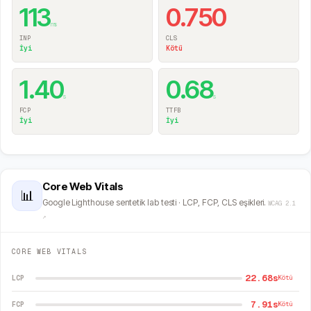
113
0.750
ms
INP
CLS
İyi
Kötü
1.40
0.68
s
s
FCP
TTFB
İyi
İyi
Core Web Vitals
📊
Google Lighthouse sentetik lab testi · LCP, FCP, CLS eşikleri.
WCAG 2.1
↗
CORE WEB VITALS
22.68s
LCP
Kötü
7.91s
FCP
Kötü