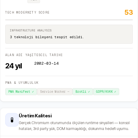
53
TECH MODERNITY SCORE
INFRASTRUCTURE ANALYSIS
3 teknoloji bileşeni tespit edildi.
ALAN ADI YAŞI
TESCİL TARİHİ
2002-03-14
24
yıl
PWA & UYUMLULUK
PWA Manifest
✓
Service Worker
—
Brotli
✓
GDPR/KVKK
✓
Üretim Kalitesi
🧪
Gerçek Chromium oturumunda ölçülen runtime sinyalleri — konsol
hataları, 3rd party yük, DOM karmaşıklığı, dokunma hedefi uyumu.