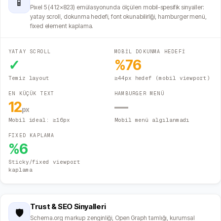
📱
Pixel 5 (412×823) emülasyonunda ölçülen mobil-spesifik sinyaller:
yatay scroll, dokunma hedefi, font okunabilirliği, hamburger menü,
fixed element kaplama.
YATAY SCROLL
MOBİL DOKUNMA HEDEFİ
✓
%
76
Temiz layout
≥44px hedef (mobil viewport)
EN KÜÇÜK TEXT
HAMBURGER MENÜ
12
—
px
Mobil ideal: ≥16px
Mobil menü algılanmadı
FIXED KAPLAMA
%
6
Sticky/fixed viewport
kaplama
Trust & SEO Sinyalleri
🛡️
Schema.org markup zenginliği, Open Graph tamlığı, kurumsal