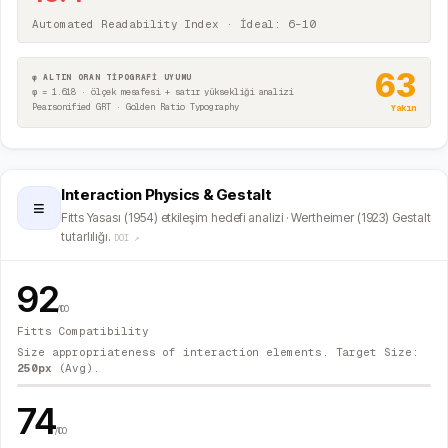
Automated Readability Index · İdeal: 6–10
63
φ ALTIN ORAN TİPOGRAFİ UYUMU
φ = 1.618 · ölçek mesafesi + satır yüksekliği analizi
Pearsonified GRT · Golden Ratio Typography
Yakın
Interaction Physics & Gestalt
≡
Fitts Yasası (1954) etkileşim hedefi analizi · Wertheimer (1923) Gestalt
tutarlılığı.
DOI ↗
92
/100
Fitts Compatibility
Size appropriateness of interaction elements. Target Size:
250
px
(Avg).
74
/100