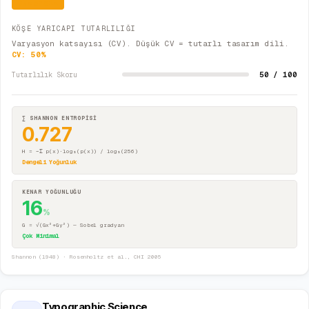
Düzensiz
KÖŞE YARICAPI TUTARLILIĞI
Varyasyon katsayısı (CV). Düşük CV = tutarlı tasarım dili.
CV:
50
%
50 / 100
Tutarlılık Skoru
∑ SHANNON ENTROPİSİ
0.727
H = −Σ p(x)·log₂(p(x)) / log₂(256)
Dengeli Yoğunluk
KENAR YOĞUNLUĞU
16
%
G = √(Gx²+Gy²) — Sobel gradyan
Çok Minimal
Shannon (1948) · Rosenholtz et al., CHI 2005
Typographic Science