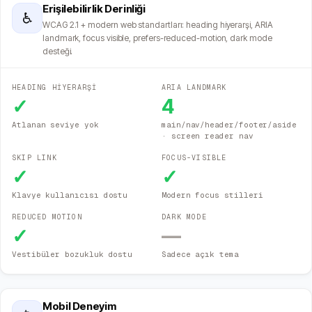
Erişilebilirlik Derinliği
♿
WCAG 2.1 + modern web standartları: heading hiyerarşi, ARIA
landmark, focus visible, prefers-reduced-motion, dark mode
desteği.
HEADING HİYERARŞİ
ARIA LANDMARK
✓
4
Atlanan seviye yok
main/nav/header/footer/aside
· screen reader nav
SKIP LINK
FOCUS-VISIBLE
✓
✓
Klavye kullanıcısı dostu
Modern focus stilleri
REDUCED MOTION
DARK MODE
✓
—
Vestibüler bozukluk dostu
Sadece açık tema
Mobil Deneyim