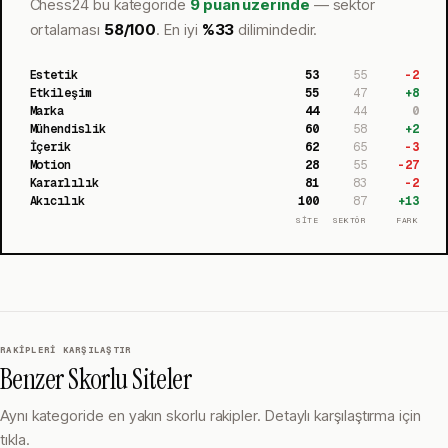
Chess24
bu kategoride
9 puan üzerinde
— sektör
ortalaması
58
/100
.
En iyi
%
33
dilimindedir.
Estetik
53
55
-2
Etkileşim
55
47
+
8
Marka
44
44
0
Mühendislik
60
58
+
2
İçerik
62
65
-3
Motion
28
55
-27
Kararlılık
81
83
-2
Akıcılık
100
87
+
13
SİTE
SEKTÖR
FARK
RAKIPLERI KARŞILAŞTIR
Benzer Skorlu Siteler
Aynı kategoride en yakın skorlu rakipler. Detaylı karşılaştırma için
tıkla.