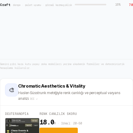
Craft
78
16
%
·
denge · palet uyumu · görsel karmaşıklık
Gemini gibi kara kutu yapay zeka modelleri yerine akademik formüller ve deterministik
hesaplama kullanılır.
Chromatic Aesthetics & Vitality
🎨
Hasler-Süsstrunk metriğiyle renk canlılığı ve perceptual varyans
analizi.
DOI ↗
DEUTERANOPIA
RENK CANLILIK SKORU
18.0
M · İdeal: 20–50
Dengeli (İdeal)