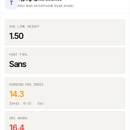
T
Altın oran ve harmonik ölçek analizi.
AVG LINE HEIGHT
1.50
FONT TYPE
Sans
GUNNING FOG INDEX
14.3
İdeal: 8–12 ·
Zor
ARI SKORU
16.4