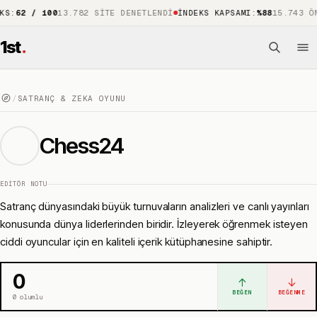
 / 100
13.782 SITE DENETLENDI
İNDEKS KAPSAMI
:
%88
15.743 ÖNE ÇI
1st
.
/
SATRANÇ & ZEKA OYUNU
Chess24
EDITÖR NOTU
Satranç dünyasındaki büyük turnuvaların analizleri ve canlı yayınları
konusunda dünya liderlerinden biridir. İzleyerek öğrenmek isteyen
ciddi oyuncular için en kaliteli içerik kütüphanesine sahiptir.
0
↑
↓
BEĞEN
BEĞENME
0
olumlu