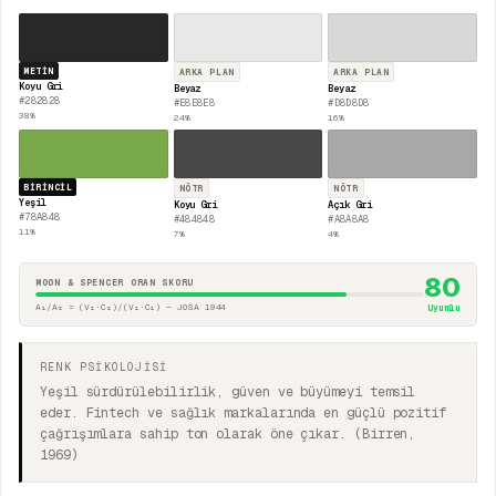
METIN
ARKA PLAN
ARKA PLAN
Koyu Gri
Beyaz
Beyaz
#282828
#E8E8E8
#D8D8D8
38
%
24
%
16
%
BIRINCIL
NÖTR
NÖTR
Yeşil
Koyu Gri
Açık Gri
#78A848
#484848
#A8A8A8
11
%
7
%
4
%
80
MOON & SPENCER ORAN SKORU
A₁/A₂ = (V₂·C₂)/(V₁·C₁) — JOSA 1944
Uyumlu
RENK PSİKOLOJİSİ
Yeşil sürdürülebilirlik, güven ve büyümeyi temsil
eder. Fintech ve sağlık markalarında en güçlü pozitif
çağrışımlara sahip ton olarak öne çıkar. (Birren,
1969)