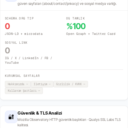
güven sayfaları (about/contact/privacy) ve sosyal medya varlığı.
SCHEMA.ORG TİP
OG TAMLIK
0
%
100
JSON-LD + microdata
Open Graph + Twitter Card
SOSYAL LİNK
0
IG / X / LinkedIn / FB /
YouTube
KURUMSAL SAYFALAR
Hakkımızda
—
İletişim
—
Gizlilik / KVKK
—
Kullanım Şartları
—
Güvenlik & TLS Analizi
🔐
Mozilla Observatory HTTP güvenlik başlıkları · Qualys SSL Labs TLS
kalitesi.