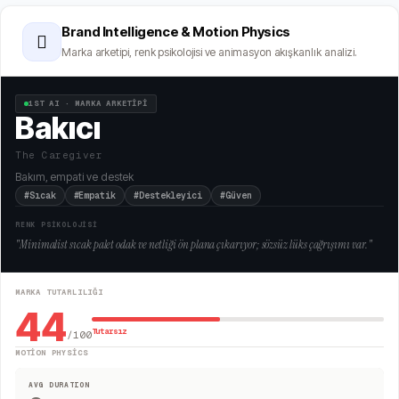
Brand Intelligence & Motion Physics
🫆
Marka arketipi, renk psikolojisi ve animasyon akışkanlık analizi.
1ST AI · MARKA ARKETİPİ
Bakıcı
The Caregiver
Bakım, empati ve destek
#Sıcak
#Empatik
#Destekleyici
#Güven
RENK PSİKOLOJİSİ
"
Minimalist sıcak palet odak ve netliği ön plana çıkarıyor; sözsüz lüks çağrışımı var.
"
MARKA TUTARLILIĞI
44
Tutarsız
/100
MOTION PHYSICS
AVG DURATION