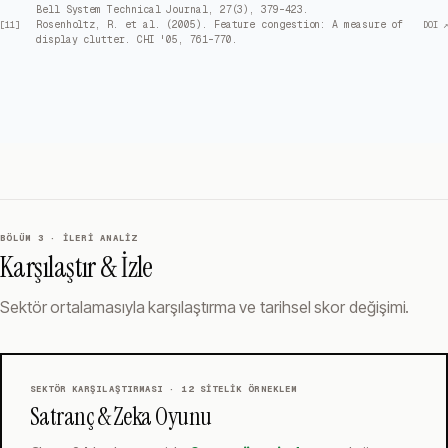
Bell System Technical Journal, 27(3), 379–423.
Rosenholtz, R. et al. (2005). Feature congestion: A measure of
[
11
]
DOI ↗
display clutter. CHI '05, 761–770.
BÖLÜM 3 · İLERI ANALIZ
Karşılaştır & İzle
Sektör ortalamasıyla karşılaştırma ve tarihsel skor değişimi.
SEKTÖR KARŞILAŞTIRMASI ·
12
SITELIK ÖRNEKLEM
Satranç & Zeka Oyunu