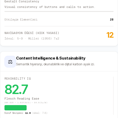
Gestalt Consistency
Visual consistency of buttons and calls to action.
28
Etkileşim Elementleri
12
NAVİGASYON ÖĞESİ (HICK YASASI)
İdeal: 5–9 · Miller (1956) 7±2
Content Intelligence & Sustainability
⚖
Semantik hiyerarşi, okunabilirlik ve dijital karbon ayak izi.
READABILITY IQ
82.7
Flesch Reading Ease
206.835 − 1.015(W/S) − 84.6(Sy/W)
Çok Kolay
Sınıf Seviyesi:
11.8
(ideal: 7–8)