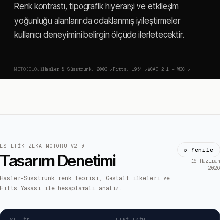
Renk kontrastı, tipografik hiyerarşi ve etkileşim
yoğunluğu alanlarında odaklanmış iyileştirmeler
kullanıcı deneyimini belirgin ölçüde ilerletecektir.
METODOLOJI
Hasler & Süsstrunk, 2003
↗
Fitts, 1954
↗
WCAG 2.1 — W3C
↗
ESTETIK ZEKA MOTORU V2.0
↺ Yenile
Tasarım Denetimi
16 Haziran
2026
Hasler-Süsstrunk renk teorisi, Gestalt ilkeleri ve
Fitts Yasası ile hesaplamalı analiz.
ESTETIK
ETKILEŞIM