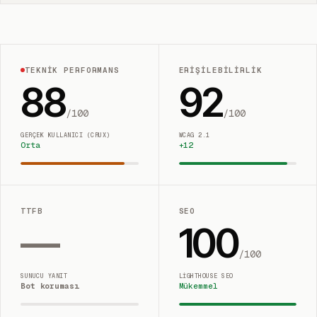
TEKNIK PERFORMANS
ERIŞILEBILIRLIK
88
92
/100
/100
GERÇEK KULLANICI (CRUX)
WCAG 2.1
Orta
+
12
TTFB
SEO
—
100
/100
SUNUCU YANIT
LIGHTHOUSE SEO
Bot koruması
Mükemmel