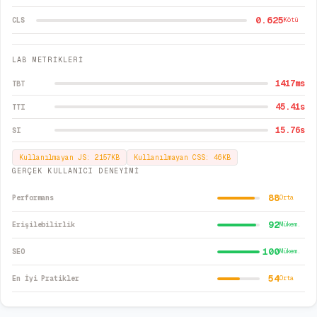
0.625
CLS
Kötü
LAB METRİKLERİ
1417
ms
TBT
45.41
s
TTI
15.76
s
SI
Kullanılmayan JS:
2157
KB
Kullanılmayan CSS:
46
KB
GERÇEK KULLANICI DENEYİMİ
88
Performans
Orta
92
Erişilebilirlik
Mükem.
100
SEO
Mükem.
54
En İyi Pratikler
Orta