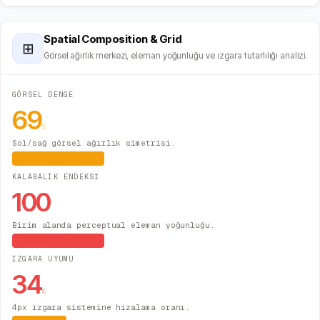
Spatial Composition & Grid
⊞
Görsel ağırlık merkezi, eleman yoğunluğu ve ızgara tutarlılığı analizi.
GÖRSEL DENGE
69
%
Sol/sağ görsel ağırlık simetrisi.
Hafif Asimetrik
KALABALIK ENDEKSİ
100
Birim alanda perceptual eleman yoğunluğu.
Yüksek Yoğunluk
IZGARA UYUMU
34
%
4px ızgara sistemine hizalama oranı.