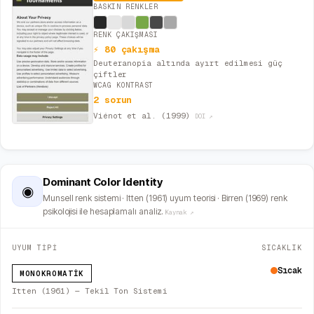
BASKIN RENKLER
RENK ÇAKIŞMASI
⚡ 80 çakışma
Deuteranopia altında ayırt edilmesi güç
çiftler
WCAG KONTRAST
2 sorun
Viénot et al. (1999)
DOI ↗
Dominant Color Identity
◉
Munsell renk sistemi · Itten (1961) uyum teorisi · Birren (1969) renk
psikolojisi ile hesaplamalı analiz.
Kaynak ↗
UYUM TİPİ
SICAKLIK
Sıcak
MONOKROMATIK
Itten (1961) — Tekil Ton Sistemi