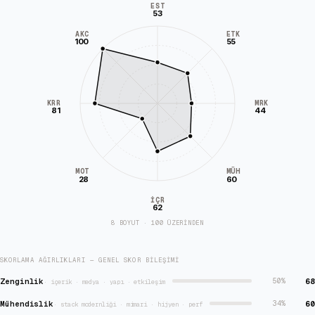
EST
53
AKC
ETK
100
55
KRR
MRK
81
44
MÜH
MOT
28
60
İÇR
62
8 BOYUT · 100 ÜZERİNDEN
SKORLAMA AĞIRLIKLARI — GENEL SKOR BILEŞIMI
Zenginlik
68
50
%
·
içerik · medya · yapı · etkileşim
Mühendislik
60
34
%
·
stack modernliği · mimari · hijyen · perf