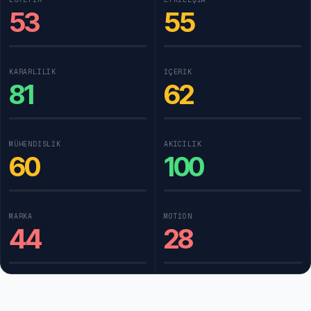
53
55
KARARLILIK
İÇERIK
81
62
MÜHENDISLIK
AKICILIK
60
100
MARKA
MOTION
44
28