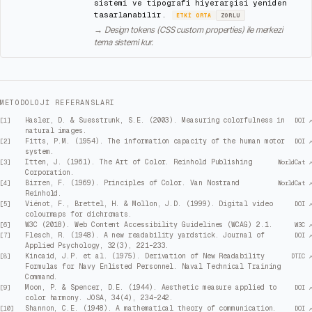
sistemi ve tipografi hiyerarşisi yeniden
tasarlanabilir.
ETKI
ORTA
ZORLU
→
Design tokens (CSS custom properties) ile merkezi
tema sistemi kur.
METODOLOJI REFERANSLARI
Hasler, D. & Suesstrunk, S.E. (2003). Measuring colorfulness in
[
1
]
DOI ↗
natural images.
Fitts, P.M. (1954). The information capacity of the human motor
[
2
]
DOI ↗
system.
Itten, J. (1961). The Art of Color. Reinhold Publishing
[
3
]
WorldCat ↗
Corporation.
Birren, F. (1969). Principles of Color. Van Nostrand
[
4
]
WorldCat ↗
Reinhold.
Viénot, F., Brettel, H. & Mollon, J.D. (1999). Digital video
[
5
]
DOI ↗
colourmaps for dichromats.
W3C (2018). Web Content Accessibility Guidelines (WCAG) 2.1.
[
6
]
W3C ↗
Flesch, R. (1948). A new readability yardstick. Journal of
[
7
]
DOI ↗
Applied Psychology, 32(3), 221–233.
Kincaid, J.P. et al. (1975). Derivation of New Readability
[
8
]
DTIC ↗
Formulas for Navy Enlisted Personnel. Naval Technical Training
Command.
Moon, P. & Spencer, D.E. (1944). Aesthetic measure applied to
[
9
]
DOI ↗
color harmony. JOSA, 34(4), 234–242.
Shannon, C.E. (1948). A mathematical theory of communication.
[
10
]
DOI ↗