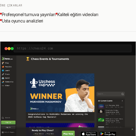
ÖNE ÇIKANLAR
Profesyonel turnuva yayınları
Kaliteli eğitim videoları
Usta oyuncu analizleri
https://chess24.com