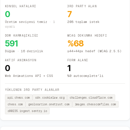
KONSOL HATALARI
3RD PARTY ALAN
0
7
Üretim seviyesi temiz
·
1
208 toplam istek
uyarı
DOM KARMAŞIKLIĞI
WCAG DOKUNMA HEDEFİ
591
%
68
Düğüm
· 16 derinlik
≥44×44px hedef (WCAG 2.5.5)
AKTİF ANİMASYON
FORM ALANI
0
1
Web Animations API + CSS
%0 autocomplete'li
YÜKLENEN 3RD PARTY ALANLAR
api.chess.com
cdn.cookielaw.org
challenges.cloudflare.com
chess.com
geolocation.onetrust.com
images.chesscomfiles.com
o90235.ingest.sentry.io