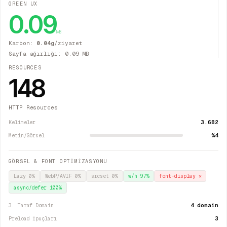
GREEN UX
0.09
MB
Karbon:
0.04
g
/ziyaret
Sayfa ağırlığı:
0.09
MB
RESOURCES
148
HTTP Resources
3.682
Kelimeler
%4
Metin/Görsel
GÖRSEL & FONT OPTİMİZASYONU
Lazy
0
%
WebP/AVIF
0
%
srcset
0
%
w/h
97
%
font-display
✕
async/defer
100
%
4 domain
3. Taraf Domain
3
Preload İpuçları