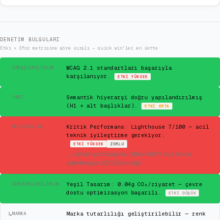
DENETIM BULGULARI
Etki × Efor matrisine göre sıralı — quick win'ler en üstte
✓
WCAG 2.1 standartları başarıyla
ERIŞILEBILIRLIK
karşılanıyor.
ETKI
YÜKSEK
✓
Semantik hiyerarşi doğru yapılandırılmış
YAPI
(H1 + alt başlıklar).
ETKI
ORTA
✕
Kritik Performans: Lighthouse 7/100 — acil
MÜHENDISLIK
teknik iyileştirme gerekiyor.
ETKI
YÜKSEK
ZORLU
→
Görsel optimizasyonu (WebP/AVIF), kod bölme,
kullanılmayan JS/CSS temizliği.
✓
Yeşil Tasarım: 0.04g CO₂/ziyaret — çevre
SÜRDÜRÜLEBILIRLIK
dostu optimizasyon başarılı.
ETKI
DÜŞÜK
↳
Marka tutarlılığı geliştirilebilir — renk
MARKA