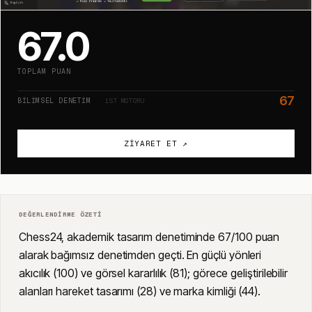
67.0
TOPLAM PUAN
67
BILIMSEL DENETIM
· 1ST MOTORU
ZIYARET ET ↗
DEĞERLENDIRME ÖZETI
Chess24, akademik tasarım denetiminde 67/100 puan
alarak bağımsız denetimden geçti. En güçlü yönleri
akıcılık (100) ve görsel kararlılık (81); görece geliştirilebilir
alanları hareket tasarımı (28) ve marka kimliği (44).