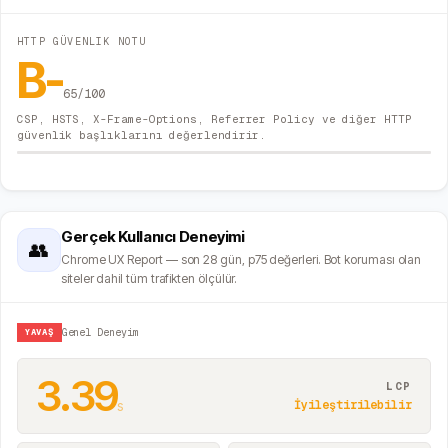
HTTP GÜVENLIK NOTU
B-
65
/100
CSP, HSTS, X-Frame-Options, Referrer Policy ve diğer HTTP
güvenlik başlıklarını değerlendirir.
Gerçek Kullanıcı Deneyimi
👥
Chrome UX Report — son 28 gün, p75 değerleri. Bot koruması olan
siteler dahil tüm trafikten ölçülür.
YAVAŞ
Genel Deneyim
3.39
LCP
s
İyileştirilebilir