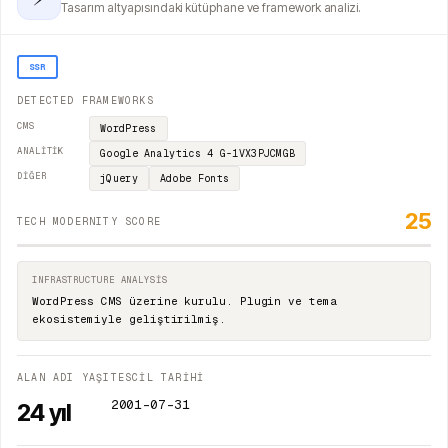
Tasarım altyapısındaki kütüphane ve framework analizi.
SSR
DETECTED FRAMEWORKS
CMS
WordPress
ANALITIK
Google Analytics 4
G-1VX3PJCMGB
DIĞER
jQuery
Adobe Fonts
25
TECH MODERNITY SCORE
INFRASTRUCTURE ANALYSIS
WordPress CMS üzerine kurulu. Plugin ve tema
ekosistemiyle geliştirilmiş.
ALAN ADI YAŞI
TESCİL TARİHİ
2001-07-31
24
yıl