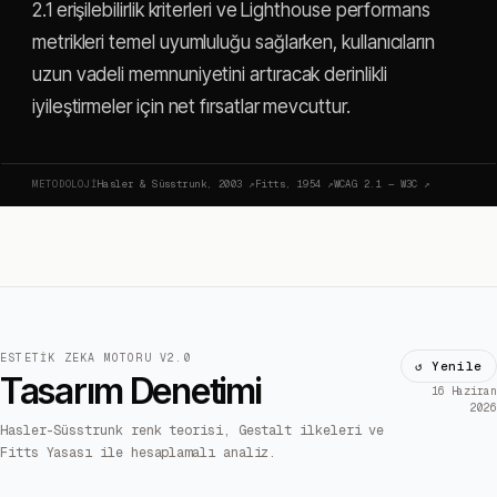
2.1 erişilebilirlik kriterleri ve Lighthouse performans
metrikleri temel uyumluluğu sağlarken, kullanıcıların
uzun vadeli memnuniyetini artıracak derinlikli
iyileştirmeler için net fırsatlar mevcuttur.
METODOLOJI
Hasler & Süsstrunk, 2003
↗
Fitts, 1954
↗
WCAG 2.1 — W3C
↗
ESTETIK ZEKA MOTORU V2.0
↺ Yenile
Tasarım Denetimi
16 Haziran
2026
Hasler-Süsstrunk renk teorisi, Gestalt ilkeleri ve
Fitts Yasası ile hesaplamalı analiz.