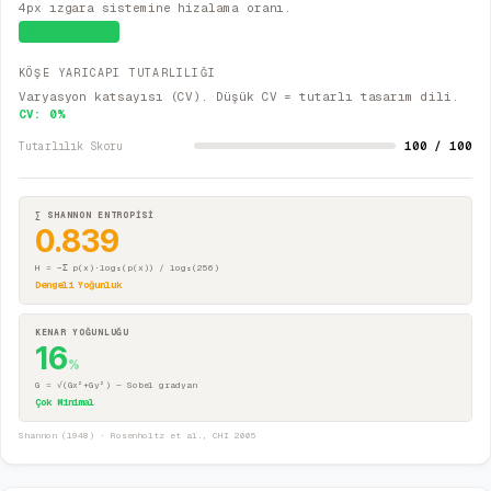
4px ızgara sistemine hizalama oranı.
Sistematik
KÖŞE YARICAPI TUTARLILIĞI
Varyasyon katsayısı (CV). Düşük CV = tutarlı tasarım dili.
CV:
0
%
100 / 100
Tutarlılık Skoru
∑ SHANNON ENTROPİSİ
0.839
H = −Σ p(x)·log₂(p(x)) / log₂(256)
Dengeli Yoğunluk
KENAR YOĞUNLUĞU
16
%
G = √(Gx²+Gy²) — Sobel gradyan
Çok Minimal
Shannon (1948) · Rosenholtz et al., CHI 2005