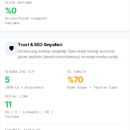
FIXED KAPLAMA
%
0
Sticky/fixed viewport
kaplama
Trust & SEO Sinyalleri
🛡️
Schema.org markup zenginliği, Open Graph tamlığı, kurumsal
güven sayfaları (about/contact/privacy) ve sosyal medya varlığı.
SCHEMA.ORG TİP
OG TAMLIK
5
%
70
JSON-LD + microdata
Open Graph + Twitter Card
SOSYAL LİNK
11
IG / X / LinkedIn / FB /
YouTube