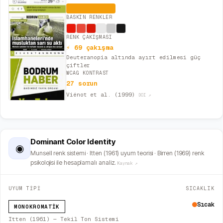
Aşırı Canlı
BASKIN RENKLER
RENK ÇAKIŞMASI
⚡ 69 çakışma
Deuteranopia altında ayırt edilmesi güç
çiftler
WCAG KONTRAST
27 sorun
Viénot et al. (1999)
DOI ↗
Dominant Color Identity
◉
Munsell renk sistemi · Itten (1961) uyum teorisi · Birren (1969) renk
psikolojisi ile hesaplamalı analiz.
Kaynak ↗
UYUM TİPİ
SICAKLIK
Sıcak
MONOKROMATIK
Itten (1961) — Tekil Ton Sistemi