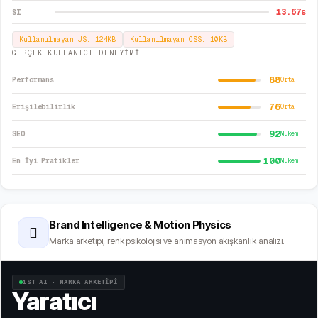
13.67
s
SI
Kullanılmayan JS:
124
KB
Kullanılmayan CSS:
10
KB
GERÇEK KULLANICI DENEYİMİ
88
Performans
Orta
76
Erişilebilirlik
Orta
92
SEO
Mükem.
100
En İyi Pratikler
Mükem.
Brand Intelligence & Motion Physics
🫆
Marka arketipi, renk psikolojisi ve animasyon akışkanlık analizi.
1ST AI · MARKA ARKETİPİ
Yaratıcı