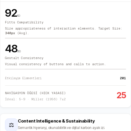
92
/100
Fitts Compatibility
Size appropriateness of interaction elements. Target Size:
340
px
(Avg).
48
/100
Gestalt Consistency
Visual consistency of buttons and calls to action.
201
Etkileşim Elementleri
25
NAVİGASYON ÖĞESİ (HICK YASASI)
İdeal: 5–9 · Miller (1956) 7±2
Content Intelligence & Sustainability
⚖
Semantik hiyerarşi, okunabilirlik ve dijital karbon ayak izi.