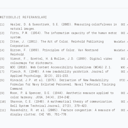
METODOLOJI REFERANSLARI
Hasler, D. & Suesstrunk, S.E. (2003). Measuring colorfulness in
[
1
]
DOI ↗
natural images.
Fitts, P.M. (1954). The information capacity of the human motor
[
2
]
DOI ↗
system.
Itten, J. (1961). The Art of Color. Reinhold Publishing
[
3
]
WorldCat ↗
Corporation.
Birren, F. (1969). Principles of Color. Van Nostrand
[
4
]
WorldCat ↗
Reinhold.
Viénot, F., Brettel, H. & Mollon, J.D. (1999). Digital video
[
5
]
DOI ↗
colourmaps for dichromats.
W3C (2018). Web Content Accessibility Guidelines (WCAG) 2.1.
[
6
]
W3C ↗
Flesch, R. (1948). A new readability yardstick. Journal of
[
7
]
DOI ↗
Applied Psychology, 32(3), 221–233.
Kincaid, J.P. et al. (1975). Derivation of New Readability
[
8
]
DTIC ↗
Formulas for Navy Enlisted Personnel. Naval Technical Training
Command.
Moon, P. & Spencer, D.E. (1944). Aesthetic measure applied to
[
9
]
DOI ↗
color harmony. JOSA, 34(4), 234–242.
Shannon, C.E. (1948). A mathematical theory of communication.
[
10
]
DOI ↗
Bell System Technical Journal, 27(3), 379–423.
Rosenholtz, R. et al. (2005). Feature congestion: A measure of
[
11
]
DOI ↗
display clutter. CHI '05, 761–770.