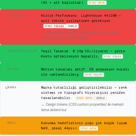
(H1 + alt başlıklar).
ETKI
ORTA
✕
Kritik Performans: Lighthouse 44/100 —
MÜHENDISLIK
acil teknik iyileştirme gerekiyor.
ETKI
YÜKSEK
ZORLU
→
Görsel optimizasyonu (WebP/AVIF), kod bölme,
kullanılmayan JS/CSS temizliği.
✓
Yeşil Tasarım: 0.19g CO₂/ziyaret — çevre
SÜRDÜRÜLEBILIRLIK
dostu optimizasyon başarılı.
ETKI
DÜŞÜK
✓
Motion tasarımı aktif: 58 animasyon kuralı
MOTION
ile canlandırılmış.
ETKI
DÜŞÜK
↳
Marka tutarlılığı geliştirilebilir — renk
MARKA
sistemi ve tipografi hiyerarşisi yeniden
tasarlanabilir.
ETKI
ORTA
ZORLU
→
Design tokens (CSS custom properties) ile merkezi
tema sistemi kur.
⚠
Dokunma hedeflerinin çoğu çok küçük (uyum
MOBIL
%49, ideal 44px+)
ETKI
ORTA