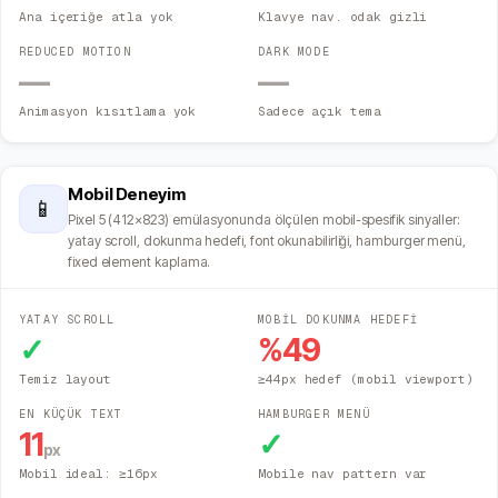
Ana içeriğe atla yok
Klavye nav. odak gizli
REDUCED MOTION
DARK MODE
—
—
Animasyon kısıtlama yok
Sadece açık tema
Mobil Deneyim
📱
Pixel 5 (412×823) emülasyonunda ölçülen mobil-spesifik sinyaller:
yatay scroll, dokunma hedefi, font okunabilirliği, hamburger menü,
fixed element kaplama.
YATAY SCROLL
MOBİL DOKUNMA HEDEFİ
✓
%
49
Temiz layout
≥44px hedef (mobil viewport)
EN KÜÇÜK TEXT
HAMBURGER MENÜ
11
✓
px
Mobil ideal: ≥16px
Mobile nav pattern var