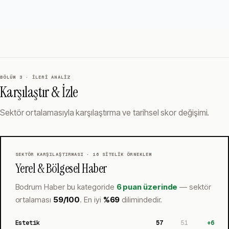
BÖLÜM 3 · İLERI ANALIZ
Karşılaştır & İzle
Sektör ortalamasıyla karşılaştırma ve tarihsel skor değişimi.
SEKTÖR KARŞILAŞTIRMASI ·
16
SITELIK ÖRNEKLEM
Yerel & Bölgesel Haber
Bodrum Haber
bu kategoride
6 puan üzerinde
— sektör
ortalaması
59
/100
.
En iyi
%
69
dilimindedir.
Estetik
57
51
+
6