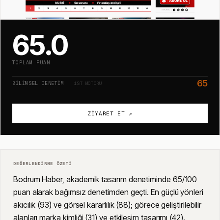
65.0
TOPLAM PUAN
65
BILIMSEL DENETIM
· 1ST MOTORU
ZIYARET ET ↗
DEĞERLENDIRME ÖZETI
Bodrum Haber, akademik tasarım denetiminde 65/100
puan alarak bağımsız denetimden geçti. En güçlü yönleri
akıcılık (93) ve görsel kararlılık (88); görece geliştirilebilir
alanları marka kimliği (31) ve etkileşim tasarımı (42).