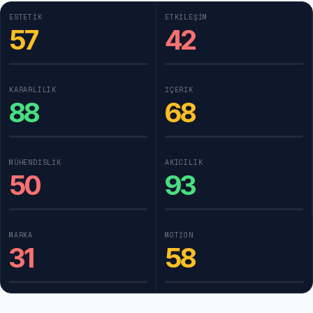
ESTETIK
ETKILEŞIM
57
42
KARARLILIK
İÇERIK
88
68
MÜHENDISLIK
AKICILIK
50
93
MARKA
MOTION
31
58