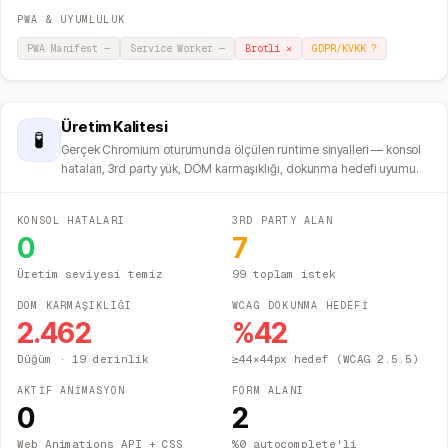
PWA & UYUMLULUK
PWA Manifest
—
Service Worker
—
Brotli
✕
GDPR/KVKK
?
Üretim Kalitesi
🧪
Gerçek Chromium oturumunda ölçülen runtime sinyalleri — konsol
hataları, 3rd party yük, DOM karmaşıklığı, dokunma hedefi uyumu.
KONSOL HATALARI
3RD PARTY ALAN
0
7
Üretim seviyesi temiz
99 toplam istek
DOM KARMAŞIKLIĞI
WCAG DOKUNMA HEDEFİ
2.462
%
42
Düğüm
· 19 derinlik
≥44×44px hedef (WCAG 2.5.5)
AKTİF ANİMASYON
FORM ALANI
0
2
Web Animations API + CSS
%0 autocomplete'li