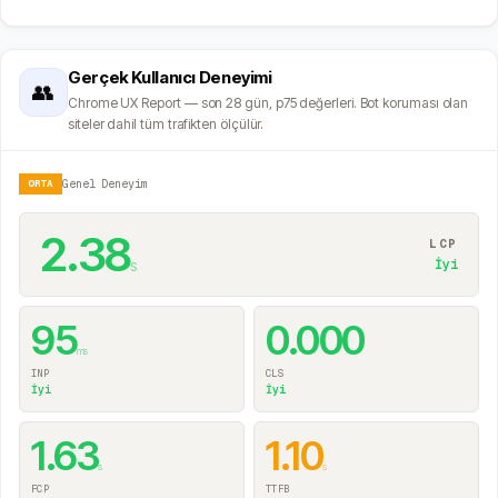
Gerçek Kullanıcı Deneyimi
👥
Chrome UX Report — son 28 gün, p75 değerleri. Bot koruması olan
siteler dahil tüm trafikten ölçülür.
ORTA
Genel Deneyim
2.38
LCP
s
İyi
95
0.000
ms
INP
CLS
İyi
İyi
1.63
1.10
s
s
FCP
TTFB