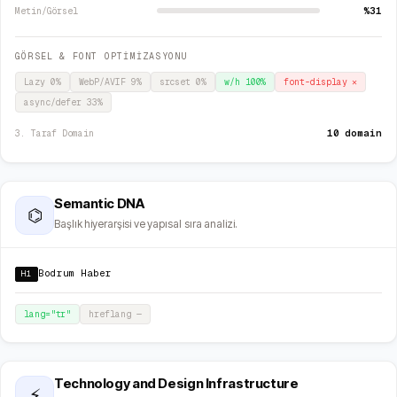
%31
Metin/Görsel
GÖRSEL & FONT OPTİMİZASYONU
Lazy
0
%
WebP/AVIF
9
%
srcset
0
%
w/h
100
%
font-display
✕
async/defer
33
%
10 domain
3. Taraf Domain
Semantic DNA
⌬
Başlık hiyerarşisi ve yapısal sıra analizi.
Bodrum Haber
H1
lang="
tr
"
hreflang
—
Technology and Design Infrastructure
⚡