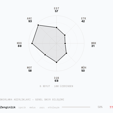
EST
57
AKC
ETK
93
42
KRR
MRK
88
31
MÜH
MOT
58
50
İÇR
68
8 BOYUT · 100 ÜZERİNDEN
SKORLAMA AĞIRLIKLARI — GENEL SKOR BILEŞIMI
Zenginlik
77
50
%
·
içerik · medya · yapı · etkileşim