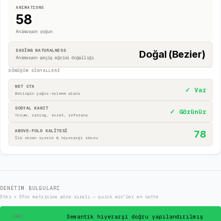
ANIMATIONS
58
Animasyon yoğun
EASING NATURALNESS
Doğal (Bezier)
Animasyon geçiş eğrisi doğallığı
DÖNÜŞÜM SINYALLERI
NET CTA
✓ Var
Belirgin çağrı-eyleme alanı
SOSYAL KANIT
✓ Görünür
Yorum, rating, rozet, referans
ABOVE-FOLD KALİTESİ
78
İlk ekran içerik & hiyerarşi skoru
DENETIM BULGULARI
Etki × Efor matrisine göre sıralı — quick win'ler en üstte
✓
Semantik hiyerarşi doğru yapılandırılmış
YAPI