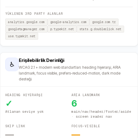
YÜKLENEN 3RD PARTY ALANLAR
analytics.google.com
google-analytics.com
google.com.tr
googletagmanager.com
p.typekit.net
stats.g.doubleclick.net
use.typekit.net
Erişilebilirlik Derinliği
♿
WCAG 2.1 + modern web standartları: heading hiyerarşi, ARIA
landmark, focus visible, prefers-reduced-motion, dark mode
desteği.
HEADING HİYERARŞİ
ARIA LANDMARK
✓
6
Atlanan seviye yok
main/nav/header/footer/aside
· screen reader nav
SKIP LINK
FOCUS-VISIBLE
—
—