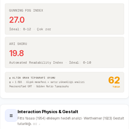
GUNNING FOG INDEX
27.0
İdeal: 8–12 ·
Çok zor
ARI SKORU
19.8
Automated Readability Index · İdeal: 6–10
62
φ ALTIN ORAN TİPOGRAFİ UYUMU
φ = 1.618 · ölçek mesafesi + satır yüksekliği analizi
Pearsonified GRT · Golden Ratio Typography
Yakın
Interaction Physics & Gestalt
≡
Fitts Yasası (1954) etkileşim hedefi analizi · Wertheimer (1923) Gestalt
tutarlılığı.
DOI ↗