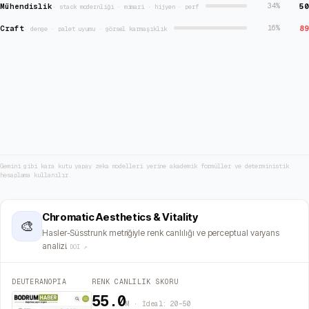
Mühendislik
50
34
%
·
stack modernliği · mimari · hijyen · perf
Craft
89
16
%
·
denge · palet uyumu · görsel karmaşıklık
Gemini gibi kara kutu yapay zeka modelleri yerine akademik formüller ve deterministik
hesaplama kullanılır.
Chromatic Aesthetics & Vitality
🎨
Hasler-Süsstrunk metriğiyle renk canlılığı ve perceptual varyans
analizi.
DOI ↗
DEUTERANOPIA
RENK CANLILIK SKORU
55.0
M · İdeal: 20–50