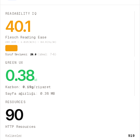
READABILITY IQ
40.1
Flesch Reading Ease
206.835 − 1.015(W/S) − 84.6(Sy/W)
Zor
Sınıf Seviyesi:
20.0
(ideal: 7–8)
GREEN UX
0.38
MB
Karbon:
0.19
g
/ziyaret
Sayfa ağırlığı:
0.38
MB
RESOURCES
90
HTTP Resources
919
Kelimeler