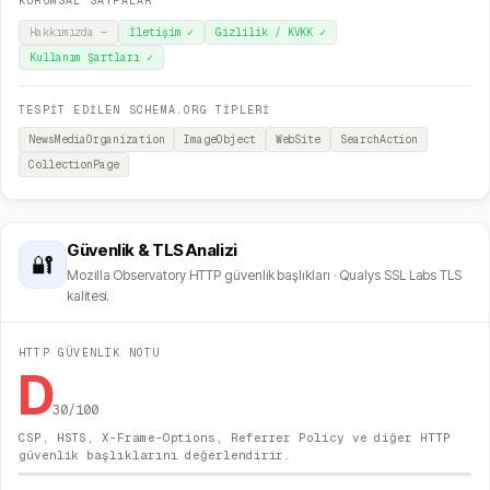
KURUMSAL SAYFALAR
Hakkımızda
—
İletişim
✓
Gizlilik / KVKK
✓
Kullanım Şartları
✓
TESPİT EDİLEN SCHEMA.ORG TİPLERİ
NewsMediaOrganization
ImageObject
WebSite
SearchAction
CollectionPage
Güvenlik & TLS Analizi
🔐
Mozilla Observatory HTTP güvenlik başlıkları · Qualys SSL Labs TLS
kalitesi.
HTTP GÜVENLIK NOTU
D
30
/100
CSP, HSTS, X-Frame-Options, Referrer Policy ve diğer HTTP
güvenlik başlıklarını değerlendirir.