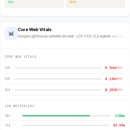
İyi
Orta
Core Web Vitals
📊
Google Lighthouse sentetik lab testi · LCP, FCP, CLS eşikleri.
WCAG 2.1
↗
CORE WEB VITALS
6.94s
LCP
Kötü
4.10s
FCP
Kötü
0.258
CLS
Kötü
LAB METRİKLERİ
138
ms
TBT
43.94
s
TTI