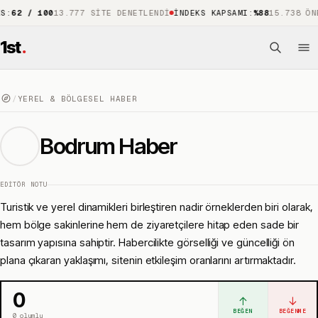
/ 100
13.777 SITE DENETLENDI
İNDEKS KAPSAMI
:
%88
15.738 ÖNE ÇIK
1st
.
/
YEREL & BÖLGESEL HABER
Bodrum Haber
EDITÖR NOTU
Turistik ve yerel dinamikleri birleştiren nadir örneklerden biri olarak,
hem bölge sakinlerine hem de ziyaretçilere hitap eden sade bir
tasarım yapısına sahiptir. Habercilikte görselliği ve güncelliği ön
plana çıkaran yaklaşımı, sitenin etkileşim oranlarını artırmaktadır.
0
↑
↓
BEĞEN
BEĞENME
0
olumlu