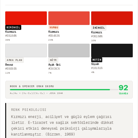
BIRINCIL
VURGU
İKINCIL
Kırmızı
Kırmızı
Kırmızı
#E81808
#E84838
#D81808
38
%
24
%
16
%
METIN
ARKA PLAN
NÖTR
Siyah
Beyaz
Açık Gri
#181818
#E8E8E8
#C8C8C8
4
%
11
%
7
%
92
MOON & SPENCER ORAN SKORU
A₁/A₂ = (V₂·C₂)/(V₁·C₁) — JOSA 1944
Uyumlu
RENK PSİKOLOJİSİ
Kırmızı enerji, aciliyet ve güçlü eylem çağrısı
iletir. E-ticaret ve sağlık sektörlerinde dikkat
çekici etkisi deneysel psikoloji çalışmalarıyla
kanıtlanmıştır. (Birren, 1969)