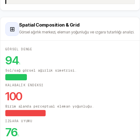
Spatial Composition & Grid
⊞
Görsel ağırlık merkezi, eleman yoğunluğu ve ızgara tutarlılığı analizi.
GÖRSEL DENGE
94
%
Sol/sağ görsel ağırlık simetrisi.
Dengeli
KALABALIK ENDEKSİ
100
Birim alanda perceptual eleman yoğunluğu.
Yüksek Yoğunluk
IZGARA UYUMU
76
%