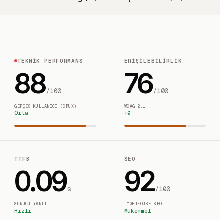
TEKNIK PERFORMANS
ERIŞILEBILIRLIK
88
76
/100
/100
GERÇEK KULLANICI (CRUX)
WCAG 2.1
Orta
+
0
TTFB
SEO
0.09
92
s
/100
SUNUCU YANIT
LIGHTHOUSE SEO
Hızlı
Mükemmel