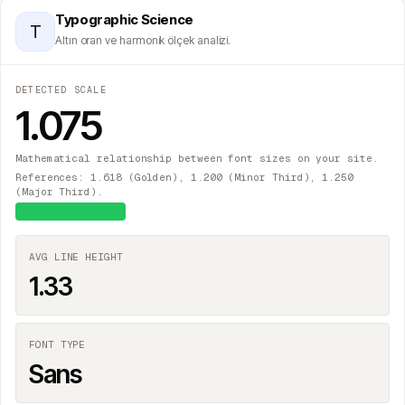
Typographic Science
T
Altın oran ve harmonik ölçek analizi.
DETECTED SCALE
1.075
Mathematical relationship between font sizes on your site.
References: 1.618 (Golden), 1.200 (Minor Third), 1.250
(Major Third).
≈
Major Second
AVG LINE HEIGHT
1.33
FONT TYPE
Sans