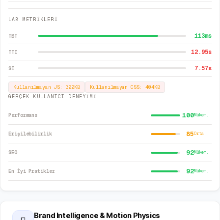
LAB METRİKLERİ
113
ms
TBT
12.95
s
TTI
7.57
s
SI
Kullanılmayan JS:
322
KB
Kullanılmayan CSS:
404
KB
GERÇEK KULLANICI DENEYİMİ
100
Performans
Mükem.
85
Erişilebilirlik
Orta
92
SEO
Mükem.
92
En İyi Pratikler
Mükem.
Brand Intelligence & Motion Physics