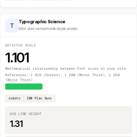
Typographic Science
T
Altın oran ve harmonik ölçek analizi.
DETECTED SCALE
1.101
Mathematical relationship between font sizes on your site.
References: 1.618 (Golden), 1.200 (Minor Third), 1.250
(Major Third).
≈
Major Second
roboto
IBM Plex Sans
AVG LINE HEIGHT
1.31