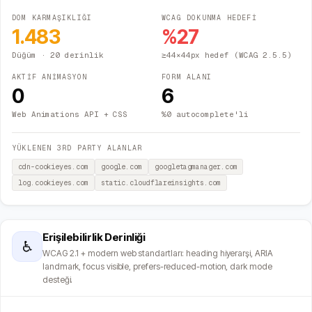
DOM KARMAŞIKLIĞI
WCAG DOKUNMA HEDEFİ
1.483
%
27
Düğüm
· 20 derinlik
≥44×44px hedef (WCAG 2.5.5)
AKTİF ANİMASYON
FORM ALANI
0
6
Web Animations API + CSS
%0 autocomplete'li
YÜKLENEN 3RD PARTY ALANLAR
cdn-cookieyes.com
google.com
googletagmanager.com
log.cookieyes.com
static.cloudflareinsights.com
Erişilebilirlik Derinliği
♿
WCAG 2.1 + modern web standartları: heading hiyerarşi, ARIA
landmark, focus visible, prefers-reduced-motion, dark mode
desteği.