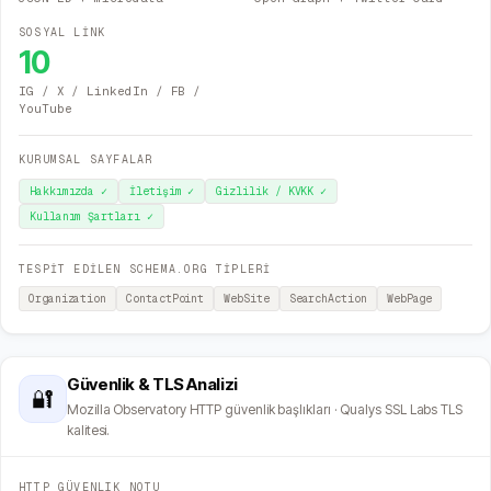
SOSYAL LİNK
10
IG / X / LinkedIn / FB /
YouTube
KURUMSAL SAYFALAR
Hakkımızda
✓
İletişim
✓
Gizlilik / KVKK
✓
Kullanım Şartları
✓
TESPİT EDİLEN SCHEMA.ORG TİPLERİ
Organization
ContactPoint
WebSite
SearchAction
WebPage
Güvenlik & TLS Analizi
🔐
Mozilla Observatory HTTP güvenlik başlıkları · Qualys SSL Labs TLS
kalitesi.
HTTP GÜVENLIK NOTU