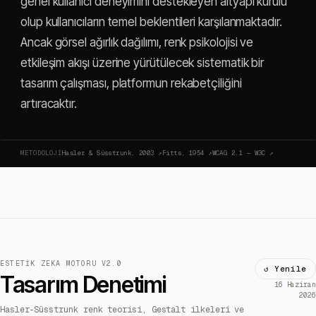
genel kullanıcı deneyimini destekleyen altyapı kurulu
olup kullanıcıların temel beklentileri karşılanmaktadır.
Ancak görsel ağırlık dağılımı, renk psikolojisi ve
etkileşim akışı üzerine yürütülecek sistematik bir
tasarım çalışması, platformun rekabetçiliğini
artıracaktır.
METODOLOJI
Hasler & Süsstrunk, 2003
↗
Fitts, 1954
↗
WCAG 2.1 — W3C
↗
ESTETIK ZEKA MOTORU V2.0
↺ Yenile
Tasarım Denetimi
16 Haziran
2026
Hasler-Süsstrunk renk teorisi, Gestalt ilkeleri ve