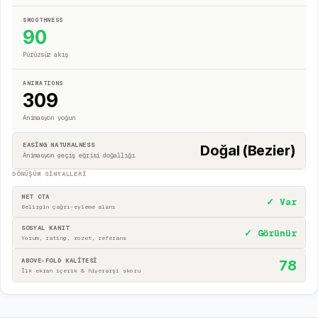
SMOOTHNESS
90
Pürüzsüz akış
ANIMATIONS
309
Animasyon yoğun
EASING NATURALNESS
Doğal (Bezier)
Animasyon geçiş eğrisi doğallığı
DÖNÜŞÜM SINYALLERI
NET CTA
✓ Var
Belirgin çağrı-eyleme alanı
SOSYAL KANIT
✓ Görünür
Yorum, rating, rozet, referans
ABOVE-FOLD KALİTESİ
78
İlk ekran içerik & hiyerarşi skoru