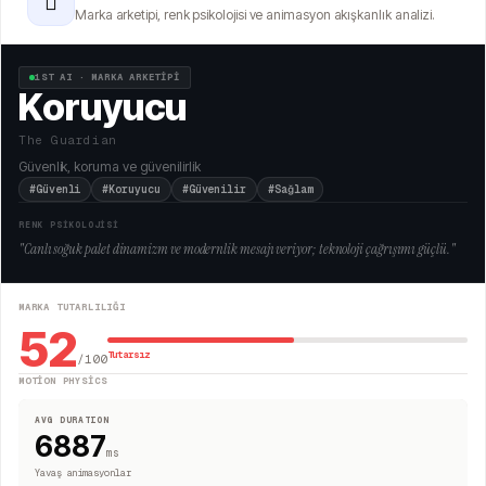
🫆
Marka arketipi, renk psikolojisi ve animasyon akışkanlık analizi.
1ST AI · MARKA ARKETİPİ
Koruyucu
The Guardian
Güvenlik, koruma ve güvenilirlik
#Güvenli
#Koruyucu
#Güvenilir
#Sağlam
RENK PSİKOLOJİSİ
"
Canlı soğuk palet dinamizm ve modernlik mesajı veriyor; teknoloji çağrışımı güçlü.
"
MARKA TUTARLILIĞI
52
Tutarsız
/100
MOTION PHYSICS
AVG DURATION
6887
ms
Yavaş animasyonlar