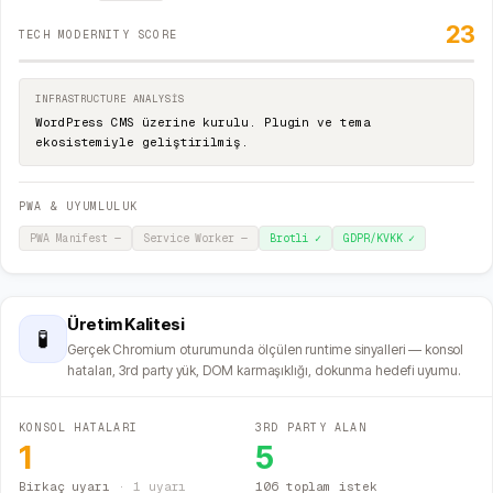
23
TECH MODERNITY SCORE
INFRASTRUCTURE ANALYSIS
WordPress CMS üzerine kurulu. Plugin ve tema
ekosistemiyle geliştirilmiş.
PWA & UYUMLULUK
PWA Manifest
—
Service Worker
—
Brotli
✓
GDPR/KVKK
✓
Üretim Kalitesi
🧪
Gerçek Chromium oturumunda ölçülen runtime sinyalleri — konsol
hataları, 3rd party yük, DOM karmaşıklığı, dokunma hedefi uyumu.
KONSOL HATALARI
3RD PARTY ALAN
1
5
Birkaç uyarı
·
1
uyarı
106 toplam istek