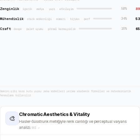
Zenginlik
89
50
%
·
içerik · medya · yapı · etkileşim
Mühendislik
53
34
%
·
stack modernliği · mimari · hijyen · perf
Craft
65
16
%
·
denge · palet uyumu · görsel karmaşıklık
Gemini gibi kara kutu yapay zeka modelleri yerine akademik formüller ve deterministik
hesaplama kullanılır.
Chromatic Aesthetics & Vitality
🎨
Hasler-Süsstrunk metriğiyle renk canlılığı ve perceptual varyans
analizi.
DOI ↗