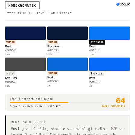
Soğuk
MONOKROMATIK
Itten (1961) — Tekil Ton Sistemi
VURGU
VURGU
BIRINCIL
Mavi
Koyu Mavi
Mavi
#081848
#081838
#0878F8
38
%
24
%
16
%
VURGU
NÖTR
İKINCIL
Mavi
Koyu Gri
Mavi
#0868D8
#484848
#0868F8
7
%
11
%
4
%
64
MOON & SPENCER ORAN SKORU
A₁/A₂ = (V₂·C₂)/(V₁·C₁) — JOSA 1944
Kabul Edilebilir
RENK PSİKOLOJİSİ
Mavi güvenilirlik, otorite ve sakinliği kodlar. B2B ve
kurumsal kimlikte dünya genelinde en yaygın tercih