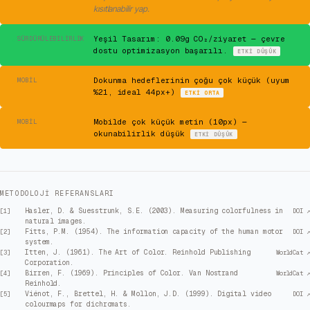
kısıtlanabilir yap.
✓
Yeşil Tasarım: 0.09g CO₂/ziyaret — çevre
SÜRDÜRÜLEBILIRLIK
dostu optimizasyon başarılı.
ETKI
DÜŞÜK
⚠
Dokunma hedeflerinin çoğu çok küçük (uyum
MOBIL
%21, ideal 44px+)
ETKI
ORTA
⚠
Mobilde çok küçük metin (10px) —
MOBIL
okunabilirlik düşük
ETKI
DÜŞÜK
METODOLOJI REFERANSLARI
Hasler, D. & Suesstrunk, S.E. (2003). Measuring colorfulness in
[
1
]
DOI ↗
natural images.
Fitts, P.M. (1954). The information capacity of the human motor
[
2
]
DOI ↗
system.
Itten, J. (1961). The Art of Color. Reinhold Publishing
[
3
]
WorldCat ↗
Corporation.
Birren, F. (1969). Principles of Color. Van Nostrand
[
4
]
WorldCat ↗
Reinhold.
Viénot, F., Brettel, H. & Mollon, J.D. (1999). Digital video
[
5
]
DOI ↗
colourmaps for dichromats.