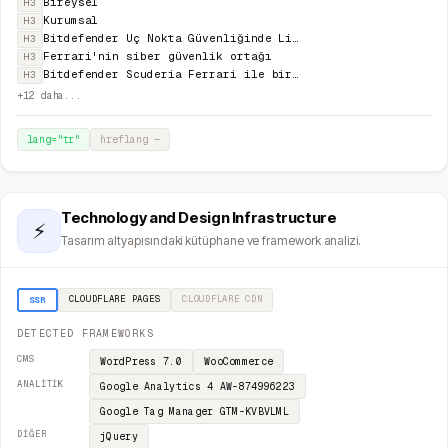
Bireysel
H3
Kurumsal
H3
Bitdefender Uç Nokta Güvenliğinde Lider Seçildi
H3
Ferrari'nin siber güvenlik ortağı
H3
Bitdefender Scuderia Ferrari ile birlikte
H3
+
12
daha...
lang="
tr
"
hreflang
—
Technology and Design Infrastructure
⚡
Tasarım altyapısındaki kütüphane ve framework analizi.
CLOUDFLARE PAGES
CLOUDFLARE
CDN
SSR
DETECTED FRAMEWORKS
CMS
WordPress
7.0
WooCommerce
ANALITIK
Google Analytics 4
AW-874996223
Google Tag Manager
GTM-KVBVLML
DIĞER
jQuery