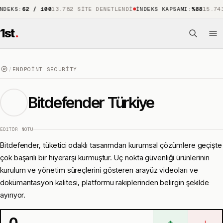
:
62 / 100
13.782 SITE DENETLENDI
İNDEKS KAPSAMI
:
%88
15.743 ÖNE
1st
.
/
ENDPOINT SECURITY
Bitdefender Türkiye
EDITÖR NOTU
Bitdefender, tüketici odaklı tasarımdan kurumsal çözümlere geçişte
çok başarılı bir hiyerarşi kurmuştur. Uç nokta güvenliği ürünlerinin
kurulum ve yönetim süreçlerini gösteren arayüz videoları ve
dokümantasyon kalitesi, platformu rakiplerinden belirgin şekilde
ayırıyor.
0