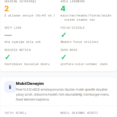
HEADING HİYERARŞİ
ARIA LANDMARK
2
4
2 atlanan seviye (H1→H3 vb.)
main/nav/header/footer/aside
· screen reader nav
SKIP LINK
FOCUS-VISIBLE
—
✓
Ana içeriğe atla yok
Modern focus stilleri
REDUCED MOTION
DARK MODE
✓
✓
Vestibüler bozukluk dostu
prefers-color-scheme: dark
Mobil Deneyim
📱
Pixel 5 (412×823) emülasyonunda ölçülen mobil-spesifik sinyaller:
yatay scroll, dokunma hedefi, font okunabilirliği, hamburger menü,
fixed element kaplama.
YATAY SCROLL
MOBİL DOKUNMA HEDEFİ