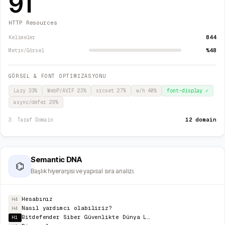
91
HTTP Resources
844
Kelimeler
%48
Metin/Görsel
GÖRSEL & FONT OPTİMİZASYONU
Lazy
33
%
WebP/AVIF
23
%
srcset
27
%
w/h
40
%
font-display
✓
async/defer
29
%
12 domain
3. Taraf Domain
Semantic DNA
⌬
Başlık hiyerarşisi ve yapısal sıra analizi.
Hesabınız
H4
Nasıl yardımcı olabiliriz?
H4
Bitdefender Siber Güvenlikte Dünya Lideridir
H1