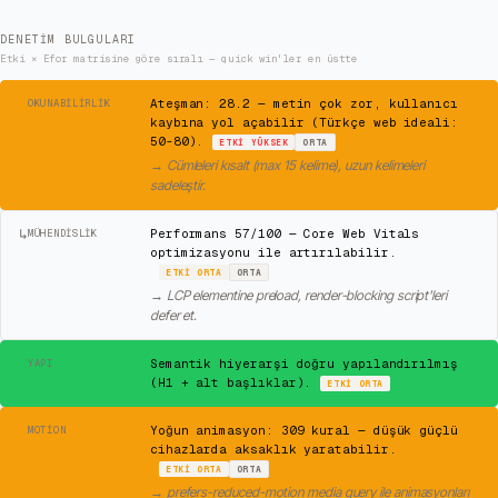
DENETIM BULGULARI
Etki × Efor matrisine göre sıralı — quick win'ler en üstte
⚠
Ateşman: 28.2 — metin çok zor, kullanıcı
OKUNABILIRLIK
kaybına yol açabilir (Türkçe web ideali:
50-80).
ETKI
YÜKSEK
ORTA
→
Cümleleri kısalt (max 15 kelime), uzun kelimeleri
sadeleştir.
↳
Performans 57/100 — Core Web Vitals
MÜHENDISLIK
optimizasyonu ile artırılabilir.
ETKI
ORTA
ORTA
→
LCP elementine preload, render-blocking script'leri
defer et.
✓
Semantik hiyerarşi doğru yapılandırılmış
YAPI
(H1 + alt başlıklar).
ETKI
ORTA
⚠
Yoğun animasyon: 309 kural — düşük güçlü
MOTION
cihazlarda aksaklık yaratabilir.
ETKI
ORTA
ORTA
→
prefers-reduced-motion media query ile animasyonları