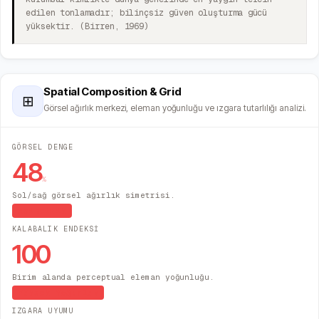
edilen tonlamadır; bilinçsiz güven oluşturma gücü
yüksektir. (Birren, 1969)
Spatial Composition & Grid
⊞
Görsel ağırlık merkezi, eleman yoğunluğu ve ızgara tutarlılığı analizi.
GÖRSEL DENGE
48
%
Sol/sağ görsel ağırlık simetrisi.
Asimetrik
KALABALIK ENDEKSİ
100
Birim alanda perceptual eleman yoğunluğu.
Yüksek Yoğunluk
IZGARA UYUMU