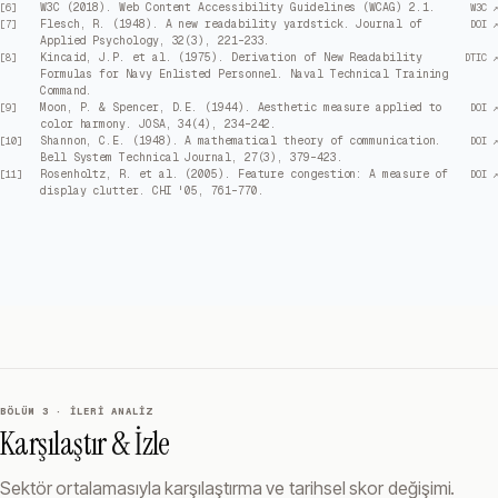
W3C (2018). Web Content Accessibility Guidelines (WCAG) 2.1.
[
6
]
W3C ↗
Flesch, R. (1948). A new readability yardstick. Journal of
[
7
]
DOI ↗
Applied Psychology, 32(3), 221–233.
Kincaid, J.P. et al. (1975). Derivation of New Readability
[
8
]
DTIC ↗
Formulas for Navy Enlisted Personnel. Naval Technical Training
Command.
Moon, P. & Spencer, D.E. (1944). Aesthetic measure applied to
[
9
]
DOI ↗
color harmony. JOSA, 34(4), 234–242.
Shannon, C.E. (1948). A mathematical theory of communication.
[
10
]
DOI ↗
Bell System Technical Journal, 27(3), 379–423.
Rosenholtz, R. et al. (2005). Feature congestion: A measure of
[
11
]
DOI ↗
display clutter. CHI '05, 761–770.
BÖLÜM 3 · İLERI ANALIZ
Karşılaştır & İzle
Sektör ortalamasıyla karşılaştırma ve tarihsel skor değişimi.