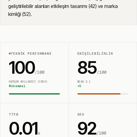
geliştirilebilir alanları etkileşim tasarımı (42) ve marka
kimliği (52).
TEKNIK PERFORMANS
ERIŞILEBILIRLIK
100
85
/100
/100
GERÇEK KULLANICI (CRUX)
WCAG 2.1
Mükemmel
+
5
TTFB
SEO
0.01
92
s
/100