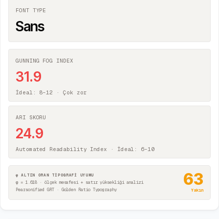
FONT TYPE
Sans
GUNNING FOG INDEX
31.9
İdeal: 8–12 ·
Çok zor
ARI SKORU
24.9
Automated Readability Index · İdeal: 6–10
63
φ ALTIN ORAN TİPOGRAFİ UYUMU
φ = 1.618 · ölçek mesafesi + satır yüksekliği analizi
Pearsonified GRT · Golden Ratio Typography
Yakın