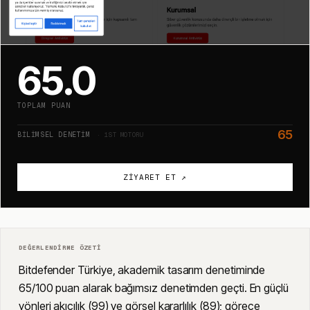
65.0
TOPLAM PUAN
65
BILIMSEL DENETIM
· 1ST MOTORU
ZIYARET ET ↗
DEĞERLENDIRME ÖZETI
Bitdefender Türkiye, akademik tasarım denetiminde
65/100 puan alarak bağımsız denetimden geçti. En güçlü
yönleri akıcılık (99) ve görsel kararlılık (89); görece