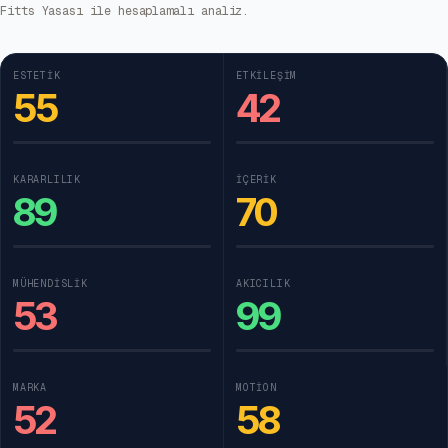
Fitts Yasası ile hesaplamalı analiz.
ESTETIK
ETKILEŞIM
55
42
KARARLILIK
İÇERIK
89
70
MÜHENDISLIK
AKICILIK
53
99
MARKA
MOTION
52
58