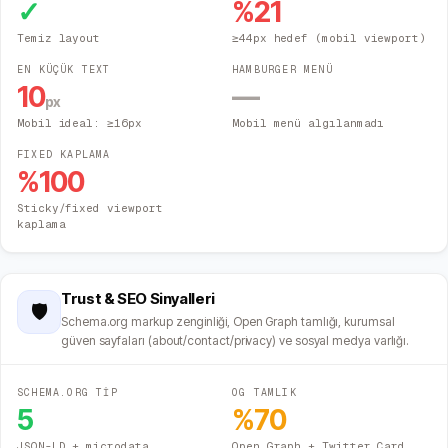
✓
%
21
Temiz layout
≥44px hedef (mobil viewport)
EN KÜÇÜK TEXT
HAMBURGER MENÜ
10
—
px
Mobil ideal: ≥16px
Mobil menü algılanmadı
FIXED KAPLAMA
%
100
Sticky/fixed viewport
kaplama
Trust & SEO Sinyalleri
🛡️
Schema.org markup zenginliği, Open Graph tamlığı, kurumsal
güven sayfaları (about/contact/privacy) ve sosyal medya varlığı.
SCHEMA.ORG TİP
OG TAMLIK
5
%
70
JSON-LD + microdata
Open Graph + Twitter Card