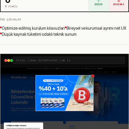
↑
↓
BEĞEN
BEĞENME
0
olumlu
ÖNE ÇIKANLAR
Optimize edilmiş kurulum kılavuzları
Bireysel ve kurumsal ayrımı net UX
Düşük kaynak tüketimi odaklı teknik sunum
https://www.bitdefender.com.tr