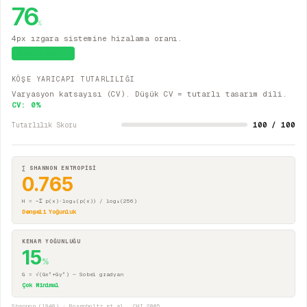
76
%
4px ızgara sistemine hizalama oranı.
Sistematik
KÖŞE YARICAPI TUTARLILIĞI
Varyasyon katsayısı (CV). Düşük CV = tutarlı tasarım dili.
CV:
0
%
100 / 100
Tutarlılık Skoru
∑ SHANNON ENTROPİSİ
0.765
H = −Σ p(x)·log₂(p(x)) / log₂(256)
Dengeli Yoğunluk
KENAR YOĞUNLUĞU
15
%
G = √(Gx²+Gy²) — Sobel gradyan
Çok Minimal
Shannon (1948) · Rosenholtz et al., CHI 2005