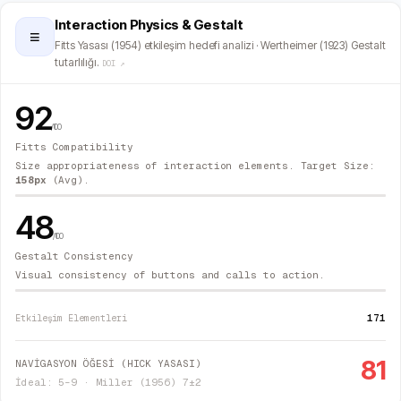
Interaction Physics & Gestalt
≡
Fitts Yasası (1954) etkileşim hedefi analizi · Wertheimer (1923) Gestalt
tutarlılığı.
DOI ↗
92
/100
Fitts Compatibility
Size appropriateness of interaction elements. Target Size:
158
px
(Avg).
48
/100
Gestalt Consistency
Visual consistency of buttons and calls to action.
171
Etkileşim Elementleri
81
NAVİGASYON ÖĞESİ (HICK YASASI)
İdeal: 5–9 · Miller (1956) 7±2