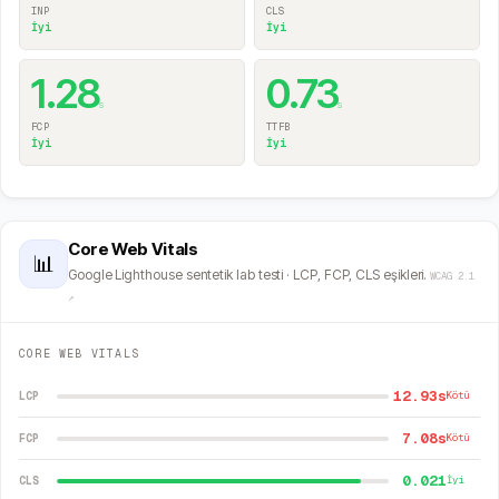
INP
CLS
İyi
İyi
1.28
0.73
s
s
FCP
TTFB
İyi
İyi
Core Web Vitals
📊
Google Lighthouse sentetik lab testi · LCP, FCP, CLS eşikleri.
WCAG 2.1
↗
CORE WEB VITALS
12.93s
LCP
Kötü
7.08s
FCP
Kötü
0.021
CLS
İyi