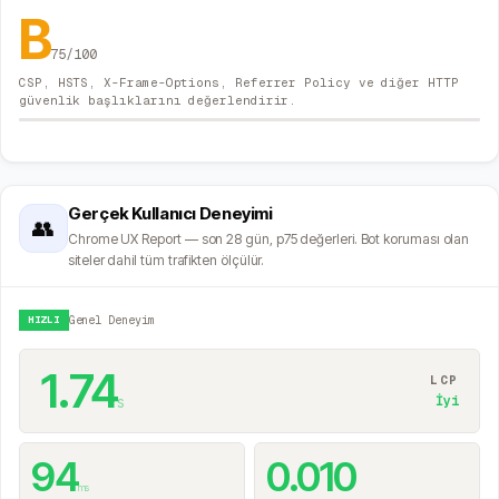
B
75
/100
CSP, HSTS, X-Frame-Options, Referrer Policy ve diğer HTTP
güvenlik başlıklarını değerlendirir.
Gerçek Kullanıcı Deneyimi
👥
Chrome UX Report — son 28 gün, p75 değerleri. Bot koruması olan
siteler dahil tüm trafikten ölçülür.
HIZLI
Genel Deneyim
1.74
LCP
s
İyi
94
0.010
ms