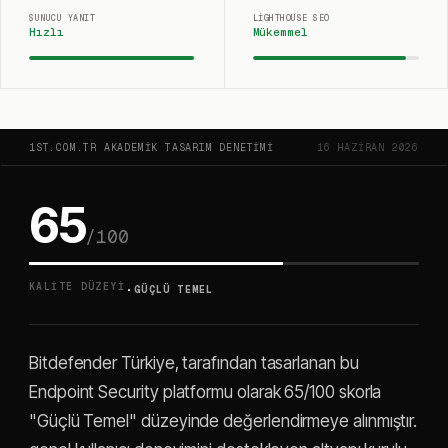
SUNUCU YANIT
LIGHTHOUSE SEO
Hızlı
Mükemmel
1ST.COM.TR AKADEMIK TASARIM DENETIMI
16 HAZIRAN 2026
65
/100
·
KALITE DÜZEYI
GÜÇLÜ TEMEL
Bitdefender Türkiye, tarafından tasarlanan bu
Endpoint Security platformu olarak 65/100 skorla
"Güçlü Temel" düzeyinde değerlendirmeye alınmıştır.