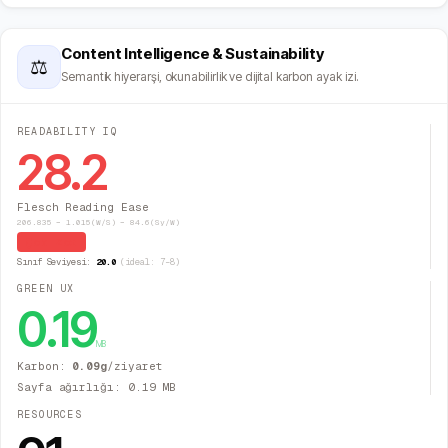
Content Intelligence & Sustainability
⚖
Semantik hiyerarşi, okunabilirlik ve dijital karbon ayak izi.
READABILITY IQ
28.2
Flesch Reading Ease
206.835 − 1.015(W/S) − 84.6(Sy/W)
Çok Zor
Sınıf Seviyesi:
20.0
(ideal: 7–8)
GREEN UX
0.19
MB
Karbon:
0.09
g
/ziyaret
Sayfa ağırlığı:
0.19
MB
RESOURCES