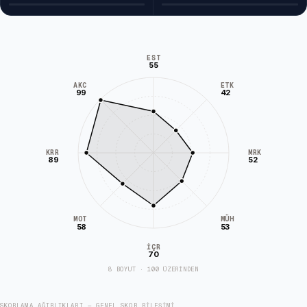
EST
55
AKC
ETK
99
42
KRR
MRK
89
52
MÜH
MOT
58
53
İÇR
70
8 BOYUT · 100 ÜZERİNDEN
SKORLAMA AĞIRLIKLARI — GENEL SKOR BILEŞIMI