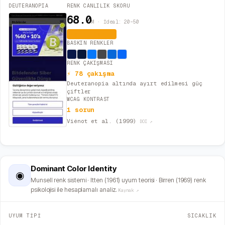
DEUTERANOPIA
RENK CANLILIK SKORU
68.0
M · İdeal: 20–50
Aşırı Canlı
BASKIN RENKLER
RENK ÇAKIŞMASI
⚡ 78 çakışma
Deuteranopia altında ayırt edilmesi güç
çiftler
WCAG KONTRAST
1 sorun
Viénot et al. (1999)
DOI ↗
Dominant Color Identity
◉
Munsell renk sistemi · Itten (1961) uyum teorisi · Birren (1969) renk
psikolojisi ile hesaplamalı analiz.
Kaynak ↗
UYUM TİPİ
SICAKLIK