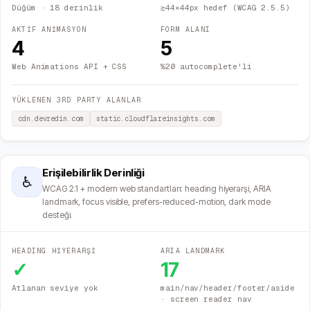
Düğüm
· 18 derinlik
≥44×44px hedef (WCAG 2.5.5)
AKTİF ANİMASYON
FORM ALANI
4
5
Web Animations API + CSS
%20 autocomplete'li
YÜKLENEN 3RD PARTY ALANLAR
cdn.devredin.com
static.cloudflareinsights.com
Erişilebilirlik Derinliği
♿
WCAG 2.1 + modern web standartları: heading hiyerarşi, ARIA
landmark, focus visible, prefers-reduced-motion, dark mode
desteği.
HEADING HİYERARŞİ
ARIA LANDMARK
✓
17
Atlanan seviye yok
main/nav/header/footer/aside
· screen reader nav