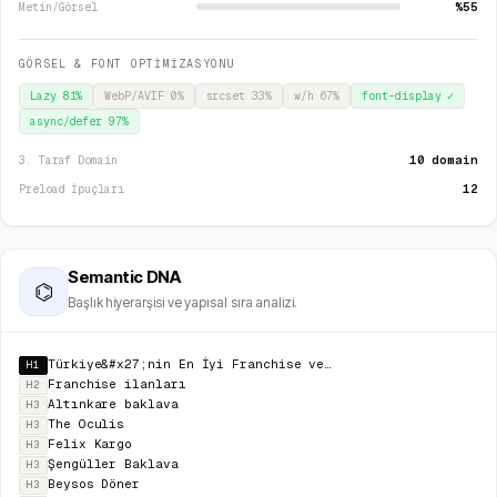
%55
Metin/Görsel
GÖRSEL & FONT OPTİMİZASYONU
Lazy
81
%
WebP/AVIF
0
%
srcset
33
%
w/h
67
%
font-display
✓
async/defer
97
%
10 domain
3. Taraf Domain
12
Preload İpuçları
Semantic DNA
⌬
Başlık hiyerarşisi ve yapısal sıra analizi.
Türkiye&#x27;nin En İyi Franchise ve Bayilik Fırsatları
H1
Franchise ilanları
H2
Altınkare baklava
H3
The Oculis
H3
Felix Kargo
H3
Şengüller Baklava
H3
Beysos Döner
H3