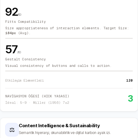
92
/100
Fitts Compatibility
Size appropriateness of interaction elements. Target Size:
184
px
(Avg).
57
/100
Gestalt Consistency
Visual consistency of buttons and calls to action.
120
Etkileşim Elementleri
3
NAVİGASYON ÖĞESİ (HICK YASASI)
İdeal: 5–9 · Miller (1956) 7±2
Content Intelligence & Sustainability
⚖
Semantik hiyerarşi, okunabilirlik ve dijital karbon ayak izi.