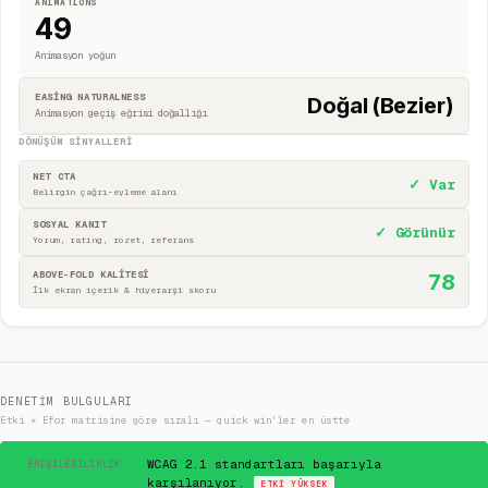
ANIMATIONS
49
Animasyon yoğun
EASING NATURALNESS
Doğal (Bezier)
Animasyon geçiş eğrisi doğallığı
DÖNÜŞÜM SINYALLERI
NET CTA
✓ Var
Belirgin çağrı-eyleme alanı
SOSYAL KANIT
✓ Görünür
Yorum, rating, rozet, referans
ABOVE-FOLD KALİTESİ
78
İlk ekran içerik & hiyerarşi skoru
DENETIM BULGULARI
Etki × Efor matrisine göre sıralı — quick win'ler en üstte
✓
WCAG 2.1 standartları başarıyla
ERIŞILEBILIRLIK
karşılanıyor.
ETKI
YÜKSEK