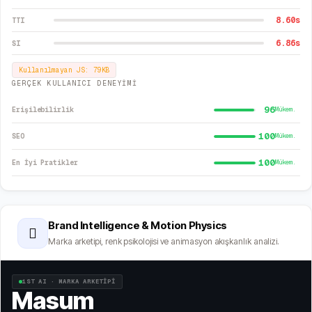
8.60
s
TTI
6.86
s
SI
Kullanılmayan JS:
79
KB
GERÇEK KULLANICI DENEYİMİ
96
Erişilebilirlik
Mükem.
100
SEO
Mükem.
100
En İyi Pratikler
Mükem.
Brand Intelligence & Motion Physics
🫆
Marka arketipi, renk psikolojisi ve animasyon akışkanlık analizi.
1ST AI · MARKA ARKETİPİ
Masum