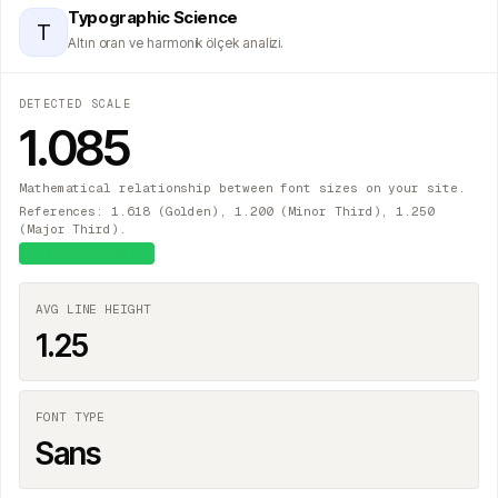
Typographic Science
T
Altın oran ve harmonik ölçek analizi.
DETECTED SCALE
1.085
Mathematical relationship between font sizes on your site.
References: 1.618 (Golden), 1.200 (Minor Third), 1.250
(Major Third).
≈
Major Second
AVG LINE HEIGHT
1.25
FONT TYPE
Sans