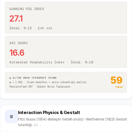
GUNNING FOG INDEX
27.1
İdeal: 8–12 ·
Çok zor
ARI SKORU
16.6
Automated Readability Index · İdeal: 6–10
59
φ ALTIN ORAN TİPOGRAFİ UYUMU
φ = 1.618 · ölçek mesafesi + satır yüksekliği analizi
Pearsonified GRT · Golden Ratio Typography
Yakın
Interaction Physics & Gestalt
≡
Fitts Yasası (1954) etkileşim hedefi analizi · Wertheimer (1923) Gestalt
tutarlılığı.
DOI ↗