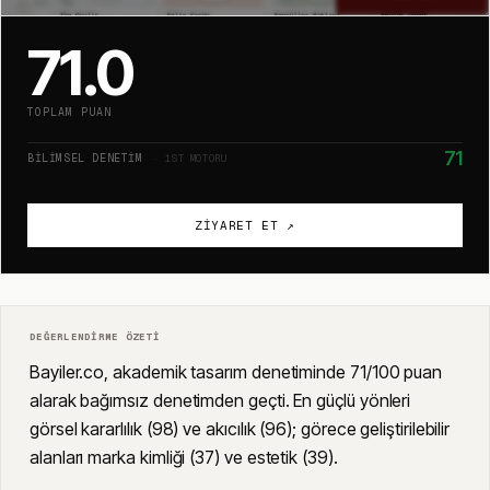
71.0
TOPLAM PUAN
71
BILIMSEL DENETIM
· 1ST MOTORU
ZIYARET ET ↗
DEĞERLENDIRME ÖZETI
Bayiler.co, akademik tasarım denetiminde 71/100 puan
alarak bağımsız denetimden geçti. En güçlü yönleri
görsel kararlılık (98) ve akıcılık (96); görece geliştirilebilir
alanları marka kimliği (37) ve estetik (39).