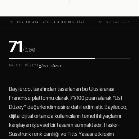
1ST.COM.TR AKADEMIK TASARIM DENETIMI
16 HAZIRAN 2026
71
/100
○
KALITE DÜZEYI
ÜST DÜZEY
Bayiler.co, tarafından tasarlanan bu Uluslararası
Franchise platformu olarak 71/100 puan alarak "Üst
Düzey" değerlendirmesine dahil edilmiştir. Bayiler.co,
dijital dijital ortamda kullanıcıların temel ihtiyaçlarını
karşılayan işlevsel bir tasarım sunmaktadır. Hasler-
Süsstrunk renk canlılığı ve Fitts Yasası etkileşim