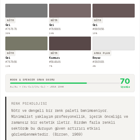
NÖTR
NÖTR
NÖTR
Gri
Gri
Gri
#787878
#786868
#685858
38
%
24
%
16
%
NÖTR
NÖTR
ARKA PLAN
Gri
Kırmızı
Beyaz
#787868
#584848
#E8E8E8
11
%
7
%
4
%
70
MOON & SPENCER ORAN SKORU
A₁/A₂ = (V₂·C₂)/(V₁·C₁) — JOSA 1944
Uyumlu
RENK PSİKOLOJİSİ
Nötr ve dengeli bir renk paleti benimseniyor.
Minimalist yaklaşım profesyonellik, içerik önceliği ve
zamansız bir estetik iletir. Birden fazla renkli
sektörde bu duruşun güven artırıcı etkisi
gözlemlenmektedir. (Birren, 1969)