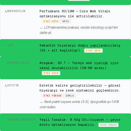
↳
Performans 63/100 — Core Web Vitals
MÜHENDISLIK
optimizasyonu ile artırılabilir.
ETKI
ORTA
ORTA
→
LCP elementine preload, render-blocking script'leri
defer et.
✓
Semantik hiyerarşi doğru yapılandırılmış
YAPI
(H1 + alt başlıklar).
ETKI
ORTA
✓
Ateşman: 63.7 — Türkçe web içeriği için
OKUNABILIRLIK
ideal okunabilirlik (50-80 arası).
ETKI
ORTA
↳
Estetik kalite geliştirilebilir — görsel
ESTETIK
hiyerarşi ve renk sistemini güçlendirin.
ETKI
YÜKSEK
ZORLU
→
Renk paleti sayısını sınırla (3-5), tipografide φ=1.618
oran kullan.
✓
Yeşil Tasarım: 0.42g CO₂/ziyaret — çevre
SÜRDÜRÜLEBILIRLIK
dostu optimizasyon başarılı.
ETKI
DÜŞÜK