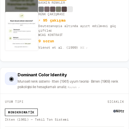
BASKIN RENKLER
RENK ÇAKIŞMASI
⚡ 95 çakışma
Deuteranopia altında ayırt edilmesi güç
çiftler
WCAG KONTRAST
9 sorun
Viénot et al. (1999)
DOI ↗
Dominant Color Identity
◉
Munsell renk sistemi · Itten (1961) uyum teorisi · Birren (1969) renk
psikolojisi ile hesaplamalı analiz.
Kaynak ↗
UYUM TİPİ
SICAKLIK
Nötr
MONOKROMATIK
Itten (1961) — Tekil Ton Sistemi