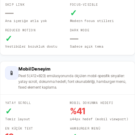
SKIP LINK
FOCUS-VISIBLE
—
✓
Ana içeriğe atla yok
Modern focus stilleri
REDUCED MOTION
DARK MODE
✓
—
Vestibüler bozukluk dostu
Sadece açık tema
Mobil Deneyim
📱
Pixel 5 (412×823) emülasyonunda ölçülen mobil-spesifik sinyaller:
yatay scroll, dokunma hedefi, font okunabilirliği, hamburger menü,
fixed element kaplama.
YATAY SCROLL
MOBİL DOKUNMA HEDEFİ
✓
%
41
Temiz layout
≥44px hedef (mobil viewport)
EN KÜÇÜK TEXT
HAMBURGER MENÜ