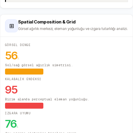
Spatial Composition & Grid
⊞
Görsel ağırlık merkezi, eleman yoğunluğu ve ızgara tutarlılığı analizi.
GÖRSEL DENGE
56
%
Sol/sağ görsel ağırlık simetrisi.
Hafif Asimetrik
KALABALIK ENDEKSİ
95
Birim alanda perceptual eleman yoğunluğu.
Yüksek Yoğunluk
IZGARA UYUMU
76
%