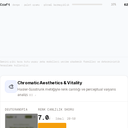
Craft
62
16
%
·
denge · palet uyumu · görsel karmaşıklık
Gemini gibi kara kutu yapay zeka modelleri yerine akademik formüller ve deterministik
hesaplama kullanılır.
Chromatic Aesthetics & Vitality
🎨
Hasler-Süsstrunk metriğiyle renk canlılığı ve perceptual varyans
analizi.
DOI ↗
DEUTERANOPIA
RENK CANLILIK SKORU
7.0
M · İdeal: 20–50
Yatıştırıcı