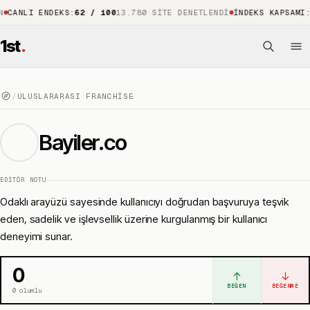
LI ENDEKS
:
62 / 100
13.780 SITE DENETLENDI
İNDEKS KAPSAMI
:
%88
1
1st
.
/
ULUSLARARASI FRANCHISE
Bayiler.co
EDITÖR NOTU
Odaklı arayüzü sayesinde kullanıcıyı doğrudan başvuruya teşvik
eden, sadelik ve işlevsellik üzerine kurgulanmış bir kullanıcı
deneyimi sunar.
0
↑
↓
BEĞEN
BEĞENME
0
olumlu