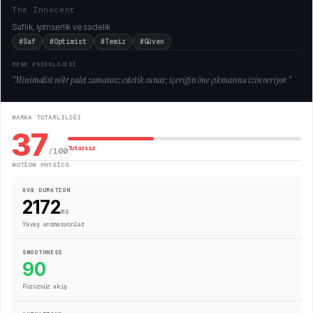
The Innocent
Saflık, iyimserlik ve sadelik
#Saf
#Optimist
#Temiz
#Güven
RENK PSİKOLOJİSİ
"
Minimalist nötr palet zamansız estetik sunar; içeriğin öne çıkmasına izin veriyor.
"
MARKA TUTARLILIĞI
37
Tutarsız
/100
MOTION PHYSICS
AVG DURATION
2172
ms
Yavaş animasyonlar
SMOOTHNESS
90
Pürüzsüz akış