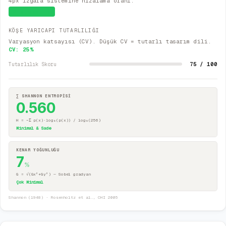
4px ızgara sistemine hizalama oranı.
Sistematik
KÖŞE YARICAPI TUTARLILIĞI
Varyasyon katsayısı (CV). Düşük CV = tutarlı tasarım dili.
CV:
25
%
75 / 100
Tutarlılık Skoru
∑ SHANNON ENTROPİSİ
0.560
H = −Σ p(x)·log₂(p(x)) / log₂(256)
Minimal & Sade
KENAR YOĞUNLUĞU
7
%
G = √(Gx²+Gy²) — Sobel gradyan
Çok Minimal
Shannon (1948) · Rosenholtz et al., CHI 2005