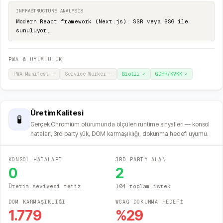
INFRASTRUCTURE ANALYSIS
Modern React framework (Next.js). SSR veya SSG ile
sunuluyor.
PWA & UYUMLULUK
PWA Manifest
—
Service Worker
—
Brotli
✓
GDPR/KVKK
✓
Üretim Kalitesi
🧪
Gerçek Chromium oturumunda ölçülen runtime sinyalleri — konsol
hataları, 3rd party yük, DOM karmaşıklığı, dokunma hedefi uyumu.
KONSOL HATALARI
3RD PARTY ALAN
0
2
Üretim seviyesi temiz
104 toplam istek
DOM KARMAŞIKLIĞI
WCAG DOKUNMA HEDEFİ
1.779
%
29