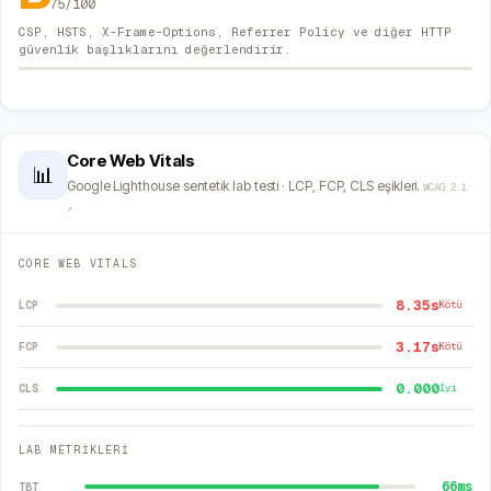
75
/100
CSP, HSTS, X-Frame-Options, Referrer Policy ve diğer HTTP
güvenlik başlıklarını değerlendirir.
Core Web Vitals
📊
Google Lighthouse sentetik lab testi · LCP, FCP, CLS eşikleri.
WCAG 2.1
↗
CORE WEB VITALS
8.35s
LCP
Kötü
3.17s
FCP
Kötü
0.000
CLS
İyi
LAB METRİKLERİ
66
ms
TBT