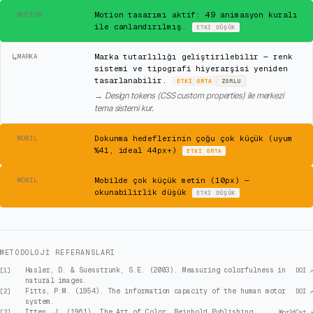
✓
Motion tasarımı aktif: 49 animasyon kuralı
MOTION
ile canlandırılmış.
ETKI
DÜŞÜK
↳
Marka tutarlılığı geliştirilebilir — renk
MARKA
sistemi ve tipografi hiyerarşisi yeniden
tasarlanabilir.
ETKI
ORTA
ZORLU
→
Design tokens (CSS custom properties) ile merkezi
tema sistemi kur.
⚠
Dokunma hedeflerinin çoğu çok küçük (uyum
MOBIL
%41, ideal 44px+)
ETKI
ORTA
⚠
Mobilde çok küçük metin (10px) —
MOBIL
okunabilirlik düşük
ETKI
DÜŞÜK
METODOLOJI REFERANSLARI
Hasler, D. & Suesstrunk, S.E. (2003). Measuring colorfulness in
[
1
]
DOI ↗
natural images.
Fitts, P.M. (1954). The information capacity of the human motor
[
2
]
DOI ↗
system.
Itten, J. (1961). The Art of Color. Reinhold Publishing
[
3
]
WorldCat ↗