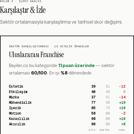
BÖLÜM 3 · İLERI ANALIZ
Karşılaştır & İzle
Sektör ortalamasıyla karşılaştırma ve tarihsel skor değişimi.
SEKTÖR KARŞILAŞTIRMASI ·
12
SITELIK ÖRNEKLEM
Uluslararası Franchise
Bayiler.co
bu kategoride
11 puan üzerinde
— sektör
ortalaması
60
/100
.
En iyi
%
8
dilimindedir.
Estetik
39
51
-12
Etkileşim
46
46
0
Marka
37
51
-14
Mühendislik
77
58
+
19
İçerik
85
75
+
10
Motion
58
60
-2
Kararlılık
98
88
+
10
Akıcılık
96
88
+
8
SİTE
SEKTÖR
FARK