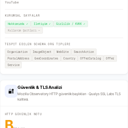
YouTube
KURUMSAL SAYFALAR
Hakkımızda
✓
İletişim
✓
Gizlilik / KVKK
✓
Kullanım Şartları
—
TESPİT EDİLEN SCHEMA.ORG TİPLERİ
Organization
ImageObject
WebSite
SearchAction
PostalAddress
GeoCoordinates
Country
OfferCatalog
Offer
Service
Güvenlik & TLS Analizi
🔐
Mozilla Observatory HTTP güvenlik başlıkları · Qualys SSL Labs TLS
kalitesi.
HTTP GÜVENLIK NOTU
B