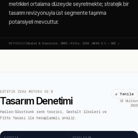
metrikleri ortalama düzeyde seyretmekte; stratejik bir
tasarım revizyonuyla üst segmente taşınma
potansiyeli mevcuttur.
METODOLOJI
Hasler & Süsstrunk, 2003
↗
Fitts, 1954
↗
WCAG 2.1 — W3C
↗
ESTETIK ZEKA MOTORU V2.0
↺ Yenile
Tasarım Denetimi
16 Haziran
2026
Hasler-Süsstrunk renk teorisi, Gestalt ilkeleri ve
Fitts Yasası ile hesaplamalı analiz.
ESTETIK
ETKILEŞIM