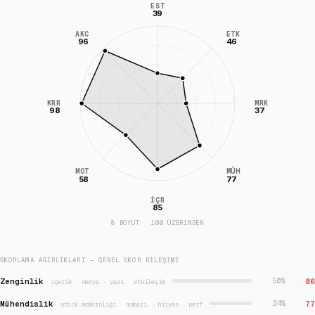
EST
39
AKC
ETK
96
46
KRR
MRK
98
37
MÜH
MOT
58
77
İÇR
85
8 BOYUT · 100 ÜZERİNDEN
SKORLAMA AĞIRLIKLARI — GENEL SKOR BILEŞIMI
Zenginlik
86
50
%
·
içerik · medya · yapı · etkileşim
Mühendislik
77
34
%
·
stack modernliği · mimari · hijyen · perf