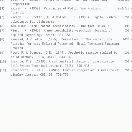
Corporation.
Birren, F. (1969). Principles of Color. Van Nostrand
[
4
]
WorldCat ↗
Reinhold.
Viénot, F., Brettel, H. & Mollon, J.D. (1999). Digital video
[
5
]
DOI ↗
colourmaps for dichromats.
W3C (2018). Web Content Accessibility Guidelines (WCAG) 2.1.
[
6
]
W3C ↗
Flesch, R. (1948). A new readability yardstick. Journal of
[
7
]
DOI ↗
Applied Psychology, 32(3), 221–233.
Kincaid, J.P. et al. (1975). Derivation of New Readability
[
8
]
DTIC ↗
Formulas for Navy Enlisted Personnel. Naval Technical Training
Command.
Moon, P. & Spencer, D.E. (1944). Aesthetic measure applied to
[
9
]
DOI ↗
color harmony. JOSA, 34(4), 234–242.
Shannon, C.E. (1948). A mathematical theory of communication.
[
10
]
DOI ↗
Bell System Technical Journal, 27(3), 379–423.
Rosenholtz, R. et al. (2005). Feature congestion: A measure of
[
11
]
DOI ↗
display clutter. CHI '05, 761–770.