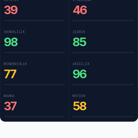
39
46
KARARLILIK
İÇERIK
98
85
MÜHENDISLIK
AKICILIK
77
96
MARKA
MOTION
37
58