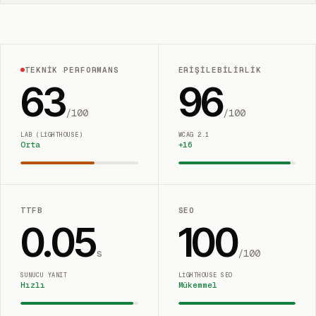
TEKNIK PERFORMANS
ERIŞILEBILIRLIK
63
96
/100
/100
LAB (LIGHTHOUSE)
WCAG 2.1
Orta
+
16
TTFB
SEO
0.05
100
s
/100
SUNUCU YANIT
LIGHTHOUSE SEO
Hızlı
Mükemmel