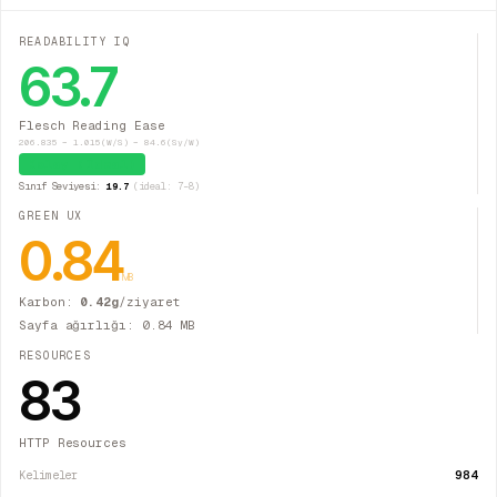
READABILITY IQ
63.7
Flesch Reading Ease
206.835 − 1.015(W/S) − 84.6(Sy/W)
Kolay (İdeal)
Sınıf Seviyesi:
19.7
(ideal: 7–8)
GREEN UX
0.84
MB
Karbon:
0.42
g
/ziyaret
Sayfa ağırlığı:
0.84
MB
RESOURCES
83
HTTP Resources
984
Kelimeler