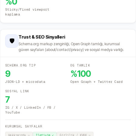
%
0
Sticky/fixed viewport
kaplama
Trust & SEO Sinyalleri
🛡️
Schema.org markup zenginliği, Open Graph tamlığı, kurumsal
güven sayfaları (about/contact/privacy) ve sosyal medya varlığı.
SCHEMA.ORG TİP
OG TAMLIK
9
%
100
JSON-LD + microdata
Open Graph + Twitter Card
SOSYAL LİNK
7
IG / X / LinkedIn / FB /
YouTube
KURUMSAL SAYFALAR
Hakkımızda
—
İletişim
✓
Gizlilik / KVKK
—