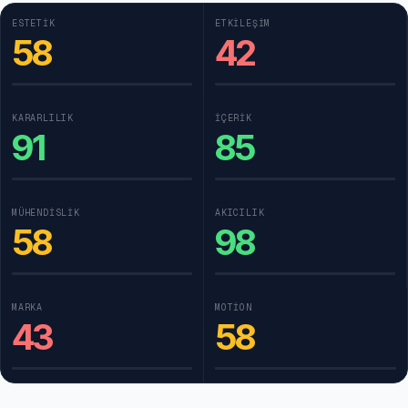
ESTETIK
ETKILEŞIM
58
42
KARARLILIK
İÇERIK
91
85
MÜHENDISLIK
AKICILIK
58
98
MARKA
MOTION
43
58