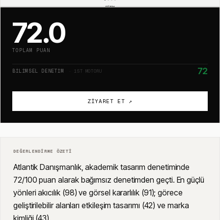
72.0
TOPLAM PUAN
72
BILIMSEL DENETIM
· 1ST MOTORU
ZIYARET ET ↗
DEĞERLENDIRME ÖZETI
Atlantik Danışmanlık, akademik tasarım denetiminde
72/100 puan alarak bağımsız denetimden geçti. En güçlü
yönleri akıcılık (98) ve görsel kararlılık (91); görece
geliştirilebilir alanları etkileşim tasarımı (42) ve marka
kimliği (43).