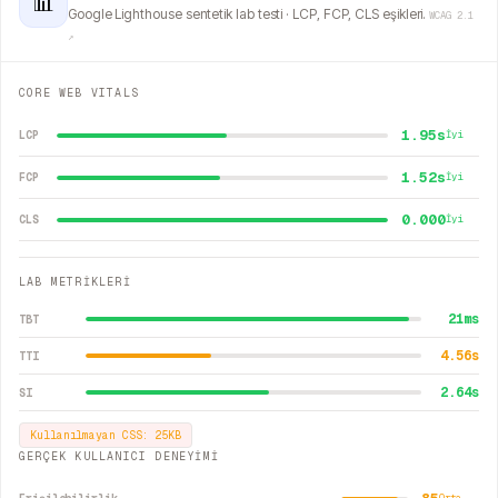
📊
Google Lighthouse sentetik lab testi · LCP, FCP, CLS eşikleri.
WCAG 2.1
↗
CORE WEB VITALS
1.95s
LCP
İyi
1.52s
FCP
İyi
0.000
CLS
İyi
LAB METRİKLERİ
21
ms
TBT
4.56
s
TTI
2.64
s
SI
Kullanılmayan CSS:
25
KB
GERÇEK KULLANICI DENEYİMİ