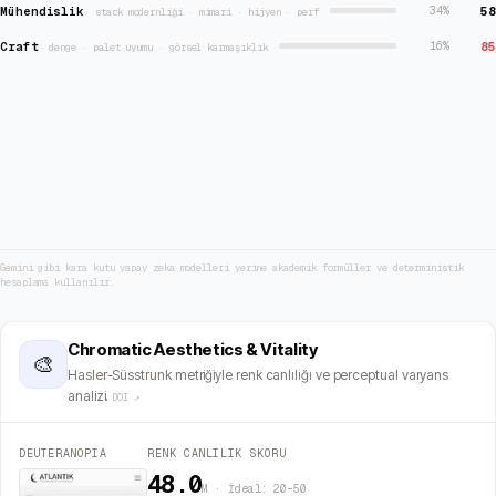
Mühendislik
58
34
%
·
stack modernliği · mimari · hijyen · perf
Craft
85
16
%
·
denge · palet uyumu · görsel karmaşıklık
Gemini gibi kara kutu yapay zeka modelleri yerine akademik formüller ve deterministik
hesaplama kullanılır.
Chromatic Aesthetics & Vitality
🎨
Hasler-Süsstrunk metriğiyle renk canlılığı ve perceptual varyans
analizi.
DOI ↗
DEUTERANOPIA
RENK CANLILIK SKORU
48.0
M · İdeal: 20–50