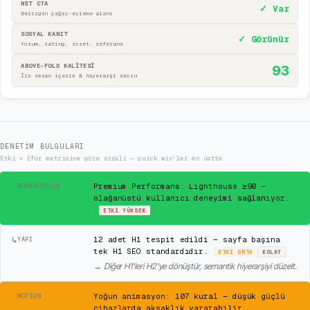
NET CTA
✓ Var
Belirgin çağrı-eyleme alanı
SOSYAL KANIT
✓ Görünür
Yorum, rating, rozet, referans
ABOVE-FOLD KALİTESİ
93
İlk ekran içerik & hiyerarşi skoru
DENETIM BULGULARI
Etki × Efor matrisine göre sıralı — quick win'ler en üstte
✓
Premium Performans: Lighthouse ≥90 —
MÜHENDISLIK
olağanüstü kullanıcı deneyimi sağlanıyor.
ETKI
YÜKSEK
↳
12 adet H1 tespit edildi — sayfa başına
YAPI
tek H1 SEO standardıdır.
ETKI
ORTA
KOLAY
→
Diğer H1'leri H2'ye dönüştür, semantik hiyerarşiyi düzelt.
⚠
Yoğun animasyon: 107 kural — düşük güçlü
MOTION
cihazlarda aksaklık yaratabilir.