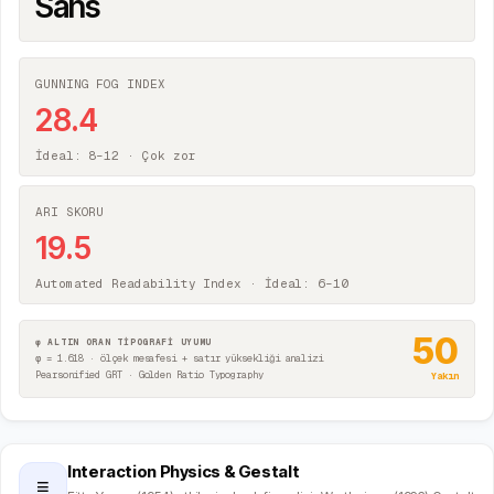
Sans
GUNNING FOG INDEX
28.4
İdeal: 8–12 ·
Çok zor
ARI SKORU
19.5
Automated Readability Index · İdeal: 6–10
50
φ ALTIN ORAN TİPOGRAFİ UYUMU
φ = 1.618 · ölçek mesafesi + satır yüksekliği analizi
Pearsonified GRT · Golden Ratio Typography
Yakın
Interaction Physics & Gestalt
≡