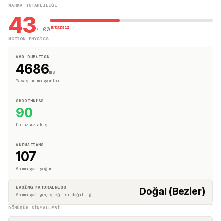
MARKA TUTARLILIĞI
43
Tutarsız
/100
MOTION PHYSICS
AVG DURATION
4686
ms
Yavaş animasyonlar
SMOOTHNESS
90
Pürüzsüz akış
ANIMATIONS
107
Animasyon yoğun
EASING NATURALNESS
Doğal (Bezier)
Animasyon geçiş eğrisi doğallığı
DÖNÜŞÜM SINYALLERI