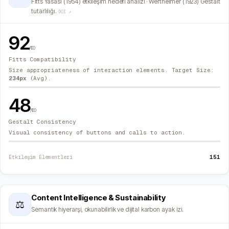
Fitts Yasası (1954) etkileşim hedefi analizi · Wertheimer (1923) Gestalt
tutarlılığı.
DOI ↗
92
/100
Fitts Compatibility
Size appropriateness of interaction elements. Target Size:
234
px
(Avg).
48
/100
Gestalt Consistency
Visual consistency of buttons and calls to action.
151
Etkileşim Elementleri
Content Intelligence & Sustainability
⚖
Semantik hiyerarşi, okunabilirlik ve dijital karbon ayak izi.