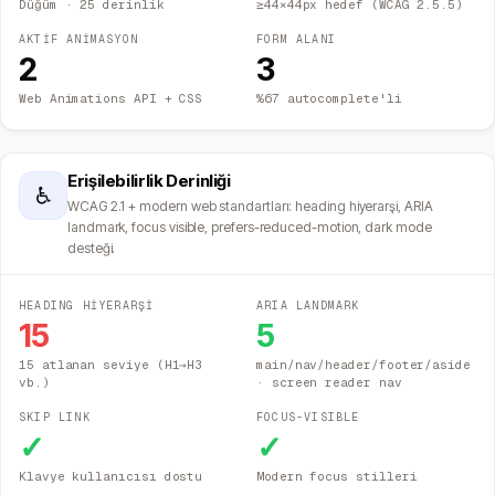
Düğüm
· 25 derinlik
≥44×44px hedef (WCAG 2.5.5)
AKTİF ANİMASYON
FORM ALANI
2
3
Web Animations API + CSS
%67 autocomplete'li
Erişilebilirlik Derinliği
♿
WCAG 2.1 + modern web standartları: heading hiyerarşi, ARIA
landmark, focus visible, prefers-reduced-motion, dark mode
desteği.
HEADING HİYERARŞİ
ARIA LANDMARK
15
5
15 atlanan seviye (H1→H3
main/nav/header/footer/aside
vb.)
· screen reader nav
SKIP LINK
FOCUS-VISIBLE
✓
✓
Klavye kullanıcısı dostu
Modern focus stilleri