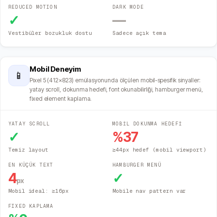
REDUCED MOTION
DARK MODE
✓
—
Vestibüler bozukluk dostu
Sadece açık tema
Mobil Deneyim
📱
Pixel 5 (412×823) emülasyonunda ölçülen mobil-spesifik sinyaller:
yatay scroll, dokunma hedefi, font okunabilirliği, hamburger menü,
fixed element kaplama.
YATAY SCROLL
MOBİL DOKUNMA HEDEFİ
✓
%
37
Temiz layout
≥44px hedef (mobil viewport)
EN KÜÇÜK TEXT
HAMBURGER MENÜ
4
✓
px
Mobil ideal: ≥16px
Mobile nav pattern var
FIXED KAPLAMA