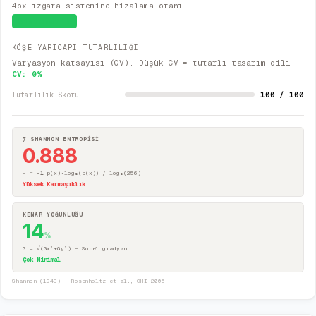
4px ızgara sistemine hizalama oranı.
Sistematik
KÖŞE YARICAPI TUTARLILIĞI
Varyasyon katsayısı (CV). Düşük CV = tutarlı tasarım dili.
CV:
0
%
100 / 100
Tutarlılık Skoru
∑ SHANNON ENTROPİSİ
0.888
H = −Σ p(x)·log₂(p(x)) / log₂(256)
Yüksek Karmaşıklık
KENAR YOĞUNLUĞU
14
%
G = √(Gx²+Gy²) — Sobel gradyan
Çok Minimal
Shannon (1948) · Rosenholtz et al., CHI 2005