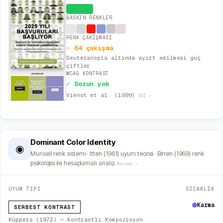
Canlı
BASKIN RENKLER
RENK ÇAKIŞMASI
⚡ 64 çakışma
Deuteranopia altında ayırt edilmesi güç
çiftler
WCAG KONTRAST
✓ Sorun yok
Viénot et al. (1999)
DOI ↗
Dominant Color Identity
◉
Munsell renk sistemi · Itten (1961) uyum teorisi · Birren (1969) renk
psikolojisi ile hesaplamalı analiz.
Kaynak ↗
UYUM TİPİ
SICAKLIK
Karma
SERBEST KONTRAST
Küppers (1972) — Kontrastlı Kompozisyon