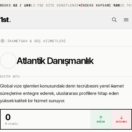
:
62 / 100
13.782 SITE DENETLENDI
İNDEKS KAPSAMI
:
%88
15.743 ÖNE
1st
.
/
İKAMETGAH & GÖÇ HIZMETLERI
Atlantik Danışmanlık
EDITÖR NOTU
Global vize işlemleri konusundaki derin tecrübesini yerel ikamet
süreçlerine entegre ederek, uluslararası profillere hitap eden
yüksek kaliteli bir hizmet sunuyor.
0
↑
↓
BEĞEN
BEĞENME
0
olumlu