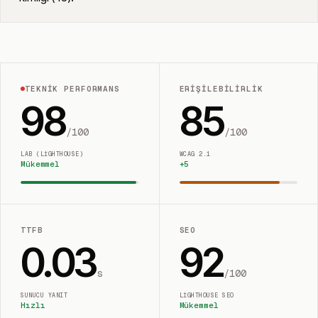
TEKNIK PERFORMANS
ERIŞILEBILIRLIK
98
85
/100
/100
LAB (LIGHTHOUSE)
WCAG 2.1
Mükemmel
+
5
TTFB
SEO
0.03
92
s
/100
SUNUCU YANIT
LIGHTHOUSE SEO
Hızlı
Mükemmel