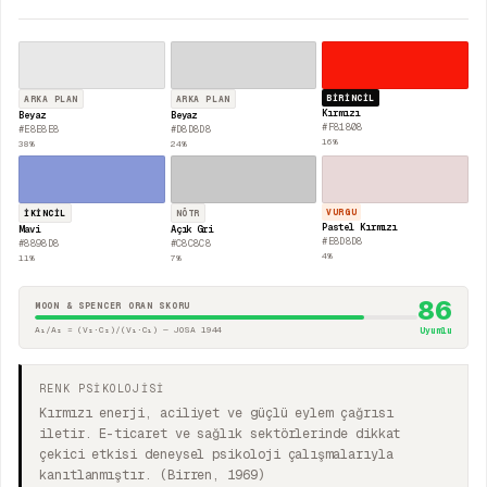
BIRINCIL
ARKA PLAN
ARKA PLAN
Kırmızı
Beyaz
Beyaz
#F81808
#E8E8E8
#D8D8D8
16
%
38
%
24
%
VURGU
İKINCIL
NÖTR
Pastel Kırmızı
Mavi
Açık Gri
#E8D8D8
#8898D8
#C8C8C8
4
%
11
%
7
%
86
MOON & SPENCER ORAN SKORU
A₁/A₂ = (V₂·C₂)/(V₁·C₁) — JOSA 1944
Uyumlu
RENK PSİKOLOJİSİ
Kırmızı enerji, aciliyet ve güçlü eylem çağrısı
iletir. E-ticaret ve sağlık sektörlerinde dikkat
çekici etkisi deneysel psikoloji çalışmalarıyla
kanıtlanmıştır. (Birren, 1969)