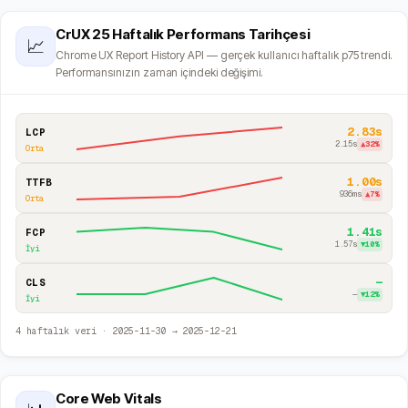
CrUX 25 Haftalık Performans Tarihçesi
📈
Chrome UX Report History API — gerçek kullanıcı haftalık p75 trendi.
Performansınızın zaman içindeki değişimi.
2.83s
LCP
2.15s
▲
32
%
Orta
1.00s
TTFB
936ms
▲
7
%
Orta
1.41s
FCP
1.57s
▼
10
%
İyi
—
CLS
—
▼
12
%
İyi
4
haftalık veri ·
2025-11-30
→
2025-12-21
Core Web Vitals