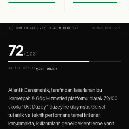
1ST.COM.TR AKADEMIK TASARIM DENETIMI
16 HAZIRAN 2026
72
/100
○
KALITE DÜZEYI
ÜST DÜZEY
Atlantik Danışmanlık, tarafından tasarlanan bu
İkametgah & Göç Hizmetleri platformu olarak 72/100
skorla "Üst Düzey" düzeyine ulaşmıştır. Görsel
tutarlılık ve teknik performans temel kriterleri
karşılamakta; kullanıcıların genel beklentilerine yanıt