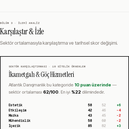
BÖLÜM 3 · İLERI ANALIZ
Karşılaştır & İzle
Sektör ortalamasıyla karşılaştırma ve tarihsel skor değişimi.
SEKTÖR KARŞILAŞTIRMASI ·
18
SITELIK ÖRNEKLEM
İkametgah & Göç Hizmetleri
Atlantik Danışmanlık
bu kategoride
10 puan üzerinde
—
sektör ortalaması
62
/100
.
En iyi
%
22
dilimindedir.
Estetik
58
52
+
6
Etkileşim
42
46
-4
Marka
43
45
-2
Mühendislik
58
60
-2
İçerik
85
82
+
3