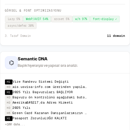
GÖRSEL & FONT OPTİMİZASYONU
Lazy
5
%
WebP/AVIF
54
%
srcset
5
%
w/h
97
%
font-display
✓
async/defer
30
%
11 domain
3. Taraf Domain
Semantic DNA
⌬
Başlık hiyerarşisi ve yapısal sıra analizi.
Vize Randevu Sistemi Değişti
H1
ais.usvisa-info.com üzerinden yapılan başvurular artık usvisascheduling.com üzerinden yapılacak.
H3
2025 Yılı Başvuruları BAŞLIYOR
H1
Başvuru ön kontrolünü aşağıdaki butona tıklayarak yapabilirsiniz.
H3
Amerika&#8217;da Adres Hizmeti
H3
2025 Yılı
H3
Green Card Kazanan Danışanlarımızın Paylaşımları
H5
Pasaport ZorunluLUĞU KALKTI
H1
+
100
daha...