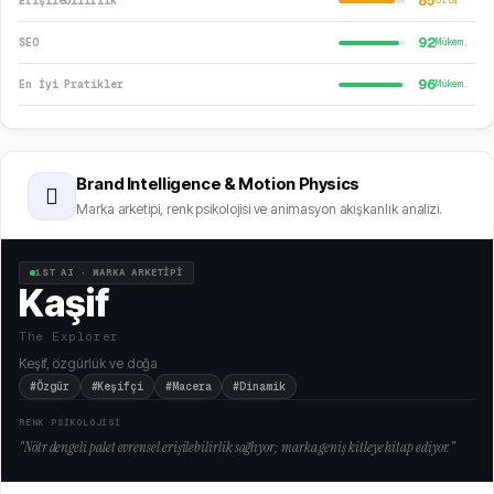
85
Erişilebilirlik
Orta
92
SEO
Mükem.
96
En İyi Pratikler
Mükem.
Brand Intelligence & Motion Physics
🫆
Marka arketipi, renk psikolojisi ve animasyon akışkanlık analizi.
1ST AI · MARKA ARKETİPİ
Kaşif
The Explorer
Keşif, özgürlük ve doğa
#Özgür
#Keşifçi
#Macera
#Dinamik
RENK PSİKOLOJİSİ
"
Nötr dengeli palet evrensel erişilebilirlik sağlıyor; marka geniş kitleye hitap ediyor.
"