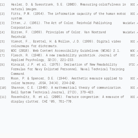
Hasler, D. & Suesstrunk, S.E. (2003). Measuring colorfulness in
[
1
]
DOI ↗
natural images.
Fitts, P.M. (1954). The information capacity of the human motor
[
2
]
DOI ↗
system.
Itten, J. (1961). The Art of Color. Reinhold Publishing
[
3
]
WorldCat ↗
Corporation.
Birren, F. (1969). Principles of Color. Van Nostrand
[
4
]
WorldCat ↗
Reinhold.
Viénot, F., Brettel, H. & Mollon, J.D. (1999). Digital video
[
5
]
DOI ↗
colourmaps for dichromats.
W3C (2018). Web Content Accessibility Guidelines (WCAG) 2.1.
[
6
]
W3C ↗
Flesch, R. (1948). A new readability yardstick. Journal of
[
7
]
DOI ↗
Applied Psychology, 32(3), 221–233.
Kincaid, J.P. et al. (1975). Derivation of New Readability
[
8
]
DTIC ↗
Formulas for Navy Enlisted Personnel. Naval Technical Training
Command.
Moon, P. & Spencer, D.E. (1944). Aesthetic measure applied to
[
9
]
DOI ↗
color harmony. JOSA, 34(4), 234–242.
Shannon, C.E. (1948). A mathematical theory of communication.
[
10
]
DOI ↗
Bell System Technical Journal, 27(3), 379–423.
Rosenholtz, R. et al. (2005). Feature congestion: A measure of
[
11
]
DOI ↗
display clutter. CHI '05, 761–770.