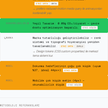
ETKI
ORTA
ORTA
→
prefers-reduced-motion media query ile animasyonları
kısıtlanabilir yap.
✓
Yeşil Tasarım: 0.09g CO₂/ziyaret — çevre
SÜRDÜRÜLEBILIRLIK
dostu optimizasyon başarılı.
ETKI
DÜŞÜK
↳
Marka tutarlılığı geliştirilebilir — renk
MARKA
sistemi ve tipografi hiyerarşisi yeniden
tasarlanabilir.
ETKI
ORTA
ZORLU
→
Design tokens (CSS custom properties) ile merkezi
tema sistemi kur.
⚠
Dokunma hedeflerinin çoğu çok küçük (uyum
MOBIL
%37, ideal 44px+)
ETKI
ORTA
⚠
Mobilde çok küçük metin (4px) —
MOBIL
okunabilirlik düşük
ETKI
DÜŞÜK
METODOLOJI REFERANSLARI