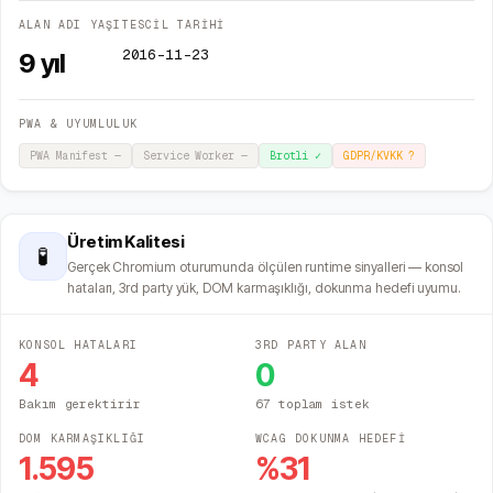
ALAN ADI YAŞI
TESCİL TARİHİ
2016-11-23
9
yıl
PWA & UYUMLULUK
PWA Manifest
—
Service Worker
—
Brotli
✓
GDPR/KVKK
?
Üretim Kalitesi
🧪
Gerçek Chromium oturumunda ölçülen runtime sinyalleri — konsol
hataları, 3rd party yük, DOM karmaşıklığı, dokunma hedefi uyumu.
KONSOL HATALARI
3RD PARTY ALAN
4
0
Bakım gerektirir
67 toplam istek
DOM KARMAŞIKLIĞI
WCAG DOKUNMA HEDEFİ
1.595
%
31