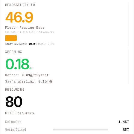
READABILITY IQ
46.9
Flesch Reading Ease
206.835 − 1.015(W/S) − 84.6(Sy/W)
Zor
Sınıf Seviyesi:
20.0
(ideal: 7–8)
GREEN UX
0.18
MB
Karbon:
0.09
g
/ziyaret
Sayfa ağırlığı:
0.18
MB
RESOURCES
80
HTTP Resources
1.457
Kelimeler
%57
Metin/Görsel