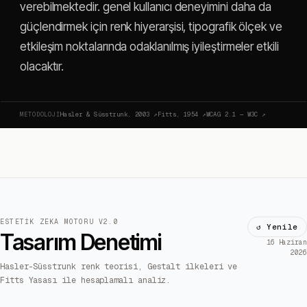
verebilmektedir. genel kullanıcı deneyimini daha da
güçlendirmek için renk hiyerarşisi, tipografik ölçek ve
etkileşim noktalarında odaklanılmış iyileştirmeler etkili
olacaktır.
METODOLOJI
Hasler & Süsstrunk, 2003
↗
Fitts, 1954
↗
WCAG 2.1 — W3C
↗
ESTETIK ZEKA MOTORU V2.0
↺ Yenile
Tasarım Denetimi
16 Haziran
2026
Hasler-Süsstrunk renk teorisi, Gestalt ilkeleri ve
Fitts Yasası ile hesaplamalı analiz.