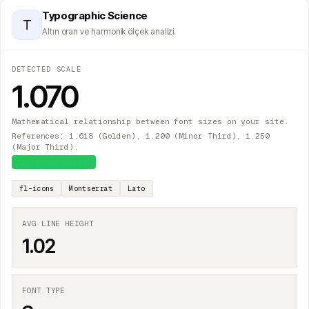
Typographic Science
T
Altın oran ve harmonik ölçek analizi.
DETECTED SCALE
1.070
Mathematical relationship between font sizes on your site.
References: 1.618 (Golden), 1.200 (Minor Third), 1.250
(Major Third).
≈
Major Second
fl-icons
Montserrat
Lato
AVG LINE HEIGHT
1.02
FONT TYPE