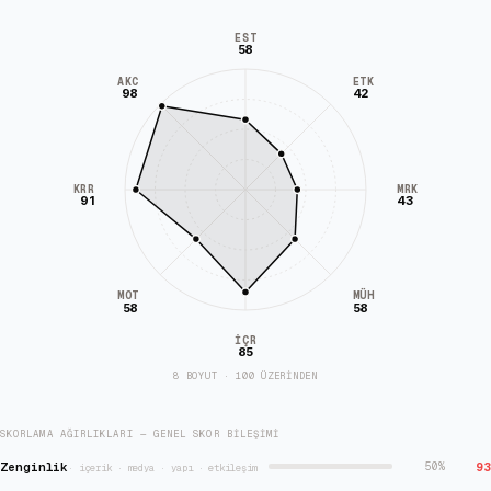
EST
58
AKC
ETK
98
42
KRR
MRK
91
43
MÜH
MOT
58
58
İÇR
85
8 BOYUT · 100 ÜZERİNDEN
SKORLAMA AĞIRLIKLARI — GENEL SKOR BILEŞIMI
Zenginlik
93
50
%
·
içerik · medya · yapı · etkileşim