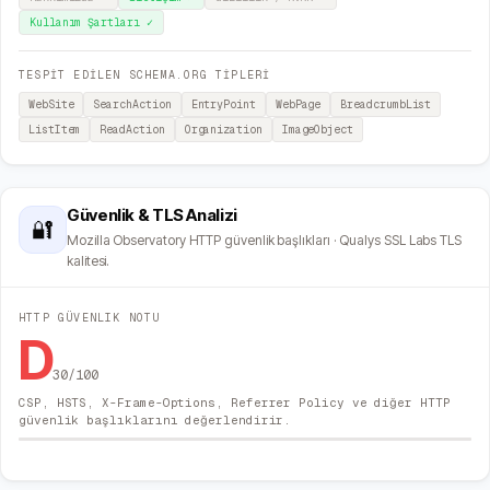
Kullanım Şartları
✓
TESPİT EDİLEN SCHEMA.ORG TİPLERİ
WebSite
SearchAction
EntryPoint
WebPage
BreadcrumbList
ListItem
ReadAction
Organization
ImageObject
Güvenlik & TLS Analizi
🔐
Mozilla Observatory HTTP güvenlik başlıkları · Qualys SSL Labs TLS
kalitesi.
HTTP GÜVENLIK NOTU
D
30
/100
CSP, HSTS, X-Frame-Options, Referrer Policy ve diğer HTTP
güvenlik başlıklarını değerlendirir.