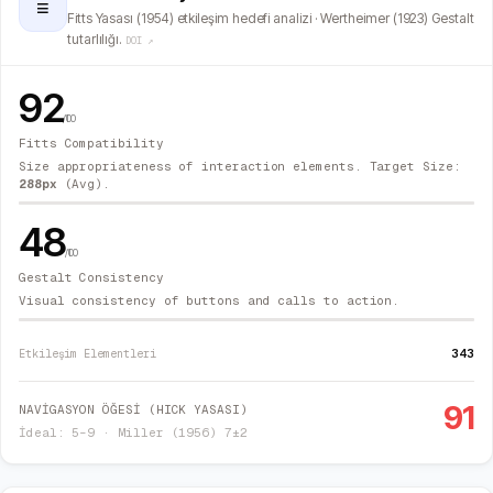
≡
Fitts Yasası (1954) etkileşim hedefi analizi · Wertheimer (1923) Gestalt
tutarlılığı.
DOI ↗
92
/100
Fitts Compatibility
Size appropriateness of interaction elements. Target Size:
288
px
(Avg).
48
/100
Gestalt Consistency
Visual consistency of buttons and calls to action.
343
Etkileşim Elementleri
91
NAVİGASYON ÖĞESİ (HICK YASASI)
İdeal: 5–9 · Miller (1956) 7±2