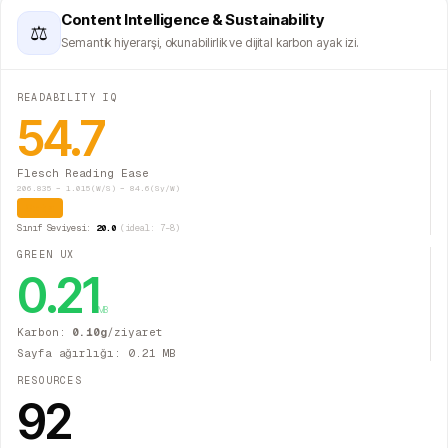
Content Intelligence & Sustainability
⚖
Semantik hiyerarşi, okunabilirlik ve dijital karbon ayak izi.
READABILITY IQ
54.7
Flesch Reading Ease
206.835 − 1.015(W/S) − 84.6(Sy/W)
Orta
Sınıf Seviyesi:
20.0
(ideal: 7–8)
GREEN UX
0.21
MB
Karbon:
0.10
g
/ziyaret
Sayfa ağırlığı:
0.21
MB
RESOURCES
92