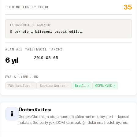
35
TECH MODERNITY SCORE
INFRASTRUCTURE ANALYSIS
6 teknoloji bileşeni tespit edildi.
ALAN ADI YAŞI
TESCİL TARİHİ
2019-08-05
6
yıl
PWA & UYUMLULUK
PWA Manifest
—
Service Worker
—
Brotli
✓
GDPR/KVKK
✓
Üretim Kalitesi
🧪
Gerçek Chromium oturumunda ölçülen runtime sinyalleri — konsol
hataları, 3rd party yük, DOM karmaşıklığı, dokunma hedefi uyumu.