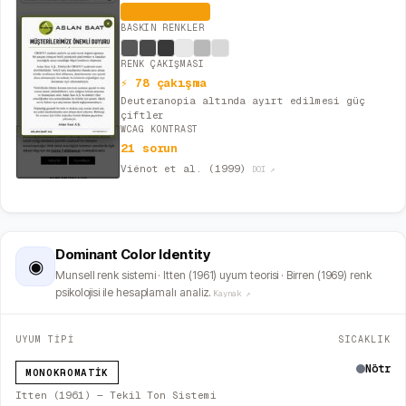
Yatıştırıcı
BASKIN RENKLER
RENK ÇAKIŞMASI
⚡ 78 çakışma
Deuteranopia altında ayırt edilmesi güç
çiftler
WCAG KONTRAST
21 sorun
Viénot et al. (1999)
DOI ↗
Dominant Color Identity
◉
Munsell renk sistemi · Itten (1961) uyum teorisi · Birren (1969) renk
psikolojisi ile hesaplamalı analiz.
Kaynak ↗
UYUM TİPİ
SICAKLIK
Nötr
MONOKROMATIK
Itten (1961) — Tekil Ton Sistemi