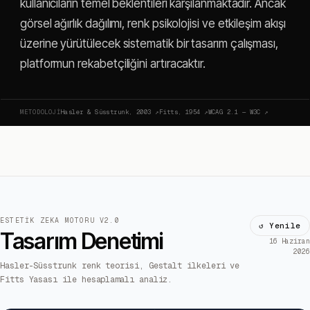
kullanıcıların temel beklentileri karşılanmaktadır. Ancak
görsel ağırlık dağılımı, renk psikolojisi ve etkileşim akışı
üzerine yürütülecek sistematik bir tasarım çalışması,
platformun rekabetçiliğini artıracaktır.
METODOLOJI
Hasler & Süsstrunk, 2003
↗
Fitts, 1954
↗
WCAG 2.1 — W3C
↗
ESTETIK ZEKA MOTORU V2.0
↺ Yenile
Tasarım Denetimi
16 Haziran
2026
Hasler-Süsstrunk renk teorisi, Gestalt ilkeleri ve
Fitts Yasası ile hesaplamalı analiz.