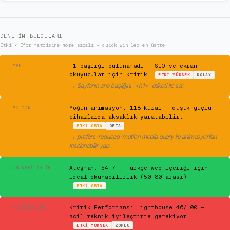
DENETIM BULGULARI
Etki × Efor matrisine göre sıralı — quick win'ler en üstte
⚠
H1 başlığı bulunamadı — SEO ve ekran
YAPI
okuyucular için kritik.
ETKI
YÜKSEK
KOLAY
→
Sayfanın ana başlığını `<h1>` etiketi ile sar.
⚠
Yoğun animasyon: 118 kural — düşük güçlü
MOTION
cihazlarda aksaklık yaratabilir.
ETKI
ORTA
ORTA
→
prefers-reduced-motion media query ile animasyonları
kısıtlanabilir yap.
✓
Ateşman: 54.7 — Türkçe web içeriği için
OKUNABILIRLIK
ideal okunabilirlik (50-80 arası).
ETKI
ORTA
✕
Kritik Performans: Lighthouse 46/100 —
MÜHENDISLIK
acil teknik iyileştirme gerekiyor.
ETKI
YÜKSEK
ZORLU