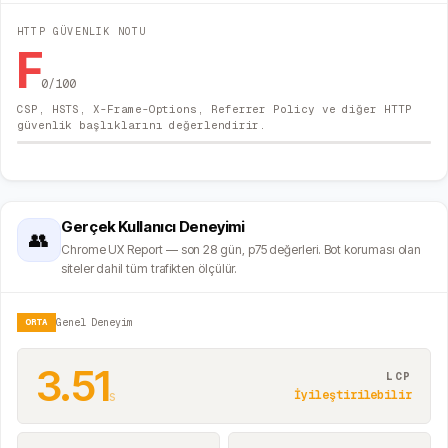
HTTP GÜVENLIK NOTU
F
0
/100
CSP, HSTS, X-Frame-Options, Referrer Policy ve diğer HTTP
güvenlik başlıklarını değerlendirir.
Gerçek Kullanıcı Deneyimi
👥
Chrome UX Report — son 28 gün, p75 değerleri. Bot koruması olan
siteler dahil tüm trafikten ölçülür.
ORTA
Genel Deneyim
3.51
LCP
s
İyileştirilebilir