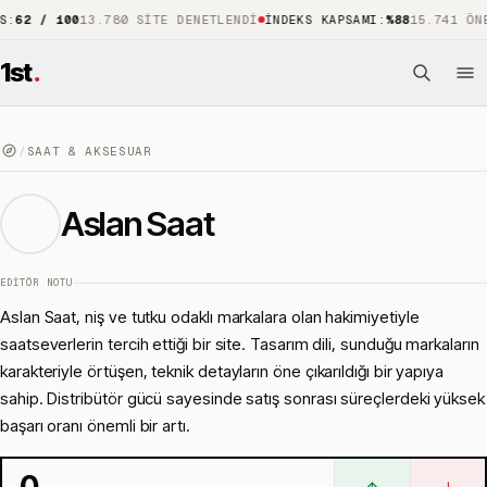
/ 100
13.780 SITE DENETLENDI
İNDEKS KAPSAMI
:
%88
15.741 ÖNE ÇIK
1st
.
/
SAAT & AKSESUAR
Aslan Saat
EDITÖR NOTU
Aslan Saat, niş ve tutku odaklı markalara olan hakimiyetiyle
saatseverlerin tercih ettiği bir site. Tasarım dili, sunduğu markaların
karakteriyle örtüşen, teknik detayların öne çıkarıldığı bir yapıya
sahip. Distribütör gücü sayesinde satış sonrası süreçlerdeki yüksek
başarı oranı önemli bir artı.
0