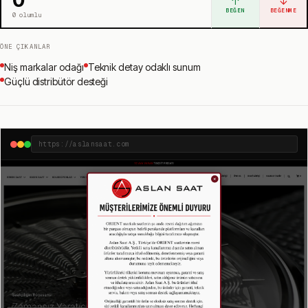
↑
↓
BEĞEN
BEĞENME
0
olumlu
ÖNE ÇIKANLAR
Niş markalar odağı
Teknik detay odaklı sunum
Güçlü distribütör desteği
https://aslansaat.com