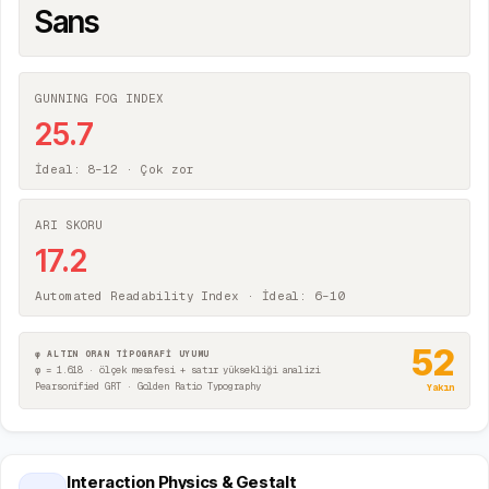
Sans
GUNNING FOG INDEX
25.7
İdeal: 8–12 ·
Çok zor
ARI SKORU
17.2
Automated Readability Index · İdeal: 6–10
52
φ ALTIN ORAN TİPOGRAFİ UYUMU
φ = 1.618 · ölçek mesafesi + satır yüksekliği analizi
Pearsonified GRT · Golden Ratio Typography
Yakın
Interaction Physics & Gestalt