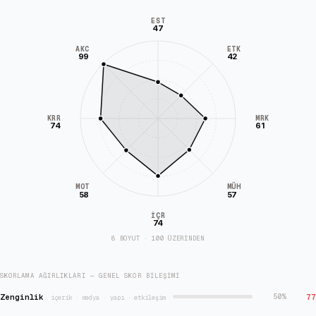
EST
47
AKC
ETK
99
42
KRR
MRK
74
61
MÜH
MOT
58
57
İÇR
74
8 BOYUT · 100 ÜZERİNDEN
SKORLAMA AĞIRLIKLARI — GENEL SKOR BILEŞIMI
Zenginlik
77
50
%
·
içerik · medya · yapı · etkileşim