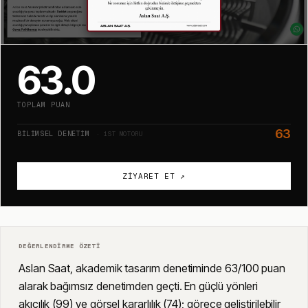
63.0
TOPLAM PUAN
63
BILIMSEL DENETIM
· 1ST MOTORU
ZIYARET ET ↗
DEĞERLENDIRME ÖZETI
Aslan Saat, akademik tasarım denetiminde 63/100 puan
alarak bağımsız denetimden geçti. En güçlü yönleri
akıcılık (99) ve görsel kararlılık (74); görece geliştirilebilir