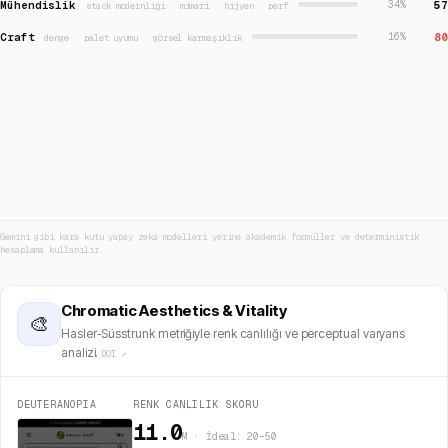
Mühendislik
57
34
%
·
stack modernliği · mimari · hijyen · perf
Craft
80
16
%
·
denge · palet uyumu · görsel karmaşıklık
Gemini gibi kara kutu yapay zeka modelleri yerine akademik formüller ve deterministik
hesaplama kullanılır.
Chromatic Aesthetics & Vitality
🎨
Hasler-Süsstrunk metriğiyle renk canlılığı ve perceptual varyans
analizi.
DOI ↗
DEUTERANOPIA
RENK CANLILIK SKORU
11.0
M · İdeal: 20–50