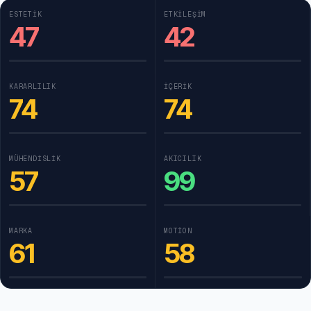
ESTETIK
ETKILEŞIM
47
42
KARARLILIK
İÇERIK
74
74
MÜHENDISLIK
AKICILIK
57
99
MARKA
MOTION
61
58