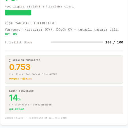
4px ızgara sistemine hizalama oranı.
Sistematik
KÖŞE YARICAPI TUTARLILIĞI
Varyasyon katsayısı (CV). Düşük CV = tutarlı tasarım dili.
CV:
0
%
100 / 100
Tutarlılık Skoru
∑ SHANNON ENTROPİSİ
0.753
H = −Σ p(x)·log₂(p(x)) / log₂(256)
Dengeli Yoğunluk
KENAR YOĞUNLUĞU
14
%
G = √(Gx²+Gy²) — Sobel gradyan
Çok Minimal
Shannon (1948) · Rosenholtz et al., CHI 2005