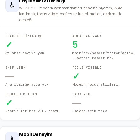
Erişilebilirlik Derinliği
♿
WCAG 2.1 + modern web standartları: heading hiyerarşi, ARIA
landmark, focus visible, prefers-reduced-motion, dark mode
desteği.
HEADING HİYERARŞİ
ARIA LANDMARK
✓
5
Atlanan seviye yok
main/nav/header/footer/aside
· screen reader nav
SKIP LINK
FOCUS-VISIBLE
—
✓
Ana içeriğe atla yok
Modern focus stilleri
REDUCED MOTION
DARK MODE
✓
—
Vestibüler bozukluk dostu
Sadece açık tema
Mobil Deneyim
📱