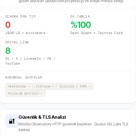
güven sayfaları (about/contact/privacy) ve sosyal medya varlığı.
SCHEMA.ORG TİP
OG TAMLIK
0
%
100
JSON-LD + microdata
Open Graph + Twitter Card
SOSYAL LİNK
8
IG / X / LinkedIn / FB /
YouTube
KURUMSAL SAYFALAR
Hakkımızda
—
İletişim
—
Gizlilik / KVKK
—
Kullanım Şartları
—
Güvenlik & TLS Analizi
🔐
Mozilla Observatory HTTP güvenlik başlıkları · Qualys SSL Labs TLS
kalitesi.