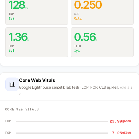
128
0.250
ms
INP
CLS
İyi
Orta
1.36
0.56
s
s
FCP
TTFB
İyi
İyi
Core Web Vitals
📊
Google Lighthouse sentetik lab testi · LCP, FCP, CLS eşikleri.
WCAG 2.1
↗
CORE WEB VITALS
23.90s
LCP
Kötü
7.26s
FCP
Kötü