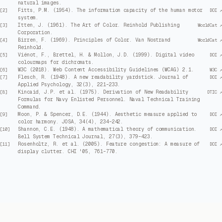
natural images.
Fitts, P.M. (1954). The information capacity of the human motor
[
2
]
DOI ↗
system.
Itten, J. (1961). The Art of Color. Reinhold Publishing
[
3
]
WorldCat ↗
Corporation.
Birren, F. (1969). Principles of Color. Van Nostrand
[
4
]
WorldCat ↗
Reinhold.
Viénot, F., Brettel, H. & Mollon, J.D. (1999). Digital video
[
5
]
DOI ↗
colourmaps for dichromats.
W3C (2018). Web Content Accessibility Guidelines (WCAG) 2.1.
[
6
]
W3C ↗
Flesch, R. (1948). A new readability yardstick. Journal of
[
7
]
DOI ↗
Applied Psychology, 32(3), 221–233.
Kincaid, J.P. et al. (1975). Derivation of New Readability
[
8
]
DTIC ↗
Formulas for Navy Enlisted Personnel. Naval Technical Training
Command.
Moon, P. & Spencer, D.E. (1944). Aesthetic measure applied to
[
9
]
DOI ↗
color harmony. JOSA, 34(4), 234–242.
Shannon, C.E. (1948). A mathematical theory of communication.
[
10
]
DOI ↗
Bell System Technical Journal, 27(3), 379–423.
Rosenholtz, R. et al. (2005). Feature congestion: A measure of
[
11
]
DOI ↗
display clutter. CHI '05, 761–770.