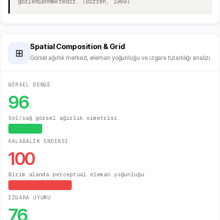
gözlemlenmektedir. (Birren, 1969)
Spatial Composition & Grid
⊞
Görsel ağırlık merkezi, eleman yoğunluğu ve ızgara tutarlılığı analizi.
GÖRSEL DENGE
96
%
Sol/sağ görsel ağırlık simetrisi.
Dengeli
KALABALIK ENDEKSİ
100
Birim alanda perceptual eleman yoğunluğu.
Yüksek Yoğunluk
IZGARA UYUMU
76
%