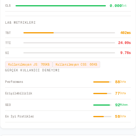
0.000
CLS
İyi
LAB METRİKLERİ
402
ms
TBT
24.09
s
TTI
9.76
s
SI
Kullanılmayan JS:
765
KB
Kullanılmayan CSS:
66
KB
GERÇEK KULLANICI DENEYİMİ
88
Performans
Orta
77
Erişilebilirlik
Orta
92
SEO
Mükem.
58
En İyi Pratikler
Orta