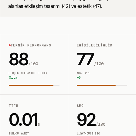
alanları etkileşim tasarımı (42) ve estetik (47).
TEKNIK PERFORMANS
ERIŞILEBILIRLIK
88
77
/100
/100
GERÇEK KULLANICI (CRUX)
WCAG 2.1
Orta
+
0
TTFB
SEO
0.01
92
s
/100
SUNUCU YANIT
LIGHTHOUSE SEO