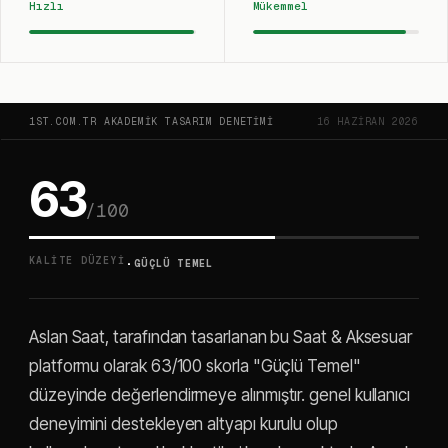
Hızlı
Mükemmel
1ST.COM.TR AKADEMIK TASARIM DENETIMI
16 HAZIRAN 2026
63
/100
·
KALITE DÜZEYI
GÜÇLÜ TEMEL
Aslan Saat, tarafından tasarlanan bu Saat & Aksesuar
platformu olarak 63/100 skorla "Güçlü Temel"
düzeyinde değerlendirmeye alınmıştır. genel kullanıcı
deneyimini destekleyen altyapı kurulu olup