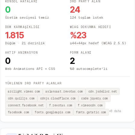
KONSOL HATALARI
3RD PARTY ALAN
0
24
Üretim seviyesi temiz
124 toplam istek
DOM KARMAŞIKLIĞI
WCAG DOKUNMA HEDEFİ
1.815
%
23
Düğüm
· 21 derinlik
≥44×44px hedef (WCAG 2.5.5)
AKTİF ANİMASYON
FORM ALANI
0
2
Web Animations API + CSS
%0 autocomplete'li
YÜKLENEN 3RD PARTY ALANLAR
arclight.vimeo.com
aslansaat.revotas.com
cdn.jsdelivr.net
cdn.quilljs.com
cdnjs.cloudflare.com
code.jquery.com
connect.facebook.net
f.revotas.com
f.vimeocdn.com
+
8
daha
facebook.com
fonts.googleapis.com
fonts.gstatic.com