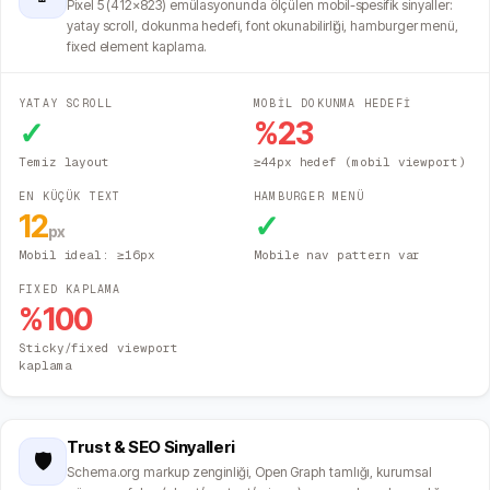
Pixel 5 (412×823) emülasyonunda ölçülen mobil-spesifik sinyaller:
yatay scroll, dokunma hedefi, font okunabilirliği, hamburger menü,
fixed element kaplama.
YATAY SCROLL
MOBİL DOKUNMA HEDEFİ
✓
%
23
Temiz layout
≥44px hedef (mobil viewport)
EN KÜÇÜK TEXT
HAMBURGER MENÜ
12
✓
px
Mobil ideal: ≥16px
Mobile nav pattern var
FIXED KAPLAMA
%
100
Sticky/fixed viewport
kaplama
Trust & SEO Sinyalleri
🛡️
Schema.org markup zenginliği, Open Graph tamlığı, kurumsal