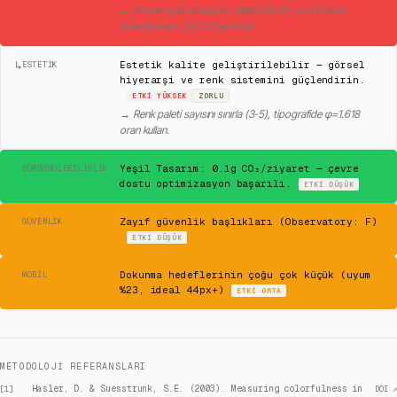
→
Görsel optimizasyonu (WebP/AVIF), kod bölme,
kullanılmayan JS/CSS temizliği.
↳
Estetik kalite geliştirilebilir — görsel
ESTETIK
hiyerarşi ve renk sistemini güçlendirin.
ETKI
YÜKSEK
ZORLU
→
Renk paleti sayısını sınırla (3-5), tipografide φ=1.618
oran kullan.
✓
Yeşil Tasarım: 0.1g CO₂/ziyaret — çevre
SÜRDÜRÜLEBILIRLIK
dostu optimizasyon başarılı.
ETKI
DÜŞÜK
⚠
Zayıf güvenlik başlıkları (Observatory: F)
GÜVENLIK
ETKI
DÜŞÜK
⚠
Dokunma hedeflerinin çoğu çok küçük (uyum
MOBIL
%23, ideal 44px+)
ETKI
ORTA
METODOLOJI REFERANSLARI
Hasler, D. & Suesstrunk, S.E. (2003). Measuring colorfulness in
[
1
]
DOI ↗