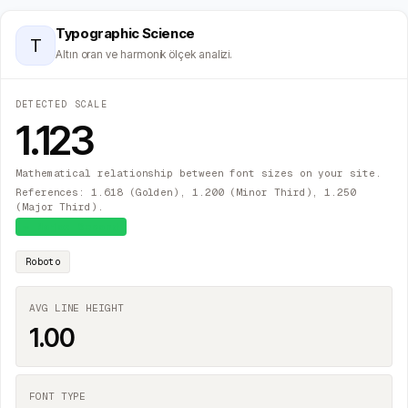
Typographic Science
T
Altın oran ve harmonik ölçek analizi.
DETECTED SCALE
1.123
Mathematical relationship between font sizes on your site.
References: 1.618 (Golden), 1.200 (Minor Third), 1.250
(Major Third).
≈
Major Second
Roboto
AVG LINE HEIGHT
1.00
FONT TYPE