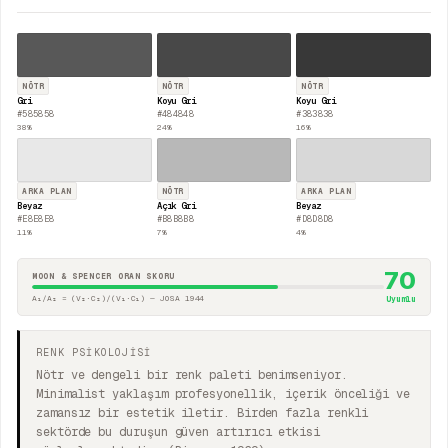
NÖTR
NÖTR
NÖTR
Gri
Koyu Gri
Koyu Gri
#585858
#484848
#383838
38
%
24
%
16
%
ARKA PLAN
NÖTR
ARKA PLAN
Beyaz
Açık Gri
Beyaz
#E8E8E8
#B8B8B8
#D8D8D8
11
%
7
%
4
%
70
MOON & SPENCER ORAN SKORU
A₁/A₂ = (V₂·C₂)/(V₁·C₁) — JOSA 1944
Uyumlu
RENK PSİKOLOJİSİ
Nötr ve dengeli bir renk paleti benimseniyor.
Minimalist yaklaşım profesyonellik, içerik önceliği ve
zamansız bir estetik iletir. Birden fazla renkli
sektörde bu duruşun güven artırıcı etkisi