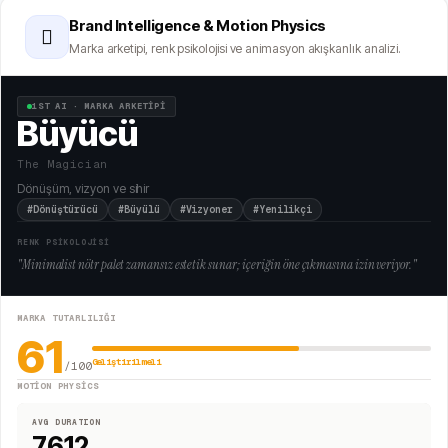
Brand Intelligence & Motion Physics
🫆
Marka arketipi, renk psikolojisi ve animasyon akışkanlık analizi.
1ST AI · MARKA ARKETİPİ
Büyücü
The Magician
Dönüşüm, vizyon ve sihir
#Dönüştürücü
#Büyülü
#Vizyoner
#Yenilikçi
RENK PSİKOLOJİSİ
"
Minimalist nötr palet zamansız estetik sunar; içeriğin öne çıkmasına izin veriyor.
"
MARKA TUTARLILIĞI
61
Geliştirilmeli
/100
MOTION PHYSICS
AVG DURATION
7612