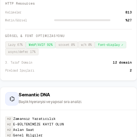
HTTP Resources
813
Kelimeler
%27
Metin/Görsel
GÖRSEL & FONT OPTİMİZASYONU
Lazy
67
%
WebP/AVIF
92
%
srcset
0
%
w/h
0
%
font-display
✓
async/defer
17
%
12 domain
3. Taraf Domain
2
Preload İpuçları
Semantic DNA
⌬
Başlık hiyerarşisi ve yapısal sıra analizi.
Zamansız Yaratıcılık
H2
E-BÜLTENİMİZE KAYIT OLUN
H2
Aslan Saat
H2
Genel Bilgiler
H2