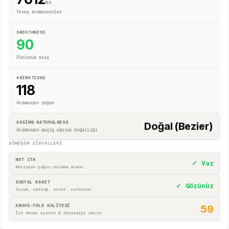
ms
Yavaş animasyonlar
SMOOTHNESS
90
Pürüzsüz akış
ANIMATIONS
118
Animasyon yoğun
EASING NATURALNESS
Doğal (Bezier)
Animasyon geçiş eğrisi doğallığı
DÖNÜŞÜM SINYALLERI
NET CTA
✓ Var
Belirgin çağrı-eyleme alanı
SOSYAL KANIT
✓ Görünür
Yorum, rating, rozet, referans
ABOVE-FOLD KALİTESİ
59
İlk ekran içerik & hiyerarşi skoru