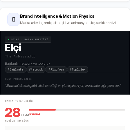
Brand Intelligence & Motion Physics
🫆
Marka arketipi, renk psikolojisi ve animasyon akışkanlık analizi.
1ST AI · MARKA ARKETİPİ
Elçi
The Ambassador
Bağlantı, network ve topluluk
#Bağlantı
#Network
#Platform
#Topluluk
RENK PSİKOLOJİSİ
"
Minimalist sıcak palet odak ve netliği ön plana çıkarıyor; sözsüz lüks çağrışımı var.
"
MARKA TUTARLILIĞI
28
Tutarsız
/100
MOTION PHYSICS