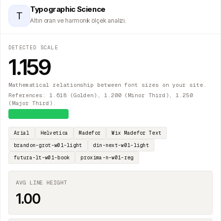
Typographic Science
T
Altın oran ve harmonik ölçek analizi.
DETECTED SCALE
1.159
Mathematical relationship between font sizes on your site.
References: 1.618 (Golden), 1.200 (Minor Third), 1.250
(Major Third).
≈
Major Second
Arial
Helvetica
Madefor
Wix Madefor Text
brandon-grot-w01-light
din-next-w01-light
futura-lt-w01-book
proxima-n-w01-reg
AVG LINE HEIGHT
1.00