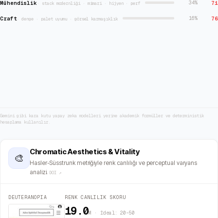
Mühendislik
71
34
%
·
stack modernliği · mimari · hijyen · perf
Craft
76
16
%
·
denge · palet uyumu · görsel karmaşıklık
Gemini gibi kara kutu yapay zeka modelleri yerine akademik formüller ve deterministik
hesaplama kullanılır.
Chromatic Aesthetics & Vitality
🎨
Hasler-Süsstrunk metriğiyle renk canlılığı ve perceptual varyans
analizi.
DOI ↗
DEUTERANOPIA
RENK CANLILIK SKORU
19.0
M · İdeal: 20–50