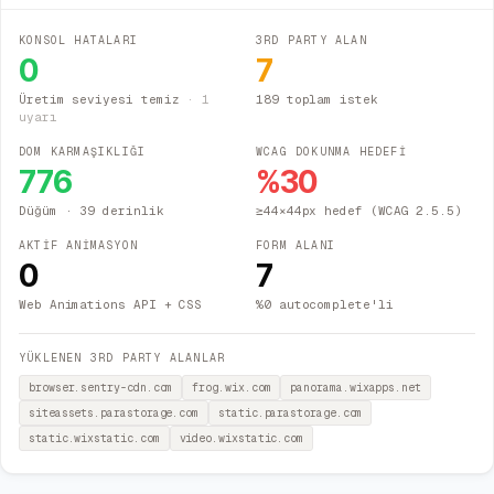
KONSOL HATALARI
3RD PARTY ALAN
0
7
Üretim seviyesi temiz
·
1
189 toplam istek
uyarı
DOM KARMAŞIKLIĞI
WCAG DOKUNMA HEDEFİ
776
%
30
Düğüm
· 39 derinlik
≥44×44px hedef (WCAG 2.5.5)
AKTİF ANİMASYON
FORM ALANI
0
7
Web Animations API + CSS
%0 autocomplete'li
YÜKLENEN 3RD PARTY ALANLAR
browser.sentry-cdn.com
frog.wix.com
panorama.wixapps.net
siteassets.parastorage.com
static.parastorage.com
static.wixstatic.com
video.wixstatic.com