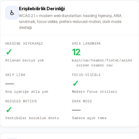
Erişilebilirlik Derinliği
♿
WCAG 2.1 + modern web standartları: heading hiyerarşi, ARIA
landmark, focus visible, prefers-reduced-motion, dark mode
desteği.
HEADING HİYERARŞİ
ARIA LANDMARK
✓
12
Atlanan seviye yok
main/nav/header/footer/aside
· screen reader nav
SKIP LINK
FOCUS-VISIBLE
—
✓
Ana içeriğe atla yok
Modern focus stilleri
REDUCED MOTION
DARK MODE
✓
—
Vestibüler bozukluk dostu
Sadece açık tema