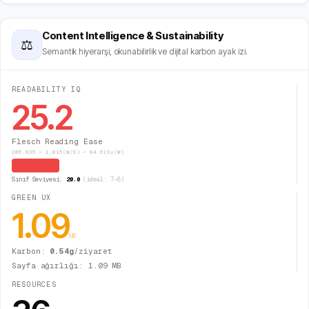
Content Intelligence & Sustainability
⚖
Semantik hiyerarşi, okunabilirlik ve dijital karbon ayak izi.
READABILITY IQ
25.2
Flesch Reading Ease
206.835 − 1.015(W/S) − 84.6(Sy/W)
Çok Zor
Sınıf Seviyesi:
20.0
(ideal: 7–8)
GREEN UX
1.09
MB
Karbon:
0.54
g
/ziyaret
Sayfa ağırlığı:
1.09
MB
RESOURCES