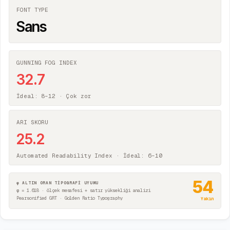
FONT TYPE
Sans
GUNNING FOG INDEX
32.7
İdeal: 8–12 ·
Çok zor
ARI SKORU
25.2
Automated Readability Index · İdeal: 6–10
54
φ ALTIN ORAN TİPOGRAFİ UYUMU
φ = 1.618 · ölçek mesafesi + satır yüksekliği analizi
Pearsonified GRT · Golden Ratio Typography
Yakın