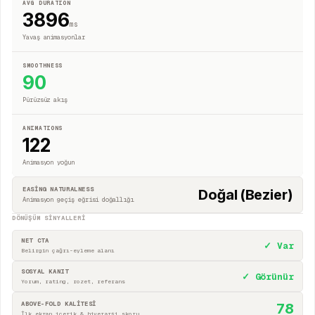
AVG DURATION
3896
ms
Yavaş animasyonlar
SMOOTHNESS
90
Pürüzsüz akış
ANIMATIONS
122
Animasyon yoğun
EASING NATURALNESS
Doğal (Bezier)
Animasyon geçiş eğrisi doğallığı
DÖNÜŞÜM SINYALLERI
NET CTA
✓ Var
Belirgin çağrı-eyleme alanı
SOSYAL KANIT
✓ Görünür
Yorum, rating, rozet, referans
ABOVE-FOLD KALİTESİ
78
İlk ekran içerik & hiyerarşi skoru