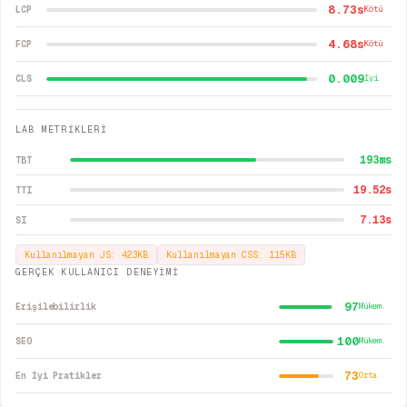
8.73s
LCP
Kötü
4.68s
FCP
Kötü
0.009
CLS
İyi
LAB METRİKLERİ
193
ms
TBT
19.52
s
TTI
7.13
s
SI
Kullanılmayan JS:
423
KB
Kullanılmayan CSS:
115
KB
GERÇEK KULLANICI DENEYİMİ
97
Erişilebilirlik
Mükem.
100
SEO
Mükem.
73
En İyi Pratikler
Orta