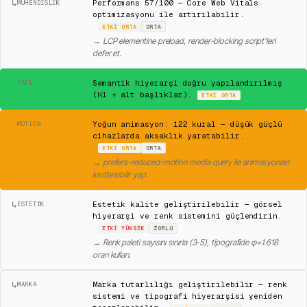
↳
Performans 57/100 — Core Web Vitals
MÜHENDISLIK
optimizasyonu ile artırılabilir.
ETKI
ORTA
ORTA
→
LCP elementine preload, render-blocking script'leri
defer et.
✓
Semantik hiyerarşi doğru yapılandırılmış
YAPI
(H1 + alt başlıklar).
ETKI
ORTA
⚠
Yoğun animasyon: 122 kural — düşük güçlü
MOTION
cihazlarda aksaklık yaratabilir.
ETKI
ORTA
ORTA
→
prefers-reduced-motion media query ile animasyonları
kısıtlanabilir yap.
↳
Estetik kalite geliştirilebilir — görsel
ESTETIK
hiyerarşi ve renk sistemini güçlendirin.
ETKI
YÜKSEK
ZORLU
→
Renk paleti sayısını sınırla (3-5), tipografide φ=1.618
oran kullan.
↳
Marka tutarlılığı geliştirilebilir — renk
MARKA
sistemi ve tipografi hiyerarşisi yeniden