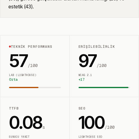
estetik (43).
TEKNIK PERFORMANS
ERIŞILEBILIRLIK
57
97
/100
/100
LAB (LIGHTHOUSE)
WCAG 2.1
Orta
+
17
TTFB
SEO
0.08
100
s
/100
SUNUCU YANIT
LIGHTHOUSE SEO