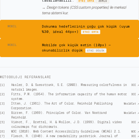
tasarlanabilir.
ETKI
ORTA
ZORLU
→
Design tokens (CSS custom properties) ile merkezi
tema sistemi kur.
⚠
Dokunma hedeflerinin çoğu çok küçük (uyum
MOBIL
%30, ideal 44px+)
ETKI
ORTA
⚠
Mobilde çok küçük metin (10px) —
MOBIL
okunabilirlik düşük
ETKI
DÜŞÜK
METODOLOJI REFERANSLARI
Hasler, D. & Suesstrunk, S.E. (2003). Measuring colorfulness in
[
1
]
DOI ↗
natural images.
Fitts, P.M. (1954). The information capacity of the human motor
[
2
]
DOI ↗
system.
Itten, J. (1961). The Art of Color. Reinhold Publishing
[
3
]
WorldCat ↗
Corporation.
Birren, F. (1969). Principles of Color. Van Nostrand
[
4
]
WorldCat ↗
Reinhold.
Viénot, F., Brettel, H. & Mollon, J.D. (1999). Digital video
[
5
]
DOI ↗
colourmaps for dichromats.
W3C (2018). Web Content Accessibility Guidelines (WCAG) 2.1.
[
6
]
W3C ↗
Flesch, R. (1948). A new readability yardstick. Journal of
[
7
]
DOI ↗