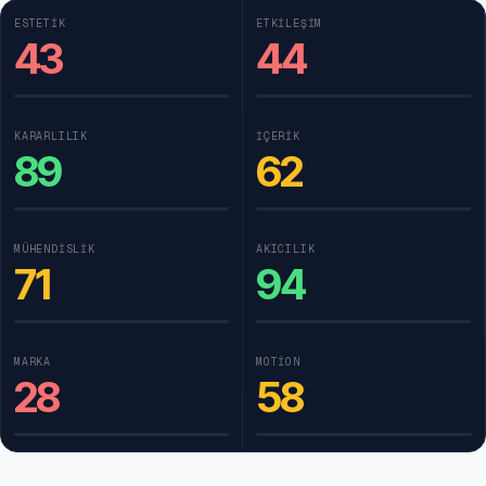
ESTETIK
ETKILEŞIM
43
44
KARARLILIK
İÇERIK
89
62
MÜHENDISLIK
AKICILIK
71
94
MARKA
MOTION
28
58