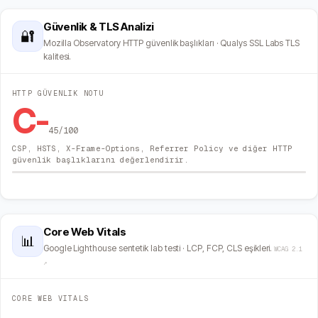
Güvenlik & TLS Analizi
🔐
Mozilla Observatory HTTP güvenlik başlıkları · Qualys SSL Labs TLS
kalitesi.
HTTP GÜVENLIK NOTU
C-
45
/100
CSP, HSTS, X-Frame-Options, Referrer Policy ve diğer HTTP
güvenlik başlıklarını değerlendirir.
Core Web Vitals
📊
Google Lighthouse sentetik lab testi · LCP, FCP, CLS eşikleri.
WCAG 2.1
↗
CORE WEB VITALS