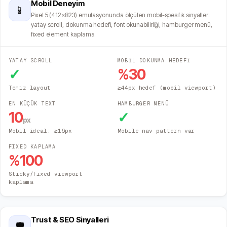
Mobil Deneyim
📱
Pixel 5 (412×823) emülasyonunda ölçülen mobil-spesifik sinyaller:
yatay scroll, dokunma hedefi, font okunabilirliği, hamburger menü,
fixed element kaplama.
YATAY SCROLL
MOBİL DOKUNMA HEDEFİ
✓
%
30
Temiz layout
≥44px hedef (mobil viewport)
EN KÜÇÜK TEXT
HAMBURGER MENÜ
10
✓
px
Mobil ideal: ≥16px
Mobile nav pattern var
FIXED KAPLAMA
%
100
Sticky/fixed viewport
kaplama
Trust & SEO Sinyalleri
🛡️