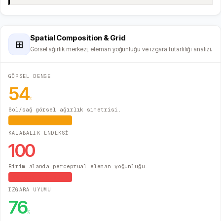
Spatial Composition & Grid
⊞
Görsel ağırlık merkezi, eleman yoğunluğu ve ızgara tutarlılığı analizi.
GÖRSEL DENGE
54
%
Sol/sağ görsel ağırlık simetrisi.
Hafif Asimetrik
KALABALIK ENDEKSİ
100
Birim alanda perceptual eleman yoğunluğu.
Yüksek Yoğunluk
IZGARA UYUMU
76
%