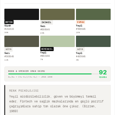
METIN
VURGU
İKINCIL
Siyah
Yeşil
Sarı
#181818
#586848
#686848
38
%
16
%
24
%
BIRINCIL
NÖTR
NÖTR
Yeşil
Sarı
Yeşil
#B8C8A8
#585848
#485848
7
%
11
%
4
%
92
MOON & SPENCER ORAN SKORU
A₁/A₂ = (V₂·C₂)/(V₁·C₁) — JOSA 1944
Uyumlu
RENK PSİKOLOJİSİ
Yeşil sürdürülebilirlik, güven ve büyümeyi temsil
eder. Fintech ve sağlık markalarında en güçlü pozitif
çağrışımlara sahip ton olarak öne çıkar. (Birren,
1969)