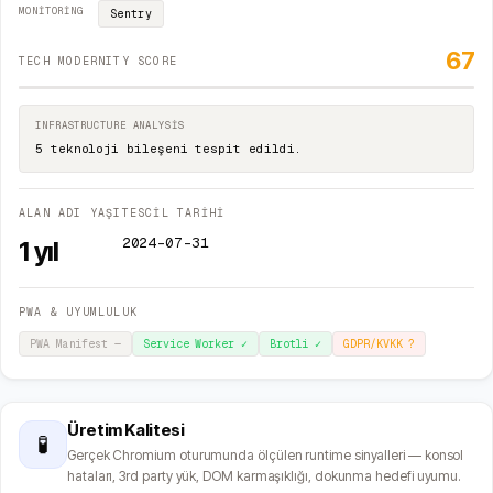
MONITORING
Sentry
67
TECH MODERNITY SCORE
INFRASTRUCTURE ANALYSIS
5 teknoloji bileşeni tespit edildi.
ALAN ADI YAŞI
TESCİL TARİHİ
2024-07-31
1
yıl
PWA & UYUMLULUK
PWA Manifest
—
Service Worker
✓
Brotli
✓
GDPR/KVKK
?
Üretim Kalitesi
🧪
Gerçek Chromium oturumunda ölçülen runtime sinyalleri — konsol
hataları, 3rd party yük, DOM karmaşıklığı, dokunma hedefi uyumu.