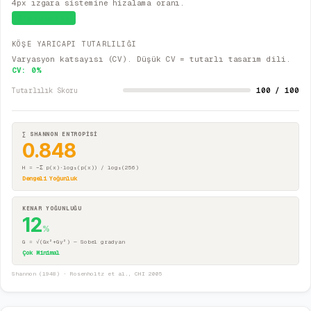
4px ızgara sistemine hizalama oranı.
Sistematik
KÖŞE YARICAPI TUTARLILIĞI
Varyasyon katsayısı (CV). Düşük CV = tutarlı tasarım dili.
CV:
0
%
100 / 100
Tutarlılık Skoru
∑ SHANNON ENTROPİSİ
0.848
H = −Σ p(x)·log₂(p(x)) / log₂(256)
Dengeli Yoğunluk
KENAR YOĞUNLUĞU
12
%
G = √(Gx²+Gy²) — Sobel gradyan
Çok Minimal
Shannon (1948) · Rosenholtz et al., CHI 2005