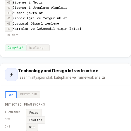
Bioenerji Nedir
H2
Bioenerji Uygulama Alanları
H2
&Ccedil;akralar
H3
Kronik Ağrı ve Yorgunluklar
H3
Duygusal D&uuml;zenleme
H3
Karmalar ve Ge&ccedil;mişin İzleri
H3
+
10
daha...
lang="
tr
"
hreflang
—
Technology and Design Infrastructure
⚡
Tasarım altyapısındaki kütüphane ve framework analizi.
FASTLY
CDN
SSR
DETECTED FRAMEWORKS
FRAMEWORK
React
CSS
Emotion
CMS
Wix