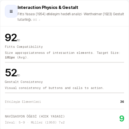
Interaction Physics & Gestalt
≡
Fitts Yasası (1954) etkileşim hedefi analizi · Wertheimer (1923) Gestalt
tutarlılığı.
DOI ↗
92
/100
Fitts Compatibility
Size appropriateness of interaction elements. Target Size:
181
px
(Avg).
52
/100
Gestalt Consistency
Visual consistency of buttons and calls to action.
36
Etkileşim Elementleri
9
NAVİGASYON ÖĞESİ (HICK YASASI)
İdeal: 5–9 · Miller (1956) 7±2