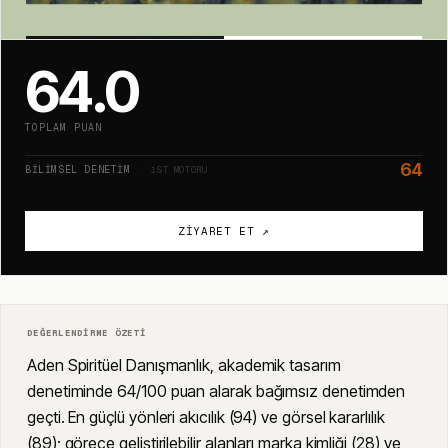
64.0
TOPLAM PUAN
64
BILIMSEL DENETIM
· 1ST MOTORU
ZIYARET ET ↗
DEĞERLENDIRME ÖZETI
Aden Spiritüel Danışmanlık, akademik tasarım
denetiminde 64/100 puan alarak bağımsız denetimden
geçti. En güçlü yönleri akıcılık (94) ve görsel kararlılık
(89); görece geliştirilebilir alanları marka kimliği (28) ve