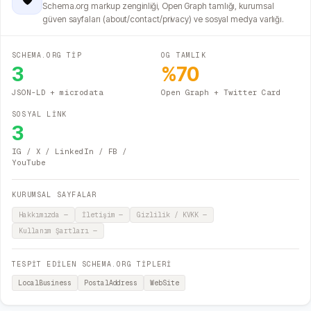
Schema.org markup zenginliği, Open Graph tamlığı, kurumsal
güven sayfaları (about/contact/privacy) ve sosyal medya varlığı.
SCHEMA.ORG TİP
OG TAMLIK
3
%
70
JSON-LD + microdata
Open Graph + Twitter Card
SOSYAL LİNK
3
IG / X / LinkedIn / FB /
YouTube
KURUMSAL SAYFALAR
Hakkımızda
—
İletişim
—
Gizlilik / KVKK
—
Kullanım Şartları
—
TESPİT EDİLEN SCHEMA.ORG TİPLERİ
LocalBusiness
PostalAddress
WebSite