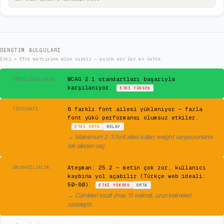
DENETIM BULGULARI
Etki × Efor matrisine göre sıralı — quick win'ler en üstte
✓
WCAG 2.1 standartları başarıyla
ERIŞILEBILIRLIK
karşılanıyor.
ETKI
YÜKSEK
⚠
8 farklı font ailesi yükleniyor — fazla
TIPOGRAFI
font yükü performansı olumsuz etkiler.
ETKI
ORTA
KOLAY
→
Maksimum 2-3 font ailesi kullan, weight varyasyonlarını
tek aileden seç.
⚠
Ateşman: 25.2 — metin çok zor, kullanıcı
OKUNABILIRLIK
kaybına yol açabilir (Türkçe web ideali:
50-80).
ETKI
YÜKSEK
ORTA
→
Cümleleri kısalt (max 15 kelime), uzun kelimeleri
sadeleştir.