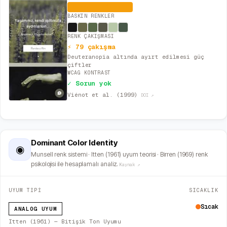
Dengeli (İdeal)
BASKIN RENKLER
RENK ÇAKIŞMASI
⚡ 79 çakışma
Deuteranopia altında ayırt edilmesi güç
çiftler
WCAG KONTRAST
✓ Sorun yok
Viénot et al. (1999)
DOI ↗
Dominant Color Identity
◉
Munsell renk sistemi · Itten (1961) uyum teorisi · Birren (1969) renk
psikolojisi ile hesaplamalı analiz.
Kaynak ↗
UYUM TİPİ
SICAKLIK
Sıcak
ANALOG UYUM
Itten (1961) — Bitişik Ton Uyumu