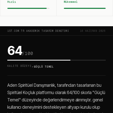
Hızlı
Mükemmel
1ST.COM.TR AKADEMIK TASARIM DENETIMI
16 HAZIRAN 2026
64
/100
·
KALITE DÜZEYI
GÜÇLÜ TEMEL
Aden Spiritüel Danışmanlık, tarafından tasarlanan bu
Spiritüel Koçluk platformu olarak 64/100 skorla "Güçlü
Temel" düzeyinde değerlendirmeye alınmıştır. genel
kullanıcı deneyimini destekleyen altyapı kurulu olup