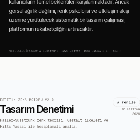
kullanıcıların temel beklentileri karşılanmaktadır. Ancak
görsel ağırlık dağılımı, renk psikolojisi ve etkileşim akışı
üzerine yürütülecek sistematik bir tasarım çalışması,
platformun rekabetçiliğini artıracaktır.
METODOLOJI
Hasler & Süsstrunk, 2003
↗
Fitts, 1954
↗
WCAG 2.1 — W3C
↗
ESTETIK ZEKA MOTORU V2.0
↺ Yenile
Tasarım Denetimi
16 Haziran
2026
Hasler-Süsstrunk renk teorisi, Gestalt ilkeleri ve
Fitts Yasası ile hesaplamalı analiz.