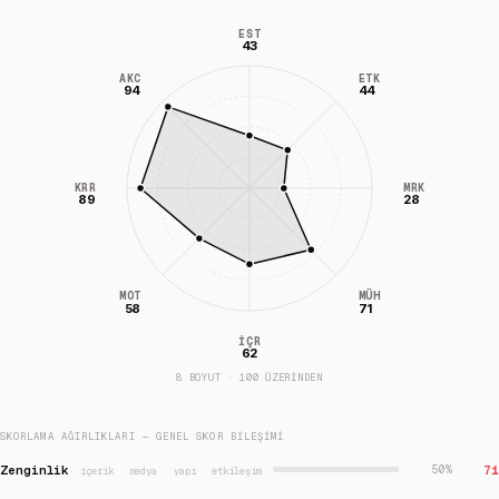
EST
43
AKC
ETK
94
44
KRR
MRK
89
28
MÜH
MOT
58
71
İÇR
62
8 BOYUT · 100 ÜZERİNDEN
SKORLAMA AĞIRLIKLARI — GENEL SKOR BILEŞIMI
Zenginlik
71
50
%
·
içerik · medya · yapı · etkileşim