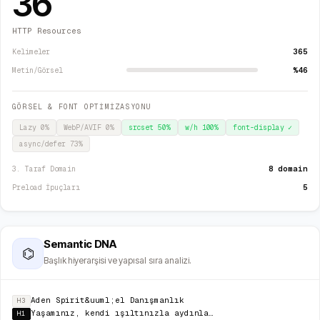
36
HTTP Resources
365
Kelimeler
%46
Metin/Görsel
GÖRSEL & FONT OPTİMİZASYONU
Lazy
0
%
WebP/AVIF
0
%
srcset
50
%
w/h
100
%
font-display
✓
async/defer
73
%
8 domain
3. Taraf Domain
5
Preload İpuçları
Semantic DNA
⌬
Başlık hiyerarşisi ve yapısal sıra analizi.
Aden Spirit&uuml;el Danışmanlık
H3
Yaşamınız, kendi ışıltınızla aydınlansın...
H1