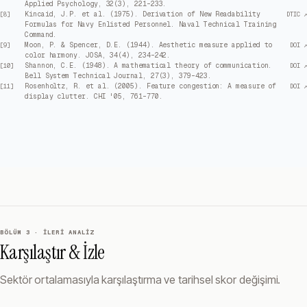
Applied Psychology, 32(3), 221–233.
Kincaid, J.P. et al. (1975). Derivation of New Readability
[
8
]
DTIC ↗
Formulas for Navy Enlisted Personnel. Naval Technical Training
Command.
Moon, P. & Spencer, D.E. (1944). Aesthetic measure applied to
[
9
]
DOI ↗
color harmony. JOSA, 34(4), 234–242.
Shannon, C.E. (1948). A mathematical theory of communication.
[
10
]
DOI ↗
Bell System Technical Journal, 27(3), 379–423.
Rosenholtz, R. et al. (2005). Feature congestion: A measure of
[
11
]
DOI ↗
display clutter. CHI '05, 761–770.
BÖLÜM 3 · İLERI ANALIZ
Karşılaştır & İzle
Sektör ortalamasıyla karşılaştırma ve tarihsel skor değişimi.