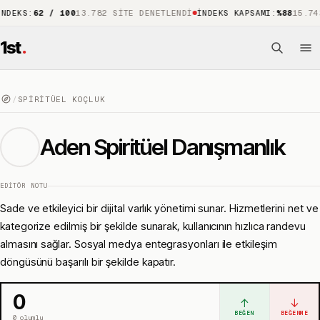
S
:
62 / 100
13.782 SITE DENETLENDI
İNDEKS KAPSAMI
:
%88
15.743 ÖNE
1st
.
/
SPIRITÜEL KOÇLUK
Aden Spiritüel Danışmanlık
EDITÖR NOTU
Sade ve etkileyici bir dijital varlık yönetimi sunar. Hizmetlerini net ve
kategorize edilmiş bir şekilde sunarak, kullanıcının hızlıca randevu
almasını sağlar. Sosyal medya entegrasyonları ile etkileşim
döngüsünü başarılı bir şekilde kapatır.
0
↑
↓
BEĞEN
BEĞENME
0
olumlu