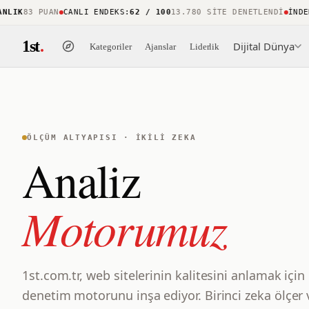
K
83 PUAN
CANLI ENDEKS
:
62 / 100
13.780 SITE DENETLENDI
İNDEKS 
1st
.
Dijital Dünya
Kategoriler
Ajanslar
Liderlik
ÖLÇÜM ALTYAPISI · İKILI ZEKA
Analiz
Motorumuz
1st.com.tr, web sitelerinin kalitesini anlamak için
denetim motorunu inşa ediyor. Birinci zeka ölçer 