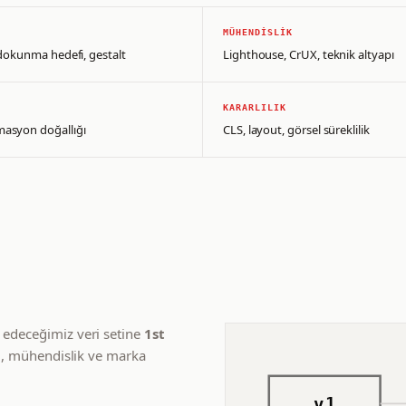
MÜHENDISLIK
, dokunma hedefi, gestalt
Lighthouse, CrUX, teknik altyapı
KARARLILIK
masyon doğallığı
CLS, layout, görsel süreklilik
 edeceğimiz veri setine
1st
im, mühendislik ve marka
v1