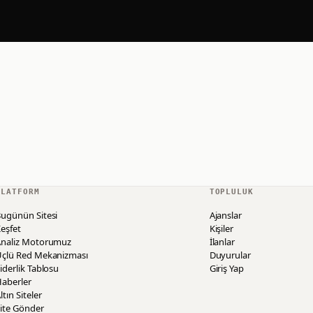
PLATFORM
TOPLULUK
ugünün Sitesi
Ajanslar
eşfet
Kişiler
Analiz Motorumuz
İlanlar
Üçlü Red Mekanizması
Duyurular
iderlik Tablosu
Giriş Yap
aberler
ltın Siteler
ite Gönder