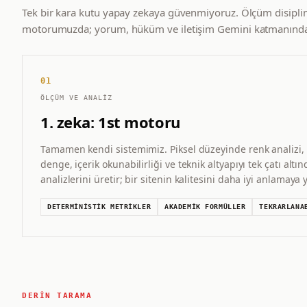
Tek bir kara kutu yapay zekaya güvenmiyoruz. Ölçüm disiplin
motorumuzda; yorum, hüküm ve iletişim Gemini katmanında 
01
ÖLÇÜM VE ANALIZ
1. zeka: 1st motoru
Tamamen kendi sistemimiz. Piksel düzeyinde renk analizi,
denge, içerik okunabilirliği ve teknik altyapıyı tek çatı altın
analizlerini üretir; bir sitenin kalitesini daha iyi anlamay
DETERMINISTIK METRIKLER
AKADEMIK FORMÜLLER
TEKRARLANA
DERIN TARAMA