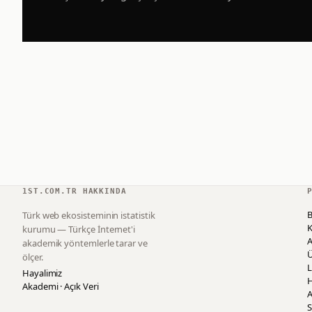
1ST.COM.TR HAKKINDA
B
Türk web ekosisteminin istatistik
K
kurumu — Türkçe İnternet'i
akademik yöntemlerle tarar ve
ölçer.
L
Hayalimiz
H
Akademi · Açık Veri
A
S