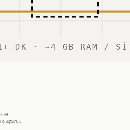
1+ DK · ~4 GB RAM / SI
ik ve
 oluşturur.