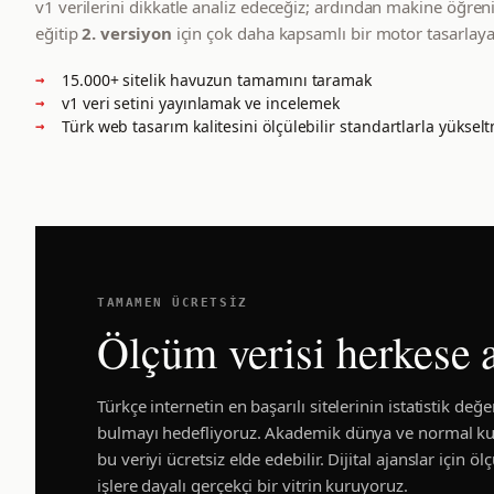
v1 verilerini dikkatle analiz edeceğiz; ardından makine öğren
eğitip
2. versiyon
için çok daha kapsamlı bir motor tasarlaya
15.000+ sitelik havuzun tamamını taramak
v1 veri setini yayınlamak ve incelemek
Türk web tasarım kalitesini ölçülebilir standartlarla yüksel
TAMAMEN ÜCRETSIZ
Ölçüm verisi herkese 
Türkçe internetin en başarılı sitelerinin istatistik değe
bulmayı hedefliyoruz. Akademik dünya ve normal kul
bu veriyi ücretsiz elde edebilir. Dijital ajanslar için ö
işlere dayalı gerçekçi bir vitrin kuruyoruz.