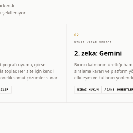
i kendi
şekilleniyor.
02
NIHAI KARAR VERICI
2. zeka: Gemini
 tipografi uyumu, görsel
Birinci katmanın ürettiği ham 
da toplar. Her site için kendi
sıralama kararı ve platform y
a yönelik somut çözümler sunar.
etkileşim ve kullanıcı yönlen
BILIR
NIHAI HÜKÜM
AJANS SOHBETLE