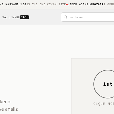
KAPSAMI
:
%88
15.741 ÖNE ÇIKAN SITE
LIDER AJANS
:
ORGZAAR
1 ÖDÜL
SO
Toplu Teklif
İlhamla ara…
YENI
1st
 kendi
ÖLÇÜM MO
ve analiz