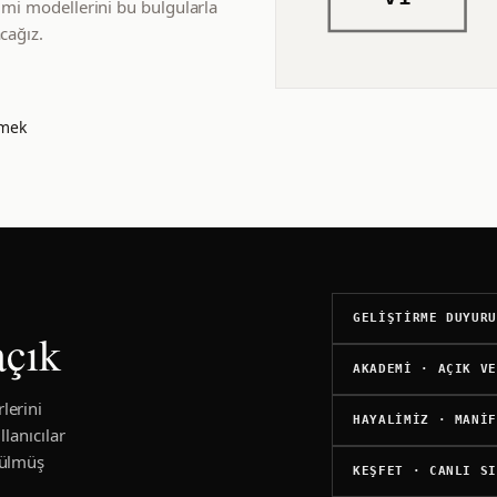
imi modellerini bu bulgularla
cağız.
tmek
GELIŞTIRME DUYUR
açık
AKADEMI · AÇIK V
rlerini
HAYALIMIZ · MANI
lanıcılar
lçülmüş
KEŞFET · CANLI S