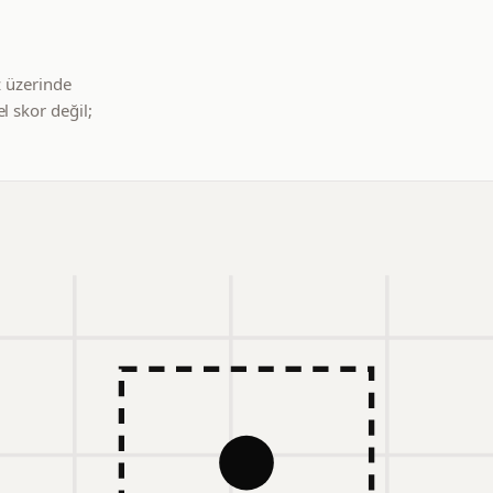
z üzerinde
l skor değil;