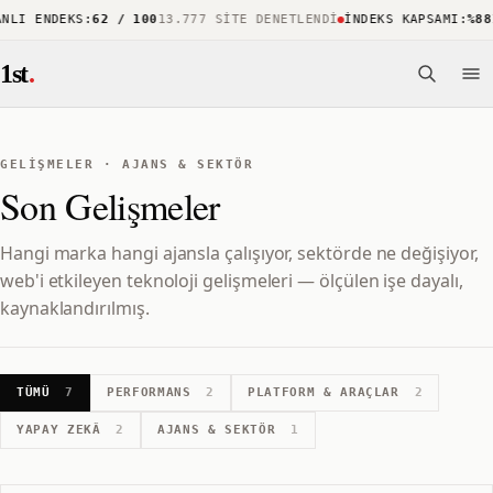
LI ENDEKS
:
62 / 100
13.777 SITE DENETLENDI
İNDEKS KAPSAMI
:
%88
1
1st
.
GELİŞMELER · AJANS & SEKTÖR
Son Gelişmeler
Hangi marka hangi ajansla çalışıyor, sektörde ne değişiyor,
web'i etkileyen teknoloji gelişmeleri — ölçülen işe dayalı,
kaynaklandırılmış.
TÜMÜ
7
PERFORMANS
2
PLATFORM & ARAÇLAR
2
YAPAY ZEKÂ
2
AJANS & SEKTÖR
1
NEXT.JS