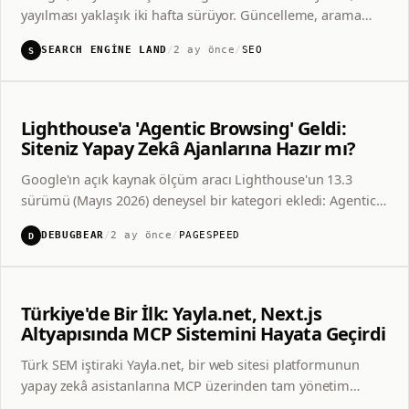
yayılması yaklaşık iki hafta sürüyor. Güncelleme, arama
sonuçlarında içerik kalitesini ve sayfa deneyimini yeniden
SEARCH ENGINE LAND
/
2 ay önce
/
SEO
S
ağırlıklandırıyor.
Lighthouse'a 'Agentic Browsing' Geldi:
LIGHTHOUSE · PAGESPEED
Siteniz Yapay Zekâ Ajanlarına Hazır mı?
Google'ın açık kaynak ölçüm aracı Lighthouse'un 13.3
PAGESPEED
sürümü (Mayıs 2026) deneysel bir kategori ekledi: Agentic
Browsing. Artık bir site yalnızca insanlar için değil, yapay
DEBUGBEAR
/
2 ay önce
/
PAGESPEED
D
zekâ ajanları için de ölçülüyor.
YENİ ÖZELLİK
YAPAY ZEKA
Türkiye'de Bir İlk: Yayla.net, Next.js
Altyapısında MCP Sistemini Hayata Geçirdi
Türk SEM iştiraki Yayla.net, bir web sitesi platformunun
yapay zekâ asistanlarına MCP üzerinden tam yönetim
erişimi vermesini Türkiye'de ilk kez gerçekleştirdi. Site artık