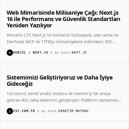
Web Mimarisinde Milisaniye Çağı: Next.js
16 ile Performans ve Güvenlik Standartları
Yeniden Yazılıyor
Vercel'in LTS Next.js 16 mimarisi Turbopack, use cache ve
DevTools MCP ile TTFB'yi milisaniyelere indirirken; RSC
kaynaklı 13 kritik güvenlik açığı için 16.2+ güncellemesi
VERCEL / NEXT.JS
/
2 ay önce
/
NEXT.JS
V
zorunlu hale geldi.
Sistemimizi Geliştiriyoruz ve Daha İyiye
1ST.COM.TR · İKİLİ ZEKA
Gideceğiz
1st.com.tr, kendi analiz motoru ile Gemini'yi bir araya
getiren ikili zeka sistemini geliştiriyor. Platform tamamen
1st
Gemini
ücretsiz; Türkçe internetin en başarılı sitelerinin istatistik
1ST.COM.TR
/
2 ay önce
/
DENETIM MOTORU
1
değerlerini akademik dünya ve herkes için erişilebilir
1st Analiz v1
kılmayı hedefliyor.
PROJE YÖNETIMI