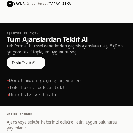
YAYLA
/
2 ay önce
/
YAPAY ZEKA
Y
doğal dille, sohbet ederek yönetiliyor.
İŞLETMELER İÇİN
Tüm Ajanslardan Teklif Al
Tek formla, bilimsel denetimden geçmiş ajanslara ulaş; ölçülen
işe göre teklif topla, en uygununu seç.
Toplu Teklif Al →
Denetimden geçmiş ajanslar
Tek form, çoklu teklif
Ücretsiz ve hızlı
HABER GÖNDER
Ajans veya sektör haberinizi editöre iletin; uygun bulunursa
yayımlanır.