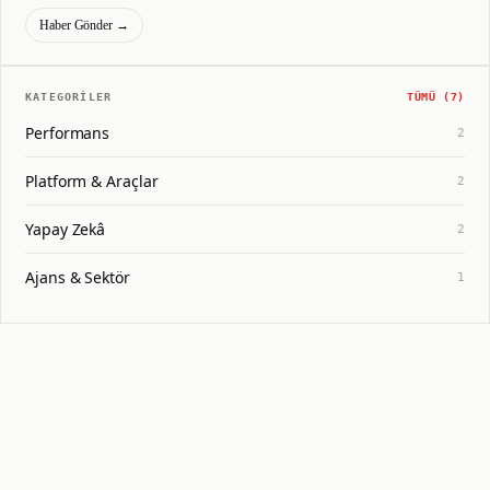
Haber Gönder →
KATEGORILER
TÜMÜ (
7
)
Performans
2
Platform & Araçlar
2
Yapay Zekâ
2
Ajans & Sektör
1