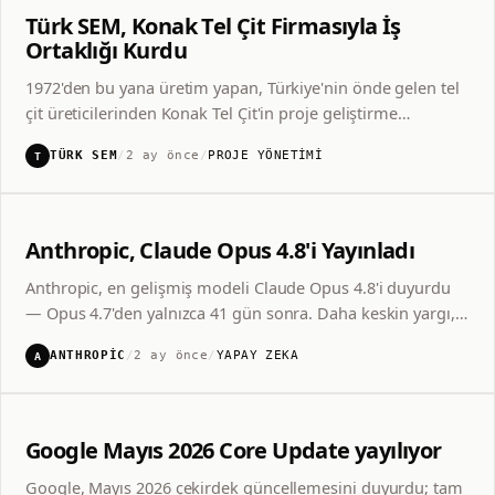
Türk SEM, Konak Tel Çit Firmasıyla İş
Ortaklığı Kurdu
1972'den bu yana üretim yapan, Türkiye'nin önde gelen tel
çit üreticilerinden Konak Tel Çit'in proje geliştirme
çalışmalarını Türk SEM üstlendi. Mühendis ekip, 5 dilli yeni
TÜRK SEM
/
2 ay önce
/
PROJE YÖNETIMI
T
dijital altyapı için çalışmalara başladı.
Anthropic, Claude Opus 4.8'i Yayınladı
ANTHROPIC · YENİ SÜRÜM
Anthropic, en gelişmiş modeli Claude Opus 4.8'i duyurdu
CLAUDE
— Opus 4.7'den yalnızca 41 gün sonra. Daha keskin yargı,
ilerleme konusunda daha dürüst bir model ve Claude Code
ANTHROPIC
/
2 ay önce
/
YAPAY ZEKA
A
için 'Dynamic Workflows'.
SEO
OPUS 4.8
Google Mayıs 2026 Core Update yayılıyor
Google, Mayıs 2026 çekirdek güncellemesini duyurdu; tam